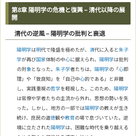
第8章 陽明学の危機と復興 – 清代以降の展
開
清代の逆風 – 陽明学の批判と衰退
陽明学
は
明
代で隆盛を極めたが、
清
代に入ると
朱子
学
が再び
国家
体制の中
心
に据えられ、
陽明学
は批判
の対
象
となった。
朱子学
者たちは、
陽明学
の「
心
即
理」や「致良知」を「自己中
心
的である」と非難
し、実践重視の
哲学
を軽視した。このため、
陽明学
は官僚や学者たちの主流から外れ、思想の勢いを失
った。しかし、地方の一部では
陽明学
の教えが生き
続け、庶民の道
徳
観や
教育
の場で息づいていた。逆
境に立たされた
陽明学
は、困難な時代を乗り越える