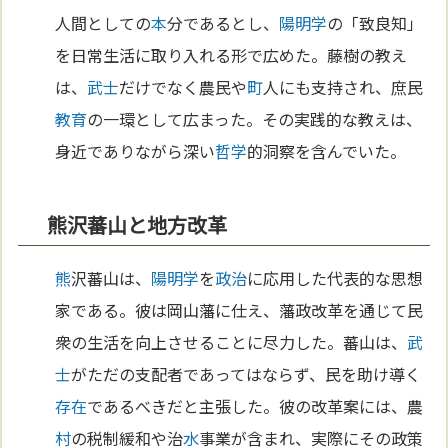
人間としての
本
分であるとし、
陽明学
の「致良知」
を日常生活に取り入れる形で広めた。藤樹の教え
は、
武士
だけでなく農民や
町
人にも支持され、庶民
教育
の一環として広まった。その実践的な教えは、
身近でありながら深い
哲学
的洞察を含んでいた。
熊沢蕃山と地方改革
熊
沢蕃山は、
陽明学
を
政治
に応用した代表的な思想
家である。彼は岡山藩に仕え、藩政改革を通じて民
衆の生活を向上させることに尽力した。蕃山は、
武
士
がただの支配者であってはならず、民を助け導く
存在
であるべきだと主張した。彼の改革案には、農
村
の税制緩和や治
水
事業が含まれ、実際にその政策