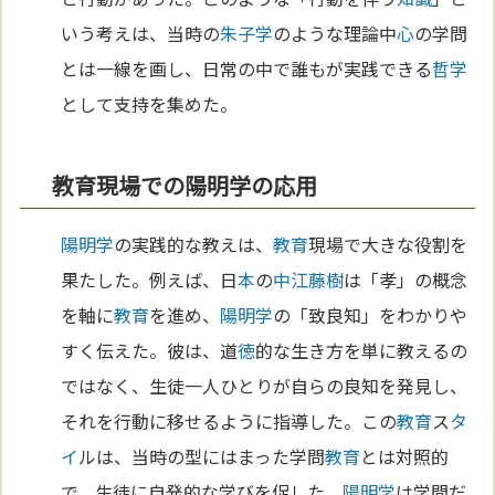
いう考えは、当時の
朱子学
のような理論中
心
の学問
とは一線を画し、日常の中で誰もが実践できる
哲学
として支持を集めた。
教育現場での陽明学の応用
陽明学
の実践的な教えは、
教育
現場で大きな役割を
果たした。例えば、日
本
の
中江藤樹
は「孝」の概念
を軸に
教育
を進め、
陽明学
の「致良知」をわかりや
すく伝えた。彼は、道
徳
的な生き方を単に教えるの
ではなく、生徒一人ひとりが自らの良知を発見し、
それを行動に移せるように指導した。この
教育
ス
タ
イ
ルは、当時の型にはまった学問
教育
とは対照的
で、生徒に自発的な学びを促した。
陽明学
は学問だ