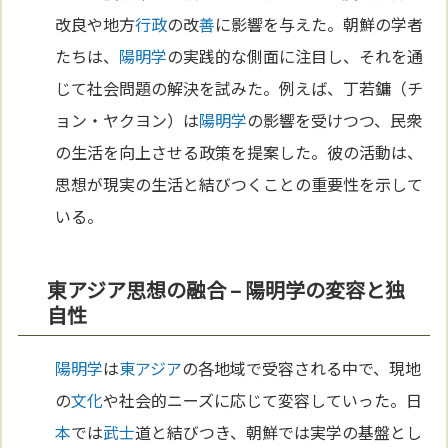
改良や地方
行政
の改
善
に影響を与えた。朝鮮の学者
たちは、
陽明学
の実践的な側面に注目し、それを通
じて社会問題の解決を試みた。例えば、丁若鏞（チ
ョン・ヤクヨン）は
陽明学
の影響を受けつつ、民衆
の生活を向上させる政策を提案した。彼の活動は、
思想が現実の生活と結びつくことの重要性を示して
いる。
東アジア思想の融合 – 陽明学の変容と独
自性
陽明学
は
東アジア
の各地域で受容される中で、現地
の
文化
や社会的ニーズに応じて変容していった。日
本
では
武士
道と結びつき、朝鮮では実学の基盤とし