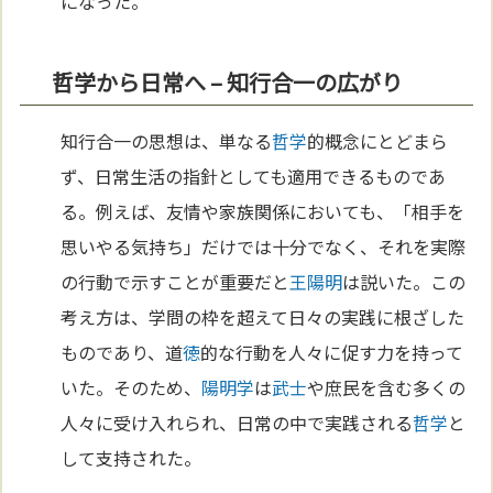
になった。
哲学から日常へ – 知行合一の広がり
知行合一の思想は、単なる
哲学
的概念にとどまら
ず、日常生活の指針としても適用できるものであ
る。例えば、友情や家族関係においても、「相手を
思いやる気持ち」だけでは十分でなく、それを実際
の行動で示すことが重要だと
王陽明
は説いた。この
考え方は、学問の枠を超えて日々の実践に根ざした
ものであり、道
徳
的な行動を人々に促す力を持って
いた。そのため、
陽明学
は
武士
や庶民を含む多くの
人々に受け入れられ、日常の中で実践される
哲学
と
して支持された。