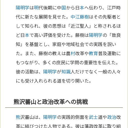
陽明学
は
明
代後期に中
国
から日
本
へ伝わり、江戸時
代に新たな展開を見せた。
中江藤樹
はその先駆者と
して知られ、彼の思想は「近江聖人」と称されるほ
ど日
本
で高い評価を受けた。藤樹は
陽明学
の「致良
知」を基盤とし、家庭や地域社会での実践を説い
た。また、藤樹の教えは農
村
改革や
教育
普及運動に
もつながり、多くの庶民に学問の重要性を伝えた。
彼の活動は、
陽明学
が
知識
人だけでなく一般の人々
にも受け入れられる道を切り開いた。
熊沢蕃山と政治改革への挑戦
熊
沢蕃山は、
陽明学
の実践的側面を
武士
道や
政治
改
革に結びつけた人物である。彼は藩政改革に取り組