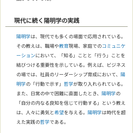
現代に続く陽明学の実践
陽明学
は、現代でも多くの場面で応用されている。
その教えは、職場や
教育
現場、家庭での
コミュニケ
ーション
において、「知る」ことと「行う」ことを
結びつける重要性を示している。例えば、ビジネス
の場では、社員のリーダーシップ育成において、
陽
明学
の「行動で示す」
哲学
が取り入れられている。
また、日常の中で困難に直面したとき、
陽明学
の
「自分の内なる良知を信じて行動する」という教え
は、人々に勇気と
希望
を与える。
陽明学
は時代を超
えた実践の
哲学
である。