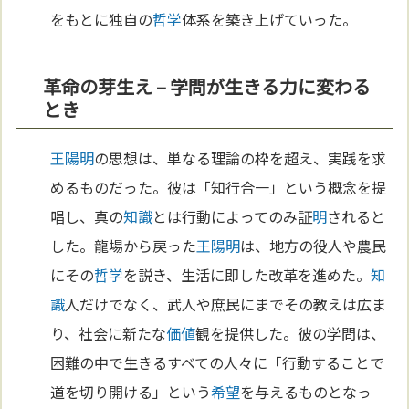
をもとに独自の
哲学
体系を築き上げていった。
革命の芽生え – 学問が生きる力に変わる
とき
王陽明
の思想は、単なる理論の枠を超え、実践を求
めるものだった。彼は「知行合一」という概念を提
唱し、真の
知識
とは行動によってのみ証
明
されると
した。龍場から戻った
王陽明
は、地方の役人や農民
にその
哲学
を説き、生活に即した改革を進めた。
知
識
人だけでなく、武人や庶民にまでその教えは広ま
り、社会に新たな
価値
観を提供した。彼の学問は、
困難の中で生きるすべての人々に「行動することで
道を切り開ける」という
希望
を与えるものとなっ