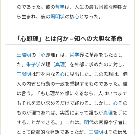
のであった。彼の
哲学
は、人生の最も困難な時期か
ら生まれ、後の
陽明学
の核
心
となった。
「心即理」とは何か – 知への大胆な革命
王陽明
の「
心
即理」は、
哲学
界に革命をもたらし
た。
朱子学
が理（
真理
）を外部に求めたのに対し、
王陽明
は理を内なる
心
に見出した。この思想は、個
人の内省と行動の一致を重視するものであった。彼
は言う。「もし理が外部にあるなら、人はいつまで
もそれを追い求めるだけで終わる。しかし、
心
その
ものが理であれば、実践によって誰もが
真理
を手に
することができる。」これは、
明
代の官僚や学者に
とって衝撃的な発想であったが、
王陽明
はその信念