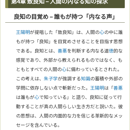
第4章 致良知 – 人間の内なる知の探求
良知の目覚め – 誰もが持つ「内なる声」
王陽明
が提唱した「致良知」は、人間の
心
の中に誰
もが持つ「良知」を目覚めさせることを目指す思想
である。良知とは、
善悪
を判断する内なる道
徳
的な
感覚であり、外部から教えられるものではなく、も
ともとすべての人間の
心
に備わっているとされた。
この考えは、
朱子学
が強調する
知識
の蓄積や外部の
学問に依存しない点で斬新だった。
王陽明
は「
善悪
は誰もが
心
で知っている」と語り、良知に従って行
動することが真の人間らしい生き方だと説いた。彼
の思想は、人間の内面的な力を信じる革新的なメッ
セージを含んでいる。