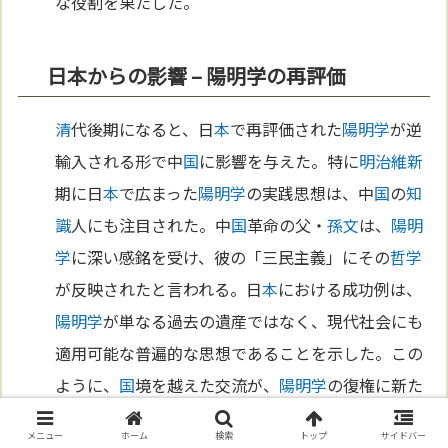
な役割を果たした。
日本からの影響 – 陽明学の再評価
清
代後期になると、日
本
で再評価された
陽明学
が逆
輸入される形で中
国
に影響を与えた。特に
明治維新
期に日
本
で広まった
陽明学
の実践思想は、中
国
の
知
識
人にも注目された。中
国
革命の父・
孫文
は、
陽明
学
に深い感銘を受け、彼の「三民主義」にその
哲学
が反映されたと言われる。日
本
における成功例は、
陽明学
が単なる過去の遺産ではなく、現代社会にも
適用可能な普遍的な思想であることを示した。この
ように、
国
境を越えた交流が、
陽明学
の復権に新た
な
光
を当てた。
メニュー
ホーム
検索
トップ
サイドバー