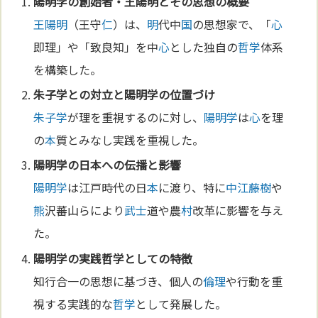
陽明学
の創始者・
王陽明
とその思想の概要
王陽明
（王守
仁
）は、
明
代中
国
の思想家で、「
心
即理」や「致良知」を中
心
とした独自の
哲学
体系
を構築した。
朱子学
との対立と
陽明学
の位置づけ
朱子学
が理を重視するのに対し、
陽明学
は
心
を理
の
本
質とみなし実践を重視した。
陽明学
の日
本
への伝播と影響
陽明学
は江戸時代の日
本
に渡り、特に
中江藤樹
や
熊
沢蕃山らにより
武士
道や農
村
改革に影響を与え
た。
陽明学
の実践
哲学
としての特徴
知行合一の思想に基づき、個人の
倫理
や行動を重
視する実践的な
哲学
として発展した。