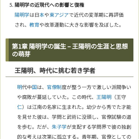
陽明学
の近現代への影響と復権
陽明学
は日
本
や
東アジア
で近代の変革期に再評価
され、
教育
や改革運動に大きな影響を及ぼした。
第1章 陽明学の誕生 – 王陽明の生涯と思想
の萌芽
王陽明、時代に挑む若き学者
明
代中
国
は、
官僚制
度が整う一方で激しい派閥争い
や腐敗が蔓延していた。この時代、
王陽明
（王守
仁
）は江南の名家に生まれた。幼少から秀でた才能
を見せた彼は、学問と武術に没頭し、官僚試験の道
を歩む。だが、
朱子学
が支配する学問界で彼の独創
的な考えは次第に孤立する。青年期、官僚としての