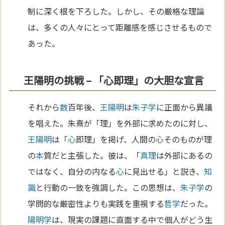
制に深く根を下ろした。しかし、その厳格な理論
は、多くの人々にとって距離感を感じさせるもので
あった。
王陽明の挑戦 – 「心即理」の大胆な宣言
それから
数
百年後、
王陽明
は
朱子学
に正面から異議
を唱えた。朱熹が「理」を外部に求めたのに対し、
王陽明
は「
心
即理」を掲げ、人間の
心
そのものが理
の
本
質だと主張した。彼は、「
真理
は外部にあるの
ではなく、自分の内なる
心
に見出せる」と説き、
知
識
と行動の一致を強調した。この思想は、
朱子学
の
学問的な厳密性よりも実践を重視する
哲学
だった。
陽明学
は、現実の課題に直面する中で個人がどう生