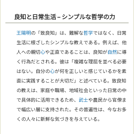
良知と日常生活 – シンプルな哲学の力
王陽明
の「致良知」は、難解な
哲学
ではなく、日常
生活に根ざしたシンプルな教えである。例えば、他
人への親切
心
や正直であることは、良知が
自然
に導
く行為だとされる。彼は「複雑な理屈を並べる必要
はない。自分の
心
が何を正しいと感じているかを素
直に実践することが大切だ」と述べている。致良知
の教えは、家庭や職場、地域社会といった日常の中
で具体的に活用できるため、
武士
や農民から官僚ま
で幅広い層に支持された。その普遍性は、今なお多
くの人々に新鮮な気づきを与えている。