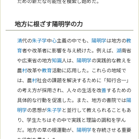
ための新たな可能性を模索し始めた。
地方に根ざす陽明学の力
清
代の
朱子学
中
心
主義の中でも、
陽明学
は地方の
教
育
者や改革者に影響を与え続けた。例えば、
湖
南省
や広東省の地方
知識
人は、
陽明学
の実践的な教えを
農
村
改革や
教育
活動に応用した。これらの地域で
は、農
村
社会の課題を解決するために「知行合一」
の考え方が採用され、人々の生活を改
善
するための
具体的な行動を促進した。また、地方の書院では
陽
明学
の思想が
朱子学
と並行して教えられることもあ
り、学生たちはその中で実践と理論の調和を学ん
だ。地方の草の根運動が、
陽明学
を存続させる重要