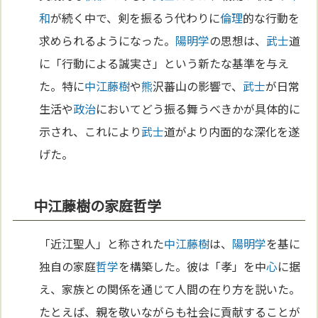
和
が続く中で、剣を振るう代わりに
倫理
的な行動を
求められるようになった。
陽明学
の思想は、
武士
道
に「行動による誠実さ」という新たな基準を与え
た。特に
中江藤樹
や
熊
沢蕃山の影響で、
武士
が日常
生活や
政治
においてどう振る舞うべきかが具体的に
示され、これにより
武士
道がより内面的な深化を遂
げた。
中江藤樹の家庭哲学
「近江聖人」と称された
中江藤樹
は、
陽明学
を基に
独自の家庭
哲学
を構築した。彼は「孝」を中
心
に据
え、家族との関係を通じて人間の在り方を説いた。
たとえば、親を敬いながらも社会に貢献することが