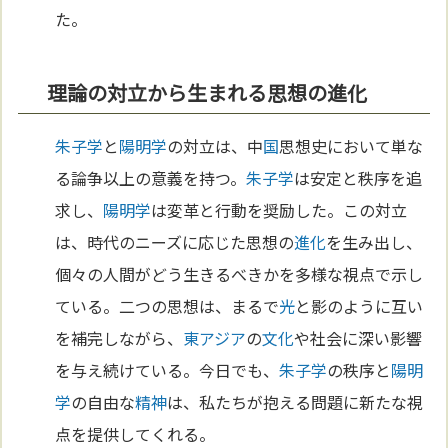
た。
理論の対立から生まれる思想の進化
朱子学
と
陽明学
の対立は、中
国
思想史において単な
る論争以上の意義を持つ。
朱子学
は安定と秩序を追
求し、
陽明学
は変革と行動を奨励した。この対立
は、時代のニーズに応じた思想の
進化
を生み出し、
個々の人間がどう生きるべきかを多様な視点で示し
ている。二つの思想は、まるで
光
と影のように互い
を補完しながら、
東アジア
の
文化
や社会に深い影響
を与え続けている。今日でも、
朱子学
の秩序と
陽明
学
の自由な
精神
は、私たちが抱える問題に新たな視
点を提供してくれる。