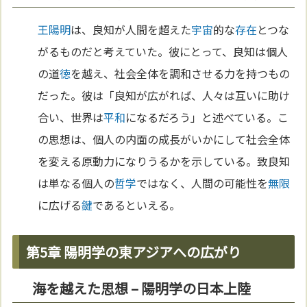
王陽明
は、良知が人間を超えた
宇宙
的な
存在
とつな
がるものだと考えていた。彼にとって、良知は個人
の道
徳
を越え、社会全体を調和させる力を持つもの
だった。彼は「良知が広がれば、人々は互いに助け
合い、世界は
平和
になるだろう」と述べている。こ
の思想は、個人の内面の成長がいかにして社会全体
を変える原動力になりうるかを示している。致良知
は単なる個人の
哲学
ではなく、人間の可能性を
無限
に広げる
鍵
であるといえる。
第5章 陽明学の東アジアへの広がり
海を越えた思想 – 陽明学の日本上陸