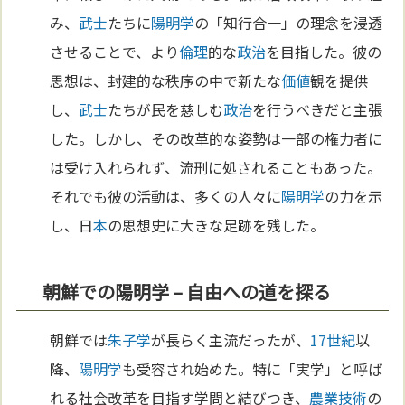
み、
武士
たちに
陽明学
の「知行合一」の理念を浸透
させることで、より
倫理
的な
政治
を目指した。彼の
思想は、封建的な秩序の中で新たな
価値
観を提供
し、
武士
たちが民を慈しむ
政治
を行うべきだと主張
した。しかし、その改革的な姿勢は一部の権力者に
は受け入れられず、流刑に処されることもあった。
それでも彼の活動は、多くの人々に
陽明学
の力を示
し、日
本
の思想史に大きな足跡を残した。
朝鮮での陽明学 – 自由への道を探る
朝鮮では
朱子学
が長らく主流だったが、
17世紀
以
降、
陽明学
も受容され始めた。特に「実学」と呼ば
れる社会改革を目指す学問と結びつき、
農業
技術
の