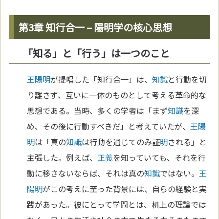
第3章 知行合一 – 陽明学の核心思想
「知る」と「行う」は一つのこと
王陽明
が提唱した「知行合一」は、
知識
と行動を切
り離さず、互いに一体のものとして考える革命的な
思想である。当時、多くの学者は「まず
知識
を深
め、その後に行動すべきだ」と考えていたが、
王陽
明
は「真の
知識
は行動を通じてのみ証
明
される」と
主張した。例えば、
正義
を知っていても、それを行
動に移さないならば、それは真の
知識
ではない。
王
陽明
がこの考えに至った背景には、自らの経験と実
践があった。彼にとって学問とは、机上の理論では