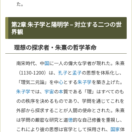
た。
第2章 朱子学と陽明学 – 対立する二つの世
界観
理想の探求者・朱熹の哲学革命
南宋時代、中
国
に一人の偉大な学者が現れた。朱熹
（1130-1200）は、
孔子
と
孟子
の思想を体系化し、
「理気二元論」を中
心
とする
朱子学
を築き上げた。
朱子学
では、
宇宙
の
本
質である「理」はすべてのも
のの秩序を決めるものであり、学問を通じてこれを
外部から探求することが人間の使命とされた。朱熹
は学問の厳密な研究と道
徳
的な自己修養を重視し、
これにより彼の思想は官学として採用され、
国家
体