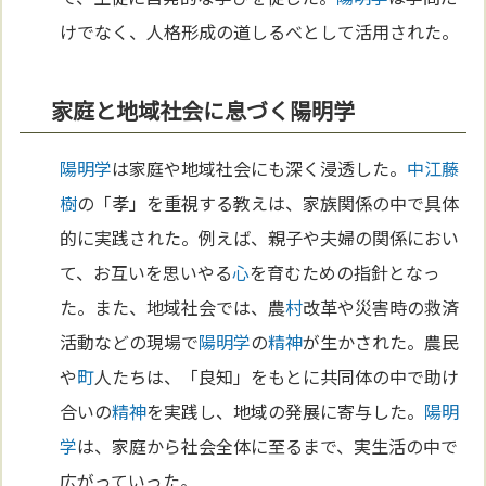
けでなく、人格形成の道しるべとして活用された。
家庭と地域社会に息づく陽明学
陽明学
は家庭や地域社会にも深く浸透した。
中江藤
樹
の「孝」を重視する教えは、家族関係の中で具体
的に実践された。例えば、親子や夫婦の関係におい
て、お互いを思いやる
心
を育むための指針となっ
た。また、地域社会では、農
村
改革や災害時の救済
活動などの現場で
陽明学
の
精神
が生かされた。農民
や
町
人たちは、「良知」をもとに共同体の中で助け
合いの
精神
を実践し、地域の発展に寄与した。
陽明
学
は、家庭から社会全体に至るまで、実生活の中で
広がっていった。