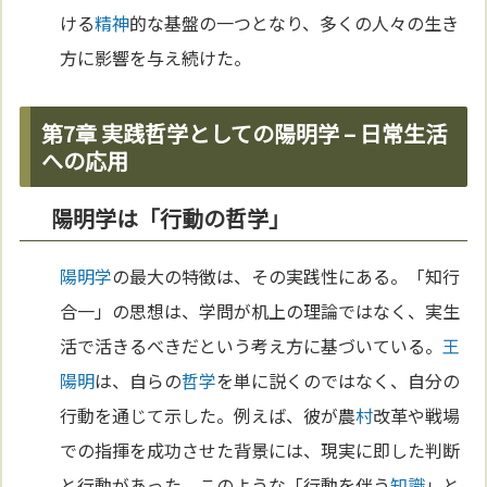
ける
精神
的な基盤の一つとなり、多くの人々の生き
方に影響を与え続けた。
第7章 実践哲学としての陽明学 – 日常生活
への応用
陽明学は「行動の哲学」
陽明学
の最大の特徴は、その実践性にある。「知行
合一」の思想は、学問が机上の理論ではなく、実生
活で活きるべきだという考え方に基づいている。
王
陽明
は、自らの
哲学
を単に説くのではなく、自分の
行動を通じて示した。例えば、彼が農
村
改革や戦場
での指揮を成功させた背景には、現実に即した判断
と行動があった。このような「行動を伴う
知識
」と