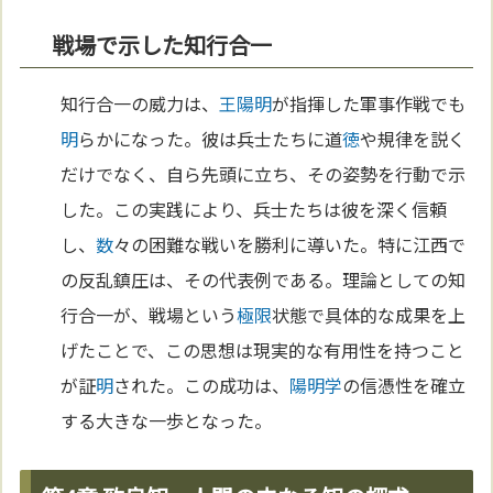
戦場で示した知行合一
知行合一の威力は、
王陽明
が指揮した軍事作戦でも
明
らかになった。彼は兵士たちに道
徳
や規律を説く
だけでなく、自ら先頭に立ち、その姿勢を行動で示
した。この実践により、兵士たちは彼を深く信頼
し、
数
々の困難な戦いを勝利に導いた。特に江西で
の反乱鎮圧は、その代表例である。理論としての知
行合一が、戦場という
極限
状態で具体的な成果を上
げたことで、この思想は現実的な有用性を持つこと
が証
明
された。この成功は、
陽明学
の信憑性を確立
する大きな一歩となった。