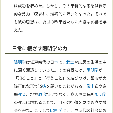
は成功を収めた。しかし、その革新的な思想は保守
的な勢力に疎まれ、最終的に流罪となった。それで
も彼の思想は、後世の改革者たちに大きな影響を与
えた。
日常に根ざす陽明学の力
陽明学
は江戸時代の日
本
で、
武士
や庶民の生活の中
に深く浸透していった。その背景には、
陽明学
が
「知ること」と「行うこと」を結びつけ、誰もが実
践可能な形で道
徳
を説いたことがある。
武士
道や家
庭
教育
、地方
政治
だけでなく、商人や農民も
陽明学
の教えに触れることで、自らの行動を見つめ直す機
会を得た。こうして
陽明学
は、江戸時代の社会にお