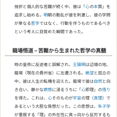
挫折と個人的な苦難が続く中、彼は「
心
の
本
質」を
追求し始める。
明
朝の動乱が彼を刺激し、彼の学問
が単なる
哲学
ではなく、行動を伴うものであるべき
という考えに目覚めた瞬間であった。
龍場悟道 – 苦難から生まれた哲学の真髄
時の皇帝に反逆者と誤解され、
王陽明
は辺境の地、
龍場（現在の貴州省）に左遷される。
絶望
と孤立の
中、彼は人生の転機を迎えた。龍場で彼は
自然
と向
き合い、静かな
瞑想
に浸るうちに「
心
即理」の
悟り
を得た。これは、
心
そのものが
宇宙
の理（
真理
）で
あるという大胆な発想だった。この思想は、
朱子学
が重視する「理」の外在性に真っ向から反対するも