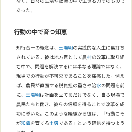
なく、日々の生活や社会の中で生きる力そのもので
あった。
行動の中で育つ知恵
知行合一の概念は、
王陽明
の実践的な人生に裏打ち
されている。彼は地方官として農
村
の改革に取り組
む中で、問題を解決するには単なる理論ではなく、
現場での行動が不可欠であることを痛感した。例え
ば、農民が直面する税負担の重さや治
水
の問題を前
に、
王陽明
は計画を立てるだけでなく、自ら現場で
農民たちと働き、彼らの信頼を得ることで改革を成
功に導いた。このような経験から彼は、「行動こそ
が
知識
を育てる
土壌
である」という確信を持つよう