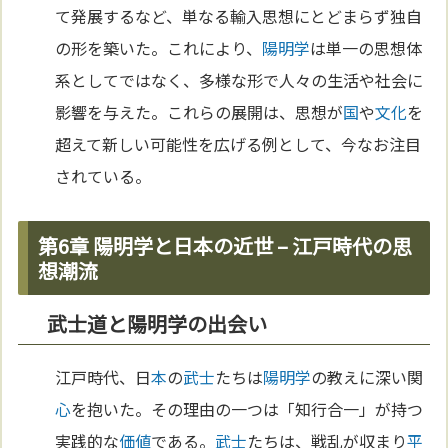
て発展するなど、単なる輸入思想にとどまらず独自
の形を築いた。これにより、
陽明学
は単一の思想体
系としてではなく、多様な形で人々の生活や社会に
影響を与えた。これらの展開は、思想が
国
や
文化
を
超えて新しい可能性を広げる例として、今なお注目
されている。
第6章 陽明学と日本の近世 – 江戸時代の思
想潮流
武士道と陽明学の出会い
江戸時代、日
本
の
武士
たちは
陽明学
の教えに深い関
心
を抱いた。その理由の一つは「知行合一」が持つ
実践的な
価値
である。
武士
たちは、戦乱が収まり
平