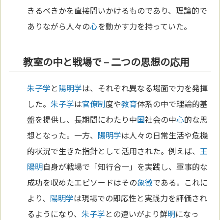
きるべきかを直接問いかけるものであり、理論的で
ありながら人々の
心
を動かす力を持っていた。
教室の中と戦場で – 二つの思想の応用
朱子学
と
陽明学
は、それぞれ異なる場面で力を発揮
した。
朱子学
は
官僚制
度や
教育
体系の中で理論的基
盤を提供し、長期間にわたり中
国
社会の中
心
的な思
想となった。一方、
陽明学
は人々の日常生活や危機
的状況で生きた指針として活用された。例えば、
王
陽明
自身が戦場で「知行合一」を実践し、軍事的な
成功を収めたエピソードはその
象徴
である。これに
より、
陽明学
は現場での即応性と実践力を評価され
るようになり、
朱子学
との違いがより鮮
明
になっ