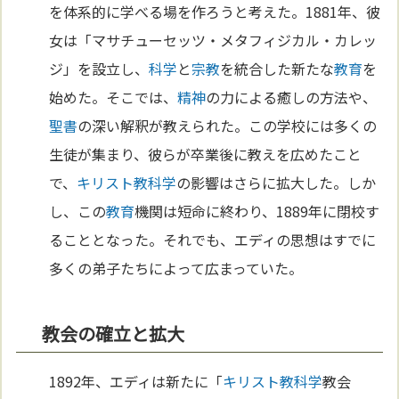
を体系的に学べる場を作ろうと考えた。1881年、彼
女は「マサチューセッツ・メタフィジカル・カレッ
ジ」を設立し、
科学
と
宗教
を統合した新たな
教育
を
始めた。そこでは、
精神
の力による癒しの方法や、
聖書
の深い解釈が教えられた。この学校には多くの
生徒が集まり、彼らが卒業後に教えを広めたこと
で、
キリスト教
科学
の影響はさらに拡大した。しか
し、この
教育
機関は短命に終わり、1889年に閉校す
ることとなった。それでも、エディの思想はすでに
多くの弟子たちによって広まっていた。
教会の確立と拡大
1892年、エディは新たに「
キリスト教
科学
教会