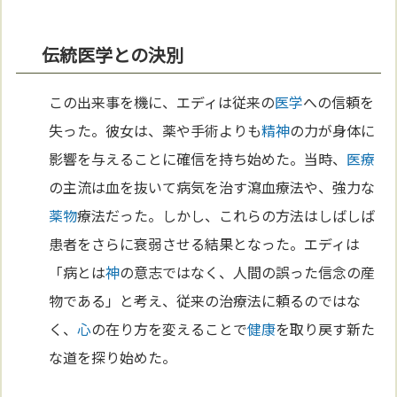
伝統医学との決別
この出来事を機に、エディは従来の
医学
への信頼を
失った。彼女は、薬や手術よりも
精神
の力が身体に
影響を与えることに確信を持ち始めた。当時、
医療
の主流は血を抜いて病気を治す瀉血療法や、強力な
薬物
療法だった。しかし、これらの方法はしばしば
患者をさらに衰弱させる結果となった。エディは
「病とは
神
の意志ではなく、人間の誤った信念の産
物である」と考え、従来の治療法に頼るのではな
く、
心
の在り方を変えることで
健康
を取り戻す新た
な道を探り始めた。