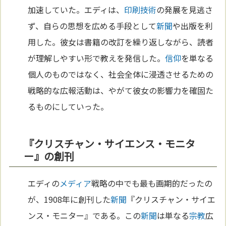
加速していた。エディは、
印刷
技術
の発展を見逃さ
ず、自らの思想を広める手段として
新聞
や出版を利
用した。彼女は書籍の改訂を繰り返しながら、読者
が理解しやすい形で教えを発信した。
信仰
を単なる
個人のものではなく、社会全体に浸透させるための
戦略的な広報活動は、やがて彼女の影響力を確固た
るものにしていった。
『クリスチャン・サイエンス・モニタ
ー』の創刊
エディの
メディア
戦略の中でも最も画期的だったの
が、1908年に創刊した
新聞
『クリスチャン・サイエ
ンス・モニター』である。この
新聞
は単なる
宗教
広