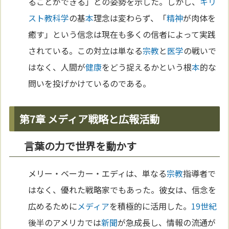
ることができる」との姿勢を示した。しかし、
キリ
スト教
科学
の基
本
理念は変わらず、「
精神
が肉体を
癒す」という信念は現在も多くの信者によって実践
されている。この対立は単なる
宗教
と
医学
の戦いで
はなく、人間が
健康
をどう捉えるかという根
本
的な
問いを投げかけているのである。
第7章 メディア戦略と広報活動
言葉の力で世界を動かす
メリー・ベーカー・エディは、単なる
宗教
指導者で
はなく、優れた戦略家でもあった。彼女は、信念を
広めるために
メディア
を積極的に活用した。
19世紀
後半のアメリカでは
新聞
が急成長し、情報の流通が