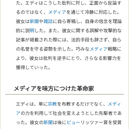
た。エディはこうした批判に対し、正面から反論す
るのではなく、
メディア
を通じて冷静に対応した。
彼女は
新聞
や
雑誌
に自ら寄稿し、自身の信念を理論
的に説
明
した。また、彼女に関する誤解や攻撃的な
記事が掲載された際には、法的手段も辞さず、自ら
の名誉を守る姿勢を示した。巧みな
メディア
戦略に
より、彼女は批判を逆手にとり、さらなる影響力を
獲得していった。
メディアを味方につけた革命家
エディは、単に
宗教
を布教するだけでなく、
メディ
ア
の力を利用して社会を変えようとした先駆者であ
った。彼女の
新聞
は後に
ピュー
リッツァー賞を受賞