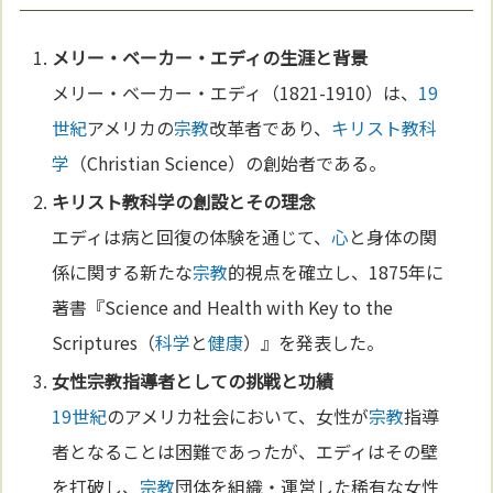
メリー・ベーカー・エディの生涯と背景
メリー・ベーカー・エディ（1821-1910）は、
19
世紀
アメリカの
宗教
改革者であり、
キリスト教
科
学
（Christian Science）の創始者である。
キリスト教
科学
の創設とその理念
エディは病と回復の体験を通じて、
心
と身体の関
係に関する新たな
宗教
的視点を確立し、1875年に
著書『Science and Health with Key to the
Scriptures（
科学
と
健康
）』を発表した。
女性
宗教
指導者としての挑戦と功績
19世紀
のアメリカ社会において、女性が
宗教
指導
者となることは困難であったが、エディはその壁
を打破し、
宗教
団体を組織・運営した稀有な女性