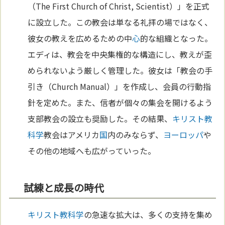
（The First Church of Christ, Scientist）」を正式
に設立した。この教会は単なる礼拝の場ではなく、
彼女の教えを広めるための中
心
的な組織となった。
エディは、教会を中央集権的な構造にし、教えが歪
められないよう厳しく管理した。彼女は「教会の手
引き（Church Manual）」を作成し、会員の行動指
針を定めた。また、信者が個々の集会を開けるよう
支部教会の設立も奨励した。その結果、
キリスト教
科学
教会はアメリカ
国
内のみならず、
ヨーロッパ
や
その他の地域へも広がっていった。
試練と成長の時代
キリスト教
科学
の急速な拡大は、多くの支持を集め