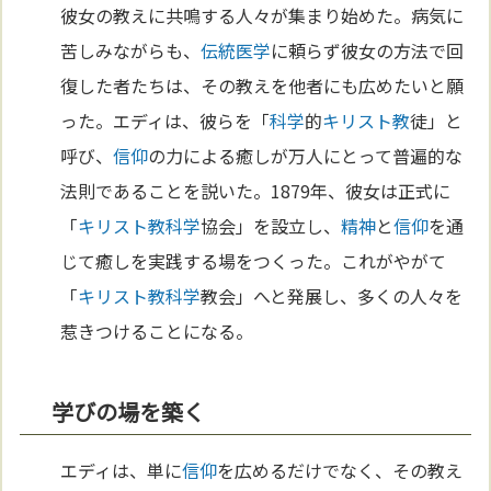
彼女の教えに共鳴する人々が集まり始めた。病気に
苦しみながらも、
伝統
医学
に頼らず彼女の方法で回
復した者たちは、その教えを他者にも広めたいと願
った。エディは、彼らを「
科学
的
キリスト教
徒」と
呼び、
信仰
の力による癒しが万人にとって普遍的な
法則であることを説いた。1879年、彼女は正式に
「
キリスト教
科学
協会」を設立し、
精神
と
信仰
を通
じて癒しを実践する場をつくった。これがやがて
「
キリスト教
科学
教会」へと発展し、多くの人々を
惹きつけることになる。
学びの場を築く
エディは、単に
信仰
を広めるだけでなく、その教え