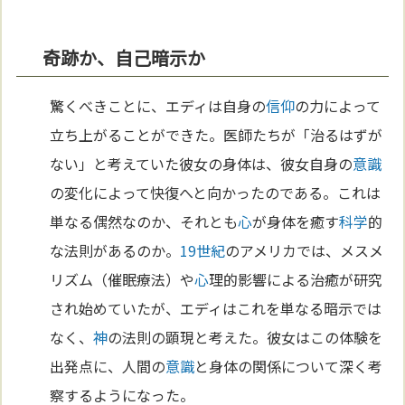
奇跡か、自己暗示か
驚くべきことに、エディは自身の
信仰
の力によって
立ち上がることができた。医師たちが「治るはずが
ない」と考えていた彼女の身体は、彼女自身の
意識
の変化によって快復へと向かったのである。これは
単なる偶然なのか、それとも
心
が身体を癒す
科学
的
な法則があるのか。
19世紀
のアメリカでは、メスメ
リズム（催眠療法）や
心
理的影響による治癒が研究
され始めていたが、エディはこれを単なる暗示では
なく、
神
の法則の顕現と考えた。彼女はこの体験を
出発点に、人間の
意識
と身体の関係について深く考
察するようになった。