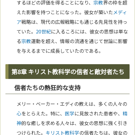
するほどの評価を得ることになり、
宗教
界の枠を超
えた影響を持つことになった。彼女が築いた
メディ
ア
戦略は、現代の広報戦略にも通じる先見性を持っ
ていた。
20世紀
に入るころには、彼女の思想は単な
る
宗教
運動を超え、情報の流通を通じて世論に影響
を与えるまでに成長していたのである。
第8章 キリスト教科学の信者と敵対者たち
信者たちの熱狂的な支持
メリー・ベーカー・エディの教えは、多くの人々の
心
をとらえた。特に、
医学
に見放された患者や、
精
神
的な癒しを求める人々は、彼女の思想に強く引き
つけられた。
キリスト教
科学
の信者たちは、彼女の