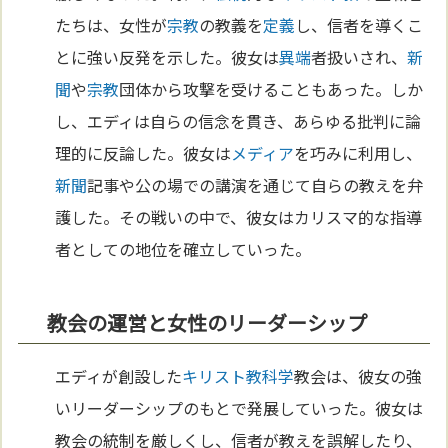
たちは、女性が
宗教
の教義を
定義
し、信者を導くこ
とに強い反発を示した。彼女は
異端
者扱いされ、
新
聞
や
宗教
団体から攻撃を受けることもあった。しか
し、エディは自らの信念を貫き、あらゆる批判に論
理的に反論した。彼女は
メディア
を巧みに利用し、
新聞
記事や公の場での講演を通じて自らの教えを弁
護した。その戦いの中で、彼女はカリスマ的な指導
者としての地位を確立していった。
教会の運営と女性のリーダーシップ
エディが創設した
キリスト教
科学
教会は、彼女の強
いリーダーシップのもとで発展していった。彼女は
教会の統制を厳しくし、信者が教えを誤解したり、