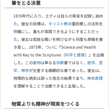
筆をとる決意
1870年代に入り、エディは自らの発見を記録し始め
た。彼女の目標は、
キリスト教
の霊的癒しの法則を
明
確にし、誰もが実践できるようにすることだっ
た。彼女は孤独な戦いを続けながら何度も原稿を書
き直し、1875年、ついに『Science and Health
with Key to the Scriptures（
科学
と
健康
）』を出版
した。この
書物
は単なる
宗教
書ではなく、
医学
、
哲
学
、
神学
が交差する画期的な書であった。彼女は、
物理的な病気は誤った信念の結果であり、
神
の
真理
を理解することで治癒できると主張した。
物質よりも精神が現実をつくる