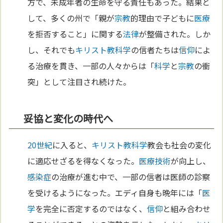
方で、未成年者の生命を守る責任もあった。結果と
して、多くの州で「親が
宗教
的理由で子どもに
医療
を拒否すること」に関する
法律
が整備された。しか
し、それでも
キリスト教
科学
の信者たちは
信仰
によ
る治療を貫き、一部の人々からは「
科学
と
宗教
の衝
突」として注目され続けた。
妥協と変化の時代へ
20世紀
に入ると、
キリスト教
科学
教会も社会の変化
に適応せざるを得なくなった。
医療
技術
が向上し、
感染症
の治療が進む中で、一部の信者は医師の診察
を受けるようになった。エディ自身も晩年には「
医
学
を完全に否定するのではなく、
信仰
と組み合わせ