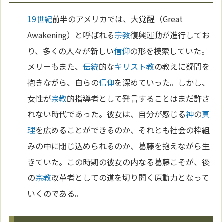
19世紀
前半のアメリカでは、大覚醒（Great
Awakening）と呼ばれる
宗教
復興運動が進行してお
り、多くの人々が新しい
信仰
の形を模索していた。
メリーもまた、
伝統
的な
キリスト教
の教えに疑問を
抱きながら、自らの
信仰
を深めていった。しかし、
女性が
宗教
的指導者として発言することはまだ許さ
れない時代であった。彼女は、自分が感じる
神
の
真
理
を広めることができるのか、それとも社会の枠組
みの中に閉じ込められるのか、葛藤を抱えながら生
きていた。この時期の彼女の内なる葛藤こそが、後
の
宗教
改革者としての道を切り開く原動力となって
いくのである。