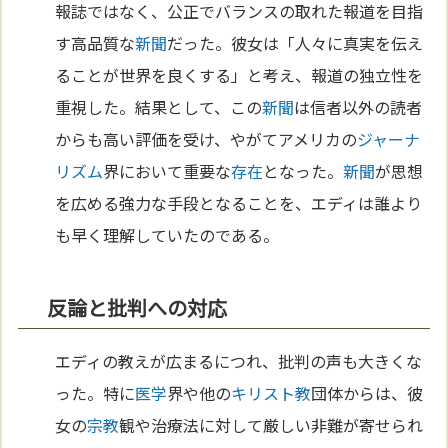
報誌ではなく、公正でバランスの取れた報道を目指
す高品質な
新聞
だった。彼女は「人々に真実を伝え
ることが世界を良くする」と考え、報道の独立性を
重視した。結果として、この
新聞
は信者以外の読者
からも高い評価を受け、やがてアメリカの
ジャーナ
リズム
界において重要な
存在
となった。
新聞
が思想
を広める強力な手段となることを、エディは誰より
も早く理解していたのである。
反論と批判への対応
エディの教えが広まるにつれ、批判の声も大きくな
った。特に
医学
界や他の
キリスト教
団体からは、彼
女の
宗教
観や治療法に対して厳しい非難が寄せられ