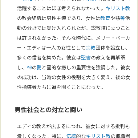
活躍することはほぼ考えられなかった。
キリスト教
の教会組織は男性主導であり、女性は
教育
や慈
善
活
動の分野では受け入れられたが、説教壇に立つこと
は許されなかった。そんな時代に、メリー・ベーカ
ー・エディは一人の女性として
宗教
団体を設立し、
多くの信者を集めた。彼女は
聖書
の教えを再解釈
し、
神
の
愛
と霊的な癒しの重要性を強調した。彼女
の成功は、当時の女性の役割を大きく変え、後の女
性指導者たちに道を開くことになった。
男性社会との対立と闘い
エディの教えが広まるにつれ、彼女に対する批判も
激しくなった。特に、
伝統
的な
キリスト教
の聖職者