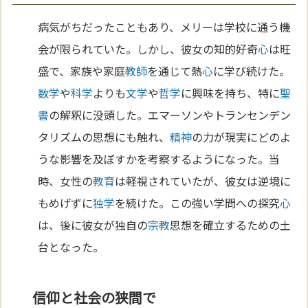
病気がちだったこともあり、メリーは学校に通う機
会が限られていた。しかし、彼女の知的好奇
心
は旺
盛で、家族や家庭
教師
を通じて熱
心
に学び続けた。
数学
や
科学
よりも
文学
や
哲学
に興味を持ち、特に
聖
書
の解釈に没頭した。エマーソンやトランセンデン
タリズムの思想にも触れ、
精神
の力が現実にどのよ
うな影響を及ぼすかを考察するようになった。当
時、女性の
教育
は軽視されていたが、彼女は逆境に
もめげずに
独学
を続けた。この強い学問への探究
心
は、後に彼女が独自の
宗教
思想を確立するための土
台となった。
信仰と社会の狭間で