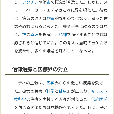
し、
ワクチン
や消
毒
の概念が普及した。しかし、メ
リー・ベーカー・エディはこれに異を唱えた。彼女
は、病気の原因は
物質
的なものではなく、誤った信
念や恐れにあると考えた。薬や手術に頼るのではな
く、
神
の
真理
を理解し、
精神
を浄化することで病は
癒されると信じていた。この考えは当時の医師たち
を驚かせ、多くの議論を呼ぶことになった。
信仰治療と医療界の対立
エディの主張は、
医学
界からの激しい反発を受け
た。彼女の著書『
科学
と
健康
』が広まり、
キリスト
教
科学
の治療を実践する人々が増えると、
伝統
医学
を信じる医師たちは危機感を募らせた。特に、子ど