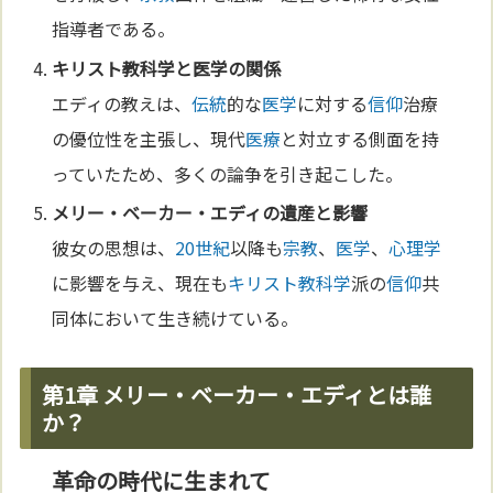
指導者である。
キリスト教
科学
と
医学
の関係
エディの教えは、
伝統
的な
医学
に対する
信仰
治療
の優位性を主張し、現代
医療
と対立する側面を持
っていたため、多くの論争を引き起こした。
メリー・ベーカー・エディの遺産と影響
彼女の思想は、
20世紀
以降も
宗教
、
医学
、
心理学
に影響を与え、現在も
キリスト教
科学
派の
信仰
共
同体において生き続けている。
第1章 メリー・ベーカー・エディとは誰
か？
革命の時代に生まれて