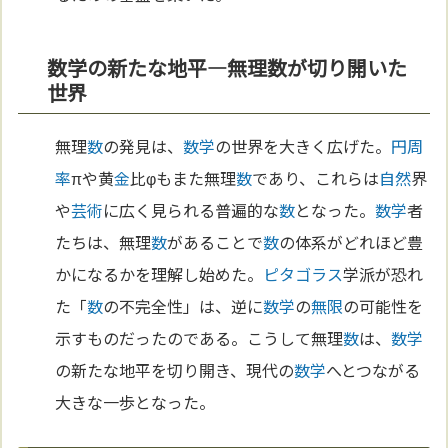
数学の新たな地平—無理数が切り開いた
世界
無理
数
の発見は、
数学
の世界を大きく広げた。
円周
率
πや黄
金
比φもまた無理
数
であり、これらは
自然
界
や
芸術
に広く見られる普遍的な
数
となった。
数学
者
たちは、無理
数
があることで
数
の体系がどれほど豊
かになるかを理解し始めた。
ピタゴラス
学派が恐れ
た「
数
の不完全性」は、逆に
数学
の
無限
の可能性を
示すものだったのである。こうして無理
数
は、
数学
の新たな地平を切り開き、現代の
数学
へとつながる
大きな一歩となった。