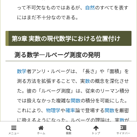
って不可欠なものではあるが、
自然
のすべてを表す
にはまだ不十分なのである。
第9章 実数の現代数学における位置付け
測る数学—ルベーグ測度の発明
数学
者アンリ・ルベーグは、「長さ」や「面積」を
測る方法を拡張することで、実
数
の概念を深化させ
た。彼の「ルベーグ測度」は、従来のリーマン積分
では扱えなかった複雑な
関数
の積分を可能にした。
これにより、
物理学
や
確率
論で登場する
関数
を厳密
に扱えるようになった。ルベーグの理論は、実
数
が
単なる計算の道具ではなく、
数学
の基盤そのものを
メニュー
ホーム
検索
トップ
サイドバー