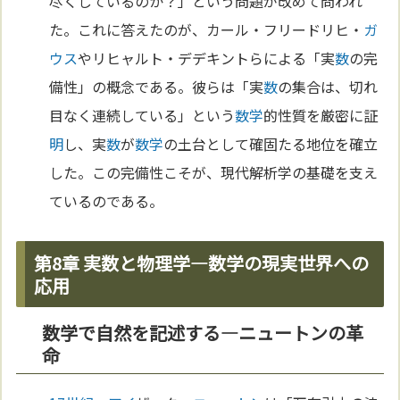
尽くしているのか？」という問題が改めて問われ
た。これに答えたのが、カール・フリードリヒ・
ガ
ウス
やリヒャルト・デデキントらによる「実
数
の完
備性」の概念である。彼らは「実
数
の集合は、切れ
目なく連続している」という
数学
的性質を厳密に証
明
し、実
数
が
数学
の土台として確固たる地位を確立
した。この完備性こそが、現代解析学の基礎を支え
ているのである。
第8章 実数と物理学—数学の現実世界への
応用
数学で自然を記述する—ニュートンの革
命