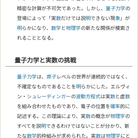
精密な計算が不可欠であった。しかし、
量子力学
の
登場によって「実
数
だけでは説
明
できない現
象
」が
明
らかになり、
数学
と
物理学
の新たな関係が模索さ
れることとなる。
量子力学と実数の挑戦
量子力学
は、
原子
レベルの世界が連続的ではなく、
不確定なものであることを
明
らかにした。エルヴィ
ン・
シュレーディンガー
の
波動
方程式
は実
数
と虚
数
を組み合わせたものであり、電子の位置を
確率
的に
記述する。この理論により、実
数
の概念が
物理学
の
すべてを説
明
できるわけではないことが分かり、新
たな
数学
的枠組みが求められた。実
数
は
物理学
にと