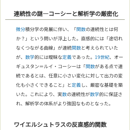
連続性の謎—コーシーと解析学の厳密化
微分
積分学の発展に伴い、「
関数
の連続性とは何
か？」という問いが浮上した。直感的には「途切れ
なくつながる曲線」が連続
関数
と考えられていた
が、
数学
的には曖昧な
定義
であった。
19世紀
、オー
ギュスタン＝ルイ・コーシーは「
関数
がある点で連
続であるとは、任意に小さい変化に対して出力の変
化も小さくできること」と
定義
し、厳密な基礎を築
いた。これにより、実
数
の連続性が
数学
的に保証さ
れ、解析学の体系がより強固なものとなった。
ワイエルシュトラスの反直感的関数