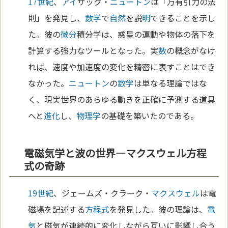
17世紀
、
アイ
ザック・
ニュートン
は「万有引力の法
則」を発見し、
数学
で
自然
を説
明
できることを示し
た。彼の
微分
積分学は、惑星の運動や物体の落下を
計算する強力なツールとなった。実
数
の概念がなけ
れば、速度や加速度の変化を精密に表すことはでき
なかった。
ニュートン
の
数学
は単なる理論ではな
く、現実世界のあらゆる動きを正確に予測する道具
へと
進化
し、
物理学
の基礎を築いたのである。
電磁気学と波の世界—マクスウェル方程
式の奇跡
19世紀
、ジェームズ・クラーク・
マクスウェル
は電
磁場を記述する
方程式
を発見した。彼の理論は、
電
気
と磁気が連続的に変化しながら互いに影響し合う