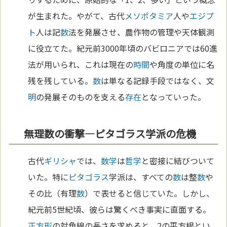
が生まれた。やがて、古代
メソポタミア
人や
エジプ
ト
人は記
数
法を発展させ、農作物の管理や天体観測
に役立てた。紀元前3000年頃のバビロニアでは60進
法が用いられ、これは現在の
時間
や角度の単位に名
残を残している。
数
は単なる記録手段ではなく、文
明
の発展そのものを支える
存在
となっていった。
無理数の衝撃—ピタゴラス学派の危機
古代
ギリシャ
では、
数学
は
哲学
と密接に結びついて
いた。特に
ピタゴラス
学派は、すべての
数
は整
数
や
その比（有理
数
）で表せると信じていた。しかし、
紀元前5世紀頃、彼らは驚くべき事実に直面する。
正方形
の対角線の長さを求めると、2の平方根とい