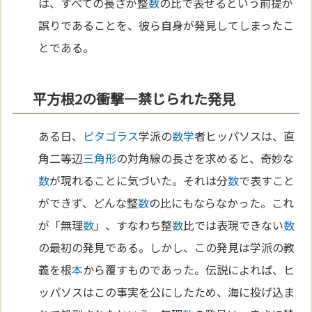
は、すべての長さが整
数
の比で表せるという前提が
誤りであることを、彼ら自身が発見してしまったこ
とである。
平方根2の衝撃—禁じられた発見
ある日、
ピタゴラス
学派の
数学
者ヒッパソスは、直
角二等辺
三角形
の対角線の長さを求めると、奇妙な
数
が現れることに気づいた。それは分
数
で表すこと
ができず、どんな整
数
の比にもならなかった。これ
が「無理
数
」、すなわち整
数
比では表現できない
数
の最初の発見である。しかし、この発見は学派の教
義を根
本
から覆すものであった。伝説によれば、ヒ
ッパソスはこの事実を公にしたため、海に投げ込ま