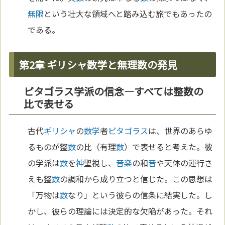
無限
という壮大な領域へと踏み込む旅でもあったの
である。
第2章 ギリシャ数学と無理数の発見
ピタゴラス学派の信念—すべては整数の
比で表せる
古代
ギリシャ
の
数学
者
ピタゴラス
は、世界のあらゆ
るものが整
数
の比（有理
数
）で表せると考えた。彼
の学派は
数
を
神
聖視し、
音楽
の和
音
や天体の運行さ
えも整
数
の調和から成り立つと信じた。この思想は
「万物は
数
なり」という彼らの信条に結実した。し
かし、彼らの理論には決定的な欠陥があった。それ