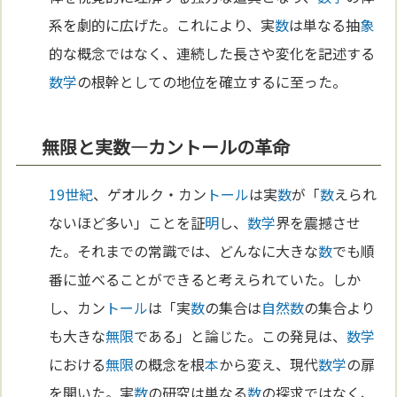
系を劇的に広げた。これにより、実
数
は単なる抽
象
的な概念ではなく、連続した長さや変化を記述する
数学
の根幹としての地位を確立するに至った。
無限と実数—カントールの革命
19世紀
、ゲオルク・カン
トール
は実
数
が「
数
えられ
ないほど多い」ことを証
明
し、
数学
界を震撼させ
た。それまでの常識では、どんなに大きな
数
でも順
番に並べることができると考えられていた。しか
し、カン
トール
は「実
数
の集合は
自然
数
の集合より
も大きな
無限
である」と論じた。この発見は、
数学
における
無限
の概念を根
本
から変え、現代
数学
の扉
を開いた。実
数
の研究は単なる
数
の探求ではなく、