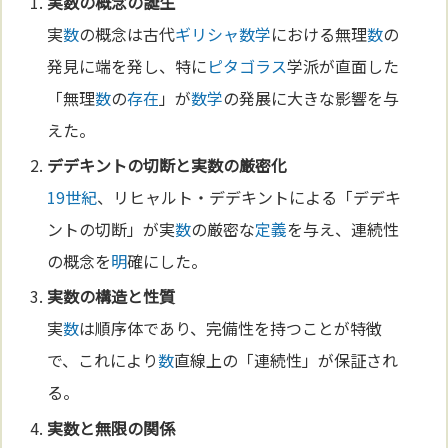
実
数
の概念の誕生
実
数
の概念は古代
ギリシャ
数学
における無理
数
の
発見に端を発し、特に
ピタゴラス
学派が直面した
「無理
数
の
存在
」が
数学
の発展に大きな影響を与
えた。
デデキントの切断と実
数
の厳密化
19世紀
、リヒャルト・デデキントによる「デデキ
ントの切断」が実
数
の厳密な
定義
を与え、連続性
の概念を
明
確にした。
実
数
の構造と性質
実
数
は順序体であり、完備性を持つことが特徴
で、これにより
数
直線上の「連続性」が保証され
る。
実
数
と
無限
の関係