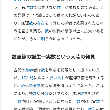
う「有理
数
では表せない
数
」が現れたのである。こ
の発見は、学派にとって受け入れがたいものであ
り、無理
数
の
存在
を口外した学者は処罰されたとい
う逸話さえ残る。
数
の世界が想像以上に広大である
ことが、徐々に
明
らかになっていった。
数直線の誕生—実数という大陸の発見
古代の
数学
者は
数
を単なる記号として扱っていた
が、
17世紀
にルネ・
デカルト
が座標平面を導入する
と、
数
は
幾何学
的な意味を持つようになった。これ
により、整
数
や分
数
だけでなく、無理
数
をも含む
「
数
直線」が描けるようになった。
数
直線は実
数
全
体を視覚的に理解する強力な道具となり、
数学
の体