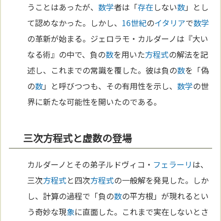
うことはあったが、
数学
者は「
存在
しない
数
」とし
て認めなかった。しかし、
16世紀
の
イタリア
で
数学
の革新が始まる。ジェロラモ・カルダーノは『大い
なる術』の中で、負の
数
を用いた
方程式
の解法を記
述し、これまでの常識を覆した。彼は負の
数
を「偽
の
数
」と呼びつつも、その有用性を示し、
数学
の世
界に新たな可能性を開いたのである。
三次方程式と虚数の登場
カルダーノとその弟子ルドヴィコ・
フェラーリ
は、
三次
方程式
と四次
方程式
の一般解を発見した。しか
し、計算の過程で「負の
数
の平方根」が現れるとい
う奇妙な現
象
に直面した。これまで実在しないとさ