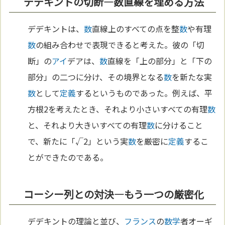
デデキントの切断—数直線を埋める方法
デデキントは、
数
直線上のすべての点を整
数
や有理
数
の組み合わせで表現できると考えた。彼の「切
断」の
アイ
デアは、
数
直線を「上の部分」と「下の
部分」の二つに分け、その境界となる
数
を新たな実
数
として
定義
するというものであった。例えば、平
方根2を考えたとき、それより小さいすべての有理
数
と、それより大きいすべての有理
数
に分けること
で、新たに「√2」という実
数
を厳密に
定義
するこ
とができたのである。
コーシー列との対決—もう一つの厳密化
デデキントの理論と並び、
フランス
の
数学
者オーギ