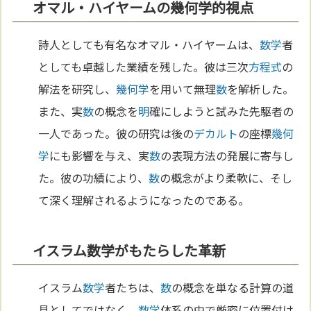
オマル・ハイヤームの幾何学的視点
詩人としても有名なオマル・ハイヤームは、
数学
者
としても卓越した業績を残した。彼は三次
方程式
の
解法を研究し、
幾何学
を用いて無理
数
を解析した。
また、実
数
の概念を
明
確にしようと試みた先駆者の
一人であった。彼の研究は後の
デカルト
の座標
幾何
学
にも影響を与え、実
数
の表現方法の発展に寄与し
た。彼の功績により、
数
の概念がより柔軟に、そし
て深く理解されるようになったのである。
イスラム数学がもたらした革新
イスラム
数学
者たちは、
数
の概念を単なる計算の道
具としてではなく、
数学
体系の中で厳密に位置付け