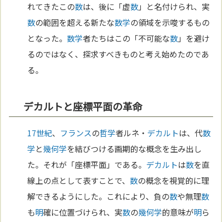
れてきたこの
数
は、後に「虚
数
」と名付けられ、実
数
の範囲を超える新たな
数学
の領域を示唆するもの
となった。
数学
者たちはこの「不可能な
数
」を避け
るのではなく、探求すべきものと考え始めたのであ
る。
デカルトと座標平面の革命
17世紀
、
フランス
の
哲学
者ルネ・
デカルト
は、代
数
学
と
幾何学
を結びつける画期的な概念を生み出し
た。それが「座標平面」である。
デカルト
は
数
を直
線上の点として表すことで、
数
の概念を視覚的に理
解できるようにした。これにより、負の
数
や無理
数
も
明
確に位置づけられ、実
数
の
幾何学
的意味が
明
ら