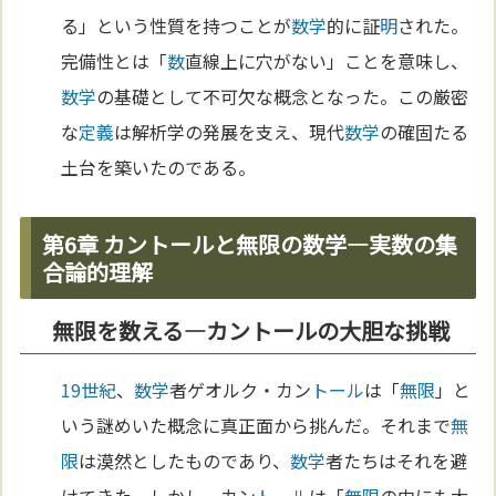
る」という性質を持つことが
数学
的に証
明
された。
完備性とは「
数
直線上に穴がない」ことを意味し、
数学
の基礎として不可欠な概念となった。この厳密
な
定義
は解析学の発展を支え、現代
数学
の確固たる
土台を築いたのである。
第6章 カントールと無限の数学—実数の集
合論的理解
無限を数える—カントールの大胆な挑戦
19世紀
、
数学
者ゲオルク・カン
トール
は「
無限
」と
いう謎めいた概念に真正面から挑んだ。それまで
無
限
は漠然としたものであり、
数学
者たちはそれを避
けてきた。しかし、カン
トール
は「
無限
の中にも大