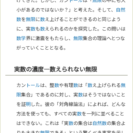
小があるのではないか？」と考えた。そして、
自然
数
を
無限
に
数
え上げることができるのと同じよう
に、実
数
も
数
えられるのかを探究した。この問いは
数学
界に激震をもたらし、
無限
集合の理論へとつな
がっていくこととなる。
実数の濃度—数えられない無限
カン
トール
は、整
数
や有理
数
は「
数
え上げられる
無
限
集合」であるのに対し、実
数
はそうではないこと
を証
明
した。彼の「対角線論法」によれば、どんな
方法を使っても、すべての実
数
を一列に並べること
はできない。これは「実
数
の集合は
自然
数
の集合よ
りも大きな
無限
である」という驚くべき事実を示し