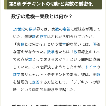
第5章 デデキントの切断と実数の厳密化
数学の危機—実数とは何か？
19世紀
の
数学
界では、実
数
の
定義
に曖昧さが残って
いた。無理
数
の
存在
は古代から知られていたが、
「実
数
とは何か？」という根
本
的な問いには、
明
確
な答えがなかった。
数学
者たちは「
数
直線上のすべ
ての点が
数
として表せるのか？」という問題に直面
していた。これを解決しようとしたのが、
ドイツ
の
数学
者リヒャルト・デデキントである。彼は、実
数
を論理的に
定義
する方法として、「デデキントの切
断」という画期的な概念を提唱した。