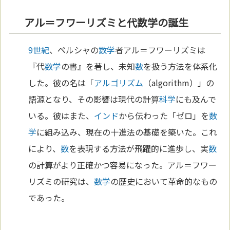
アル＝フワーリズミと代数学の誕生
9世紀
、ペルシャの
数学
者アル＝フワーリズミは
『代
数学
の書』を著し、未知
数
を扱う方法を体系化
した。彼の名は「
アルゴリズム
（algorithm）」の
語源となり、その影響は現代の計算
科学
にも及んで
いる。彼はまた、
インド
から伝わった「ゼロ」を
数
学
に組み込み、現在の十進法の基礎を築いた。これ
により、
数
を表現する方法が飛躍的に進歩し、実
数
の計算がより正確かつ容易になった。アル＝フワー
リズミの研究は、
数学
の歴史において革命的なもの
であった。