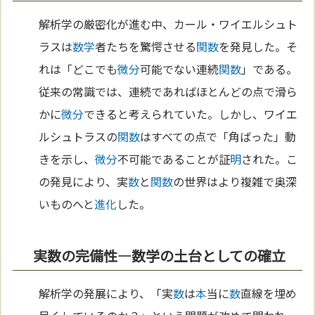
解析学の厳密化が進む中、カール・ワイエルシュト
ラスは
数学
者たちを驚愕させる
関数
を発見した。そ
れは「どこでも
微分
可能でない連続
関数
」である。
従来の常識では、連続であればほとんどの点で滑ら
かに
微分
できると考えられていた。しかし、ワイエ
ルシュトラスの
関数
はすべての点で「角ばった」動
きを示し、
微分
不可能であることが証
明
された。こ
の発見により、実
数
と
関数
の世界はより複雑で奥深
いものへと
進化
した。
実数の完備性—数学の土台としての確立
解析学の発展により、「実
数
は
本
当に
数
直線を埋め