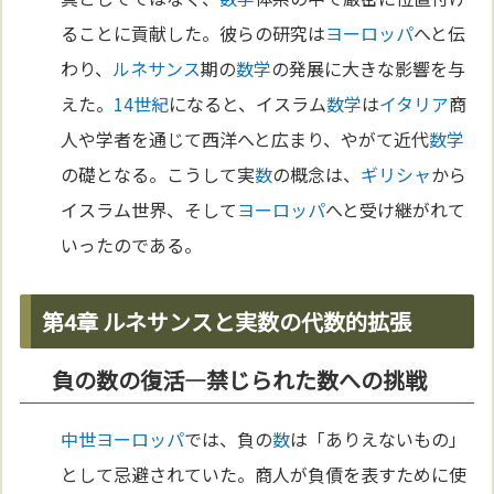
ることに貢献した。彼らの研究は
ヨーロッパ
へと伝
わり、
ルネサンス
期の
数学
の発展に大きな影響を与
えた。
14世紀
になると、イスラム
数学
は
イタリア
商
人や学者を通じて西洋へと広まり、やがて近代
数学
の礎となる。こうして実
数
の概念は、
ギリシャ
から
イスラム世界、そして
ヨーロッパ
へと受け継がれて
いったのである。
第4章 ルネサンスと実数の代数的拡張
負の数の復活—禁じられた数への挑戦
中世
ヨーロッパ
では、負の
数
は「ありえないもの」
として忌避されていた。商人が負債を表すために使