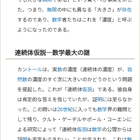
た。つまり、
無限
の中にも異なる「大きさ」が
存在
するのであり、
数学
者たちはこれを「濃度」と呼ぶ
ようになったのである。
連続体仮説—数学最大の謎
カン
トール
は、実
数
の濃度（連続体の濃度）が、
自
然
数
の濃度のすぐ次に大きいのかどうかという問題
を提起した。これが「連続体
仮説
」である。彼自身
は肯定的な答えを信じていたが、証
明
には至らなか
った。この問いは
20世紀
に入っても
数学
界の難問と
して残り、クルト・ゲーデルやポール・コーエンに
よる研究によって「連続体
仮説
は
数学
の公理からは
証
明
も否定もできない」ことが示された。これは
数