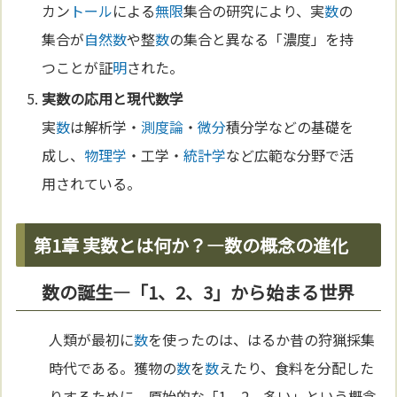
カン
トール
による
無限
集合の研究により、実
数
の
集合が
自然
数
や整
数
の集合と異なる「濃度」を持
つことが証
明
された。
実
数
の応用と現代
数学
実
数
は解析学・
測度論
・
微分
積分学などの基礎を
成し、
物理学
・工学・
統計学
など広範な分野で活
用されている。
第1章 実数とは何か？—数の概念の進化
数の誕生—「1、2、3」から始まる世界
人類が最初に
数
を使ったのは、はるか昔の狩猟採集
時代である。獲物の
数
を
数
えたり、食料を分配した
りするために、原始的な「1、2、多い」という概念