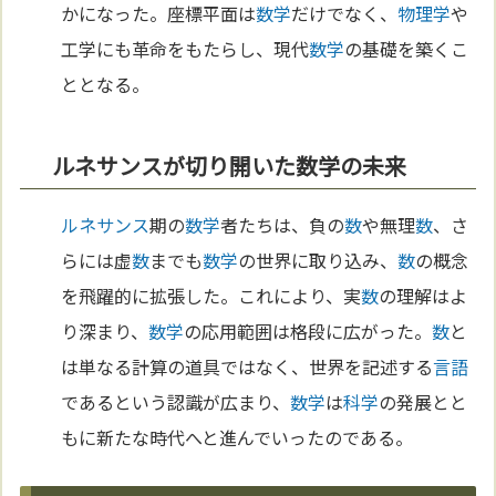
かになった。座標平面は
数学
だけでなく、
物理学
や
工学にも革命をもたらし、現代
数学
の基礎を築くこ
ととなる。
ルネサンスが切り開いた数学の未来
ルネサンス
期の
数学
者たちは、負の
数
や無理
数
、さ
らには虚
数
までも
数学
の世界に取り込み、
数
の概念
を飛躍的に拡張した。これにより、実
数
の理解はよ
り深まり、
数学
の応用範囲は格段に広がった。
数
と
は単なる計算の道具ではなく、世界を記述する
言語
であるという認識が広まり、
数学
は
科学
の発展とと
もに新たな時代へと進んでいったのである。