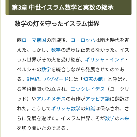
第3章 中世イスラム数学と実数の継承
数学の灯を守ったイスラム世界
西
ローマ
帝国
の崩壊後、
ヨーロッパ
は暗黒時代を迎
えた。しかし、
数学
の進歩は止まらなかった。イス
ラム世界がその火を受け継ぎ、
ギリシャ
・
インド
・
ペルシャの
数学
を統合しながら発展させたのであ
る。
8世紀
、
バグダード
には「
知恵の館
」と呼ばれ
る学術機関が設立され、
エウクレイデス
（ユークリ
ッド）や
アルキメデス
の著作が
アラビア語
に翻訳さ
れた。こうして
ギリシャ
数学
の
知識
は保存され、さ
らに発展を遂げた。イスラム世界こそが
数学
の
未来
を切り開いたのである。