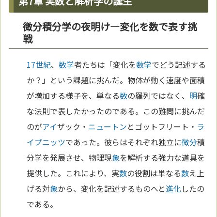
第7章 実数と解析学の誕生
微分積分学の夜明け—変化を数で表す挑
戦
17世紀
、
数学
者たちは「変化を
数学
でどう記述する
か？」という課題に挑んだ。物体が動く速度や面積
が増加する様子を、単なる
数
の羅列ではなく、
明
確
な法則で表したかったのである。この難問に挑んだ
のが
アイ
ザック・
ニュートン
とゴットフリート・
ラ
イプニッツ
であった。彼らはそれぞれ独立に
微分
積
分学を発展させ、物理現
象
を解析する強力な道具を
提供した。これにより、実
数
の役割は単なる
数
え上
げる対
象
から、変化を記述するものへと
進化
したの
である。