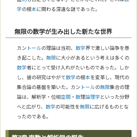
学
の根
本
に関わる深遠な謎であった。
無限の数学が生み出した新たな世界
カン
トール
の理論は当初、
数学
界で激しい論争を巻
き起こした。
無限
に大小があるという考えは多くの
数学
者にとって受け入れがたいものであった。しか
し、彼の研究はやがて
数学
の根
本
を変革し、現代の
集合論の基盤を築いた。カン
トール
の
無限
集合の理
論は、解析学・位相
空間
・
数
理
論理学
といった分野
へと広がり、
数学
の可能性を
無限
に広げるものとな
ったのである。