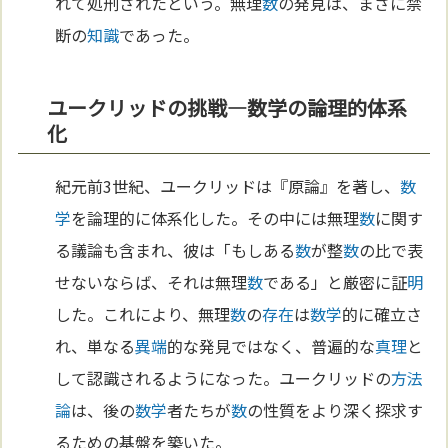
れて処刑されたという。無理
数
の発見は、まさに禁
断の
知識
であった。
ユークリッドの挑戦—数学の論理的体系
化
紀元前3世紀、ユークリッドは『原論』を著し、
数
学
を論理的に体系化した。その中には無理
数
に関す
る議論も含まれ、彼は「もしある
数
が整
数
の比で表
せないならば、それは無理
数
である」と厳密に証
明
した。これにより、無理
数
の
存在
は
数学
的に確立さ
れ、単なる
異端
的な発見ではなく、普遍的な
真理
と
して認識されるようになった。ユークリッドの
方法
論
は、後の
数学
者たちが
数
の性質をより深く探求す
るための基盤を築いた。