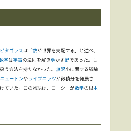
ピタゴラス
は「
数
が世界を支配する」と述べ、
数学
は
宇宙
の法則を解き
明
かす
鍵
であった。し
扱う方法を持たなかった。
無限
小に関する議論
ニュートン
や
ライプニッツ
が微積分を発展さ
けていた。この物語は、コーシーが
数学
の根
本