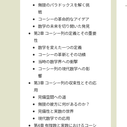
無限のパラドックスを解く挑
戦
コーシーの革命的なアイデア
数学の未来を切り開いた発見
第2章 コーシー列の定義とその重要
性
数学を変えた一つの定義
コーシーの革新とその功績
当時の数学界への衝撃
コーシー列の現代数学への影
響
第3章 コーシー列の収束性とその応
用
完備空間への道
無限の彼方に何があるのか？
完備性と実数の世界
現代数学での応用
第4章 有理数と実数におけるコーシ