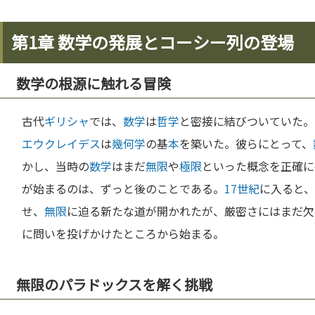
第1章 数学の発展とコーシー列の登場
数学の根源に触れる冒険
古代
ギリシャ
では、
数学
は
哲学
と密接に結びついていた。
エウクレイデス
は
幾何学
の基
本
を築いた。彼らにとって、
かし、当時の
数学
はまだ
無限
や
極限
といった概念を正確に
が始まるのは、ずっと後のことである。
17世紀
に入ると、
せ、
無限
に迫る新たな道が開かれたが、厳密さにはまだ欠
に問いを投げかけたところから始まる。
無限のパラドックスを解く挑戦