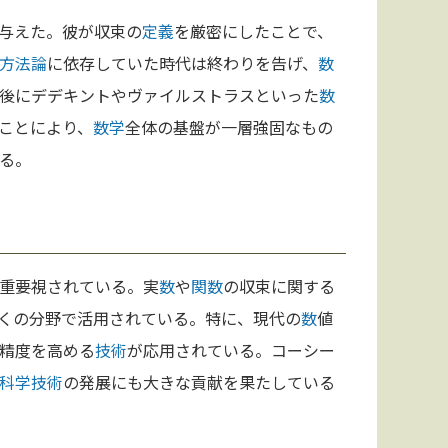
与えた。彼が収束の
定義
を厳密にしたことで、
方法論
に依存していた時代は終わりを告げ、
数
後にデデキントやヴァイルストラスといった
数
ことにより、
数学
全体の基盤が一層強固なもの
る。
重要視されている。実
数
や
関数
の収束に関する
くの分野で活用されている。特に、現代の
数
値
精度を高める
技術
が応用されている。コーシー
科学
技術
の発展にも大きな貢献を果たしている