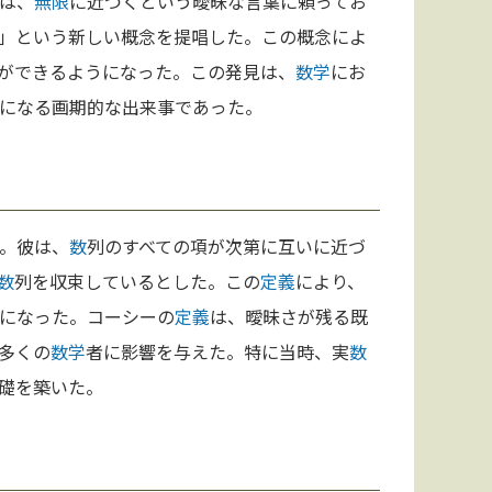
は、
無限
に近づくという曖昧な言葉に頼ってお
」という新しい概念を提唱した。この概念によ
ができるようになった。この発見は、
数学
にお
になる画期的な出来事であった。
。彼は、
数
列のすべての項が次第に互いに近づ
数
列を収束しているとした。この
定義
により、
になった。コーシーの
定義
は、曖昧さが残る既
多くの
数学
者に影響を与えた。特に当時、実
数
礎を築いた。