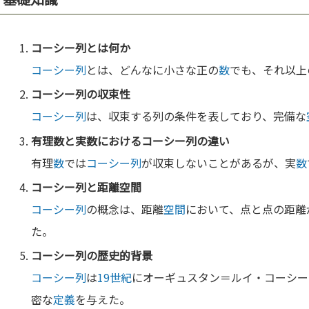
コーシー列
とは何か
コーシー列
とは、どんなに小さな正の
数
でも、それ以上
コーシー列
の収束性
コーシー列
は、収束する列の条件を表しており、完備な
有理
数
と実
数
における
コーシー列
の違い
有理
数
では
コーシー列
が収束しないことがあるが、実
数
コーシー列
と距離
空間
コーシー列
の概念は、距離
空間
において、点と点の距離
た。
コーシー列
の歴史的背景
コーシー列
は
19世紀
にオーギュスタン＝ルイ・コーシー
密な
定義
を与えた。