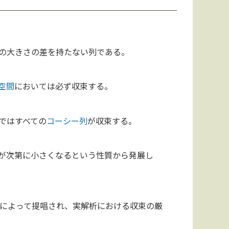
の大きさの差を持たない列である。
空間
においては必ず収束する。
ではすべての
コーシー列
が収束する。
が次第に小さくなるという性質から発展し
によって提唱され、実解析における収束の厳