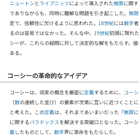
ニュートン
と
ライプニッツ
によって導入された
無限
に関す
でありながらも、同時に難解な問題を引き起こした。
無限
定で、信頼性に欠けるように思われた。
18世紀
には
数学
者
るのは容易ではなかった。そんな中、
19世紀
初頭に現れ
シーが、これらの疑問に対して決定的な解をもたらす。彼
ある。
コーシーの革命的なアイデア
コーシーは、収束の概念を厳密に
定義
するために、
コーシ
（
数
の連続した並び）の要素が次第に互いに近づくことに
と考えた。この
定義
は、それまであいまいだった「
無限
に
に関する
パラドックス
を解決する突破口となった。コーシ
義
したものとして、
数学
界に革命をもたらした。