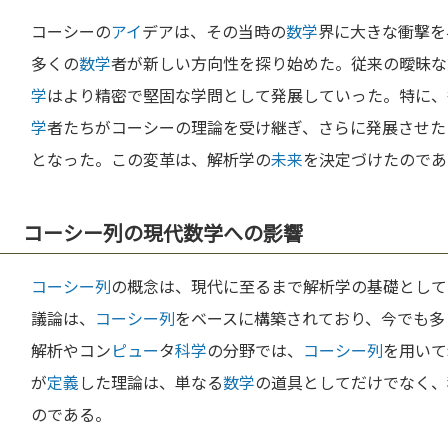
コーシーの
アイ
デアは、その当時の
数学
界に大きな衝撃を
多くの
数学
者が新しい方向性を探り始めた。従来の曖昧な
学
はより精密で堅固な学問として発展していった。特に、
学
者たちがコーシーの理論を受け継ぎ、さらに発展させた
となった。この変革は、解析学の
未来
を決定づけたのであ
コーシー列の現代数学への影響
コーシー列
の概念は、現代に至るまで解析学の基礎として
議論は、
コーシー列
をベースに構築されており、今でも多
解析やコン
ピュー
タ
科学
の分野では、
コーシー列
を用いて
が
定義
した理論は、単なる
数学
の道具としてだけでなく、
のである。