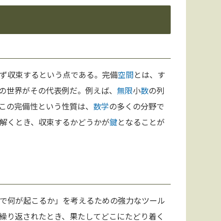
ず収束するという点である。完備
空間
とは、す
の世界がその代表例だ。例えば、
無限
小
数
の列
この完備性という性質は、
数学
の多くの分野で
解くとき、収束するかどうかが
鍵
となることが
で何が起こるか」を考えるための強力なツール
繰り返されたとき、果たしてどこにたどり着く