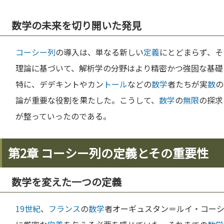
数学の未来を切り開いた発見
コーシー列
の導入は、単なる新しい
定義
にとどまらず、そ
理論に基づいて、解析学の分野はより精密かつ強固な基礎
特に、デデキントやカン
トール
などの
数学
者たちが実
数
の
論が重要な役割を果たした。こうして、
数学
の
無限
の探求
が整っていったのである。
第2章 コーシー列の定義とその重要性
数学を変えた一つの定義
19世紀
、
フランス
の
数学
者オーギュスタン＝ルイ・コー