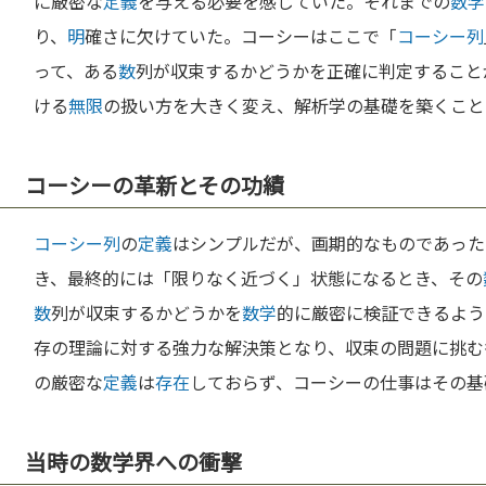
に厳密な
定義
を与える必要を感じていた。それまでの
数学
り、
明
確さに欠けていた。コーシーはここで「
コーシー列
って、ある
数
列が収束するかどうかを正確に判定すること
ける
無限
の扱い方を大きく変え、解析学の基礎を築くこと
コーシーの革新とその功績
コーシー列
の
定義
はシンプルだが、画期的なものであった
き、最終的には「限りなく近づく」状態になるとき、その
数
列が収束するかどうかを
数学
的に厳密に検証できるよう
存の理論に対する強力な解決策となり、収束の問題に挑む
の厳密な
定義
は
存在
しておらず、コーシーの仕事はその基
当時の数学界への衝撃