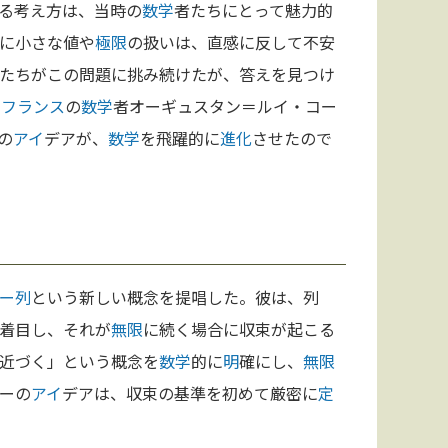
る考え方は、当時の
数学
者たちにとって魅力的
に小さな値や
極限
の扱いは、直感に反して不安
たちがこの問題に挑み続けたが、答えを見つけ
た
フランス
の
数学
者オーギュスタン＝ルイ・コー
の
アイ
デアが、
数学
を飛躍的に
進化
させたので
ー列
という新しい概念を提唱した。彼は、列
着目し、それが
無限
に続く場合に収束が起こる
近づく」という概念を
数学
的に
明
確にし、
無限
ーの
アイ
デアは、収束の基準を初めて厳密に
定