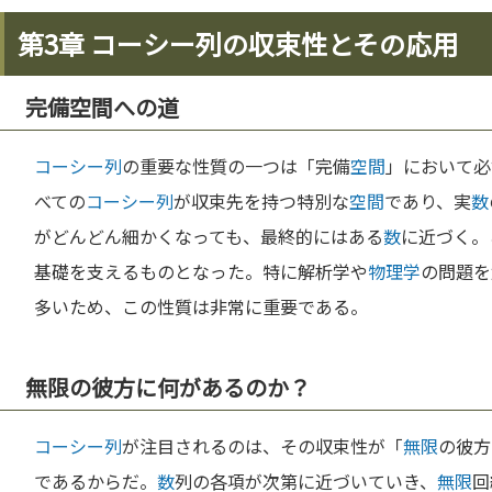
第3章 コーシー列の収束性とその応用
完備空間への道
コーシー列
の重要な性質の一つは「完備
空間
」において必
べての
コーシー列
が収束先を持つ特別な
空間
であり、実
数
がどんどん細かくなっても、最終的にはある
数
に近づく。
基礎を支えるものとなった。特に解析学や
物理学
の問題を
多いため、この性質は非常に重要である。
無限の彼方に何があるのか？
コーシー列
が注目されるのは、その収束性が「
無限
の彼方
であるからだ。
数
列の各項が次第に近づいていき、
無限
回