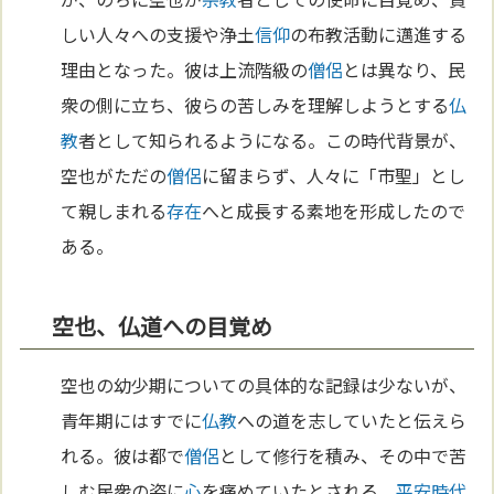
しい人々への支援や浄土
信仰
の布教活動に邁進する
理由となった。彼は上流階級の
僧侶
とは異なり、民
衆の側に立ち、彼らの苦しみを理解しようとする
仏
教
者として知られるようになる。この時代背景が、
空也がただの
僧侶
に留まらず、人々に「市聖」とし
て親しまれる
存在
へと成長する素地を形成したので
ある。
空也、仏道への目覚め
空也の幼少期についての具体的な記録は少ないが、
青年期にはすでに
仏教
への道を志していたと伝えら
れる。彼は都で
僧侶
として修行を積み、その中で苦
しむ民衆の姿に
心
を痛めていたとされる。
平安時代