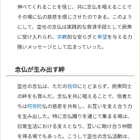
伸べてくれることを信じ、共に念仏を唱えることで
その場に仏の慈悲を感じさせたのである。このよう
にして、空也の念仏は実践的な救済手段として民衆
に受け入れられ、
宗教
的な安らぎと
希望
を与える力
強いメッセージとして広まっていった。
念仏が生み出す絆
空也の念仏は、ただの
信仰
にとどまらず、民衆同士
の絆をも育んだ。念仏を共に唱えることで、信者た
ちは
阿弥陀
仏の慈悲を共有し、お互いを支え合う力
を生み出した。特に念仏踊りを通じて集まる場は、
日常生活における支えとなり、互いに助け合う仲間
を得る場でもあった。こうして空也の念仏活動は、