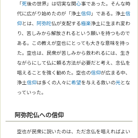
「
死
後の世界」は切実な関
心
事であった。そんな時
代に広がり始めたのが「浄土
信仰
」である。浄土
信
仰
とは、
阿弥陀
仏が支配する
極楽
浄土に生まれ変わ
り、苦しみから解放されるという願いを持つもので
ある。この教えが空也にとっても大きな意味を持っ
た。空也は、民衆が苦しみから救われるには、生き
ながらにして仏に頼る方法が必要だと考え、念仏を
唱えることを強く勧めた。空也の
信仰
が広まる中、
浄土
信仰
は多くの人々に
希望
を与える救いの
光
とな
っていった。
阿弥陀仏への信仰
空也が民衆に説いたのは、ただ念仏を唱えればよい