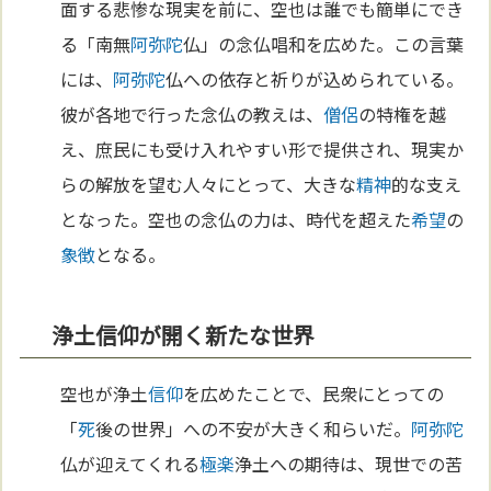
面する悲惨な現実を前に、空也は誰でも簡単にでき
る「南無
阿弥陀
仏」の念仏唱和を広めた。この言葉
には、
阿弥陀
仏への依存と祈りが込められている。
彼が各地で行った念仏の教えは、
僧侶
の特権を越
え、庶民にも受け入れやすい形で提供され、現実か
らの解放を望む人々にとって、大きな
精神
的な支え
となった。空也の念仏の力は、時代を超えた
希望
の
象徴
となる。
浄土信仰が開く新たな世界
空也が浄土
信仰
を広めたことで、民衆にとっての
「
死
後の世界」への不安が大きく和らいだ。
阿弥陀
仏が迎えてくれる
極楽
浄土への期待は、現世での苦