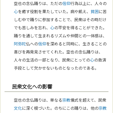
空也の念仏踊りは、ただの
信仰
行為以上に、人々の
心
を癒す役割を果たしていた。病や飢え、
貧困
に苦
しむ中で踊りに参加することで、民衆はその時だけ
でも苦しみを忘れ、
心
の平安を得ることができた。
踊りを通して生まれるリズムや仲間との一体感は、
阿弥陀
仏への
信仰
を深めると同時に、生きることの
喜びを再発見させてくれた。空也の念仏踊りは、
人々の生活の一部となり、民衆にとっての
心
の救済
手段として欠かせないものとなったのである。
民衆文化への影響
空也の念仏踊りは、単なる
宗教
儀式を超えて、民衆
文化
に深く根づいた。のちにこの踊りは、他の
宗教