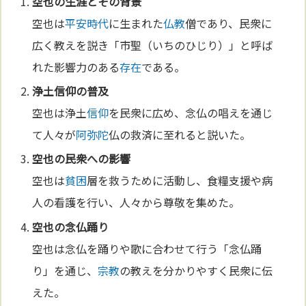
空也の生涯とその背景
空也は
平安時代
に生まれた
仏教
僧であり、民衆に
広く教えを説き「市聖（いちのひじり）」と呼ば
れた影響力のある
存在
である。
浄土
信仰
の普及
空也は浄土
信仰
を民衆に広め、念仏の唱えを通じ
て人々が
阿弥陀
仏の救済に至れると説いた。
空也の民衆への影響
空也は
貧困
層を救うために活動し、食糧支援や病
人の看護を行い、人々から尊敬を集めた。
空也の念仏踊り
空也は念仏を踊りや歌に合わせて行う「念仏踊
り」を通じ、
宗教
の教えを分かりやすく民衆に伝
えた。