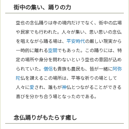
街中の集い、踊りの力
空也の念仏踊りは寺の境内だけでなく、街中の広場
や民家でも行われた。人々が集い、思い思いの念仏
を唱えながら踊る場は、
平安時代
の厳しい現実から
一時的に離れる
空間
でもあった。この踊りには、特
定の場所や身分を問わないという空也の意図が込め
られていた。
僧侶
も貴族も農民も、皆が一緒に
阿弥
陀
仏を讃えるこの場所は、平等な祈りの場として
人々に
愛
され、誰もが
神
仏とつながることができる
喜びを分かち合う場となったのである。
念仏踊りがもたらす癒し