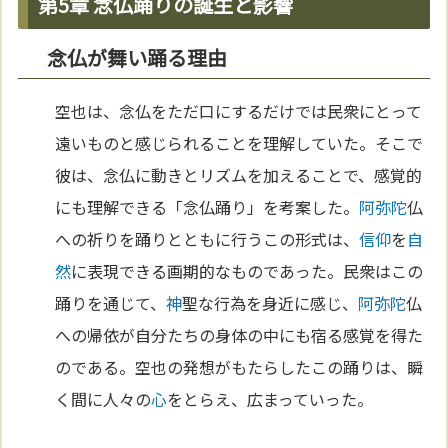
第5章 念仏踊りの誕生と影響
念仏が舞い踊る理由
空也は、念仏をただ口にするだけでは民衆にとって
遠いものと感じられることを理解していた。そこで
彼は、念仏に動きとリズムを加えることで、感覚的
にも理解できる「念仏踊り」を考案した。
阿弥陀
仏
への祈りを踊りとともに行うこの形式は、
信仰
を
自
然
に表現できる画期的なものであった。民衆はこの
踊りを通じて、
神
聖な行為を身近に感じ、
阿弥陀
仏
への帰依が自分たちの身体の中にも宿る感覚を得た
のである。空也の発想がもたらしたこの踊りは、瞬
く間に人々の
心
をとらえ、広まっていった。