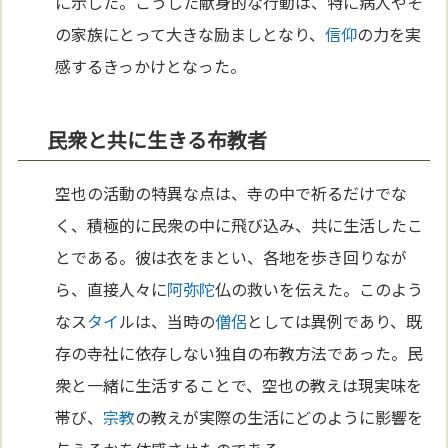
に示した。こうした献身的な行動は、特に病人やそ
の家族にとって大きな励ましとなり、
信仰
の力を実
感するきっかけとなった。
民衆と共に生きる布教者
空也の活動の特異な点は、寺の中で祈るだけでな
く、積極的に民衆の中に飛び込み、共に生活したこ
とである。彼は衣をまとい、各地を歩き回りなが
ら、直接人々に
阿弥陀
仏の救いを伝えた。このよう
なス
タイ
ルは、当時の
僧侶
としては異例であり、既
存の寺社に依存しない独自の布教方法であった。民
衆と一緒に生活することで、空也の教えは現実味を
帯び、
宗教
の教えが実際の生活にどのように影響を