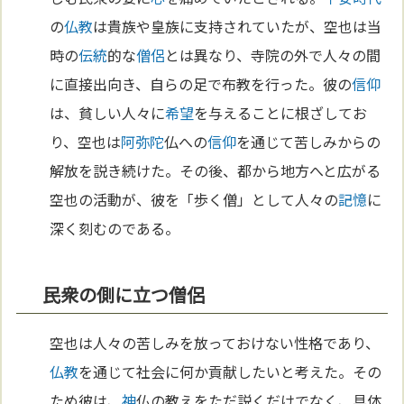
の
仏教
は貴族や皇族に支持されていたが、空也は当
時の
伝統
的な
僧侶
とは異なり、寺院の外で人々の間
に直接出向き、自らの足で布教を行った。彼の
信仰
は、貧しい人々に
希望
を与えることに根ざしてお
り、空也は
阿弥陀
仏への
信仰
を通じて苦しみからの
解放を説き続けた。その後、都から地方へと広がる
空也の活動が、彼を「歩く僧」として人々の
記憶
に
深く刻むのである。
民衆の側に立つ僧侶
空也は人々の苦しみを放っておけない性格であり、
仏教
を通じて社会に何か貢献したいと考えた。その
ため彼は、
神
仏の教えをただ説くだけでなく、具体