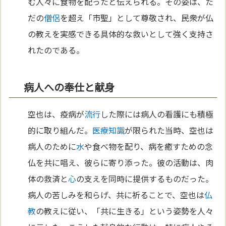
む人々に食物を配ったと伝えられる。その姿は、た
だの
僧侶
を超え「市聖」として尊敬され、民衆が仏
の教えを実感できる具体的な救いとして強く支持さ
れたのである。
病人への奉仕と献身
空也は、疫病が
流行
した際には病人の看護にも積極
的に取り組んだ。
医療
知識
が限られた当時、空也は
病人のために
水
や食べ物を配り、病を癒すための念
仏を共に唱え、彼らに寄り添った。彼の活動は、肉
体の救済と
心
の支えを同時に提供するものだった。
病人の苦しみを和らげ、共に祈ることで、空也は
仏
教
の教えに従い、「共に生きる」という姿勢を人々