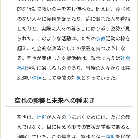
的な行動で救いの手を差し伸べた。例えば、食べ物
のない人々に食料を配ったり、病に倒れた人を看病
したりと、実際に人々の暮らしに寄り添う姿勢が見
られた。このような活動は、ただの
宗教
活動の枠を
超え、社会的な救済としての意義を持つようにな
る。空也が実践した支援活動は、現代で言えば
社会
福祉
活動に通じるものであり、当時の人々からは慈
悲深い
僧侶
として尊敬の対
象
となっていった。
空也の影響と未来への種まき
空也は、
信仰
が人々の
心
に届くためには、ただの教
えではなく、目に見える形での支援が重要であると
理解していた。この信念は、空也が浄土
信仰
を民衆