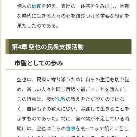
個人の
信仰
を超え、集団の一体感を生み出し、困難
な時代に生きる人々の
心
を結びつける重要な役割を
果たしたのである。
第4章 空也の民衆支援活動
市聖としての歩み
空也は、民衆に寄り添うために自らの生活も切り詰
め、貧しい人々と同じ目線で過ごすことを選んだ。
この行動は、彼が
仏教
の教えをただ説くのではな
く、自身もその教えに従い、実践して生きることを
示すものであった。特に、食べ物が不足している時
期には、空也は自らの
食事
を削ってまで飢えに苦し