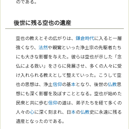
のである。
後世に残る空也の遺産
空也の教えとその広がりは、
鎌倉時代
に入ると一層
強くなり、
法然
や親鸞といった浄土宗の先駆者たち
にも大きな影響を与えた。彼らは空也が示した「念
仏による救い」をさらに発展させ、多くの人々に受
け入れられる教えとして整えていった。こうして空
也の思想は、浄土
信仰
の基
本
となり、後世の
仏教
思
想にも深く影響を及ぼすこととなる。空也が始めた
民衆と共に歩む
信仰
の道は、弟子たちを経て多くの
人々の
心
に深く刻まれ、日
本
の
仏教
史に永遠に残る
遺産となったのである。