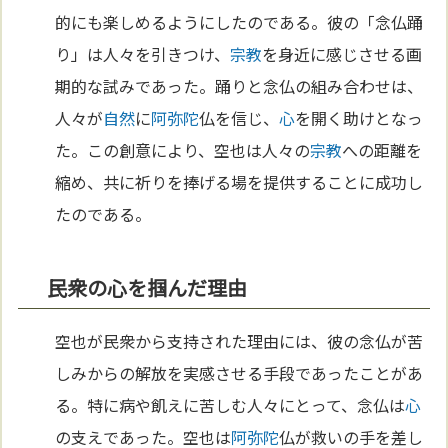
的にも楽しめるようにしたのである。彼の「念仏踊
り」は人々を引きつけ、
宗教
を身近に感じさせる画
期的な試みであった。踊りと念仏の組み合わせは、
人々が
自然
に
阿弥陀
仏を信じ、
心
を開く助けとなっ
た。この創意により、空也は人々の
宗教
への距離を
縮め、共に祈りを捧げる場を提供することに成功し
たのである。
民衆の心を掴んだ理由
空也が民衆から支持された理由には、彼の念仏が苦
しみからの解放を実感させる手段であったことがあ
る。特に病や飢えに苦しむ人々にとって、念仏は
心
の支えであった。空也は
阿弥陀
仏が救いの手を差し