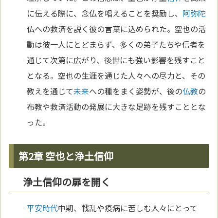
に伝える際に、念仏を唱えることを奨励し、
阿弥陀
仏への救済を説く彼の言葉に込められた。空也の活
動は彼一人にとどまらず、多くの弟子たちや信者を
通じて次第に広がり、後世にも強い影響を残すこと
となる。空也の生涯を通じた人々への尽力と、その
教えを通じて
未来
への種をまく姿勢が、後の
仏教
の
布教や救済活動の発展に大きな足跡を残すこととな
った。
第2章 空也と浄土信仰
浄土信仰の扉を開く
平安時代
中期、戦乱や疫病に苦しむ人々にとって