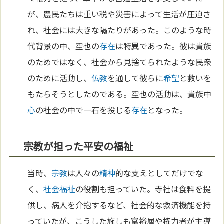
が、農民たちは重い税や災害によって生活が圧迫さ
れ、社会には大きな隔たりがあった。このような時
代背景の中、空也の
存在
は特異であった。彼は貴族
のためではなく、社会から見捨てられたような民衆
のために活動し、
仏教
を通して彼らに
希望
と救いを
もたらそうとしたのである。空也の活動は、貴族中
心
の社会の中で一石を投じる
存在
となった。
宗教が担った平安の福祉
当時、
宗教
は人々の
精神
的な支えとしてだけでな
く、
社会福祉
の役割も担っていた。寺社は食料を提
供し、病人を介抱するなど、社会的な救済機能を持
っていたが、こうした施しも富裕層や権力者が主導