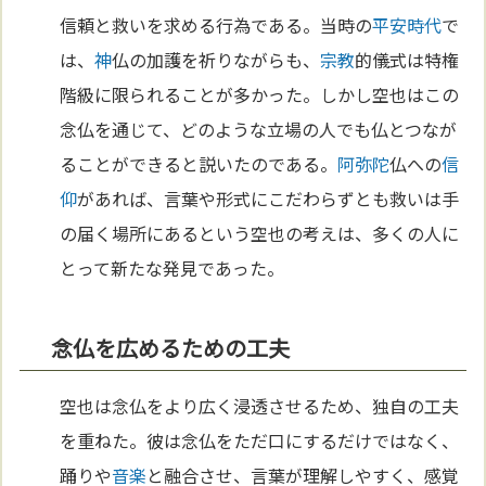
信頼と救いを求める行為である。当時の
平安時代
で
は、
神
仏の加護を祈りながらも、
宗教
的儀式は特権
階級に限られることが多かった。しかし空也はこの
念仏を通じて、どのような立場の人でも仏とつなが
ることができると説いたのである。
阿弥陀
仏への
信
仰
があれば、言葉や形式にこだわらずとも救いは手
の届く場所にあるという空也の考えは、多くの人に
とって新たな発見であった。
念仏を広めるための工夫
空也は念仏をより広く浸透させるため、独自の工夫
を重ねた。彼は念仏をただ口にするだけではなく、
踊りや
音楽
と融合させ、言葉が理解しやすく、感覚