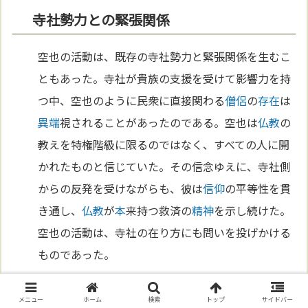
寺社勢力との緊張関係
空也の活動は、既存の寺社勢力と緊張関係を生むこ
ともあった。寺社が貴族の支援を受けて影響力を持
つ中、空也のように民衆に直接関わる
僧侶
の
存在
は
異端
視されることがあったのである。空也は
仏教
の
教えを特権階級に限るのではなく、すべての人に開
かれたものと信じていた。その信念ゆえに、寺社側
からの反発を受けながらも、彼は
信仰
の平等性を貫
き通し、
仏教
が
本
来持つ救済の
精神
を示し続けた。
空也の活動は、寺社の在り方にも問いを投げかける
ものであった。
新しい布教のスタイル
メニュー
ホーム
検索
トップ
サイドバー