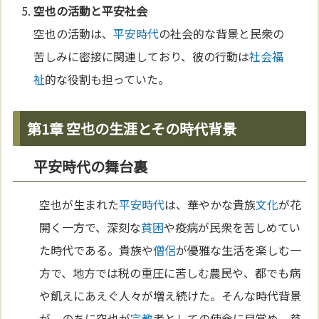
空也の活動と平安社会
空也の活動は、
平安時代
の社会的な背景と民衆の
苦しみに密接に関連しており、彼の行動は
社会福
祉
的な役割も担っていた。
第1章 空也の生涯とその時代背景
平安時代の舞台裏
空也が生まれた
平安時代
は、華やかな貴族
文化
が花
開く一方で、深刻な
貧困
や疫病が民衆を苦しめてい
た時代である。貴族や
僧侶
が優雅な生活を楽しむ一
方で、地方では税の重圧に苦しむ農民や、都でも病
や飢えにあえぐ人々が増え続けた。そんな時代背景
が、のちに空也が
宗教
者としての使命に目覚め、貧