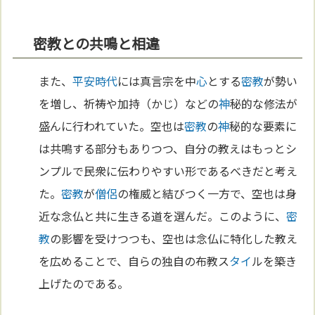
密教との共鳴と相違
また、
平安時代
には真言宗を中
心
とする
密教
が勢い
を増し、祈祷や加持（かじ）などの
神
秘的な修法が
盛んに行われていた。空也は
密教
の
神
秘的な要素に
は共鳴する部分もありつつ、自分の教えはもっとシ
ンプルで民衆に伝わりやすい形であるべきだと考え
た。
密教
が
僧侶
の権威と結びつく一方で、空也は身
近な念仏と共に生きる道を選んだ。このように、
密
教
の影響を受けつつも、空也は念仏に特化した教え
を広めることで、自らの独自の布教ス
タイ
ルを築き
上げたのである。