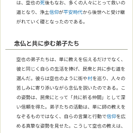
は、空也の
死
後もなお、多くの人々にとって救いの
道となり、浄土
信仰
が
平安時代
から後世へと受け継
がれていく礎となったのである。
念仏と共に歩む弟子たち
空也の弟子たちは、単に教えを伝えるだけでなく、
彼と同じく自らの生活を捧げ、民衆と共に歩む道を
選んだ。彼らは空也のように街や
村
を巡り、人々の
苦しみに寄り添いながら念仏を説いたのである。こ
の姿勢は、民衆にとって「共に祈る仲間」として深
い信頼を得た。弟子たちの活動は、単に師の教えを
なぞるものではなく、自らの言葉と行動で
信仰
を広
める真摯な姿勢を見せた。こうして空也の教えは、