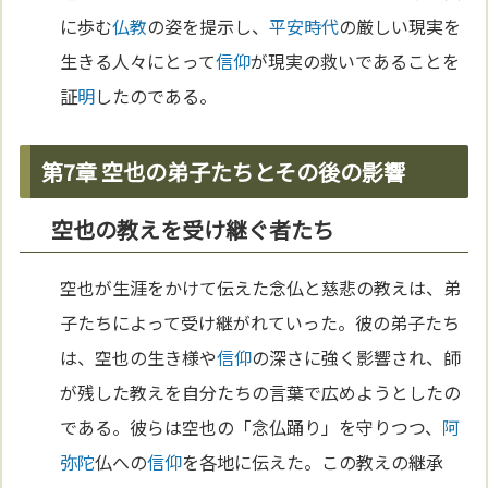
に歩む
仏教
の姿を提示し、
平安時代
の厳しい現実を
生きる人々にとって
信仰
が現実の救いであることを
証
明
したのである。
第7章 空也の弟子たちとその後の影響
空也の教えを受け継ぐ者たち
空也が生涯をかけて伝えた念仏と慈悲の教えは、弟
子たちによって受け継がれていった。彼の弟子たち
は、空也の生き様や
信仰
の深さに強く影響され、師
が残した教えを自分たちの言葉で広めようとしたの
である。彼らは空也の「念仏踊り」を守りつつ、
阿
弥陀
仏への
信仰
を各地に伝えた。この教えの継承