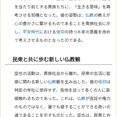
を当たり前とする貴族たちに、「生きる意味」を再
考させる契機となった。彼の姿勢は、
仏教
の教えが
心
の豊かさに繋がるものであることを貴族社会に示
し、
平安時代
における
信仰
の持つ
本
来の意義を改め
て考えさせるものとなったのである。
民衆と共に歩む新しい仏教観
空也の活動は、貴族社会から離れ、民衆の生活に密
接に関わる新しい
仏教
観を生み出した。彼の
信仰
は
特定の寺社に依存せず、各地を巡って多くの人に直
接触れるものであった。これは、
仏教
が宮廷や権力
のものではなく、誰でも接することができる救いの
道であることを示すものだった。空也は、民衆と共