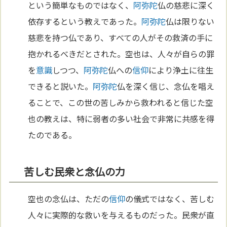
という簡単なものではなく、
阿弥陀
仏の慈悲に深く
依存するという教えであった。
阿弥陀
仏は限りない
慈悲を持つ仏であり、すべての人がその救済の手に
抱かれるべきだとされた。空也は、人々が自らの罪
を
意識
しつつ、
阿弥陀
仏への
信仰
により浄土に往生
できると説いた。
阿弥陀
仏を深く信じ、念仏を唱え
ることで、この世の苦しみから救われると信じた空
也の教えは、特に弱者の多い社会で非常に共感を得
たのである。
苦しむ民衆と念仏の力
空也の念仏は、ただの
信仰
の儀式ではなく、苦しむ
人々に実際的な救いを与えるものだった。民衆が直