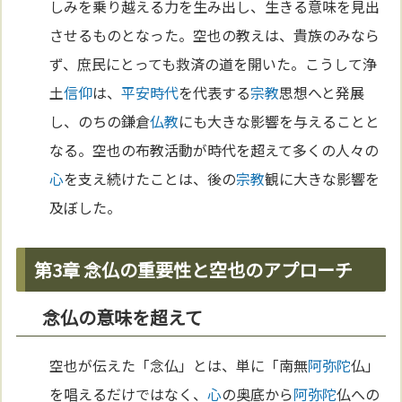
しみを乗り越える力を生み出し、生きる意味を見出
させるものとなった。空也の教えは、貴族のみなら
ず、庶民にとっても救済の道を開いた。こうして浄
土
信仰
は、
平安時代
を代表する
宗教
思想へと発展
し、のちの鎌倉
仏教
にも大きな影響を与えることと
なる。空也の布教活動が時代を超えて多くの人々の
心
を支え続けたことは、後の
宗教
観に大きな影響を
及ぼした。
第3章 念仏の重要性と空也のアプローチ
念仏の意味を超えて
空也が伝えた「念仏」とは、単に「南無
阿弥陀
仏」
を唱えるだけではなく、
心
の奥底から
阿弥陀
仏への