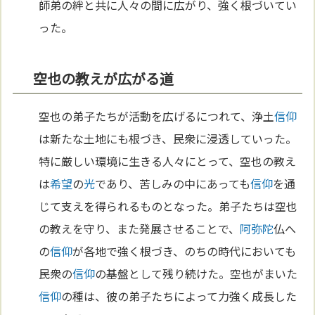
師弟の絆と共に人々の間に広がり、強く根づいてい
った。
空也の教えが広がる道
空也の弟子たちが活動を広げるにつれて、浄土
信仰
は新たな土地にも根づき、民衆に浸透していった。
特に厳しい環境に生きる人々にとって、空也の教え
は
希望
の
光
であり、苦しみの中にあっても
信仰
を通
じて支えを得られるものとなった。弟子たちは空也
の教えを守り、また発展させることで、
阿弥陀
仏へ
の
信仰
が各地で強く根づき、のちの時代においても
民衆の
信仰
の基盤として残り続けた。空也がまいた
信仰
の種は、彼の弟子たちによって力強く成長した