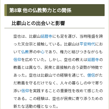
第8章 他の仏教勢力との関係
比叡山との出会いと影響
空也は、比叡山
延暦寺
にも足を運び、当時隆盛を誇
った天台宗と接触している。比叡山は
平安時代
にお
いて
仏教
界の中
心
であり、権力と結びつきながらも
信仰
を広めていた。しかし、空也の教えは
延暦寺
の
教義とは異なり、民衆と直接触れ合う姿勢が特徴で
あった。空也は比叡山での経験を通じて、
僧侶
がた
だ教義を守るだけでなく、人々の暮らしの中で寄り
添い
信仰
を実践することの重要性を改めて感じたの
である。この経験は、空也が民衆に寄り添うための
新たな活動の糧となった。