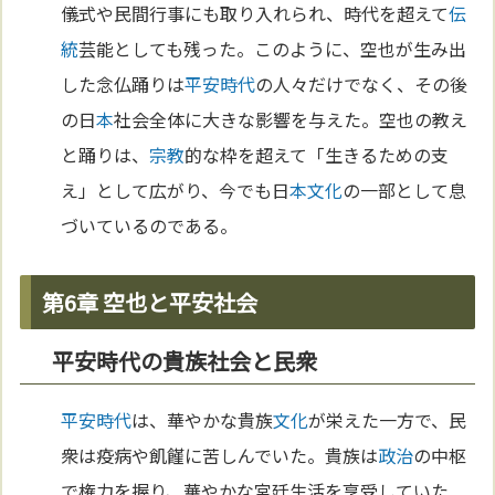
儀式や民間行事にも取り入れられ、時代を超えて
伝
統
芸能としても残った。このように、空也が生み出
した念仏踊りは
平安時代
の人々だけでなく、その後
の日
本
社会全体に大きな影響を与えた。空也の教え
と踊りは、
宗教
的な枠を超えて「生きるための支
え」として広がり、今でも日
本
文化
の一部として息
づいているのである。
第6章 空也と平安社会
平安時代の貴族社会と民衆
平安時代
は、華やかな貴族
文化
が栄えた一方で、民
衆は疫病や飢饉に苦しんでいた。貴族は
政治
の中枢
で権力を握り、華やかな宮廷生活を享受していた