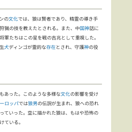
ンの
文化
では、狼は賢者であり、精霊の導き手
狩猟の技を教えたとされる。また、中
国
神
話に
将軍たちはこの星を戦の吉兆として重視した。
生
犬
ディンゴが霊的な
存在
とされ、守護
神
の役
もあった。このような多様な
文化
の影響を受け
ーロッパ
では
狼男
の伝説が生まれ、狼への恐れ
っていった。空に描かれた狼は、もはや恐怖の
けている。