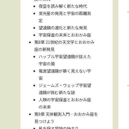
夜空を読み解く新たな時代
変光星の発見と宇宙の距離測
定
望遠鏡の進化と新たな発見
宇宙探査の未来とおおかみ座
第8章 21世紀の天文学とおおかみ
座の新発見
ハッブル宇宙望遠鏡が捉えた
宇宙の狼
電波望遠鏡が暴く見えない宇
宙
ジェームズ・ウェッブ宇宙望
遠鏡が挑む新たな謎
人類の宇宙探査とおおかみ座
の未来
第9章 天体観測入門—おおかみ座を
見つけよう
星を探す冒険の始まり