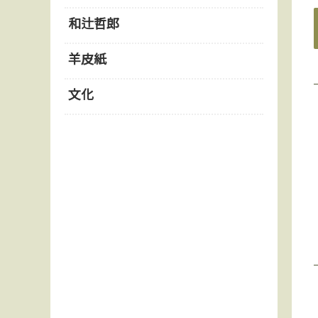
和辻哲郎
羊皮紙
文化