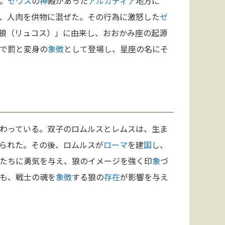
。
ゼウス
の
神
殿があった
アルカディア
地方に
、人肉を供物に混ぜた。その行為に激怒した
ゼ
狼（リュコス）」に由来し、おおかみ座の起源
で罰と変身の
象徴
として登場し、星座の名にそ
わっている。双子のロムルスとレムスは、生ま
られた。その後、ロムルスが
ローマ
を建
国
し、
たちに勇気を与え、狼のイメージを強く印
象
づ
も、戦士の魂を
象徴
する狼の
存在
が影響を与え