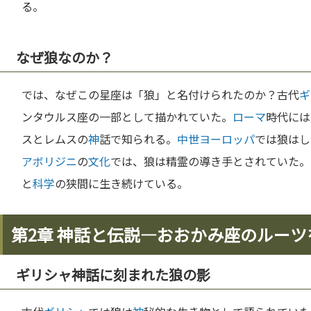
る。
なぜ狼なのか？
では、なぜこの星座は「狼」と名付けられたのか？古代
ギ
ンタウルス座の一部として描かれていた。
ローマ
時代には
スとレムスの
神
話で知られる。
中世
ヨーロッパ
では狼はし
アボリジニ
の
文化
では、狼は精霊の導き手とされていた。
と
科学
の狭間に生き続けている。
第2章 神話と伝説—おおかみ座のルーツ
ギリシャ神話に刻まれた狼の影