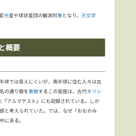
変
光
星や球状星団の観測対
象
となり、
天文学
と概要
半球では見えにくいが、南半球に住む人々は古
名の通り狼を
象徴
するこの星座は、古代
ギリシ
た『アルマゲスト』にも記録されている。しか
部と考えられていた。では、なぜ「おおかみ
中にある。