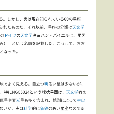
る。しかし、実は現在知られている88の星座
められたものだ。それ以前、星座の分類は
天文学
の
ドイツ
の
天文学
者ヨハン・バイエルは、星図
み）」という名前を記載した。こうして、おお
となった。
球でよく見える。目立つ
明
るい星は少ないが、
。特にNGC5824という球状星団は、
天文学
者の
巨星や変
光
星も多く含まれ、観測によって
宇宙
ないが、実は
科学
的に
価値
の高い星座なのであ