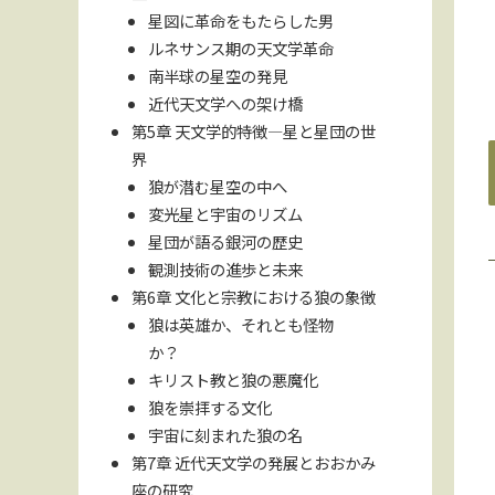
星図に革命をもたらした男
ルネサンス期の天文学革命
南半球の星空の発見
近代天文学への架け橋
第5章 天文学的特徴—星と星団の世
界
狼が潜む星空の中へ
変光星と宇宙のリズム
星団が語る銀河の歴史
観測技術の進歩と未来
第6章 文化と宗教における狼の象徴
狼は英雄か、それとも怪物
か？
キリスト教と狼の悪魔化
狼を崇拝する文化
宇宙に刻まれた狼の名
第7章 近代天文学の発展とおおかみ
座の研究