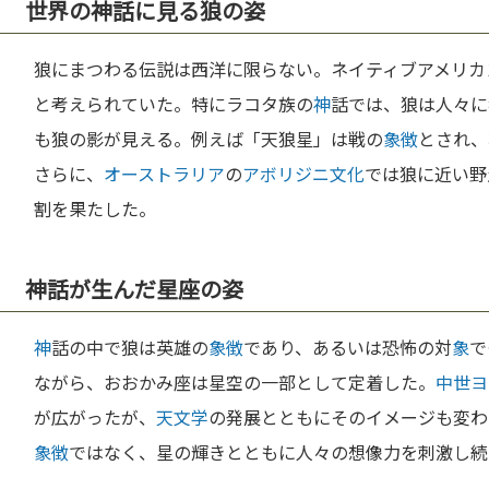
世界の神話に見る狼の姿
狼にまつわる伝説は西洋に限らない。ネイティブアメリカ
と考えられていた。特にラコタ族の
神
話では、狼は人々に
も狼の影が見える。例えば「天狼星」は戦の
象徴
とされ、
さらに、
オーストラリア
の
アボリジニ
文化
では狼に近い野
割を果たした。
神話が生んだ星座の姿
神
話の中で狼は英雄の
象徴
であり、あるいは恐怖の対
象
で
ながら、おおかみ座は星空の一部として定着した。
中世
ヨ
が広がったが、
天文学
の発展とともにそのイメージも変わ
象徴
ではなく、星の輝きとともに人々の想像力を刺激し続