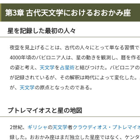
第3章 古代天文学におけるおおかみ座
星を記録した最初の人々
夜空を見上げることは、古代の人々にとって単なる習慣で
4000年頃のバビロニア人は、星の動きを観測し、暦を作
の姿と考え、
天文学
を
占星術
と結びつけた。バビロニアの
が記録されているが、その解釈は時代によって変化した。
が、
天文学
の原点となったのである。
プトレマイオスと星の地図
2世紀、
ギリシャ
の
天文学
者
クラウディオス・プトレマイ
録した。おおかみ座はまだ独立した星座ではなく、ケンタ