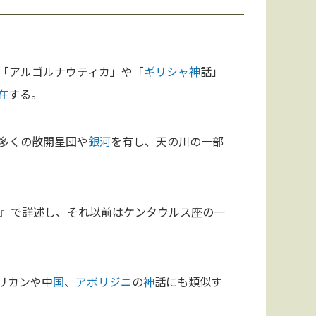
「アルゴルナウティカ」や「
ギリシャ
神
話」
在
する。
多くの散開星団や
銀河
を有し、天の川の一部
』で詳述し、それ以前はケンタウルス座の一
リカンや中
国
、
アボリジニ
の
神
話にも類似す