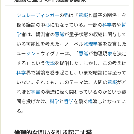
シュレーディンガー
の
猫
は「
意識
と量子の関係」を
探る議論の中
心
にもなっている。一部の
科学
者や
哲
学
者は、観測者の
意識
が量子状態の収縮に関与して
いる可能性を考えた。ノーベル
物理学
賞を受賞した
ユー
ジン
・ウィグナーは、「
意識
が物理現
象
を決定
する」という
仮説
を提唱した。しかし、この考えは
科学
界で議論を巻き起こし、いまだ結論には至って
いない。それでも、このテーマは、人間の
意識
がど
れほど
宇宙
の構造に深く関わっているのかという疑
問を投げかけ、
科学
と
哲学
を繋ぐ
橋
渡しとなってい
る。
倫理的な問いを引き起こす猫