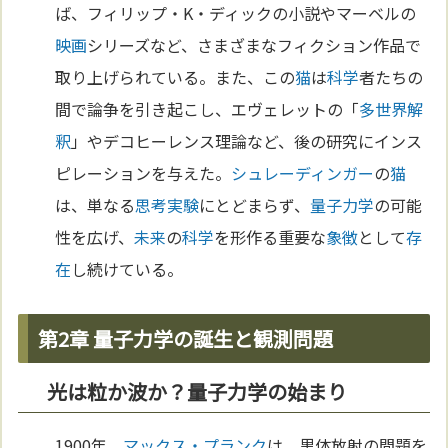
ば、フィリップ・K・ディックの小説やマーベルの
映画
シリーズなど、さまざまなフィクション作品で
取り上げられている。また、この
猫
は
科学
者たちの
間で論争を引き起こし、エヴェレットの「
多世界解
釈
」やデコヒーレンス理論など、後の研究にインス
ピレーションを与えた。
シュレーディンガー
の
猫
は、単なる
思考実験
にとどまらず、
量子力学
の可能
性を広げ、
未来
の
科学
を形作る重要な
象徴
として
存
在
し続けている。
第2章 量子力学の誕生と観測問題
光は粒か波か？量子力学の始まり
1900年、
マックス・プランク
は、黒体放射の問題を