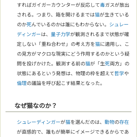
すればガイガーカウンターが反応して
毒
ガスが放出
される。つまり、箱を開けるまでは
猫
が生きている
のか
死
んでいるのかは誰にもわからない。
シュレー
ディンガー
は、
量子力学
が観測されるまで状態が確
定しない「重ね合わせ」の考え方を
猫
に適用し、こ
の見方がマクロな現実にどう作用するのかという疑
問を投げかけた。観測する前の
猫
が「生
死
両方」の
状態にあるという発想は、物理の枠を超えて
哲学
や
倫理
の議論を呼び起こす結果となった。
なぜ猫なのか？
シュレーディンガー
が
猫
を選んだのは、
動物
の
存在
が直感的で、誰もが簡単にイメージできるからであ