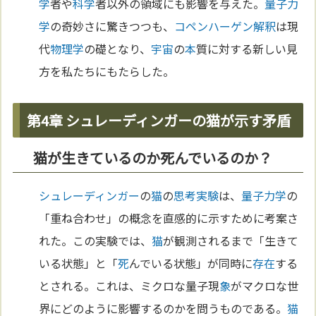
学
者や
科学
者以外の領域にも影響を与えた。
量子力
学
の奇妙さに驚きつつも、
コペンハーゲン解釈
は現
代
物理学
の礎となり、
宇宙
の
本
質に対する新しい見
方を私たちにもたらした。
第4章 シュレーディンガーの猫が示す矛盾
猫が生きているのか死んでいるのか？
シュレーディンガー
の
猫
の
思考実験
は、
量子力学
の
「重ね合わせ」の概念を直感的に示すために考案さ
れた。この実験では、
猫
が観測されるまで「生きて
いる状態」と「
死
んでいる状態」が同時に
存在
する
とされる。これは、ミクロな量子現
象
がマクロな世
界にどのように影響するのかを問うものである。
猫