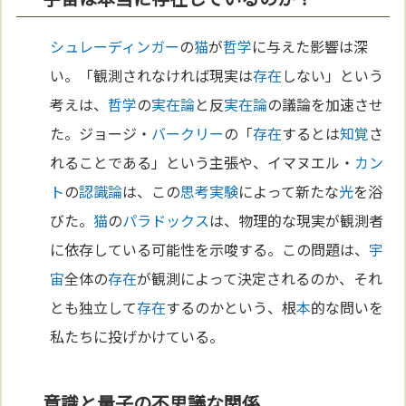
シュレーディンガー
の
猫
が
哲学
に与えた影響は深
い。「観測されなければ現実は
存在
しない」という
考えは、
哲学
の
実在論
と反
実在論
の議論を加速させ
た。ジョージ・
バークリー
の「
存在
するとは
知覚
さ
れることである」という主張や、イマヌエル・
カン
ト
の
認識論
は、この
思考実験
によって新たな
光
を浴
びた。
猫
の
パラドックス
は、物理的な現実が観測者
に依存している可能性を示唆する。この問題は、
宇
宙
全体の
存在
が観測によって決定されるのか、それ
とも独立して
存在
するのかという、根
本
的な問いを
私たちに投げかけている。
意識と量子の不思議な関係