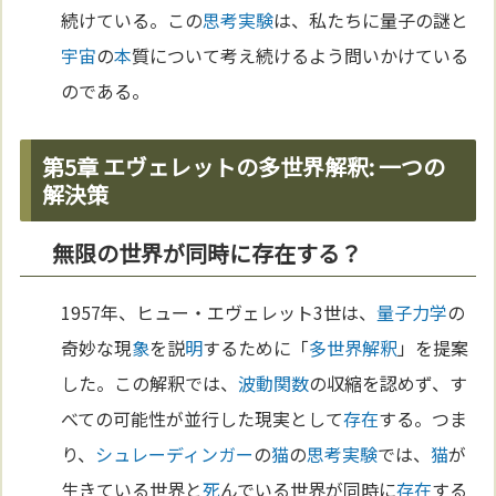
続けている。この
思考実験
は、私たちに量子の謎と
宇宙
の
本
質について考え続けるよう問いかけている
のである。
第5章 エヴェレットの多世界解釈: 一つの
解決策
無限の世界が同時に存在する？
1957年、ヒュー・エヴェレット3世は、
量子力学
の
奇妙な現
象
を説
明
するために「
多世界解釈
」を提案
した。この解釈では、
波動
関数
の収縮を認めず、す
べての可能性が並行した現実として
存在
する。つま
り、
シュレーディンガー
の
猫
の
思考実験
では、
猫
が
生きている世界と
死
んでいる世界が同時に
存在
する