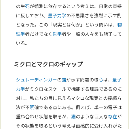
の生
死
が観測に依存するという考えは、日常の直感
に反しており、
量子力学
の不思議さを強烈に示す例
となった。この「現実とは何か」という問いは、
物
理学
者だけでなく
哲学
者や一般の人々をも魅了して
いる。
ミクロとマクロのギャップ
シュレーディンガー
の
猫
が示す問題の核
心
は、
量子
力学
がミクロなスケールで機能する理論であるのに
対し、私たちの目に見えるマクロな現実との接続方
法が不
明
確である点にある。例えば、単一の電子は
重ね合わせ状態を取るが、
猫
のような巨大な
存在
が
その状態を取るという考えは直感的に受け入れがた