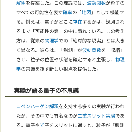
解釈
を提案した。この理論では、
波動
関数
が粒子の
すべての可能性を表す
確率
の「
地図
」として機能す
る。例えば、電子がどこに
存在
するかは、観測され
るまで「可能性の雲」の中に隠れている。この考え
方は、従来の
物理学
での「絶対的な現実」とは大き
く異なる。彼らは、「観測」が
波動
関数
を「収縮」
させ、粒子の位置や状態を確定すると主張し、
物理
学
の常識を覆す新しい視点を提供した。
実験が語る量子の不思議
コペンハーゲン解釈
を支持する多くの実験が行われ
たが、その中でも有名なのが
二重スリット実験
であ
る。電子や
光
子をスリットに通すと、粒子が「観測