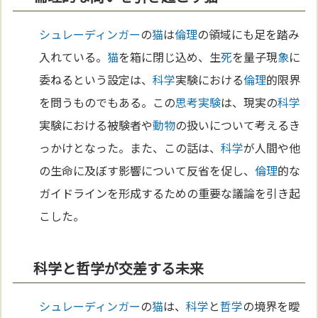
シュレーディンガー
の
猫
は
倫理
の領域にも足を踏み
入れている。
猫
を箱に閉じ込め、生
死
を量子現
象
に
委ねるという設定は、
科学
実験における
倫理
的限界
を問うものでもある。この
思考実験
は、現実の
科学
実験における被験者や
動物
の扱いについて考えるき
っかけとなった。また、この話は、
科学
が人間や他
の生命に及ぼす影響について反省を促し、
倫理
的な
ガイドラインを形成するための重要な議論を引き起
こした。
科学と哲学が交差する未来
シュレーディンガー
の
猫
は、
科学
と
哲学
の境界を曖