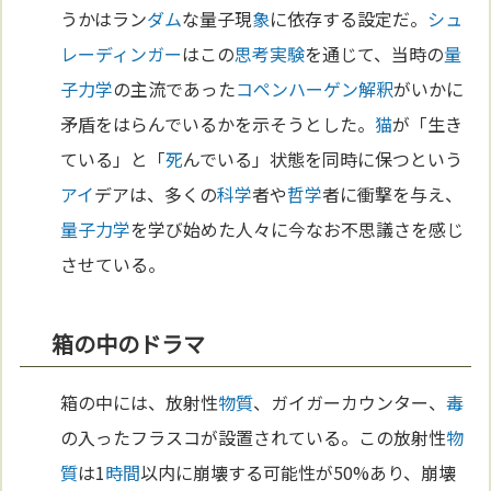
うかはラン
ダム
な量子現
象
に依存する設定だ。
シュ
レーディンガー
はこの
思考実験
を通じて、当時の
量
子力学
の主流であった
コペンハーゲン解釈
がいかに
矛盾をはらんでいるかを示そうとした。
猫
が「生き
ている」と「
死
んでいる」状態を同時に保つという
アイ
デアは、多くの
科学
者や
哲学
者に衝撃を与え、
量子力学
を学び始めた人々に今なお不思議さを感じ
させている。
箱の中のドラマ
箱の中には、放射性
物質
、ガイガーカウンター、
毒
の入ったフラスコが設置されている。この放射性
物
質
は1
時間
以内に崩壊する可能性が50%あり、崩壊