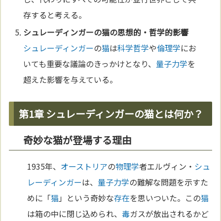
存すると考える。
シュレーディンガー
の
猫
の思想的・
哲学
的影響
シュレーディンガー
の
猫
は
科学
哲学
や
倫理学
にお
いても重要な議論のきっかけとなり、
量子力学
を
超えた影響を与えている。
第1章 シュレーディンガーの猫とは何か？
奇妙な猫が登場する理由
1935年、
オーストリア
の
物理学
者エルヴィン・
シュ
レーディンガー
は、
量子力学
の難解な問題を示すた
めに「
猫
」という奇妙な
存在
を思いついた。この
猫
は箱の中に閉じ込められ、
毒
ガスが放出されるかど