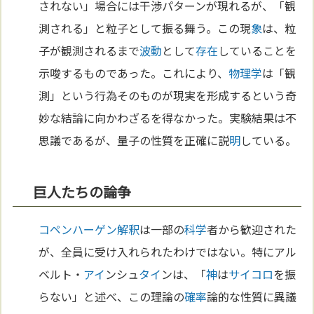
されない」場合には干渉パターンが現れるが、「観
測される」と粒子として振る舞う。この現
象
は、粒
子が観測されるまで
波動
として
存在
していることを
示唆するものであった。これにより、
物理学
は「観
測」という行為そのものが現実を形成するという奇
妙な結論に向かわざるを得なかった。実験結果は不
思議であるが、量子の性質を正確に説
明
している。
巨人たちの論争
コペンハーゲン解釈
は一部の
科学
者から歓迎された
が、全員に受け入れられたわけではない。特にアル
ベルト・
アイ
ンシュ
タイ
ンは、「
神
は
サイコロ
を振
らない」と述べ、この理論の
確率
論的な性質に異議