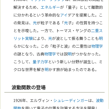
解決するため、
エネルギー
が「量子」として離散的
に分かれるという革命的な
アイ
デアを提案した。こ
の発見は、
光
が粒子である「
光
子」の性質を持つこ
とを示唆した。一方で、トーマス・ヤングの
二重ス
リット実験
により、
光
が波として振る舞うことも
明
らかになった。この「粒子と波」の二重性は
物理学
の謎となり、古典
物理学
では説
明
がつかなかった。
こうして、
量子力学
という新しい分野が誕生し、ミ
クロな世界を解き
明
かす旅が始まったのである。
波動関数の登場
1926年、エルヴィン・
シュレーディンガー
は、
波動
関数
を用いて電子の位置を計算する方法を開発し