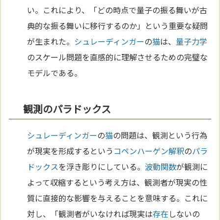
い。これにより、「どの時点で量子の振る舞いが古
典的な振る舞いに移行するのか」という重要な疑問
が生まれた。
シュレーディンガー
の
猫
は、
量子力学
のスケール問題を直感的に理解させるための完璧な
モデルである。
観測のパラドックス
シュレーディンガー
の
猫
の問題は、観測という行為
が現実を形成するという
コペンハーゲン解釈
の
パラ
ドックス
を浮き彫りにしている。
波動
関数
が観測に
よって収縮するという考え方は、観測者が現実の性
質に直接的な影響を与えることを意味する。これに
対し、「観測者がいなければ現実は
存在
しないの