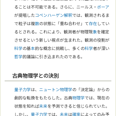
ることは不可能である。さらに、ニールス・
ボーア
が提唱した
コペンハーゲン解釈
では、観測されるま
で粒子は複
数
の状態に「重ね合わせ」て
存在
してい
るとされる。これにより、観測者が物理現
象
を確定
させるという新しい視点が生まれた。観測の役割が
科学
の基
本
的な概念に挑戦し、多くの
科学
者が深い
哲学
的議論に引き込まれたのである。
古典物理学との決別
量子力学
は、
ニュートン
物理学
の「決定論」からの
劇的な転換をもたらした。古典
物理学
では、現在の
状態を知れば
未来
を予測できると信じられていた。
しかし、
量子力学
では、
未来
は
確率
によってのみ予