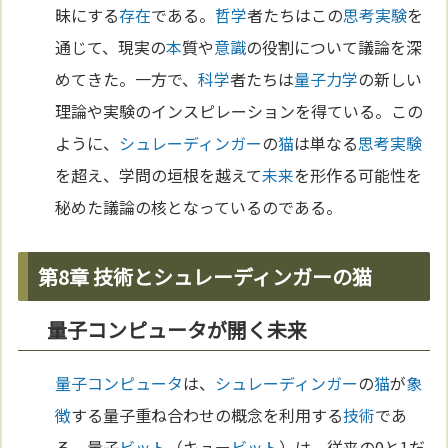
昧にする
存在
である。
哲学
者たちはこの
思考実験
を
通じて、現実の
本
質や
意識
の役割について議論を深
めてきた。一方で、
科学
者たちは
量子力学
の新しい
理論や実験のインスピレーションを得ている。この
ように、
シュレーディンガー
の
猫
は単なる
思考実験
を超え、学問の垣根を越えて
未来
を形作る可能性を
秘めた議論の核となっているのである。
第8章 技術とシュレーディンガーの猫
量子コンピュータが開く未来
量子コンピュータ
は、
シュレーディンガー
の
猫
が
象
徴
する量子重ね合わせの概念を利用する
技術
であ
る。量子
ビット
（キュー
ビット
）は、従来の0と1だ