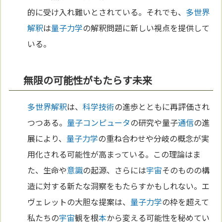
的に受け入れ難いとされている。それでも、
多世界
解釈
は
量子力学
の解釈問題に新しい視点を提供して
いる。
無限の可能性がもたらす未来
多世界解釈
は、
科学
技術
の進歩とともに再評価され
つつある。
量子コンピュータ
の研究や量子
通信
の進
展により、
量子力学
の重ね合わせや分岐の概念が実
用化される可能性が高まっている。この理論はま
た、生命や
意識
の起源、さらには
宇宙
そのものの構
造に対する新たな洞察をもたらすかもしれない。エ
ヴェレットの大胆な提案は、
量子力学
の枠を超えて
私たちの
宇宙
観を根
本
から変える可能性を秘めてい