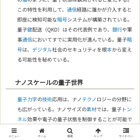
この特性を利用して、
通信
経路に誰かが介入すると
即座に検知可能な
暗号
システムが構築されている。
量子
鍵
配送（QKD）はその代表例であり、
銀行
や軍
事
通信
においてすでに実用化が進んでいる。量子
暗
号
は、
デジタル
社会のセキュリティを根
本
から変え
る可能性を秘めている。
ナノスケールの量子世界
量子力学
の
技術
応用は、ナノ
テクノ
ロジーの分野に
も広がっている。ナノサイズの
素材
では、量子
トン
ネル
効果や電子の量子状態を制御することが可能で
あり、
シュレーディンガー
の
猫
が示唆する現
象
が利
メニュー
ホーム
検索
トップ
サイドバー
用されている。例えば、高効率の
太陽
電池
や次世代