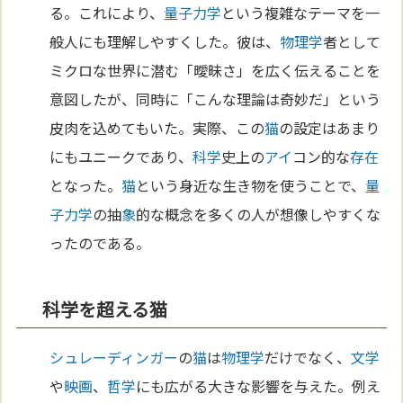
る。これにより、
量子力学
という複雑なテーマを一
般人にも理解しやすくした。彼は、
物理学
者として
ミクロな世界に潜む「曖昧さ」を広く伝えることを
意図したが、同時に「こんな理論は奇妙だ」という
皮肉を込めてもいた。実際、この
猫
の設定はあまり
にもユニークであり、
科学
史上の
アイ
コン的な
存在
となった。
猫
という身近な生き物を使うことで、
量
子力学
の抽
象
的な概念を多くの人が想像しやすくな
ったのである。
科学を超える猫
シュレーディンガー
の
猫
は
物理学
だけでなく、
文学
や
映画
、
哲学
にも広がる大きな影響を与えた。例え