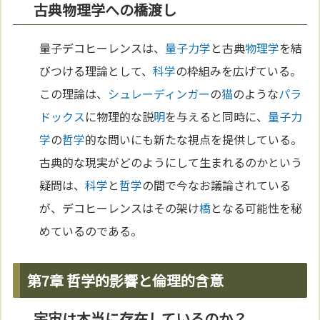
古典物理学への橋渡し
量子デコヒーレンスは、
量子力学
と古典
物理学
を結
びつける理論として、
科学
の枠組みを広げている。
この理論は、
シュレーディンガー
の
猫
のような
パラ
ドックス
に物理的な説
明
を与えると同時に、
量子力
学
の
哲学
的な問いにも新たな視点を提供している。
古典的な現実がどのようにして生まれるのかという
疑問は、
科学
と
哲学
の間で今なお議論されている
が、デコヒーレンスはその架け
橋
となる可能性を秘
めているのである。
第7章 哲学的影響と倫理的含意
宇宙は本当に存在しているのか？