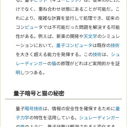
けでなく、重ね合わせ状態にあることが可能だ。こ
れにより、複雑な計算を並行して処理でき、従来の
コン
ピュー
タでは不可能だった問題を解決する可能
性がある。例えば、新薬の開発や
天文学
のシミュレ
ーションにおいて、
量子コンピュータ
は既存の
技術
を大きく超える能力を発揮する。この
技術
は、
シュ
レーディンガー
の
猫
の原理がどれほど実用的かを証
明
しつつある。
量子暗号と猫の秘密
量子
暗号
技術
は、情報の安全性を確保するために
量
子力学
の特性を活用している。
シュレーディンガー
の
猫
のように、量子状態は観測されると変化する。