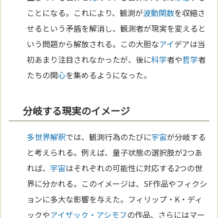
ことになる。これにより、観測が
波動
関数
を収縮さ
せるという矛盾を解消し、観測者が現実を変えると
いう問題から解放される。この大胆な
アイ
デアは当
初あまり注目されなかったが、後に
科学
者や
哲学
者
たちの関
心
を集めるようになった。
分岐する現実のイメージ
多世界解釈
では、観測行為のたびに
宇宙
が分岐する
と考えられる。例えば、量子状態の選択肢が2つあ
れば、
宇宙
はそれぞれの可能性に対応する2つの世
界に分かれる。このイメージは、SF作品やフィクシ
ョンに多大な影響を与えた。フィリップ・K・ディ
ックや
アイザック・アシモフ
の作品、さらにはマー