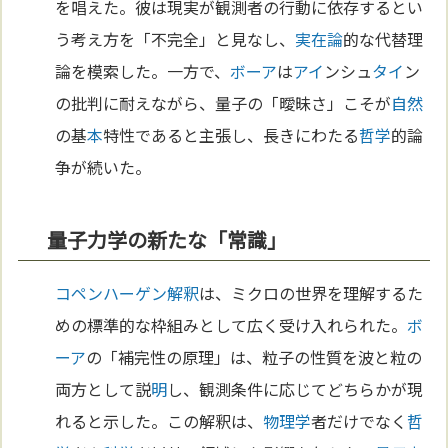
を唱えた。彼は現実が観測者の行動に依存するとい
う考え方を「不完全」と見なし、
実在論
的な代替理
論を模索した。一方で、
ボーア
は
アイ
ンシュ
タイ
ン
の批判に耐えながら、量子の「曖昧さ」こそが
自然
の基
本
特性であると主張し、長きにわたる
哲学
的論
争が続いた。
量子力学の新たな「常識」
コペンハーゲン解釈
は、ミクロの世界を理解するた
めの標準的な枠組みとして広く受け入れられた。
ボ
ーア
の「補完性の原理」は、粒子の性質を波と粒の
両方として説
明
し、観測条件に応じてどちらかが現
れると示した。この解釈は、
物理学
者だけでなく
哲