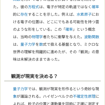
た。彼の
方程式
は、電子が特定の軌道ではなく
確率
的に
存在
することを示した。例えば、
水素
原子
にお
ける電子の位置は、どこにでもある可能性を持つ雲
のような形をしている。この「
確率
」という概念
は、当時の
物理学
者たちに衝撃を与えた。
波動
関数
は、
量子力学
を
数
式で扱える基盤となり、ミクロな
世界の理解を飛躍的に進めたが、その「観測」の意
味は未解決のままであった。
観測が現実を決める？
量子力学
では、観測が現実を形作るという奇妙な現
象
が議論される。ハイゼンベルクの
不確定性原理
に
よれば、粒子の位置と運動量を同時に正確に測定す