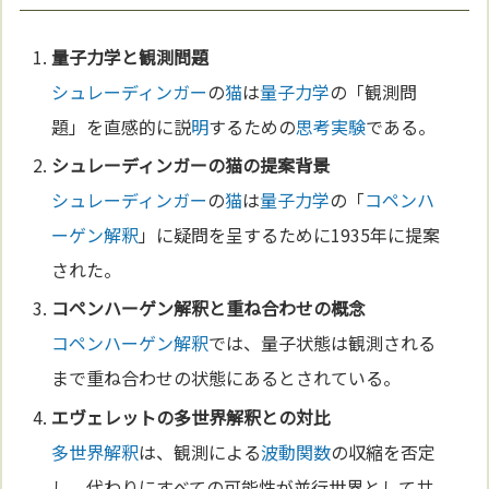
量子力学
と観測問題
シュレーディンガー
の
猫
は
量子力学
の「観測問
題」を直感的に説
明
するための
思考実験
である。
シュレーディンガー
の
猫
の提案背景
シュレーディンガー
の
猫
は
量子力学
の「
コペンハ
ーゲン解釈
」に疑問を呈するために1935年に提案
された。
コペンハーゲン解釈
と重ね合わせの概念
コペンハーゲン解釈
では、量子状態は観測される
まで重ね合わせの状態にあるとされている。
エヴェレットの
多世界解釈
との対比
多世界解釈
は、観測による
波動
関数
の収縮を否定
し、代わりにすべての可能性が並行世界として共