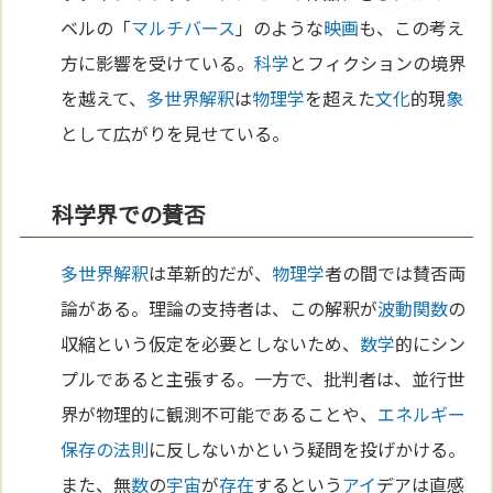
ベルの「
マルチバース
」のような
映画
も、この考え
方に影響を受けている。
科学
とフィクションの境界
を越えて、
多世界解釈
は
物理学
を超えた
文化
的現
象
として広がりを見せている。
科学界での賛否
多世界解釈
は革新的だが、
物理学
者の間では賛否両
論がある。理論の支持者は、この解釈が
波動
関数
の
収縮という仮定を必要としないため、
数学
的にシン
プルであると主張する。一方で、批判者は、並行世
界が物理的に観測不可能であることや、
エネルギー
保存の法則
に反しないかという疑問を投げかける。
また、無
数
の
宇宙
が
存在
するという
アイ
デアは直感