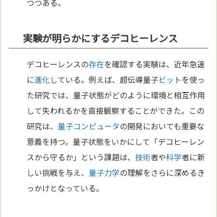
つつある。
実験が明らかにするデコヒーレンス
デコヒーレンスの
存在
を確認する実験は、近年急速
に
進化
している。例えば、超伝導量子
ビット
を使っ
た研究では、量子状態がどのように環境と相互作用
して失われるかを直接観察することができた。この
研究は、
量子コンピュータ
の開発においても重要な
意義を持つ。量子状態をいかにして「デコヒーレン
スから守るか」という課題は、
技術
者や
科学
者に新
しい挑戦を与え、
量子力学
の理解をさらに深めるき
っかけとなっている。