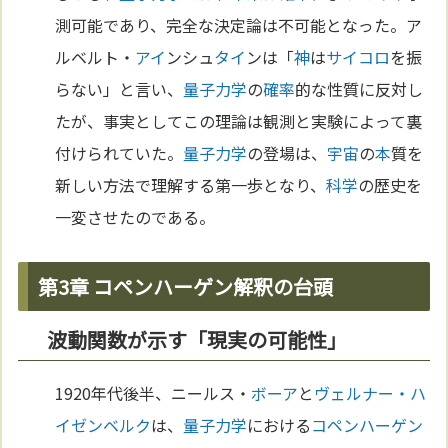
測可能であり、完全な決定論は不可能となった。ア
ルベルト・
アイ
ンシュ
タイ
ンは「
神
は
サイコロ
を振
らない」と言い、
量子力学
の
確率
的な性質に反対し
たが、事実としてこの理論は観測と実験によって裏
付けられていた。
量子力学
の登場は、
宇宙
の
本
質を
新しい方法で理解する第一歩となり、
科学
の歴史を
一変させたのである。
第3章 コペンハーゲン解釈の台頭
波動関数が示す「現実の可能性」
1920年代後半、ニールス・
ボーア
と
ヴェルナー・ハ
イゼンベルク
は、
量子力学
における
コペンハーゲン