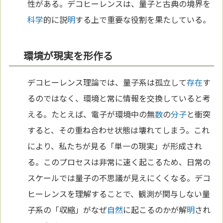
性がある。デコヒーレンスは、量子と古典の境界を
科学
的に説
明
する上で重要な役割を果たしている。
環境が現実を形作る
デコヒーレンス理論では、量子系は孤立して
存在
す
るのではなく、環境と常に情報を交換していると考
える。たとえば、電子が環境中の無
数
の
分子
と衝突
すると、その重ね合わせ状態は壊れてしまう。これ
により、私たちが見る「単一の現実」が形成され
る。このプロセスは非常に速く起こるため、日常の
スケールでは量子の不思議が見えにくくなる。デコ
ヒーレンスを理解することで、観測が関与しない量
子系の「収縮」がなぜ
自然
に起こるのかが解
明
され