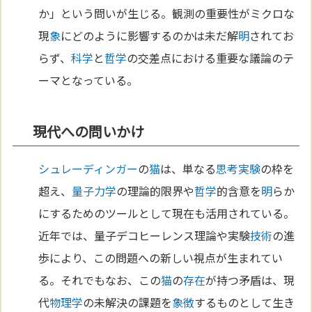
か」という問いが生じる。観測の重要性がミクロな
現
象
にどのように影響するのかは未だ解
明
されてお
らず、
科学
と
哲学
の交差点における重要な議論のテ
ーマとなっている。
現代への問いかけ
シュレーディンガー
の
猫
は、単なる
思考実験
の枠を
超え、
量子力学
の理論的限界や
哲学
的含意を
明
らか
にするためのツールとして現在も活用されている。
近年では、量子デコヒーレンス理論や実験
技術
の進
歩により、この問題への新しい視点が生まれてい
る。それでもなお、この
猫
の
存在
が持つ矛盾は、現
代
物理学
の未解決の課題を
象徴
するものとして生き