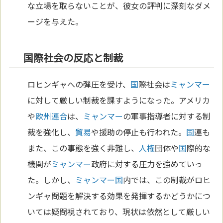
な立場を取らないことが、彼女の評判に深刻なダメ
ージを与えた。
国際社会の反応と制裁
ロヒンギャへの弾圧を受け、
国
際社会は
ミャンマー
に対して厳しい制裁を課すようになった。アメリカ
や
欧州連合
は、
ミャンマー
の軍事指導者に対する制
裁を強化し、
貿易
や援助の停止も行われた。
国
連も
また、この事態を強く非難し、
人権
団体や
国
際的な
機関が
ミャンマー
政府に対する圧力を強めていっ
た。しかし、
ミャンマー
国
内では、この制裁がロヒ
ンギャ問題を解決する効果を発揮するかどうかにつ
いては疑問視されており、現状は依然として厳しい