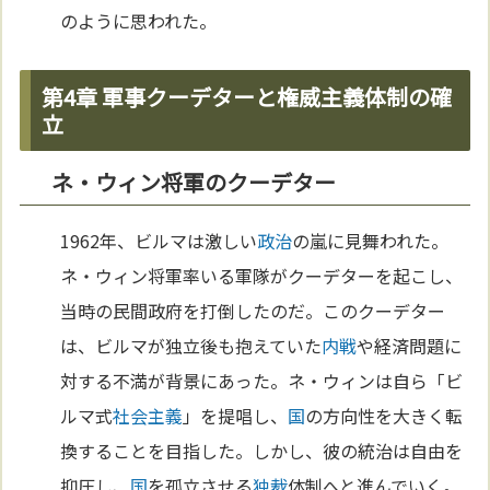
のように思われた。
第4章 軍事クーデターと権威主義体制の確
立
ネ・ウィン将軍のクーデター
1962年、ビルマは激しい
政治
の嵐に見舞われた。
ネ・ウィン将軍率いる軍隊がクーデターを起こし、
当時の民間政府を打倒したのだ。このクーデター
は、ビルマが独立後も抱えていた
内戦
や経済問題に
対する不満が背景にあった。ネ・ウィンは自ら「ビ
ルマ式
社会主義
」を提唱し、
国
の方向性を大きく転
換することを目指した。しかし、彼の統治は自由を
抑圧し、
国
を孤立させる
独裁
体制へと進んでいく。