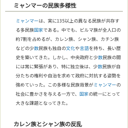
ミャンマーの民族多様性
ミャンマー
は、実に135以上の異なる民族が共存す
る多民族
国家
である。中でも、ビルマ族が全人口の
約7割を占めるが、カレン族、シャン族、カチン族
などの少
数
民族も独自の
文化
や
言語
を持ち、長い歴
史を築いてきた。しかし、中央政府と少
数
民族の間
には常に緊張があり、特に独立後は、少
数
民族が自
分たちの権利や自治を求めて政府に対抗する姿勢を
強めていった。この多様な民族背景が
ミャンマー
の
社会に豊かさを与える一方で、
国家
の統一にとって
大きな課題となってきた。
カレン族とシャン族の反乱