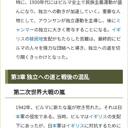
特に、1930年代にはビルマ全土で民族主義運動が盛
んになり、独立への動きが加速していく。重要な人
物として、アウンサンが独立運動を主導し、後に
ミ
ャンマー
の独立に大きく寄与することになる。
イギ
リス
の
植民地
支配がもたらした苦難は、最終的にビ
ルマの人々を強力な団結へと導き、独立への道を切
り開くきっかけとなった。
第3章 独立への道と戦後の混乱
第二次世界大戦の嵐
1942年、ビルマに新たな嵐が吹き荒れた。それは日
本
軍の侵攻である。当時、ビルマは
イギリス
の支配
下にあったが、日
本
軍は
イギリス
に対抗するために