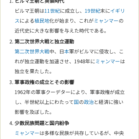
ビルマ王朝と英領時代
ビルマ王朝は
11世紀
に成立し、
19世紀
末に
イギリ
ス
による
植民地
化が始まり、これが
ミャンマー
の
近代史に大きな影響を与えた時代である。
第二次世界大戦
と独立運動
第二次世界大戦
中、日
本
軍がビルマに侵攻し、こ
れが独立運動を加速させ、1948年に
ミャンマー
は
独立を果たした。
軍事政権の成立とその影響
1962年の軍事クーデターにより、軍事政権が成立
し、半世紀以上にわたって
国
の
政治
と経済に強い
影響を及ぼした。
少
数
民族問題と
国
内紛争
ミャンマー
は多様な民族が共存しているが、中央