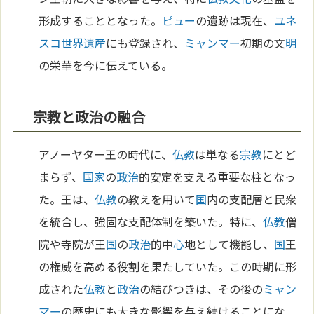
形成することとなった。
ピュー
の遺跡は現在、
ユネ
スコ
世界遺産
にも登録され、
ミャンマー
初期の文
明
の栄華を今に伝えている。
宗教と政治の融合
アノーヤター王の時代に、
仏教
は単なる
宗教
にとど
まらず、
国家
の
政治
的安定を支える重要な柱となっ
た。王は、
仏教
の教えを用いて
国
内の支配層と民衆
を統合し、強固な支配体制を築いた。特に、
仏教
僧
院や寺院が王
国
の
政治
的中
心
地として機能し、
国
王
の権威を高める役割を果たしていた。この時期に形
成された
仏教
と
政治
の結びつきは、その後の
ミャン
マー
の歴史にも大きな影響を与え続けることにな