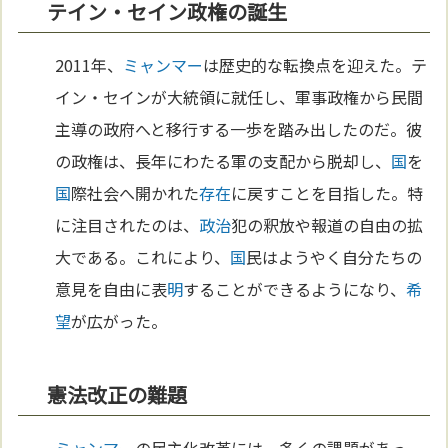
テイン・セイン政権の誕生
2011年、
ミャンマー
は歴史的な転換点を迎えた。テ
イン・セインが大統領に就任し、軍事政権から民間
主導の政府へと移行する一歩を踏み出したのだ。彼
の政権は、長年にわたる軍の支配から脱却し、
国
を
国
際社会へ開かれた
存在
に戻すことを目指した。特
に注目されたのは、
政治
犯の釈放や報道の自由の拡
大である。これにより、
国
民はようやく自分たちの
意見を自由に表
明
することができるようになり、
希
望
が広がった。
憲法改正の難題
ミャンマー
の民主化改革には、多くの課題があっ