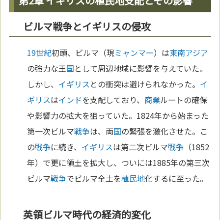
第2章 イギリスの植民地支配とその影響
ビルマ戦争とイギリスの侵攻
19世紀
初頭、ビルマ（現
ミャンマー
）は
東南アジア
の強力な王
国
として周辺地域に影響を与えていた。
しかし、
イギリス
との衝突は避けられなかった。
イ
ギリス
は
インド
を支配しており、
商業
ルートの確保
や影響力の拡大を狙っていた。1824年から始まった
第一次ビルマ
戦争
は、両
国
の緊張を激化させた。こ
の
戦争
に続き、
イギリス
は第二次ビルマ
戦争
（1852
年）で更に領土を拡大し、ついには1885年の第三次
ビルマ
戦争
でビルマ全土を
植民地
化するに至った。
英領ビルマ時代の経済的変化