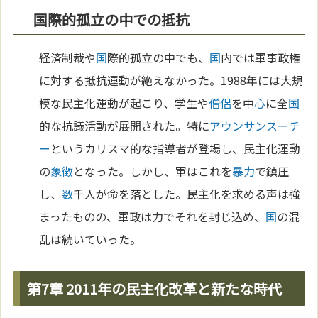
国際的孤立の中での抵抗
経済制裁や
国
際的孤立の中でも、
国
内では軍事政権
に対する抵抗運動が絶えなかった。1988年には大規
模な民主化運動が起こり、学生や
僧侶
を中
心
に全
国
的な抗議活動が展開された。特に
アウンサンスーチ
ー
というカリスマ的な指導者が登場し、民主化運動
の
象徴
となった。しかし、軍はこれを
暴力
で鎮圧
し、
数
千人が命を落とした。民主化を求める声は強
まったものの、軍政は力でそれを封じ込め、
国
の混
乱は続いていった。
第7章 2011年の民主化改革と新たな時代