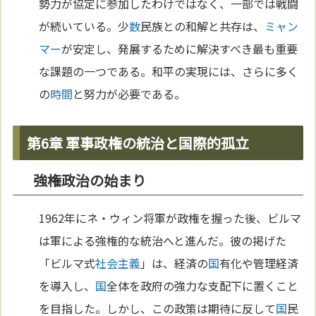
勢力が協定に参加したわけではなく、一部では戦闘
が続いている。少
数
民族との和解と共存は、
ミャン
マー
が安定し、発展するために解決すべき最も重要
な課題の一つである。和平の実現には、さらに多く
の
時間
と努力が必要である。
第6章 軍事政権の統治と国際的孤立
強権政治の始まり
1962年にネ・ウィン将軍が政権を握った後、ビルマ
は軍による強権的な統治へと進んだ。彼の掲げた
「ビルマ式
社会主義
」は、経済の
国
有化や管理経済
を導入し、
国
全体を政府の強力な支配下に置くこと
を目指した。しかし、この政策は期待に反して
国
民