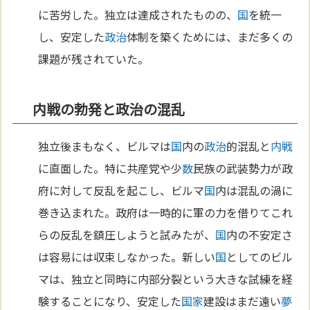
に苦労した。独立は達成されたものの、
国
を統一
し、安定した
政治
体制を築くためには、まだ多くの
課題が残されていた。
内戦の勃発と政治の混乱
独立後まもなく、ビルマは
国
内の
政治
的混乱と
内戦
に直面した。特に共産党や少
数
民族の武装勢力が政
府に対して反乱を起こし、ビルマ
国
内は混乱の渦に
巻き込まれた。政府は一時的に軍の力を借りてこれ
らの反乱を鎮圧しようと試みたが、
国
内の不安定さ
は容易には収束しなかった。新しい
国
としてのビル
マは、独立と同時に内部分裂という大きな試練を経
験することになり、安定した
国家
建設はまだ遠い
夢