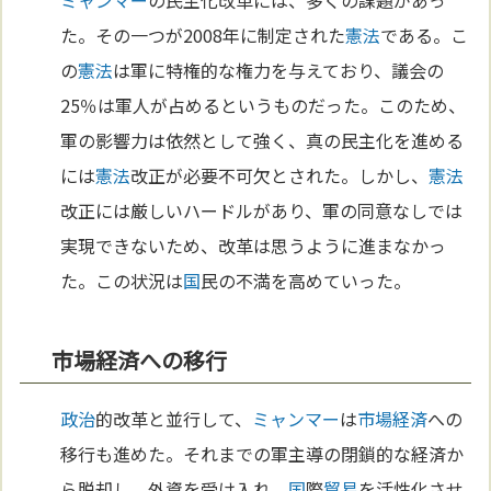
た。その一つが2008年に制定された
憲法
である。こ
の
憲法
は軍に特権的な権力を与えており、議会の
25％は軍人が占めるというものだった。このため、
軍の影響力は依然として強く、真の民主化を進める
には
憲法
改正が必要不可欠とされた。しかし、
憲法
改正には厳しいハードルがあり、軍の同意なしでは
実現できないため、改革は思うように進まなかっ
た。この状況は
国
民の不満を高めていった。
市場経済への移行
政治
的改革と並行して、
ミャンマー
は
市場経済
への
移行も進めた。それまでの軍主導の閉鎖的な経済か
ら脱却し、外資を受け入れ、
国
際
貿易
を活性化させ