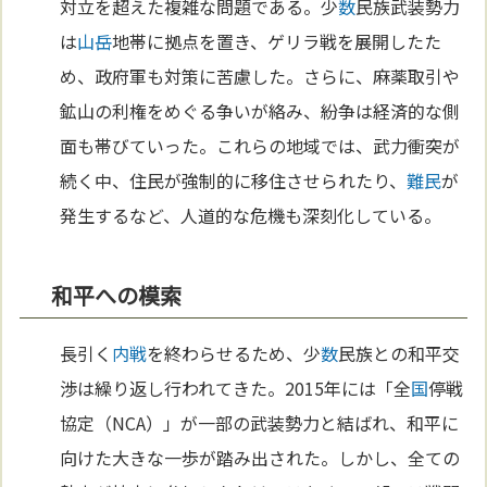
対立を超えた複雑な問題である。少
数
民族武装勢力
は
山岳
地帯に拠点を置き、ゲリラ戦を展開したた
め、政府軍も対策に苦慮した。さらに、麻薬取引や
鉱山の利権をめぐる争いが絡み、紛争は経済的な側
面も帯びていった。これらの地域では、武力衝突が
続く中、住民が強制的に移住させられたり、
難民
が
発生するなど、人道的な危機も深刻化している。
和平への模索
長引く
内戦
を終わらせるため、少
数
民族との和平交
渉は繰り返し行われてきた。2015年には「全
国
停戦
協定（NCA）」が一部の武装勢力と結ばれ、和平に
向けた大きな一歩が踏み出された。しかし、全ての