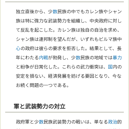
独立直後から、少
数
民族の中でもカレン族やシャン
族は特に強力な武装勢力を組織し、中央政府に対し
て反乱を起こした。カレン族は独自の自治を求め、
シャン族は連邦制を望んだが、いずれもビルマ族中
心
の政府は彼らの要求を拒否した。結果として、長
年にわたる
内戦
が勃発し、少
数
民族の地域では
暴力
と紛争が日常化した。これらの武力衝突は、
国
内の
安定を損ない、経済発展を妨げる要因となり、今な
お続く問題の一つである。
軍と武装勢力の対立
政府軍と少
数
民族武装勢力の戦いは、単なる
政治
的