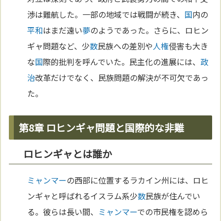
渉は難航した。一部の地域では戦闘が続き、
国
内の
平和
はまだ遠い
夢
のようであった。さらに、ロヒン
ギャ問題など、少
数
民族への差別や
人権
侵害も大き
な
国
際的批判を呼んでいた。民主化の進展には、
政
治
改革だけでなく、民族問題の解決が不可欠であっ
た。
第8章 ロヒンギャ問題と国際的な非難
ロヒンギャとは誰か
ミャンマー
の西部に位置するラカイン州には、ロヒ
ンギャと呼ばれるイスラム系少
数
民族が住んでい
る。彼らは長い間、
ミャンマー
での市民権を認めら