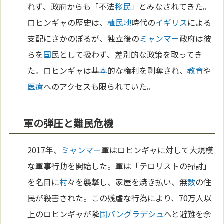
れず、政府からも「不法
移民
」とみなされてきた。
ロヒンギャの歴史は、
植民地
時代の
イギリス
による
支配にさかのぼるが、独立後の
ミャンマー
政府は彼
らを
国
民として扱わず、差別的な政策を取ってき
た。ロヒンギャは基
本
的な権利を剥奪され、
教育
や
医療
へのアクセスも限られていた。
軍の弾圧と難民危機
2017年、
ミャンマー
軍はロヒンギャに対して大規模
な軍事行動を開始した。軍は「テロリストの掃討」
を名目に
村
々を襲撃し、家屋を焼き払い、無
数
の住
民が殺害された。この残虐な行為により、70万人以
上のロヒンギャが隣
国
バングラデシュ
へと避難を余