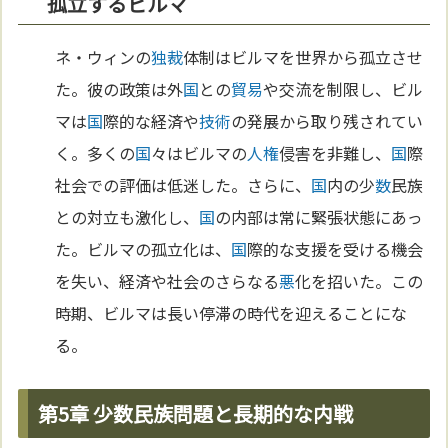
孤立するビルマ
ネ・ウィンの
独裁
体制はビルマを世界から孤立させ
た。彼の政策は外
国
との
貿易
や交流を制限し、ビル
マは
国
際的な経済や
技術
の発展から取り残されてい
く。多くの
国
々はビルマの
人権
侵害を非難し、
国
際
社会での評価は低迷した。さらに、
国
内の少
数
民族
との対立も激化し、
国
の内部は常に緊張状態にあっ
た。ビルマの孤立化は、
国
際的な支援を受ける機会
を失い、経済や社会のさらなる
悪
化を招いた。この
時期、ビルマは長い停滞の時代を迎えることにな
る。
第5章 少数民族問題と長期的な内戦