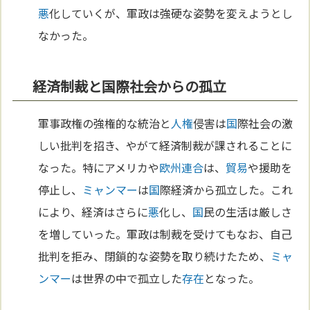
悪
化していくが、軍政は強硬な姿勢を変えようとし
なかった。
経済制裁と国際社会からの孤立
軍事政権の強権的な統治と
人権
侵害は
国
際社会の激
しい批判を招き、やがて経済制裁が課されることに
なった。特にアメリカや
欧州連合
は、
貿易
や援助を
停止し、
ミャンマー
は
国
際経済から孤立した。これ
により、経済はさらに
悪
化し、
国
民の生活は厳しさ
を増していった。軍政は制裁を受けてもなお、自己
批判を拒み、閉鎖的な姿勢を取り続けたため、
ミャ
ンマー
は世界の中で孤立した
存在
となった。