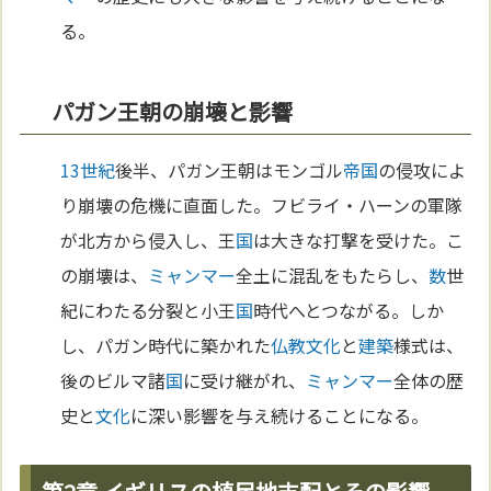
る。
パガン王朝の崩壊と影響
13世紀
後半、パガン王朝はモンゴル
帝国
の侵攻によ
り崩壊の危機に直面した。フビライ・ハーンの軍隊
が北方から侵入し、王
国
は大きな打撃を受けた。こ
の崩壊は、
ミャンマー
全土に混乱をもたらし、
数
世
紀にわたる分裂と小王
国
時代へとつながる。しか
し、パガン時代に築かれた
仏教
文化
と
建築
様式は、
後のビルマ諸
国
に受け継がれ、
ミャンマー
全体の歴
史と
文化
に深い影響を与え続けることになる。