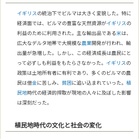
イギリス
の統治下でビルマは大きく変貌した。特に
経済面では、ビルマの豊富な天然資源が
イギリス
の
利益のために利用された。主な輸出品である
米
は、
広大なデルタ地帯で大規模な
農業
開発が行われ、輸
出量が急増した。しかし、この経済成長は農民にと
って必ずしも利益をもたらさなかった。
イギリス
の
政策は土地所有者に有利であり、多くのビルマの農
民は借
金
に苦しみ、
貧困
に追い込まれていった。
植
民地
時代の経済的搾取が現地の人々に及ぼした影響
は深刻だった。
植民地時代の文化と社会の変化