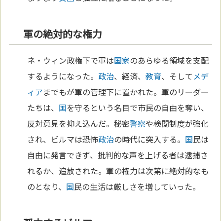
軍の絶対的な権力
ネ・ウィン政権下で軍は
国家
のあらゆる領域を支配
するようになった。
政治
、経済、
教育
、そして
メデ
ィア
までもが軍の管理下に置かれた。軍のリーダー
たちは、
国
を守るという名目で市民の自由を奪い、
反対意見を抑え込んだ。秘密
警察
や検閲制度が強化
され、ビルマは恐怖
政治
の時代に突入する。
国
民は
自由に発言できず、批判的な声を上げる者は逮捕さ
れるか、追放された。軍の権力は次第に絶対的なも
のとなり、
国
民の生活は厳しさを増していった。