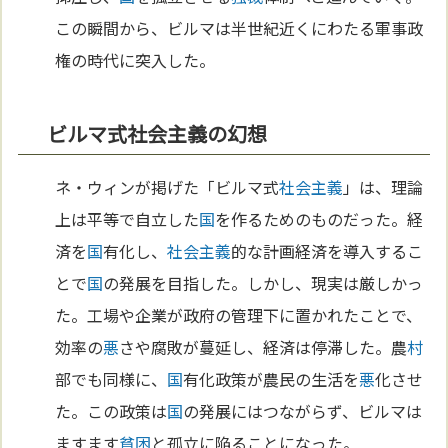
この瞬間から、ビルマは半世紀近くにわたる軍事政
権の時代に突入した。
ビルマ式社会主義の幻想
ネ・ウィンが掲げた「ビルマ式
社会主義
」は、理論
上は平等で自立した
国
を作るためのものだった。経
済を
国
有化し、
社会主義
的な計画経済を導入するこ
とで
国
の発展を目指した。しかし、現実は厳しかっ
た。工場や企業が政府の管理下に置かれたことで、
効率の
悪
さや腐敗が蔓延し、経済は停滞した。農
村
部でも同様に、
国
有化政策が農民の生活を
悪
化させ
た。この政策は
国
の発展にはつながらず、ビルマは
ますます
貧困
と孤立に陥ることになった。