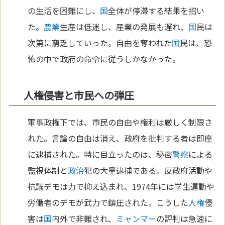
の生活を困難にし、
国
全体が停滞する結果を招い
た。
農業
生産は低迷し、産業の発展も遅れ、
国
民は
次第に窮乏していった。自由を奪われた
国
民は、恐
怖の中で政府の命令に従うしかなかった。
人権侵害と市民への弾圧
軍事政権下では、市民の自由や権利は厳しく制限さ
れた。言論の自由は消え、政府を批判する者は即座
に逮捕された。特に目立ったのは、秘密
警察
による
監視体制と
政治
犯の大量逮捕である。反政府活動や
抗議デモは力で抑え込まれ、1974年には学生運動や
労働者のデモが武力で鎮圧された。こうした
人権
侵
害は
国
内外で非難され、
ミャンマー
の評判は急速に