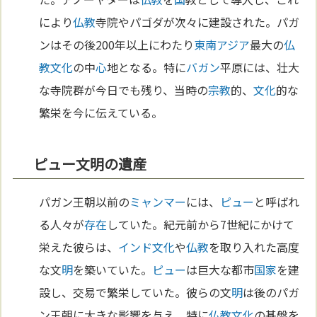
により
仏教
寺院やパゴダが次々に建設された。パガ
ンはその後200年以上にわたり
東南アジア
最大の
仏
教
文化
の中
心
地となる。特に
バガン
平原には、壮大
な寺院群が今日でも残り、当時の
宗教
的、
文化
的な
繁栄を今に伝えている。
ピュー文明の遺産
パガン王朝以前の
ミャンマー
には、
ピュー
と呼ばれ
る人々が
存在
していた。紀元前から7世紀にかけて
栄えた彼らは、
インド
文化
や
仏教
を取り入れた高度
な文
明
を築いていた。
ピュー
は巨大な都市
国家
を建
設し、交易で繁栄していた。彼らの文
明
は後のパガ
ン王朝に大きな影響を与え、特に
仏教
文化
の基盤を