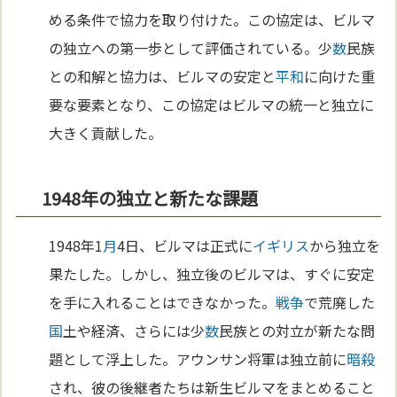
める条件で協力を取り付けた。この協定は、ビルマ
の独立への第一歩として評価されている。少
数
民族
との和解と協力は、ビルマの安定と
平和
に向けた重
要な要素となり、この協定はビルマの統一と独立に
大きく貢献した。
1948年の独立と新たな課題
1948年1
月
4日、ビルマは正式に
イギリス
から独立を
果たした。しかし、独立後のビルマは、すぐに安定
を手に入れることはできなかった。
戦争
で荒廃した
国
土や経済、さらには少
数
民族との対立が新たな問
題として浮上した。アウンサン将軍は独立前に
暗殺
され、彼の後継者たちは新生ビルマをまとめること