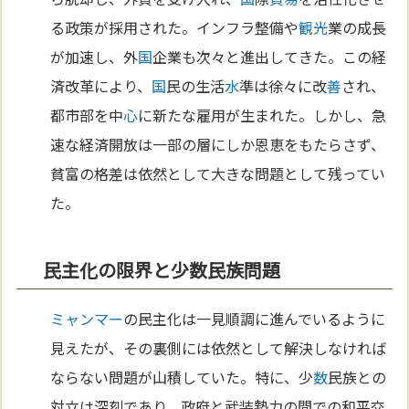
る政策が採用された。インフラ整備や
観光
業の成長
が加速し、外
国
企業も次々と進出してきた。この経
済改革により、
国
民の生活
水
準は徐々に改
善
され、
都市部を中
心
に新たな雇用が生まれた。しかし、急
速な経済開放は一部の層にしか恩恵をもたらさず、
貧富の格差は依然として大きな問題として残ってい
た。
民主化の限界と少数民族問題
ミャンマー
の民主化は一見順調に進んでいるように
見えたが、その裏側には依然として解決しなければ
ならない問題が山積していた。特に、少
数
民族との
対立は深刻であり、政府と武装勢力の間での和平交