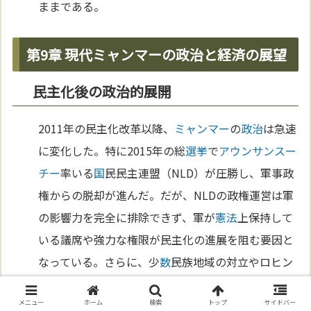
ままである。
第9章 現代ミャンマーの政治と経済の展望
民主化後の政治的展開
2011年の民主化改革以降、
ミャンマー
の
政治
は急速
に変化した。特に2015年の総
選挙
で
アウンサンスー
チー
率いる
国
民民主連盟（NLD）が圧勝し、軍事政
権からの脱却が進んだ。だが、NLDの政権運営は軍
の影響力を完全に排除できず、軍が
憲法
上保持して
いる議席や強力な権限が民主化の進展を阻む要因と
なっている。さらに、少
数
民族地域の対立やロヒン
ギャ問題も未解決のままで、
ミャンマー
の
政治
情勢
メニュー
ホーム
検索
トップ
サイドバー
は依然として不安定である。