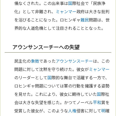
儀なくされた。この出来事は
国
際社会で「民族浄
化」として非難され、
ミャンマー
政府は大きな批判
を浴びることになった。ロヒンギャ
難民
問題は、世
界的な人道危機として注目されることとなった。
アウンサンスーチーへの失望
民主化の
象徴
であった
アウンサンスーチー
は、この
問題に対して沈黙を守り続けた。彼女が
ミャンマー
のリーダーとして
国
際的な舞台で活躍する一方で、
ロヒンギャ問題については軍の行動を擁護する姿勢
を見せた。これにより、彼女に期待していた
国
際社
会は大きな失望を感じた。かつてノーベル
平和
賞を
受賞した彼女が、このような
人権
侵害に対して
明
確