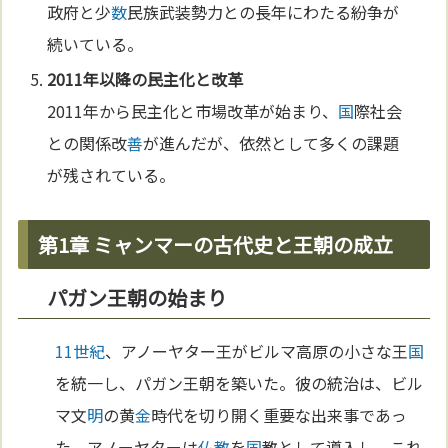
政府と少
数
民族武装勢力との長年にわたる紛争が
続いている。
2011年以降の民主化と改革
2011年から民主化と市場改革が始まり、
国
際社会
との関係改
善
が進んだが、依然として多くの課題
が残されている。
第1章 ミャンマーの古代史と王朝の成立
パガン王朝の始まり
11世紀
、アノーヤター王がビルマ高原の小さな王
国
を統一し、パガン王朝を築いた。彼の統治は、ビル
マ文
明
の黄
金
時代を切り開く重要な出来事であっ
た。アノーヤターは
仏教
を
国
教として導入し、これ