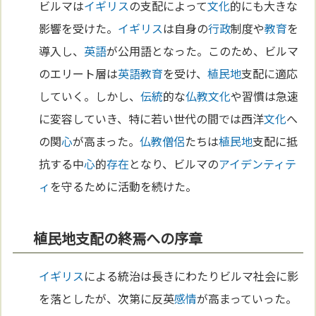
ビルマは
イギリス
の支配によって
文化
的にも大きな
影響を受けた。
イギリス
は自身の
行政
制度や
教育
を
導入し、
英語
が公用語となった。このため、ビルマ
のエリート層は
英語
教育
を受け、
植民地
支配に適応
していく。しかし、
伝統
的な
仏教
文化
や習慣は急速
に変容していき、特に若い世代の間では西洋
文化
へ
の関
心
が高まった。
仏教
僧侶
たちは
植民地
支配に抵
抗する中
心
的
存在
となり、ビルマの
アイデンティテ
ィ
を守るために活動を続けた。
植民地支配の終焉への序章
イギリス
による統治は長きにわたりビルマ社会に影
を落としたが、次第に反英
感情
が高まっていった。