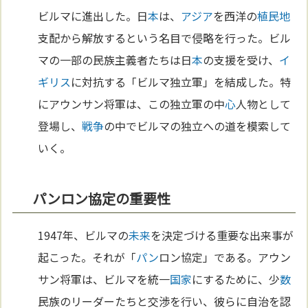
ビルマに進出した。日
本
は、
アジア
を西洋の
植民地
支配から解放するという名目で侵略を行った。ビル
マの一部の民族主義者たちは日
本
の支援を受け、
イ
ギリス
に対抗する「ビルマ独立軍」を結成した。特
にアウンサン将軍は、この独立軍の中
心
人物として
登場し、
戦争
の中でビルマの独立への道を模索して
いく。
パンロン協定の重要性
1947年、ビルマの
未来
を決定づける重要な出来事が
起こった。それが「
パン
ロン協定」である。アウン
サン将軍は、ビルマを統一
国家
にするために、少
数
民族のリーダーたちと交渉を行い、彼らに自治を認