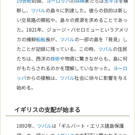
19世紀
初頭、
ヨーロッパ
の
探検
家たちは
太平洋
を横
断し、
ツバル
の島々に到達した。彼らの目的は新し
い交易路の開拓や、島々の資源を求めることであっ
た。1821年、ジョージ・バセロミューというアメリ
カの捕鯨
船
船
長が、
ツバル
の一部の島を「発見」し
たことが記録に残っている。この時、
ツバル
の住民
たちは、西洋の
技術
や物資に驚きながらも、島に何
がもたらされるのかを理解していなかった。
ヨーロ
ッパ
からの接触は、
ツバル
社会に徐々に影響を与え
始める。
イギリスの支配が始まる
1892年、
ツバル
は「ギルバート・エリス諸島保護