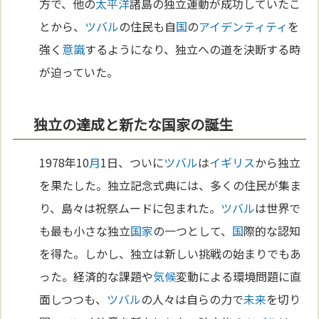
方で、他の
太平洋
諸島の独立運動が成功していたこ
とから、
ツバル
の住民も自
国
の
アイデンティティ
を
強く
意識
するようになり、独立への道を決断する時
が迫っていた。
独立の達成と新たな国家の誕生
1978年10
月
1日、ついに
ツバル
は
イギリス
から独立
を果たした。独立記念式典には、多くの住民が集ま
り、島々は祝祭ムードに包まれた。
ツバル
は世界で
も最も小さな独立
国家
の一つとして、
国
際的な認知
を得た。しかし、独立は新しい挑戦の始まりでもあ
った。経済的な課題や
気候
変動による環境問題に直
面しつつも、
ツバル
の人々は自らの力で
未来
を切り