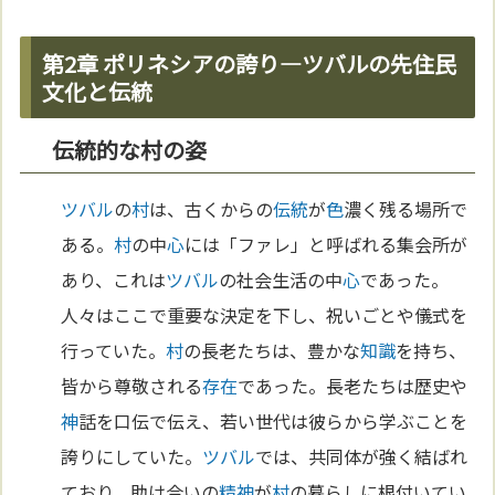
第2章 ポリネシアの誇り―ツバルの先住民
文化と伝統
伝統的な村の姿
ツバル
の
村
は、古くからの
伝統
が
色
濃く残る場所で
ある。
村
の中
心
には「ファレ」と呼ばれる集会所が
あり、これは
ツバル
の社会生活の中
心
であった。
人々はここで重要な決定を下し、祝いごとや儀式を
行っていた。
村
の長老たちは、豊かな
知識
を持ち、
皆から尊敬される
存在
であった。長老たちは歴史や
神
話を口伝で伝え、若い世代は彼らから学ぶことを
誇りにしていた。
ツバル
では、共同体が強く結ばれ
ており、助け合いの
精神
が
村
の暮らしに根付いてい