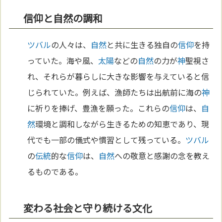
信仰と自然の調和
ツバル
の人々は、
自然
と共に生きる独自の
信仰
を持
っていた。海や風、
太陽
などの
自然
の力が
神
聖視さ
れ、それらが暮らしに大きな影響を与えていると信
じられていた。例えば、漁師たちは出航前に海の
神
に祈りを捧げ、豊漁を願った。これらの
信仰
は、
自
然
環境と調和しながら生きるための知恵であり、現
代でも一部の儀式や慣習として残っている。
ツバル
の
伝統
的な
信仰
は、
自然
への敬意と感謝の念を教え
るものである。
変わる社会と守り続ける文化