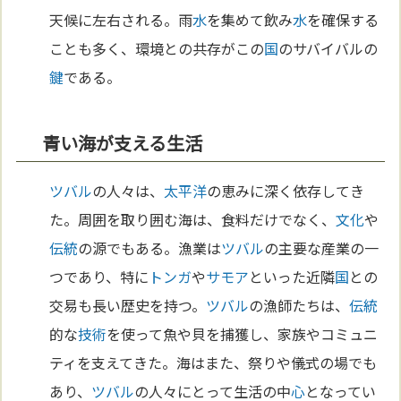
天候に左右される。雨
水
を集めて飲み
水
を確保する
ことも多く、環境との共存がこの
国
のサバイバルの
鍵
である。
青い海が支える生活
ツバル
の人々は、
太平洋
の恵みに深く依存してき
た。周囲を取り囲む海は、食料だけでなく、
文化
や
伝統
の源でもある。漁業は
ツバル
の主要な産業の一
つであり、特に
トンガ
や
サモア
といった近隣
国
との
交易も長い歴史を持つ。
ツバル
の漁師たちは、
伝統
的な
技術
を使って魚や貝を捕獲し、家族やコミュニ
ティを支えてきた。海はまた、祭りや儀式の場でも
あり、
ツバル
の人々にとって生活の中
心
となってい