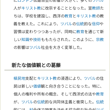
人が
キリスト教
に改宗することとなった。宣
教師
た
ちは、学校を建設し、西洋の
教育
と
キリスト教
の教
義を教えた。これにより、
ツバル
の
伝統
的な
信仰
や
習慣は変わりつつあったが、同時に
教育
を通じて新
しい
知識
や
技術
ももたらされた。このように、
宗教
の影響は
ツバル
社会を大きく変革した。
新たな価値観との葛藤
植民地
支配と
キリスト教
の浸透により、
ツバル
の住
民は新しい
価値
観と向き合うことになった。特に、
個人の権利や所有の概念、そして西洋式の法や
教育
が、
ツバル
の
伝統
的な共同体主義と衝突した。
伝統
的には、
村
全体で物事を決める協力的な社会が
ツバ