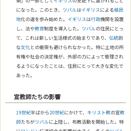
領」の一部として
イギリス
の支配下に置かれること
になった。このとき、
ツバル
は
イギリス
による
植民
地
化の道を歩み始めた。
イギリス
は
行政
機関を設置
し、法や
教育
制度を導入した。
ツバル
の住民にとっ
て、これは新しい生活様式の始まりであり、
伝統
的
な
文化
との衝突も避けられなかった。特に土地の所
有権や社会の決定権が、外部の力によって管理され
るようになったことは、住民にとって大きな変化で
あった。
宣教師たちの影響
19世紀
半ばから
20世紀
にかけて、
キリスト教
の宣
教
師
たちが
ツバル
に上陸し、布教活動を開始した。特
に
ロンドン
伝道協会の影響が大きく、多くの
ツバル