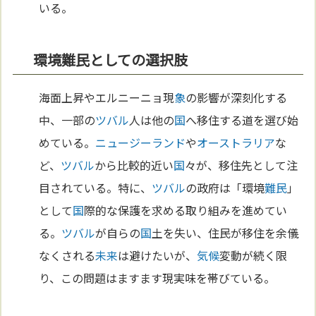
いる。
環境難民としての選択肢
海面上昇やエルニーニョ現
象
の影響が深刻化する
中、一部の
ツバル
人は他の
国
へ移住する道を選び始
めている。
ニュージーランド
や
オーストラリア
な
ど、
ツバル
から比較的近い
国
々が、移住先として注
目されている。特に、
ツバル
の政府は「環境
難民
」
として
国
際的な保護を求める取り組みを進めてい
る。
ツバル
が自らの
国
土を失い、住民が移住を余儀
なくされる
未来
は避けたいが、
気候
変動が続く限
り、この問題はますます現実味を帯びている。