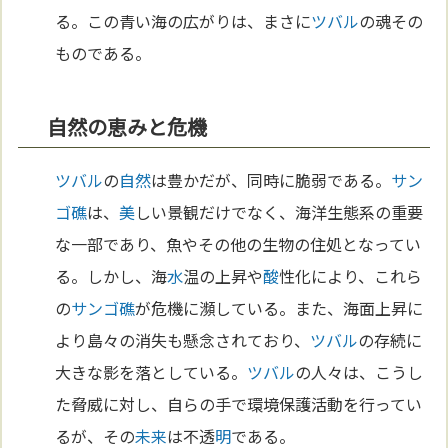
る。この青い海の広がりは、まさに
ツバル
の魂その
ものである。
自然の恵みと危機
ツバル
の
自然
は豊かだが、同時に脆弱である。
サン
ゴ礁
は、
美
しい景観だけでなく、海洋生態系の重要
な一部であり、魚やその他の生物の住処となってい
る。しかし、海
水
温の上昇や
酸
性化により、これら
の
サンゴ礁
が危機に瀕している。また、海面上昇に
より島々の消失も懸念されており、
ツバル
の存続に
大きな影を落としている。
ツバル
の人々は、こうし
た脅威に対し、自らの手で環境保護活動を行ってい
るが、その
未来
は不透
明
である。