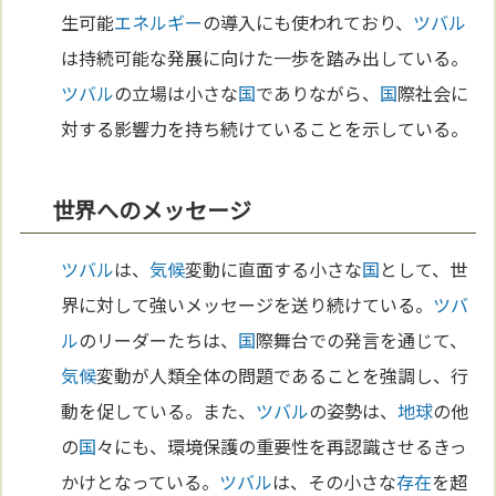
生可能
エネルギー
の導入にも使われており、
ツバル
は持続可能な発展に向けた一歩を踏み出している。
ツバル
の立場は小さな
国
でありながら、
国
際社会に
対する影響力を持ち続けていることを示している。
世界へのメッセージ
ツバル
は、
気候
変動に直面する小さな
国
として、世
界に対して強いメッセージを送り続けている。
ツバ
ル
のリーダーたちは、
国
際舞台での発言を通じて、
気候
変動が人類全体の問題であることを強調し、行
動を促している。また、
ツバル
の姿勢は、
地球
の他
の
国
々にも、環境保護の重要性を再認識させるきっ
かけとなっている。
ツバル
は、その小さな
存在
を超