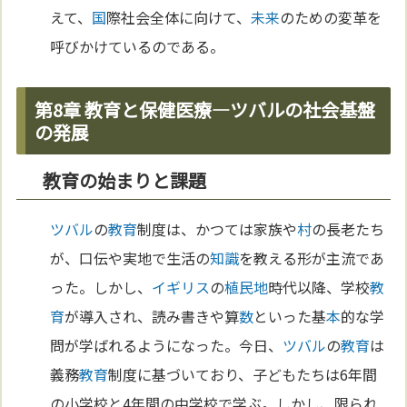
えて、
国
際社会全体に向けて、
未来
のための変革を
呼びかけているのである。
第8章 教育と保健医療―ツバルの社会基盤
の発展
教育の始まりと課題
ツバル
の
教育
制度は、かつては家族や
村
の長老たち
が、口伝や実地で生活の
知識
を教える形が主流であ
った。しかし、
イギリス
の
植民地
時代以降、学校
教
育
が導入され、読み書きや算
数
といった基
本
的な学
問が学ばれるようになった。今日、
ツバル
の
教育
は
義務
教育
制度に基づいており、子どもたちは6年間
の小学校と4年間の中学校で学ぶ。しかし、限られ