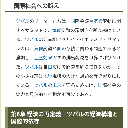
国際社会への訴え
ツバル
のリーダーたちは、
国
際会議や
気候
変動に関
するサミットで、
気候
変動の深刻さを訴え続けてい
る。
ツバル
の元首相アペサイ・イエレミア・サマテ
レガは、
気候
変動が
国
の存続に関わる問題であると
強調し、
温室効果
ガスの排出削減を世界に呼びかけ
た。
ツバル
は自
国
だけで問題を解決できないが、そ
の小さな声は
地球
規模の大きな課題を浮き彫りにし
ている。
ツバル
の
未来
を守るためには、
国
際社会の
協力と具体的な行動が不可欠である。
第6章 経済の再定義―ツバルの経済構造と
国際的依存