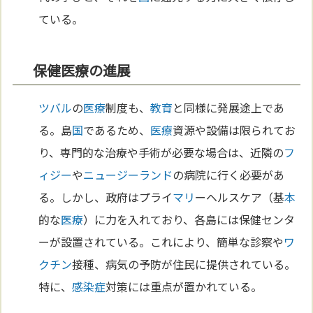
ている。
保健医療の進展
ツバル
の
医療
制度も、
教育
と同様に発展途上であ
る。島
国
であるため、
医療
資源や設備は限られてお
り、専門的な治療や手術が必要な場合は、近隣の
フ
ィジー
や
ニュージーランド
の病院に行く必要があ
る。しかし、政府はプライ
マリ
ーヘルスケア（基
本
的な
医療
）に力を入れており、各島には保健センタ
ーが設置されている。これにより、簡単な診察や
ワ
クチン
接種、病気の予防が住民に提供されている。
特に、
感染症
対策には重点が置かれている。