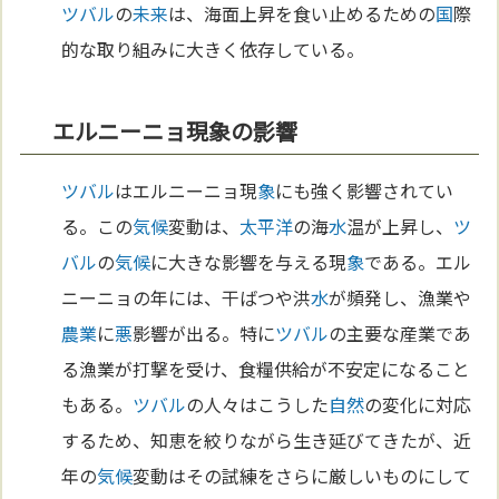
ツバル
の
未来
は、海面上昇を食い止めるための
国
際
的な取り組みに大きく依存している。
エルニーニョ現象の影響
ツバル
はエルニーニョ現
象
にも強く影響されてい
る。この
気候
変動は、
太平洋
の海
水
温が上昇し、
ツ
バル
の
気候
に大きな影響を与える現
象
である。エル
ニーニョの年には、干ばつや洪
水
が頻発し、漁業や
農業
に
悪
影響が出る。特に
ツバル
の主要な産業であ
る漁業が打撃を受け、食糧供給が不安定になること
もある。
ツバル
の人々はこうした
自然
の変化に対応
するため、知恵を絞りながら生き延びてきたが、近
年の
気候
変動はその試練をさらに厳しいものにして