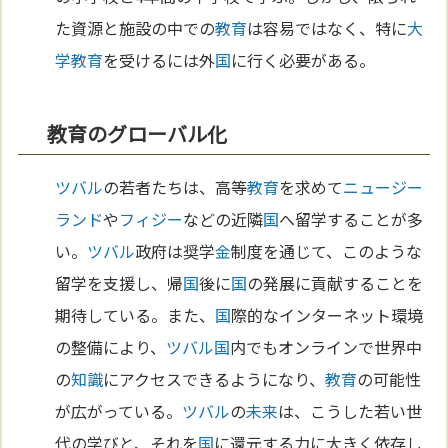
た資源と施設の中での
教育
は容易ではなく、特に
大
学
教育
を受けるには外
国
に行く必要がある。
教育のグローバル化
ツバル
の若者たちは、高等
教育
を求めて
ニュージー
ランド
や
フィジー
などの近隣
国
へ留学することが多
い。
ツバル
政府は奨学
金
制度を通じて、このような
留学を支援し、帰
国
後に
国
の発展に貢献することを
期待している。また、
国
際的なインターネット環境
の整備により、
ツバル
国
内でもオンラインで世界中
の
知識
にアクセスできるようになり、
教育
の可能性
が広がっている。
ツバル
の
未来
は、こうした若い世
代の学びと、それを
国
に還元する力に大きく依存し