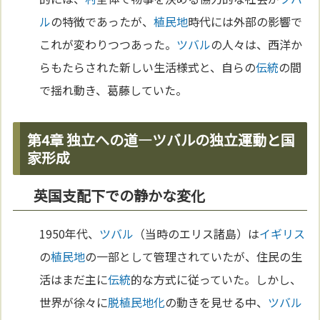
ル
の特徴であったが、
植民地
時代には外部の影響で
これが変わりつつあった。
ツバル
の人々は、西洋か
らもたらされた新しい生活様式と、自らの
伝統
の間
で揺れ動き、葛藤していた。
第4章 独立への道―ツバルの独立運動と国
家形成
英国支配下での静かな変化
1950年代、
ツバル
（当時のエリス諸島）は
イギリス
の
植民地
の一部として管理されていたが、住民の生
活はまだ主に
伝統
的な方式に従っていた。しかし、
世界が徐々に
脱植民地化
の動きを見せる中、
ツバル