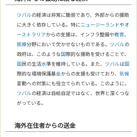
ツバル
の経済は非常に脆弱であり、外部からの援助
に大きく依存している。特に
ニュージーランド
や
オ
ーストラリア
からの支援は、インフラ整備や
教育
、
医療
分野において欠かせないものである。
ツバル
の
政府は、このような
国
際的な援助を受けることで、
国
民の生活
水
準を維持している。また、
ツバル
は
国
際的な環境保護基
金
からの支援も受けており、
気候
変動への対策にも役立てられている。このように、
ツバル
の経済は自給自足ではなく、世界と深くつな
がっている。
海外在住者からの送金