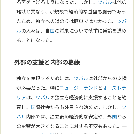
る声を上げるようになった。しかし、
ツバル
は他の
地域と異なり、小規模で経済的な基盤も脆弱であっ
たため、独立への道のりは簡単ではなかった。
ツバ
ル
の人々は、自
国
の将来について慎重に議論を進め
ることになった。
外部の支援と内部の葛藤
独立を実現するためには、
ツバル
は外部からの支援
が必要だった。特に
ニュージーランド
と
オーストラ
リア
は、
ツバル
の独立を経済的に支援することを約
束し、
国
際社会からも注目され始めた。しかし、
ツ
バル
内部では、独立後の経済的な安定や、外
国
から
の影響が大きくなることに対する不安もあった。一