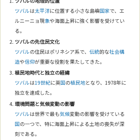
ツバル
の地理的位置
ツバル
は
太平洋
に位置する小さな島嶼
国家
で、エ
ルニーニョ現
象
や海面上昇に強く影響を受けてい
る。
ツバル
の先住民
文化
ツバル
の住民はポリネシア系で、
伝統
的な
社会構
造
や
信仰
が重要な役割を果たしてきた。
植民地
時代と独立の経緯
ツバル
は
19世紀
に英
国
の
植民地
となり、1978年に
独立を達成した。
環境問題と
気候
変動の影響
ツバル
は世界で最も
気候
変動の影響を受けている
国
の一つで、特に海面上昇による土地の喪失が深
刻である。