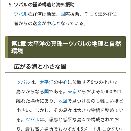
ツバル
の経済構造と海外援助
ツバル
の経済は漁業、
国
際援助、そして海外在住
者からの送
金
が中
心
となっている。
第1章 太平洋の真珠―ツバルの地理と自然
環境
広がる海と小さな国
ツバル
は、
太平洋
の中
心
に位置する9つの小さな
島々からなる
国
である。
東京
からおよそ4,000キロ
離れた場所にあり、
地図
で見つけるのも難しいほど
小さい。しかし、その島々は大きな物語を秘めてい
る。
ツバル
は、環礁と低平な島々で構成されてお
り、最も高い場所でもわずか4.5メートルしかない。