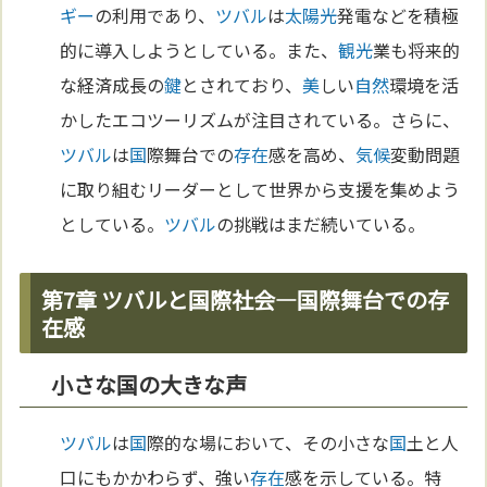
ギー
の利用であり、
ツバル
は
太陽
光
発電などを積極
的に導入しようとしている。また、
観光
業も将来的
な経済成長の
鍵
とされており、
美
しい
自然
環境を活
かしたエコツーリズムが注目されている。さらに、
ツバル
は
国
際舞台での
存在
感を高め、
気候
変動問題
に取り組むリーダーとして世界から支援を集めよう
としている。
ツバル
の挑戦はまだ続いている。
第7章 ツバルと国際社会―国際舞台での存
在感
小さな国の大きな声
ツバル
は
国
際的な場において、その小さな
国
土と人
口にもかかわらず、強い
存在
感を示している。特