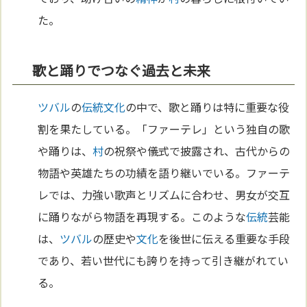
た。
歌と踊りでつなぐ過去と未来
ツバル
の
伝統
文化
の中で、歌と踊りは特に重要な役
割を果たしている。「ファーテレ」という独自の歌
や踊りは、
村
の祝祭や儀式で披露され、古代からの
物語や英雄たちの功績を語り継いでいる。ファーテ
レでは、力強い歌声とリズムに合わせ、男女が交互
に踊りながら物語を再現する。このような
伝統
芸能
は、
ツバル
の歴史や
文化
を後世に伝える重要な手段
であり、若い世代にも誇りを持って引き継がれてい
る。