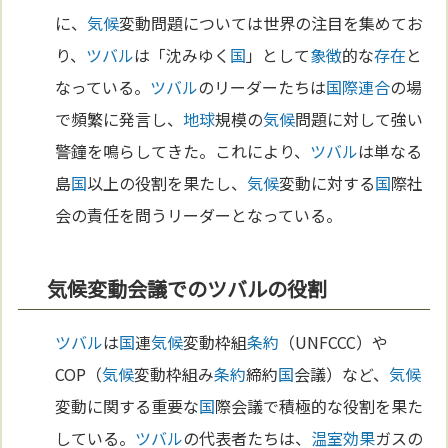
に、
気候
変動問題については世界の注目を集めてお
り、
ツバル
は「沈みゆく
国
」として
象徴
的な
存在
と
なっている。
ツバル
のリーダーたちは
国際連合
の場
で頻繁に発言し、
地球
規模の
気候
問題に対して強い
警鐘を鳴らしてきた。これにより、
ツバル
は単なる
島
国
以上の役割を果たし、
気候
変動に対する
国
際社
会の責任を問うリーダーとなっている。
気候変動会議でのツバルの役割
ツバル
は
国
連
気候
変動枠組
条約
（UNFCCC）や
COP（
気候
変動枠組み
条約
締約
国
会議）など、
気候
変動に関する重要な
国
際会議で積極的な役割を果た
している。
ツバル
の代表者たちは、
温室効果
ガスの