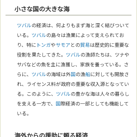
小さな国の大きな海
ツバル
の経済は、何よりもまず海と深く結びついて
いる。
ツバル
の島々は漁業によって支えられてお
り、特に
トンガ
や
サモア
との
貿易
は歴史的に重要な
役割を果たしてきた。
ツバル
の漁師たちは、ツナや
サバなどの魚を主に漁獲し、家族を養っている。さ
らに、
ツバル
の海域は外
国
の漁
船
に対しても開放さ
れ、ライセンス料が政府の重要な収入源となってい
る。このように、
ツバル
の豊かな海は人々の暮らし
を支える一方で、
国
際経済の一部としても機能して
いる。
海外からの援助に頼る経済