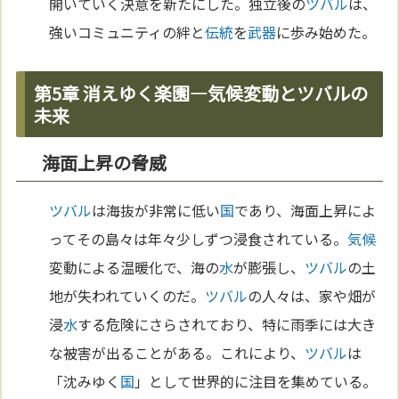
開いていく決意を新たにした。独立後の
ツバル
は、
強いコミュニティの絆と
伝統
を
武器
に歩み始めた。
第5章 消えゆく楽園―気候変動とツバルの
未来
海面上昇の脅威
ツバル
は海抜が非常に低い
国
であり、海面上昇によ
ってその島々は年々少しずつ浸食されている。
気候
変動による温暖化で、海の
水
が膨張し、
ツバル
の土
地が失われていくのだ。
ツバル
の人々は、家や畑が
浸
水
する危険にさらされており、特に雨季には大き
な被害が出ることがある。これにより、
ツバル
は
「沈みゆく
国
」として世界的に注目を集めている。