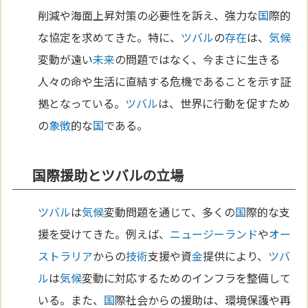
削減や海面上昇対策の必要性を訴え、強力な
国
際的
な協定を求めてきた。特に、
ツバル
の
存在
は、
気候
変動が遠い
未来
の問題ではなく、今まさに生きる
人々の命や生活に直結する危機であることを示す証
拠となっている。
ツバル
は、世界に行動を促すため
の
象徴
的な
国
である。
国際援助とツバルの立場
ツバル
は
気候
変動問題を通じて、多くの
国
際的な支
援を受けてきた。例えば、
ニュージーランド
や
オー
ストラリア
からの
技術
支援や資
金
提供により、
ツバ
ル
は
気候
変動に対応するためのインフラを整備して
いる。また、
国
際社会からの援助は、環境保護や再