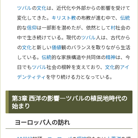
ツバル
の
文化
は、近代化や外部からの影響を受けて
変化してきた。
キリスト教
の布教が進む中で、
伝統
的な
信仰
は一部影を潜めたが、依然として
村
社会の
中で生き続けている。現代の
ツバル
人は、古代から
の
文化
と新しい
価値
観のバランスを取りながら生活
している。
伝統
的な家族構造や共同体の
精神
は、今
日でも
ツバル
社会の根幹を支えており、
文化
的
アイ
デンティティ
を守り続ける力となっている。
第3章 西洋の影響―ツバルの植民地時代の
始まり
ヨーロッパ人の訪れ