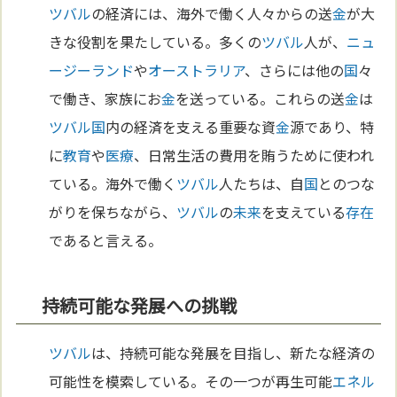
ツバル
の経済には、海外で働く人々からの送
金
が大
きな役割を果たしている。多くの
ツバル
人が、
ニュ
ージーランド
や
オーストラリア
、さらには他の
国
々
で働き、家族にお
金
を送っている。これらの送
金
は
ツバル
国
内の経済を支える重要な資
金
源であり、特
に
教育
や
医療
、日常生活の費用を賄うために使われ
ている。海外で働く
ツバル
人たちは、自
国
とのつな
がりを保ちながら、
ツバル
の
未来
を支えている
存在
であると言える。
持続可能な発展への挑戦
ツバル
は、持続可能な発展を目指し、新たな経済の
可能性を模索している。その一つが再生可能
エネル