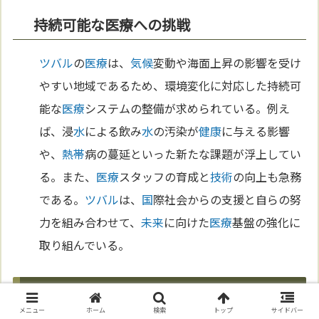
持続可能な医療への挑戦
ツバル
の
医療
は、
気候
変動や海面上昇の影響を受け
やすい地域であるため、環境変化に対応した持続可
能な
医療
システムの整備が求められている。例え
ば、浸
水
による飲み
水
の汚染が
健康
に与える影響
や、
熱帯
病の蔓延といった新たな課題が浮上してい
る。また、
医療
スタッフの育成と
技術
の向上も急務
である。
ツバル
は、
国
際社会からの支援と自らの努
力を組み合わせて、
未来
に向けた
医療
基盤の強化に
取り組んでいる。
第9章 ツバルの未来像―持続可能な発展と
移住の選択肢
メニュー
ホーム
検索
トップ
サイドバー