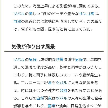
このため、海面上昇による影響が特に深刻である。
ツバル
の
美
しい白砂のビーチや豊かな
サンゴ礁
は、
自然
の恵みと共に危機にも直面している。この島々
は、何千年もの間、風や波と共に生きてきた。
気候が作り出す風景
ツバル
の
気候
は典型的な
熱帯
海洋性
気候
で、年間を
通して温暖で湿度が高い。乾季と雨季がはっきりし
ており、特に雨季には激しいスコールや嵐が発生す
る。エルニーニョ現
象
も
ツバル
に大きな影響を与
え、時には干ばつや強力な
台風
をもたらすことがあ
る。これらの
自然
現
象
は
ツバル
の人々の生活に直接
影響を与えており、
農業
や漁業、日常生活すべてが