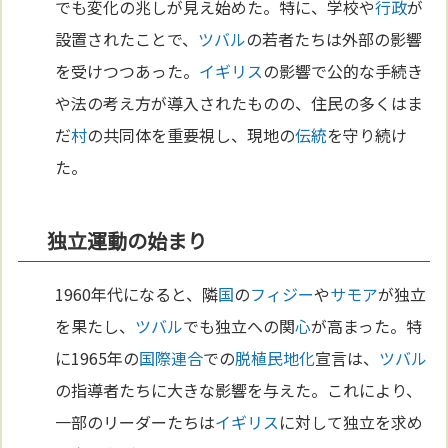
でも変化の兆しが見え始めた。特に、学校や
行政
が
設置されたことで、
ツバル
の若者たちは外部の影響
を受けつつあった。
イギリス
の影響で公的な手続き
や法の考え方が導入されたものの、住民の多くはま
だ
村
の共同体を重要視し、現地の
伝統
を守り続け
た。
独立運動の始まり
1960年代になると、隣
国
の
フィジー
や
サモア
が独立
を果たし、
ツバル
でも独立への関
心
が高まった。特
に1965年の
国際連合
での
脱植民地化
宣言は、
ツバル
の指導者たちに大きな影響を与えた。これにより、
一部のリーダーたちは
イギリス
に対して独立を求め