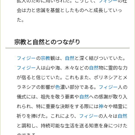
拡大のために用いられた。こうして、
フィジー
の社
会は力と忠誠を基盤としたものへと成長していっ
た。
宗教と自然とのつながり
フィジー
の
宗教
観は、
自然
と深く結びついていた。
フィジー
人は山や海、木々などの
自然
物に霊的な力
が宿ると信じていた。これもまた、ポリネシアとメ
ラネシアの影響が
色
濃い部分である。
フィジー
人の
儀式には、祖先を敬う要素や
自然
への感謝が取り入
れられ、特に重要な決断をする際には
神
々や精霊に
祈りを捧げた。これにより、
フィジー
の人々は
自然
と調和し、持続可能な生活を送る知恵を身につけた