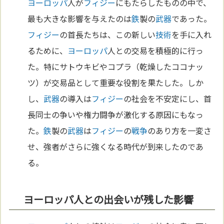
ヨーロッパ
人が
フィジー
にもたらしたものの中で、
最も大きな影響を与えたのは
鉄
製の
武器
であった。
フィジー
の首長たちは、この新しい
技術
を手に入れ
るために、
ヨーロッパ
人との交易を積極的に行っ
た。特にサトウキビやコプラ（乾燥したココナッ
ツ）が交易品として重要な役割を果たした。しか
し、
武器
の導入は
フィジー
の社会を不安定にし、首
長同士の争いや権力闘争が激化する原因にもなっ
た。
鉄
製の
武器
は
フィジー
の
戦争
のあり方を一変さ
せ、強者がさらに強くなる時代が到来したのであ
る。
ヨーロッパ人との出会いが残した影響