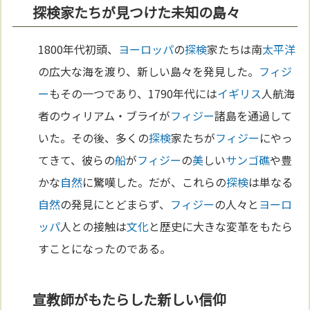
探検家たちが見つけた未知の島々
1800年代初頭、
ヨーロッパ
の
探検
家たちは南
太平洋
の広大な海を渡り、新しい島々を発見した。
フィジ
ー
もその一つであり、1790年代には
イギリス
人航海
者のウィリアム・ブライが
フィジー
諸島を通過して
いた。その後、多くの
探検
家たちが
フィジー
にやっ
てきて、彼らの
船
が
フィジー
の
美
しい
サンゴ礁
や豊
かな
自然
に驚嘆した。だが、これらの
探検
は単なる
自然
の発見にとどまらず、
フィジー
の人々と
ヨーロ
ッパ
人との接触は
文化
と歴史に大きな変革をもたら
すことになったのである。
宣教師がもたらした新しい信仰