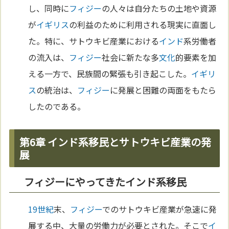
し、同時に
フィジー
の人々は自分たちの土地や資源
が
イギリス
の利益のために利用される現実に直面し
た。特に、サトウキビ産業における
インド
系労働者
の流入は、
フィジー
社会に新たな多
文化
的要素を加
える一方で、民族間の緊張も引き起こした。
イギリ
ス
の統治は、
フィジー
に発展と困難の両面をもたら
したのである。
第6章 インド系移民とサトウキビ産業の発
展
フィジーにやってきたインド系移民
19世紀
末、
フィジー
でのサトウキビ産業が急速に発
展する中、大量の労働力が必要とされた。そこで
イ