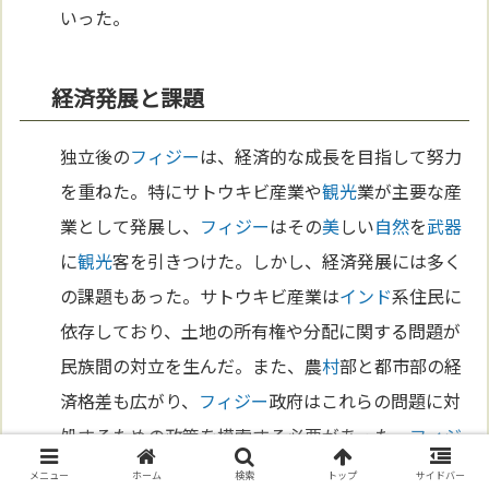
いった。
経済発展と課題
独立後の
フィジー
は、経済的な成長を目指して努力
を重ねた。特にサトウキビ産業や
観光
業が主要な産
業として発展し、
フィジー
はその
美
しい
自然
を
武器
に
観光
客を引きつけた。しかし、経済発展には多く
の課題もあった。サトウキビ産業は
インド
系住民に
依存しており、土地の所有権や分配に関する問題が
民族間の対立を生んだ。また、農
村
部と都市部の経
済格差も広がり、
フィジー
政府はこれらの問題に対
処するための政策を模索する必要があった。
フィジ
ー
の経済は、これからの発展に向けた多くの挑戦に
メニュー
ホーム
検索
トップ
サイドバー