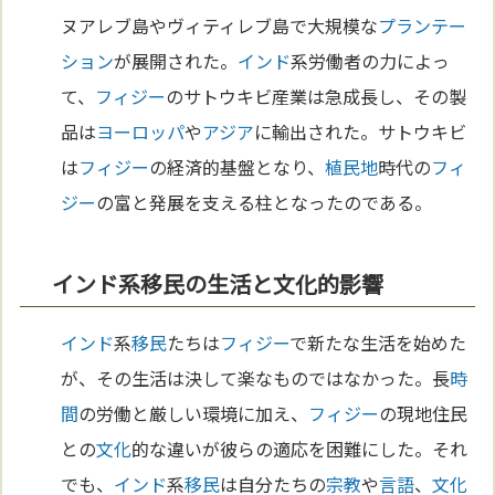
ヌアレブ島やヴィティレブ島で大規模な
プランテー
ション
が展開された。
インド
系労働者の力によっ
て、
フィジー
のサトウキビ産業は急成長し、その製
品は
ヨーロッパ
や
アジア
に輸出された。サトウキビ
は
フィジー
の経済的基盤となり、
植民地
時代の
フィ
ジー
の富と発展を支える柱となったのである。
インド系移民の生活と文化的影響
インド
系
移民
たちは
フィジー
で新たな生活を始めた
が、その生活は決して楽なものではなかった。長
時
間
の労働と厳しい環境に加え、
フィジー
の現地住民
との
文化
的な違いが彼らの適応を困難にした。それ
でも、
インド
系
移民
は自分たちの
宗教
や
言語
、
文化