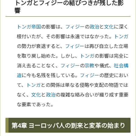
トンガとフィジーの結びつきが残した影
響
トンガ
帝国
の影響は、
フィジー
の
政治
と
文化
に深く
根付いたが、その影響は永遠ではなかった。
トンガ
の勢力が衰退すると、
フィジー
は再び自立した立場
を取り戻し始めた。しかし、
トンガ
の影響は完全に
消え去ることなく、
フィジー
の
宗教
や儀式、
社会構
造
に今も名残を残している。
フィジー
の歴史におい
て、
トンガ
との関係は単なる侵略や支配の物語では
なく、
文化
と
政治
の複雑な絡み合いが織り成す重要
な要素であった。
第4章 ヨーロッパ人の到来と変革の始まり