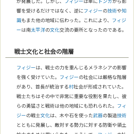
が発展した。しかし、
フィジー
は単に
トンガ
から影
響を受けるだけではなく、逆に
フィジー
の
技術
や
知
識
もまた他の地域に伝わった。これにより、
フィジ
ー
は南
太平洋
の
文化
交流の要所となったのである。
戦士文化と社会の階層
フィジー
は、戦士の力を重んじるメラネシアの影響
を強く受けていた。
フィジー
の社会には厳格な階層
があり、首長が統治する
村
社会が形成されていた。
戦士たちはその中で非常に重要な役割を果たし、彼
らの勇猛さと戦術は他の地域にも恐れられた。
フィ
ジー
の戦士
文化
は、木や石を使った
武器
の製造
技術
とともに発展し、敵対する勢力に対する防衛や領土