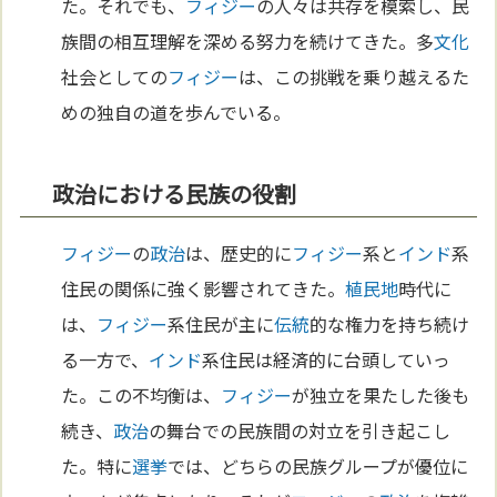
た。それでも、
フィジー
の人々は共存を模索し、民
族間の相互理解を深める努力を続けてきた。多
文化
社会としての
フィジー
は、この挑戦を乗り越えるた
めの独自の道を歩んでいる。
政治における民族の役割
フィジー
の
政治
は、歴史的に
フィジー
系と
インド
系
住民の関係に強く影響されてきた。
植民地
時代に
は、
フィジー
系住民が主に
伝統
的な権力を持ち続け
る一方で、
インド
系住民は経済的に台頭していっ
た。この不均衡は、
フィジー
が独立を果たした後も
続き、
政治
の舞台での民族間の対立を引き起こし
た。特に
選挙
では、どちらの民族グループが優位に