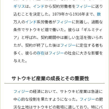
ギリス
は、
インド
から契約労働者を
フィジー
に送り
込むことを決定した。1879年から1916年まで、
数
万人の
インド
系労働者が
フィジー
に到着し、過酷な
条件でサトウキビ畑で働いた。彼らは「ギルミティ
ア」と呼ばれ、契約期間中は厳しい生活を強いられ
たが、契約が終了した後は
フィジー
に定住する者も
多く、彼らの
存在
は
フィジー
の社会に大きな影響を
与えた。
サトウキビ産業の成長とその重要性
フィジー
の経済において、サトウキビ産業は急速に
中
心
的な役割を果たすようになった。
フィジー
の肥
沃な土地はサトウキビの栽培に適しており、特にバ