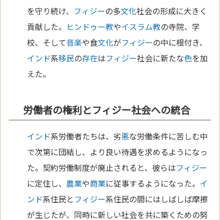
を守り続け、
フィジー
の多
文化
社会の形成に大きく
貢献した。
ヒンドゥー教
や
イスラム教
の寺院、学
校、そして
音楽
や食
文化
が
フィジー
の中に根付き、
インド
系
移民
の
存在
は
フィジー
社会に新たな
色
を加
えた。
労働者の権利とフィジー社会への統合
インド
系労働者たちは、劣
悪
な労働条件に苦しむ中
で次第に団結し、より良い待遇を求めるようになっ
た。契約労働制度が廃止されると、彼らは
フィジー
に定住し、
農業
や
商業
に従事するようになった。
イ
ンド
系住民と
フィジー
系住民の間にはしばしば摩擦
が生じたが、同時に新しい社会を共に築くための努