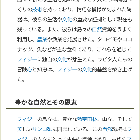
くりの
技術
を持っており、精巧な模様が刻まれた陶
器は、彼らの生活や
文化
の重要な証拠として現在も
残っている。また、彼らは島々の
自然
資源をうまく
利用し、
農業
や漁業を発展させた。タロイモやココ
ナッツ、魚などが主な食料であり、これらを通じて
フィジー
に独自の
文化
が芽生えた。ラピタ人たちの
冒険
心
と知恵は、
フィジー
の
文化
的基盤を築き上げ
た。
豊かな自然とその恩恵
フィジー
の島々は、豊かな
熱帯雨林
、山々、そして
美
しい
サンゴ礁
に囲まれている。この
自然
環境は
フ
ィジー
の人々にとって重要な資源であり、古代の
フ