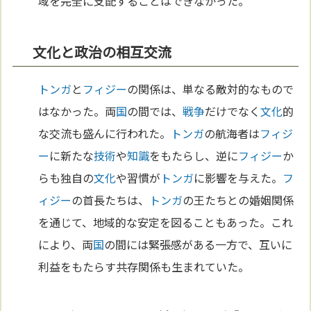
域を完全に支配することはできなかった。
文化と政治の相互交流
トンガ
と
フィジー
の関係は、単なる敵対的なもので
はなかった。両
国
の間では、
戦争
だけでなく
文化
的
な交流も盛んに行われた。
トンガ
の航海者は
フィジ
ー
に新たな
技術
や
知識
をもたらし、逆に
フィジー
か
らも独自の
文化
や習慣が
トンガ
に影響を与えた。
フ
ィジー
の首長たちは、
トンガ
の王たちとの婚姻関係
を通じて、地域的な安定を図ることもあった。これ
により、両
国
の間には緊張感がある一方で、互いに
利益をもたらす共存関係も生まれていた。