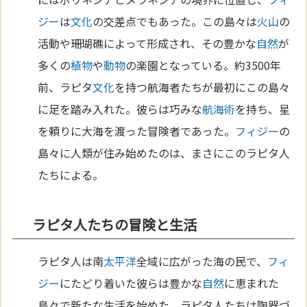
ジー
は
文化
の交差点でもあった。この島々は
火山
の
活動や珊瑚礁によって形成され、その豊かな
自然
が
多くの
植物
や
動物
の楽園となっている。約3500年
前、ラピタ
文化
を持つ航海者たちが最初にこの島々
に足を踏み入れた。彼らは巧みな
航海術
を持ち、星
を頼りに大海を渡った冒険者であった。
フィジー
の
島々に人類が住み始めたのは、まさにこのラピタ人
たちによる。
ラピタ人たちの冒険と生活
ラピタ人は南
太平洋
全域に広がった海の民で、
フィ
ジー
にたどり着いた彼らは豊かな
自然
に恵まれた
島々で新たな生活を始めた。ラピタ人たちは陶器づ