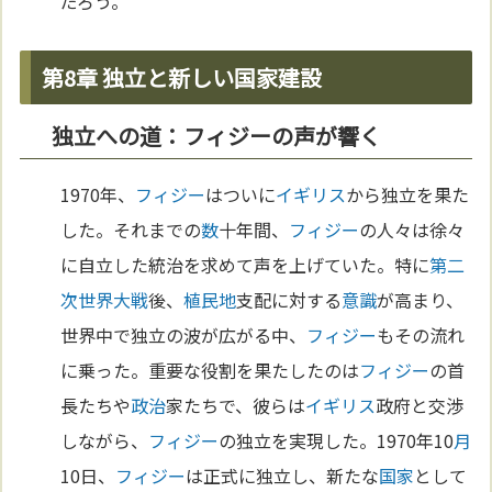
だろう。
第8章 独立と新しい国家建設
独立への道：フィジーの声が響く
1970年、
フィジー
はついに
イギリス
から独立を果た
した。それまでの
数
十年間、
フィジー
の人々は徐々
に自立した統治を求めて声を上げていた。特に
第二
次世界大戦
後、
植民地
支配に対する
意識
が高まり、
世界中で独立の波が広がる中、
フィジー
もその流れ
に乗った。重要な役割を果たしたのは
フィジー
の首
長たちや
政治
家たちで、彼らは
イギリス
政府と交渉
しながら、
フィジー
の独立を実現した。1970年10
月
10日、
フィジー
は正式に独立し、新たな
国家
として