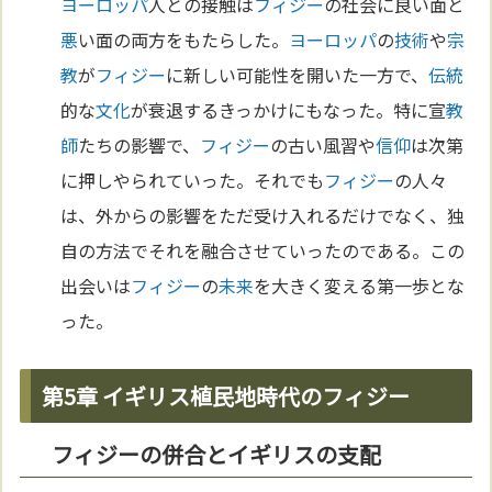
ヨーロッパ
人との接触は
フィジー
の社会に良い面と
悪
い面の両方をもたらした。
ヨーロッパ
の
技術
や
宗
教
が
フィジー
に新しい可能性を開いた一方で、
伝統
的な
文化
が衰退するきっかけにもなった。特に宣
教
師
たちの影響で、
フィジー
の古い風習や
信仰
は次第
に押しやられていった。それでも
フィジー
の人々
は、外からの影響をただ受け入れるだけでなく、独
自の方法でそれを融合させていったのである。この
出会いは
フィジー
の
未来
を大きく変える第一歩とな
った。
第5章 イギリス植民地時代のフィジー
フィジーの併合とイギリスの支配