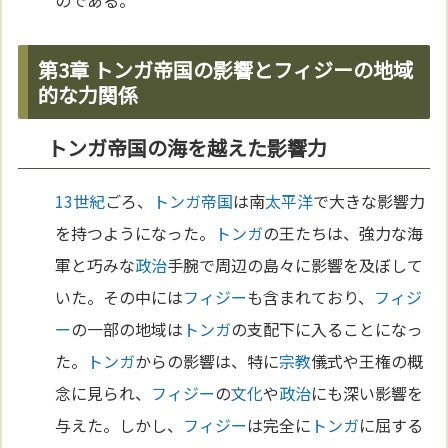
のである。
第3章 トンガ帝国の影響とフィジーの地域
的な力関係
トンガ帝国の海を越えた影響力
13世紀
ごろ、
トンガ
帝国
は南
太平洋
で大きな影響力
を持つようになった。
トンガ
の王たちは、強力な海
軍と巧みな
政治
手腕で周辺の島々に影響を及ぼして
いた。その中には
フィジー
も含まれており、
フィジ
ー
の一部の地域は
トンガ
の支配下に入ることになっ
た。
トンガ
からの影響は、特に
宗教
儀式や王権の概
念に見られ、
フィジー
の
文化
や
政治
にも深い影響を
与えた。しかし、
フィジー
は完全に
トンガ
に屈する