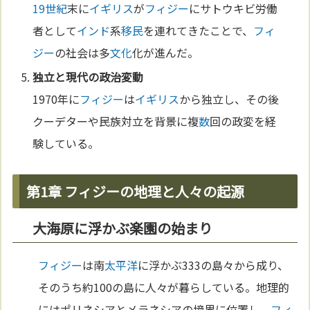
19世紀
末に
イギリス
が
フィジー
にサトウキビ労働
者として
インド
系
移民
を連れてきたことで、
フィ
ジー
の社会は多
文化
化が進んだ。
独立と現代の
政治
変動
1970年に
フィジー
は
イギリス
から独立し、その後
クーデターや民族対立を背景に複
数
回の政変を経
験している。
第1章 フィジーの地理と人々の起源
大海原に浮かぶ楽園の始まり
フィジー
は南
太平洋
に浮かぶ333の島々から成り、
そのうち約100の島に人々が暮らしている。地理的
にはポリネシアとメラネシアの境界に位置し、
フィ