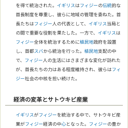
を得て統治された。
イギリス
は
フィジー
の
伝統
的な
首長制度を尊重し、彼らに地域の管理を委ねた。首
長たちは
フィジー
人の代表として、
イギリス
当局と
の間で重要な役割を果たした。一方で、
イギリス
は
フィジー
全体を統治するために
植民地
政府を設置
し、首都
スバ
から統治を行った。
植民地
支配の中
で、
フィジー
人の生活にはさまざまな変化が訪れた
が、首長たちの力はある程度維持され、彼らは
フィ
ジー
社会の中核を担い続けた。
経済の変革とサトウキビ産業
イギリス
が
フィジー
を統治する中で、サトウキビ産
業が
フィジー
経済の中
心
となった。
フィジー
の豊か