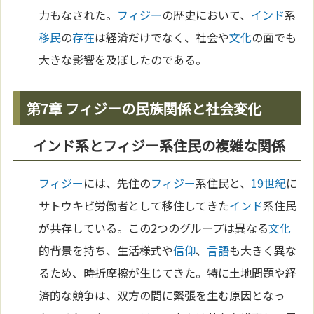
力もなされた。
フィジー
の歴史において、
インド
系
移民
の
存在
は経済だけでなく、社会や
文化
の面でも
大きな影響を及ぼしたのである。
第7章 フィジーの民族関係と社会変化
インド系とフィジー系住民の複雑な関係
フィジー
には、先住の
フィジー
系住民と、
19世紀
に
サトウキビ労働者として移住してきた
インド
系住民
が共存している。この2つのグループは異なる
文化
的背景を持ち、生活様式や
信仰
、
言語
も大きく異な
るため、時折摩擦が生じてきた。特に土地問題や経
済的な競争は、双方の間に緊張を生む原因となっ