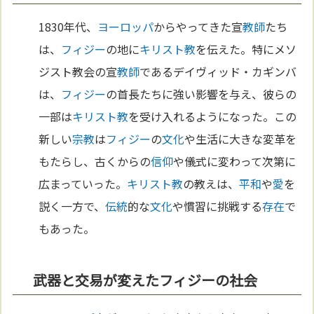
1830年代、
ヨーロッパ
からやってきた宣
教師
たち
は、
フィジー
の地に
キリスト教
を伝えた。特にメソ
ジスト教会の宣
教師
であるデイヴィッド・カギンバ
は、
フィジー
の首長たちに強い影響を与え、彼らの
一部は
キリスト教
を受け入れるようになった。この
新しい
宗教
は
フィジー
の
文化
や生活に大きな変革を
もたらし、古くからの
信仰
や儀式に変わって次第に
広まっていった。
キリスト教
の教えは、
平和
や
愛
を
説く一方で、
伝統
的な
文化
や慣習に挑戦する
存在
で
もあった。
武器と交易が変えたフィジーの社会