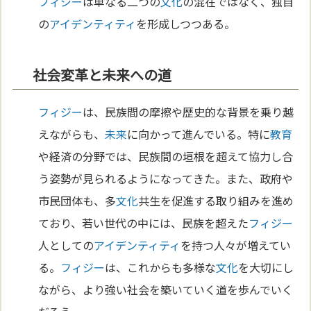
フィジー
は単なる二つの
文化
の混在ではなく、独自
の
アイデンティティ
を形成しつつある。
社会変革と未来への道
フィジー
は、民族間の摩擦や歴史的な背景を乗り越
えながらも、
未来
に向かって進んでいる。特に
教育
や経済の分野では、民族間の垣根を超えて協力し合
う姿勢が見られるようになってきた。また、政府や
市民団体も、多
文化
共生を促進する取り組みを進め
ており、若い世代の中には、民族を超えた
フィジー
人としての
アイデンティティ
を持つ人々が増えてい
る。
フィジー
は、これからも多様な
文化
を大切にし
ながら、より強い社会を築いていく道を歩んでいく