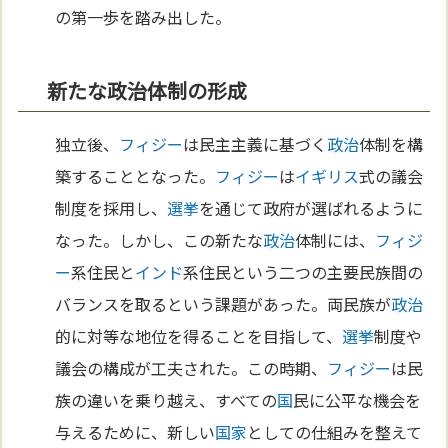
の第一歩を踏み出した。
新たな政治体制の形成
独立後、
フィジー
は民主主義に基づく
政治
体制を構
築することとなった。
フィジー
は
イギリス
式の議会
制度を採用し、
選挙
を通じて政府が選ばれるように
なった。しかし、この新たな
政治
体制には、
フィジ
ー
系住民と
インド
系住民という二つの主要民族間の
バランスを取るという課題があった。両民族が
政治
的に対等な地位を得ることを目指して、
選挙
制度や
議会の構成が工夫された。この時期、
フィジー
は民
族の違いを乗り越え、すべての
国
民に公平な機会を
与えるために、新しい
国家
としての仕組みを整えて