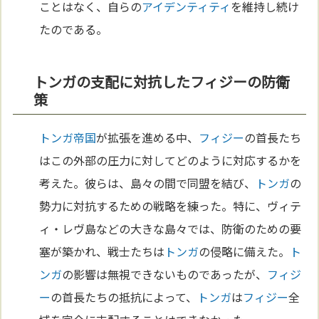
ことはなく、自らの
アイデンティティ
を維持し続け
たのである。
トンガの支配に対抗したフィジーの防衛
策
トンガ
帝国
が拡張を進める中、
フィジー
の首長たち
はこの外部の圧力に対してどのように対応するかを
考えた。彼らは、島々の間で同盟を結び、
トンガ
の
勢力に対抗するための戦略を練った。特に、ヴィテ
ィ・レヴ島などの大きな島々では、防衛のための要
塞が築かれ、戦士たちは
トンガ
の侵略に備えた。
ト
ンガ
の影響は無視できないものであったが、
フィジ
ー
の首長たちの抵抗によって、
トンガ
は
フィジー
全