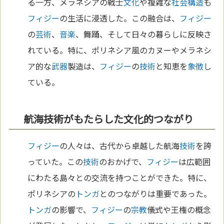
る一方、メラネシアの戦士
文化
や複雑な
社会構造
も
フィジー
の生活に浸透した。この融合は、
フィジー
の
芸術
、
音楽
、舞踊、そして日々の暮らしに反映さ
れている。特に、ポリネシア風のカヌーやメラネシ
ア的な
武器
製造は、
フィジー
の
技術
と知恵を
象徴
し
ている。
航海技術がもたらした文化的つながり
フィジー
の人々は、古代から卓越した航海
技術
を誇
っていた。この
技術
のおかげで、
フィジー
は広範囲
にわたる島々との交流を持つことができた。特に、
ポリネシアの
トンガ
とのつながりは重要であった。
トンガ
の影響で、
フィジー
の
宗教
儀式や王権の概念