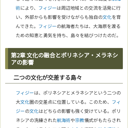
術
により、
フィジー
は周辺地域との交流を活発に行
い、外部からも影響を受けながらも独自の
文化
を育
んできた。
フィジー
の航海者たちは、大海原を渡る
ための知恵と勇気を持ち、島々を結びつけたのだ。
第2章 文化の融合とポリネシア・メラネシ
アの影響
二つの文化が交差する島々
フィジー
は、ポリネシアとメラネシアという二つの
大
文化
圏の交差点に位置している。このため、
フィ
ジー
の
文化
はどちらの影響も強く受けている。ポリ
ネシアの洗練された
航海術
や
宗教
儀式がもたらされ