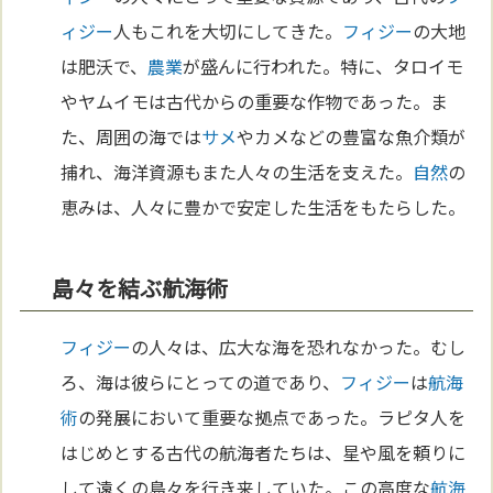
ィジー
人もこれを大切にしてきた。
フィジー
の大地
は肥沃で、
農業
が盛んに行われた。特に、タロイモ
やヤムイモは古代からの重要な作物であった。ま
た、周囲の海では
サメ
やカメなどの豊富な魚介類が
捕れ、海洋資源もまた人々の生活を支えた。
自然
の
恵みは、人々に豊かで安定した生活をもたらした。
島々を結ぶ航海術
フィジー
の人々は、広大な海を恐れなかった。むし
ろ、海は彼らにとっての道であり、
フィジー
は
航海
術
の発展において重要な拠点であった。ラピタ人を
はじめとする古代の航海者たちは、星や風を頼りに
して遠くの島々を行き来していた。この高度な
航海