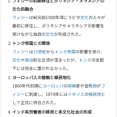
フィジー
の初期移住とポリネシア・メラネシアの
文化
的融合
フィジー
は紀元前1500年頃にラピタ
文化
の人々が
最初に移住し、ポリネシアやメラネシアの影響を
受けながら独自の
文化
が形成された。
トンガ
帝国
との関係
フィジー
は
13世紀
から
トンガ
帝国
の影響を受け、
文化
や
政治
的な交流が深まったが、
トンガ
の支配
下には完全に置かれなかった。
ヨーロッパ
人の接触と
植民地
化
1800年代初頭に
ヨーロッパ
の
探検
家や宣
教師
が
フ
ィジー
に到達し、1874年には
イギリス
の
植民地
と
して正式に併合された。
インド
系労働者の
移民
と多
文化
社会の形成