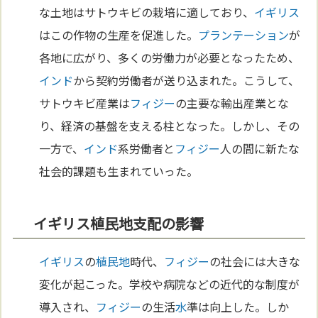
な土地はサトウキビの栽培に適しており、
イギリス
はこの作物の生産を促進した。
プランテーション
が
各地に広がり、多くの労働力が必要となったため、
インド
から契約労働者が送り込まれた。こうして、
サトウキビ産業は
フィジー
の主要な輸出産業とな
り、経済の基盤を支える柱となった。しかし、その
一方で、
インド
系労働者と
フィジー
人の間に新たな
社会的課題も生まれていった。
イギリス植民地支配の影響
イギリス
の
植民地
時代、
フィジー
の社会には大きな
変化が起こった。学校や病院などの近代的な制度が
導入され、
フィジー
の生活
水
準は向上した。しか