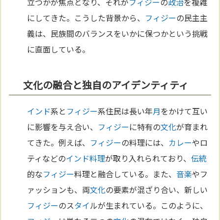
立つかが焦点となり、それが
フィジー
の
政治
を複雑
にしてきた。こうした背景から、
フィジー
の民主主
義は、民族間のバランスをいかに保つかという挑戦
に直面している。
文化の融合と独自のアイデンティティ
インド
系と
フィジー
系住民は長い年
月
をかけて互い
に影響を与え合い、
フィジー
に特有の
文化
が育まれ
てきた。例えば、
フィジー
の料理には、
カレー
やロ
ティなどの
インド料理
が取り入れられており、
伝統
的な
フィジー
料理と融合している。また、
音楽
やフ
ァッションも、両
文化
の要素が混ざり合い、新しい
フィジー
のス
タイ
ルが生まれている。このように、