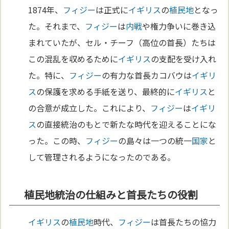
1874年、
フィジー
は正式に
イギリス
の
植民地
となっ
た。それまで、
フィジー
は
内戦
や権力争いに巻き込
まれていたが、セル・チーフ（高位の首長）たちは
この混乱を収めるために
イギリス
の支配を受け入れ
た。特に、
フィジー
の有力な首長カコバウは
イギリ
ス
の保護を求める手紙を送り、最終的に
イギリス
と
の合意が成立した。これにより、
フィジー
は
イギリ
ス
の直接統治のもとで新たな時代を迎えることにな
った。この時、
フィジー
の島々は一つの統一
国家
と
して管理されるようになったのである。
植民地統治の仕組みと首長たちの役割
イギリス
の
植民地
時代、
フィジー
は首長たちの協力