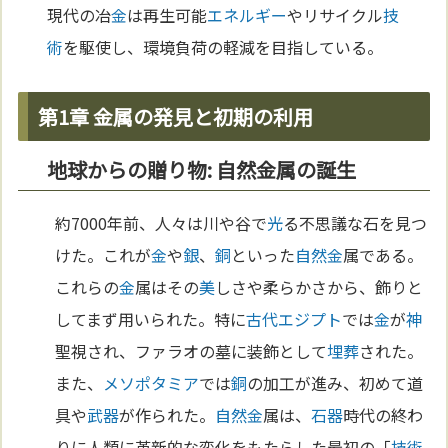
現代の冶
金
は再生可能
エネルギー
やリサイクル
技
術
を駆使し、環境負荷の軽減を目指している。
第1章 金属の発見と初期の利用
地球からの贈り物: 自然金属の誕生
約7000年前、人々は川や谷で
光
る不思議な石を見つ
けた。これが
金
や
銀
、
銅
といった
自然
金
属である。
これらの
金
属はその
美
しさや柔らかさから、飾りと
してまず用いられた。特に
古代エジプト
では
金
が
神
聖視され、ファラオの墓に装飾として
埋葬
された。
また、
メソポタミア
では
銅
の加工が進み、初めて道
具や
武器
が作られた。
自然
金
属は、
石器
時代の終わ
りに人類に革新的な変化をもたらした最初の「
技術