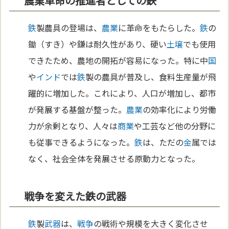
農業革命の推進者としての鉄
鉄
製農具の登場は、
農業
に革命をもたらした。
鉄
の
鋤（すき）や鎌は耐久性があり、硬い
土壌
でも使用
できたため、農地の開拓が容易になった。特に中
国
や
インド
では
鉄
製の農具が普及し、食料生産量が飛
躍的に増加した。これにより、人口が増加し、都市
が発展する基盤が整った。
農業
の効率化により労働
力が余剰となり、人々は
商業
や工芸など他の分野に
も従事できるようになった。
鉄
は、ただの
金
属では
なく、社会全体を発展させる原動力となった。
戦争を変えた鉄の武器
鉄
製
武器
は、
戦争
の戦術や規模を大きく変化させ