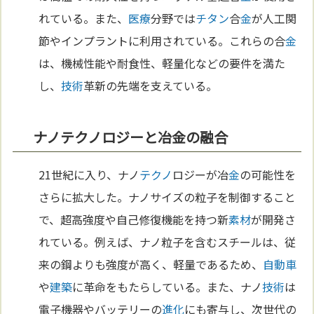
れている。また、
医療
分野では
チタン
合
金
が人工関
節やインプラントに利用されている。これらの合
金
は、機械性能や耐食性、軽量化などの要件を満た
し、
技術
革新の先端を支えている。
ナノテクノロジーと冶金の融合
21世紀に入り、ナノ
テクノ
ロジーが冶
金
の可能性を
さらに拡大した。ナノサイズの粒子を制御すること
で、超高強度や自己修復機能を持つ新
素材
が開発さ
れている。例えば、ナノ粒子を含むスチールは、従
来の鋼よりも強度が高く、軽量であるため、
自動車
や
建築
に革命をもたらしている。また、ナノ
技術
は
電子機器やバッテリーの
進化
にも寄与し、次世代の