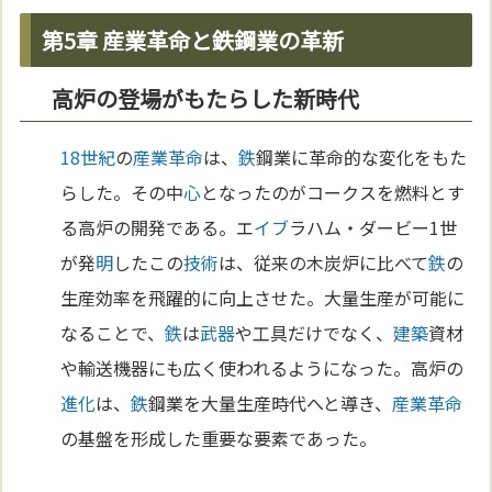
第5章 産業革命と鉄鋼業の革新
高炉の登場がもたらした新時代
18世紀
の
産業革命
は、
鉄
鋼業に革命的な変化をもた
らした。その中
心
となったのがコークスを燃料とす
る高炉の開発である。エ
イブ
ラハム・ダービー1世
が発
明
したこの
技術
は、従来の木炭炉に比べて
鉄
の
生産効率を飛躍的に向上させた。大量生産が可能に
なることで、
鉄
は
武器
や工具だけでなく、
建築
資材
や輸送機器にも広く使われるようになった。高炉の
進化
は、
鉄
鋼業を大量生産時代へと導き、
産業革命
の基盤を形成した重要な要素であった。