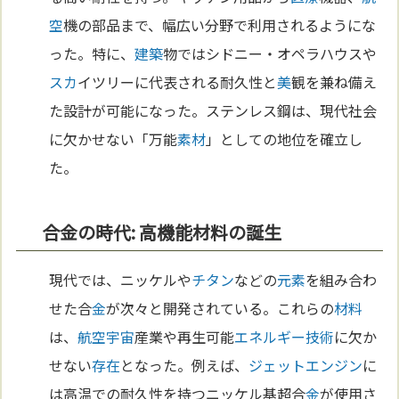
空
機の部品まで、幅広い分野で利用されるようにな
った。特に、
建築
物ではシドニー・オペラハウスや
スカ
イツリーに代表される耐久性と
美
観を兼ね備え
た設計が可能になった。ステンレス鋼は、現代社会
に欠かせない「万能
素材
」としての地位を確立し
た。
合金の時代: 高機能材料の誕生
現代では、ニッケルや
チタン
などの
元素
を組み合わ
せた合
金
が次々と開発されている。これらの
材料
は、
航空
宇宙
産業や再生可能
エネルギー
技術
に欠か
せない
存在
となった。例えば、
ジェットエンジン
に
は高温での耐久性を持つニッケル基超合
金
が使用さ