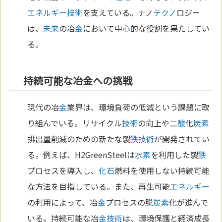
エネルギー
技術
を支えている。ナノ
テクノ
ロジー
は、
未来
の冶
金
において中
心
的な役割を果たしてい
る。
持続可能な冶金への挑戦
現代の冶
金
業界は、環境負荷の低減という課題に取
り組んでいる。リサイクル
技術
の向上や二
酸
化
炭素
排出量削減のための新たな製
鉄
技術
が開発されてい
る。例えば、H2GreenSteelは
水素
を利用した製
鉄
プロセスを導入し、
化石
燃料を使用しない持続可能
な方法を目指している。また、再生可能
エネルギー
の利用によって、冶
金
プロセスの脱
炭素
化が進んで
いる。持続可能な冶
金
技術
は、環境保護と経済成長