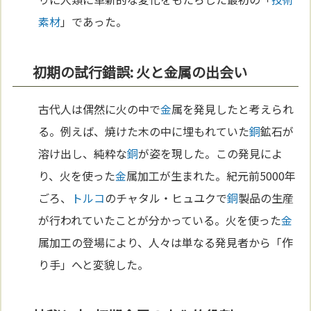
素材
」であった。
初期の試行錯誤: 火と金属の出会い
古代人は偶然に火の中で
金
属を発見したと考えられ
る。例えば、焼けた木の中に埋もれていた
銅
鉱石が
溶け出し、純粋な
銅
が姿を現した。この発見によ
り、火を使った
金
属加工が生まれた。紀元前5000年
ごろ、
トルコ
のチャタル・ヒュユクで
銅
製品の生産
が行われていたことが分かっている。火を使った
金
属加工の登場により、人々は単なる発見者から「作
り手」へと変貌した。