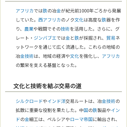
アフリカ
では
鉄
の冶
金
が紀元前1000年ごろから発展
していた。
西アフリカ
のノク
文化
は高度な
鉄
器を作
り、
農業
や戦闘でその
技術
を活用した。さらに、グ
レート・
ジンバブエ
では
金
と
鉄
が採掘され、
貿易
ネ
ットワークを通じて広く流通した。これらの地域の
冶
金
技術
は、地域の経済や
文化
を強化し、
アフリカ
の繁栄を支える基盤となった。
文化と技術を結ぶ交易の道
シルクロード
や
インド洋
交易ルートは、冶
金
技術
の
拡散に重要な役割を果たした。中
国
の
鉄
製品や
イン
ド
の
金
細工は、ペルシアや
ローマ
帝国
に輸出され、