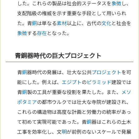
した。これらの製品は社会的ステータスを
象徴
し、
支配階級の権威を示す重要な手段として用いられ
た。青
銅
は単なる
素材
以上に、古代の
文化
と社会を
象徴
する
存在
となった。
青銅器時代の巨大プロジェクト
青
銅
器時代の発展は、壮大な公共
プロジェクト
を可
能にした。例えば、
エジプト
の
ピラミッド
建設では
青
銅
製の工具が重要な役割を果たした。また、
メソ
ポタミア
の都市ウルクでは壮大な寺院が建設され、
これらの構造物は高度な計画と労働力の統率があっ
て初めて実現可能であった。青
銅
器はこれらの土木
工事を効率化し、文
明
が前例のないスケールで発展