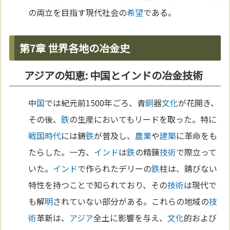
の両立を目指す現代社会の
希望
である。
第7章 世界各地の冶金史
アジアの知恵: 中国とインドの冶金技術
中
国
では紀元前1500年ごろ、青
銅
器
文化
が花開き、
その後、
鉄
の生産においてもリードを取った。特に
戦国時代
には鋳
鉄
が普及し、
農業
や
建築
に革命をも
たらした。一方、
インド
は
鉄
の精錬
技術
で際立って
いた。
インド
で作られたデリーの
鉄
柱は、錆びない
特性を持つことで知られており、その
技術
は現代で
も解
明
されていない部分がある。これらの地域の
技
術
革新は、
アジア
全土に影響を与え、
文化
的および