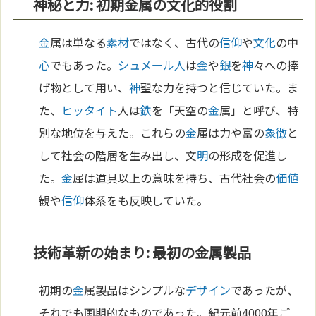
神秘と力: 初期金属の文化的役割
金
属は単なる
素材
ではなく、古代の
信仰
や
文化
の中
心
でもあった。
シュメール人
は
金
や
銀
を
神
々への捧
げ物として用い、
神
聖な力を持つと信じていた。ま
た、
ヒッタイト
人は
鉄
を「天空の
金
属」と呼び、特
別な地位を与えた。これらの
金
属は力や富の
象徴
と
して社会の階層を生み出し、文
明
の形成を促進し
た。
金
属は道具以上の意味を持ち、古代社会の
価値
観や
信仰
体系をも反映していた。
技術革新の始まり: 最初の金属製品
初期の
金
属製品はシンプルな
デザイン
であったが、
それでも画期的なものであった。紀元前4000年ご