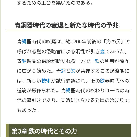
するための土台を築いたのである。
青銅器時代の衰退と新たな時代の予兆
青
銅
器時代の終焉は、約1200年前後の「海の民」と
呼ばれる謎の侵略者による混乱が引き
金
であった。
青
銅
製品の供給が断たれる一方で、
鉄
の利用が徐々
に広がり始めた。青
銅
と
鉄
が共存するこの過渡期に
は、新しい
技術
が試行錯誤され、後の
鉄
器時代への
道筋が形作られた。青
銅
器時代の終わりは一つの時
代の幕引きであり、同時にさらなる発展の始まりで
もあった。
第3章 鉄の時代とその力