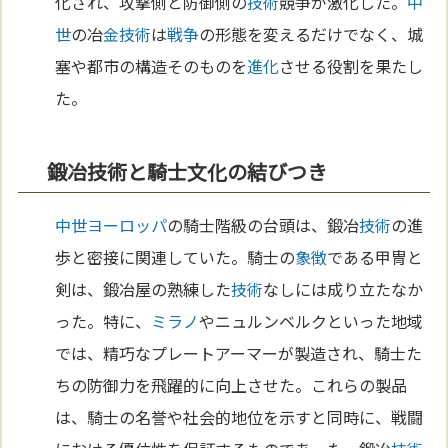
化され、攻撃側と防御側の
技術
競争が激化した。
中
世
の冶
金
技術
は
戦争
の形態を変えるだけでなく、城
塞や都市の構造そのものを
進化
させる役割を果たし
た。
鍛冶技術と騎士文化の結びつき
中世
ヨーロッパ
の騎士階級の台頭は、鍛冶
技術
の進
歩と密接に関連していた。騎士の
象徴
である甲冑と
剣は、鍛冶屋の熟練した
技術
なしには成り立たなか
った。特に、
ミラノ
やニュルンベルクといった地域
では、精巧なプレートアーマーが製造され、騎士た
ちの防御力を飛躍的に向上させた。これらの製品
は、騎士の名誉や社会的地位を示すと同時に、戦闘