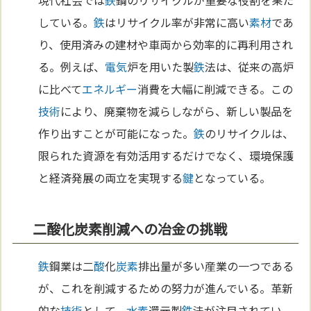
現代社会では
鉄
鋼のリサイクルが重要な役割を果た
している。
鉄
はリサイクル率が非常に高い
素材
であ
り、使用済みの建材や車両から効率的に再利用され
る。例えば、
電気
炉を用いた製
鉄
法は、従来の高炉
に比べて
エネルギー
消費を大幅に削減できる。この
技術
により、廃棄物を減らしながら、新しい製品を
作り出すことが可能になった。
鉄
のリサイクルは、
限られた資源を有効活用するだけでなく、環境保護
と経済発展の両立を実現する
鍵
となっている。
二酸化炭素削減への冶金の挑戦
鉄
鋼業は二
酸
化
炭素
排出量が多い産業の一つである
が、これを削減するための努力が進んでいる。革新
的な
技術
として、
水素
還元製
鉄
法が注目されてい