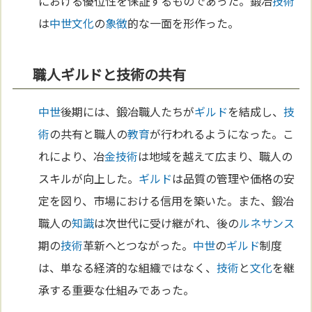
における優位性を保証するものであった。鍛冶
技術
は
中世
文化
の
象徴
的な一面を形作った。
職人ギルドと技術の共有
中世
後期には、鍛冶職人たちが
ギルド
を結成し、
技
術
の共有と職人の
教育
が行われるようになった。こ
れにより、冶
金
技術
は地域を越えて広まり、職人の
スキルが向上した。
ギルド
は品質の管理や価格の安
定を図り、市場における信用を築いた。また、鍛冶
職人の
知識
は次世代に受け継がれ、後の
ルネサンス
期の
技術
革新へとつながった。
中世
の
ギルド
制度
は、単なる経済的な組織ではなく、
技術
と
文化
を継
承する重要な仕組みであった。