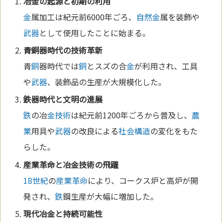
冶
金
の起源と初期の利用
金
属加工は紀元前6000年ごろ、
自然
金
属を装飾や
武器
として使用したことに始まる。
青
銅
器時代の
技術
革新
青
銅
器時代では
銅
とスズの合
金
が利用され、工具
や
武器
、装飾品の生産が大規模化した。
鉄
器時代と文
明
の進展
鉄
の冶
金
技術
は紀元前1200年ごろから普及し、
農
業
用具や
武器
の改良による
社会構造
の変化をもた
らした。
産業革命
と冶
金
技術
の飛躍
18世紀
の
産業革命
により、コークス炉と高炉が開
発され、
鉄
鋼生産が大幅に増加した。
現代冶
金
と持続可能性