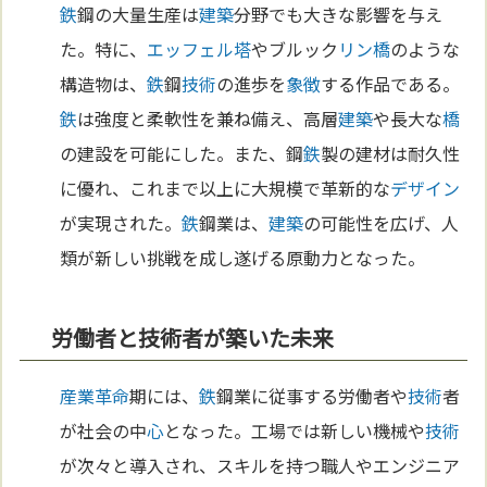
鉄
鋼の大量生産は
建築
分野でも大きな影響を与え
た。特に、
エッフェル塔
やブルック
リン
橋
のような
構造物は、
鉄
鋼
技術
の進歩を
象徴
する作品である。
鉄
は強度と柔軟性を兼ね備え、高層
建築
や長大な
橋
の建設を可能にした。また、鋼
鉄
製の建材は耐久性
に優れ、これまで以上に大規模で革新的な
デザイン
が実現された。
鉄
鋼業は、
建築
の可能性を広げ、人
類が新しい挑戦を成し遂げる原動力となった。
労働者と技術者が築いた未来
産業革命
期には、
鉄
鋼業に従事する労働者や
技術
者
が社会の中
心
となった。工場では新しい機械や
技術
が次々と導入され、スキルを持つ職人やエンジニア