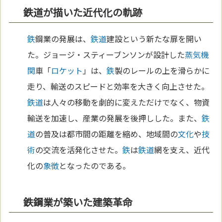
鉄道が描いた近代化の軌跡
鉄
鋼業の発展は、
鉄道
建設という新たな扉を開い
た。ジョージ・スティーブンソンが設計した
蒸気機
関
車「
ロケット
」は、
鉄
製のレールの上を滑らかに
走り、輸送のスピードと効率を大きく向上させた。
鉄道
は人々の移動を劇的に変えただけでなく、物資
輸送を加速し、産業の発展を後押しした。また、
鉄
道
の普及は都市間の距離を縮め、地域間の
文化
や
技
術
の交流を活発化させた。
鉄
は
鉄道
網を支え、近代
化の
象徴
となったのである。
鉄鋼業が築いた建築革命