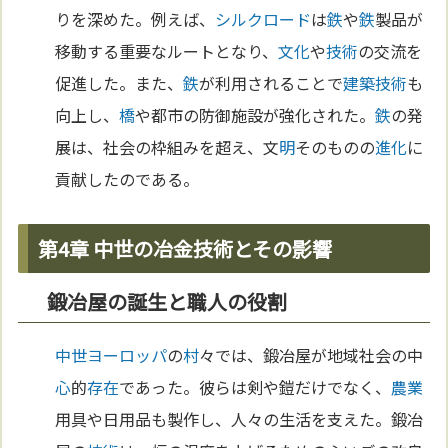
りを深めた。例えば、
シルクロード
は
鉄
や
鉄
製品が
移動する重要なルートとなり、
文化
や
技術
の交流を
促進した。また、
鉄
が利用されることで
建築
技術
も
向上し、
橋
や都市の防御施設が強化された。
鉄
の発
展は、社会の枠組みを超え、文
明
そのものの
進化
に
貢献したのである。
第4章 中世の冶金技術とその影響
鍛冶屋の誕生と職人の役割
中世
ヨーロッパ
の
村
々では、鍛冶屋が地域社会の中
心
的
存在
であった。彼らは剣や鎧だけでなく、
農業
用具や日用品も製作し、人々の生活を支えた。鍛冶