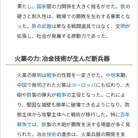
果たし、
国家
間の力関係を大きく揺るがせた。
鉄
の
硬さと耐久性は、戦場での勝敗を左右する要素とな
った。
鉄
の
武器
は単なる戦闘道具ではなく、文
明
が
拡張し、社会が発展する原動力であった。
火薬の力: 冶金技術が生んだ新兵器
火薬の発
明
は
戦争
の性質を一変させた。
中世
末期、
中
国
で発
明
された火薬は
ヨーロッパ
にも伝わり、大
砲や
鉄
製の弾丸が
戦争
の主役となった。これによ
り、堅固な城壁も簡単に破壊できるようになり、防
御主体から攻撃主体へと戦術が移行した。特に
百年
戦争
では、
鉄
製の大砲が勝敗を決する場面が多く見
られた。冶
金
技術
の進歩は、火薬兵器の開発を支