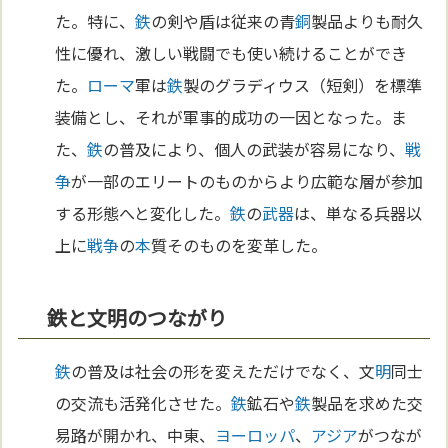
た。特に、
鉄
の剣や盾は従来の青
銅
製品よりも耐久
性に優れ、激しい戦闘でも使い続けることができ
た。
ローマ
軍は
鉄
製のグラディウス（短剣）を標準
装備とし、それが軍事的成功の一因となった。ま
た、
鉄
の普及により、個人の武装が容易になり、
戦
争
が一部のエリートのものからより広範な層が参加
する形態へと変化した。
鉄
の
武器
は、単なる兵器以
上に
戦争
の
本
質そのものを変革した。
鉄と文明のつながり
鉄
の普及は社会の形を変えただけでなく、文
明
同士
の交流も活発化させた。
鉄
鉱石や
鉄
製品を求めた交
易路が開かれ、中東、
ヨーロッパ
、
アジア
がつなが