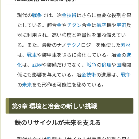
現代の
戦争
では、冶
金
技術
はさらに重要な役割を果
たしている。超合
金
や
チタン
合
金
は
航空
機や
宇宙
兵
器に利用され、高い強度と軽量性を兼ね備えてい
る。また、最新のナノ
テクノ
ロジーを駆使した
素材
は、
戦車
や装甲車をさらに強化している。冶
金
の
進
化
は、
武器
や装備だけでなく、
戦争
の
倫理
や
国
際関
係にも影響を与えている。冶
金
技術
の進展は、
戦争
の
未来
をも形作る可能性を秘めている。
第9章 環境と冶金の新しい挑戦
鉄のリサイクルが未来を支える