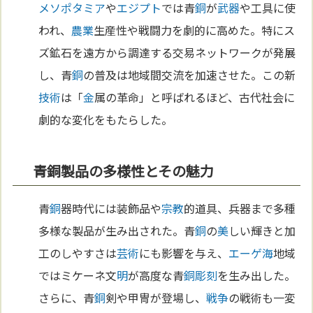
メソポタミア
や
エジプト
では青
銅
が
武器
や工具に使
われ、
農業
生産性や戦闘力を劇的に高めた。特にス
ズ鉱石を遠方から調達する交易ネットワークが発展
し、青
銅
の普及は地域間交流を加速させた。この新
技術
は「
金
属の革命」と呼ばれるほど、古代社会に
劇的な変化をもたらした。
青銅製品の多様性とその魅力
青
銅
器時代には装飾品や
宗教
的道具、兵器まで多種
多様な製品が生み出された。青
銅
の
美
しい輝きと加
工のしやすさは
芸術
にも影響を与え、
エーゲ海
地域
ではミケーネ文
明
が高度な青
銅
彫刻
を生み出した。
さらに、青
銅
剣や甲冑が登場し、
戦争
の戦術も一変