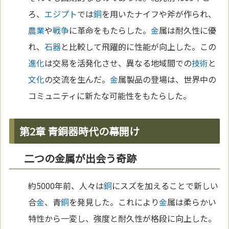
ろ、
エジプト
では
銅
を用いたナイフや斧が作られ、
農業
や
戦争
に革命をもたらした。
金
属は耐久性に優
れ、
石器
と比較して飛躍的に性能が向上した。この
進化
は交易を活発化させ、異なる地域間での
技術
と
文化
の交流を生んだ。
金
属製品の登場は、世界中の
コミュニティに新たな可能性をもたらした。
第2章 青銅器時代の幕開け
二つの金属が出会う奇跡
約5000年前、人々は
銅
にスズを加えることで新しい
合
金
、青
銅
を発見した。これにより
金
属は柔らかい
特性から一変し、強度と耐久性が格段に向上した。