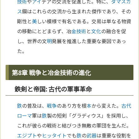
技術
や
アイ
デアの交流を促進した。特に、
ダマスカ
ス
鋼はこれらの交流から生まれた傑作であり、その
剛性と
美
しい模様で有名である。交易は単なる物資
の移動にとどまらず、冶
金
技術
と
文化
の融合を促
し、世界の文
明
発展を推進した重要な要因であっ
た。
第8章 戦争と冶金技術の進化
鉄剣と帝国: 古代の軍事革命
鉄
の普及は、
戦争
のあり方を根
本
から変えた。
古代
ローマ
軍は
鉄
製の短剣「グラディウス」を採用し、
これが彼らの戦術と結びつき無敵の軍団を生んだ。
エジプト
や
ヒッタイト
でも
鉄
の
武器
は重要な役割を