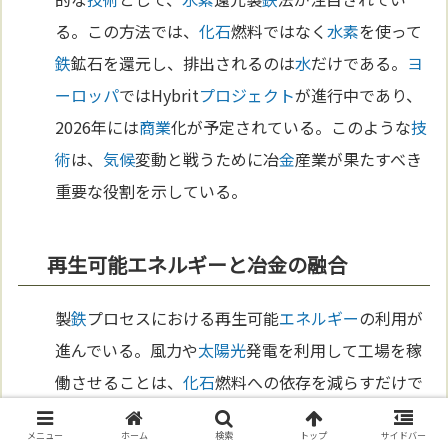
る。この方法では、
化石
燃料ではなく
水素
を使って
鉄
鉱石を還元し、排出されるのは
水
だけである。
ヨ
ーロッパ
ではHybrit
プロジェクト
が進行中であり、
2026年には
商業
化が予定されている。このような
技
術
は、
気候
変動と戦うために冶
金
産業が果たすべき
重要な役割を示している。
再生可能エネルギーと冶金の融合
製
鉄
プロセスにおける再生可能
エネルギー
の利用が
進んでいる。風力や
太陽
光
発電を利用して工場を稼
働させることは、
化石
燃料への依存を減らすだけで
なく、環境への負荷を軽減する。一部の
鉄
鋼メーカ
メニュー
ホーム
検索
トップ
サイドバー
ーは、電力の100％を再生可能
エネルギー
で賄う目