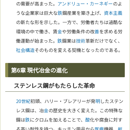
の需要が高まった。
アンドリュー・カーネギー
のよ
うな企業家は巨大な
鉄
鋼産業を築き上げ、
資本主義
の新たな形を示した。一方で、労働者たちは過酷な
環境の中で働き、賃
金
や労働条件の改
善
を求める労
働運動が始まった。
鉄
鋼業は
技術
革新だけでなく、
社会構造
そのものを変える契機となったのである。
第6章 現代冶金の進化
ステンレス鋼がもたらした革命
20世紀
初頭、ハリー・ブレアリーが発
明
したステン
レス鋼は、冶
金
の歴史を大きく変えた。この特殊な
鋼は
鉄
にクロムを加えることで、
酸
化や腐食に対す
る高い耐性を持つ。キッチン用品から
医療
機器、
航