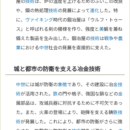
屋の
技術
は、炉の温度を上げるためのふいごの改良
や、鋼の熱処理
技術
の発展によって
進化
した。特
に、
ヴァイキング
時代の鍛冶屋は「ウルフ・トゥー
ス」と呼ばれる剣の模様を作り、強度と
美
観を兼ね
備えた製品を生み出した。鍛冶屋の
技術
は
戦争
や
農
業
における
中世
社会の発展を直接的に支えた。
城と都市の防衛を支える冶金技術
中世
には城が防衛の
象徴
であり、その建設に冶
金
技
術
が活用された。
鉄
の門や格子、強固な鎖などの
金
属部品は、攻城兵器に対抗するために不可欠であっ
た。また、火薬の登場により、砲弾を支える鋳
鉄
技
術
が発展した。これにより、都市の防衛がさらに強