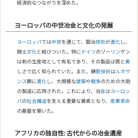
経済的なつながりを深めた。
ヨーロッパの中世冶金と文化の発展
ヨーロッパ
では
中世
を通じて、鍛冶
技術
が
進化
し、
騎士
文化
と結びついた。特に
ドイツ
のゾー
リン
ゲン
は剣の生産地として有名であり、その製品は質と
美
しさで広く知られていた。また、鋳
鉄
技術
は
ルネサ
ンス
期に
進化
し、大規模な
建築
や
戦争
のための大砲
の製造に応用された。これにより、冶
金
は
ヨーロッ
パ
の
社会構造
を支える重要な要素となり、
産業革命
の基盤を築いた。
アフリカの独自性: 古代からの冶金遺産