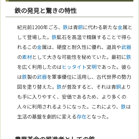
鉄の発見と驚きの特性
紀元前1200年ごろ、
鉄
は青
銅
に代わる新たな
金
属と
して登場した。
鉄
鉱石を高温で精錬することで得ら
れるこの
金
属は、硬度と耐久性に優れ、道具や
武器
の
素材
として大きな可能性を秘めていた。最初に
鉄
を広く利用したのは
ヒッタイト
文
明
であった。彼ら
は
鉄
製の
武器
を軍事優位に活用し、古代世界の勢力
図を塗り替えた。
鉄
が普及すると、それは青
銅
より
も手に入りやすく、安価であるため、より多くの
人々に利用されるようになった。これにより、
鉄
は
生活の基盤を劇的に変える
存在
となった。