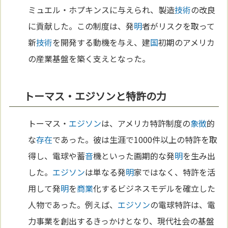
ミュエル・ホプキンスに与えられ、製造
技術
の改良
に貢献した。この制度は、発
明
者がリスクを取って
新
技術
を開発する動機を与え、建
国
初期のアメリカ
の産業基盤を築く支えとなった。
トーマス・エジソンと特許の力
トーマス・
エジソン
は、アメリカ特許制度の
象徴
的
な
存在
であった。彼は生涯で1000件以上の特許を取
得し、電球や蓄
音
機といった画期的な発
明
を生み出
した。
エジソン
は単なる発
明
家ではなく、特許を活
用して発
明
を
商業
化するビジネスモデルを確立した
人物であった。例えば、
エジソン
の電球特許は、電
力事業を創出するきっかけとなり、現代社会の基盤