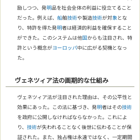
励しつつ、発
明
品を社会全体の利益に役立てること
だった。例えば、
船
舶
技術
や製造
技術
が対
象
とな
り、特許を得た発
明
者は経済的利益を確保すること
ができた。このシステムは他
国
からも注目され、特
許という概念が
ヨーロッパ
中に広がる契機となっ
た。
ヴェネツィア法の画期的な仕組み
ヴェネツィア法が注目された理由は、その公平性と
効果にあった。この法に基づき、発
明
者はその
技術
を政府に公開しなければならなかった。これによ
り、
技術
が失われることなく後世に伝わることが保
証された。また、独占権は永遠ではなく、一定期間