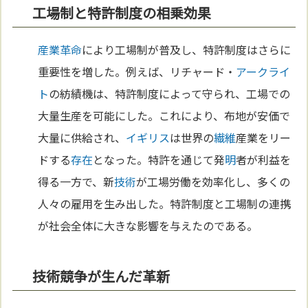
工場制と特許制度の相乗効果
産業革命
により工場制が普及し、特許制度はさらに
重要性を増した。例えば、リチャード・
アークライ
ト
の紡績機は、特許制度によって守られ、工場での
大量生産を可能にした。これにより、布地が安価で
大量に供給され、
イギリス
は世界の
繊維
産業をリー
ドする
存在
となった。特許を通じて発
明
者が利益を
得る一方で、新
技術
が工場労働を効率化し、多くの
人々の雇用を生み出した。特許制度と工場制の連携
が社会全体に大きな影響を与えたのである。
技術競争が生んだ革新