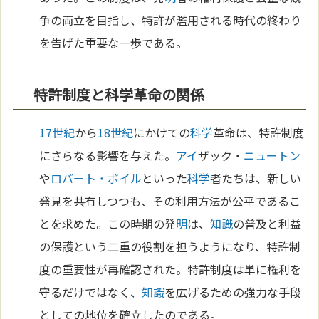
争の両立を目指し、特許が濫用される時代の終わり
を告げた重要な一歩である。
特許制度と科学革命の関係
17世紀
から
18世紀
にかけての
科学
革命は、特許制度
にさらなる影響を与えた。
アイ
ザック・
ニュートン
や
ロバート・ボイル
といった
科学
者たちは、新しい
発見を共有しつつも、その利用方法が公平であるこ
とを求めた。この時期の発
明
は、
知識
の普及と利益
の保護という二重の役割を担うようになり、特許制
度の重要性が再確認された。特許制度は単に権利を
守るだけではなく、
知識
を広げるための強力な手段
としての地位を確立したのである。