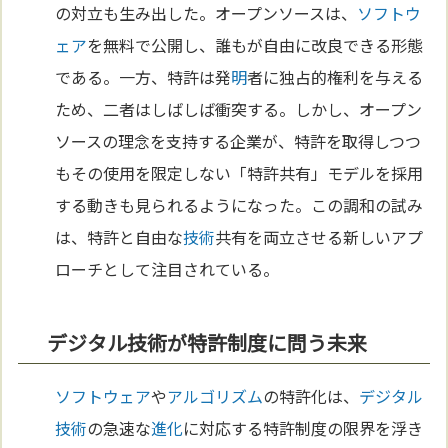
の対立も生み出した。オープンソースは、
ソフトウ
ェア
を無料で公開し、誰もが自由に改良できる形態
である。一方、特許は発
明
者に独占的権利を与える
ため、二者はしばしば衝突する。しかし、オープン
ソースの理念を支持する企業が、特許を取得しつつ
もその使用を限定しない「特許共有」モデルを採用
する動きも見られるようになった。この調和の試み
は、特許と自由な
技術
共有を両立させる新しいアプ
ローチとして注目されている。
デジタル技術が特許制度に問う未来
ソフトウェア
や
アルゴリズム
の特許化は、
デジタル
技術
の急速な
進化
に対応する特許制度の限界を浮き