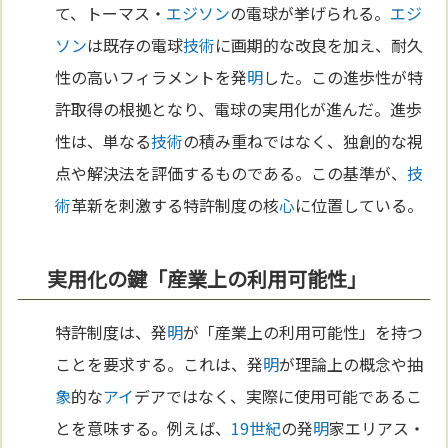
て、トーマス・
エジソン
の電球が挙げられる。
エジ
ソン
は既存の電球
技術
に画期的な改良を加え、耐久
性の高いフィラメントを発
明
した。この進歩性が特
許取得の根拠となり、電球の実用化が進んだ。進歩
性は、単なる
技術
の積み重ねではなく、独創的な視
点や解決法を評価するものである。この基準が、
技
術
革新を刺激する特許制度の核
心
に位置している。
実用化の鍵「産業上の利用可能性」
特許制度は、発
明
が「産業上の利用可能性」を持つ
ことを要求する。これは、発
明
が理論上の概念や抽
象
的な
アイ
デアではなく、実際に使用可能であるこ
とを意味する。例えば、
19世紀
の発
明
家エリアス・