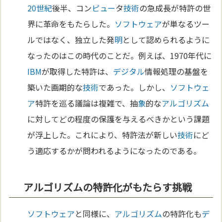
20世紀
後半、コン
ピュー
タ
技術
の急成長が特許の世
界に革命をもたらした。
ソフトウェア
が単なるツー
ルではなく、独立した発
明
として認められるように
なったのはこの時代のことだ。例えば、1970年代に
IBM
が取得した特許は、
デジタル
情報処理の基盤を
築いた画期的な
技術
であった。しかし、
ソフトウェ
ア
特許を巡る議論は複雑で、抽
象
的な
アルゴリズム
に対してどの程度の保護を与えるべきかという課題
が浮上した。これにより、特許法が新しい
技術
にど
う適応するかが問われるようになったのである。
アルゴリズムの特許化がもたらす挑戦
ソフトウェア
と同様に、
アルゴリズム
の特許化も
デ