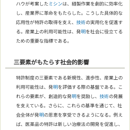
ハウが考案した
ミシン
は、縫製作業を劇的に効率化
し、産業界に革命をもたらした。こうした具体的な
応用性が特許の取得を支え、
技術
の実用化を促進す
る。産業上の利用可能性は、発
明
を社会に役立てる
ための重要な指標である。
三要素がもたらす社会的影響
特許制度の三要素である新規性、進歩性、産業上の
利用可能性は、発
明
を評価する際の基盤である。こ
れらの要素が、創造的な発
明
を奨励し、
技術
の発展
を支えている。さらに、これらの基準を通じて、社
会全体が発
明
の恩恵を享受できるようになる。例え
ば、医薬品の特許は新しい治療法の開発を促進し、