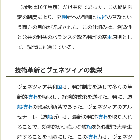
（通常は10年程度）だけ有効であった。この期間限
定の制度により、発
明
者への報酬と
技術
の普及とい
う両方の目的が達成された。この仕組みは、創造性
と公共の利益のバランスを取る特許の基
本
原則とし
て、現代にも通じている。
技術革新とヴェネツィアの繁栄
ヴェネツィア共和
国
は、特許制度を通じて多くの革
新的
技術
を吸収し、経済的繁栄を遂げた。特に、造
船
技術
の発展が顕著であった。ヴェネツィアのアル
セナーレ（造
船
所）は、最新の特許
技術
を取り入れ
ることで、効率的かつ強力な艦
船
を短期間で大量生
産することを可能にした。この
技術
力は、ヴェネツ