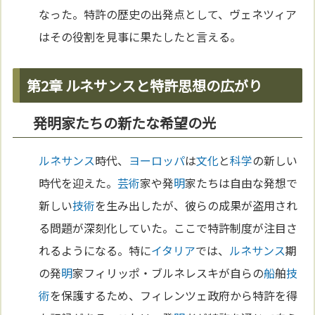
なった。特許の歴史の出発点として、ヴェネツィア
はその役割を見事に果たしたと言える。
第2章 ルネサンスと特許思想の広がり
発明家たちの新たな希望の光
ルネサンス
時代、
ヨーロッパ
は
文化
と
科学
の新しい
時代を迎えた。
芸術
家や発
明
家たちは自由な発想で
新しい
技術
を生み出したが、彼らの成果が盗用され
る問題が深刻化していた。ここで特許制度が注目さ
れるようになる。特に
イタリア
では、
ルネサンス
期
の発
明
家フィリッポ・ブルネレスキが自らの
船
舶
技
術
を保護するため、フィレンツェ政府から特許を得