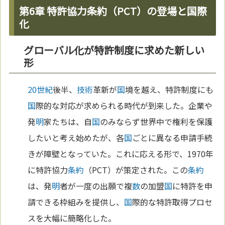
第6章 特許協力条約（PCT）の登場と国際
化
グローバル化が特許制度に求めた新しい
形
20世紀
後半、
技術
革新が
国
境を越え、特許制度にも
国
際的な対応が求められる時代が到来した。企業や
発
明
家たちは、自
国
のみならず世界中で権利を保護
したいと考え始めたが、各
国
ごとに異なる申請手続
きが障壁となっていた。これに応える形で、1970年
に特許協力
条約
（PCT）が策定された。この
条約
は、発
明
者が一度の出願で複
数
の加盟
国
に特許を申
請できる枠組みを提供し、
国
際的な特許取得プロセ
スを大幅に簡略化した。