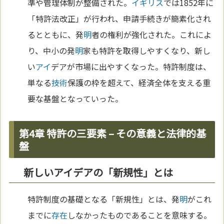
準や管理体制が整備された。
イギリス
では1852年に
「特許法改正」が行われ、申請手続きが簡素化され
るとともに、発
明
者の権利が強化された。これによ
り、中小の発
明
家も特許を取得しやすくなり、新し
い
アイ
デアが市場に出やすくなった。特許制度は、
単なる
技術
保護の枠を超えて、経済全体を支える重
要な基盤となっていった。
第4章 特許の三要素 – その意義と法律的基
盤
新しいアイデアの「新規性」とは
特許制度の基礎となる「新規性」とは、発
明
がこれ
までに
存在
しなかったものであることを意味する。