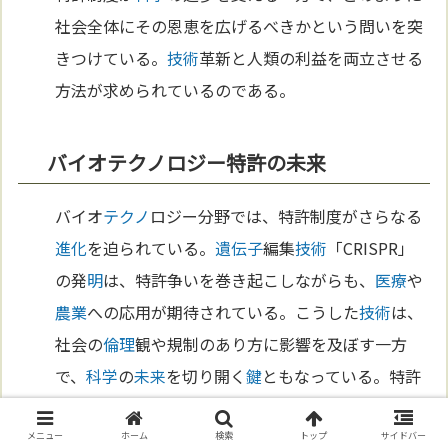
社会全体にその恩恵を広げるべきかという問いを突
きつけている。
技術
革新と人類の利益を両立させる
方法が求められているのである。
バイオテクノロジー特許の未来
バイオ
テクノ
ロジー分野では、特許制度がさらなる
進化
を迫られている。
遺伝子
編集
技術
「CRISPR」
の発
明
は、特許争いを巻き起こしながらも、
医療
や
農業
への応用が期待されている。こうした
技術
は、
社会の
倫理
観や規制のあり方に影響を及ぼす一方
で、
科学
の
未来
を切り開く
鍵
ともなっている。特許
制度は、バイオ
テクノ
ロジーの
進化
を支える一方
で、より公平で持続可能な仕組みを模索し続けなけ
メニュー
ホーム
検索
トップ
サイドバー