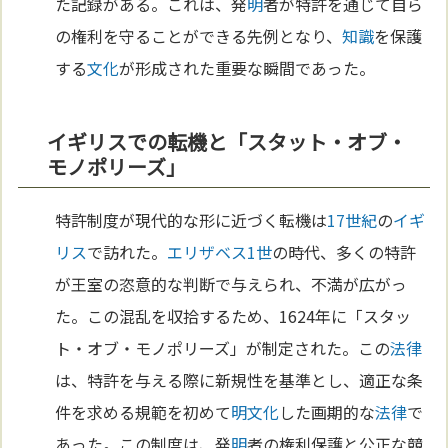
た記録がある。これは、発
明
者が特許を通じて自ら
の権利を守ることができる先例となり、
知識
を保護
する
文化
が形成された重要な瞬間であった。
イギリスでの転機と「スタット・オブ・
モノポリーズ」
特許制度が現代的な形に近づく転機は
17世紀
の
イギ
リス
で訪れた。
エリザベス1世
の時代、多くの特許
が王室の恣意的な判断で与えられ、不満が広がっ
た。この混乱を収拾するため、1624年に「スタッ
ト・オブ・モノポリーズ」が制定された。この
法律
は、特許を与える際に新規性を基準とし、適正な条
件を求める規範を初めて
明
文化
した画期的な
法律
で
あった。この制度は、発
明
者の権利保護と公正な競