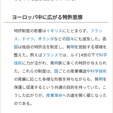
ヨーロッパ中に広がる特許思想
特許制度の影響は
イギリス
にとどまらず、
フラン
ス
、
ドイツ
、
オランダ
などの
国
々にも波及した。各
国
は独自の特許法を制定し、発
明
を奨励する環境を
整えた。例えば
フランス
では、ルイ14世の下で
科学
技術
に力が注がれ、発
明
家に多くの特許が与えられ
た。これらの制度は、
国
ごとの産業構造や
科学
技術
の発展に応じた多様な形態を持ちながらも、発
明
を
保護し促進するという共通の目的を持っていた。こ
うした広がりが、
産業革命
への道を開く礎となった
のである。