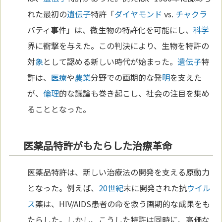
れた最初の
遺伝子
特許「
ダイヤモンド
vs.
チャクラ
バティ事件」は、微生物の特許化を可能にし、
科学
界に衝撃を与えた。この判決により、生物を特許の
対
象
として認める新しい時代が始まった。
遺伝子
特
許は、
医療
や
農業
分野での画期的な発
明
を支えた
が、
倫理
的な議論も巻き起こし、社会の注目を集め
ることとなった。
医薬品特許がもたらした治療革命
医薬品特許は、新しい治療法の開発を支える原動力
となった。例えば、
20世紀
末に開発された抗
ウイル
ス
薬は、HIV/AIDS患者の命を救う画期的な成果をも
たらした。しかし、こうした特許は同時に、高価な