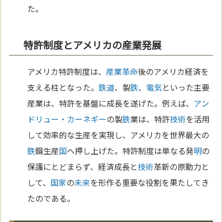
た。
特許制度とアメリカの産業発展
アメリカ特許制度は、
産業革命
後のアメリカ経済を
支える柱となった。
鉄道
、製
鉄
、
電気
といった主要
産業は、特許を基盤に成長を遂げた。例えば、
アン
ドリュー・カーネギー
の製
鉄
業は、特許
技術
を活用
して効率的な生産を実現し、アメリカを世界最大の
鉄
鋼生産
国
へ押し上げた。特許制度は単なる発
明
の
保護にとどまらず、経済成長と
技術
革新の原動力と
して、
国家
の
未来
を形作る重要な役割を果たしてき
たのである。