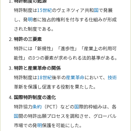
特許制度の起源
特許制度は
15世紀
のヴェネツィア共和
国
で発展
し、発
明
者に独占的権利を付与する仕組みが形成
された制度である。
特許の三要素
特許には「新規性」「進歩性」「産業上の利用可
能性」の3つの要素が求められる法的基準がある。
特許と
産業革命
の関係
特許制度は
18世紀
後半の
産業革命
において、
技術
革新を保護し促進する役割を果たした。
国
際特許制度の
進化
特許協力
条約
（PCT）などの
国
際的枠組みは、各
国
間の特許出願プロセスを調和させ、グローバル
市場での発
明
保護を可能にした。