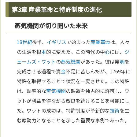
第3章 産業革命と特許制度の進化
蒸気機関が切り開いた未来
18世紀
後半、
イギリス
で始まった
産業革命
は、人々
の生活を根
本
的に変えた。この時代の中
心
には、
ジ
ェームズ・ワット
の
蒸気機関
があった。彼は発
明
を
完成させる過程で資
金
不足に苦しんだが、1769年に
特許を取得することで状況を一変させた。この特許
は、効率的な
蒸気機関
の製造を独占的に許可し、ワ
ットが利益を得ながら改良を続けることを可能にし
た。ワットの成功は、特許制度が革新的な
技術
を生
む原動力となることを示した重要な事例であった。