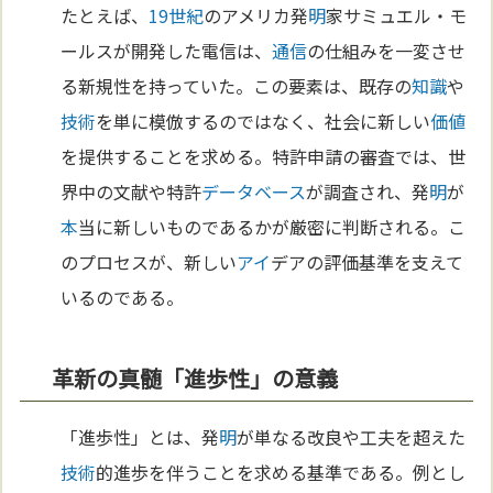
たとえば、
19世紀
のアメリカ発
明
家サミュエル・モ
ールスが開発した電信は、
通信
の仕組みを一変させ
る新規性を持っていた。この要素は、既存の
知識
や
技術
を単に模倣するのではなく、社会に新しい
価値
を提供することを求める。特許申請の審査では、世
界中の文献や特許
データベース
が調査され、発
明
が
本
当に新しいものであるかが厳密に判断される。こ
のプロセスが、新しい
アイ
デアの評価基準を支えて
いるのである。
革新の真髄「進歩性」の意義
「進歩性」とは、発
明
が単なる改良や工夫を超えた
技術
的進歩を伴うことを求める基準である。例とし