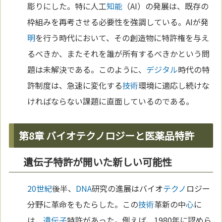
彫りにした。特に人工
知能
（AI）の発展は、既存の
枠組みを再考させる必要性を強調している。AIが発
明
を行う時代において、その創造物に特許権を与え
るべきか、またそれを誰が所有するべきかという問
題は未解決である。このように、
デジタル
時代の特
許制度は、急速に変化する
技術
環境に適応し続けな
ければならない課題に直面しているのである。
第8章 バイオテクノロジーと医薬品特許
遺伝子特許が開いた新しい可能性
20世紀
後半、
DNA
研究の進展はバイオ
テクノ
ロジー
分野に革命をもたらした。この
技術
革新の中
心
に
は、
遺伝子
特許があった。例えば、1980年に認めら