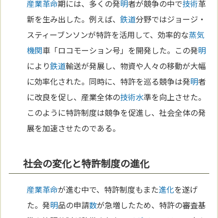
産業革命
期には、多くの発
明
者が競争の中で
技術
革
新を生み出した。例えば、
鉄道
分野ではジョージ・
スティーブンソンが特許を活用して、効率的な
蒸気
機関
車「ロコモーション号」を開発した。この発
明
により
鉄道
輸送が発展し、物資や人々の移動が大幅
に効率化された。同時に、特許を巡る競争は発
明
者
に改良を促し、産業全体の
技術
水
準を向上させた。
このように特許制度は競争を促進し、社会全体の発
展を加速させたのである。
社会の変化と特許制度の進化
産業革命
が進む中で、特許制度もまた
進化
を遂げ
た。発
明
品の申請
数
が急増したため、特許の審査基