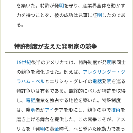
を築いた。特許が発
明
を守り、産業界全体を動かす
力を持つことを、彼の成功は見事に証
明
したのであ
る。
特許制度が支えた発明家の競争
19世紀
後半のアメリカでは、特許制度が発
明
家同士
の競争を激化させた。例えば、
アレクサンダー・グ
ラハム・ベル
とエリシャ・グレイの
電話
発
明
を巡る
特許争いは有名である。最終的にベルが特許を取得
し、
電話
産業を独占する地位を築いた。特許制度
は、発
明
者が
アイ
デアを形にし、競争の中で
技術
を
磨き上げる舞台を提供した。この競争こそが、アメ
リカを「発
明
の黄
金
時代」へと導いた原動力であっ