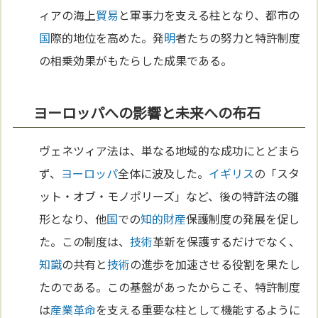
ィアの海上
貿易
と軍事力を支える柱となり、都市の
国
際的地位を高めた。発
明
者たちの努力と特許制度
の相乗効果がもたらした成果である。
ヨーロッパへの影響と未来への布石
ヴェネツィア法は、単なる地域的な成功にとどまら
ず、
ヨーロッパ
全体に波及した。
イギリス
の「スタ
ット・オブ・モノポリーズ」など、後の特許法の雛
形となり、他
国
での
知的財産
保護制度の発展を促し
た。この制度は、
技術
革新を保護するだけでなく、
知識
の共有と
技術
の進歩を加速させる役割を果たし
たのである。この基盤があったからこそ、特許制度
は
産業革命
を支える重要な柱として機能するように