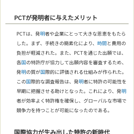
PCTが発明者に与えたメリット
PCTは、発
明
者や企業にとって大きな恩恵をもたら
した。まず、手続きの簡素化により、
時間
と費用の
負担が軽減された。また、PCTを通じた出願では、
各
国
の特許庁が協力して出願内容を審査するため、
発
明
の質が
国
際的に評価される仕組みが作られた。
この
国
際的な調査報告は、発
明
者に特許の可能性を
早期に把握させる助けとなった。これにより、発
明
者が効率よく特許権を確保し、グローバルな市場で
競争力を持つことが可能になったのである。
国際協力が生み出した特許の新時代