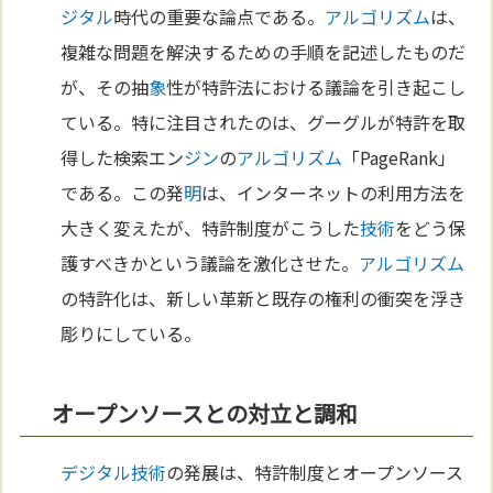
ジタル
時代の重要な論点である。
アルゴリズム
は、
複雑な問題を解決するための手順を記述したものだ
が、その抽
象
性が特許法における議論を引き起こし
ている。特に注目されたのは、グーグルが特許を取
得した検索エン
ジン
の
アルゴリズム
「PageRank」
である。この発
明
は、インターネットの利用方法を
大きく変えたが、特許制度がこうした
技術
をどう保
護すべきかという議論を激化させた。
アルゴリズム
の特許化は、新しい革新と既存の権利の衝突を浮き
彫りにしている。
オープンソースとの対立と調和
デジタル
技術
の発展は、特許制度とオープンソース