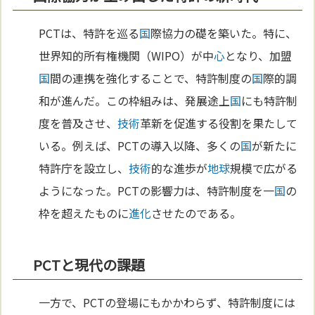
PCTは、特許を巡る
国
際協力の礎を築いた。特に、
世界知的所有権機関（WIPO）が中
心
となり、加盟
国
間の連携を強化することで、特許制度の
国
際的調
和が進んだ。この枠組みは、発展途上
国
にも特許制
度を普及させ、
技術
革新を促進する役割を果たして
いる。例えば、PCTの導入以降、多くの
国
が新たに
特許庁を設立し、
技術
的な進歩が
地球
規模で広がる
ようになった。PCTの影響力は、特許制度を一
国
の
枠を超えたものに
進化
させたのである。
PCTと現代の課題
一方で、PCTの登場にもかかわらず、特許制度には