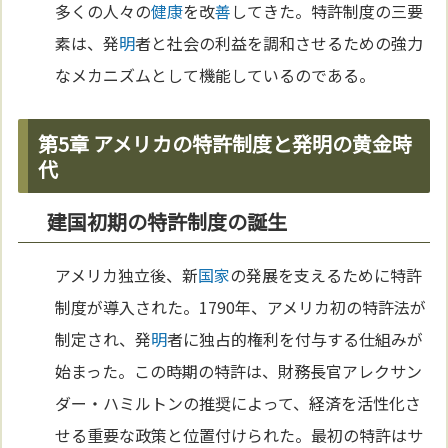
多くの人々の
健康
を改
善
してきた。特許制度の三要
素は、発
明
者と社会の利益を調和させるための強力
なメカニズムとして機能しているのである。
第5章 アメリカの特許制度と発明の黄金時
代
建国初期の特許制度の誕生
アメリカ独立後、新
国家
の発展を支えるために特許
制度が導入された。1790年、アメリカ初の特許法が
制定され、発
明
者に独占的権利を付与する仕組みが
始まった。この時期の特許は、財務長官アレクサン
ダー・ハミルトンの推奨によって、経済を活性化さ
せる重要な政策と位置付けられた。最初の特許はサ