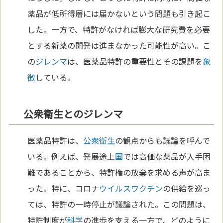
薬品が低所得層には届かないという問題も引き起こ
した。一方で、特許がなければ膨大な研究費を必要
とする新薬の開発は進まなかった可能性が高い。こ
の
ジレンマ
は、医薬品特許の重要性とその課題を
象
徴
している。
公衆衛生とのジレンマ
医薬品特許は、
公衆衛生
の観点からも議論を呼んで
いる。例えば、発展途上
国
では高価な薬品が入手困
難であることから、特許権の放棄を求める声が高ま
った。特に、コロナ
ウイルス
ワクチン
の供給を巡っ
ては、特許の一時停止が議論された。この問題は、
特許制度が
科学
の進歩を支える一方で、どのように