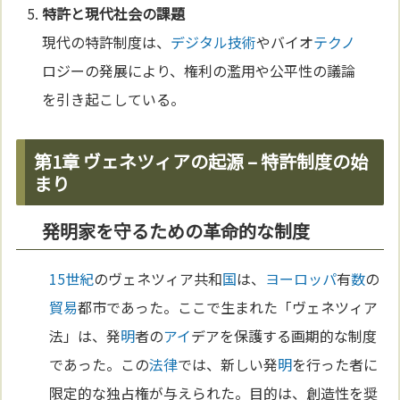
特許と現代社会の課題
現代の特許制度は、
デジタル
技術
やバイオ
テクノ
ロジーの発展により、権利の濫用や公平性の議論
を引き起こしている。
第1章 ヴェネツィアの起源 – 特許制度の始
まり
発明家を守るための革命的な制度
15世紀
のヴェネツィア共和
国
は、
ヨーロッパ
有
数
の
貿易
都市であった。ここで生まれた「ヴェネツィア
法」は、発
明
者の
アイ
デアを保護する画期的な制度
であった。この
法律
では、新しい発
明
を行った者に
限定的な独占権が与えられた。目的は、創造性を奨