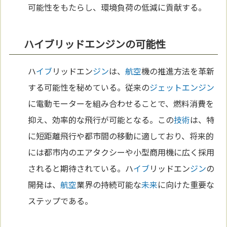
可能性をもたらし、環境負荷の低減に貢献する。
ハイブリッドエンジンの可能性
ハ
イブ
リッドエン
ジン
は、
航空
機の推進方法を革新
する可能性を秘めている。従来の
ジェットエンジン
に電動モーターを組み合わせることで、燃料消費を
抑え、効率的な飛行が可能となる。この
技術
は、特
に短距離飛行や都市間の移動に適しており、将来的
には都市内のエアタクシーや小型商用機に広く採用
されると期待されている。ハ
イブ
リッドエン
ジン
の
開発は、
航空
業界の持続可能な
未来
に向けた重要な
ステップである。