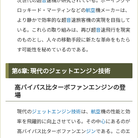
次世代の超
音
速機が研究されている。ボーイングや
ロッキード・マーティンなどの
航空
機メーカーは、
より静かで効率的な超
音
速旅客機の実現を目指して
いる。これらの取り組みは、再び超
音
速飛行を現実
のものとし、人々の移動手段に新たな革命をもたら
す可能性を秘めているのである。
第6章: 現代のジェットエンジン技術
高バイパス比ターボファンエンジンの登
場
現代の
ジェットエンジン
技術
は、
航空
機の性能と効
率を飛躍的に向上させている。その中
心
にあるのが
高バイパス比ターボファンエン
ジン
である。このエ