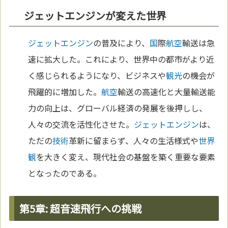
ジェットエンジンが変えた世界
ジェットエンジン
の普及により、
国
際
航空
輸送は急
速に拡大した。これにより、世界中の都市がより近
く感じられるようになり、ビジネスや
観光
の機会が
飛躍的に増加した。
航空
輸送の高速化と大量輸送能
力の向上は、グローバル経済の発展を後押しし、
人々の交流を活性化させた。
ジェットエンジン
は、
ただの
技術
革新に留まらず、人々の生活様式や
世界
観
を大きく変え、現代社会の基盤を築く重要な要素
となったのである。
第5章: 超音速飛行への挑戦