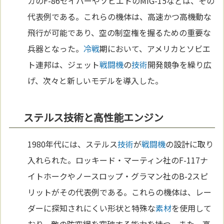
カのF-86セイバーやソビエトのMiG-15などは、その
代表例である。これらの機体は、高速かつ高機動な
飛行が可能であり、空の制空権を握るための重要な
兵器となった。
冷戦
期において、アメリカとソビエ
ト連邦は、ジェット
戦闘機
の
技術
開発競争を繰り広
げ、次々と新しいモデルを導入した。
ステルス技術と高性能エンジン
1980年代には、ステルス
技術
が
戦闘機
の設計に取り
入れられた。ロッキード・マーティン社のF-117ナ
イトホークやノースロップ・グラマン社のB-2スピ
リットがその代表例である。これらの機体は、レー
ダーに探知されにくい形状と特殊な
素材
を使用して