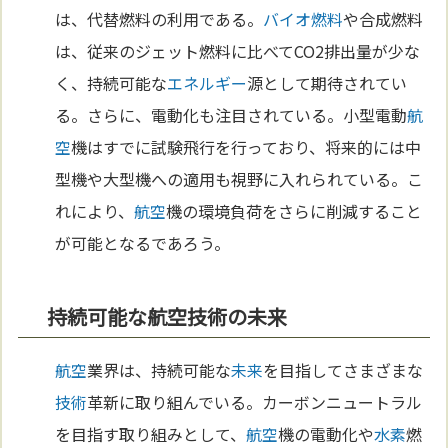
は、代替燃料の利用である。
バイオ燃料
や合成燃料
は、従来のジェット燃料に比べてCO2排出量が少な
く、持続可能な
エネルギー
源として期待されてい
る。さらに、電動化も注目されている。小型電動
航
空
機はすでに試験飛行を行っており、将来的には中
型機や大型機への適用も視野に入れられている。こ
れにより、
航空
機の環境負荷をさらに削減すること
が可能となるであろう。
持続可能な航空技術の未来
航空
業界は、持続可能な
未来
を目指してさまざまな
技術
革新に取り組んでいる。カーボンニュートラル
を目指す取り組みとして、
航空
機の電動化や
水素
燃