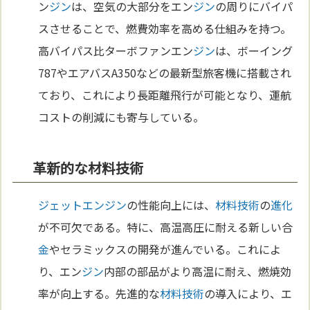
ン
ジン
は、空気の大部分をエン
ジン
の周りにバイパ
スさせることで、燃費効率を高める仕組みを持つ。
高バイパス比ターボファンエン
ジン
は、ボーイング
787やエアバスA350などの最新型旅客機に搭載され
ており、これにより長距離飛行が可能となり、運航
コストの削減にも寄与している。
革新的な材料技術
ジェットエンジン
の性能向上には、
材料
技術
の
進化
が不可欠である。特に、高温高圧に耐える新しい合
金
やセラミックスの開発が進んでいる。これによ
り、エン
ジン
内部の部品がより高温に耐え、燃焼効
率が向上する。先進的な
材料
技術
の導入により、エ