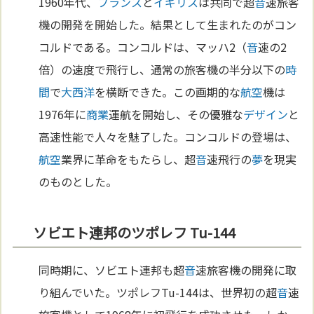
1960年代、
フランス
と
イギリス
は共同で超
音
速旅客
機の開発を開始した。結果として生まれたのがコン
コルドである。コンコルドは、マッハ2（
音
速の2
倍）の速度で飛行し、通常の旅客機の半分以下の
時
間
で
大西洋
を横断できた。この画期的な
航空
機は
1976年に
商業
運航を開始し、その優雅な
デザイン
と
高速性能で人々を魅了した。コンコルドの登場は、
航空
業界に革命をもたらし、超
音
速飛行の
夢
を現実
のものとした。
ソビエト連邦のツポレフ Tu-144
同時期に、ソビエト連邦も超
音
速旅客機の開発に取
り組んでいた。ツポレフTu-144は、世界初の超
音
速