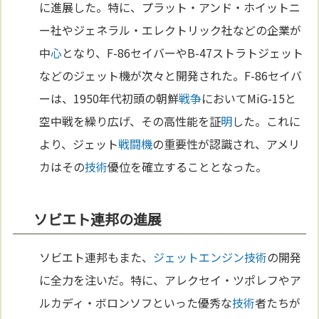
に進展した。特に、プラット・アンド・ホイットニ
ー社やジェネラル・エレクトリック社などの企業が
中
心
となり、F-86セイバーやB-47ストラトジェット
などのジェット機が次々と開発された。F-86セイバ
ーは、1950年代初頭の朝鮮
戦争
においてMiG-15と
空中戦を繰り広げ、その高性能を証
明
した。これに
より、ジェット
戦闘機
の重要性が認識され、アメリ
カはその
技術
優位を確立することとなった。
ソビエト連邦の進展
ソビエト連邦もまた、
ジェットエンジン
技術
の開発
に全力を注いだ。特に、アレクセイ・ツポレフやア
ルカディ・ボロンソフといった優秀な
技術
者たちが