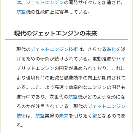
は、
ジェットエンジン
の開発サイクルを加速させ、
航空
機の性能向上に寄与している。
現代のジェットエンジンの未来
現代の
ジェットエンジン
技術
は、さらなる
進化
を遂
げるための研究が続けられている。電動推進やハ
イ
ブ
リッドエン
ジン
の開発が進められており、これに
より環境負荷の低減と燃費効率の向上が期待されて
いる。また、より高速で効率的なエン
ジン
の開発も
進行中であり、次世代の
航空
機がどのような形にな
るのかが注目されている。現代の
ジェットエンジン
技術
は、
航空
業界の
未来
を切り拓く
鍵
となるのであ
る。