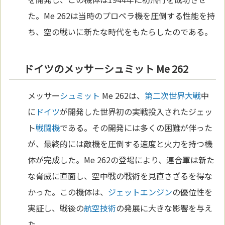
た。Me 262は当時のプロペラ機を圧倒する性能を持
ち、空の戦いに新たな時代をもたらしたのである。
ドイツのメッサーシュミット Me 262
メッサー
シュミット
Me 262は、
第二次世界大戦
中
に
ドイツ
が開発した世界初の実戦投入されたジェッ
ト
戦闘機
である。その開発には多くの困難が伴った
が、最終的には敵機を圧倒する速度と火力を持つ機
体が完成した。Me 262の登場により、連合軍は新た
な脅威に直面し、空中戦の戦術を見直さざるを得な
かった。この機体は、
ジェットエンジン
の優位性を
実証し、戦後の
航空
技術
の発展に大きな影響を与え
た。