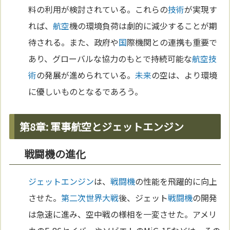
料の利用が検討されている。これらの
技術
が実現す
れば、
航空
機の環境負荷は劇的に減少することが期
待される。また、政府や
国
際機関との連携も重要で
あり、グローバルな協力のもとで持続可能な
航空
技
術
の発展が進められている。
未来
の空は、より環境
に優しいものとなるであろう。
第8章: 軍事航空とジェットエンジン
戦闘機の進化
ジェットエンジン
は、
戦闘機
の性能を飛躍的に向上
させた。
第二次世界大戦
後、ジェット
戦闘機
の開発
は急速に進み、空中戦の様相を一変させた。アメリ