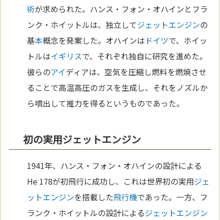
術
が求められた。ハンス・フォン・オハインとフラ
ンク・ホイットルは、独立して
ジェットエンジン
の
基
本
概念を発案した。オハインは
ドイツ
で、ホイッ
トルは
イギリス
で、それぞれ独自に研究を進めた。
彼らの
アイ
ディアは、空気を圧縮し燃料を燃焼させ
ることで高温高圧のガスを生成し、それをノズルか
ら噴出して推力を得るというものであった。
初の実用ジェットエンジン
1941年、ハンス・フォン・オハインの設計による
He 178が初飛行に成功し、これは世界初の実用
ジェ
ットエンジン
を搭載した
飛行機
であった。一方、フ
ランク・ホイットルの設計による
ジェットエンジン