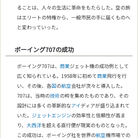
ることは、人々の生活に革命をもたらした。空の旅
はエリートの特権から、一般市民の手に届くものへ
と変わっていった。
ボーイング707の成功
ボーイング707は、
商業
ジェット機の成功例として
広く知られている。1958年に初めて
商業
飛行を行
い、その後、各
国
の
航空
会社が次々と導入した。
707は、当時の
技術
の粋を集めたものであり、その
設計には多くの革新的な
アイ
ディアが盛り込まれて
いた。
ジェットエンジン
の効率性と信頼性が高ま
り、
大西洋
を超える直行便が現実のものとなった。
この成功は、ボーイング社を世界の
航空
機市場での