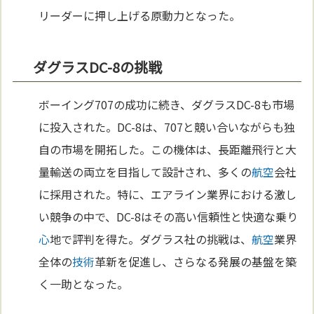
リーダーに押し上げる原動力となった。
ダグラスDC-8の挑戦
ボーイング707の成功に続き、ダグラスDC-8も市場
に投入された。DC-8は、707と競い合いながらも独
自の市場を開拓した。この機体は、長距離飛行と大
量輸送の両立を目指して設計され、多くの
航空
会社
に採用された。特に、エアライン業界における激し
い競争の中で、DC-8はその高い信頼性と快適な乗り
心
地で評判を得た。ダグラス社の挑戦は、
航空
業界
全体の
技術
革新を促進し、さらなる発展の基盤を築
く一助となった。