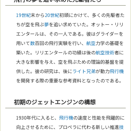
19世紀
末から
20世紀
初頭にかけて、多くの先駆者た
ちが空を飛ぶ
夢
を追い求めていた。オットー・リリ
エンタールは、その一人である。彼はグライダーを
用いて
数
百回の飛行実験を行い、
航空
力学の基礎を
築いた。リリエンタールの功績は後の
航空
技術
者に
大きな影響を与え、空を飛ぶための理論的基盤を提
供した。彼の研究は、後に
ライト兄弟
が動力
飛行機
を開発する際の重要な参考資料となったのである。
初期のジェットエンジンの構想
1930年代に入ると、
飛行機
の速度と性能を飛躍的に
向上させるために、プロペラに代わる新しい推進
技