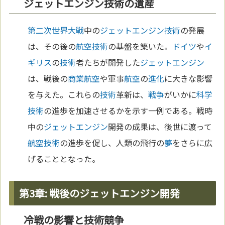
ジェットエンジン技術の遺産
第二次世界大戦
中の
ジェットエンジン
技術
の発展
は、その後の
航空
技術
の基盤を築いた。
ドイツ
や
イ
ギリス
の
技術
者たちが開発した
ジェットエンジン
は、戦後の
商業
航空
や軍事
航空
の
進化
に大きな影響
を与えた。これらの
技術
革新は、
戦争
がいかに
科学
技術
の進歩を加速させるかを示す一例である。戦時
中の
ジェットエンジン
開発の成果は、後世に渡って
航空
技術
の進歩を促し、人類の飛行の
夢
をさらに広
げることとなった。
第3章: 戦後のジェットエンジン開発
冷戦の影響と技術競争