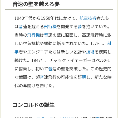
音速の壁を越える夢
1940年代から1950年代にかけて、
航空
技術
者たち
は
音
速を超える
飛行機
を開発する
夢
を抱いていた。
当時の
飛行機
は
音
速の壁に直面し、高速飛行時に激
しい空気抵抗や振動に悩まされていた。しかし、
科
学
者やエンジニアたちは新しい設計や
技術
を模索し
続けた。1947年、チャック・イェーガーはベルX-1
に搭乗し、初めて
音
速の壁を突破した。この歴史的
な瞬間は、超
音
速飛行の可能性を証
明
し、新たな時
代の幕開けを告げた。
コンコルドの誕生