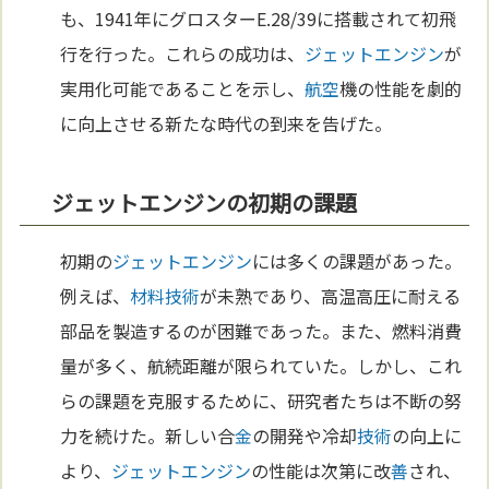
も、1941年にグロスターE.28/39に搭載されて初飛
行を行った。これらの成功は、
ジェットエンジン
が
実用化可能であることを示し、
航空
機の性能を劇的
に向上させる新たな時代の到来を告げた。
ジェットエンジンの初期の課題
初期の
ジェットエンジン
には多くの課題があった。
例えば、
材料
技術
が未熟であり、高温高圧に耐える
部品を製造するのが困難であった。また、燃料消費
量が多く、航続距離が限られていた。しかし、これ
らの課題を克服するために、研究者たちは不断の努
力を続けた。新しい合
金
の開発や冷却
技術
の向上に
より、
ジェットエンジン
の性能は次第に改
善
され、