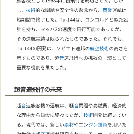
旅客機として1968年に初飛行を成功させた。しか
し、
技術
的な問題や安全性の懸念から、
商業
運航は
短期間で終了した。Tu-144は、コンコルドと似た設
計を持ち、マッハ2の速度で飛行可能であったが、
その運航実績は限られたものであった。それでも、
Tu-144の開発は、ソビエト連邦の
航空
技術
の高さを
示すものであり、超
音
速飛行への挑戦の一環として
重要な役割を果たした。
超音速飛行の未来
超
音
速旅客機の運航は、騒
音
問題や高燃費、経済的
な理由から短命に終わったが、
技術
開発は続いてい
る。現代では、新しい
素材
やエン
ジン
技術
を用いた