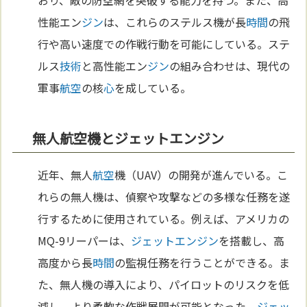
おり、敵の防空網を突破する能力を持つ。また、高
性能エン
ジン
は、これらのステルス機が長
時間
の飛
行や高い速度での作戦行動を可能にしている。ステ
ルス
技術
と高性能エン
ジン
の組み合わせは、現代の
軍事
航空
の核
心
を成している。
無人航空機とジェットエンジン
近年、無人
航空
機（UAV）の開発が進んでいる。こ
れらの無人機は、偵察や攻撃などの多様な任務を遂
行するために使用されている。例えば、アメリカの
MQ-9リーパーは、
ジェットエンジン
を搭載し、高
高度から長
時間
の監視任務を行うことができる。ま
た、無人機の導入により、パイロットのリスクを低
減し、より柔軟な作戦展開が可能となった。
ジェッ