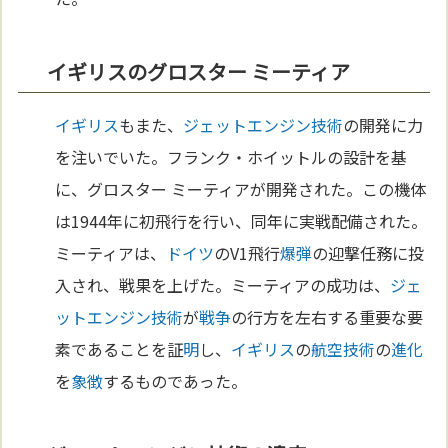
イギリスのグロスター ミーティア
イギリス
もまた、
ジェットエンジン
技術
の開発に力
を注いでいた。フランク・ホイットルの設計を基
に、グロスター ミーティアが開発された。この機体
は1944年に初飛行を行い、同年に実戦配備された。
ミーティアは、
ドイツ
のV1飛行
爆弾
の迎撃任務に投
入され、戦果を上げた。ミーティアの成功は、
ジェ
ットエンジン
技術
が
戦争
の行方を左右する重要な要
素であることを証
明
し、
イギリス
の
航空
技術
の
進化
を
象徴
するものであった。