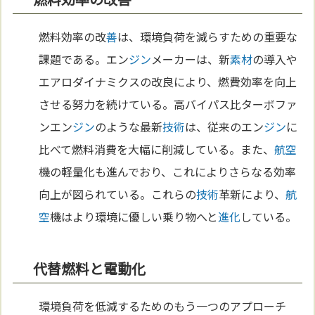
燃料効率の改
善
は、環境負荷を減らすための重要な
課題である。エン
ジン
メーカーは、新
素材
の導入や
エアロダイナミクスの改良により、燃費効率を向上
させる努力を続けている。高バイパス比ターボファ
ンエン
ジン
のような最新
技術
は、従来のエン
ジン
に
比べて燃料消費を大幅に削減している。また、
航空
機の軽量化も進んでおり、これによりさらなる効率
向上が図られている。これらの
技術
革新により、
航
空
機はより環境に優しい乗り物へと
進化
している。
代替燃料と電動化
環境負荷を低減するためのもう一つのアプローチ