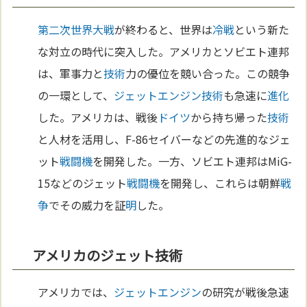
第二次世界大戦
が終わると、世界は
冷戦
という新た
な対立の時代に突入した。アメリカとソビエト連邦
は、軍事力と
技術
力の優位を競い合った。この競争
の一環として、
ジェットエンジン
技術
も急速に
進化
した。アメリカは、戦後
ドイツ
から持ち帰った
技術
と人材を活用し、F-86セイバーなどの先進的なジェ
ット
戦闘機
を開発した。一方、ソビエト連邦はMiG-
15などのジェット
戦闘機
を開発し、これらは朝鮮
戦
争
でその威力を証
明
した。
アメリカのジェット技術
アメリカでは、
ジェットエンジン
の研究が戦後急速