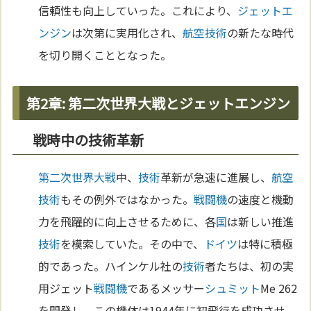
信頼性も向上していった。これにより、
ジェットエ
ンジン
は次第に実用化され、
航空
技術
の新たな時代
を切り開くこととなった。
第2章: 第二次世界大戦とジェットエンジン
戦時中の技術革新
第二次世界大戦
中、
技術
革新が急速に進展し、
航空
技術
もその例外ではなかった。
戦闘機
の速度と機動
力を飛躍的に向上させるために、各
国
は新しい推進
技術
を模索していた。その中で、
ドイツ
は特に積極
的であった。ハインケル社の
技術
者たちは、初の実
用ジェット
戦闘機
であるメッサー
シュミット
Me 262
を開発し、この機体は1944年に初飛行を成功させ