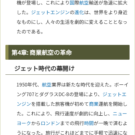
機が登場し、これにより
国
際
航空
輸送が急速に拡大
した。
ジェットエンジン
の
進化
は、世界をより身近
なものにし、人々の生活を劇的に変えることとなっ
たのである。
第4章: 商業航空の革命
ジェット時代の幕開け
1950年代、
航空
業界は新たな時代を迎えた。ボーイ
ング707とダグラスDC-8の登場により、
ジェットエ
ンジン
を搭載した旅客機が初めて
商業
運航を開始し
た。これにより、飛行速度が劇的に向上し、
ニュー
ヨーク
から
ロンドン
までの飛行
時間
が一晩で済むよ
うになった。旅行がこれほどまでに手軽で迅速にな