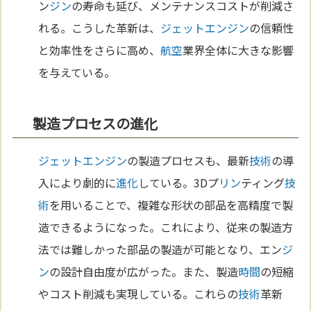
ン
ジン
の寿命も延び、メンテナンスコストが削減さ
れる。こうした革新は、
ジェットエンジン
の信頼性
と効率性をさらに高め、
航空
業界全体に大きな影響
を与えている。
製造プロセスの進化
ジェットエンジン
の製造プロセスも、最新
技術
の導
入により劇的に
進化
している。3Dプ
リン
ティング
技
術
を用いることで、複雑な形状の部品を高精度で製
造できるようになった。これにより、従来の製造方
法では難しかった部品の製造が可能となり、エン
ジ
ン
の設計自由度が広がった。また、製造
時間
の短縮
やコスト削減も実現している。これらの
技術
革新