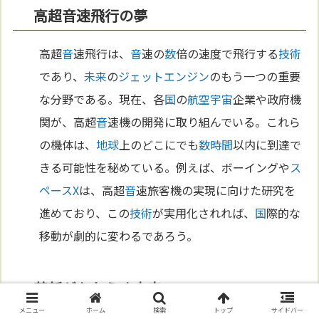
高超音速飛行の夢
高超
音
速飛行は、
音
速の
数
倍の速度で飛行する
技術
であり、
未来
の
ジェットエンジン
のもう一つの重要
な分野である。現在、各
国
の
航空
宇宙
企業や政府機
関が、高超
音
速機の開発に取り組んでいる。これら
の機体は、
地球
上のどこにでも
数
時間
以内に到達で
きる可能性を秘めている。例えば、ボーイングや
ス
ペースX
は、高超
音
速旅客機の実現に向けた研究を
進めており、この
技術
が実用化されれば、
国
際的な
移動が劇的に変わるであろう。
革新がもたらす未来
メニュー
ホーム
検索
トップ
サイドバー