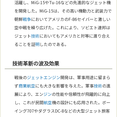
活躍し、MiG-15やTu-16などの先進的なジェット機
を開発した。MiG-15は、その高い機動力と武装力で
朝鮮
戦争
においてアメリカのF-86セイバーと激しい
空中戦を繰り広げた。これにより、ソビエト連邦は
ジェット
技術
においてもアメリカと対等に渡り合え
ることを証
明
したのである。
技術革新の波及効果
戦後の
ジェットエンジン
開発は、軍事用途に留まら
ず
商業
航空
にも大きな影響を与えた。軍事
技術
の進
展により、エン
ジン
の性能や信頼性が飛躍的に向上
し、これが民間
航空
機の設計にも応用された。ボー
イング707やダグラスDC-8などの大型ジェット旅客