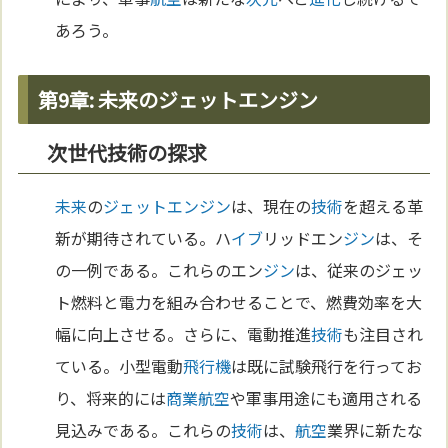
あろう。
第9章: 未来のジェットエンジン
次世代技術の探求
未来
の
ジェットエンジン
は、現在の
技術
を超える革
新が期待されている。ハ
イブ
リッドエン
ジン
は、そ
の一例である。これらのエン
ジン
は、従来のジェッ
ト燃料と電力を組み合わせることで、燃費効率を大
幅に向上させる。さらに、電動推進
技術
も注目され
ている。小型電動
飛行機
は既に試験飛行を行ってお
り、将来的には
商業
航空
や軍事用途にも適用される
見込みである。これらの
技術
は、
航空
業界に新たな