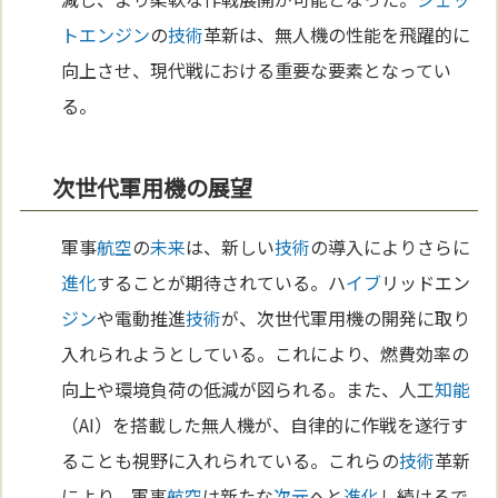
トエンジン
の
技術
革新は、無人機の性能を飛躍的に
向上させ、現代戦における重要な要素となってい
る。
次世代軍用機の展望
軍事
航空
の
未来
は、新しい
技術
の導入によりさらに
進化
することが期待されている。ハ
イブ
リッドエン
ジン
や電動推進
技術
が、次世代軍用機の開発に取り
入れられようとしている。これにより、燃費効率の
向上や環境負荷の低減が図られる。また、人工
知能
（AI）を搭載した無人機が、自律的に作戦を遂行す
ることも視野に入れられている。これらの
技術
革新
により、軍事
航空
は新たな
次元
へと
進化
し続けるで