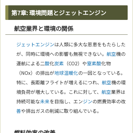
第7章: 環境問題とジェットエンジン
航空業界と環境の関係
ジェットエンジン
は人類に多大な恩恵をもたらした
が、同時に環境への影響も無視できない。
航空
機の
運航による二
酸
化
炭素
（CO2）や
窒素
酸
化物
（NOx）の排出が
地球温暖化
の一因となっている。
特に、長距離フライトが増えるにつれ、
航空
機の環
境負荷が増大している。これに対して、
航空
業界は
持続可能な
未来
を目指し、エン
ジン
の燃費効率の改
善
や排出ガスの削減に取り組んでいる。
燃料効率の改善