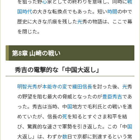
を狙った野
心
家としての終わりを意味し、同時に
戦
国時代
の大きな転換点でもあった。短い
時間
の中で
歴史に大きな爪痕を残した
光
秀の物語は、ここで幕
を閉じた。
第8章 山崎の戦い
秀吉の電撃的な「中国大返し」
明智光秀
が
本能寺の変
で
織田信長
を討った後、
光
秀
の野望を阻む最大の脅威となったのが
豊臣秀吉
であ
った。秀吉は当時、中
国
地方で毛利氏との戦いを進
めていたが、信長の
死
を知るとすぐさま和平を結
び、驚異的な速さで軍勢を引き返した。この「中
国
大返し」は、わずか
数
日で京都に到達するという常