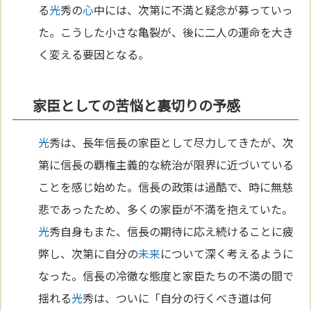
る
光
秀の
心
中には、次第に不満と疑念が募っていっ
た。こうした小さな亀裂が、後に二人の運命を大き
く変える要因となる。
家臣としての苦悩と裏切りの予感
光
秀は、長年信長の家臣として尽力してきたが、次
第に信長の覇権主義的な統治が限界に近づいている
ことを感じ始めた。信長の政策は過酷で、時に無慈
悲であったため、多くの家臣が不満を抱えていた。
光
秀自身もまた、信長の期待に応え続けることに疲
弊し、次第に自分の
未来
について深く考えるように
なった。信長の冷徹な態度と家臣たちの不満の間で
揺れる
光
秀は、ついに「自分の行くべき道は何