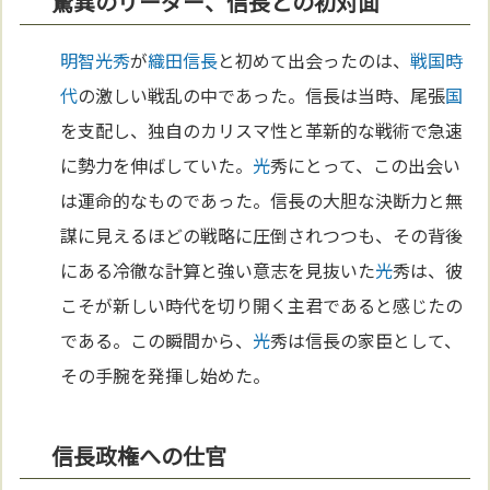
驚異のリーダー、信長との初対面
明智光秀
が
織田信長
と初めて出会ったのは、
戦国時
代
の激しい戦乱の中であった。信長は当時、尾張
国
を支配し、独自のカリスマ性と革新的な戦術で急速
に勢力を伸ばしていた。
光
秀にとって、この出会い
は運命的なものであった。信長の大胆な決断力と無
謀に見えるほどの戦略に圧倒されつつも、その背後
にある冷徹な計算と強い意志を見抜いた
光
秀は、彼
こそが新しい時代を切り開く主君であると感じたの
である。この瞬間から、
光
秀は信長の家臣として、
その手腕を発揮し始めた。
信長政権への仕官