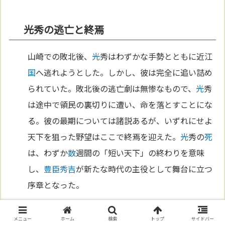
光秀の逃亡と終焉
山崎での敗北後、
光
秀はわずかな手勢とともに近江
国
へ逃れようとした。しかし、彼は完全に追い詰め
られていた。敗北後の逃亡劇は無惨なもので、
光
秀
は途中で領民の裏切りに遭い、命を落とすことにな
る。彼の最期については諸説あるが、いずれにせよ
天下を狙った野望はここで終焉を迎えた。
光
秀の
死
は、わずか
数
週間の「短い天下」の終わりを意味
し、
豊臣秀吉
が新たな時代の主役として舞台に立つ
序章となった。
第9章 明智光秀の死とその後の評価
メニュー
ホーム
検索
トップ
サイドバー