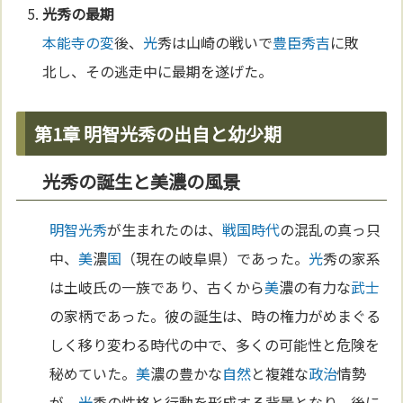
光
秀の最期
本能寺の変
後、
光
秀は山崎の戦いで
豊臣秀吉
に敗
北し、その逃走中に最期を遂げた。
第1章 明智光秀の出自と幼少期
光秀の誕生と美濃の風景
明智光秀
が生まれたのは、
戦国時代
の混乱の真っ只
中、
美
濃
国
（現在の岐阜県）であった。
光
秀の家系
は土岐氏の一族であり、古くから
美
濃の有力な
武士
の家柄であった。彼の誕生は、時の権力がめまぐる
しく移り変わる時代の中で、多くの可能性と危険を
秘めていた。
美
濃の豊かな
自然
と複雑な
政治
情勢
が、
光
秀の性格と行動を形成する背景となり、後に