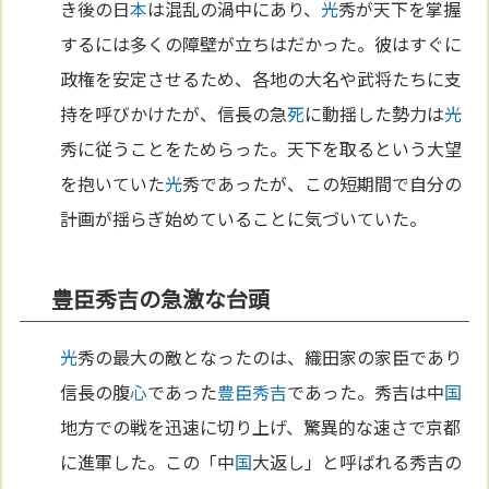
き後の日
本
は混乱の渦中にあり、
光
秀が天下を掌握
するには多くの障壁が立ちはだかった。彼はすぐに
政権を安定させるため、各地の大名や武将たちに支
持を呼びかけたが、信長の急
死
に動揺した勢力は
光
秀に従うことをためらった。天下を取るという大望
を抱いていた
光
秀であったが、この短期間で自分の
計画が揺らぎ始めていることに気づいていた。
豊臣秀吉の急激な台頭
光
秀の最大の敵となったのは、織田家の家臣であり
信長の腹
心
であった
豊臣秀吉
であった。秀吉は中
国
地方での戦を迅速に切り上げ、驚異的な速さで京都
に進軍した。この「中
国
大返し」と呼ばれる秀吉の