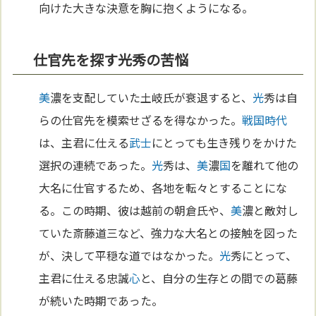
向けた大きな決意を胸に抱くようになる。
仕官先を探す光秀の苦悩
美
濃を支配していた土岐氏が衰退すると、
光
秀は自
らの仕官先を模索せざるを得なかった。
戦国時代
は、主君に仕える
武士
にとっても生き残りをかけた
選択の連続であった。
光
秀は、
美
濃
国
を離れて他の
大名に仕官するため、各地を転々とすることにな
る。この時期、彼は越前の朝倉氏や、
美
濃と敵対し
ていた斎藤道三など、強力な大名との接触を図った
が、決して平穏な道ではなかった。
光
秀にとって、
主君に仕える忠誠
心
と、自分の生存との間での葛藤
が続いた時期であった。