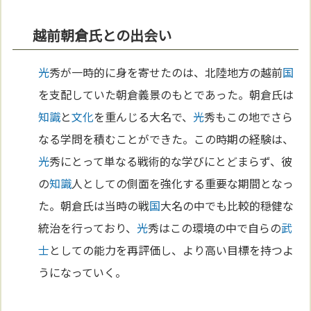
越前朝倉氏との出会い
光
秀が一時的に身を寄せたのは、北陸地方の越前
国
を支配していた朝倉義景のもとであった。朝倉氏は
知識
と
文化
を重んじる大名で、
光
秀もこの地でさら
なる学問を積むことができた。この時期の経験は、
光
秀にとって単なる戦術的な学びにとどまらず、彼
の
知識
人としての側面を強化する重要な期間となっ
た。朝倉氏は当時の戦
国
大名の中でも比較的穏健な
統治を行っており、
光
秀はこの環境の中で自らの
武
士
としての能力を再評価し、より高い目標を持つよ
うになっていく。