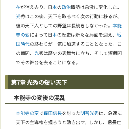
在
が消え去り、日
本
の
政治
情勢は急激に変化した。
光
秀はこの後、天下を取るべく次の行動に移るが、
彼の天下人としての野望は長続きしなかった。
本能
寺の変
によって日
本
の歴史は新たな局面を迎え、
戦
国時代
の終わりが一気に加速することとなった。こ
の瞬間、
光
秀は歴史の表舞台に立ち、そして短期間
でその舞台を去ることになる。
第7章 光秀の短い天下
本能寺の変後の混乱
本能寺の変
で
織田信長
を討った
明智光秀
は、急速に
天下の主導権を握ろうと動き出す。しかし、信長亡