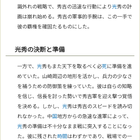
識外れの戦略で、秀吉の迅速な行動により
光
秀の計
画は崩れ始める。秀吉の軍事的手腕は、この一手で
彼の覇権を確固たるものにした。
光秀の決断と準備
一方で、
光
秀もまた天下を取るべく必
死
に準備を進
めていた。山崎周辺の地形を活かし、兵力の少なさ
を補うための防御策を練っていた。彼は自らの知略
を信じ、信長を討った勢いで秀吉軍を迎え撃つ覚悟
を決める。しかし、
光
秀は秀吉のスピードを読み切
れなかった。中
国
地方からの急速な進軍によって、
光
秀の準備は不十分なまま戦に突入することになっ
た。彼に残された
時間
はわずかであり、戦場での一