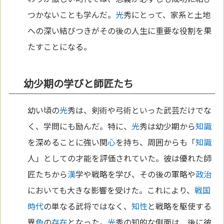
つかないことも学んだ。
光
秀にとって、家系と土地
への深い結びつきがその後の人生に重要な役割を果
たすことになる。
幼少期の学びと師匠たち
幼い頃の
光
秀は、剣術や弓術といった武芸だけでな
く、学問にも励んだ。特に、
光
秀は幼少期から
知識
を深めることに強い関
心
を持ち、周囲からも「
知識
人」としての才能を評価されていた。彼は優れた師
匠たちから
漢
学や戦略を学び、その後の軍略や
政治
においても大きな影響を受けた。これにより、
戦国
時代
の単なる武将ではなく、
知性
と戦略を駆使する
異
色
の
存在
となった。
光
秀の知的な側面は、後に彼