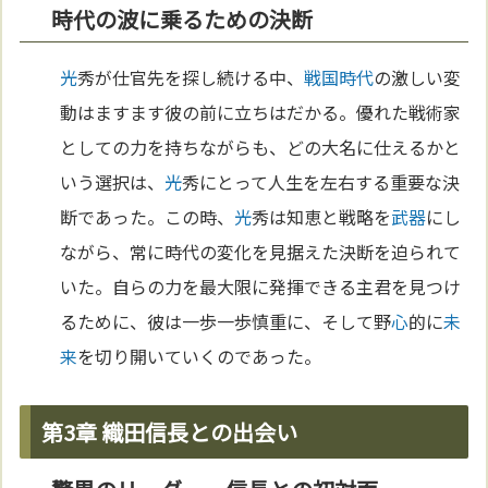
時代の波に乗るための決断
光
秀が仕官先を探し続ける中、
戦国時代
の激しい変
動はますます彼の前に立ちはだかる。優れた戦術家
としての力を持ちながらも、どの大名に仕えるかと
いう選択は、
光
秀にとって人生を左右する重要な決
断であった。この時、
光
秀は知恵と戦略を
武器
にし
ながら、常に時代の変化を見据えた決断を迫られて
いた。自らの力を最大限に発揮できる主君を見つけ
るために、彼は一歩一歩慎重に、そして野
心
的に
未
来
を切り開いていくのであった。
第3章 織田信長との出会い