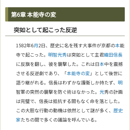
第6章 本能寺の変
突如として起こった反逆
1582年6
月
2日、歴史に名を残す大事件が京都の
本
能
寺で起こった。
明智光秀
は突如として主君
織田信長
に反旗を翻し、彼を襲撃した。これは日
本
中を震撼
させる反逆劇であり、「
本能寺の変
」として後世に
語り継がれる。信長はわずかな護衛しか持たず、
明
智軍の突然の襲撃を防ぐ術はなかった。
光
秀の計画
は完璧で、信長は抵抗する間もなく命を落とした。
この大胆な行動の動機は依然として謎が多く、
歴史
家
たちの間で多くの議論を呼んでいる。