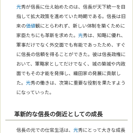
光
秀が信長に仕え始めたのは、信長が天下統一を目
指して拡大政策を進めていた時期である。信長は旧
来の
価値
観にとらわれず、新しい体制を築くために
家臣たちにも革新を求めた。
光
秀は、知略に優れ、
軍事だけでなく外交面でも有能であったため、すぐ
に信長の信頼を得ることができた。彼は信長政権に
おいて、軍略家としてだけでなく、城の築城や内政
面でもその才能を発揮し、織田家の発展に貢献し
た。
光
秀の働きは、次第に重要な役割を果たすよう
になっていった。
革新的な信長の側近としての成長
信長の元での仕官生活は、
光
秀にとって大きな成長