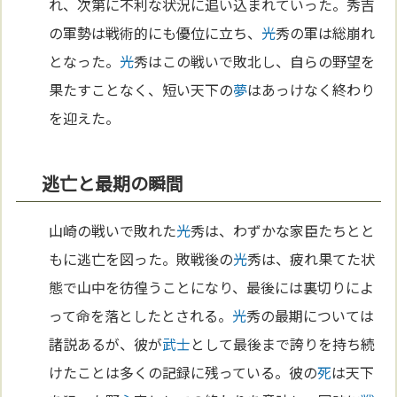
れ、次第に不利な状況に追い込まれていった。秀吉
の軍勢は戦術的にも優位に立ち、
光
秀の軍は総崩れ
となった。
光
秀はこの戦いで敗北し、自らの野望を
果たすことなく、短い天下の
夢
はあっけなく終わり
を迎えた。
逃亡と最期の瞬間
山崎の戦いで敗れた
光
秀は、わずかな家臣たちとと
もに逃亡を図った。敗戦後の
光
秀は、疲れ果てた状
態で山中を彷徨うことになり、最後には裏切りによ
って命を落としたとされる。
光
秀の最期については
諸説あるが、彼が
武士
として最後まで誇りを持ち続
けたことは多くの記録に残っている。彼の
死
は天下