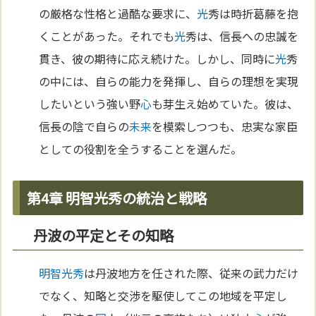
の厳格な性格と過酷な要求に、
光
秀は時折葛藤を抱
くことがあった。それでも
光
秀は、信長への忠誠を
貫き、彼の期待に応え続けた。しかし、同時に
光
秀
の中には、自らの能力を発揮し、自らの理想を実現
したいという強い野
心
も芽生え始めていた。彼は、
信長の陰で自らの
未来
を模索しつつも、忠実な家臣
としての役割を全うすることを選んだ。
第4章 明智光秀の統治と戦略
丹波の平定とその知略
明智光秀
は丹波地方を任された際、従来の武力だけ
でなく、知略と交渉を駆使してこの地域を平定し