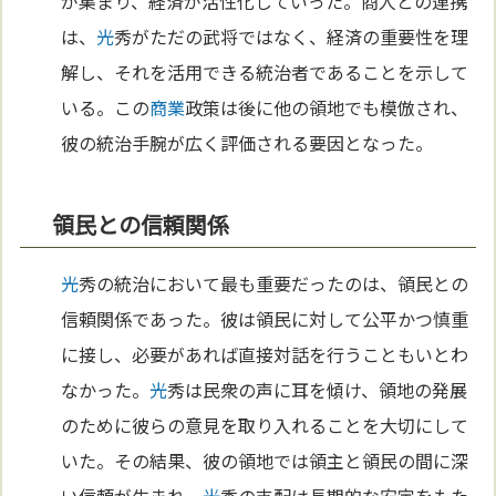
が集まり、経済が活性化していった。商人との連携
は、
光
秀がただの武将ではなく、経済の重要性を理
解し、それを活用できる統治者であることを示して
いる。この
商業
政策は後に他の領地でも模倣され、
彼の統治手腕が広く評価される要因となった。
領民との信頼関係
光
秀の統治において最も重要だったのは、領民との
信頼関係であった。彼は領民に対して公平かつ慎重
に接し、必要があれば直接対話を行うこともいとわ
なかった。
光
秀は民衆の声に耳を傾け、領地の発展
のために彼らの意見を取り入れることを大切にして
いた。その結果、彼の領地では領主と領民の間に深
い信頼が生まれ、
光
秀の支配は長期的な安定をもた