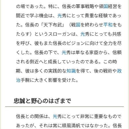
の場であった。特に、信長の軍事戦略や領
国
経営を
間近で学ぶ機会は、
光
秀にとって貴重な経験であっ
た。信長の「天下布武」（戦
国
を終わらせ
平和
をも
たらす）というスローガンは、
光
秀にとっても共感
を呼び、彼もまた信長のビジョンに向けて全力を尽
くした。信長の下で、
光
秀は単なる家臣から、信頼
される側近へと成長していったのである。この時
期、彼は多くの実践的な
知識
を得て、後の戦術や
政
治
手腕に大きく影響を受けた。
忠誠と野心のはざまで
信長との関係は、
光
秀にとって非常に重要なもので
あったが、それは常に順風満帆ではなかった。信長