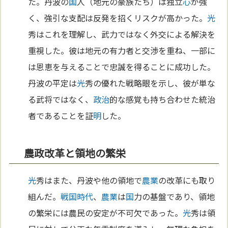
た。丹波の
国
人（地元の豪族たち）は独立
心
が強
く、強引な支配は反発を招くリスクが高かった。
光
秀はこれを理解し、武力ではなく外交による解決を
重視した。彼は地元の有力者と交渉を重ね、一部に
は恩恵を与えることで忠誠を得ることに成功した。
丹波の平定は
光
秀の優れた戦略眼を示し、彼が単な
る武将ではなく、
政治
的な感覚も持ち合わせた統治
者であることを証
明
した。
農政改革と領地の繁栄
光
秀はまた、丹波や他の領地で
農業
の改革にも取り
組んだ。
戦国時代
、
農業
は
国
力の基盤であり、領地
の繁栄には農民の安定が不可欠であった。
光
秀は領