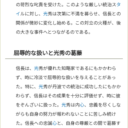
の苛烈な叱責を受けた。このような厳しい統治ス
タ
イ
ルに対し、
光
秀は次第に不満を募らせ、信長との
関係が微妙に変化し始める。この対立の火種が、後
の大きな事件へとつながるのである。
屈辱的な扱いと光秀の葛藤
信長は、
光
秀が優れた知略家であるにもかかわら
ず、時に冷淡で屈辱的な扱いを与えることがあっ
た。特に、
光
秀が丹波での統治に成功したにもかか
わらず、信長はその成果を十分に評価せず、時に彼
をぞんざいに扱った。
光
秀は内
心
、忠義を尽くしな
がらも自身の努力が報われないことに苦しみ続け
た。信長への忠誠
心
と、自身の尊厳との間で葛藤す