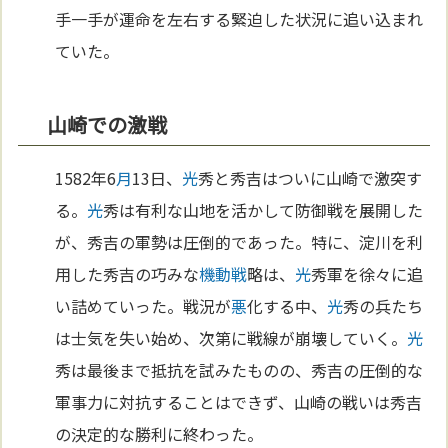
手一手が運命を左右する緊迫した状況に追い込まれ
ていた。
山崎での激戦
1582年6
月
13日、
光
秀と秀吉はついに山崎で激突す
る。
光
秀は有利な山地を活かして防御戦を展開した
が、秀吉の軍勢は圧倒的であった。特に、淀川を利
用した秀吉の巧みな
機動戦
略は、
光
秀軍を徐々に追
い詰めていった。戦況が
悪
化する中、
光
秀の兵たち
は士気を失い始め、次第に戦線が崩壊していく。
光
秀は最後まで抵抗を試みたものの、秀吉の圧倒的な
軍事力に対抗することはできず、山崎の戦いは秀吉
の決定的な勝利に終わった。