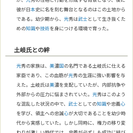
彼が日
本
史に名を刻む舞台となるのはこの土地から
である。幼少期から、
光
秀は
武士
として生き抜くた
めの
知識
や
技術
を身につける環境で育った。
土岐氏との絆
光
秀の家族は、
美
濃
国
の名門である土岐氏に仕える
家臣であり、この血筋が
光
秀の生涯に強い影響を与
えた。土岐氏は
美
濃を支配していたが、内部抗争や
外部からの圧力に悩まされていた。
光
秀はこのよう
な混乱した状況の中で、
武士
としての
知識
や忠義
心
を学び、領主への忠誠
心
が大切であることを幼少時
代から実感していた。しかし同時に、権力の移り変
わりが激しい時代では、忠義が必ずしも成功に結び