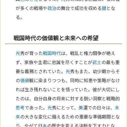
が多くの戦場や
政治
の舞台で成功を収める
鍵
とな
る。
戦国時代の価値観と未来への希望
光
秀が育った
戦国時代
は、戦乱と権力闘争が絶え
ず、家族や主君に忠誠を尽くすことが
武士
の最も重
要な義務とされていた。
光
秀もまた、幼少期からそ
の
価値
観に染まりつつも、同時に知恵や策略がなけ
れば生き残れないことを悟っていた。彼が大切にし
たのは、自分自身の将来に対する鋭い洞察と戦略的
思考
であった。
光
秀にとって、
美
濃での日々は、
未
来
の大きな変化に備えるための重要な準備期間とな
り、やがて日
本
の歴史を変える決断を下す力とな