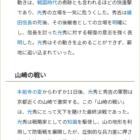
動きは、
戦国時代
の奇跡とも言われるほどの快進撃
であり、
光
秀の立場を一気に危うくした。秀吉は
織
田信長
の
死
後、その後継者としての立場を
明
確に
し、信長を討った
光
秀に対する報復の意志を強く表
明
した。
光
秀はその動きを止めることができず、窮
地に追い込まれていった。
山崎の戦い
本能寺の変
からわずか11日後、
光
秀と秀吉の軍勢は
京都近くの山崎で激突する。この「山崎の戦い」
は、
光
秀にとって天下を賭けた最終決戦であった。
光
秀は戦略家としての
知識
を駆使し、山の地形を利
用して防衛戦を展開したが、圧倒的な兵力差に押さ