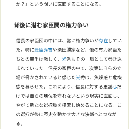
か？」という問いに直面することになる。
背後に潜む家臣間の権力争い
信長の家臣団の中には、常に権力争いが
存在
してい
た。特に
豊臣秀吉
や柴田勝家など、他の有力家臣た
ちとの競争は激しく、
光
秀もその一環として巻き込
まれていった。信長の家臣の中で、次第に自らの立
場が脅かされていると感じた
光
秀は、焦燥感と危機
感を募らせた。これにより、信長に対する忠誠
心
だ
けでは自らの地位を守れないという現実に直面し、
やがて新たな選択肢を模索し始めることになる。こ
の選択が後に歴史を動かす大きな決断へとつなが
る。