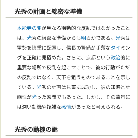
光秀の計画と綿密な準備
本能寺の変
が単なる衝動的な反乱ではなかったこと
は、
光
秀の綿密な準備からも
明
らかである。
光
秀は
軍勢を慎重に配置し、信長の警備が手薄な
タイ
ミン
グを正確に見極めた。さらに、京都という
政治
的に
重要な場所で反乱を起こすことで、彼の行動がただ
の反乱ではなく、天下を狙うものであることを示し
ている。
光
秀の計画は見事に成功し、彼の知略と計
画性が
光
った瞬間でもあった。しかし、その背景に
は深い動機や複雑な
感情
があったと考えられる。
光秀の動機の謎