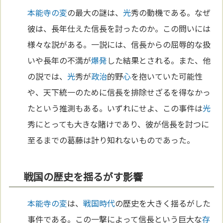
本能寺の変
の最大の謎は、
光
秀の動機である。なぜ
彼は、長年仕えた信長を討ったのか。この問いには
様々な説がある。一説には、信長からの屈辱的な扱
いや長年の不満が
爆発
した結果とされる。また、他
の説では、
光
秀が
政治
的野
心
を抱いていた可能性
や、天下統一のために信長を排除せざるを得なかっ
たという推測もある。いずれにせよ、この事件は
光
秀にとっても大きな賭けであり、彼が信長を討つに
至るまでの葛藤は計り知れないものであった。
戦国の歴史を揺るがす影響
本能寺の変
は、
戦国時代
の歴史を大きく揺るがした
事件である。この一撃によって信長という巨大な
存