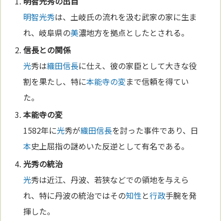
明智光秀
の出自
明智光秀
は、土岐氏の流れを汲む武家の家に生ま
れ、岐阜県の
美
濃地方を拠点としたとされる。
信長との関係
光
秀は
織田信長
に仕え、彼の家臣として大きな役
割を果たし、特に
本能寺の変
まで信頼を得てい
た。
本能寺の変
1582年に
光
秀が
織田信長
を討った事件であり、日
本
史上屈指の謎めいた反逆として有名である。
光
秀の統治
光
秀は近江、丹波、若狭などでの領地を与えら
れ、特に丹波の統治ではその
知性
と
行政
手腕を発
揮した。