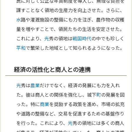
民に対して公正な年貢制度を導入し、無理な負担を
課すことなく領地の生産力を向上させた。さらに、
水
路や灌漑施設の整備にも力を注ぎ、農作物の収穫
量を増やすことで、領民たちの生活を安定させた。
これにより、
光
秀の領地は
戦国時代
の中でも珍しく
平和
で繁栄した地域として知られるようになった。
経済の活性化と商人との連携
光
秀は
農業
だけでなく、経済の発展にも力を入れ
た。彼は商人との関係を強化し、城下
町
の発展を図
った。特に
商業
を奨励する政策を進め、市場の拡充
や道路の整備など、交易を促進するための基盤作り
を行った。これにより、
光
秀の領地には多くの商人