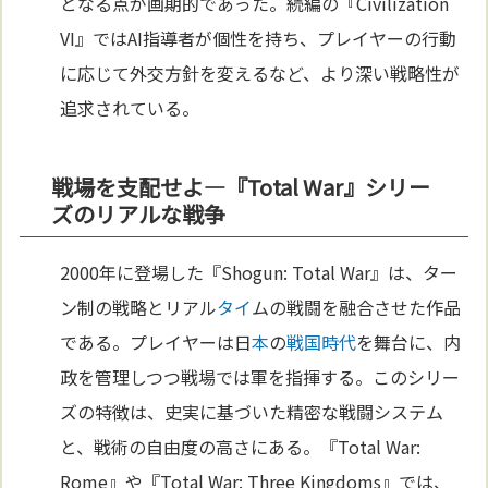
となる点が画期的であった。続編の『Civilization
VI』ではAI指導者が個性を持ち、プレイヤーの行動
に応じて外交方針を変えるなど、より深い戦略性が
追求されている。
戦場を支配せよ—『Total War』シリー
ズのリアルな戦争
2000年に登場した『Shogun: Total War』は、ター
ン制の戦略とリアル
タイ
ムの戦闘を融合させた作品
である。プレイヤーは日
本
の
戦国時代
を舞台に、内
政を管理しつつ戦場では軍を指揮する。このシリー
ズの特徴は、史実に基づいた精密な戦闘システム
と、戦術の自由度の高さにある。『Total War:
Rome』や『Total War: Three Kingdoms』では、