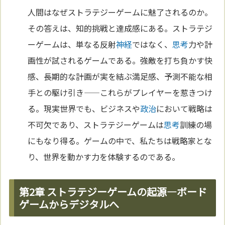
人間はなぜストラテジーゲームに魅了されるのか。
その答えは、知的挑戦と達成感にある。ストラテジ
ーゲームは、単なる反射
神経
ではなく、
思考
力や計
画性が試されるゲームである。強敵を打ち負かす快
感、長期的な計画が実を結ぶ満足感、予測不能な相
手との駆け引き——これらがプレイヤーを惹きつけ
る。現実世界でも、ビジネスや
政治
において戦略は
不可欠であり、ストラテジーゲームは
思考
訓練の場
にもなり得る。ゲームの中で、私たちは戦略家とな
り、世界を動かす力を体験するのである。
第2章 ストラテジーゲームの起源—ボード
ゲームからデジタルへ