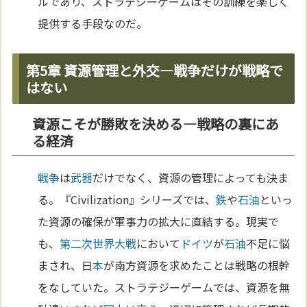
ルであり、ストラテジーゲームはその訓練を楽しく
提供する手段なのだ。
第5章 資源管理と外交—戦争だけが戦略で
はない
資源こそが勝敗を決める—戦略の裏にあ
る経済
戦争
は
武器
だけでなく、資源の管理によっても決ま
る。『Civilization』シリーズでは、
鉄
や
石油
といっ
た資源の確保が軍事力の拡大に直結する。現実で
も、
第二次世界大戦
において
ドイツ
が
石油
不足に悩
まされ、日
本
が南方資源を求めたことは戦略の根幹
をなしていた。ストラテジーゲームでは、資源を無