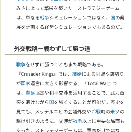
みさによって繁栄を築いた。ストラテジーゲーム
は、単なる
戦争
シミュレーションではなく、
国
の発
展を計画する経営シミュレーションでもあるのだ。
外交戦略—戦わずして勝つ道
戦争
をせずに勝つこともまた戦略である。
『Crusader Kings』では、
結婚
による同盟や裏切り
が
国家
運営に大きく影響する。『Total War』で
は、
貿易
協定や和平交渉を活用することで、武力衝
突を避けながら
国
を強くすることが可能だ。歴史を
見ても、メッテルニヒの会議外交や
冷戦
時の
米
ソの
駆け引きのように、交渉が
戦争
以上に重要な局面も
あった。ストラテジーゲームは、軍事だけではな