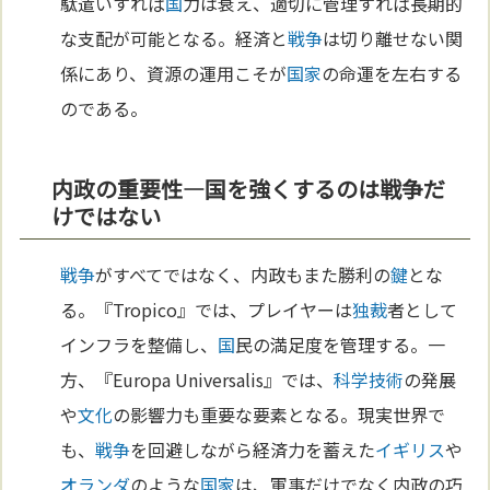
駄遣いすれば
国
力は衰え、適切に管理すれば長期的
な支配が可能となる。経済と
戦争
は切り離せない関
係にあり、資源の運用こそが
国家
の命運を左右する
のである。
内政の重要性—国を強くするのは戦争だ
けではない
戦争
がすべてではなく、内政もまた勝利の
鍵
とな
る。『Tropico』では、プレイヤーは
独裁
者として
インフラを整備し、
国
民の満足度を管理する。一
方、『Europa Universalis』では、
科学
技術
の発展
や
文化
の影響力も重要な要素となる。現実世界で
も、
戦争
を回避しながら経済力を蓄えた
イギリス
や
オランダ
のような
国家
は、軍事だけでなく内政の巧