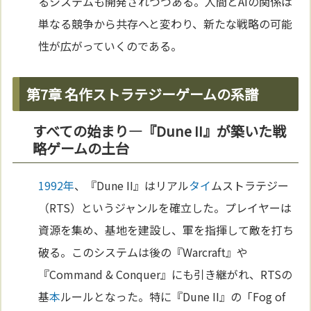
るシステムも開発されつつある。人間とAIの関係は
単なる競争から共存へと変わり、新たな戦略の可能
性が広がっていくのである。
第7章 名作ストラテジーゲームの系譜
すべての始まり—『Dune II』が築いた戦
略ゲームの土台
1992年
、『Dune II』はリアル
タイ
ムストラテジー
（RTS）というジャンルを確立した。プレイヤーは
資源を集め、基地を建設し、軍を指揮して敵を打ち
破る。このシステムは後の『Warcraft』や
『Command & Conquer』にも引き継がれ、RTSの
基
本
ルールとなった。特に『Dune II』の「Fog of