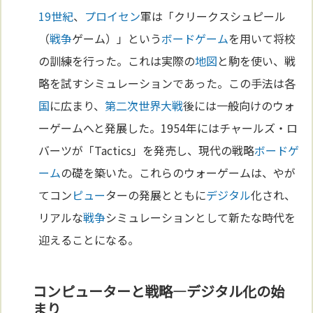
19世紀
、
プロイセン
軍は「クリークスシュピール
（
戦争
ゲーム）」という
ボードゲーム
を用いて将校
の訓練を行った。これは実際の
地図
と駒を使い、戦
略を試すシミュレーションであった。この手法は各
国
に広まり、
第二次世界大戦
後には一般向けのウォ
ーゲームへと発展した。1954年にはチャールズ・ロ
バーツが「Tactics」を発売し、現代の戦略
ボードゲ
ーム
の礎を築いた。これらのウォーゲームは、やが
てコン
ピュー
ターの発展とともに
デジタル
化され、
リアルな
戦争
シミュレーションとして新たな時代を
迎えることになる。
コンピューターと戦略—デジタル化の始
まり