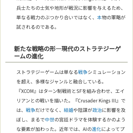
兵士たちの士気や地形が戦況に影響を与えるため、
単なる戦力のぶつかり合いではなく、
本
物の軍略が
試されるのである。
新たな戦略の形—現代のストラテジーゲ
ームの進化
ストラテジーゲームは単なる
戦争
シミュレーション
を超え、多様なジャンルと融合している。
『XCOM』はターン制戦術とSFを組み合わせ、エイ
リアンとの戦いを描いた。『Crusader Kings III』で
は、
戦争
だけでなく、
結婚
や陰謀が
政治
に影響を及
ぼし、まるで
中世
の宮廷ドラマを体験するかのよう
な要素が加わった。近年では、AIの
進化
によってプ