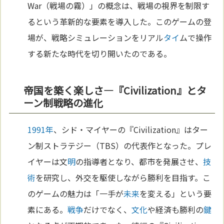
War（戦場の霧）」の概念は、戦場の視界を制限す
るという革新的な要素を導入した。このゲームの登
場が、戦略シミュレーションをリアル
タイ
ムで操作
する新たな時代を切り開いたのである。
帝国を築く楽しさ—『Civilization』とタ
ーン制戦略の進化
1991年
、シド・マイヤーの『Civilization』はター
ン制ストラテジー（TBS）の代表作となった。プレ
イヤーは文
明
の指導者となり、都市を発展させ、
技
術
を研究し、外交を駆使しながら勝利を目指す。こ
のゲームの魅力は「一手が
未来
を変える」という要
素にある。
戦争
だけでなく、
文化
や経済も勝利の
鍵