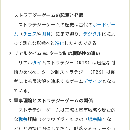
ストラテジーゲームの起源と発展
ストラテジーゲームの歴史は古代の
ボードゲー
ム
（
チェス
や
囲碁
）にまで遡り、
デジタル
化によ
って新たな形態へと
進化
したものである。
リアル
タイ
ム vs. ターン制の戦略性の違い
リアル
タイ
ムストラテジー（RTS）は迅速な判
断力を求め、ターン制ストラテジー（TBS）は熟
考による最適解を追求するゲーム
デザイン
となっ
ている。
軍事理論とストラテジーゲームの関係
ストラテジーゲームは実際の軍事戦略や歴史的
な
戦争
理論（クラウゼヴィッツの『
戦争論
』な
ど）と密接に関連しており、戦略シミュレーショ