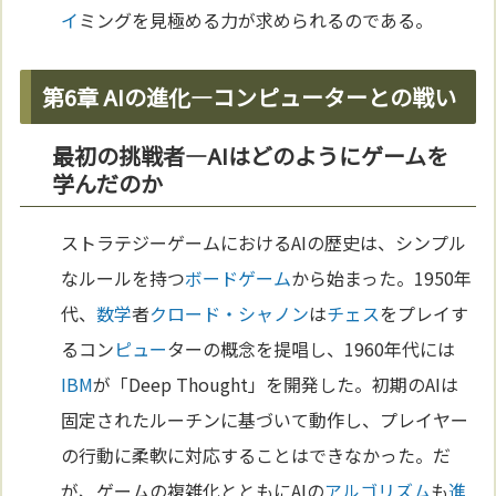
イ
ミングを見極める力が求められるのである。
第6章 AIの進化—コンピューターとの戦い
最初の挑戦者—AIはどのようにゲームを
学んだのか
ストラテジーゲームにおけるAIの歴史は、シンプル
なルールを持つ
ボードゲーム
から始まった。1950年
代、
数学
者
クロード・シャノン
は
チェス
をプレイす
るコン
ピュー
ターの概念を提唱し、1960年代には
IBM
が「Deep Thought」を開発した。初期のAIは
固定されたルーチンに基づいて動作し、プレイヤー
の行動に柔軟に対応することはできなかった。だ
が、ゲームの複雑化とともにAIの
アルゴリズム
も
進