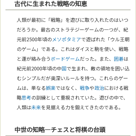
古代に生まれた戦略の知恵
人類が最初に「戦略」を遊びに取り入れたのはいつ
だろうか。最古のストラテジーゲームの一つが、紀
元前2500年頃の
メソポタミア
で遊ばれた「ウル王朝
のゲーム」である。これはダイスと駒を使い、戦略
と運が絡み合う
ボードゲーム
だった。また、
囲碁
は
紀元前2000年頃の中
国
で生まれ、敵の領地を囲い込
むシンプルだが奥深いルールを持つ。これらのゲー
ムは、単なる
娯楽
ではなく、
戦争
や
政治
における戦
略
思考
の訓練として重視されていた。遊びの中で、
人類は
未来
を見据える力を鍛えてきたのである。
中世の知略—チェスと将棋の台頭