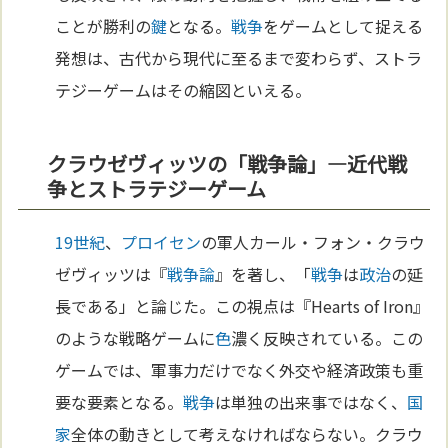
ことが勝利の
鍵
となる。
戦争
をゲームとして捉える
発想は、古代から現代に至るまで変わらず、ストラ
テジーゲームはその縮図といえる。
クラウゼヴィッツの「戦争論」—近代戦
争とストラテジーゲーム
19世紀
、
プロイセン
の軍人カール・フォン・クラウ
ゼヴィッツは『
戦争論
』を著し、「
戦争
は
政治
の延
長である」と論じた。この視点は『Hearts of Iron』
のような戦略ゲームに
色
濃く反映されている。この
ゲームでは、軍事力だけでなく外交や経済政策も重
要な要素となる。
戦争
は単独の出来事ではなく、
国
家
全体の動きとして考えなければならない。クラウ