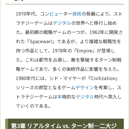
1970年代、コン
ピュー
ター
技術
の発展により、スト
ラテジーゲームは
デジタル
の世界へと移行し始め
た。最初期の戦略ゲームの一つが、1962年に開発さ
れた『Spacewar!』であるが、より複雑な戦略性を
持つ作品として、1978年の『Empire』が登場し
た。これは都市を占領し、敵を撃破するターン制戦
略ゲームであり、多くの後続作品に影響を与えた。
1980年代には、シド・マイヤーが『Civilization』
シリーズの原型となるゲーム
デザイン
を考案し、ス
トラテジーゲームは
本
格的な
デジタル
時代へ突入し
ていくのである。
第3章 リアルタイム vs. ターン制—二大ジ