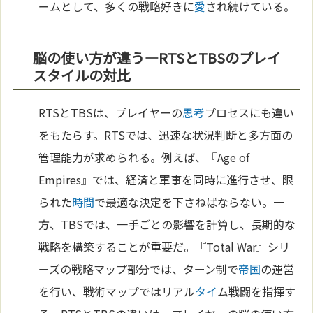
ームとして、多くの戦略好きに
愛
され続けている。
脳の使い方が違う—RTSとTBSのプレイ
スタイルの対比
RTSとTBSは、プレイヤーの
思考
プロセスにも違い
をもたらす。RTSでは、迅速な状況判断と多方面の
管理能力が求められる。例えば、『Age of
Empires』では、経済と軍事を同時に進行させ、限
られた
時間
で最適な決定を下さねばならない。一
方、TBSでは、一手ごとの影響を計算し、長期的な
戦略を構築することが重要だ。『Total War』シリ
ーズの戦略マップ部分では、ターン制で
帝国
の運営
を行い、戦術マップではリアル
タイ
ム戦闘を指揮す