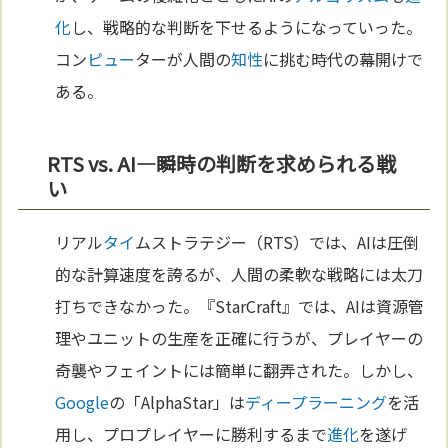
化
し、戦略的な判断を下せるようになっていった。
コン
ピュー
ターが人間の
知性
に挑む時代の幕開けで
ある。
RTS vs. AI—瞬時の判断を求められる戦
い
リアル
タイ
ムストラテジー（RTS）では、AIは圧倒
的な計算速度を誇るが、人間の柔軟な戦略には太刀
打ちできなかった。『StarCraft』では、AIは資源管
理やユニットの生産を正確に行うが、プレイヤーの
奇襲やフェイントには簡単に翻弄された。しかし、
Google
の「AlphaStar」は
ディープラーニング
を活
用し、プロプレイヤーに勝利するまで
進化
を遂げ