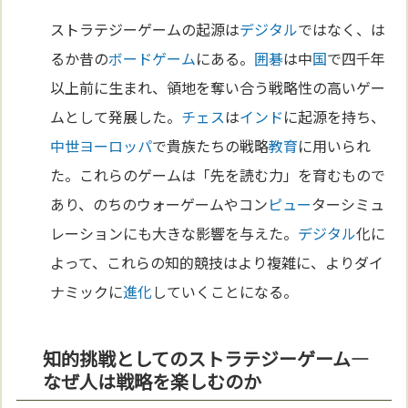
ストラテジーゲームの起源は
デジタル
ではなく、は
るか昔の
ボードゲーム
にある。
囲碁
は中
国
で四千年
以上前に生まれ、領地を奪い合う戦略性の高いゲー
ムとして発展した。
チェス
は
インド
に起源を持ち、
中世
ヨーロッパ
で貴族たちの戦略
教育
に用いられ
た。これらのゲームは「先を読む力」を育むもので
あり、のちのウォーゲームやコン
ピュー
ターシミュ
レーションにも大きな影響を与えた。
デジタル
化に
よって、これらの知的競技はより複雑に、よりダイ
ナミックに
進化
していくことになる。
知的挑戦としてのストラテジーゲーム—
なぜ人は戦略を楽しむのか