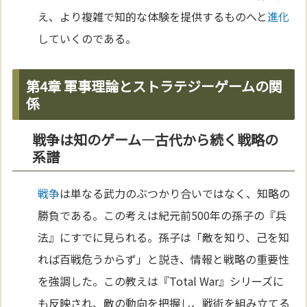
え、より複雑で知的な体験を提供するものへと
進化
していくのである。
第4章 軍事理論とストラテジーゲームの関
係
戦争は知のゲーム—古代から続く戦略の
系譜
戦争
は単なる武力のぶつかり合いではなく、知略の
勝負である。この考えは紀元前500年の孫子の『兵
法』にすでに見られる。孫子は「敵を知り、己を知
れば百戦危うからず」と説き、情報と戦略の重要性
を強調した。この教えは『Total War』シリーズに
も反映され、敵の動向を把握し、戦術を組み立てる