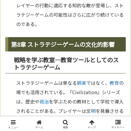
レイヤーの行動に適応する知的な敵が登場し、スト
ラテジーゲームの可能性はさらに広がり続けている
のである。
第8章 ストラテジーゲームの文化的影響
戦略を学ぶ教室—教育ツールとしてのス
トラテジーゲーム
ストラテジーゲームは単なる
娯楽
ではなく、
教育
の
場でも活用されている。『Civilization』シリーズ
は、歴史や
政治
を学ぶための教材として学校で導入
されることがある。プレイヤーは文
明
を発展させる
過程で、実際の歴史的な出来事や指導者の決断を疑
メニュー
ホーム
検索
トップ
サイドバー
似体験できる。例えば、
科学
技術
の研究や外交交渉