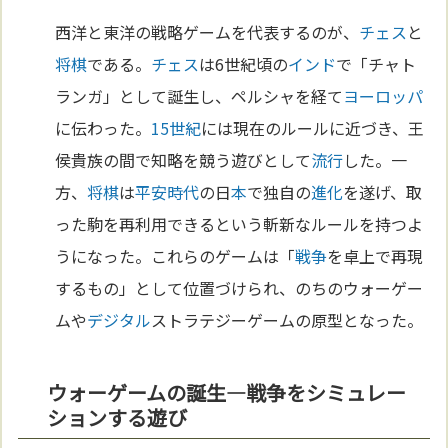
西洋と東洋の戦略ゲームを代表するのが、
チェス
と
将棋
である。
チェス
は6世紀頃の
インド
で「チャト
ランガ」として誕生し、ペルシャを経て
ヨーロッパ
に伝わった。
15世紀
には現在のルールに近づき、王
侯貴族の間で知略を競う遊びとして
流行
した。一
方、
将棋
は
平安時代
の日
本
で独自の
進化
を遂げ、取
った駒を再利用できるという斬新なルールを持つよ
うになった。これらのゲームは「
戦争
を卓上で再現
するもの」として位置づけられ、のちのウォーゲー
ムや
デジタル
ストラテジーゲームの原型となった。
ウォーゲームの誕生—戦争をシミュレー
ションする遊び