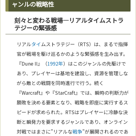
ャンルの戦略性
刻々と変わる戦場—リアルタイムストラ
テジーの緊張感
リアル
タイ
ムストラテジー（RTS）は、まるで指揮
官が戦場を駆け巡るかのような緊張感を生み出す。
『Dune II』（
1992年
）はこのジャンルの先駆けで
あり、プレイヤーは基地を建設し、資源を管理しな
がら敵との戦闘を同時進行で行う。続く
『Warcraft』や『StarCraft』では、瞬時の判断力が
勝敗を決める要素となり、戦略を即座に実行するス
ピードが求められた。RTSはプレイヤーに冷静な決
断と瞬発力を要求するジャンルであり、オンライン
対戦ではまさに”リアルな
戦争
”が展開されるのであ