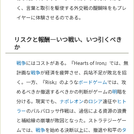
く、言葉と取引を駆使する外交戦の醍醐味をもプレ
イヤーに体験させるのである。
リスクと報酬—いつ戦い、いつ引くべき
か
戦争
にはコストがある。『Hearts of Iron』では、無
計画な
戦争
が経済を疲弊させ、兵站不足が敗北を招
く。一方、『Risk』のような
ボードゲーム
では、攻
めるべきか撤退するべきかの判断がゲームの
明
暗を
分ける。現実でも、
ナポレオン
の
ロシア
遠征や
ヒト
ラー
のバルバロッサ作戦は、過信による資源の浪費
と補給線の崩壊が敗因となった。ストラテジーゲー
ムでは、
戦争
を始める決断以上に、撤退や和平の
タ