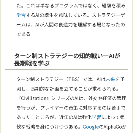
た。これは単なるプログラムではなく、経験を積み
学習
するAIの誕生を意味している。ストラテジーゲ
ームは、AIが人間の創造力を理解する場となったの
である。
ターン制ストラテジーの知的戦い—AIが
長期戦を学ぶ
ターン制ストラテジー（TBS）では、AIは
未来
を予
測し、長期的な計画を立てることが求められる。
『Civilization』シリーズのAIは、外交や経済の管理
を行うが、プレイヤーの奇策に対応するのは苦手で
あった。ところが、近年のAIは強化
学習
によって柔
軟な戦略を身につけつつある。
Google
のAlphaGoが