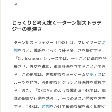
る。
じっくりと考え抜く—ターン制ストラテ
ジーの奥深さ
ターン制ストラテジー（TBS）は、プレイヤーに
時
間
を与え、戦略をじっくり練る楽しさを提供する。
『Civilization』シリーズでは、一手ごとに都市を発
展させ、外交を進め、軍事計画を立てることができ
る。この形式は、古典的なウォーゲームや
チェス
に
ルーツを持ち、長期的なビジョンと計画性を重視す
る。また、『X-COM』のような戦術系TBSでは、部
隊の配置や行動を熟考し、一つのミスが勝敗を左右
する。TBSは、
時間
をかけて最適な解を導く知的ゲ