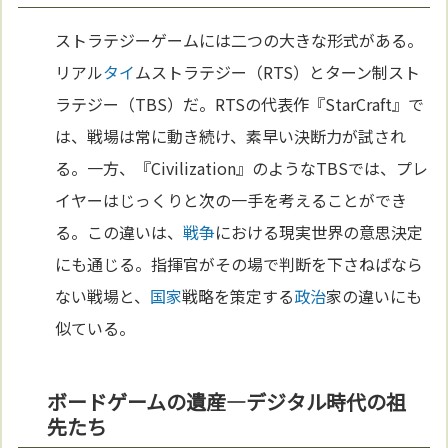
ストラテジーゲームには二つの大きな形式がある。
リアル
タイ
ムストラテジー（RTS）とターン制スト
ラテジー（TBS）だ。RTSの代表作『StarCraft』で
は、戦場は常に動き続け、素早い決断力が試され
る。一方、『Civilization』のようなTBSでは、プレ
イヤーはじっくりと次の一手を考えることができ
る。この違いは、
戦争
における現実世界の意思決定
にも通じる。指揮官がその場で判断を下さねばなら
ない戦場と、
国家
戦略を策定する
政治
家の違いにも
似ている。
ボードゲームの遺産—デジタル時代の祖
先たち