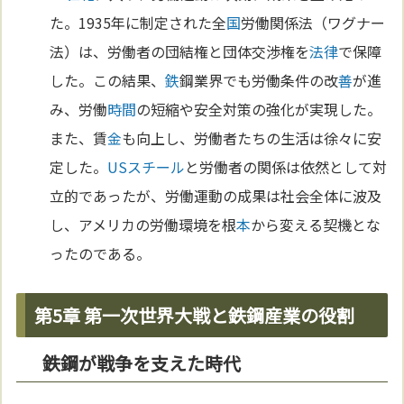
た。1935年に制定された全
国
労働関係法（ワグナー
法）は、労働者の団結権と団体交渉権を
法律
で保障
した。この結果、
鉄
鋼業界でも労働条件の改
善
が進
み、労働
時間
の短縮や安全対策の強化が実現した。
また、賃
金
も向上し、労働者たちの生活は徐々に安
定した。
USスチール
と労働者の関係は依然として対
立的であったが、労働運動の成果は社会全体に波及
し、アメリカの労働環境を根
本
から変える契機とな
ったのである。
第5章 第一次世界大戦と鉄鋼産業の役割
鉄鋼が戦争を支えた時代