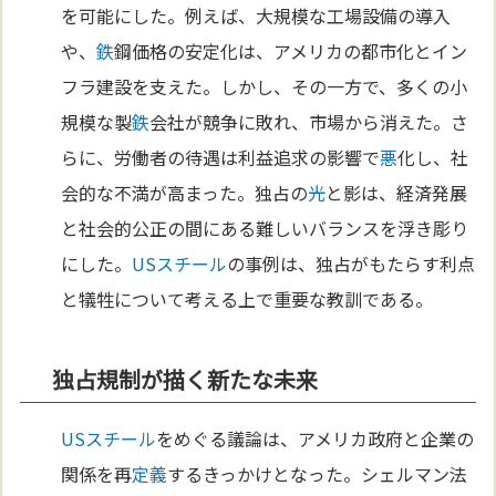
を可能にした。例えば、大規模な工場設備の導入
や、
鉄
鋼価格の安定化は、アメリカの都市化とイン
フラ建設を支えた。しかし、その一方で、多くの小
規模な製
鉄
会社が競争に敗れ、市場から消えた。さ
らに、労働者の待遇は利益追求の影響で
悪
化し、社
会的な不満が高まった。独占の
光
と影は、経済発展
と社会的公正の間にある難しいバランスを浮き彫り
にした。
USスチール
の事例は、独占がもたらす利点
と犠牲について考える上で重要な教訓である。
独占規制が描く新たな未来
USスチール
をめぐる議論は、アメリカ政府と企業の
関係を再
定義
するきっかけとなった。シェルマン法