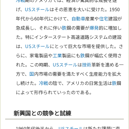
げ、
USスチール
はその恩恵を大いに受けた。1950
年代から60年代にかけて、
自動車
産業や
住宅
建設が
急成長し、それに伴い
鉄
鋼の需要が
爆発
的に増加し
た。特にインターステート高速道路システムの建設
は、
USスチール
にとって巨大な市場を提供した。さ
らに、家電製品や
工業
製品にも
鉄
鋼が幅広く使用さ
れた。この時期、
USスチール
は
技術
革新を進める一
方で、
国
内市場の需要を満たすべく生産能力を拡大
し続けた。
冷戦
の陰で、アメリカの日常生活は
鉄
鋼
によって形作られていったのである。
新興国との競争と試練
1960年代後半から、
USスチール
は新たな課題に直