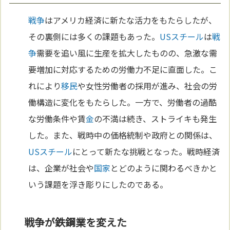
戦争
はアメリカ経済に新たな活力をもたらしたが、
その裏側には多くの課題もあった。
USスチール
は
戦
争
需要を追い風に生産を拡大したものの、急激な需
要増加に対応するための労働力不足に直面した。こ
れにより
移民
や女性労働者の採用が進み、社会の労
働構造に変化をもたらした。一方で、労働者の過酷
な労働条件や賃
金
の不満は続き、ストライキも発生
した。また、戦時中の価格統制や政府との関係は、
USスチール
にとって新たな挑戦となった。戦時経済
は、企業が社会や
国家
とどのように関わるべきかと
いう課題を浮き彫りにしたのである。
戦争が鉄鋼業を変えた