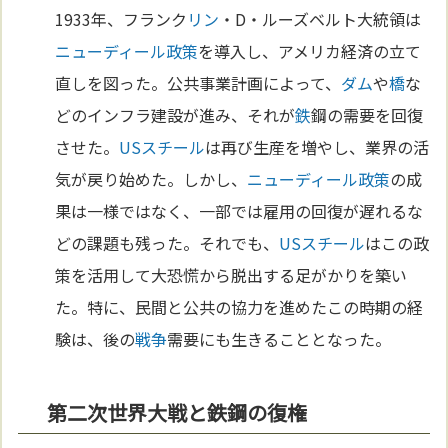
1933年、フランク
リン
・D・ルーズベルト大統領は
ニューディール政策
を導入し、アメリカ経済の立て
直しを図った。公共事業計画によって、
ダム
や
橋
な
どのインフラ建設が進み、それが
鉄
鋼の需要を回復
させた。
USスチール
は再び生産を増やし、業界の活
気が戻り始めた。しかし、
ニューディール政策
の成
果は一様ではなく、一部では雇用の回復が遅れるな
どの課題も残った。それでも、
USスチール
はこの政
策を活用して大恐慌から脱出する足がかりを築い
た。特に、民間と公共の協力を進めたこの時期の経
験は、後の
戦争
需要にも生きることとなった。
第二次世界大戦と鉄鋼の復権