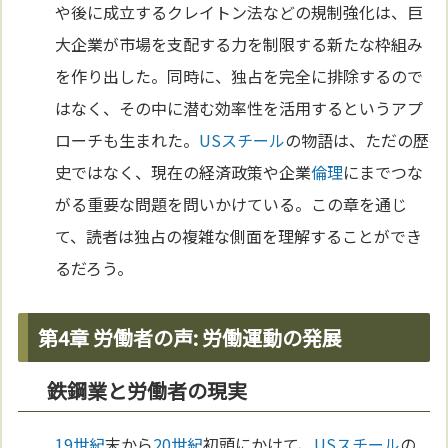
や後に成立するクレイトン法などの規制強化は、巨
大企業が市場を支配する力を制限する新たな枠組み
を作り出した。同時に、独占を完全に排除するので
はなく、その中に潜む効率性を活用するというアプ
ローチも生まれた。
USスチール
の物語は、ただの歴
史ではなく、現在の経済政策や企業
倫理
にまでつな
がる重要な問題を問いかけている。この章を通じ
て、読者は独占の複雑な側面を理解することができ
るだろう。
第4章 労働者の声: 労働運動の発展
鉄鋼業と労働者の現実
19世紀
末から
20世紀
初頭にかけて、
USスチール
の