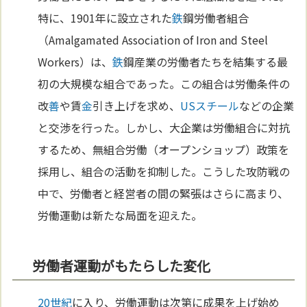
特に、1901年に設立された
鉄
鋼労働者組合
（Amalgamated Association of Iron and Steel
Workers）は、
鉄
鋼産業の労働者たちを結集する最
初の大規模な組合であった。この組合は労働条件の
改
善
や賃
金
引き上げを求め、
USスチール
などの企業
と交渉を行った。しかし、大企業は労働組合に対抗
するため、無組合労働（オープンショップ）政策を
採用し、組合の活動を抑制した。こうした攻防戦の
中で、労働者と経営者の間の緊張はさらに高まり、
労働運動は新たな局面を迎えた。
労働者運動がもたらした変化
20世紀
に入り、労働運動は次第に成果を上げ始め