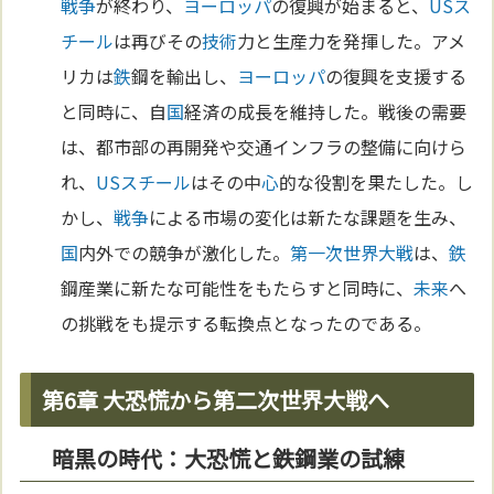
戦争
が終わり、
ヨーロッパ
の復興が始まると、
USス
チール
は再びその
技術
力と生産力を発揮した。アメ
リカは
鉄
鋼を輸出し、
ヨーロッパ
の復興を支援する
と同時に、自
国
経済の成長を維持した。戦後の需要
は、都市部の再開発や交通インフラの整備に向けら
れ、
USスチール
はその中
心
的な役割を果たした。し
かし、
戦争
による市場の変化は新たな課題を生み、
国
内外での競争が激化した。
第一次世界大戦
は、
鉄
鋼産業に新たな可能性をもたらすと同時に、
未来
へ
の挑戦をも提示する転換点となったのである。
第6章 大恐慌から第二次世界大戦へ
暗黒の時代：大恐慌と鉄鋼業の試練