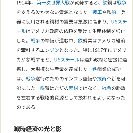
1914年、
第一次世界大戦
が勃発すると、
鉄
鋼は
戦争
を支える欠かせない資源となった。
戦車
や艦
船
、兵
器に使用される鋼材の需要は急激に高まり、
USスチ
ール
はアメリカ政府の依頼を受けて生産体制を強化
した。
戦争
の準備が進む中、
鉄
鋼業はアメリカ経済
を牽引するエン
ジン
となった。特に1917年にアメリ
カが参戦すると、
USスチール
は連邦政府と密接に連
携し、大規模な生産量を達成した。
鉄
鋼業の成功
は、
戦争
遂行のためのインフラ整備や
技術
革新を可
能にした。
鉄
鋼はただの
素材
ではなく、
戦争
の勝敗
を左右する戦略的資源として扱われるようになった
のである。
戦時経済の光と影