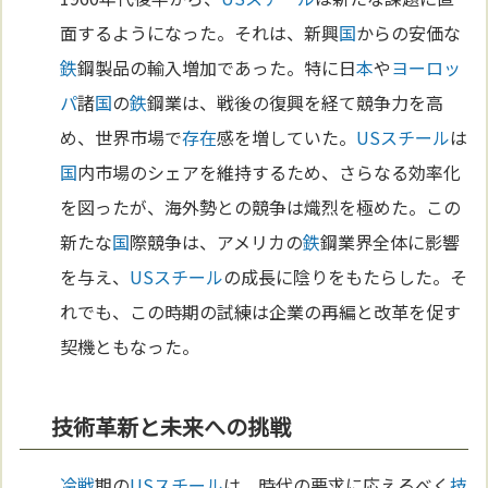
面するようになった。それは、新興
国
からの安価な
鉄
鋼製品の輸入増加であった。特に日
本
や
ヨーロッ
パ
諸
国
の
鉄
鋼業は、戦後の復興を経て競争力を高
め、世界市場で
存在
感を増していた。
USスチール
は
国
内市場のシェアを維持するため、さらなる効率化
を図ったが、海外勢との競争は熾烈を極めた。この
新たな
国
際競争は、アメリカの
鉄
鋼業界全体に影響
を与え、
USスチール
の成長に陰りをもたらした。そ
れでも、この時期の試練は企業の再編と改革を促す
契機ともなった。
技術革新と未来への挑戦
冷戦
期の
USスチール
は、時代の要求に応えるべく
技