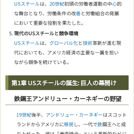
USスチール
は、
20世紀
初頭の労働者運動の中
心
的
な舞台となり、労働条件の改
善
と労働組合の発展
において重要な役割を果たした。
現代の
USスチール
と競争環境
USスチール
は、
グローバル化
と
技術
革新が進む現
代においても、アメリカ経済の主要な一翼を担い
ながら競争を続けている。
第1章 USスチールの誕生: 巨人の幕開け
鉄鋼王アンドリュー・カーネギーの野望
19世紀
後半、
アンドリュー・カーネギー
はスコット
ランドからアメリカに
移民
し、一代で
鉄
鋼王へと成
り上がった。彼は「垂直統合」という革新的なビジ