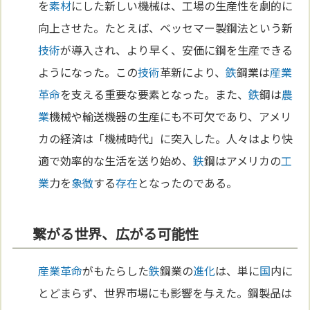
を
素材
にした新しい機械は、工場の生産性を劇的に
向上させた。たとえば、ベッセマー製鋼法という新
技術
が導入され、より早く、安価に鋼を生産できる
ようになった。この
技術
革新により、
鉄
鋼業は
産業
革命
を支える重要な要素となった。また、
鉄
鋼は
農
業
機械や輸送機器の生産にも不可欠であり、アメリ
カの経済は「機械時代」に突入した。人々はより快
適で効率的な生活を送り始め、
鉄
鋼はアメリカの
工
業
力を
象徴
する
存在
となったのである。
繋がる世界、広がる可能性
産業革命
がもたらした
鉄
鋼業の
進化
は、単に
国
内に
とどまらず、世界市場にも影響を与えた。鋼製品は