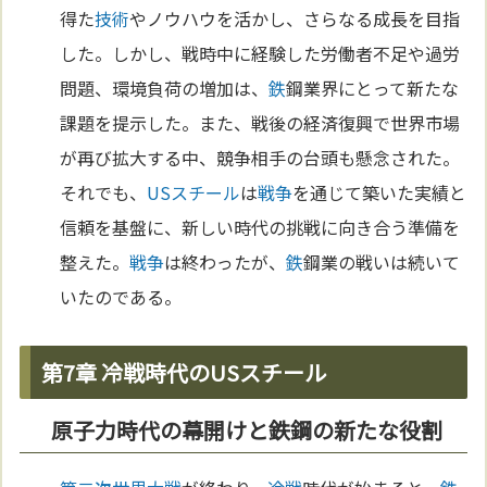
得た
技術
やノウハウを活かし、さらなる成長を目指
した。しかし、戦時中に経験した労働者不足や過労
問題、環境負荷の増加は、
鉄
鋼業界にとって新たな
課題を提示した。また、戦後の経済復興で世界市場
が再び拡大する中、競争相手の台頭も懸念された。
それでも、
USスチール
は
戦争
を通じて築いた実績と
信頼を基盤に、新しい時代の挑戦に向き合う準備を
整えた。
戦争
は終わったが、
鉄
鋼業の戦いは続いて
いたのである。
第7章 冷戦時代のUSスチール
原子力時代の幕開けと鉄鋼の新たな役割