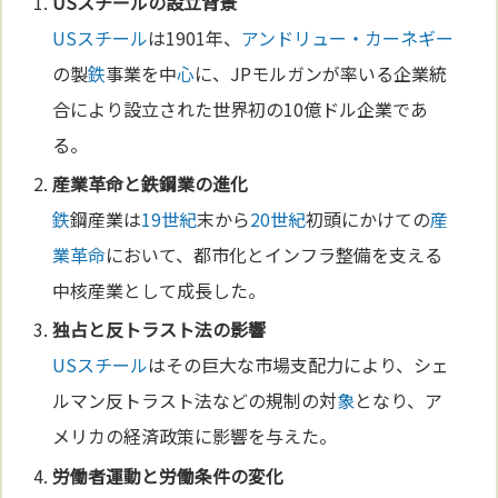
USスチール
の設立背景
USスチール
は1901年、
アンドリュー・カーネギー
の製
鉄
事業を中
心
に、JPモルガンが率いる企業統
合により設立された世界初の10億ドル企業であ
る。
産業革命
と
鉄
鋼業の
進化
鉄
鋼産業は
19世紀
末から
20世紀
初頭にかけての
産
業革命
において、都市化とインフラ整備を支える
中核産業として成長した。
独占と反トラスト法の影響
USスチール
はその巨大な市場支配力により、シェ
ルマン反トラスト法などの規制の対
象
となり、ア
メリカの経済政策に影響を与えた。
労働者運動と労働条件の変化