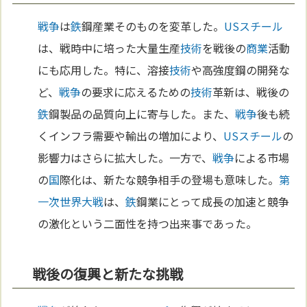
戦争
は
鉄
鋼産業そのものを変革した。
USスチール
は、戦時中に培った大量生産
技術
を戦後の
商業
活動
にも応用した。特に、溶接
技術
や高強度鋼の開発な
ど、
戦争
の要求に応えるための
技術
革新は、戦後の
鉄
鋼製品の品質向上に寄与した。また、
戦争
後も続
くインフラ需要や輸出の増加により、
USスチール
の
影響力はさらに拡大した。一方で、
戦争
による市場
の
国
際化は、新たな競争相手の登場も意味した。
第
一次世界大戦
は、
鉄
鋼業にとって成長の加速と競争
の激化という二面性を持つ出来事であった。
戦後の復興と新たな挑戦