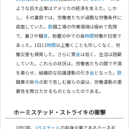
ような巨大企業はアメリカの経済を支えた。しか
し、その裏側では、労働者たちが過酷な労働条件に
直面していた。
鉄
鋼工場の作業環境は極めて危険
で、暑さや騒
音
、粉塵の中での長
時間
労働が日常で
あった。1日12
時間
以上働くことも珍しくなく、労
働災害も頻発した。さらに賃
金
は低く、生活は困窮
していた。これらの状況は、労働者たちの間で不満
を募らせ、組織的な抗議運動の引き
金
となった。
鉄
鋼業の栄
光
の影で苦しむ彼らの姿は、労働運動の重
要性を際立たせるものとなったのである。
ホーミステッド・ストライキの衝撃
1892年、
USスチール
の前身企業であるカーネギ