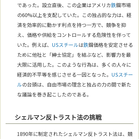
であった。設立直後、この企業はアメリカ
鉄
鋼市場
の60%以上を支配していた。この独占的な力は、経
済を効率的に動かす利点を持つ一方で、競争を抑
え、価格や供給をコントロールする危険性を伴って
いた。例えば、
USスチール
は
鉄
鋼価格を安定させる
ために他社と「紳士協定」を結ぶなど、影響力を最
大限に活用した。このような行為は、多くの人々に
経済的不平等を感じさせる一因となった。
USスチー
ル
の台頭は、自由市場の理念と独占の力の間で新た
な議論を巻き起こしたのである。
シェルマン反トラスト法の挑戦
1890年に制定されたシェルマン反トラスト法は、競