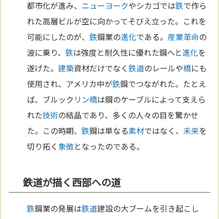
都市化が進み、
ニューヨーク
やシカゴでは
鉄
で作ら
れた高層ビルが空に向かってそびえ立った。これを
可能にしたのが、
鉄
鋼業の
進化
である。
産業革命
の
波に乗り、
鉄
は強度と耐久性に優れた鋼へと
進化
を
遂げた。
建築
資材だけでなく
鉄道
のレールや
橋
にも
使用され、アメリカ中が
鉄
鋼でつながれた。たとえ
ば、ブルック
リン
橋
は鋼のケーブルによって支えら
れた
技術
の結晶であり、多くの人々の目を驚かせ
た。この時期、
鉄
鋼は単なる
素材
ではなく、
未来
を
切り拓く
象徴
となったのである。
鉄道が描く西部への道
鉄
鋼業の発展は
鉄道
建設の大ブームを引き起こし