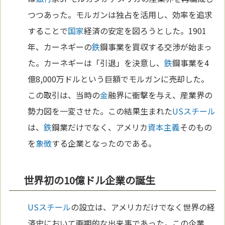
つつあった。モルガンは独占を活用し、効率を追求
することで
国家
経済の安定を図ろうとした。1901
年、カーネギーの
鉄
鋼事業を買収する交渉が始まっ
た。カーネギーは「引退」を決意し、
鉄
鋼事業を4
億8,000万ドルという巨額でモルガンに売却した。
この取引は、当時の
金
融界に衝撃を与え、産業界の
勢力図を一変させた。この結果生まれた
USスチール
は、
鉄
鋼業だけでなく、アメリカ
資本主義
そのもの
を
象徴
する企業となったのである。
世界初の10億ドル企業の誕生
USスチール
の設立は、アメリカだけでなく世界の経
済史において画期的な出来事であった。この企業