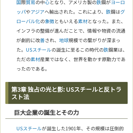
国
際
貿易
の中
心
となり、アメリカ製の
鉄
鋼が
ヨーロ
ッパ
や
アジア
へ輸出された。これにより、
鉄
鋼は
グ
ローバル化
の
象徴
ともいえる
素材
となった。また、
インフラの整備が進んだことで、情報や物資の流通
が劇的に改
善
され、
地球
規模での繋がりが深まっ
た。
USスチール
の誕生に至るこの時代の
鉄
鋼業は、
ただの
素材
産業ではなく、世界を動かす原動力であ
ったのである。
第3章 独占の光と影: USスチールと反トラ
スト法
巨大企業の誕生とその力
USスチール
が誕生した1901年、その規模は圧倒的