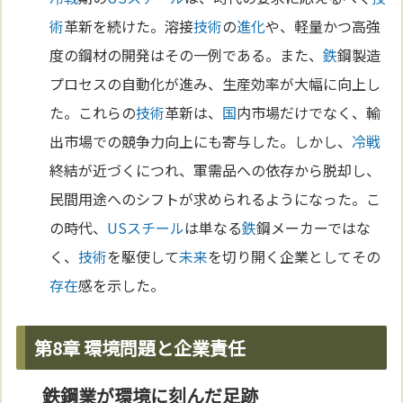
術
革新を続けた。溶接
技術
の
進化
や、軽量かつ高強
度の鋼材の開発はその一例である。また、
鉄
鋼製造
プロセスの自動化が進み、生産効率が大幅に向上し
た。これらの
技術
革新は、
国
内市場だけでなく、輸
出市場での競争力向上にも寄与した。しかし、
冷戦
終結が近づくにつれ、軍需品への依存から脱却し、
民間用途へのシフトが求められるようになった。こ
の時代、
USスチール
は単なる
鉄
鋼メーカーではな
く、
技術
を駆使して
未来
を切り開く企業としてその
存在
感を示した。
第8章 環境問題と企業責任
鉄鋼業が環境に刻んだ足跡