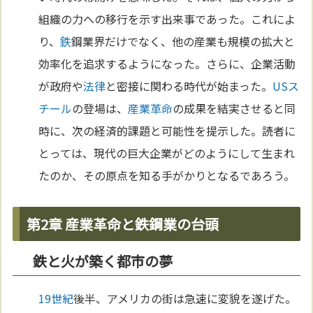
組織の力への移行を示す出来事であった。これによ
り、
鉄
鋼業界だけでなく、他の産業も規模の拡大と
効率化を追求するようになった。さらに、企業活動
が政府や
法律
と密接に関わる時代が始まった。
USス
チール
の登場は、
産業革命
の成果を結実させると同
時に、次の経済的課題と可能性を提示した。読者に
とっては、現代の巨大企業がどのようにして生まれ
たのか、その原点を知る手がかりとなるであろう。
第2章 産業革命と鉄鋼業の台頭
鉄と火が築く都市の夢
19世紀
後半、アメリカの街は急速に変貌を遂げた。