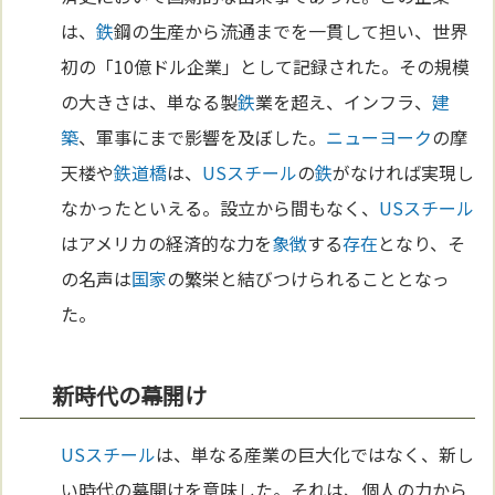
は、
鉄
鋼の生産から流通までを一貫して担い、世界
初の「10億ドル企業」として記録された。その規模
の大きさは、単なる製
鉄
業を超え、インフラ、
建
築
、軍事にまで影響を及ぼした。
ニューヨーク
の摩
天楼や
鉄道
橋
は、
USスチール
の
鉄
がなければ実現し
なかったといえる。設立から間もなく、
USスチール
はアメリカの経済的な力を
象徴
する
存在
となり、そ
の名声は
国家
の繁栄と結びつけられることとなっ
た。
新時代の幕開け
USスチール
は、単なる産業の巨大化ではなく、新し
い時代の幕開けを意味した。それは、個人の力から