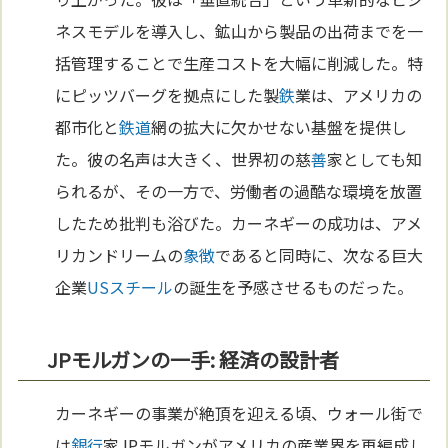
ネスモデルを導入し、鉱山から製品の出荷までを一
括管理することで生産コストを大幅に削減した。特
にピッツバーグを拠点にした製
鉄
業は、アメリカの
都市化と
鉄道
網の拡大に欠かせない基盤を提供し
た。彼の名声は大きく、世界初の慈
善
家としても知
られるが、その一方で、労働者の過酷な環境を放置
したため批判も浴びた。カーネギーの成功は、アメ
リカンドリームの
象徴
であると同時に、次なる巨大
企業
USスチール
の誕生を予感させるものだった。
JPモルガンの一手: 経済の設計者
カーネギーの事業が絶頂を迎える頃、ウォール街で
は
銀行
家JPモルガンがアメリカの産業界を再編成し