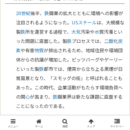
20世紀
後半、
鉄
鋼業の拡大とともに環境への影響が
注目されるようになった。
USスチール
は、大規模な
製
鉄
所を運営する過程で、
大気
汚染や
水
質汚濁とい
った問題に直面した。製
鉄
プロセスでは、二
酸
化
炭
素
や有害
物質
が排出されるため、地域住民や環境団
体からの抗議が増加した。ピッツバーグやゲーリー
といった製
鉄
都市では、煙突から立ち上る黒煙が日
常風景となり、「スモッグの街」と呼ばれることも
あった。この時代、企業活動がもたらす環境負荷へ
の関
心
が高まり、
鉄
鋼業界は新たな課題に直面する
ことになったのである。
環境規制の時代の到来
メニュー
ホーム
検索
トップ
サイドバー