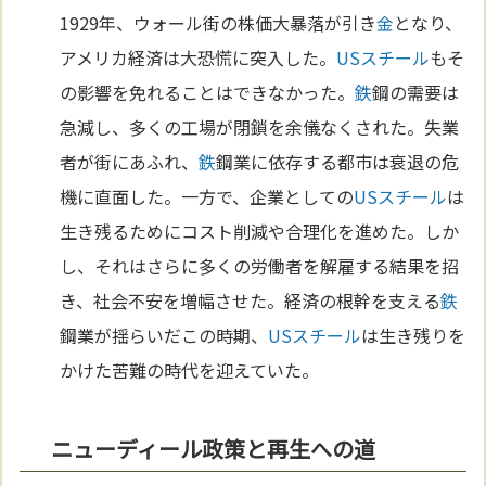
1929年、ウォール街の株価大暴落が引き
金
となり、
アメリカ経済は大恐慌に突入した。
USスチール
もそ
の影響を免れることはできなかった。
鉄
鋼の需要は
急減し、多くの工場が閉鎖を余儀なくされた。失業
者が街にあふれ、
鉄
鋼業に依存する都市は衰退の危
機に直面した。一方で、企業としての
USスチール
は
生き残るためにコスト削減や合理化を進めた。しか
し、それはさらに多くの労働者を解雇する結果を招
き、社会不安を増幅させた。経済の根幹を支える
鉄
鋼業が揺らいだこの時期、
USスチール
は生き残りを
かけた苦難の時代を迎えていた。
ニューディール政策と再生への道