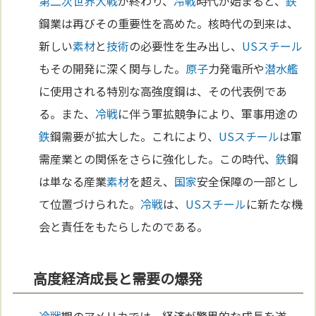
第二次世界大戦
が終わり、
冷戦
時代が始まると、
鉄
鋼業は再びその重要性を高めた。核時代の到来は、
新しい
素材
と
技術
の必要性を生み出し、
USスチール
もその開発に深く関与した。
原子
力発電所や
潜水艦
に使用される特別な高強度鋼は、その代表例であ
る。また、
冷戦
に伴う軍拡競争により、軍事用途の
鉄
鋼需要が拡大した。これにより、
USスチール
は軍
需産業との関係をさらに強化した。この時代、
鉄
鋼
は単なる産業
素材
を超え、
国家
安全保障の一部とし
て位置づけられた。
冷戦
は、
USスチール
に新たな機
会と責任をもたらしたのである。
高度経済成長と需要の爆発
冷戦
期のアメリカでは、経済が驚異的な成長を遂