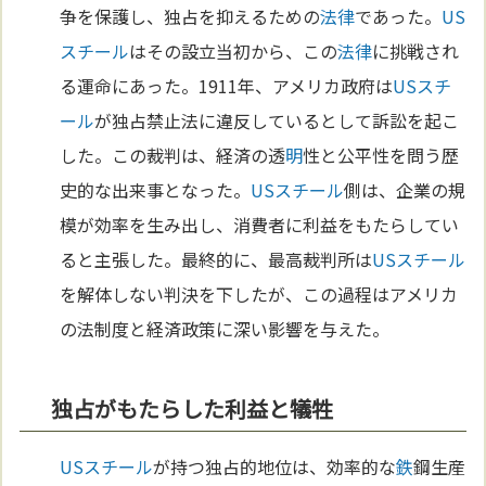
争を保護し、独占を抑えるための
法律
であった。
US
スチール
はその設立当初から、この
法律
に挑戦され
る運命にあった。1911年、アメリカ政府は
USスチ
ール
が独占禁止法に違反しているとして訴訟を起こ
した。この裁判は、経済の透
明
性と公平性を問う歴
史的な出来事となった。
USスチール
側は、企業の規
模が効率を生み出し、消費者に利益をもたらしてい
ると主張した。最終的に、最高裁判所は
USスチール
を解体しない判決を下したが、この過程はアメリカ
の法制度と経済政策に深い影響を与えた。
独占がもたらした利益と犠牲
USスチール
が持つ独占的地位は、効率的な
鉄
鋼生産