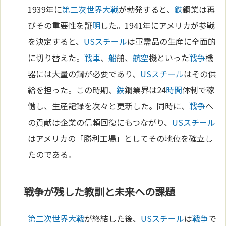
1939年に
第二次世界大戦
が勃発すると、
鉄
鋼業は再
びその重要性を証
明
した。1941年にアメリカが参戦
を決定すると、
USスチール
は軍需品の生産に全面的
に切り替えた。
戦車
、
船
舶、
航空
機といった
戦争
機
器には大量の鋼が必要であり、
USスチール
はその供
給を担った。この時期、
鉄
鋼業界は24
時間
体制で稼
働し、生産記録を次々と更新した。同時に、
戦争
へ
の貢献は企業の信頼回復にもつながり、
USスチール
はアメリカの「勝利工場」としてその地位を確立し
たのである。
戦争が残した教訓と未来への課題
第二次世界大戦
が終結した後、
USスチール
は
戦争
で