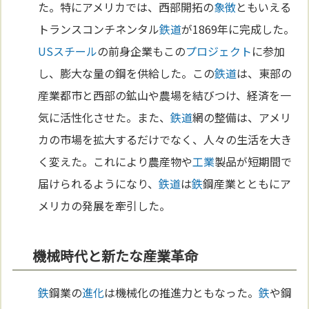
た。特にアメリカでは、西部開拓の
象徴
ともいえる
トランスコンチネンタル
鉄道
が1869年に完成した。
USスチール
の前身企業もこの
プロジェクト
に参加
し、膨大な量の鋼を供給した。この
鉄道
は、東部の
産業都市と西部の鉱山や農場を結びつけ、経済を一
気に活性化させた。また、
鉄道
網の整備は、アメリ
カの市場を拡大するだけでなく、人々の生活を大き
く変えた。これにより農産物や
工業
製品が短期間で
届けられるようになり、
鉄道
は
鉄
鋼産業とともにア
メリカの発展を牽引した。
機械時代と新たな産業革命
鉄
鋼業の
進化
は機械化の推進力ともなった。
鉄
や鋼