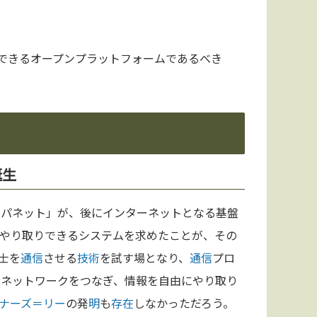
できるオープンプラットフォームであるべき
誕生
ーパネット」が、後にインターネットとなる基盤
やり取りできるシステムを求めたことが、その
士を
通信
させる
技術
を試す場となり、
通信
プロ
なるネットワークをつなぎ、情報を自由にやり取り
ナーズ＝リー
の発
明
も
存在
しなかっただろう。