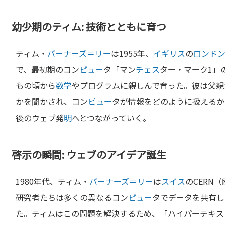
幼少期のティム: 技術とともに育つ
ティム・
バーナーズ＝リー
は1955年、
イギリス
の
ロンド
で、最初期のコン
ピュー
タ「マン
チェス
ター・マーク1」
もの頃から
数学
やプログラムに親しんで育った。彼は父親
かを聞かされ、コン
ピュー
タが情報をどのように扱えるか
後のウェブ発
明
へとつながっていく。
啓示の瞬間: ウェブのアイデア誕生
1980年代、ティム・
バーナーズ＝リー
は
スイス
のCERN（
研究者たちは多くの異なるコン
ピュー
タでデータを共有し
た。ティムはこの問題を解決するため、「ハイパーテキス