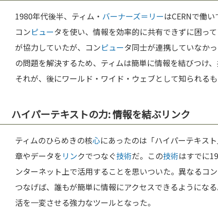
1980年代後半、ティム・
バーナーズ＝リー
はCERNで働
コン
ピュー
タを使い、情報を効率的に共有できずに困って
が協力していたが、コン
ピュー
タ同士が連携していなかっ
の問題を解決するため、ティムは簡単に情報を結びつけ、
それが、後にワールド・ワイド・ウェブとして知られるも
ハイパーテキストの力: 情報を結ぶリンク
ティムのひらめきの核
心
にあったのは「ハイパーテキスト
章やデータを
リン
クでつなぐ
技術
だ。この
技術
はすでに1
ンターネット上で活用することを思いついた。異なるコン
つなげば、誰もが簡単に情報にアクセスできるようになる
活を一変させる強力なツールとなった。