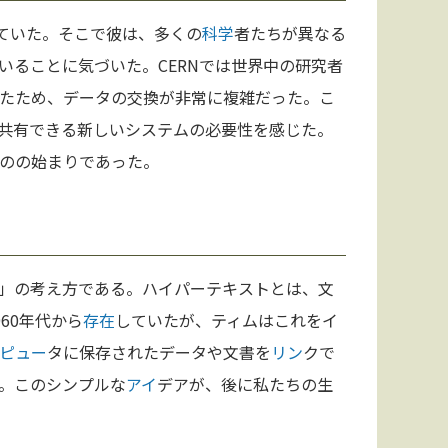
いていた。そこで彼は、多くの
科学
者たちが異なる
いることに気づいた。CERNでは世界中の研究者
たため、データの交換が非常に複雑だった。こ
共有できる新しいシステムの必要性を感じた。
のの始まりであった。
」の考え方である。ハイパーテキストとは、文
960年代から
存在
していたが、ティムはこれをイ
ピュー
タに保存されたデータや文書を
リン
クで
。このシンプルな
アイ
デアが、後に私たちの生