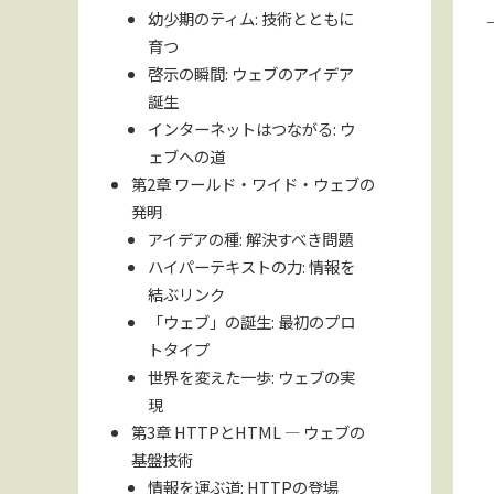
幼少期のティム: 技術とともに
育つ
啓示の瞬間: ウェブのアイデア
誕生
インターネットはつながる: ウ
ェブへの道
第2章 ワールド・ワイド・ウェブの
発明
アイデアの種: 解決すべき問題
ハイパーテキストの力: 情報を
結ぶリンク
「ウェブ」の誕生: 最初のプロ
トタイプ
世界を変えた一歩: ウェブの実
現
第3章 HTTPとHTML — ウェブの
基盤技術
情報を運ぶ道: HTTPの登場