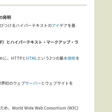
の発
明
びつけるハイパーテキストの
アイ
デアを基
TP）とハイパーテキスト・マークアップ・ラ
に、HTTPと
HTML
という2つの基
本
技術
を
世界初のウェブ
サーバー
とウェブサイトを
rld Wide Web Consortium (W3C)