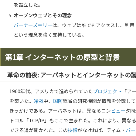
を設立した。
オープンウェブとその理念
バーナーズ＝リー
は、ウェブは誰でもアクセスし、利用
という理念を強く支持している。
第1章 インターネットの原型と背景
革命の前夜: アーパネットとインターネットの
1960年代、アメリカで進められていた
プロジェクト
「ア
を築いた。
冷戦
中、
国防
総省の研究機関が情報を分散して
きっかけである。アーパネットは、異なるコン
ピュー
タ同
トコル「TCP/IP」もここで生まれた。これにより、異
できる道が開かれた。この
技術
がなければ、ティム・
バー