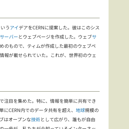
という
アイ
デアをCERNに提案した。彼はこのシス
サーバー
とウェブページを作成した。ウェブ
サ
めのもので、ティムが作成した最初のウェブペ
情報が載せられていた。これが、世界初のウェ
で注目を集めた。特に、情報を簡単に共有でき
単にCERN内でのデータ共有を超え、
地球
規模の
ブはオープンな
技術
として広がり、誰もが自由
の一歩が、私たちが今知っているインターネッ