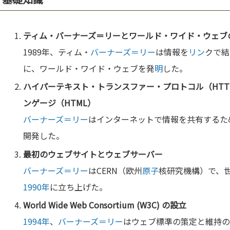
ティム・
バーナーズ＝リー
とワールド・ワイド・ウェブ
1989年、ティム・
バーナーズ＝リー
は情報を
リン
クで結
に、ワールド・ワイド・ウェブを発
明
した。
ハイパーテキスト・トランスファー・プロトコル（HT
ンゲージ（
HTML
）
バーナーズ＝リー
はインターネットで情報を共有するため
開発した。
最初のウェブサイトとウェブ
サーバー
バーナーズ＝リー
はCERN（欧州
原子
核研究機構）で、
1990年
に立ち上げた。
World Wide Web Consortium (W3C) の設立
1994年
、
バーナーズ＝リー
はウェブ標準の策定と維持のため、Wo