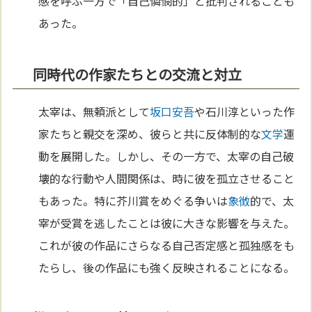
感を呼ぶ一方で「自己憐憫的」と批判されることも
あった。
同時代の作家たちとの交流と対立
太宰は、無頼派として
坂口安吾
や石川淳といった作
家たちと親交を深め、彼らと共に反体制的な
文学
運
動を展開した。しかし、その一方で、太宰の自己破
壊的な行動や人間関係は、時に彼を孤立させること
もあった。特に芥川賞をめぐる争いは
象徴
的で、太
宰が受賞を逃したことは彼に大きな影響を与えた。
これが彼の作品にさらなる自己否定感と孤独感をも
たらし、後の作品にも強く反映されることになる。