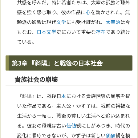
共感を呼んだ。特に若者たちは、太宰の孤独と疎外
感を強く感じ取り、彼の作品に
心
を動かされた。無
頼派の影響は現代
文学
にも受け継がれ、
太宰治
は今
もなお、
日本文学
史において重要な
存在
であり続け
ている。
第3章 『斜陽』と戦後の日本社会
貴族社会の崩壊
『斜陽』は、戦後日
本
における貴族階級の崩壊を描
いた作品である。主人公・かず子は、戦前の裕福な
生活から一転し、戦後の貧しい生活へと追い込まれ
る。彼女の母親は古い
価値
観にしがみつき、時代の
変化に順応できないが、かず子は新しい
価値
観を模