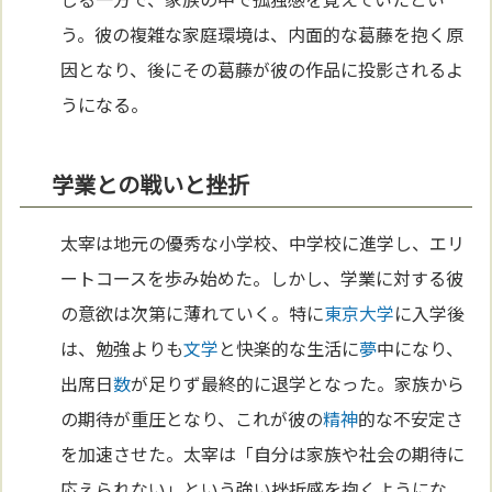
う。彼の複雑な家庭環境は、内面的な葛藤を抱く原
因となり、後にその葛藤が彼の作品に投影されるよ
うになる。
学業との戦いと挫折
太宰は地元の優秀な小学校、中学校に進学し、エリ
ートコースを歩み始めた。しかし、学業に対する彼
の意欲は次第に薄れていく。特に
東京
大学
に入学後
は、勉強よりも
文学
と快楽的な生活に
夢
中になり、
出席日
数
が足りず最終的に退学となった。家族から
の期待が重圧となり、これが彼の
精神
的な不安定さ
を加速させた。太宰は「自分は家族や社会の期待に
応えられない」という強い挫折感を抱くようにな