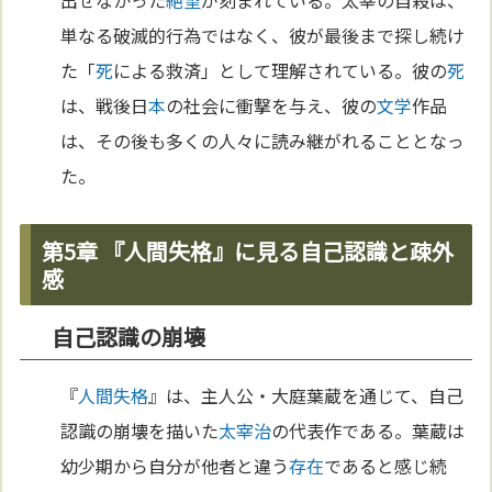
単なる破滅的行為ではなく、彼が最後まで探し続け
た「
死
による救済」として理解されている。彼の
死
は、戦後日
本
の社会に衝撃を与え、彼の
文学
作品
は、その後も多くの人々に読み継がれることとなっ
た。
第5章 『人間失格』に見る自己認識と疎外
感
自己認識の崩壊
『
人間失格
』は、主人公・大庭葉蔵を通じて、自己
認識の崩壊を描いた
太宰治
の代表作である。葉蔵は
幼少期から自分が他者と違う
存在
であると感じ続