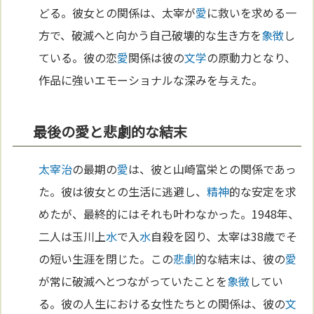
どる。彼女との関係は、太宰が
愛
に救いを求める一
方で、破滅へと向かう自己破壊的な生き方を
象徴
し
ている。彼の恋
愛
関係は彼の
文学
の原動力となり、
作品に強いエモーショナルな深みを与えた。
最後の愛と悲劇的な結末
太宰治
の最期の
愛
は、彼と山崎富栄との関係であっ
た。彼は彼女との生活に逃避し、
精神
的な安定を求
めたが、最終的にはそれも叶わなかった。1948年、
二人は玉川上
水
で入
水
自殺を図り、太宰は38歳でそ
の短い生涯を閉じた。この
悲劇
的な結末は、彼の
愛
が常に破滅へとつながっていたことを
象徴
してい
る。彼の人生における女性たちとの関係は、彼の
文