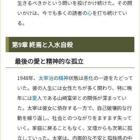
生きるべきかという問いを投げかけ続けた。その問
いかけは、今でも多くの読者の
心
を打ち続けてい
る。
第9章 終焉と入水自殺
最後の愛と精神的な孤立
1948年、
太宰治
の
精神
状態は
悪
化の一途をたどって
いた。彼の人生には女性たちが多く関わり、特に晩
年には
愛
人である山崎富栄との関係が深まってい
た。太宰は彼女に依存する一方で、自己破壊的な行
動を繰り返し、社会とのつながりをますます失って
いく。家庭に戻ることもなく、文壇からも次第に孤
立していった。太宰は、内面的な不安と孤独感の中