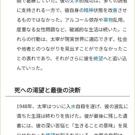
間で葛藤していた。彼の
文学
的成功は、多くの読者
に支持される一方で、彼自身の
精神
状態を改
善
させ
るものではなかった。アルコール依存や
薬物
乱用、
度重なる女性問題など、破滅的な生活は続いた。こ
れらの行動は、太宰が現実世界に適応できず、社会
や他者とのつながりを見出すことができなかったこ
との表れであり、それがさらに彼を
絶望
へと追い込
んでいった。
死への渇望と最後の決断
1948年、太宰はついに入
水
自殺を遂げ、彼の波乱に
満ちた生涯は終わりを告げた。彼が最後に残した遺
書には、彼の深い苦悩と「生きることの意味」を見
出せなかった
絶望
が刻まれている。太宰の自殺は、