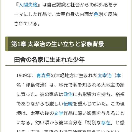
『
人間失格
』は自己認識と社会からの疎外感をテ
ーマにした作品で、太宰自身の内面が
色
濃く反映
されている。
第1章 太宰治の生い立ちと家族背景
田舎の名家に生まれた少年
1909年、
青森県
の津軽地方に生まれた
太宰治
（
本
名：津島修治）は、地元で名を知られる大地主の家
に育った。彼の家族は
政治
にも影響力を持ち、裕福
でありながらも厳しい
伝統
を重んじていた。この環
境は、太宰の後の
文学
作品に深い影響を与えること
になる。幼い頃から彼は自分を「特別な
存在
」と感
じる一方で、家族の中で孤独感を覚えていたとい