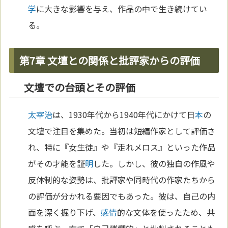
学
に大きな影響を与え、作品の中で生き続けてい
る。
第7章 文壇との関係と批評家からの評価
文壇での台頭とその評価
太宰治
は、1930年代から1940年代にかけて日
本
の
文壇で注目を集めた。当初は短編作家として評価さ
れ、特に『女生徒』や『走れメロス』といった作品
がその才能を証
明
した。しかし、彼の独自の作風や
反体制的な姿勢は、批評家や同時代の作家たちから
の評価が分かれる要因でもあった。彼は、自己の内
面を深く掘り下げ、
感情
的な文体を使ったため、共