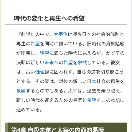
時代の変化と再生への希望
『斜陽』の中で、
太宰治
は戦後日
本
の社会的混乱と
再生の
希望
を同時に描いている。旧時代の貴族階級
が崩壊し、
絶望
に満ちた時代に見えるが、かず子の
決断は新しい
未来
への
希望
を
象徴
している。彼女
は、古い
価値
観に囚われず、自らの道を切り開こう
とする。その姿は、戦後の新しい日
本
社会の再生を
象徴
するものでもある。太宰は、過去を乗り越え、
新しい時代を迎えるための勇気と
希望
をこの物語に
込めている。
第4章 自殺未遂と太宰の内面的葛藤