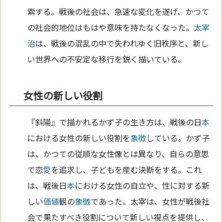
索する。戦後の社会は、急速な変化を遂げ、かつて
の社会的地位はもはや意味を持たなくなった。
太宰
治
は、戦後の混乱の中で失われゆく旧秩序と、新し
い世界への不安定な移行を鋭く描いている。
女性の新しい役割
『斜陽』で描かれるかず子の生き方は、戦後の日
本
における女性の新しい役割を
象徴
している。かず子
は、かつての従順な女性像とは異なり、自らの意思
で恋
愛
を追求し、子どもを産む決断をする。これ
は、戦後日
本
における女性の自立や、性に対する新
しい
価値
観の
象徴
であった。太宰は、女性が戦後社
会で果たすべき役割について新しい視点を提供し、