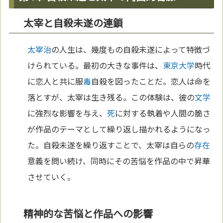
太宰と自殺未遂の連鎖
太宰治
の人生は、幾度もの自殺未遂によって特徴づ
けられている。最初の大きな事件は、
東京
大学
時代
に恋人と共に服
毒
自殺を図ったことだ。恋人は命を
落とすが、太宰は生き残る。この体験は、彼の
文学
に強烈な影響を与え、
死
に対する執着や人間の脆さ
が作品のテーマとして繰り返し描かれるようになっ
た。自殺未遂を繰り返すことで、太宰は自らの
存在
意義を問い続け、同時にその苦悩を作品の中で昇華
させていく。
精神的な苦悩と作品への影響