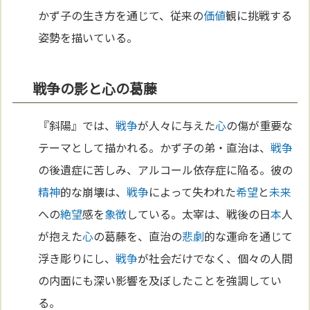
かず子の生き方を通じて、従来の
価値
観に挑戦する
姿勢を描いている。
戦争の影と心の葛藤
『斜陽』では、
戦争
が人々に与えた
心
の傷が重要な
テーマとして描かれる。かず子の弟・直治は、
戦争
の後遺症に苦しみ、アルコール依存症に陥る。彼の
精神
的な崩壊は、
戦争
によって失われた
希望
と
未来
への
絶望
感を
象徴
している。太宰は、戦後の日
本
人
が抱えた
心
の葛藤を、直治の
悲劇
的な運命を通じて
浮き彫りにし、
戦争
が社会だけでなく、個々の人間
の内面にも深い影響を及ぼしたことを強調してい
る。