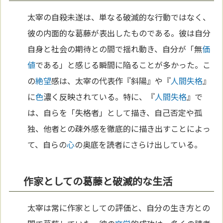
太宰の自殺未遂は、単なる破滅的な行動ではなく、
彼の内面的な葛藤が表出したものである。彼は自分
自身と社会の期待との間で揺れ動き、自分が「無
価
値
である」と感じる瞬間に陥ることが多かった。こ
の
絶望
感は、太宰の代表作『斜陽』や『
人間失格
』
に
色
濃く反映されている。特に、『
人間失格
』で
は、自らを「失格者」として描き、自己否定や孤
独、他者との疎外感を徹底的に描き出すことによっ
て、自らの
心
の奥底を読者にさらけ出している。
作家としての葛藤と破滅的な生活
太宰は常に作家としての評価と、自分の生き方との