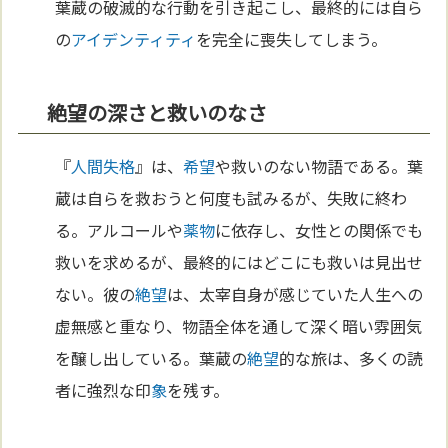
葉蔵の破滅的な行動を引き起こし、最終的には自ら
の
アイデンティティ
を完全に喪失してしまう。
絶望の深さと救いのなさ
『
人間失格
』は、
希望
や救いのない物語である。葉
蔵は自らを救おうと何度も試みるが、失敗に終わ
る。アルコールや
薬物
に依存し、女性との関係でも
救いを求めるが、最終的にはどこにも救いは見出せ
ない。彼の
絶望
は、太宰自身が感じていた人生への
虚無感と重なり、物語全体を通して深く暗い雰囲気
を醸し出している。葉蔵の
絶望
的な旅は、多くの読
者に強烈な印
象
を残す。