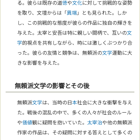
る。彼らは既存の道
徳
や
文化
に対して挑戦的な姿勢
を取り、文壇からは「
異端
」とも見られた。しか
し、この挑戦的な態度が彼らの作品に独自の輝きを
与えた。太宰と安吾は特に親しい間柄で、互いの
文
学
的視点を共有しながら、時には激しくぶつかり合
った。彼らの友情と競争は、無頼派の
文学
運動に大
きな影響を与えた。
無頼派文学の影響とその後
無頼派
文学
は、当時の日
本
社会に大きな衝撃を与え
た。戦後の混乱の中で、多くの人々が社会のルール
や
価値
観に疑問を抱いていた。
太宰治
や他の無頼派
作家の作品は、その疑問に対する答えとして多くの