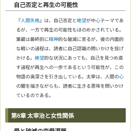
自己否定と再生の可能性
『
人間失格
』は、自己否定と
絶望
が中
心
テーマであ
るが、一方で再生の可能性もほのめかされている。
葉蔵は最終的に
精神
的な破滅に至るが、彼の内面的
な戦いの過程は、読者に自己認識の問いかけを投げ
かける。
絶望
的な状況にあっても、自己を見つめ直
す過程が再生への一歩であるという可能性が、この
物語の奥深さを引き出している。太宰は、人間の
心
の闇を描きながらも、読者に生きる意味を問いかけ
ているのである。
第6章 太宰治と女性関係
愛と破滅の恋愛遍歴