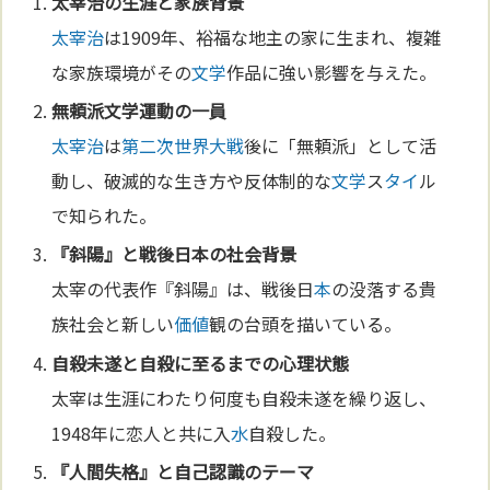
太宰治
の生涯と家族背景
太宰治
は1909年、裕福な地主の家に生まれ、複雑
な家族環境がその
文学
作品に強い影響を与えた。
無頼派
文学
運動の一員
太宰治
は
第二次世界大戦
後に「無頼派」として活
動し、破滅的な生き方や反体制的な
文学
ス
タイ
ル
で知られた。
『斜陽』と戦後日
本
の社会背景
太宰の代表作『斜陽』は、戦後日
本
の没落する貴
族社会と新しい
価値
観の台頭を描いている。
自殺未遂と自殺に至るまでの
心
理状態
太宰は生涯にわたり何度も自殺未遂を繰り返し、
1948年に恋人と共に入
水
自殺した。
『
人間失格
』と自己認識のテーマ