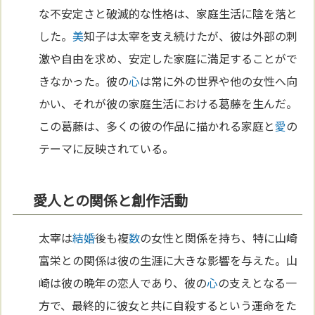
な不安定さと破滅的な性格は、家庭生活に陰を落と
した。
美
知子は太宰を支え続けたが、彼は外部の刺
激や自由を求め、安定した家庭に満足することがで
きなかった。彼の
心
は常に外の世界や他の女性へ向
かい、それが彼の家庭生活における葛藤を生んだ。
この葛藤は、多くの彼の作品に描かれる家庭と
愛
の
テーマに反映されている。
愛人との関係と創作活動
太宰は
結婚
後も複
数
の女性と関係を持ち、特に山崎
富栄との関係は彼の生涯に大きな影響を与えた。山
崎は彼の晩年の恋人であり、彼の
心
の支えとなる一
方で、最終的に彼女と共に自殺するという運命をた