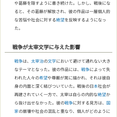
や葛藤を隠すように書き続けた。しかし、戦後にな
ると、その葛藤が解放され、彼の作品は一層個人的
な苦悩や社会に対する
絶望
を反映するようになっ
た。
戦争が太宰文学に与えた影響
戦争
は、
太宰治
の
文学
において避けて通れない大き
なテーマとなった。彼の作品には、
戦争
によって失
われた人々の
希望
や尊厳が常に描かれ、それは彼自
身の内面と深く結びついていた。戦後の日
本
社会が
再建されていく一方で、太宰は自らの内的な
絶望
か
ら抜け出せなかった。彼の
戦争
に対する見方は、
国
家
の崩壊や社会の混乱と重なり、個人がどのように