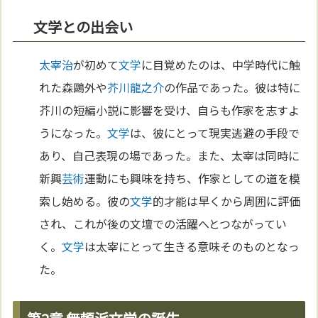
文学との出会い
太宰治
が初めて
文学
に目覚めたのは、中学時代に触
れた森鷗外や
芥川龍之介
の作品であった。彼は特に
芥川の短編小説に影響を受け、自らも作家を志すよ
うになった。
文学
は、彼にとって現実逃避の手段で
あり、自己表現の場であった。また、太宰は同時に
新興
芸術
運動にも興味を持ち、作家としての道を模
索し始める。彼の
文学
的才能は早くから周囲に評価
され、これが後の文壇での活躍へとつながってい
く。
文学
は太宰にとって生きる意味そのものとなっ
た。