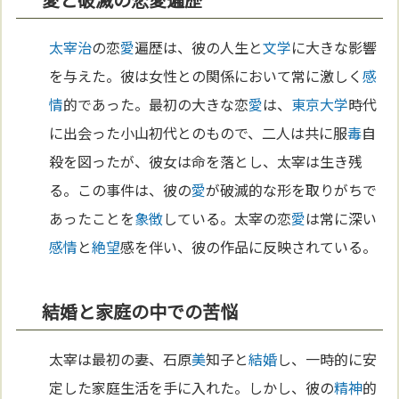
太宰治
の恋
愛
遍歴は、彼の人生と
文学
に大きな影響
を与えた。彼は女性との関係において常に激しく
感
情
的であった。最初の大きな恋
愛
は、
東京
大学
時代
に出会った小山初代とのもので、二人は共に服
毒
自
殺を図ったが、彼女は命を落とし、太宰は生き残
る。この事件は、彼の
愛
が破滅的な形を取りがちで
あったことを
象徴
している。太宰の恋
愛
は常に深い
感情
と
絶望
感を伴い、彼の作品に反映されている。
結婚と家庭の中での苦悩
太宰は最初の妻、石原
美
知子と
結婚
し、一時的に安
定した家庭生活を手に入れた。しかし、彼の
精神
的