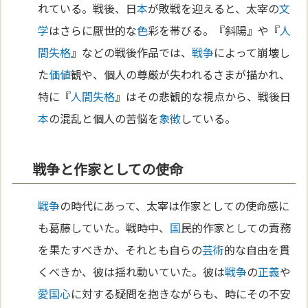
れている。戦後、日
本
が敗戦を迎えると、太宰の
文
学
はさらに厭世的な
色
彩を帯びる。『斜陽』や『
人
間失格
』などの戦後作品では、
戦争
によって崩壊し
た
価値
観や、個人の尊厳が失われるさまが描かれ、
特に『
人間失格
』はその悲観的な視点から、戦後日
本
の混乱と個人の苦悩を
象徴
している。
戦争と作家としての使命
戦争
の時代にあって、太宰は作家としての使命感に
も葛藤していた。戦時中、
国
民的作家としての責務
を果たすべきか、それとも自らの
芸術
的な自由を貫
くべきか、彼は揺れ動いていた。彼は
戦争
の
正義
や
愛国心
に対する疑問を抱きながらも、時にその不安