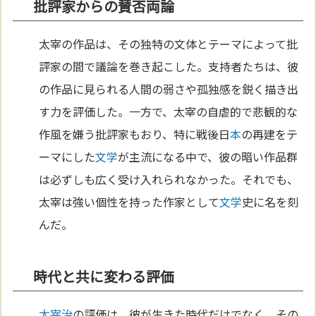
批評家からの賛否両論
太宰の作品は、その独特の文体とテーマによって批
評家の間で議論を巻き起こした。支持者たちは、彼
の作品に見られる人間の弱さや孤独感を鋭く描き出
す力を評価した。一方で、太宰の自虐的で悲観的な
作風を嫌う批評家もおり、特に戦後日
本
の再建をテ
ーマにした
文学
が主流になる中で、彼の暗い作品群
は必ずしも広く受け入れられなかった。それでも、
太宰は強い個性を持った作家として
文学
史に名を刻
んだ。
時代と共に変わる評価
太宰治
の評価は、彼が生きた時代だけでなく、その