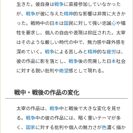
生きた。彼自身は
戦争
に直接参加していなかった
が、
戦争
が彼に与えた
精神
的な影響は非常に大きか
った。戦時中の日
本
は
国
民に対して強い忠誠
心
や犠
牲を要求し、個人の自由や表現は抑圧された。太宰
はそのような厳しい時代の中で、無力感や疎外感を
深めていく。
戦争
による苦しみと
精神
的な
疲労
は、
彼の作品に影を落とし、
戦争
後の荒廃した日
本
社会
に対する鋭い批判や
絶望
感として現れる。
戦中・戦後の作品の変化
太宰の作品は、
戦争
中と戦後で大きな変化を見せ
る。
戦争
中の彼の作品には、暗く重いテーマが多
く、
国家
に対する批判や個人の無力さが
色
濃く描か