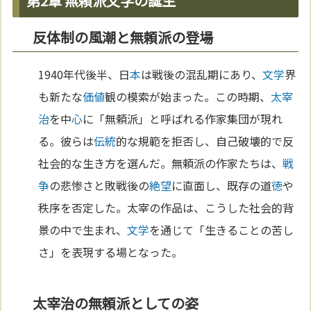
第2章 無頼派文学の誕生
反体制の風潮と無頼派の登場
1940年代後半、日
本
は戦後の混乱期にあり、
文学
界
も新たな
価値
観の模索が始まった。この時期、
太宰
治
を中
心
に「無頼派」と呼ばれる作家集団が現れ
る。彼らは
伝統
的な規範を拒否し、自己破壊的で反
社会的な生き方を選んだ。無頼派の作家たちは、
戦
争
の悲惨さと敗戦後の
絶望
に直面し、既存の道
徳
や
秩序を否定した。太宰の作品は、こうした社会的背
景の中で生まれ、
文学
を通じて「生きることの苦し
さ」を表現する場となった。
太宰治の無頼派としての姿