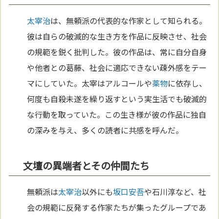
太宰治
は、無頼派の代表的な作家として知られる。
彼は自らの破滅的な生き方を作品に反映させ、社会
の規範を鋭く批判した。彼の作品は、常に自分自身
や他者との葛藤、社会に適応できない疎外感をテー
マにしていた。太宰はアルコールや
薬物
に依存し、
何度も自殺未遂を繰り返すという実生活でも破滅的
な行動を取っていた。この生き様が彼の作品に独自
の深みを与え、多くの読者に共感を呼んだ。
文壇の異端者とその仲間たち
無頼派は
太宰治
以外にも
坂口安吾
や石川淳など、社
会の規範に反発する作家たちが集ったグループであ