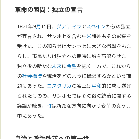
革命の瞬間：独立の宣言
1821年9
月
15日、
グアテマラ
で
スペイン
からの独立
が宣言され、サンホセを含む中
米
諸州もその影響を
受けた。この知らせはサンホセに大きな衝撃をもた
らし、市民たちは独立への期待に胸を高鳴らせた。
独立後の新たな
未来
に
希望
を抱く一方で、これから
の
社会構造
や統治をどのように構築するかという課
題もあった。
コスタリカ
の独立は
平和
的に成し遂げ
られたものの、サンホセではその後の統治に関する
議論が続き、
町
は新たな方向に向かう変革の真っ只
中にあった。
自治と政治改革への第一歩