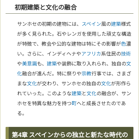
初期建築と文化の融合
サンホセの初期の建物には、
スペイン
風の
建築
様式
が多く見られた。石やレンガを使用した頑丈な構造
が特徴で、教会や公的な建物は特にその影響が
色
濃
い。さらに、インディヘナや
アフリカ
系住民の
技術
や
美
意識
も、
建築
や装飾に取り入れられ、独自の
文
化
融合が進んだ。特に祭りや
宗教
行事では、さまざ
まな
文化
が交わり、サンホセの独自の
文化
が形作ら
れていった。このような
建築
と
文化
の融合が、サン
ホセを特異な魅力を持つ
町
へと成長させたのであ
る。
第4章 スペインからの独立と新たな時代の