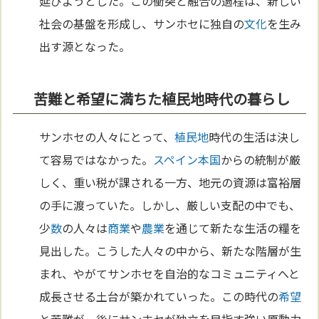
延びようとした。この衝突と融合の過程は、新しい
社会の基盤を形成し、サンホセに独自の
文化
を生み
出す源となった。
苦難と希望に満ちた植民地時代の暮らし
サンホセの人々にとって、
植民地
時代の生活は決し
て容易ではなかった。
スペイン
本
国
からの統制が厳
しく、重い税が課される一方、地元の資源は富裕層
の手に渡っていた。しかし、厳しい支配の中でも、
少
数
の人々は
商業
や
農業
を通じて新たな生活の糧を
見出した。こうした人々の中から、新たな階層が生
まれ、やがてサンホセを自治的なコミュニティへと
成長させる土台が築かれていった。この時代の
希望