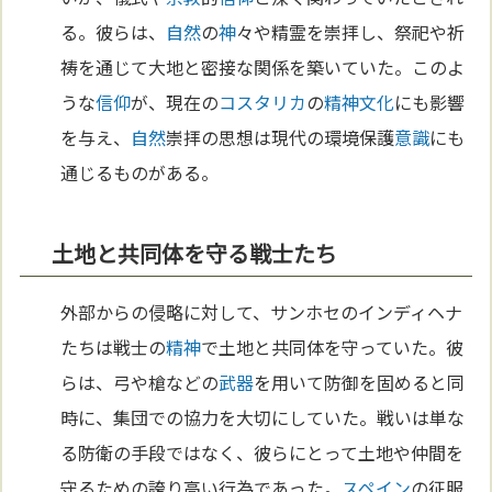
る。彼らは、
自然
の
神
々や精霊を崇拝し、祭祀や祈
祷を通じて大地と密接な関係を築いていた。このよ
うな
信仰
が、現在の
コスタリカ
の
精神
文化
にも影響
を与え、
自然
崇拝の思想は現代の環境保護
意識
にも
通じるものがある。
土地と共同体を守る戦士たち
外部からの侵略に対して、サンホセのインディヘナ
たちは戦士の
精神
で土地と共同体を守っていた。彼
らは、弓や槍などの
武器
を用いて防御を固めると同
時に、集団での協力を大切にしていた。戦いは単な
る防衛の手段ではなく、彼らにとって土地や仲間を
守るための誇り高い行為であった。
スペイン
の征服