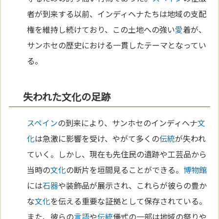
者が到来する以前、インディヘナたちは地域の支配
権を維持し続けており、この土地への強い
愛
着が、
サンホセの歴史における一貫したテーマとなってい
る。
失われた文化の足跡
スペイン
の到来により、サンホセのインディヘナ
文
化
は急激に影響を受け、やがて多くの
伝統
が失われ
ていく。しかし、現在も先住民の遺跡や工芸品から
当時の
文化
の断片を垣間見ることができる。
博物館
には
石器
や装飾品が展示され、これらが彼らの豊か
な
文化
を伝える重要な証拠として保存されている。
また、彼らの
言語
や
伝統
儀式の一部は地域の祭りや