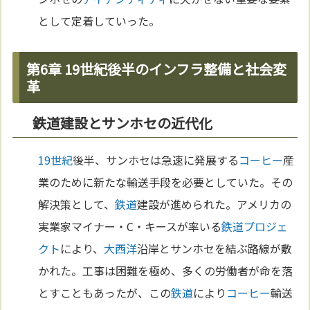
として定着していった。
第6章 19世紀後半のインフラ整備と社会変
革
鉄道建設とサンホセの近代化
19世紀
後半、サンホセは急速に発展する
コーヒー
産
業のために新たな輸送手段を必要としていた。その
解決策として、
鉄道
建設が進められた。アメリカの
実業家マイナー・C・キースが率いる
鉄道
プロジェ
クト
により、
大西洋
沿岸とサンホセを結ぶ路線が敷
かれた。工事は困難を極め、多くの労働者が命を落
とすこともあったが、この
鉄道
により
コーヒー
輸送