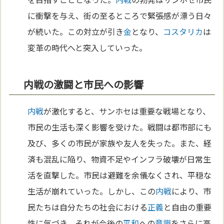
に衝撃を与え、街の至るところで緊張感が漂う日々
が続いた。この対立が引き
金
となり、
コスタリカ
は
変革の時代へと突入していった。
内戦の激闘と市民への影響
内戦
が激化すると、サンホセは重要な戦場となり、
市民の生活も深く影響を受けた。戦闘は都市部にも
及び、多くの市民が家族や友人を失った。また、経
済も混乱に陥り、物資不足やインフラ破壊が日常生
活を直撃した。市民は避難を余儀なくされ、平穏な
生活が崩れていった。しかし、この
内戦
により、市
民たちは自分たちの社会における
正義
と自由の重要
性に気づき、それが今後の
平和
への
意識
をさらに高