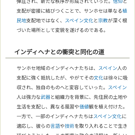
弾圧され、新たな秩序が形成されていった。
信仰
と
支配が密接に結びつくことで、サンホセは単なる
植
民地
支配地ではなく、
スペイン
文化
と
宗教
が深く根
づいた場所として変貌を遂げるのである。
インディヘナとの衝突と同化の道
サンホセ地域のインディヘナたちは、
スペイン
人の
支配に強く抵抗したが、やがてその
文化
は徐々に吸
収され、独自のものへと変容していった。
スペイン
人は強力な
武器
と組織力を背景に、先住民の土地や
生活を支配し、異なる風習や
価値
観を植え付けた。
一方で、一部のインディヘナたちは
スペイン
文化
に
適応し、彼らの
言語
や
技術
を取り入れることで生き