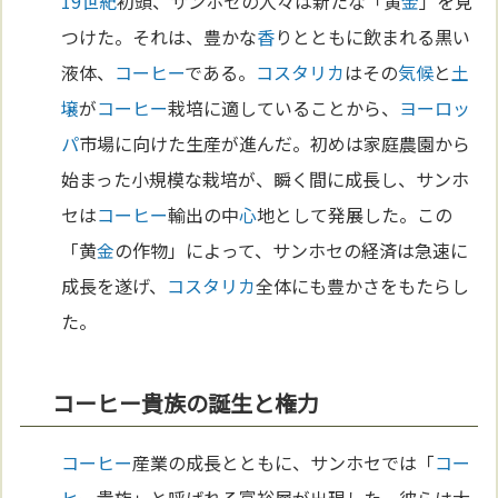
19世紀
初頭、サンホセの人々は新たな「黄
金
」を見
つけた。それは、豊かな
香
りとともに飲まれる黒い
液体、
コーヒー
である。
コスタリカ
はその
気候
と
土
壌
が
コーヒー
栽培に適していることから、
ヨーロッ
パ
市場に向けた生産が進んだ。初めは家庭農園から
始まった小規模な栽培が、瞬く間に成長し、サンホ
セは
コーヒー
輸出の中
心
地として発展した。この
「黄
金
の作物」によって、サンホセの経済は急速に
成長を遂げ、
コスタリカ
全体にも豊かさをもたらし
た。
コーヒー貴族の誕生と権力
コーヒー
産業の成長とともに、サンホセでは「
コー