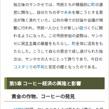
独立後のサンホセでは、市民たちが積極的に
町
の運
営に関与し、自分たちの手で
未来
を築こうとする意
志が強く表れていた。公共の場での討論や会議が頻
繁に行われ、市民一人ひとりが新しい
国
づくりに関
わるようになった。この市民参加の姿勢は、サンホ
セに民主主義の基盤をもたらし、
町
全体に活気をも
たらした。こうして自らの意志で成し遂げられた独
立は、サンホセの人々にとって誇りであり、今日の
コスタリカ
の
平和
と安定の礎となったのである。
第5章 コーヒー経済の興隆と影響
黄金の作物、コーヒーの発見