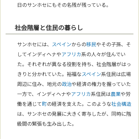
日のサンホセにもその名残が残っている。
社会階層と住民の暮らし
サンホセには、
スペイン
からの
移民
やその子孫、そ
してインディヘナや
アフリカ
系の人々が住んでい
た。それぞれが異なる役割を持ち、社会階層がはっ
きりと分かれていた。裕福な
スペイン
系住民は広場
周辺に住み、地元の
政治
や経済の権力を握っていた
一方で、インディヘナや
アフリカ
系住民は
農業
や労
働を通じて
町
の経済を支えた。このような
社会構造
は、サンホセの発展に大きく寄与したが、同時に階
級間の緊張も生み出した。