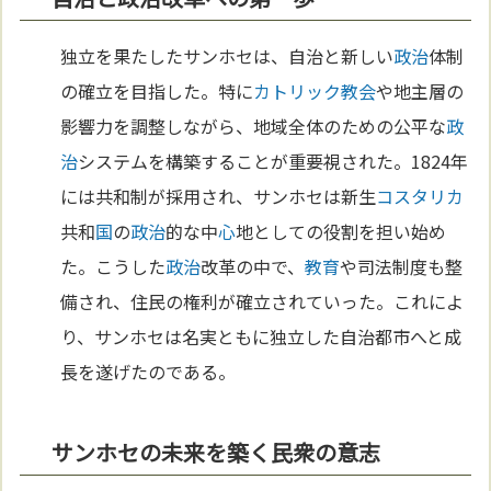
独立を果たしたサンホセは、自治と新しい
政治
体制
の確立を目指した。特に
カトリック教会
や地主層の
影響力を調整しながら、地域全体のための公平な
政
治
システムを構築することが重要視された。1824年
には共和制が採用され、サンホセは新生
コスタリカ
共和
国
の
政治
的な中
心
地としての役割を担い始め
た。こうした
政治
改革の中で、
教育
や司法制度も整
備され、住民の権利が確立されていった。これによ
り、サンホセは名実ともに独立した自治都市へと成
長を遂げたのである。
サンホセの未来を築く民衆の意志