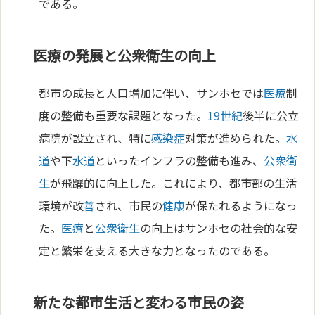
である。
医療の発展と公衆衛生の向上
都市の成長と人口増加に伴い、サンホセでは
医療
制
度の整備も重要な課題となった。
19世紀
後半に公立
病院が設立され、特に
感染症
対策が進められた。
水
道
や下
水道
といったインフラの整備も進み、
公衆衛
生
が飛躍的に向上した。これにより、都市部の生活
環境が改
善
され、市民の
健康
が保たれるようになっ
た。
医療
と
公衆衛生
の向上はサンホセの社会的な安
定と繁栄を支える大きな力となったのである。
新たな都市生活と変わる市民の姿