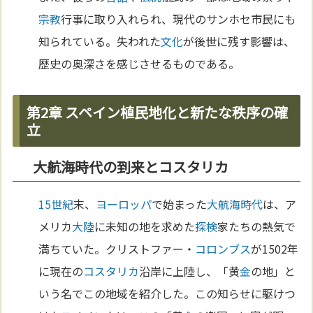
宗教
行事に取り入れられ、現代のサンホセ市民にも
知られている。失われた
文化
が後世に残す影響は、
歴史の奥深さを感じさせるものである。
第2章 スペイン植民地化と新たな秩序の確
立
大航海時代の到来とコスタリカ
15世紀
末、
ヨーロッパ
で始まった
大航海時代
は、ア
メリカ
大陸
に未知の地を求めた
探検
家たちの熱気で
満ちていた。クリストファー・
コロンブス
が1502年
に現在の
コスタリカ
沿岸に上陸し、「黄
金
の地」と
いう名でこの地域を紹介した。この知らせに駆けつ