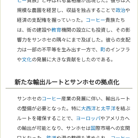
ヒー
貴族」と呼ばれる富裕層が出現した。彼らは大
規模な農園を経営し、収益を独占することで
政治
や
経済の支配権を握っていった。
コーヒー
貴族たち
は、街の建設や
教育
機関の設立にも投資し、その影
響力をサンホセの隅々にまで及ぼした。彼らの支配
力は一部の不平等を生み出す一方で、
町
のインフラ
や
文化
の発展に大きな貢献をしたのである。
新たな輸出ルートとサンホセの拠点化
サンホセの
コーヒー
産業の発展に伴い、輸出ルート
の整備が必要となった。特に
大西洋
と
太平洋
を結ぶ
ルートを確保することで、
ヨーロッパ
やアメリカへ
の輸出が可能となり、サンホセは
国
際市場への玄関
口となった。
鉄道
や港の整備も進められ、
コーヒー