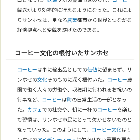
輸送がより効率的に行えるようになった。これによ
りサンホセは、単なる
農業
都市から世界とつながる
経済拠点へと変貌を遂げたのである。
コーヒー文化の根付いたサンホセ
コーヒー
は単に輸出品としての
価値
に留まらず、サ
ンホセの
文化
そのものに深く根付いた。
コーヒー
農
園で働く人々の労働や、収穫期に行われるお祝いの
行事など、
コーヒー
は
町
の日常生活の一部となっ
た。
カフェ
での社交や、朝に一杯の
コーヒー
を楽し
む習慣は、サンホセ市民にとって欠かせないものと
なっていった。このようにして、
コーヒー
文化
はサ
ンホセの
アイデンティティ
に欠かせない重要な要素