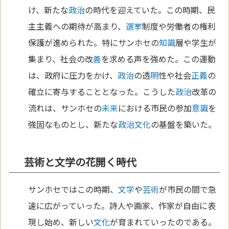
け、新たな
政治
の時代を迎えていた。この時期、民
主主義への期待が高まり、
選挙
制度や労働者の権利
保護が進められた。特にサンホセの
知識
層や学生が
集まり、社会の改
善
を求める声を強めた。この運動
は、政府に圧力をかけ、
政治
の透
明
性や社会
正義
の
確立に寄与することとなった。こうした
政治
改革の
流れは、サンホセの
未来
における市民の参加
意識
を
強固なものとし、新たな
政治
文化
の基盤を築いた。
芸術と文学の花開く時代
サンホセではこの時期、
文学
や
芸術
が市民の間で急
速に広がっていった。詩人や画家、作家が自由に表
現し始め、新しい
文化
が育まれていったのである。