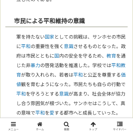
市民による平和維持の意識
軍を持たない
国家
としての挑戦は、サンホセの市民
に
平和
の重要性を強く
意識
させるものとなった。政
府は市民とともに
国
内の安全を守るため、
教育
を通
じた非
暴力
の啓発活動を推進した。学校では
平和
教
育
が取り入れられ、若者は
平和
と公正を尊重する
価
値
観を育むようになった。市民たちも自らの行動で
平和
を守ろうとする
意識
が高まり、社会全体が協力
し合う雰囲気が根づいた。サンホセはこうして、真
の意味で
平和
を
愛
する都市へと成長していった。
メニュー
ホーム
検索
トップ
サイドバー