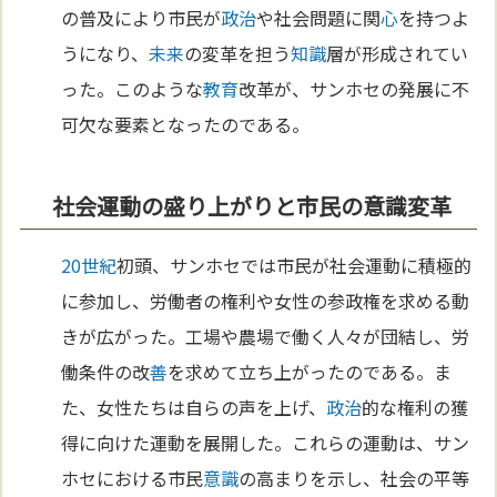
の普及により市民が
政治
や社会問題に関
心
を持つよ
うになり、
未来
の変革を担う
知識
層が形成されてい
った。このような
教育
改革が、サンホセの発展に不
可欠な要素となったのである。
社会運動の盛り上がりと市民の意識変革
20世紀
初頭、サンホセでは市民が社会運動に積極的
に参加し、労働者の権利や女性の参政権を求める動
きが広がった。工場や農場で働く人々が団結し、労
働条件の改
善
を求めて立ち上がったのである。ま
た、女性たちは自らの声を上げ、
政治
的な権利の獲
得に向けた運動を展開した。これらの運動は、サン
ホセにおける市民
意識
の高まりを示し、社会の平等