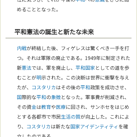
めることとなった。
平和憲法の誕生と新たな未来
内戦
が終結した後、フィゲレスは驚くべき一手を打
つ。それは軍隊の廃止である。1949年に制定された
新
憲法
では、軍を廃止し、
平和
国家
としての道を歩
むことが
明
示された。この決断は世界に衝撃を与え
たが、
コスタリカ
はその後の
平和
政策を成功させ、
国
際的な
平和
の
象徴
となった。軍事費が削減され、
その資
金
は
教育
や
医療
に回され、サンホセをはじめ
とする各都市で市民
生活の質
が向上した。これによ
り、
コスタリカ
は新たな
国家
アイデンティティ
を確
立したのである。