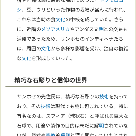
シ
、豆、ウリといった作物の栽培が盛んに行われ、
これらは当時の食
文化
の中核を成していた。さら
に、近隣の
メソアメリカ
やアンダス文
明
との交易も
活発であったため、サンホセのインディヘナたち
は、周囲の
文化
から多様な影響を受け、独自の複雑
な
文化
を形成していった。
精巧な石彫りと信仰の世界
サンホセの先住民は、精巧な石彫りの
技術
を持って
おり、その
技術
は現代でも謎に包まれている。特に
有名なのは、スフィア（球状石）と呼ばれる巨大な
石球で、用途や製作の目的は未だに解
明
されていな
いが、儀式や
宗教
的
信仰
と深く関わっていたとされ