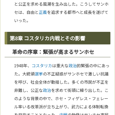
と公正を求める風潮を生み出した。こうしてサンホ
セは、自由と
正義
を追求する都市へと成長を遂げて
いった。
第8章 コスタリカ内戦とその影響
革命の序章：緊張が高まるサンホセ
1948年、
コスタリカ
は重大な
政治
的緊張の中にあっ
た。大統領
選挙
の不正疑惑がサンホセで激しい抗議
を呼び、社会全体が動揺した。多くの市民が不正を
非難し、公正な
政治
を求めて街頭に繰り出した。こ
のような背景の中で、ホセ・フィゲレス・フェレー
ル率いる改革派が立ち上がり、武力による体制転換
を目指すこととなった。
内戦
の勃発はサンホセ市民