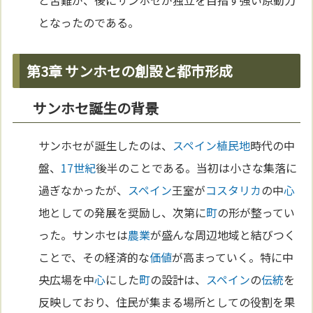
と苦難が、後にサンホセが独立を目指す強い原動力
となったのである。
第3章 サンホセの創設と都市形成
サンホセ誕生の背景
サンホセが誕生したのは、
スペイン
植民地
時代の中
盤、
17世紀
後半のことである。当初は小さな集落に
過ぎなかったが、
スペイン
王室が
コスタリカ
の中
心
地としての発展を奨励し、次第に
町
の形が整ってい
った。サンホセは
農業
が盛んな周辺地域と結びつく
ことで、その経済的な
価値
が高まっていく。特に中
央広場を中
心
にした
町
の設計は、
スペイン
の
伝統
を
反映しており、住民が集まる場所としての役割を果