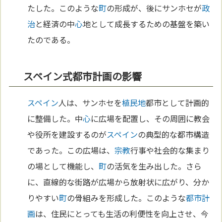
たした。このような
町
の形成が、後にサンホセが
政
治
と経済の中
心
地として成長するための基盤を築い
たのである。
スペイン式都市計画の影響
スペイン
人は、サンホセを
植民地
都市として計画的
に整備した。中
心
に広場を配置し、その周囲に教会
や役所を建設するのが
スペイン
の典型的な都市構造
であった。この広場は、
宗教
行事や社会的な集まり
の場として機能し、
町
の活気を生み出した。さら
に、直線的な街路が広場から放射状に広がり、分か
りやすい
町
の骨組みを形成した。このような
都市計
画
は、住民にとっても生活の利便性を向上させ、今