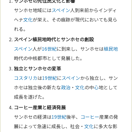
サンホセの先住民
文化
と影響
サンホセ地域には
スペイン
人到来前からインディ
ヘナ
文化
が栄え、その痕跡が現代においても見ら
れる。
スペイン
植民地
時代とサンホセの創設
スペイン
人が
16世紀
に到来し、サンホセは
植民地
時代の中核都市として発展した。
独立とサンホセの変革
コスタリカ
は
19世紀
に
スペイン
から独立し、サン
ホセは独立後の新たな
政治
・
文化
の中
心
地として
成長を遂げた。
コーヒー
産業と経済発展
サンホセの経済は
19世紀
後半、
コーヒー
産業の発
展によって急速に成長し、社会・
文化
に多大な影