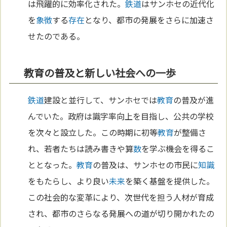
は飛躍的に効率化された。
鉄道
はサンホセの近代化
を
象徴
する
存在
となり、都市の発展をさらに加速さ
せたのである。
教育の普及と新しい社会への一歩
鉄道
建設と並行して、サンホセでは
教育
の普及が進
んでいた。政府は識字率向上を目指し、公共の学校
を次々と設立した。この時期に初等
教育
が整備さ
れ、若者たちは読み書きや算
数
を学ぶ機会を得るこ
ととなった。
教育
の普及は、サンホセの市民に
知識
をもたらし、より良い
未来
を築く基盤を提供した。
この社会的な変革により、次世代を担う人材が育成
され、都市のさらなる発展への道が切り開かれたの