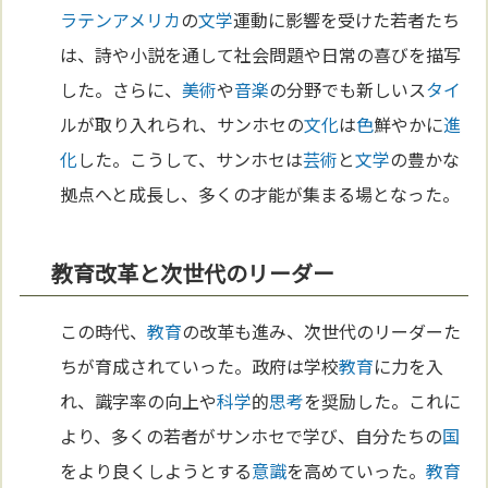
ラテンアメリカ
の
文学
運動に影響を受けた若者たち
は、詩や小説を通して社会問題や日常の喜びを描写
した。さらに、
美術
や
音楽
の分野でも新しいス
タイ
ルが取り入れられ、サンホセの
文化
は
色
鮮やかに
進
化
した。こうして、サンホセは
芸術
と
文学
の豊かな
拠点へと成長し、多くの才能が集まる場となった。
教育改革と次世代のリーダー
この時代、
教育
の改革も進み、次世代のリーダーた
ちが育成されていった。政府は学校
教育
に力を入
れ、識字率の向上や
科学
的
思考
を奨励した。これに
より、多くの若者がサンホセで学び、自分たちの
国
をより良くしようとする
意識
を高めていった。
教育