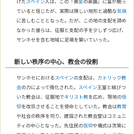
けた
スペイン
人は、この「黄
金
の楽園」に富が眠っ
ていると信じたが、実際は険しい地形と過酷な
気候
に苦しむこととなった。だが、この地の支配を諦め
なかった彼らは、征服と支配の手を少しずつ広げ、
サンホセを含む地域に足場を築いていった。
新しい秩序の中心、教会の役割
サンホセにおける
スペイン
の支配は、
カトリック教
会
の力によって強化された。
スペイン
王室と結びつ
いた教会は、征服地で
キリスト教
を広め、現地の
信
仰
を改宗させることを使命としていた。教会は
教育
や社会の秩序を司り、建設された教会堂はコミュニ
ティの中
心
となった。先住民の
信仰
や儀式は次第に