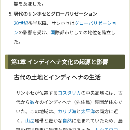
響を及ぼした。
現代のサンホセと
グローバリゼーション
20世紀
後半以降、サンホセは
グローバリゼーショ
ン
の影響を受け、
国
際都市としての地位を確立し
た。
第1章 インディヘナ文化の起源と影響
古代の土地とインディヘナの生活
サンホセが位置する
コスタリカ
の中央高地には、古
代から
数
々のインディヘナ（先住民）集団が住んで
いた。この地域は、
カリブ海
と
太平洋
の両方に近
く、
山岳
地帯と豊かな
自然
に恵まれていたため、農
耕や狩猟採集に最適な場所であった。
トウモロコ