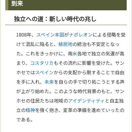
到来
独立への道：新しい時代の兆し
1808年、
スペイン
本
国
が
ナポレオン
による侵略を受
けて混乱に陥ると、
植民地
の統治も不安定となっ
た。これをきっかけに、南
米
各地で独立の気運が高
まり、
コスタリカ
もその流れに影響を受けた。サン
ホセでは
スペイン
からの支配から脱することで自由
を手に入れ、
未来
を自らの手で切り拓こうとする声
が上がり始めた。このような時代背景のもと、サン
ホセの住民たちは地域の
アイデンティティ
と自主独
立の
精神
を強く抱き、変革の準備を進めていったの
である。