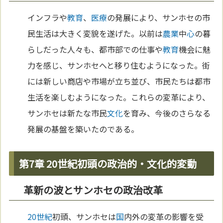
インフラや
教育
、
医療
の発展により、サンホセの市
民生活は大きく変貌を遂げた。以前は
農業
中
心
の暮
らしだった人々も、都市部での仕事や
教育
機会に魅
力を感じ、サンホセへと移り住むようになった。街
には新しい商店や市場が立ち並び、市民たちは都市
生活を楽しむようになった。これらの変革により、
サンホセは新たな市民
文化
を育み、今後のさらなる
発展の基盤を築いたのである。
第7章 20世紀初頭の政治的・文化的変動
革新の波とサンホセの政治改革
20世紀
初頭、サンホセは
国
内外の変革の影響を受