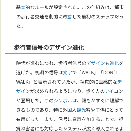
基
本
的なルールが設定された。この仕組みは、都市
の歩行者交通を劇的に改
善
した最初のステップだっ
た。
歩行者信号のデザイン進化
時代が進むにつれ、歩行者信号の
デザイン
も
進化
を
遂げた。初期の信号は
文字
で「WALK」「DON’T
WALK」と表示されていたが、視覚的に直感的な
デ
ザイン
が求められるようになり、歩く人の
アイ
コン
が登場した。この
シンボル
は、誰もがすぐに理解で
きるものであり、特に外
国
人
観光
客や子供にとって
有用だった。また、信号に
音
声を加えることで、視
覚障害者にも対応したシステムが広く導入されるよ