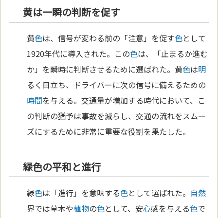
黄は一瞬の判断を促す
黄
色
は、信号が変わる前の「注意」を促す
色
として
1920年代に導入された。この
色
は、「止まるか進む
か」を瞬時に判断させるために選ばれた。黄
色
は
明
るく目立ち、ドライバーに次の信号に備えるための
時間
を与える。交通量が増加する時代において、こ
の判断の猶予は事故を減らし、交通の流れをスムー
ズにするために非常に重要な役割を果たした。
緑色の平和と進行
緑
色
は「進行」を意味する
色
として選ばれた。
自然
界では草木や
植物
の
色
として、安
心
感を与える
色
で