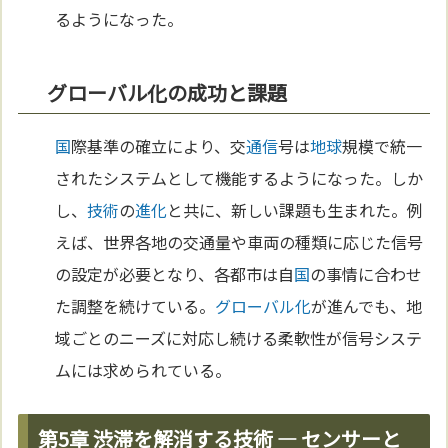
るようになった。
グローバル化の成功と課題
国
際基準の確立により、交
通信
号は
地球
規模で統一
されたシステムとして機能するようになった。しか
し、
技術
の
進化
と共に、新しい課題も生まれた。例
えば、世界各地の交通量や車両の種類に応じた信号
の設定が必要となり、各都市は自
国
の事情に合わせ
た調整を続けている。
グローバル化
が進んでも、地
域ごとのニーズに対応し続ける柔軟性が信号システ
ムには求められている。
第5章 渋滞を解消する技術 — センサーと