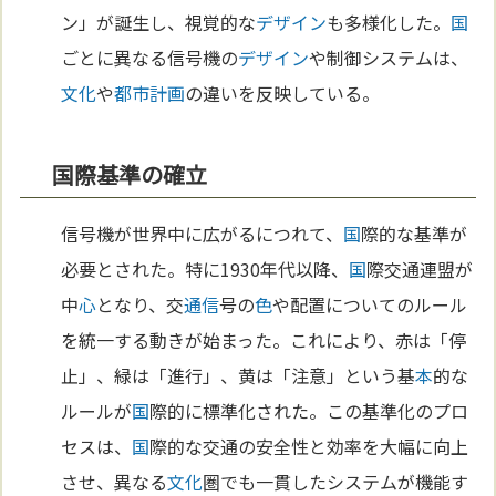
ン」が誕生し、視覚的な
デザイン
も多様化した。
国
ごとに異なる信号機の
デザイン
や制御システムは、
文化
や
都市計画
の違いを反映している。
国際基準の確立
信号機が世界中に広がるにつれて、
国
際的な基準が
必要とされた。特に1930年代以降、
国
際交通連盟が
中
心
となり、交
通信
号の
色
や配置についてのルール
を統一する動きが始まった。これにより、赤は「停
止」、緑は「進行」、黄は「注意」という基
本
的な
ルールが
国
際的に標準化された。この基準化のプロ
セスは、
国
際的な交通の安全性と効率を大幅に向上
させ、異なる
文化
圏でも一貫したシステムが機能す