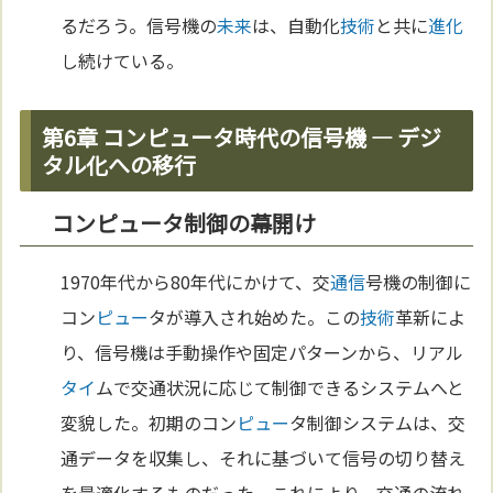
るだろう。信号機の
未来
は、自動化
技術
と共に
進化
し続けている。
第6章 コンピュータ時代の信号機 — デジ
タル化への移行
コンピュータ制御の幕開け
1970年代から80年代にかけて、交
通信
号機の制御に
コン
ピュー
タが導入され始めた。この
技術
革新によ
り、信号機は手動操作や固定パターンから、リアル
タイ
ムで交通状況に応じて制御できるシステムへと
変貌した。初期のコン
ピュー
タ制御システムは、交
通データを収集し、それに基づいて信号の切り替え
を最適化するものだった。これにより、交通の流れ