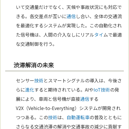
いて交通量だけでなく、天候や事故状況にも対応で
きる。各交差点が互いに
通信
し合い、全体の交通流
を最適化するシステムが実現した。この自動化され
た信号機は、人間の介入なしにリアル
タイ
ムで最適
な交通制御を行う。
渋滞解消の未来
センサー
技術
とスマートシグナルの導入は、今後さ
らに
進化
すると期待されている。AIや
IoT
技術
の発
展により、車両と信号機が直接
通信
する
V2X（Vehicle-to-Everything）システムが開発され
つつある。この
技術
は、
自動運転車
の普及とともに
さらなる交通渋滞の解消や交通事故の減少に貢献す