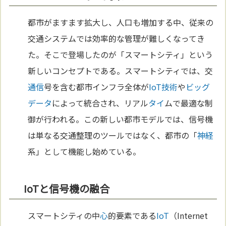
都市がますます拡大し、人口も増加する中、従来の
交通システムでは効率的な管理が難しくなってき
た。そこで登場したのが「スマートシティ」という
新しいコンセプトである。スマートシティでは、交
通信
号を含む都市インフラ全体が
IoT
技術
や
ビッグ
データ
によって統合され、リアル
タイ
ムで最適な制
御が行われる。この新しい都市モデルでは、信号機
は単なる交通整理のツールではなく、都市の「
神経
系」として機能し始めている。
IoTと信号機の融合
スマートシティの中
心
的要素である
IoT
（Internet