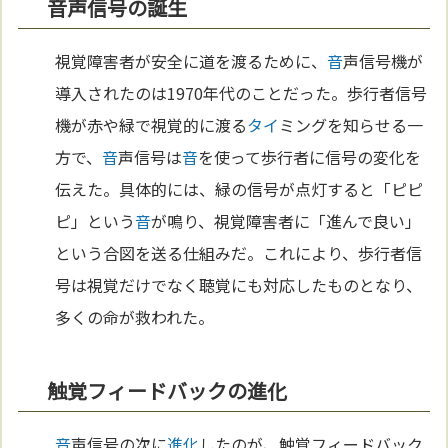
音声信号の誕生
視覚障害者が安全に道を渡るために、
音
声信号機が
導入されたのは1970年代のことだった。歩行者信号
機が赤や緑で視覚的に渡る
タイ
ミングを知らせる一
方で、
音
声信号は
音
を使って歩行者に信号の変化を
伝えた。具体的には、緑の信号が点灯すると「ピピ
ピ」という
音
が鳴り、視覚障害者に「進んで良い」
という合図を送る仕組みだ。これにより、歩行者信
号は視覚だけでなく聴覚にも対応したものとなり、
多くの命が救われた。
触覚フィードバックの進化
音
声信号の次に
進化
したのが、触覚フィードバック