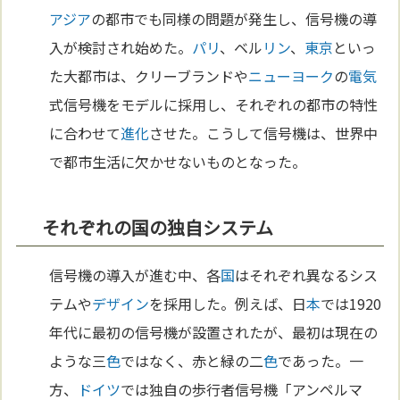
アジア
の都市でも同様の問題が発生し、信号機の導
入が検討され始めた。
パリ
、ベル
リン
、
東京
といっ
た大都市は、クリーブランドや
ニューヨーク
の
電気
式信号機をモデルに採用し、それぞれの都市の特性
に合わせて
進化
させた。こうして信号機は、世界中
で都市生活に欠かせないものとなった。
それぞれの国の独自システム
信号機の導入が進む中、各
国
はそれぞれ異なるシス
テムや
デザイン
を採用した。例えば、日
本
では1920
年代に最初の信号機が設置されたが、最初は現在の
ような三
色
ではなく、赤と緑の二
色
であった。一
方、
ドイツ
では独自の歩行者信号機「アンペルマ