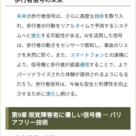
未来
の歩行者信号は、さらに高度な
技術
を取り入
れ、歩行者の行動をリアル
タイ
ムで予測するシステ
ムへと
進化
する可能性がある。AIを活用した信号
は、歩行者の動きをセンサーで感知し、事故のリス
クを未然に防ぐ。また、
スマートフォン
との連携に
より、信号機と歩行者が直接
通信
することで、より
パーソナライズされた体験が提供されるようになる
だろう。歩行者信号は、今後も安全と利便性を向上
させるために
進化
し続ける。
第9章 視覚障害者に優しい信号機 — バリ
アフリー技術