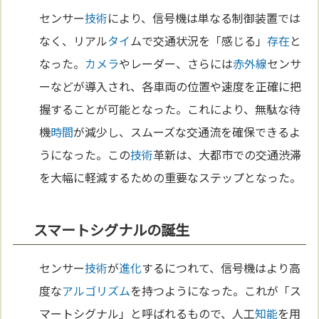
センサー
技術
により、信号機は単なる制御装置では
なく、リアル
タイ
ムで交通状況を「感じる」
存在
と
なった。
カメラ
やレーダー、さらには
赤外線
センサ
ーなどが導入され、各車両の位置や速度を正確に把
握することが可能となった。これにより、無駄な待
機
時間
が減少し、スムーズな交通流を確保できるよ
うになった。この
技術
革新は、大都市での交通渋滞
を大幅に軽減するための重要なステップとなった。
スマートシグナルの誕生
センサー
技術
が
進化
するにつれて、信号機はより高
度な
アルゴリズム
を持つようになった。これが「ス
マートシグナル」と呼ばれるもので、人工
知能
を用