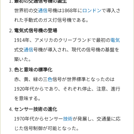
最初の交
通信
号機の誕生
世界初の交
通信
号機は1868年に
ロンドン
で導入さ
れた手動式のガス灯信号機である。
電気
式信号機の登場
1914年、アメリカのクリーブランドで最初の
電気
式交
通信
号機が導入され、現代の信号機の基盤を
築いた。
色
と意味の標準化
赤、黄、緑の三
色
信号が世界標準となったのは
1920年代からであり、それぞれ停止、注意、進行
を意味する。
センサー
技術
の
進化
1970年代からセンサー
技術
が発展し、交通量に応
じた信号制御が可能となった。