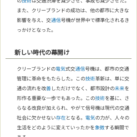
の
技術
は交通渋滞を減少させ、事故も減少させた。
また、クリーブランドの成功は、他の都市に大きな
影響を与え、交
通信
号機が世界中で標準化されるき
っかけとなった。
新しい時代の幕開け
クリーブランドの
電気
式交
通信
号機は、都市の交通
管理に革命をもたらした。この
技術
革新は、単に交
通の流れを改
善
しただけでなく、都市設計の
未来
を
形作る重要な一歩でもあった。この
技術
を基に、さ
らなる改良が加えられ、やがて信号機は現代の交通
社会に欠かせない
存在
となる。
電気
の力が、人々の
生活をどのように変えていったかを
象徴
する瞬間で