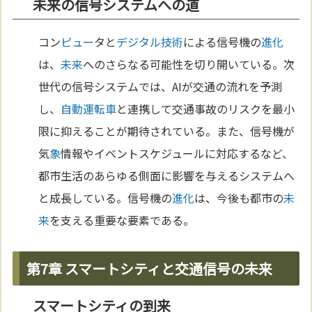
未来の信号システムへの道
コン
ピュー
タと
デジタル
技術
による信号機の
進化
は、
未来
へのさらなる可能性を切り開いている。次
世代の信号システムでは、AIが交通の流れを予測
し、
自動運転車
と連携して交通事故のリスクを最小
限に抑えることが期待されている。また、信号機が
気
象
情報やイベントスケジュールに対応するなど、
都市生活のあらゆる側面に影響を与えるシステムへ
と成長している。信号機の
進化
は、今後も都市の
未
来
を支える重要な要素である。
第7章 スマートシティと交通信号の未来
スマートシティの到来