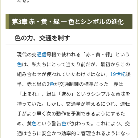
ある。
第3章 赤・黄・緑 — 色とシンボルの進化
色の力、交通を制す
現代の交
通信
号機で使われる「赤・黄・緑」という
色
は、私たちにとって当たり前だが、最初からこの
組み合わせが使われていたわけではない。
19世紀
後
半、赤と緑の2
色
が交通制御の標準だった。赤は
「止まれ」、緑は「進め」というシンプルな意味を
持っていた。しかし、交通量が増えるにつれ、運転
手がより早く次の動作を予測できるようにするた
め、黄
色
という警告
色
が加わった。これにより、交
通はさらに安全かつ効率的に管理されるようになっ