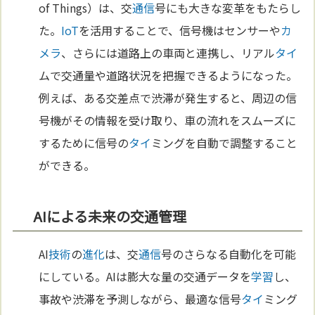
of Things）は、交
通信
号にも大きな変革をもたらし
た。
IoT
を活用することで、信号機はセンサーや
カ
メラ
、さらには道路上の車両と連携し、リアル
タイ
ムで交通量や道路状況を把握できるようになった。
例えば、ある交差点で渋滞が発生すると、周辺の信
号機がその情報を受け取り、車の流れをスムーズに
するために信号の
タイ
ミングを自動で調整すること
ができる。
AIによる未来の交通管理
AI
技術
の
進化
は、交
通信
号のさらなる自動化を可能
にしている。AIは膨大な量の交通データを
学習
し、
事故や渋滞を予測しながら、最適な信号
タイ
ミング