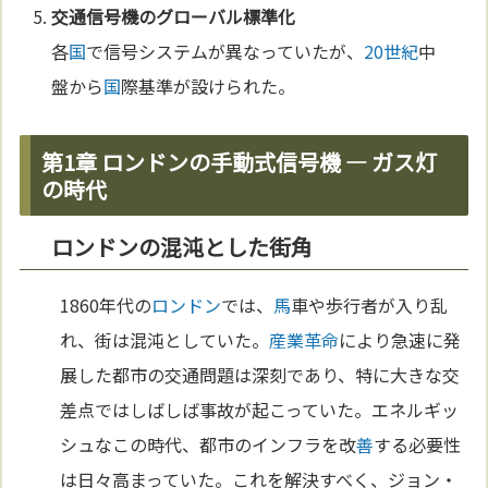
交
通信
号機のグローバル標準化
各
国
で信号システムが異なっていたが、
20世紀
中
盤から
国
際基準が設けられた。
第1章 ロンドンの手動式信号機 — ガス灯
の時代
ロンドンの混沌とした街角
1860年代の
ロンドン
では、
馬
車や歩行者が入り乱
れ、街は混沌としていた。
産業革命
により急速に発
展した都市の交通問題は深刻であり、特に大きな交
差点ではしばしば事故が起こっていた。エネルギッ
シュなこの時代、都市のインフラを改
善
する必要性
は日々高まっていた。これを解決すべく、ジョン・