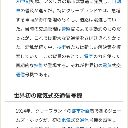
20世紀
初頭、アメリカの都市は急速に発展し、
自動
車
の普及が進んだ。特にクリーブランドでは、急増
する車両が街中を埋め尽くし、道路は混雑してい
た。当時の交通管理は
警察
官による手動式のものだ
ったが、これでは膨大な交通量をさばききれなかっ
た。混乱が続く中、
技術
者たちは新しい解決策を模
索していた。この背景のもとで、
電気
の力を使った
画期的な
技術
が登場する。それが世界初の
電気
式交
通信
号機である。
世界初の電気式交通信号機
1914年、クリーブランドの
都市計画
者であるジェー
ムズ・ホッグが、初の
電気
式交
通信
号機を設置し