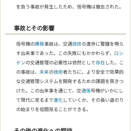
を負う事故が発生したため、信号機は撤去された。
事故とその影響
信号機の
爆発
事故は、交通
技術
の進歩に警鐘を鳴ら
す出来事であった。この失敗にもかかわらず、
ロン
ドン
の交通管理の必要性は依然として
存在
した。こ
の事故は、
未来
の
技術
者たちに、より安全で効果的
な交通管理システムを開発するための課題を突きつ
けた。この出来事を通じて、交
通信
号機がいかにし
て現代に至るまで
進化
していくか、その長い道のり
の始まりを垣間見ることができる。
その後の進化への期待