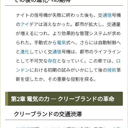
ナイトの信号機が失敗に終わった後も、交
通信
号機
の
アイ
デアは消えなかった。都市が拡大し、交通量
が増えるにつれ、より効果的な管理システムが求め
られた。手動式から
電気
式へ、さらには自動制御へ
と
進化
していく交
通信
号機は、都市のライフライン
として不可欠な
存在
となっていく。この章では、
ロ
ンドン
における初期の試みがいかにして後の
技術
革
新を促したか、その重要な役割を探る。
第2章 電気の力 — クリーブランドの革命
クリーブランドの交通渋滞