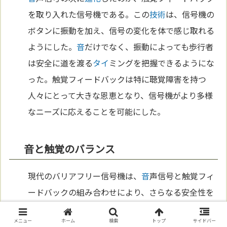
を取り入れた信号機である。この
技術
は、信号機の
ボタンに振動を加え、信号の変化を体で感じ取れる
ようにした。
音
だけでなく、振動によっても歩行者
は安全に道を渡る
タイ
ミングを把握できるようにな
った。触覚フィードバックは特に聴覚障害を持つ
人々にとって大きな恩恵となり、信号機がより多様
なニーズに応えることを可能にした。
音と触覚のバランス
現代のバリアフリー信号機は、
音
声信号と触覚フィ
ードバックの組み合わせにより、さらなる安全性を
提供している。視覚や聴覚に障害を持つ人々にとっ
メニュー
ホーム
検索
トップ
サイドバー
て、これらの
技術
は命綱とも言えるものである。日