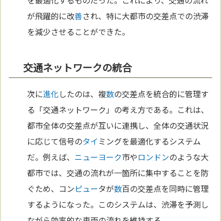
が飛躍的に改
善
され、特に大都市の交差点での渋滞
を減少させることができた。
交通ネットワークの統合
次に
進化
したのは、複
数
の交差点を統合的に管理す
る「交通ネットワーク」の考え方である。これは、
都市全体の交差点が互いに連携し、全体の交通状況
に応じて信号の
タイ
ミングを最適化するシステム
だ。例えば、
ニューヨーク
市や
ロンドン
のような大
都市では、交通の流れが一箇所に集中することを防
ぐため、コン
ピュー
タが
数
百の交差点を同時に管理
するようになった。このシステムは、渋滞を予測し
ながら効率的な車両の流れを維持する。