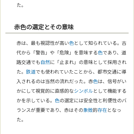
た。
赤色の選定とその意味
赤は、最も視認性が高い
色
として知られている。古
代から「警告」や「危険」を意味する
色
であり、道
路交通でも
自然
に「止まれ」の意味として採用され
た。
鉄道
でも使われていたことから、都市交通に導
入されるのは当然の流れだった。赤
色
は、信号がい
かにして視覚的に直感的な
シンボル
として機能する
かを示している。
色
の選定には安全性と利便性のバ
ランスが重要であり、赤はその
象徴
的
存在
となっ
た。