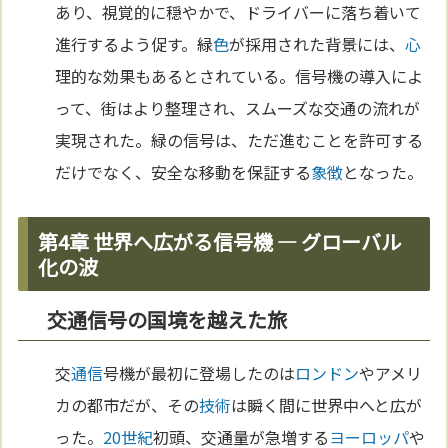
あり、視覚的に穏やかで、ドライバーに落ち着いて
進行するよう促す。緑
色
が採用された背景には、
心
理的な効果もあるとされている。信号機の導入によ
って、街はより整理され、スムーズな交通の流れが
実現された。緑の信号は、ただ進むことを許可する
だけでなく、安全な移動を保証する
象徴
となった。
第4章 世界へ広がる信号機 — グローバル
化の波
交通信号の国境を越えた旅
交
通信
号機が最初に登場したのは
ロンドン
やアメリ
カの都市だが、その
技術
は瞬く間に世界中へと広が
った。
20世紀
初頭、交通量が急増する
ヨーロッパ
や