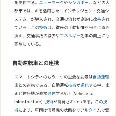
を提供する。
ニューヨーク
や
シンガポール
などの大
都市では、AIを活用した「インテリジェント交通シ
ステム」が導入され、交通の流れが劇的に改
善
され
ている。この
技術
は、従来の手動制御を完全に置き
換え、交通事故の減少や
エネルギー
効率の向上にも
寄与している。
自動運転車との連携
スマートシティのもう一つの重要な要素は
自動運転
車
との連携である。自動運転
技術
が
進化
する中、車
両と信号機が直接
通信
するV2I（Vehicle to
Infrastructure）
技術
が開発されつつある。この
技
術
により、車両は信号機の状態をリアル
タイ
ムで受