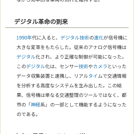
デジタル革命の到来
1990年
代に入ると、
デジタル
技術
の
進化
が信号機に
大きな変革をもたらした。従来のアナログ信号機は
デジタル
化され、より正確な制御が可能になった。
この
デジタル
化は、センサー
技術
や
カメラ
といった
データ収集装置と連携し、リアル
タイ
ムで交通情報
を分析する高度なシステムを生み出した。この結
果、信号機は単なる交通整理のツールではなく、都
市の「
神経
系」の一部として機能するようになった
のである。