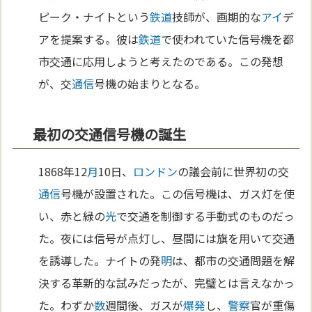
ピーク・ナイトという
鉄道
技師が、画期的な
アイ
デ
アを提案する。彼は
鉄道
で使われていた信号機を都
市交通に応用しようと考えたのである。この発想
が、交
通信
号機の始まりとなる。
最初の交通信号機の誕生
1868年12
月
10日、
ロンドン
の議会前に世界初の交
通信
号機が設置された。この信号機は、ガス灯を使
い、赤と緑の
光
で交通を制御する手動式のものだっ
た。夜には信号が点灯し、昼間には旗を用いて交通
を誘導した。ナイトの発
明
は、都市の交通問題を解
決する革新的な試みだったが、完璧とは言えなかっ
た。わずか
数
週間後、ガスが
爆発
し、
警察
官が重傷