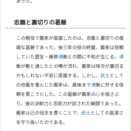
あった。
忠義と裏切りの葛藤
この戦役で義家が直面したのは、忠義と裏切りの複
雑な葛藤であった。後三年の役の終盤、義家は信頼
していた盟友・藤原
清
衡との間に不和が生じる。
清
衡が敵と通じたとの噂が流れ、義家は味方が裏切る
かもしれない不安に直面する。しかし、
武士
として
の忠義を重んじた義家は、最後まで
清
衡に対する信
頼を貫こうとした。この葛藤が義家の
心
を揺さぶ
り、彼の決断力と忍耐力が試された瞬間であった。
義家は己の信念を貫くことで、
武士
としての高潔さ
を守り抜いたのである。