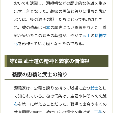
おいても活躍し、源頼朝などの歴史的な英雄を生み
出す土台となった。義家の勇気と誇りに満ちた戦い
ぶりは、後の源氏の戦士たちにとっても理想とさ
れ、彼の遺産は日
本
の歴史に深い影響を与えた。義
家が築いたこの源氏の基盤が、やがて
武士
の
精神
文
化
を形作っていく礎となったのである。
第6章 武士道の精神と義家の価値観
義家の忠義と武士の誇り
源義家は、忠義と誇りを持って戦場に立つ
武士
とし
て知られている。彼の信条は、主君や仲間への忠誠
心
を第一に考えることだった。戦場で出会う多くの
敵や困難の中で、彼は自らの信念を曲げず、
正義
を