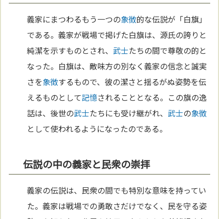
義家にまつわるもう一つの
象徴
的な伝説が「白旗」
である。義家が戦場で掲げた白旗は、源氏の誇りと
純潔を示すものとされ、
武士
たちの間で尊敬の的と
なった。白旗は、敵味方の別なく義家の信念と誠実
さを
象徴
するもので、彼の潔さと揺るがぬ姿勢を伝
えるものとして
記憶
されることとなる。この旗の逸
話は、後世の
武士
たちにも受け継がれ、
武士
の
象徴
として使われるようになったのである。
伝説の中の義家と民衆の崇拝
義家の伝説は、民衆の間でも特別な意味を持ってい
た。義家は戦場での勇敢さだけでなく、民を守る姿