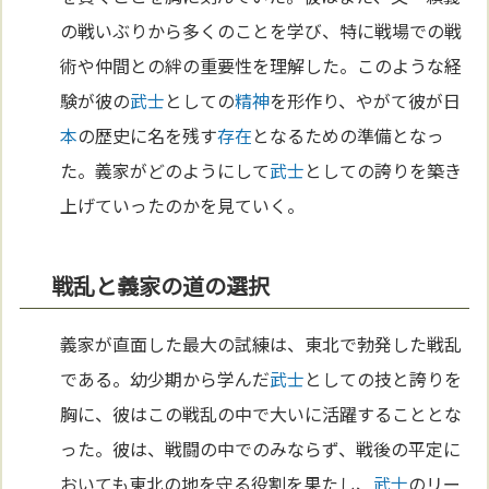
の戦いぶりから多くのことを学び、特に戦場での戦
術や仲間との絆の重要性を理解した。このような経
験が彼の
武士
としての
精神
を形作り、やがて彼が日
本
の歴史に名を残す
存在
となるための準備となっ
た。義家がどのようにして
武士
としての誇りを築き
上げていったのかを見ていく。
戦乱と義家の道の選択
義家が直面した最大の試練は、東北で勃発した戦乱
である。幼少期から学んだ
武士
としての技と誇りを
胸に、彼はこの戦乱の中で大いに活躍することとな
った。彼は、戦闘の中でのみならず、戦後の平定に
おいても東北の地を守る役割を果たし、
武士
のリー