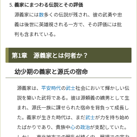
義家にまつわる伝説とその評価
源義家には
数
多くの伝説が残され、彼の武勇や忠
義は後世に英雄視される一方で、その評価には批
判も含まれている。
第1章 源義家とは何者か？
幼少期の義家と源氏の宿命
源義家は、
平安時代
の
武士
社会において輝かしい伝
説を築いた武将である。彼は源頼義の嫡男として生
まれ、源氏一族に課せられた宿命を背負って成長し
た。義家が生きた時代は、まだ
武士
が力を持ち始め
たばかりであり、貴族中
心
の
政治
が支配していた。
しかし、東北地方での戦乱が続く中、戦場での実力