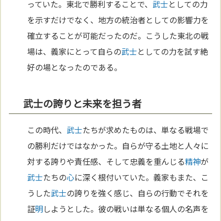
っていた。東北で勝利することで、
武士
としての力
を示すだけでなく、地方の統治者としての影響力を
確立することが可能だったのだ。こうした東北の戦
場は、義家にとって自らの
武士
としての力を試す絶
好の場となったのである。
武士の誇りと未来を担う者
この時代、
武士
たちが求めたものは、単なる戦場で
の勝利だけではなかった。自らが守る土地と人々に
対する誇りや責任感、そして忠義を重んじる
精神
が
武士
たちの
心
に深く根付いていた。義家もまた、こ
うした
武士
の誇りを強く感じ、自らの行動でそれを
証
明
しようとした。彼の戦いは単なる個人の名声を