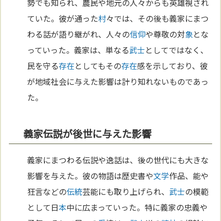
勢でも知られ、農民や地元の人々からも英雄視され
ていた。彼が通った
村
々では、その後も義家にまつ
わる話が語り継がれ、人々の
信仰
や尊敬の対
象
とな
っていった。義家は、単なる
武士
としてではなく、
民を守る
存在
としてもその
存在
感を示しており、彼
が地域社会に与えた影響は計り知れないものであっ
た。
義家伝説が後世に与えた影響
義家にまつわる伝説や逸話は、後の世代にも大きな
影響を与えた。彼の物語は歴史書や
文学
作品、能や
狂言などの
伝統
芸能にも取り上げられ、
武士
の模範
として日
本
中に広まっていった。特に義家の忠義や