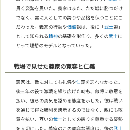
貫く姿勢を貫いた。義家はまた、ただ戦に勝つだけ
でなく、常に人としての誇りや品格を保つことにこ
だわった。義家の行動や
価値
観は、後に「
武士
道」
として知られる
精神
の基礎を形作り、多くの
武士
に
とって理想のモデルとなっていった。
戦場で見せた義家の寛容と仁義
義家は、敵に対しても礼儀や
仁
義を忘れなかった。
後三年の役で激戦を繰り広げた時も、敵将に敬意を
払い、彼らの勇気を認める態度を示した。彼は戦い
を通じて得た勝利を誇示するのではなく、敵にも敬
意を払い、互いの
武士
としての誇りを尊重する姿勢
を大切にした。義家のこの寛容な態度は、後の
武士