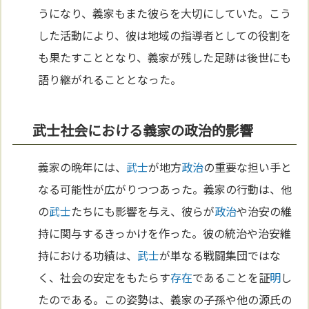
うになり、義家もまた彼らを大切にしていた。こう
した活動により、彼は地域の指導者としての役割を
も果たすこととなり、義家が残した足跡は後世にも
語り継がれることとなった。
武士社会における義家の政治的影響
義家の晩年には、
武士
が地方
政治
の重要な担い手と
なる可能性が広がりつつあった。義家の行動は、他
の
武士
たちにも影響を与え、彼らが
政治
や治安の維
持に関与するきっかけを作った。彼の統治や治安維
持における功績は、
武士
が単なる戦闘集団ではな
く、社会の安定をもたらす
存在
であることを証
明
し
たのである。この姿勢は、義家の子孫や他の源氏の