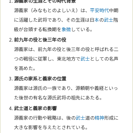
源義家の生涯とその時代背景
源義家（みなもとのよしいえ）は、
平安時代
中期
に活躍した武将であり、その生涯は日
本
の
武士
階
級が台頭する転換期を
象徴
している。
前九年の役と後三年の役
源義家は、前九年の役と後三年の役と呼ばれる二
つの戦役に従軍し、東北地方で
武士
としての名声
を高めた。
源氏の家系と義家の位置
源義家は源氏の一族であり、源頼朝や義経といっ
た後世の有名な源氏武将の祖先にあたる。
武士
道と義家の影響
源義家の行動や戦略は、後の
武士
道の
精神
形成に
大きな影響を与えたとされている。