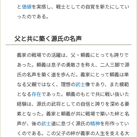
と
価値
を実感し、戦士としての自覚を新たにしてい
ったのである。
父と共に築く源氏の名声
義家の戦場での活躍は、父・頼義にとっても誇りで
あった。頼義は息子の勇敢さを称え、二人三脚で源
氏の名声を築く道を歩んだ。義家にとって頼義は単
なる父親ではなく、理想の
武士
像であり、また模範
となる
存在
であった。頼義のもとで共に戦い抜いた
経験は、源氏の武将としての自信と誇りを深める要
素となった。義家と頼義が共に戦場で築いた絆と名
声が、後の
武士
道に息づく源氏の
精神
を形作ってい
くのである。この父子の絆が義家の人生を支える大