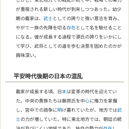
が重視される新しい時代が到来しつつあった。幼少
期の義家は、
武士
としての誇りと強い意志を育み、
やがて一族の先陣を切る
存在
として名を馳せること
になる。彼が成長する過程で源氏の誇りをいかにし
て学び、武将としての道を歩む決意を固めたのかが
興味深い。
平安時代後期の日本の混乱
義家が成長する頃、日
本
は変革の時代を迎えてい
た。中央の貴族たちは藤原氏を中
心
に権力を掌握
し、宮中での政争に
明
け暮れていたが、地方では
武
士
の力が増していた。特に東北地方では、朝廷の統
治が及びにくい地域であり、独自の勢力が
存在
し