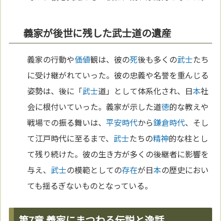
義家が後世に残した武士道の遺産
義家の行動や
価値
観は、彼の
死
後も多くの
武士
たち
に受け継がれていった。彼の忠義や名誉を重んじる
姿勢は、後に「
武士
道」として体系化され、日
本
社
会に根付いていった。義家が示した道
徳
的な教えや
戦場での振る舞いは、
平安時代
から
鎌倉時代
、そし
て江戸時代に至るまで、
武士
たちの
精神
的な柱とし
て残り続けた。彼の生き方が多くの後継者に影響を
与え、
武士
の模範としての
存在
が日
本
の歴史におい
ても揺るぎないものとなっている。
第7章 義家にまつわる伝説と逸話