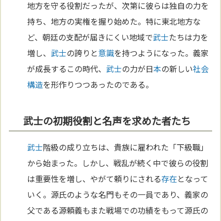
地方を守る役割だったが、次第に彼らは独自の力を
持ち、地方の実権を握り始めた。特に東北地方な
ど、朝廷の支配が届きにくい地域で
武士
たちは力を
増し、
武士
の誇りと
意識
を持つようになった。義家
が成長するこの時代、
武士
の力が日
本
の新しい
社会
構造
を形作りつつあったのである。
武士の初期役割と名声を求めた者たち
武士
階級の成り立ちは、貴族に雇われた「下級職」
から始まった。しかし、戦乱が続く中で彼らの役割
は重要性を増し、やがて頼りにされる
存在
となって
いく。源氏のような名門もその一員であり、義家の
父である源頼義もまた戦場での功績をもって源氏の