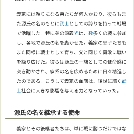
義家には頼りになる弟たちが何人かおり、彼らもま
た源氏の名のもとに
武士
としての誇りを持って戦場
で活躍した。特に弟の源義
光
は、
数
多くの戦に参加
し、各地で源氏の名を轟かせた。義家の息子たちも
また同様に戦士として育ち、父と同じく勇敢に戦い
を繰り広げた。彼らは源氏の一族としての使命感に
突き動かされ、家系の名を広めるために日々精進し
たのである。こうして義家の血筋は、後世に続く
武
士
社会に大きな影響を与える力となっていった。
源氏の名を継承する使命
義家とその後継者たちは、単に戦に勝つだけではな