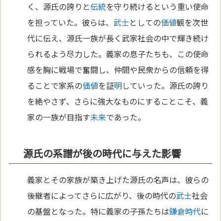
く、源氏の誇りと
伝統
を守り続けるという重い使命
を担っていた。彼らは、
武士
としての
価値
観を次世
代に伝え、源氏一族が長く武家社会の中で輝き続け
られるよう尽力した。義家の息子たちも、この使命
感を胸に戦場で奮闘し、仲間や民衆からの信頼を得
ることで家系の
価値
を証
明
していった。源氏の誇り
を絶やさず、さらに強大なものにすることこそ、義
家の一族が目指す
未来
であった。
源氏の系譜が後の時代に与えた影響
義家とその家族が築き上げた源氏の名声は、彼らの
後継者によってさらに広がり、後の時代の
武士
社会
の基盤となった。特に義家の子孫たちは
鎌倉時代
に