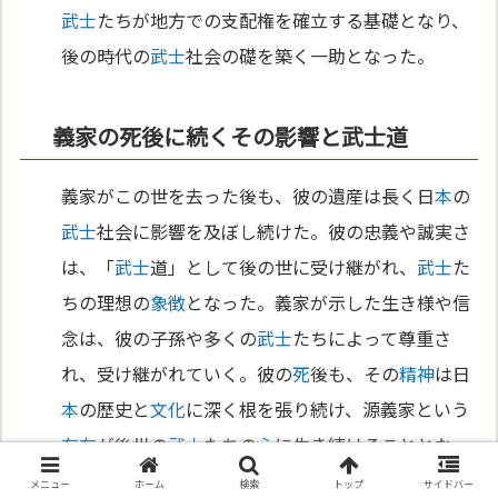
武士
たちが地方での支配権を確立する基礎となり、
後の時代の
武士
社会の礎を築く一助となった。
義家の死後に続くその影響と武士道
義家がこの世を去った後も、彼の遺産は長く日
本
の
武士
社会に影響を及ぼし続けた。彼の忠義や誠実さ
は、「
武士
道」として後の世に受け継がれ、
武士
た
ちの理想の
象徴
となった。義家が示した生き様や信
念は、彼の子孫や多くの
武士
たちによって尊重さ
れ、受け継がれていく。彼の
死
後も、その
精神
は日
本
の歴史と
文化
に深く根を張り続け、源義家という
存在
が後世の
武士
たちの
心
に生き続けることとなっ
たのである。
メニュー
ホーム
検索
トップ
サイドバー