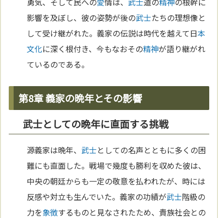
勇気、そして民への
愛
情は、
武士
道の
精神
の根幹に
影響を及ぼし、彼の姿勢が後の
武士
たちの理想像と
して受け継がれた。義家の伝説は時代を越えて日
本
文化
に深く根付き、今もなおその
精神
が語り継がれ
ているのである。
第8章 義家の晩年とその影響
武士としての晩年に直面する挑戦
源義家は晩年、
武士
としての名声とともに多くの困
難にも直面した。戦場で幾度も勝利を収めた彼は、
中央の朝廷からも一定の敬意を払われたが、時には
反感や対立も生んでいた。義家の功績が
武士
階級の
力を
象徴
するものと見なされたため、貴族社会との