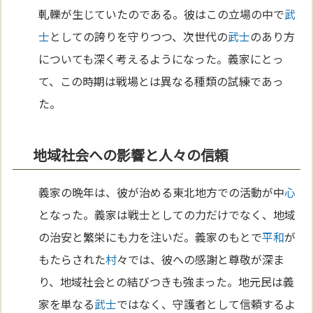
軋轢が生じていたのである。彼はこの立場の中で
武
士
としての誇りを守りつつ、次世代の
武士
のあり方
についても深く考えるようになった。義家にとっ
て、この時期は戦場とは異なる種類の試練であっ
た。
地域社会への影響と人々の信頼
義家の晩年は、彼が治める東北地方での活動が中
心
となった。義家は戦士としての力だけでなく、地域
の治安と繁栄にも力を注いだ。義家のもとで
平和
が
もたらされた
村
々では、彼への感謝と尊敬が深ま
り、地域社会との結びつきも強まった。地元民は義
家を単なる
武士
ではなく、守護者として信頼するよ