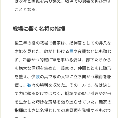
は次々と困難を乗り越え、戦場での勇姿を再び示す
こととなる。
戦場に響く名将の指揮
後三年の役の戦場で義家は、指揮官としての非凡な
才能を見せた。敵が仕掛ける
罠
や夜襲などにも動じ
ず、冷静かつ的確に軍を率いる姿は、部下たちから
も絶大な信頼を集めた。義家は、仲間とともに陣形
を整え、少
数
の兵で敵の大軍に立ち向かう戦術を駆
使し、
数
々の勝利を収めた。その一方で、彼は決し
て力に頼るだけではなく、戦場での駆け引きや地形
を生かした巧妙な策略を張り巡らせていた。義家の
指揮はまさに名将としての真骨頂を発揮するもので