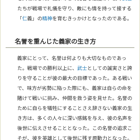
たちが戦場で礼儀を守り、敵にも情を持って接する
「
仁
義」の
精神
を育むきっかけとなったのである。
名誉を重んじた義家の生き方
義家にとって、名誉は何よりも大切なものであっ
た。戦場での勝利以上に、
武士
としての誠実さと誇
りを守ることが彼の最大の目標であった。ある戦い
で、味方が劣勢に陥った際にも、義家は自らの命を
賭けて戦いに挑み、仲間を救う姿を見せた。名誉の
ために自らを犠牲にすることさえ辞さない義家の生
き方は、多くの人々に深い感銘を与え、彼の名声を
後世に伝えさせることとなった。この名誉の追求こ
そが、彼を英雄として後世に残す原動力となった。