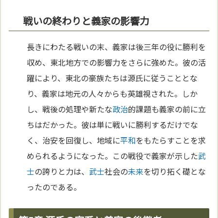
戦いの終わりと義家の影響力
長きにわたる戦いの末、義家は後三年の役に勝利を
収め、東北地方での影響力をさらに強めた。彼の活
躍により、東北の豪族たちは源氏に従うこととな
り、義家は地元の人々からも英雄視された。しか
し、戦後の処理や新たな
政治
的課題も義家の前に立
ちはだかった。彼は単に戦いに勝利するだけでな
く、治安を回復し、地域に
平和
をもたらすことを求
められるようになった。この戦役で義家が示した
武
士
の誇りと力は、
武士
社会の
未来
を切り拓く礎とな
ったのである。