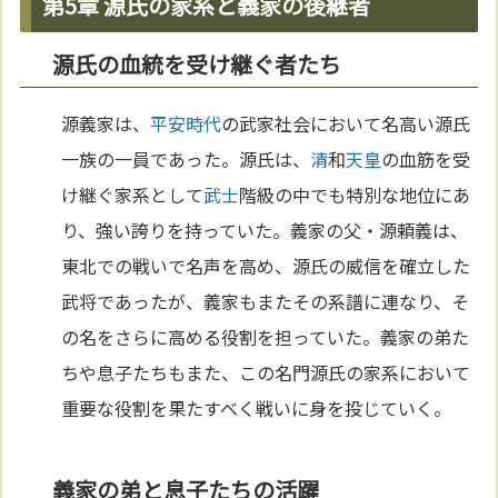
第5章 源氏の家系と義家の後継者
源氏の血統を受け継ぐ者たち
源義家は、
平安時代
の武家社会において名高い源氏
一族の一員であった。源氏は、
清
和
天皇
の血筋を受
け継ぐ家系として
武士
階級の中でも特別な地位にあ
り、強い誇りを持っていた。義家の父・源頼義は、
東北での戦いで名声を高め、源氏の威信を確立した
武将であったが、義家もまたその系譜に連なり、そ
の名をさらに高める役割を担っていた。義家の弟た
ちや息子たちもまた、この名門源氏の家系において
重要な役割を果たすべく戦いに身を投じていく。
義家の弟と息子たちの活躍