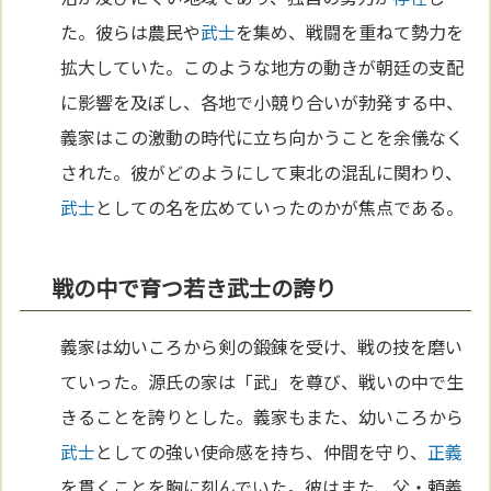
た。彼らは農民や
武士
を集め、戦闘を重ねて勢力を
拡大していた。このような地方の動きが朝廷の支配
に影響を及ぼし、各地で小競り合いが勃発する中、
義家はこの激動の時代に立ち向かうことを余儀なく
された。彼がどのようにして東北の混乱に関わり、
武士
としての名を広めていったのかが焦点である。
戦の中で育つ若き武士の誇り
義家は幼いころから剣の鍛錬を受け、戦の技を磨い
ていった。源氏の家は「武」を尊び、戦いの中で生
きることを誇りとした。義家もまた、幼いころから
武士
としての強い使命感を持ち、仲間を守り、
正義
を貫くことを胸に刻んでいた。彼はまた、父・頼義