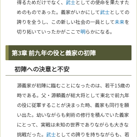
得るためだけでなく、
武士
としての使命を果たすた
めのものであった。義家がいかにして
武士
としての
誇りを全うし、この新しい社会の一員として
未来
を
切り拓いていったかがここで
明
らかになる。
第3章 前九年の役と義家の初陣
初陣への決意と不安
源義家が初陣に臨むことになったのは、若干15歳の
時である。父・源頼義が総大将として東北で前九年
の役に従軍することが決まった時、義家も同行を願
い出た。幼いながらも剣術の修行を積んでいた義家
にとって、実戦は未知の世界でありながらも大きな
挑戦だった。
武士
としての誇りを持ちながらも、若