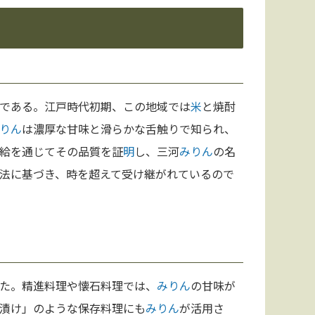
である。江戸時代初期、この地域では
米
と焼酎
りん
は濃厚な甘味と滑らかな舌触りで知られ、
給を通じてその品質を証
明
し、三河
みりん
の名
法に基づき、時を超えて受け継がれているので
た。精進料理や懐石料理では、
みりん
の甘味が
漬け」のような保存料理にも
みりん
が活用さ