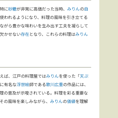
特に
砂糖
が非常に高価だった当時、
みりん
の
自
使われるようになり、料理の風味を引き立てる
ながら豊かな味わいを生み出す工夫を凝らして
欠かせない
存在
となり、これらの料理は
みりん
えば、江戸の料理屋では
みりん
を使った「
天ぷ
に有名な
浮世絵
師である
歌川広重
の作品には、
理の普及が示唆されている。料理を彩る重要な
その風味を楽しみながら、
みりん
の
価値
を理解