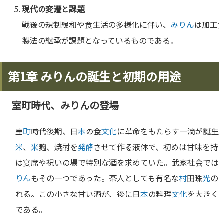
現代の変遷と課題
戦後の規制緩和や食生活の多様化に伴い、
みりん
は加工
製法の継承が課題となっているものである。
第1章 みりんの誕生と初期の用途
室町時代、みりんの登場
室
町
時代後期、日
本
の食
文化
に革命をもたらす一滴が誕生
米
、
米
麹、焼酎を
発酵
させて作る液体で、初めは甘味を持
は宴席や祝いの場で特別な酒を求めていた。武家社会では
りん
もその一つであった。茶人としても有名な
村
田珠
光
の
れる。この小さな甘い酒が、後に日
本
の料理
文化
を大きく
である。