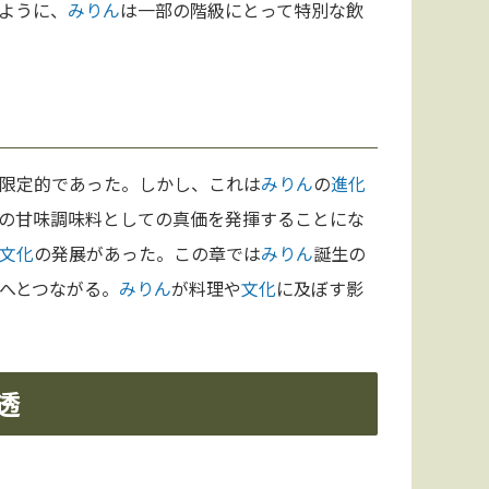
ように、
みりん
は一部の階級にとって特別な飲
限定的であった。しかし、これは
みりん
の
進化
の甘味調味料としての真価を発揮することにな
文化
の発展があった。この章では
みりん
誕生の
へとつながる。
みりん
が料理や
文化
に及ぼす影
透