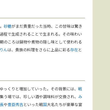
。
砂糖
がまだ貴重だった当時、この甘味は驚き
過程で生成されることで生まれる。その味わい
期のころは鍋物や煮物の隠し味として使われる
りん
は、貴族の料理をさらに上品に彩る
存在
と
ゆっくりと増加していった。その背景には、
戦
集う場では、珍しい酒や調味料が交換され、
み
長
や
豊臣秀吉
といった戦
国
大名たちが豪華な宴