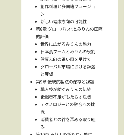
創作料理と多国籍フュージョ
ン
新しい健康志向の可能性
第8章 グローバル化とみりんの国際
的評価
世界に広がるみりんの魅力
日本食ブームとみりんの役割
健康志向の追い風を受けて
グローバル市場における課題
と展望
第9章 伝統的製法の保存と課題
職人技が紡ぐみりんの伝統
後継者不足がもたらす危機
テクノロジーとの融合への挑
戦
消費者との絆を深める取り組
み
第10章 みりんの新たな可能性