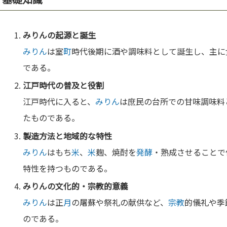
みりん
の起源と誕生
みりん
は室
町
時代後期に酒や調味料として誕生し、主に
である。
江戸時代の普及と役割
江戸時代に入ると、
みりん
は庶民の台所での甘味調味料
たものである。
製造方法と地域的な特性
みりん
はもち
米
、
米
麹、焼酎を
発酵
・熟成させることで
特性を持つものである。
みりん
の
文化
的・
宗教
的意義
みりん
は正
月
の屠蘇や祭礼の献供など、
宗教
的儀礼や季
のである。