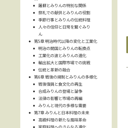
屠蘇とみりんの特別な関係
祭礼での献供とみりんの役割
季節行事とみりんの伝統料理
人々の信仰と日常を繋ぐみり
ん
第5章 明治時代以降の変化と工業化
明治の開国とみりんの転換点
工業化の波とみりんの進化
輸出拡大と国際市場での挑戦
伝統と革新の融合
第6章 戦後の規制とみりんの多様化
戦後復興と食文化の再生
合成みりんの登場と論争
法律の影響と市場の再編
みりんと現代の多様な需要
第7章 みりんと日本料理の未来
高級料理の新たな風味革命
家庭料理へのさらなる進化