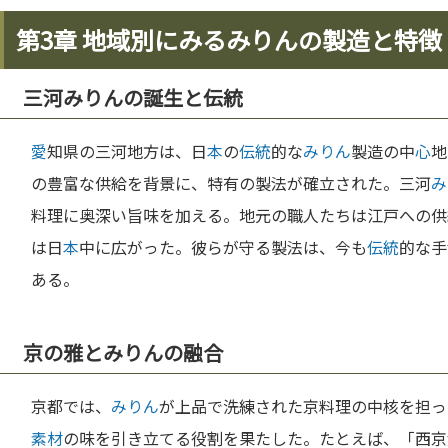
第3章 地域別にみるみりんの製造と特徴
三河みりんの誕生と伝統
愛
知県の三河地方は、日
本
の
伝統
的な
みりん
製造の中
心
地
の豊富な供給を背景に、特有の製法が確立された。三河
み
料理に奥深い旨味を加える。地元の職人たちは江戸への供
は日
本
中に広がった。彼らが守る製法は、今も
伝統
的な手
ある。
京の雅とみりんの融合
京都では、
みりん
が上品で洗練された京料理の中核を担っ
素材
の味を引き立てる役割を果たした。たとえば、「西京