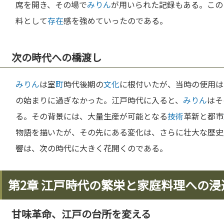
席を開き、その場で
みりん
が用いられた記録もある。この
料として
存在
感を強めていったのである。
次の時代への橋渡し
みりん
は室
町
時代後期の
文化
に根付いたが、当時の使用は
の始まりに過ぎなかった。江戸時代に入ると、
みりん
はそ
る。その背景には、大量生産が可能となる
技術
革新と都市
物語を描いたが、その先にある変化は、さらに壮大な歴史
響は、次の時代に大きく花開くのである。
第2章 江戸時代の繁栄と家庭料理への浸
甘味革命、江戸の台所を変える