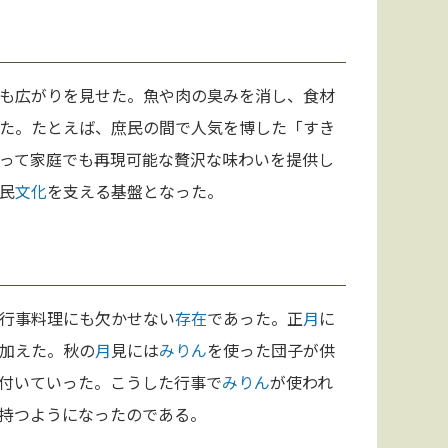
も広がりを見せた。魚や肉の臭みを消し、食材
た。たとえば、庶民の間で人気を博した「すき
って家庭でも再現可能な贅沢な味わいを提供し
民
文化
を支える基盤となった。
行事料理にも欠かせない
存在
であった。正
月
に
加えた。秋の
月
見には
みりん
を使った団子が供
付いていった。こうした行事で
みりん
が使われ
持つようになったのである。