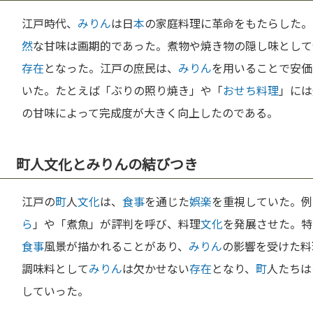
江戸時代、
みりん
は日
本
の家庭料理に革命をもたらした。
然
な甘味は画期的であった。煮物や焼き物の隠し味として
存在
となった。江戸の庶民は、
みりん
を用いることで安価
いた。たとえば「ぶりの照り焼き」や「
おせち料理
」には
の甘味によって完成度が大きく向上したのである。
町人文化とみりんの結びつき
江戸の
町
人
文化
は、
食事
を通じた
娯楽
を重視していた。例
ら
」や「煮魚」が評判を呼び、料理
文化
を発展させた。特
食事
風景が描かれることがあり、
みりん
の影響を受けた料
調味料として
みりん
は欠かせない
存在
となり、
町
人たちは
していった。