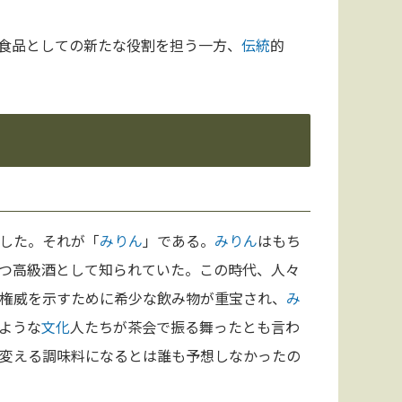
食品としての新たな役割を担う一方、
伝統
的
した。それが「
みりん
」である。
みりん
はもち
つ高級酒として知られていた。この時代、人々
権威を示すために希少な飲み物が重宝され、
み
ような
文化
人たちが茶会で振る舞ったとも言わ
変える調味料になるとは誰も予想しなかったの