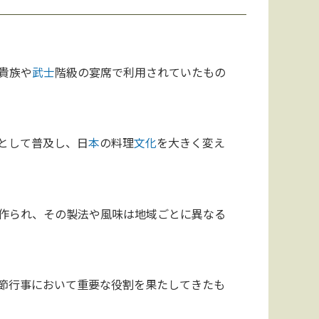
貴族や
武士
階級の宴席で利用されていたもの
として普及し、日
本
の料理
文化
を大きく変え
作られ、その製法や風味は地域ごとに異なる
節行事において重要な役割を果たしてきたも