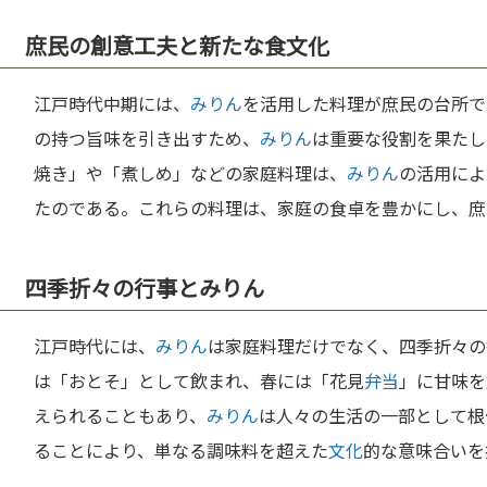
庶民の創意工夫と新たな食文化
江戸時代中期には、
みりん
を活用した料理が庶民の台所で
の持つ旨味を引き出すため、
みりん
は重要な役割を果たし
焼き」や「煮しめ」などの家庭料理は、
みりん
の活用によ
たのである。これらの料理は、家庭の食卓を豊かにし、庶
四季折々の行事とみりん
江戸時代には、
みりん
は家庭料理だけでなく、四季折々の
は「おとそ」として飲まれ、春には「花見
弁当
」に甘味を
えられることもあり、
みりん
は人々の生活の一部として根
ることにより、単なる調味料を超えた
文化
的な意味合いを