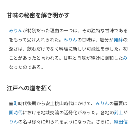
甘味の秘密を解き明かす
みりん
が特別だった理由の一つは、その独特な甘味である
をもって受け入れられた。
みりん
の甘味は、糖分が
発酵
の
深さは、飲むだけでなく料理に新しい可能性を示した。初
ことがあったと言われる。甘味と旨味が絶妙に調和した
み
なったのである。
江戸への道を拓く
室
町
時代後期から安土桃山時代にかけて、
みりん
の需要は
国時代
における地域交流の活発化があった。各地の
武士
が
りん
の名は徐々に知られるようになった。さらに、
織田信