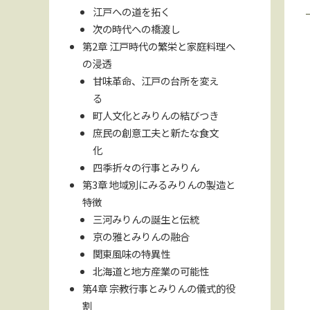
江戸への道を拓く
次の時代への橋渡し
第2章 江戸時代の繁栄と家庭料理へ
の浸透
甘味革命、江戸の台所を変え
る
町人文化とみりんの結びつき
庶民の創意工夫と新たな食文
化
四季折々の行事とみりん
第3章 地域別にみるみりんの製造と
特徴
三河みりんの誕生と伝統
京の雅とみりんの融合
関東風味の特異性
北海道と地方産業の可能性
第4章 宗教行事とみりんの儀式的役
割