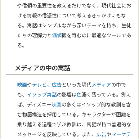
や信頼の重要性を教えるだけでなく、現代社会にお
ける情報の信憑性について考えるきっかけにもな
る。寓話はシンプルながら深いテーマを持ち、生徒
たちの理解力と
価値
観を育むのに最適なツールであ
る。
メディアの中の寓話
映画
や
テレビ
、
広告
といった現代
メディア
の中で
も、
イソップ寓話
の影響は
色
濃く残っている。例え
ば、ディズニー
映画
の多くはイソップ的な教訓を含
む物語構造を採用している。キャラクターが困難を
乗り越える過程で学ぶ教訓は、寓話が持つ普遍的な
メッセージを反映している。また、
広告
や
マーケテ