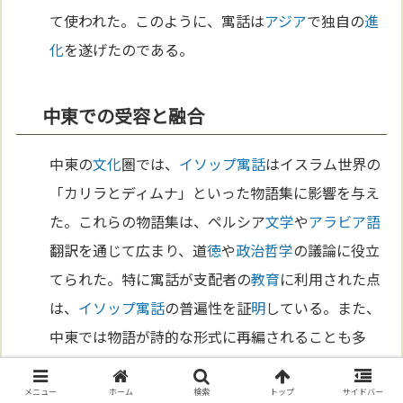
て使われた。このように、寓話は
アジア
で独自の
進
化
を遂げたのである。
中東での受容と融合
中東の
文化
圏では、
イソップ寓話
はイスラム世界の
「カリラとディムナ」といった物語集に影響を与え
た。これらの物語集は、ペルシア
文学
や
アラビア語
翻訳を通じて広まり、道
徳
や
政治哲学
の議論に役立
てられた。特に寓話が支配者の
教育
に利用された点
は、
イソップ寓話
の普遍性を証
明
している。また、
中東では物語が詩的な形式に再編されることも多
く、寓話が新たな
文化
表現の形を生み出した。
メニュー
ホーム
検索
トップ
サイドバー