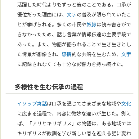
活躍した時代よりもずっと後のことである。口承が
優位だった理由には、
文字
の普及が限られていたこ
とが挙げられる。多くの市民や
奴隷
は読み書きがで
きなかったため、話し言葉が情報伝達の主要手段で
あった。また、物語が語られることで生き生きとし
た情景が想像され、
感情
的な共鳴を生むため、
文字
に記録されなくても十分な影響力を持ち続けた。
多様性を生む伝承の過程
イソップ寓話
は口承を通じてさまざまな地域や
文化
に広まる過程で、内容に微妙な違いが生じた。例え
ば、「アリとキリギリス」の物語は、ある地域では
キリギリスが教訓を学び新しい春を迎える話に変わ