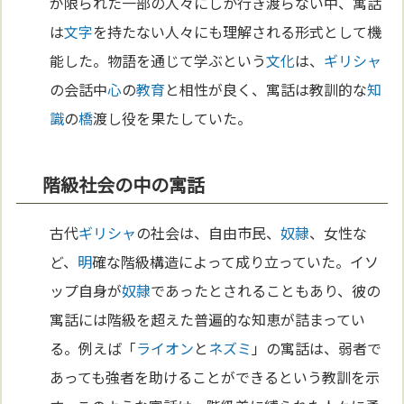
が限られた一部の人々にしか行き渡らない中、寓話
は
文字
を持たない人々にも理解される形式として機
能した。物語を通じて学ぶという
文化
は、
ギリシャ
の会話中
心
の
教育
と相性が良く、寓話は教訓的な
知
識
の
橋
渡し役を果たしていた。
階級社会の中の寓話
古代
ギリシャ
の社会は、自由市民、
奴隷
、女性な
ど、
明
確な階級構造によって成り立っていた。イソ
ップ自身が
奴隷
であったとされることもあり、彼の
寓話には階級を超えた普遍的な知恵が詰まってい
る。例えば「
ライオン
と
ネズミ
」の寓話は、弱者で
あっても強者を助けることができるという教訓を示