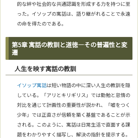
的な絆や社会的な共通認識を形成する力を持つに至
った。イソップの寓話は、語り継がれることで永遠
の命を得たのである。
第5章 寓話の教訓と道徳—その普遍性と変
遷
人生を映す寓話の教訓
イソップ寓話
は短い物語の中に深い人生の教訓を隠
している。「アリとキリギリス」では勤勉と怠惰の
対比を通じて計画性の重要性が説かれ、「嘘をつく
少年」では正直さが信頼を築く基盤であることが示
される。このように、寓話は日常生活で直面する課
題をわかりやすく描写し、解決の指針を提示する。