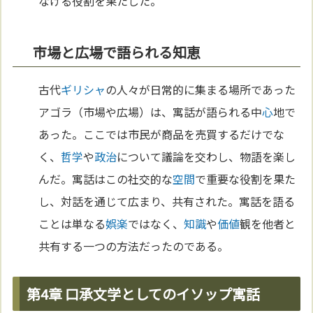
なげる役割を果たした。
市場と広場で語られる知恵
古代
ギリシャ
の人々が日常的に集まる場所であった
アゴラ（市場や広場）は、寓話が語られる中
心
地で
あった。ここでは市民が商品を売買するだけでな
く、
哲学
や
政治
について議論を交わし、物語を楽し
んだ。寓話はこの社交的な
空間
で重要な役割を果た
し、対話を通じて広まり、共有された。寓話を語る
ことは単なる
娯楽
ではなく、
知識
や
価値
観を他者と
共有する一つの方法だったのである。
第4章 口承文学としてのイソップ寓話