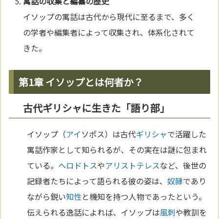
寓話の収集と編纂の歴史
イソップの寓話は古代から現代に至るまで、多く
の学者や編集者によって収集され、体系化されて
きた。
第1章 イソップとは何者か？
古代ギリシャに生きた「語り部」
イソップ（
アイ
ソポス）は古代
ギリシャ
で活躍した
寓話作家として知られるが、その実在は謎に包まれ
ている。
ヘロドトス
や
アリストテレス
など、後世の
記録者たちによって語られる彼の姿は、
奴隷
であり
ながら鋭い
知性
と機知を持つ人物であったという。
伝えられる逸話によれば、イソップは
風刺
や教訓を