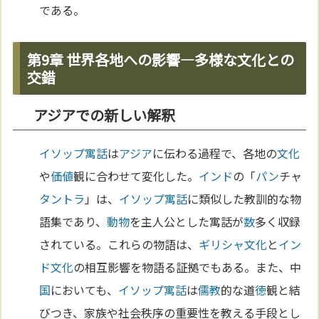
である。
第9章 世界各地への影響—多様な文化との
交錯
アジアでの新しい解釈
イソップ寓話
は
アジア
に伝わる過程で、各地の
文化
や
価値
観に合わせて変化した。
インド
の「
パン
チャ
タントラ
」は、
イソップ寓話
に類似した教訓的な物
語集であり、
動物
を主人公とした寓話が
数
多く収録
されている。これらの物語は、
ギリシャ
文化
と
イン
ド
文化
の相互影響を物語る証拠でもある。また、中
国
においても、
イソップ寓話
は
儒教
的な道
徳
観と結
びつき、家族や社会秩序の重要性を教える手段とし