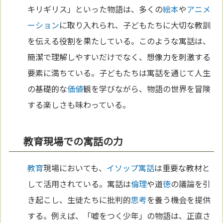
キリギリス」といった物語は、多くの
絵本
や
アニメ
ーション
に取り入れられ、子どもたちに大切な教訓
を伝える役割を果たしている。このような寓話は、
簡潔で理解しやすいだけでなく、想像力を刺激する
要素に満ちている。子どもたちは寓話を通じて人生
の基礎的な
価値
観を学びながら、物語の世界を冒険
する楽しさも味わっている。
教育現場での寓話の力
教育
現場においても、
イソップ寓話
は重要な教材と
して活用されている。寓話は
倫理
や道
徳
の議論を引
き起こし、生徒たちに批判的
思考
を養う機会を提供
する。例えば、「嘘をつく少年」の物語は、正直さ