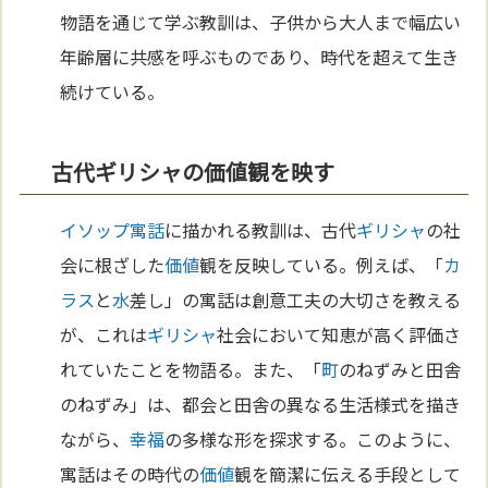
物語を通じて学ぶ教訓は、子供から大人まで幅広い
年齢層に共感を呼ぶものであり、時代を超えて生き
続けている。
古代ギリシャの価値観を映す
イソップ寓話
に描かれる教訓は、古代
ギリシャ
の社
会に根ざした
価値
観を反映している。例えば、「
カ
ラス
と
水
差し」の寓話は創意工夫の大切さを教える
が、これは
ギリシャ
社会において知恵が高く評価さ
れていたことを物語る。また、「
町
のねずみと田舎
のねずみ」は、都会と田舎の異なる生活様式を描き
ながら、
幸福
の多様な形を探求する。このように、
寓話はその時代の
価値
観を簡潔に伝える手段として