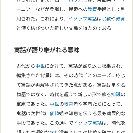
ーニア」などが登場し、民衆への
教育
手段として利
用された。これにより、
イソップ寓話
は
宗教
や
教育
と深く結びついた新しい文脈を得たのである。
寓話が語り継がれる意味
古代から
中世
にかけて、寓話が繰り返し収集され、
編集された背景には、その時代ごとのニーズに応じ
て寓話が再解釈されてきた点がある。寓話は単なる
物語ではなく、時代を超えて新しい形で蘇る
知識
の
宝庫であった。
中世
の
教育
者や学者たちにとって、
寓話は次世代に
価値
観や知恵を伝える最も効果的な
手段であった。この過程で
イソップ寓話
は、時代を
超えた普遍的な
文化
遺産としての地位を確立したの