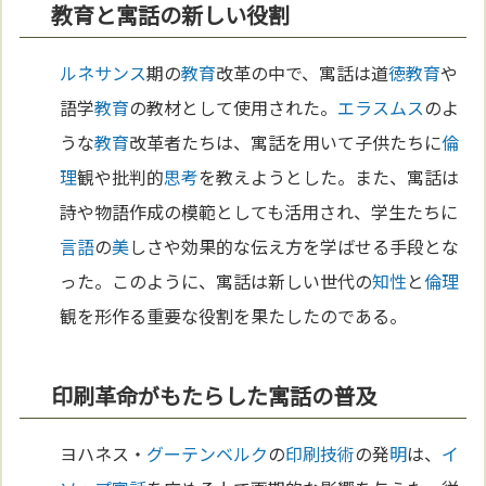
教育と寓話の新しい役割
ルネサンス
期の
教育
改革の中で、寓話は道
徳
教育
や
語学
教育
の教材として使用された。
エラスムス
のよ
うな
教育
改革者たちは、寓話を用いて子供たちに
倫
理
観や批判的
思考
を教えようとした。また、寓話は
詩や物語作成の模範としても活用され、学生たちに
言語
の
美
しさや効果的な伝え方を学ばせる手段とな
った。このように、寓話は新しい世代の
知性
と
倫理
観を形作る重要な役割を果たしたのである。
印刷革命がもたらした寓話の普及
ヨハネス・
グーテンベルク
の
印刷
技術
の発
明
は、
イ