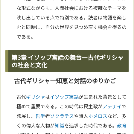
な形式ながらも、人間社会における複雑なテーマを
映し出している点で特別である。読者は物語を楽し
むと同時に、自分の世界を見つめ直す機会を得るの
である。
第3章 イソップ寓話の舞台—古代ギリシャ
の社会と文化
古代ギリシャ—知恵と対話のゆりかご
古代
ギリシャ
は
イソップ寓話
が生まれた背景として
極めて重要である。この時代は民主政が
アテナイ
で
発展し、
哲学
者
ソクラテス
や詩人
ホメロス
など、多
くの偉大な人物が
知識
を追求した時代である。
教育