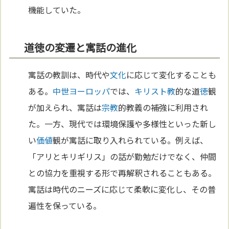
機能していた。
道徳の変遷と寓話の進化
寓話の教訓は、時代や
文化
に応じて変化することも
ある。
中世
ヨーロッパ
では、
キリスト教
的な道
徳
観
が加えられ、寓話は
宗教
的教義の補強に利用され
た。一方、現代では環境保護や多様性といった新し
い
価値
観が寓話に取り入れられている。例えば、
「アリとキリギリス」の話が勤勉だけでなく、仲間
との協力を重視する形で再解釈されることもある。
寓話は時代のニーズに応じて柔軟に変化し、その普
遍性を保っている。