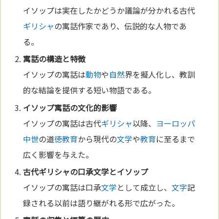
イソップは実在したかどうか議論が分かれる古代
ギリシャ
の寓話作家であり、伝説的な人物であ
る。
寓話の構造と特徴
イソップの寓話は
動物
や
自然
界を擬人化し、教訓
的な結論を提供する短い物語である。
イソップ寓話
の
文化
的影響
イソップの寓話は古代
ギリシャ
以降、
ヨーロッパ
中世
の道
徳
教育
から現代の
文学
や
教育
に至るまで
広く影響を与えた。
古代
ギリシャ
の口承
文学
とイソップ
イソップの寓話は口承
文学
として成立し、
文字
記
録される以前は語り継がれる形で広がった。