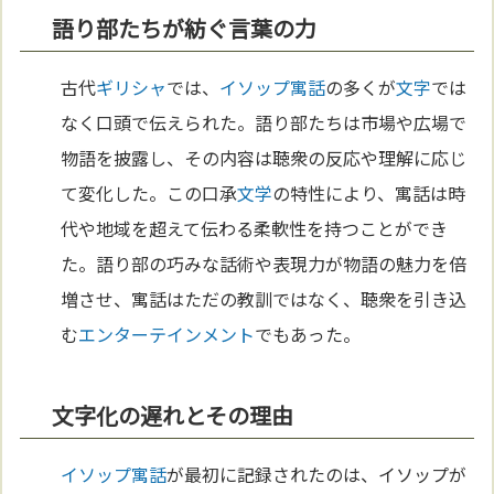
語り部たちが紡ぐ言葉の力
古代
ギリシャ
では、
イソップ寓話
の多くが
文字
では
なく口頭で伝えられた。語り部たちは市場や広場で
物語を披露し、その内容は聴衆の反応や理解に応じ
て変化した。この口承
文学
の特性により、寓話は時
代や地域を超えて伝わる柔軟性を持つことができ
た。語り部の巧みな話術や表現力が物語の魅力を倍
増させ、寓話はただの教訓ではなく、聴衆を引き込
む
エンターテインメント
でもあった。
文字化の遅れとその理由
イソップ寓話
が最初に記録されたのは、イソップが