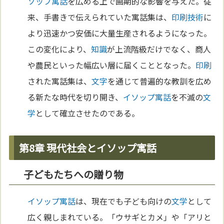
ソップ寓話
を広める上で画期的な影響を与えた。従
来、手書きで伝えられていた寓話集は、
印刷
技術
に
より迅速かつ安価に大量生産されるようになった。
この変化により、
知識
が上流階級だけでなく、商人
や農民といった幅広い層に届くこととなった。
印刷
された寓話集は、
文字
を通じて普遍的な教訓を広め
る新たな時代を切り開き、
イソップ寓話
を不滅の
文
学
として確立させたのである。
第8章 現代社会とイソップ寓話
子どもたちへの贈り物
イソップ寓話
は、現在でも子ども向けの
文学
として
広く親しまれている。「ウサギとカメ」や「アリと