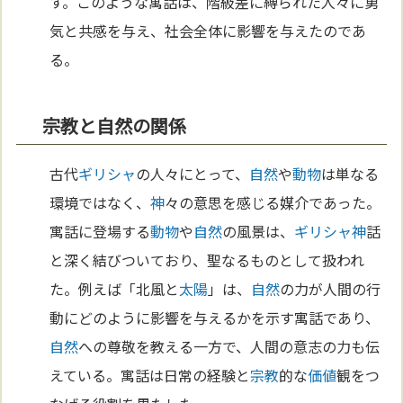
す。このような寓話は、階級差に縛られた人々に勇
気と共感を与え、社会全体に影響を与えたのであ
る。
宗教と自然の関係
古代
ギリシャ
の人々にとって、
自然
や
動物
は単なる
環境ではなく、
神
々の意思を感じる媒介であった。
寓話に登場する
動物
や
自然
の風景は、
ギリシャ
神
話
と深く結びついており、聖なるものとして扱われ
た。例えば「北風と
太陽
」は、
自然
の力が人間の行
動にどのように影響を与えるかを示す寓話であり、
自然
への尊敬を教える一方で、人間の意志の力も伝
えている。寓話は日常の経験と
宗教
的な
価値
観をつ