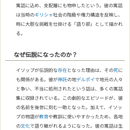
寓話に込め、支配層にも物申したという。彼の寓話
は当時の
ギリシャ
社会の階級や権力構造を反映し、
時に大胆な挑戦を仕掛ける「語り部」として描かれ
る。
なぜ伝説になったのか？
イソップが伝説的な
存在
となった理由は、その
死
に
も関係がある。彼が
神託
の地
デルポイ
で地元の人々
と争い、不当に処刑されたという話は、多くの寓話
集に収録されている。この劇的なエピソードが、彼
の名前を後世に刻む一助となった。加えて、イソッ
プの物語が
教育
や教訓に使いやすかったため、各地
の
文化
で語り継がれるようになった。彼の寓話は生