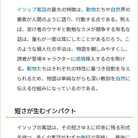
イソップ寓話
の最大の特徴は、
動物
たちや
自然
界の
要素が人間のように語り、行動する点である。例え
ば、怠け者のウサギと勤勉なカメが競争する有名な
話は、誰もが一度は耳にしたことがあるだろう。こ
のような擬人化の手法は、物語を親しみやすくし、
読者が登場キャラクターに
感情
移入するのを助け
る。
動物
たちはそれぞれの特性に基づき役割を与え
られるため、物語は単純ながらも深い教訓を
自然
に
伝える仕組みになっているのである。
短さが生むインパクト
イソップの寓話は、その短さゆえに印
象
に残る形式
を持つ。多くの寓話がわずか
数
行で完結し、最後に