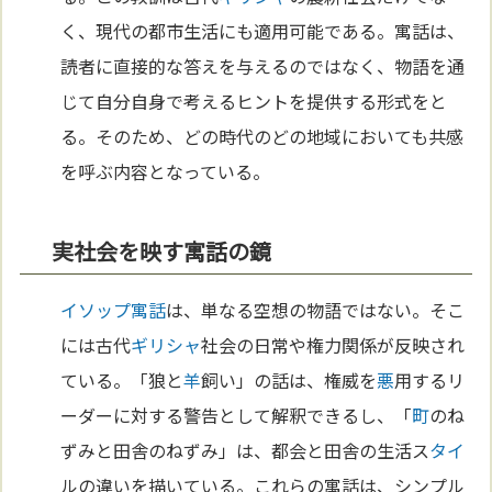
く、現代の都市生活にも適用可能である。寓話は、
読者に直接的な答えを与えるのではなく、物語を通
じて自分自身で考えるヒントを提供する形式をと
る。そのため、どの時代のどの地域においても共感
を呼ぶ内容となっている。
実社会を映す寓話の鏡
イソップ寓話
は、単なる空想の物語ではない。そこ
には古代
ギリシャ
社会の日常や権力関係が反映され
ている。「狼と
羊
飼い」の話は、権威を
悪
用するリ
ーダーに対する警告として解釈できるし、「
町
のね
ずみと田舎のねずみ」は、都会と田舎の生活ス
タイ
ルの違いを描いている。これらの寓話は、シンプル