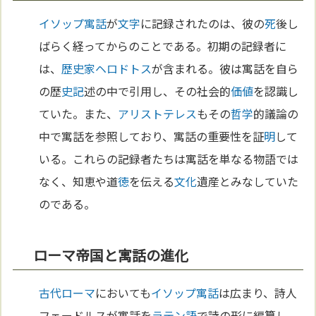
イソップ寓話
が
文字
に記録されたのは、彼の
死
後し
ばらく経ってからのことである。初期の記録者に
は、
歴史家
ヘロドトス
が含まれる。彼は寓話を自ら
の歴
史記
述の中で引用し、その社会的
価値
を認識し
ていた。また、
アリストテレス
もその
哲学
的議論の
中で寓話を参照しており、寓話の重要性を証
明
して
いる。これらの記録者たちは寓話を単なる物語では
なく、知恵や道
徳
を伝える
文化
遺産とみなしていた
のである。
ローマ帝国と寓話の進化
古代ローマ
においても
イソップ寓話
は広まり、詩人
フェードルスが寓話を
ラテン語
で詩の形に編纂し