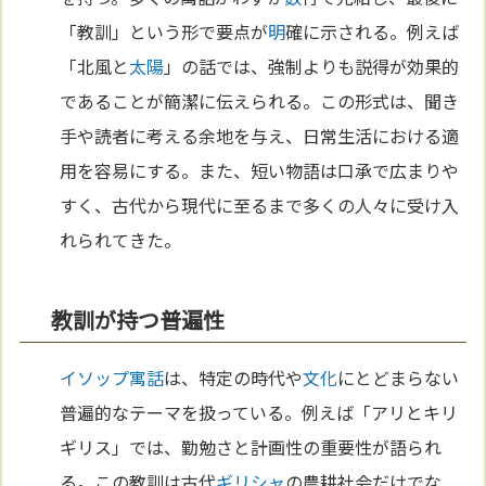
「教訓」という形で要点が
明
確に示される。例えば
「北風と
太陽
」の話では、強制よりも説得が効果的
であることが簡潔に伝えられる。この形式は、聞き
手や読者に考える余地を与え、日常生活における適
用を容易にする。また、短い物語は口承で広まりや
すく、古代から現代に至るまで多くの人々に受け入
れられてきた。
教訓が持つ普遍性
イソップ寓話
は、特定の時代や
文化
にとどまらない
普遍的なテーマを扱っている。例えば「アリとキリ
ギリス」では、勤勉さと計画性の重要性が語られ
る。この教訓は古代
ギリシャ
の農耕社会だけでな