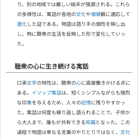
り、別の地域では厳しい結末が強調される。これら
の多様性は、寓話が各地の
文化
や
価値
観に適応して
進化
した証である。物語は語り手の個性を映し出
し、時に聴衆の生活を反映した形で変化していっ
た。
聴衆の心に生き続ける寓話
口承
文学
の特性は、聴衆の
心
に直接働きかける点に
ある。
イソップ寓話
は、短くシンプルながらも強烈
な印
象
を与えるため、人々の
記憶
に残りやすかっ
た。寓話は何度も繰り返し語られることで、子供か
ら大人まで、誰もが共有できる
知識
となった。この
過程で物語は単なる言葉のやりとりではなく、
文化