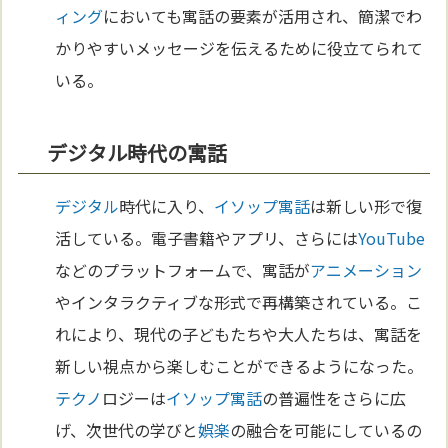
ィング
においても寓話の要素が活用され、簡潔でわ
かりやすいメッセージを伝えるために役立てられて
いる。
デジタル時代の寓話
デジタル
時代に入り、
イソップ寓話
は新しい形で復
活している。電子書籍やアプリ、さらには
YouTube
などのプラットフォームで、寓話が
アニメーション
やインタラクティブな形式で再構築されている。こ
れにより、現代の子どもたちや大人たちは、寓話を
新しい視点から楽しむことができるようになった。
テクノ
ロジーは
イソップ寓話
の普遍性をさらに広
げ、次世代の学びと
娯楽
の融合を可能にしているの