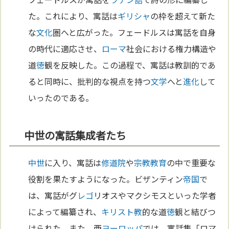
た。これにより、寓話は
ギリシャ
の枠を超えて新た
な
文化
圏へと広がった。フェードルスは寓話を自身
の時代に適応させ、
ローマ
社会における権力構造や
道
徳
観を反映した。この過程で、寓話は教訓的であ
ると同時に、批判的な視点を持つ
文学
へと
進化
して
いったのである。
中世の寓話集成者たち
中世
に入り、寓話は
修道院
や
宗教
教育
の中で重要な
役割を果たすようになった。ビザンティン
帝国
で
は、寓話がグ
レゴ
リオスやマクシモスといった学者
によって編纂され、
キリスト教
的な道
徳
観と結びつ
けられた。また、西
ヨーロッパ
では、寓話集「ロマ