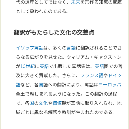
代の遺産としてではなく、
未来
を形作る知恵の宝庫
として扱われたのである。
翻訳がもたらした文化の交差点
イソップ寓話
は、多くの
言語
に翻訳されることでさ
らなる広がりを見せた。ウィリアム・キャクストン
が
15世紀
に
英語
で出版した寓話集は、
英語
圏での普
及に大きく貢献した。さらに、
フランス語
や
ドイツ
語
など、各
国
語への翻訳により、寓話は
ヨーロッパ
全土で親しまれるようになった。この翻訳の過程
で、各
国
の
文化
や
価値
観が寓話に取り入れられ、地
域ごとに異なる解釈や教訓が生まれたのである。