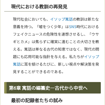
現代における教訓の再発見
現代社会においても、
イソップ寓話
の教訓は新たな
意義を持つ。「嘘をつく少年」は
SNS
時代における
フェイクニュースの危険性を連想させるし、「ウサ
ギとカメ」は焦らずに確実に進むことの大切さを教
える。寓話は単なる古代の知恵ではなく、現代の問
題にも応用可能な指針を与える。私たちが
イソップ
寓話
に耳を傾けるたびに、新しい視点や解決策を発
見することができるのである。
第6章 寓話の編纂史—古代から中世へ
最初の記録者たちの試み