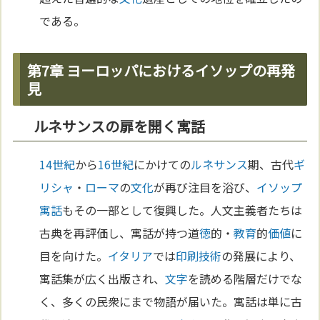
である。
第7章 ヨーロッパにおけるイソップの再発
見
ルネサンスの扉を開く寓話
14世紀
から
16世紀
にかけての
ルネサンス
期、古代
ギ
リシャ
・
ローマ
の
文化
が再び注目を浴び、
イソップ
寓話
もその一部として復興した。人文主義者たちは
古典を再評価し、寓話が持つ道
徳
的・
教育
的
価値
に
目を向けた。
イタリア
では
印刷
技術
の発展により、
寓話集が広く出版され、
文字
を読める階層だけでな
く、多くの民衆にまで物語が届いた。寓話は単に古