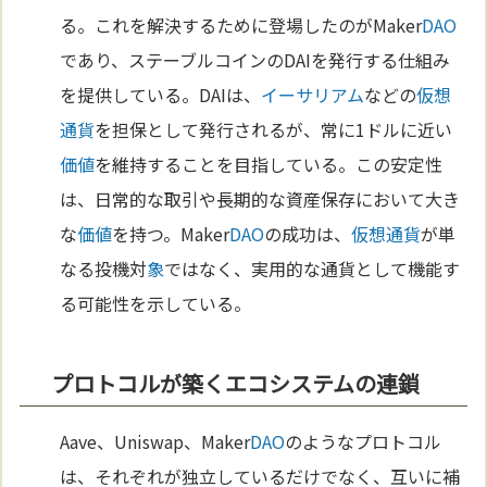
る。これを解決するために登場したのがMaker
DAO
であり、ステーブルコインのDAIを発行する仕組み
を提供している。DAIは、
イーサリアム
などの
仮想
通貨
を担保として発行されるが、常に1ドルに近い
価値
を維持することを目指している。この安定性
は、日常的な取引や長期的な資産保存において大き
な
価値
を持つ。Maker
DAO
の成功は、
仮想通貨
が単
なる投機対
象
ではなく、実用的な通貨として機能す
る可能性を示している。
プロトコルが築くエコシステムの連鎖
Aave、Uniswap、Maker
DAO
のようなプロトコル
は、それぞれが独立しているだけでなく、互いに補