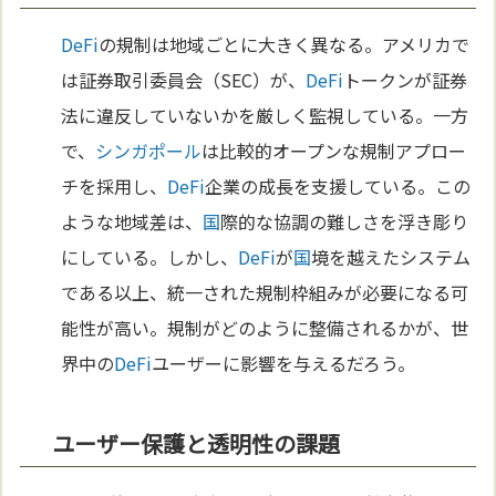
DeFi
の規制は地域ごとに大きく異なる。アメリカで
は証券取引委員会（SEC）が、
DeFi
トークンが証券
法に違反していないかを厳しく監視している。一方
で、
シンガポール
は比較的オープンな規制アプロー
チを採用し、
DeFi
企業の成長を支援している。この
ような地域差は、
国
際的な協調の難しさを浮き彫り
にしている。しかし、
DeFi
が
国
境を越えたシステム
である以上、統一された規制枠組みが必要になる可
能性が高い。規制がどのように整備されるかが、世
界中の
DeFi
ユーザーに影響を与えるだろう。
ユーザー保護と透明性の課題