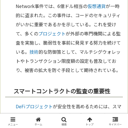
Network事件では、6億ドル相当の
仮想通貨
が一時
的に盗まれた。この事件は、コードのセキュリティ
がいかに重要であるかを示している。これを受け
て、多くの
プロジェクト
が外部の専門機関による監
査を実施し、脆弱性を事前に発見する努力を続けて
いる。
技術
的な防御策として、マルチシグウォレッ
トやトランザクション限度額の設定も普及してお
り、被害の拡大を防ぐ手段として期待されている。
スマートコントラクトの監査の重要性
DeFi
プロジェクト
が安全性を高めるためには、スマ
ートコントラクトの監査が不可欠である。専門のセ
キュリティ企業がコードをチェックし、潜在的な問
メニュー
ホーム
検索
トップ
サイドバー