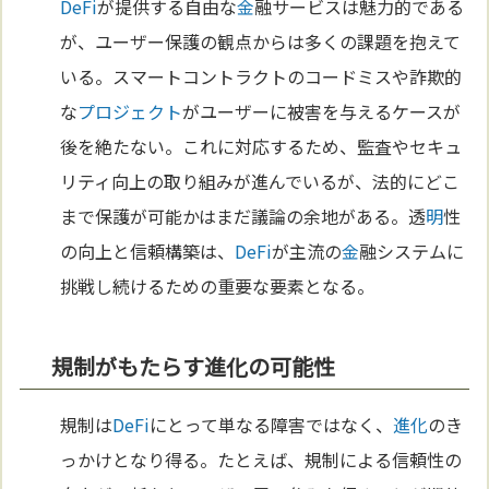
DeFi
が提供する自由な
金
融サービスは魅力的である
が、ユーザー保護の観点からは多くの課題を抱えて
いる。スマートコントラクトのコードミスや詐欺的
な
プロジェクト
がユーザーに被害を与えるケースが
後を絶たない。これに対応するため、監査やセキュ
リティ向上の取り組みが進んでいるが、法的にどこ
まで保護が可能かはまだ議論の余地がある。透
明
性
の向上と信頼構築は、
DeFi
が主流の
金
融システムに
挑戦し続けるための重要な要素となる。
規制がもたらす進化の可能性
規制は
DeFi
にとって単なる障害ではなく、
進化
のき
っかけとなり得る。たとえば、規制による信頼性の