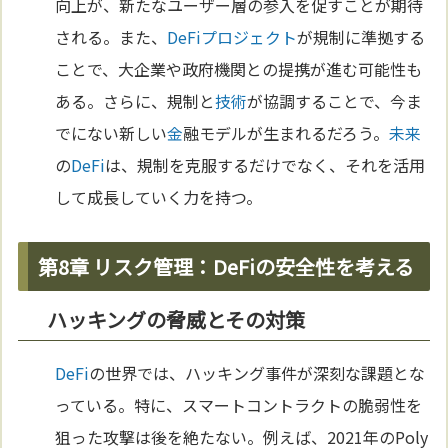
向上が、新たなユーザー層の参入を促すことが期待
される。また、
DeFi
プロジェクト
が規制に準拠する
ことで、大企業や政府機関との提携が進む可能性も
ある。さらに、規制と
技術
が協調することで、今ま
でにない新しい
金
融モデルが生まれるだろう。
未来
の
DeFi
は、規制を克服するだけでなく、それを活用
して成長していく力を持つ。
第8章 リスク管理：DeFiの安全性を考える
ハッキングの脅威とその対策
DeFi
の世界では、ハッキング事件が深刻な課題とな
っている。特に、スマートコントラクトの脆弱性を
狙った攻撃は後を絶たない。例えば、2021年のPoly