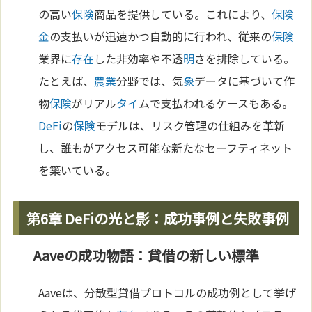
の高い
保険
商品を提供している。これにより、
保険
金
の支払いが迅速かつ自動的に行われ、従来の
保険
業界に
存在
した非効率や不透
明
さを排除している。
たとえば、
農業
分野では、気
象
データに基づいて作
物
保険
がリアル
タイ
ムで支払われるケースもある。
DeFi
の
保険
モデルは、リスク管理の仕組みを革新
し、誰もがアクセス可能な新たなセーフティネット
を築いている。
第6章 DeFiの光と影：成功事例と失敗事例
Aaveの成功物語：貸借の新しい標準
Aaveは、分散型貸借プロトコルの成功例として挙げ