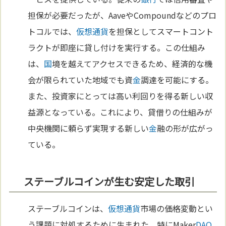
担保が必要だったが、AaveやCompoundなどのプロ
トコルでは、
仮想通貨
を担保としてスマートコント
ラクトが即座に貸し付けを実行する。この仕組み
は、
国
境を越えてアクセスできるため、経済的な機
会が限られていた地域でも資
金
調達を可能にする。
また、投資家にとっては高い利回りを得る新しい収
益源となっている。これにより、貸借りの仕組みが
中央機関に頼らず実現する新しい
金
融の形が広がっ
ている。
ステーブルコインが生む安定した取引
ステーブルコインは、
仮想通貨
市場の価格変動とい
う課題に対処するために生まれた。特にMaker
DAO