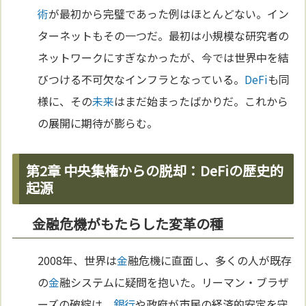
術
が最初から完璧であった例はほとんどない。イン
ターネットもその一つだ。最初は小規模な研究者の
ネットワークにすぎなかったが、今では世界中を結
びつける不可欠なインフラとなっている。
DeFi
も同
様に、その
未来
はまだ始まったばかりだ。これから
の展開に期待が膨らむ。
第2章 中央集権からの脱却：DeFiの歴史的
起源
金融危機がもたらした変革の種
2008年、世界は
金
融危機に直面し、多くの人が既存
の
金
融システムに疑問を抱いた。リーマン・ブラザ
ーズの破綻は、
銀行
や政府が市民の経済的安定を守