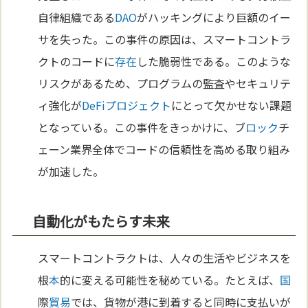
自律組織である
DAO
がハッキングにより巨額のイー
サを失った。この事件の原因は、スマートコントラ
クトのコードに
存在
した脆弱性である。このような
リスクがあるため、プログラムの監査やセキュリテ
ィ強化が
DeFi
プロジェクト
にとって欠かせない課題
となっている。この事件をきっかけに、ブ
ロック
チ
ェーン業界全体でコードの信頼性を高める取り組み
が加速した。
自動化がもたらす未来
スマートコントラクトは、人々の生活やビジネスを
根
本
的に変える可能性を秘めている。たとえば、
国
際
貿易
では、貨物が港に到着すると同時に支払いが