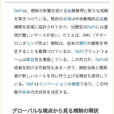
DeFi
は、規制の影響を受ける
金
融業界に新たな挑戦
を突きつけている。既存の
法律
は中央集権的な
金
融
機関を前提に設計されており、分散型の
DeFi
には適
用が難しいケースが多い。たとえば、AML（マネー
ロンダ
リン
グ防止）規制は、従来の
銀行
が顧客を特
定することを義務づけているが、
DeFi
プラットフォ
ームは
匿名
性を重視している。この対立が、
DeFi
の
成長を妨げる可能性もある一方で、規制当局と開発
者が新しいルールを共に作り上げる機会も提供して
いる。
DeFi
は
イノベーション
の
象徴
であり、この均
衡が
未来
の方向性を決定する。
グローバルな視点から見る規制の現状