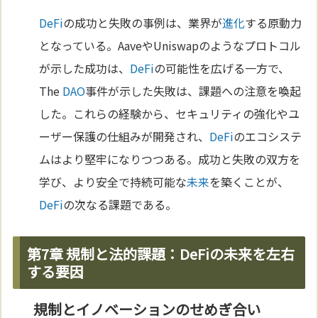
DeFi
の成功と失敗の事例は、業界が
進化
する原動力
となっている。AaveやUniswapのようなプロトコル
が示した成功は、
DeFi
の可能性を広げる一方で、
The
DAO
事件が示した失敗は、課題への注意を喚起
した。これらの経験から、セキュリティの強化やユ
ーザー保護の仕組みが開発され、
DeFi
のエコシステ
ムはより堅牢になりつつある。成功と失敗の双方を
学び、より安全で持続可能な
未来
を築くことが、
DeFi
の次なる課題である。
第7章 規制と法的課題：DeFiの未来を左右
する要因
規制とイノベーションのせめぎ合い