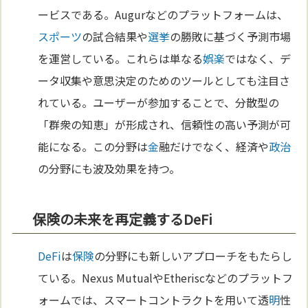
ービスである。Augurなどのプラットフォームは、
スポーツ
の試合結果や
選挙
の勝敗に基づく予測市場
を運営している。これらは単なる
娯楽
ではなく、デ
ータ収集や意思決定のためのツールとしても注目さ
れている。ユーザーが参加することで、分散型の
「群衆の知恵」が形成され、信頼性の高い予測が可
能になる。この分野は
金
融だけでなく、経済や
政治
の分野にも波及効果を持つ。
保険の未来を再定義するDeFi
DeFi
は
保険
の分野にも新しいアプローチをもたらし
ている。Nexus MutualやEtheriscなどのプラットフ
ォームでは、スマートコントラクトを用いて透
明
性