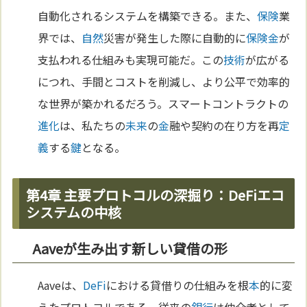
自動化されるシステムを構築できる。また、
保険
業
界では、
自然
災害が発生した際に自動的に
保険
金
が
支払われる仕組みも実現可能だ。この
技術
が広がる
につれ、手間とコストを削減し、より公平で効率的
な世界が築かれるだろう。スマートコントラクトの
進化
は、私たちの
未来
の
金
融や契約の在り方を再
定
義
する
鍵
となる。
第4章 主要プロトコルの深掘り：DeFiエコ
システムの中核
Aaveが生み出す新しい貸借の形
Aaveは、
DeFi
における貸借りの仕組みを根
本
的に変