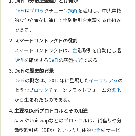
DeFi
（分散型
金
融）とは何か
DeFi
はブ
ロック
チェーン
技術
を活用し、中央集権
的な仲介者を排除して
金
融取引を実現する仕組み
である。
スマートコントラクトの役割
スマートコントラクトは、
金
融取引を自動化し透
明
性を確保する
DeFi
の基盤
技術
である。
DeFi
の歴史的背景
DeFi
の概念は、2015年に登場した
イーサリアム
の
ようなブ
ロック
チェーンプラットフォームの
進化
から生まれたものである。
主要な
DeFi
プロトコルとその用途
AaveやUniswapなどのプロトコルは、貸借りや分
散型取引所（DEX）といった具体的な
金
融サービ