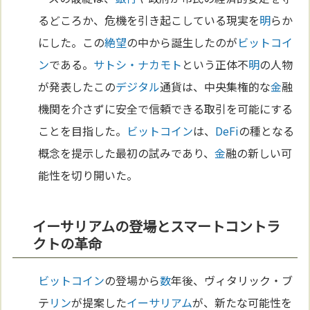
るどころか、危機を引き起こしている現実を
明
らか
にした。この
絶望
の中から誕生したのが
ビットコイ
ン
である。
サトシ・ナカモト
という正体不
明
の人物
が発表したこの
デジタル
通貨は、中央集権的な
金
融
機関を介さずに安全で信頼できる取引を可能にする
ことを目指した。
ビットコイン
は、
DeFi
の種となる
概念を提示した最初の試みであり、
金
融の新しい可
能性を切り開いた。
イーサリアムの登場とスマートコントラ
クトの革命
ビットコイン
の登場から
数
年後、ヴィタリック・ブ
テ
リン
が提案した
イーサリアム
が、新たな可能性を