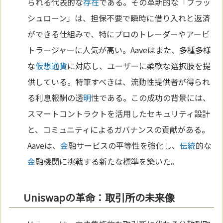
られる代表的な
存在
である。その革新的な「フラッ
シュローン」は、担保不要で瞬時に借り入れと返済
ができる仕組みで、特にプロのトレーダーやアービ
トラージャーに人気が高い。Aaveはまた、多種多様
な
仮想通貨
に対応し、ユーザーに柔軟な選択肢を提
供している。特筆すべきは、流動性提供者が得られ
る利息報酬の透
明
性である。この成功の背景には、
スマートコントラクトを活用したセキュリティ設計
と、コミュニティによるガバナンスの貢献がある。
Aaveは、
金
融サービスの平等性を強化し、
伝統
的な
金
融機関に挑戦する新たな標準を築いた。
Uniswapの革命：取引所の未来像