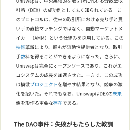
Uniswapは、中央集権的な取引所に代わる分散型取
引所（DEX）の成功例として広く知られている。こ
のプロトコルは、従来の取引所における売り手と買
い手の直接マッチングではなく、自動マーケットメ
イカー（AMM）という仕組みを採用している。この
技術
革新により、誰もが流動性提供者となり、取引
手
数
料を得ることができるようになった。さらに、
Uniswapは完全にオープンソースであり、これがエ
コシステムの成長を加速させた。一方で、この成功
は模倣
プロジェクト
を増やす結果となり、競争の激
化を招いた。それでもなお、UniswapはDEXの
未来
像を形作る重要な
存在
である。
The DAO事件：失敗がもたらした教訓