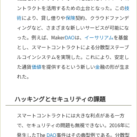
ントラクトを活用するための土台となった。この
技
術
により、貸し借りや
保険
契約、クラウドファンデ
ィングなど、さまざまな新しいサービスが可能にな
った。例えば、Maker
DAO
は、
イーサリアム
を基盤
とし、スマートコントラクトによる分散型ステーブ
ルコインシステムを実現した。これにより、安定し
た通貨
価値
を提供するという新しい
金
融の形が生ま
れた。
ハッキングとセキュリティの課題
スマートコントラクトには大きな利点がある一方
で、セキュリティの問題も無視できない。2016年に
発生したThe
DAO
事件はその典型例である。分散型