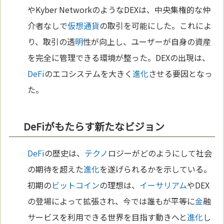
やKyber NetworkのようなDEXは、中央集権的な仲
介者なしで
仮想通貨
の取引を可能にした。これによ
り、取引の透
明
性が向上し、ユーザーが自身の資産
を完全に管理できる環境が整った。DEXの出現は、
DeFi
のエコシステムを大きく
進化
させる要因となっ
た。
DeFiがもたらす新たなビジョン
DeFi
の歴史は、
テクノ
ロジーがどのようにして社会
の期待を超えた
進化
を遂げられるかを示している。
初期の
ビットコイン
の理想は、
イーサリアム
やDEX
の登場によって拡張され、今では誰もが平等に
金
融
サービスを利用できる世界を目指す動きへと
進化
し