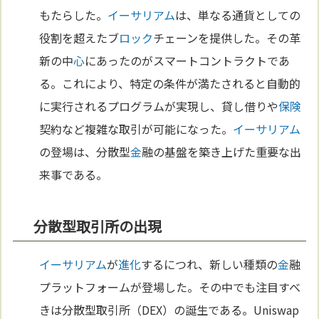
もたらした。
イーサリアム
は、単なる通貨としての
役割を超えたブ
ロック
チェーンを提供した。その革
新の中
心
にあったのがスマートコントラクトであ
る。これにより、特定の条件が満たされると自動的
に実行されるプログラムが実現し、貸し借りや
保険
契約など複雑な取引が可能になった。
イーサリアム
の登場は、分散型
金
融の基盤を築き上げた重要な出
来事である。
分散型取引所の出現
イーサリアム
が
進化
するにつれ、新しい種類の
金
融
プラットフォームが登場した。その中でも注目すべ
きは分散型取引所（DEX）の誕生である。Uniswap