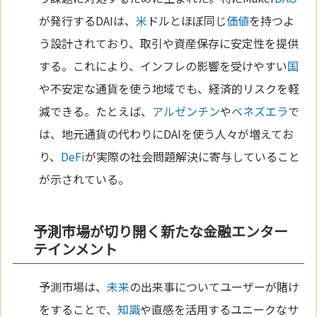
が発行するDAIは、
米
ドルとほぼ同じ
価値
を持つよ
う設計されており、取引や資産保存に安定性を提供
する。これにより、インフレの影響を受けやすい
国
や不安定な通貨を使う地域でも、経済的リスクを軽
減できる。たとえば、
アルゼンチン
や
ベネズエラ
で
は、地元通貨の代わりにDAIを使う人々が増えてお
り、
DeFi
が実際の社会問題解決に寄与していること
が示されている。
予測市場が切り開く新たな金融エンター
テインメント
予測市場は、
未来
の出来事についてユーザーが賭け
をすることで、
知識
や直感を活用するユニークなサ