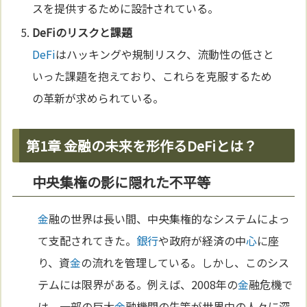
スを提供するために設計されている。
DeFi
のリスクと課題
DeFi
はハッキングや規制リスク、流動性の低さと
いった課題を抱えており、これらを克服するため
の革新が求められている。
第1章 金融の未来を形作るDeFiとは？
中央集権の影に隠れた不平等
金
融の世界は長い間、中央集権的なシステムによっ
て支配されてきた。
銀行
や政府が経済の中
心
に座
り、資
金
の流れを管理している。しかし、このシス
テムには限界がある。例えば、2008年の
金
融危機で
は、一部の巨大
金
融機関の失策が世界中の人々に深