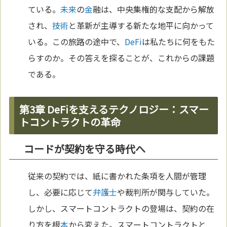
ている。
未来
の
金
融は、中央集権的な支配から解放
され、
技術
と革新が主導する新たな地平に向かって
いる。この旅路の途中で、
DeFi
は私たちに何をもた
らすのか。その答えを探ることが、これからの課題
である。
第3章 DeFiを支えるテクノロジー：スマー
トコントラクトの革命
コードが契約を守る時代へ
従来の契約では、紙に書かれた条項を人間が管理
し、必要に応じて
弁護士
や裁判所が関与していた。
しかし、スマートコントラクトの登場は、契約の在
り方を根
本
から変えた。スマートコントラクトと