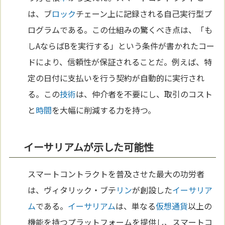
は、ブ
ロック
チェーン上に記録される自己実行型プ
ログラムである。この仕組みの驚くべき点は、「も
しAならばBを実行する」という条件が書かれたコー
ドにより、信頼性が保証されることだ。例えば、特
定の日付に支払いを行う契約が自動的に実行され
る。この
技術
は、仲介者を不要にし、取引のコスト
と
時間
を大幅に削減する力を持つ。
イーサリアムが示した可能性
スマートコントラクトを普及させた最大の功労者
は、ヴィタリック・ブテ
リン
が創設した
イーサリア
ム
である。
イーサリアム
は、単なる
仮想通貨
以上の
機能を持つプラットフォームを提供し、スマートコ