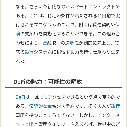
なる。さらに革新的なのがスマートコントラクトで
ある。これは、特定の条件が満たされると自動で実
行されるプログラムのことで、例えば貸借契約や
保
険
の支払いを自動化することができる。この組み合
わせにより、
金
融取引の透
明
性が劇的に向上し、従
来の
銀行
システムに挑戦する力を持つ仕組みが生ま
れた。
DeFiの魅力：可能性の解放
DeFi
は、誰でもアクセスできるという点で革命的で
ある。
伝統
的な
金
融システムでは、多くの人が
銀行
口座を持つことすらできない。しかし、インターネ
ットと
暗号
資産ウォレットさえあれば、世界中のど