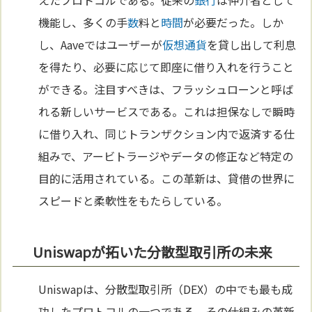
えたプロトコルである。従来の
銀行
は仲介者として
機能し、多くの手
数
料と
時間
が必要だった。しか
し、Aaveではユーザーが
仮想通貨
を貸し出して利息
を得たり、必要に応じて即座に借り入れを行うこと
ができる。注目すべきは、フラッシュローンと呼ば
れる新しいサービスである。これは担保なしで瞬時
に借り入れ、同じトランザクション内で返済する仕
組みで、アービトラージやデータの修正など特定の
目的に活用されている。この革新は、貸借の世界に
スピードと柔軟性をもたらしている。
Uniswapが拓いた分散型取引所の未来
Uniswapは、分散型取引所（DEX）の中でも最も成
功したプロトコルの一つである。その仕組みの革新