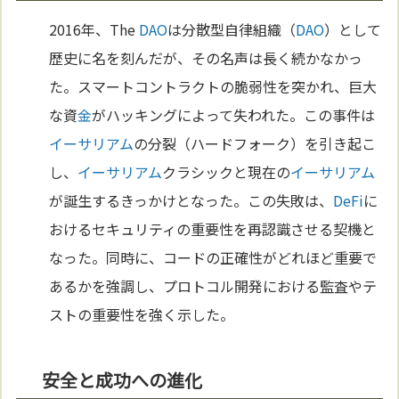
2016年、The
DAO
は分散型自律組織（
DAO
）として
歴史に名を刻んだが、その名声は長く続かなかっ
た。スマートコントラクトの脆弱性を突かれ、巨大
な資
金
がハッキングによって失われた。この事件は
イーサリアム
の分裂（ハードフォーク）を引き起こ
し、
イーサリアム
クラシックと現在の
イーサリアム
が誕生するきっかけとなった。この失敗は、
DeFi
に
おけるセキュリティの重要性を再認識させる契機と
なった。同時に、コードの正確性がどれほど重要で
あるかを強調し、プロトコル開発における監査やテ
ストの重要性を強く示した。
安全と成功への進化