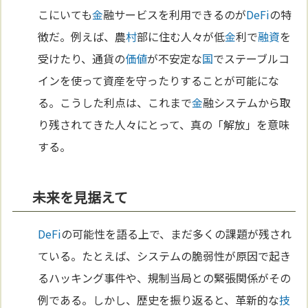
こにいても
金
融サービスを利用できるのが
DeFi
の特
徴だ。例えば、農
村
部に住む人々が低
金
利で
融資
を
受けたり、通貨の
価値
が不安定な
国
でステーブルコ
インを使って資産を守ったりすることが可能にな
る。こうした利点は、これまで
金
融システムから取
り残されてきた人々にとって、真の「解放」を意味
する。
未来を見据えて
DeFi
の可能性を語る上で、まだ多くの課題が残され
ている。たとえば、システムの脆弱性が原因で起き
るハッキング事件や、規制当局との緊張関係がその
例である。しかし、歴史を振り返ると、革新的な
技