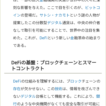
刻な影響を与えた。ここで目を引くのが、
ビットコ
イン
の登場だ。
サトシ・ナカモト
という謎の人物が
提案したこの分散型
デジタル
通貨は、中央の仲介者
なしで取引を可能にすることで、世界中の注目を集
めた。これが、
DeFi
という新しい
金
融革命の始まり
である。
DeFiの基盤：ブロックチェーンとスマー
トコントラクト
DeFi
の仕組みを理解するには、ブ
ロック
チェーンの
存在
が欠かせない。この
技術
は、情報を改ざんでき
ない
デジタル
台帳として機能する。これにより、
銀
行
のような中央機関がなくても安全な取引が可能に