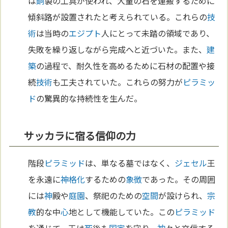
は
銅
製の工具が使われ、大量の石を運搬するために
傾斜路が設置されたと考えられている。これらの
技
術
は当時の
エジプト
人にとって未踏の領域であり、
失敗を繰り返しながら完成へと近づいた。また、
建
築
の過程で、耐久性を高めるために石材の配置や接
続
技術
も工夫されていた。これらの努力が
ピラミッ
ド
の驚異的な持続性を生んだ。
サッカラに宿る信仰の力
階段
ピラミッド
は、単なる墓ではなく、
ジェセル
王
を永遠に
神格化
するための
象徴
であった。その周囲
には
神
殿や
庭園
、祭祀のための
空間
が設けられ、
宗
教
的な中
心
地として機能していた。この
ピラミッド