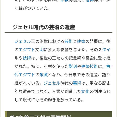
く結びついていた。
ジェセル時代の芸術の遺産
ジェセル
王の治世における
芸術
と
建築
の発展は、後
の
エジプト
文
明
に多大な影響を与えた。そのス
タイ
ルや
技術
は、後世の王たちの記念碑や宮殿に受け継
がれた。特に、石材を使った
彫刻
や
建築
技術
は、
古
代エジプト
の
象徴
となり、今日までその遺産が語り
継がれている。
ジェセル
時代の
芸術
は、単なる歴史
的な遺産ではなく、人類が創造した
文化
の到達点と
して現代にもその輝きを放っている。