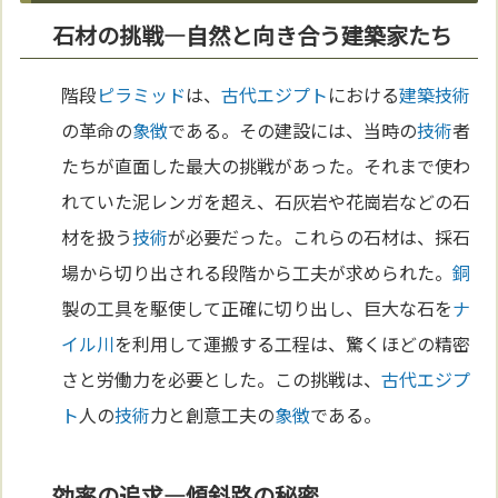
石材の挑戦—自然と向き合う建築家たち
階段
ピラミッド
は、
古代エジプト
における
建築
技術
の革命の
象徴
である。その建設には、当時の
技術
者
たちが直面した最大の挑戦があった。それまで使わ
れていた泥レンガを超え、石灰岩や花崗岩などの石
材を扱う
技術
が必要だった。これらの石材は、採石
場から切り出される段階から工夫が求められた。
銅
製の工具を駆使して正確に切り出し、巨大な石を
ナ
イル川
を利用して運搬する工程は、驚くほどの精密
さと労働力を必要とした。この挑戦は、
古代エジプ
ト
人の
技術
力と創意工夫の
象徴
である。
効率の追求—傾斜路の秘密