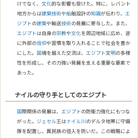
けでなく、
文化
的な影響も受けた。特に、レバント
地方からは
建築
技術
や
船
舶設計の
知識
が伝わり、
エ
ジプト
の
建築
や輸送
技術
の発展に寄与した。また、
エジプト
は自身の
宗教
や
文化
を周辺地域に広め、逆
に外部の
信仰
や習慣を取り入れることで社会を豊か
にした。
国
境を越えた交流は、
エジプト
文
明
の多様
性を形成し、その力強い発展を支える重要な要素で
あった。
ナイルの守り手としてのエジプト
国
際関係の発展は、
エジプト
の防衛力強化にもつな
がった。
ジェセル
王は
ナイル川
のデルタ地帯に守備
隊を配置し、異民族の侵入を防いだ。この戦略によ