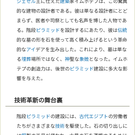
ジェセル
王に仕えた
建築
家イムホテプは、この驚異
的な建物の設計者である。彼は単なる設計者にとど
まらず、医者や司祭としても名声を博した人物であ
る。階段
ピラミッド
を設計するにあたり、彼は
伝統
的な墓の形を石を使って高く積み上げるという革命
的な
アイ
デアを生み出した。これにより、墓は単な
る
埋葬
場所ではなく、
神
聖な
象徴
となった。イムホ
テプの創造力は、後世の
ピラミッド
建設に多大な影
響を与えた。
技術革新の舞台裏
階段
ピラミッド
の建設には、
古代エジプト
の労働者
たちがさまざまな
技術
を駆使した。石の切り出しに