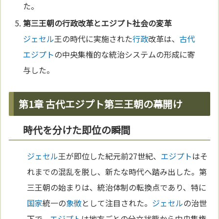
た。
第三王朝の
行政
改革と
エジプト
社会の変革
ジェセル
王の時代に実施された
行政
改革は、
古代
エジプト
の中央集権的な統治システムの形成に寄
与した。
第1章 古代エジプト第三王朝の幕開け
時代を分けた即位の瞬間
ジェセル
王が即位した紀元前27世紀、
エジプト
はそ
れまでの混乱を脱し、新たな時代へ踏み出した。第
三王朝の始まりは、統治体制の転換点であり、特に
国家
統一の
象徴
として注目された。
ジェセル
の治世
下で、
エジプト
は地方ごとの分立状態から中央集権