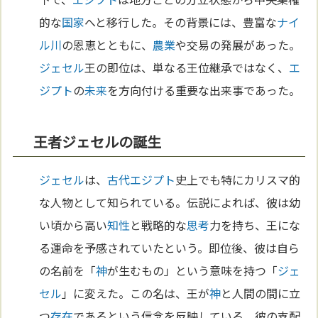
的な
国家
へと移行した。その背景には、豊富な
ナイ
ル川
の恩恵とともに、
農業
や交易の発展があった。
ジェセル
王の即位は、単なる王位継承ではなく、
エ
ジプト
の
未来
を方向付ける重要な出来事であった。
王者ジェセルの誕生
ジェセル
は、
古代エジプト
史上でも特にカリスマ的
な人物として知られている。伝説によれば、彼は幼
い頃から高い
知性
と戦略的な
思考
力を持ち、王にな
る運命を予感されていたという。即位後、彼は自ら
の名前を「
神
が生むもの」という意味を持つ「
ジェ
セル
」に変えた。この名は、王が
神
と人間の間に立
つ
存在
であるという信念を反映している。彼の支配