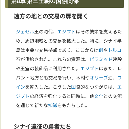
第8章 第三王朝の国際関係
遠方の地との交易の扉を開く
ジェセル
王の時代、
エジプト
はその繁栄を支えるた
め、周辺地域との交易を拡大した。特に、シナイ半
島は重要な交易拠点であり、ここからは
銅
や
トルコ
石が供給された。これらの資源は、
ピラミッド
建設
や王室の装飾品に利用された。
エジプト
はまた、レ
バント地方とも交易を行い、木材や
オリーブ
油、
ワ
イン
を輸入した。こうした
国
際的なつながりは、
エ
ジプト
の経済を強化すると同時に、他
文化
との交流
を通じて新たな
知識
をもたらした。
シナイ遠征の勇者たち