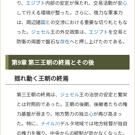
り、
エジプト
内部の安定が保たれ、交易活動が安
心
して行える環境が整った。さらに、強力な軍事力
は、周辺諸
国
との交渉における重要な切り札ともな
った。
ジェセル
王の外交政策は、
エジプト
を交易と
防衛の両面で盤石な
存在
へと押し上げたのである。
第9章 第三王朝の終焉とその後
揺れ動く王朝の終焉
第三王朝の終焉は、
ジェセル
王の治世の安定と繁栄
とは対照的であった。王朝の後期、後継者たちの権
力基盤が弱まり、地方勢力の独立
心
が再び高まっ
た。特に、
ナイル川
デルタ地域では地方総督が独自
の権力を握り、中央からの統制が効かなくなった。