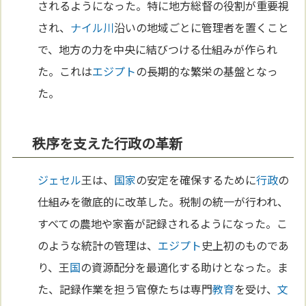
されるようになった。特に地方総督の役割が重要視
され、
ナイル川
沿いの地域ごとに管理者を置くこと
で、地方の力を中央に結びつける仕組みが作られ
た。これは
エジプト
の長期的な繁栄の基盤となっ
た。
秩序を支えた行政の革新
ジェセル
王は、
国家
の安定を確保するために
行政
の
仕組みを徹底的に改革した。税制の統一が行われ、
すべての農地や家畜が記録されるようになった。こ
のような統計の管理は、
エジプト
史上初のものであ
り、王
国
の資源配分を最適化する助けとなった。ま
た、記録作業を担う官僚たちは専門
教育
を受け、
文