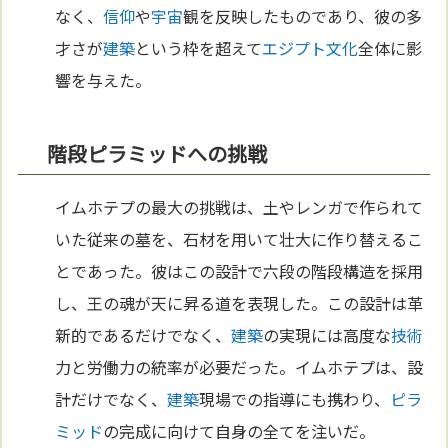
なく、
信仰
や
宇宙
観を反映したものであり、彼の多
才さが
建築
という枠を超えて
エジプト
文化
全体に影
響を与えた。
階段ピラミッドへの挑戦
イムホテプの最大の挑戦は、土やレンガで作られて
いた従来の墓を、石材を用いて壮大に作り替えるこ
とであった。彼はこの設計で六段の階段構造を採用
し、王の魂が天に昇る道を表現した。この設計は革
新的であるだけでなく、
建築
の実現には高度な
技術
力と労働力の統率が必要だった。イムホテプは、設
計だけでなく、
建築
現場での指導にも携わり、
ピラ
ミッド
の完成に向けて自身の全てを注いだ。