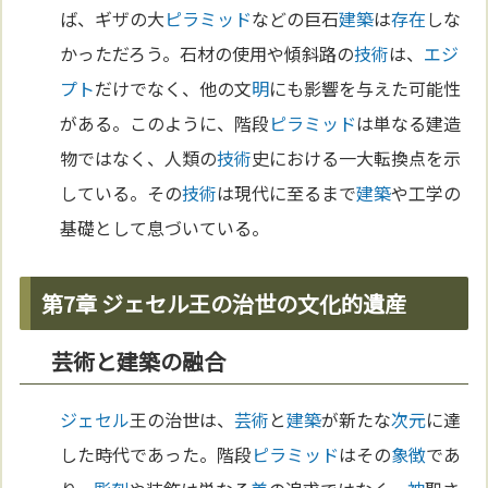
ば、ギザの大
ピラミッド
などの巨石
建築
は
存在
しな
かっただろう。石材の使用や傾斜路の
技術
は、
エジ
プト
だけでなく、他の文
明
にも影響を与えた可能性
がある。このように、階段
ピラミッド
は単なる建造
物ではなく、人類の
技術
史における一大転換点を示
している。その
技術
は現代に至るまで
建築
や工学の
基礎として息づいている。
第7章 ジェセル王の治世の文化的遺産
芸術と建築の融合
ジェセル
王の治世は、
芸術
と
建築
が新たな
次元
に達
した時代であった。階段
ピラミッド
はその
象徴
であ