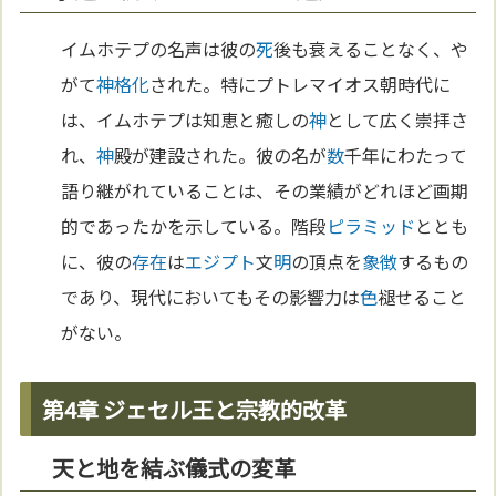
イムホテプの名声は彼の
死
後も衰えることなく、や
がて
神格化
された。特にプトレマイオス朝時代に
は、イムホテプは知恵と癒しの
神
として広く崇拝さ
れ、
神
殿が建設された。彼の名が
数
千年にわたって
語り継がれていることは、その業績がどれほど画期
的であったかを示している。階段
ピラミッド
ととも
に、彼の
存在
は
エジプト
文
明
の頂点を
象徴
するもの
であり、現代においてもその影響力は
色
褪せること
がない。
第4章 ジェセル王と宗教的改革
天と地を結ぶ儀式の変革