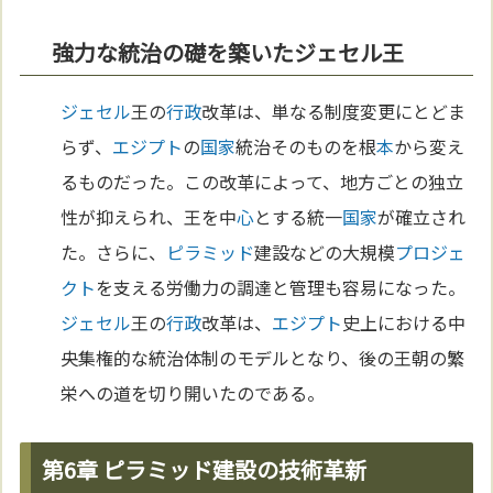
強力な統治の礎を築いたジェセル王
ジェセル
王の
行政
改革は、単なる制度変更にとどま
らず、
エジプト
の
国家
統治そのものを根
本
から変え
るものだった。この改革によって、地方ごとの独立
性が抑えられ、王を中
心
とする統一
国家
が確立され
た。さらに、
ピラミッド
建設などの大規模
プロジェ
クト
を支える労働力の調達と管理も容易になった。
ジェセル
王の
行政
改革は、
エジプト
史上における中
央集権的な統治体制のモデルとなり、後の王朝の繁
栄への道を切り開いたのである。
第6章 ピラミッド建設の技術革新