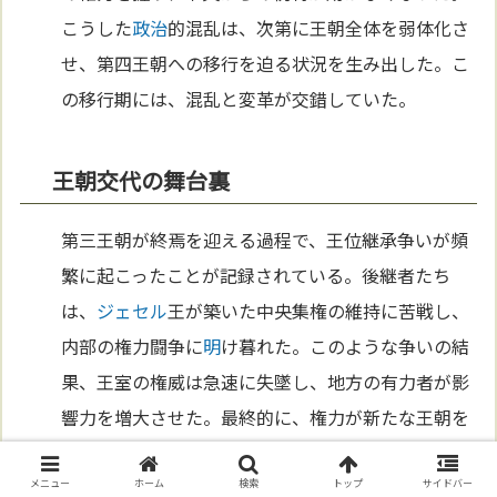
こうした
政治
的混乱は、次第に王朝全体を弱体化さ
せ、第四王朝への移行を迫る状況を生み出した。こ
の移行期には、混乱と変革が交錯していた。
王朝交代の舞台裏
第三王朝が終焉を迎える過程で、王位継承争いが頻
繁に起こったことが記録されている。後継者たち
は、
ジェセル
王が築いた中央集権の維持に苦戦し、
内部の権力闘争に
明
け暮れた。このような争いの結
果、王室の権威は急速に失墜し、地方の有力者が影
響力を増大させた。最終的に、権力が新たな王朝を
興す勢力に引き継がれる形で、第三王朝はその役割
を終えた。
メニュー
ホーム
検索
トップ
サイドバー