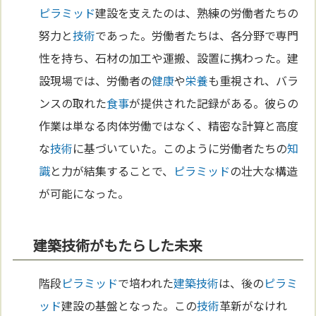
ピラミッド
建設を支えたのは、熟練の労働者たちの
努力と
技術
であった。労働者たちは、各分野で専門
性を持ち、石材の加工や運搬、設置に携わった。建
設現場では、労働者の
健康
や
栄養
も重視され、バラ
ンスの取れた
食事
が提供された記録がある。彼らの
作業は単なる肉体労働ではなく、精密な計算と高度
な
技術
に基づいていた。このように労働者たちの
知
識
と力が結集することで、
ピラミッド
の壮大な構造
が可能になった。
建築技術がもたらした未来
階段
ピラミッド
で培われた
建築
技術
は、後の
ピラミ
ッド
建設の基盤となった。この
技術
革新がなけれ