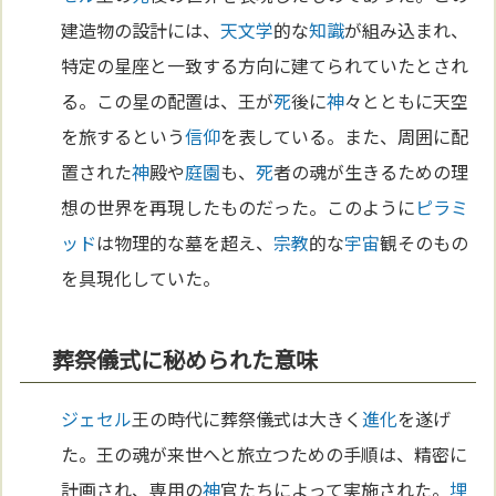
建造物の設計には、
天文学
的な
知識
が組み込まれ、
特定の星座と一致する方向に建てられていたとされ
る。この星の配置は、王が
死
後に
神
々とともに天空
を旅するという
信仰
を表している。また、周囲に配
置された
神
殿や
庭園
も、
死
者の魂が生きるための理
想の世界を再現したものだった。このように
ピラミ
ッド
は物理的な墓を超え、
宗教
的な
宇宙
観そのもの
を具現化していた。
葬祭儀式に秘められた意味
ジェセル
王の時代に葬祭儀式は大きく
進化
を遂げ
た。王の魂が来世へと旅立つための手順は、精密に
計画され、専用の
神
官たちによって実施された。
埋