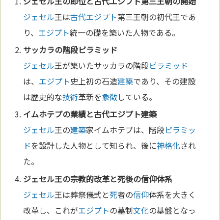
ジェセル
王の即位と
古代エジプト
第三王朝の開始
ジェセル
王は
古代エジプト
第三王朝の初代王であ
り、
エジプト
統一の礎を築いた人物である。
サッカラの階段
ピラミッド
ジェセル
王が築いたサッカラの階段
ピラミッド
は、
エジプト
史上初の石造
建築
であり、その建設
は歴史的な
技術
革新を
象徴
している。
イムホテプの業績と
古代エジプト
建築
ジェセル
王の
建築
家イムホテプは、階段
ピラミッ
ド
を設計した人物として知られ、後に
神格化
され
た。
ジェセル
王の
宗教
的改革と
死
後の
信仰
体系
ジェセル
王は葬祭儀式と
死
者の
信仰
体系を大きく
改革し、これが
エジプト
の墓制
文化
の基盤となっ