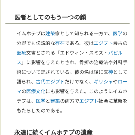
医者としてのもう一つの顔
イムホテプは
建築
家として知られる一方で、
医学
の
分野でも伝説的な
存在
である。彼は
エジプト
最古の
医療
文書とされる「エドウィン・スミス・
パピル
ス
」に影響を与えたとされ、骨折の治療法や外科手
術について記されている。彼の名は後に医
神
として
語られ、
古代エジプト
だけでなく、
ギリシャ
や
ロー
マ
の
医療
文化
にも影響を与えた。このようにイムホ
テプは、
医学
と
建築
の両方で
エジプト
社会に革新を
もたらしたのである。
永遠に続くイムホテプの遺産