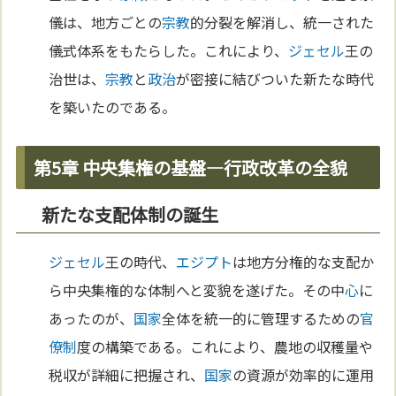
儀は、地方ごとの
宗教
的分裂を解消し、統一された
儀式体系をもたらした。これにより、
ジェセル
王の
治世は、
宗教
と
政治
が密接に結びついた新たな時代
を築いたのである。
第5章 中央集権の基盤—行政改革の全貌
新たな支配体制の誕生
ジェセル
王の時代、
エジプト
は地方分権的な支配か
ら中央集権的な体制へと変貌を遂げた。その中
心
に
あったのが、
国家
全体を統一的に管理するための
官
僚制
度の構築である。これにより、農地の収穫量や
税収が詳細に把握され、
国家
の資源が効率的に運用