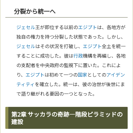
分裂から統一へ
ジェセル
王が即位する以前の
エジプト
は、各地方が
独自の権力を持つ分裂した状態であった。しかし、
ジェセル
はその状況を打破し、
エジプト
全土を統一
することに成功した。彼は
行政
機構を再編し、各地
の支配者を中央政府の監視下に置いた。これによ
り、
エジプト
は初めて一つの
国家
としての
アイデン
ティティ
を確立した。統一は、彼の治世が後世にま
で語り継がれる要因の一つとなった。
第2章 サッカラの奇跡—階段ピラミッドの
建設