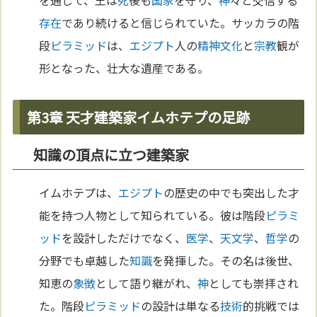
を通じて、王は
死
後も
国家
を守り、
神
々と交信する
存在
であり続けると信じられていた。サッカラの階
段
ピラミッド
は、
エジプト
人の
精神
文化
と
宗教
観が
形となった、壮大な遺産である。
第3章 天才建築家イムホテプの足跡
知識の頂点に立つ建築家
イムホテプは、
エジプト
の歴史の中でも突出した才
能を持つ人物として知られている。彼は階段
ピラミ
ッド
を設計しただけでなく、
医学
、
天文学
、
哲学
の
分野でも卓越した
知識
を発揮した。その名は後世、
知恵の
象徴
として語り継がれ、
神
としても崇拝され
た。階段
ピラミッド
の設計は単なる
技術
的挑戦では