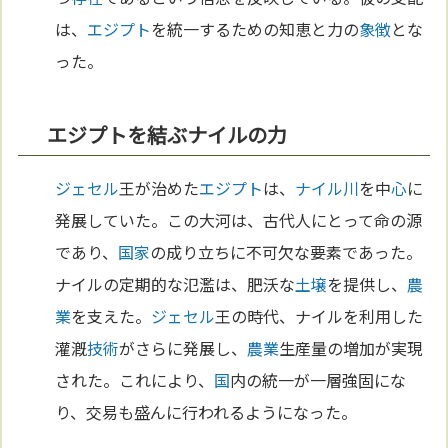
は、
エジプト
を統一するための知恵と力の
象徴
とな
った。
エジプトを結ぶナイルの力
ジェセル
王が治めた
エジプト
は、
ナイル川
を中
心
に
発展していた。この大河は、古代人にとって命の源
であり、
国家
の成り立ちに不可欠な要素であった。
ナイルの定期的な氾濫は、肥沃な
土壌
を提供し、
農
業
を支えた。
ジェセル
王の時代、ナイルを利用した
灌漑
技術
がさらに発展し、
農業
生産量の増加が実現
された。これにより、
国
内の統一が一層強固にな
り、交易も盛んに行われるようになった。