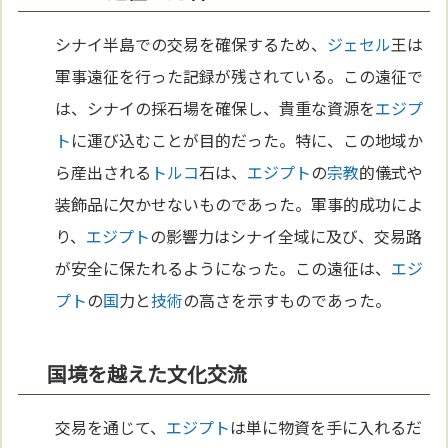
シナイ半島での交易を確保するため、
ジェセル
王は
軍事遠征を行った記録が残されている。この遠征で
は、シナイの採石場を確保し、貴重な資源を
エジプ
ト
に運び込むことが目的だった。特に、この地域か
ら産出される
トルコ
石は、
エジプト
の
宗教
的儀式や
装飾品に欠かせないものであった。軍事的成功によ
り、
エジプト
の影響力はシナイ全域に及び、交易路
が安全に保たれるようになった。この遠征は、
エジ
プト
の
国
力と
技術
の高さを示すものであった。
国境を越えた文化交流
交易を通じて、
エジプト
は単に物資を手に入れるだ