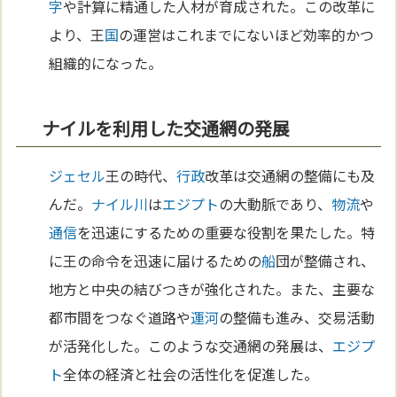
字
や計算に精通した人材が育成された。この改革に
より、王
国
の運営はこれまでにないほど効率的かつ
組織的になった。
ナイルを利用した交通網の発展
ジェセル
王の時代、
行政
改革は交通網の整備にも及
んだ。
ナイル川
は
エジプト
の大動脈であり、
物流
や
通信
を迅速にするための重要な役割を果たした。特
に王の命令を迅速に届けるための
船
団が整備され、
地方と中央の結びつきが強化された。また、主要な
都市間をつなぐ道路や
運河
の整備も進み、交易活動
が活発化した。このような交通網の発展は、
エジプ
ト
全体の経済と社会の活性化を促進した。