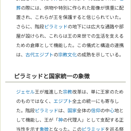
葬
の際には、供物や特別に作られた彫像が慎重に配
置され、これらが王を保護すると信じられていた。
さらに、階段
ピラミッド
の地下には広大な通路や部
屋が設けられ、これらは王の来世での生活を支える
ための倉庫として機能した。この儀式と構造の連携
は、
古代エジプト
の
宗教
文化
の成熟を示している。
ピラミッドと国家統一の象徴
ジェセル
王が推進した
宗教
改革は、単に王家のため
のものではなく、
エジプト
全土の統一にも寄与し
た。階段
ピラミッド
は、
国家
全体の
信仰
の中
心
地と
して機能し、王が「
神
の代理人」として支配する正
当性を示す
象徴
となった。この
ピラミッド
を巡る祭