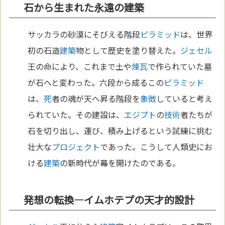
石から生まれた永遠の建築
サッカラの砂漠にそびえる階段
ピラミッド
は、世界
初の石造
建築
物として歴史を塗り替えた。
ジェセル
王の命により、これまで土や
煉瓦
で作られていた墓
が石へと変わった。六段から成るこの
ピラミッド
は、
死
者の魂が天へ昇る階段を
象徴
していると考え
られていた。その建設は、
エジプト
の
技術
者たちが
石を切り出し、運び、積み上げるという試練に挑む
壮大な
プロジェクト
であった。こうして人類史にお
ける
建築
の新時代が幕を開けたのである。
発想の転換—イムホテプの天才的設計