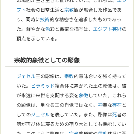
プト
社会の日常生活と
宗教
観が融合した作品であ
り、同時に
技術
的な精密さを追求したものであっ
た。鮮やかな
色
彩と緻密な描写は、
エジプト
芸術
の
頂点を示している。
宗教的象徴としての彫像
ジェセル
王の彫像は、
宗教
的意味合いを強く持って
いた。
ピラミッド
複合体に置かれた王の彫像は、彼
が永遠に来世を支配する姿を
象徴
していた。これら
の彫像は、単なる王の肖像ではなく、
神
聖な
存在
と
しての
ジェセル
を表していた。また、彫像は
死
者の
魂が再び体に戻るための宿り木としても機能してい
た。このように彫像は、
宗教
的儀式や
信仰
体系に深