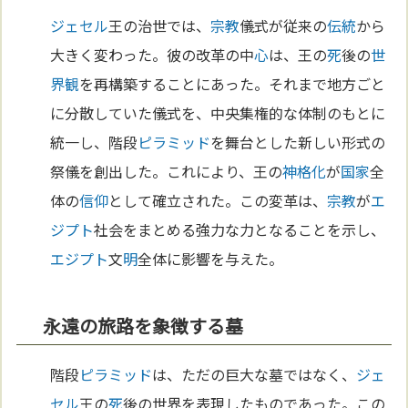
ジェセル
王の治世では、
宗教
儀式が従来の
伝統
から
大きく変わった。彼の改革の中
心
は、王の
死
後の
世
界観
を再構築することにあった。それまで地方ごと
に分散していた儀式を、中央集権的な体制のもとに
統一し、階段
ピラミッド
を舞台とした新しい形式の
祭儀を創出した。これにより、王の
神格化
が
国家
全
体の
信仰
として確立された。この変革は、
宗教
が
エ
ジプト
社会をまとめる強力な力となることを示し、
エジプト
文
明
全体に影響を与えた。
永遠の旅路を象徴する墓
階段
ピラミッド
は、ただの巨大な墓ではなく、
ジェ
セル
王の
死
後の世界を表現したものであった。この