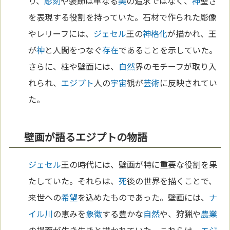
り、
彫刻
や装飾は単なる
美
の追求ではなく、
神
聖さ
を表現する役割を持っていた。石材で作られた彫像
やレリーフには、
ジェセル
王の
神格化
が描かれ、王
が
神
と人間をつなぐ
存在
であることを示していた。
さらに、柱や壁面には、
自然
界のモチーフが取り入
れられ、
エジプト
人の
宇宙
観が
芸術
に反映されてい
た。
壁画が語るエジプトの物語
ジェセル
王の時代には、壁画が特に重要な役割を果
たしていた。それらは、
死
後の世界を描くことで、
来世への
希望
を込めたものであった。壁画には、
ナ
イル川
の恵みを
象徴
する豊かな
自然
や、狩猟や
農業
の場面が生き生きと描かれていた。これらは、
エジ