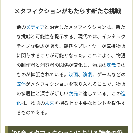
メタフィクションがもたらす新たな挑戦
他の
メディア
と融合したメタフィクションは、新た
な挑戦と可能性を提示する。現代では、インタラク
ティブな物語が増え、観客やプレイヤーが直接物語
に関与することが可能となった。これにより、物語
の制作者と消費者の関係が変化し、物語の
定義
その
ものが拡張されている。
映画
、
演劇
、ゲームなどの
媒体
がメタフィクションを取り入れることで、物語
の多層性と深さが新しい
次元
に達している。この
進
化
は、物語の
未来
を探る上で重要なヒントを提供す
るものである。
第8章 メタフィクションにおける読者の役