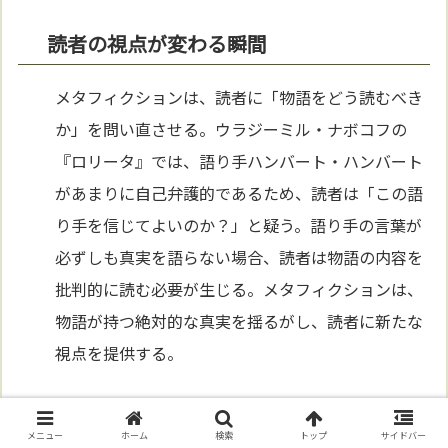
読者の視点が変わる瞬間
メタフィクションは、読者に「物語をどう読むべき
か」を問い直させる。ウラジーミル・ナボコフの
『ロリータ』では、語り手ハンバート・ハンバート
があまりに自己弁護的であるため、読者は「この語
り手を信じてよいのか？」と疑う。語り手の言葉が
必ずしも真実を語らない場合、読者は物語の内容を
批判的に読む必要が生じる。メタフィクションは、
物語が持つ絶対的な真実を揺るがし、読者に新たな
視点を提供する。
読者が語りの一部になる体験
メニュー
ホーム
検索
トップ
サイドバー