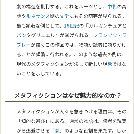
劇の構造を批判する。これをルーツとし、
中世
の寓
話や
ルネサンス
期の
文学
にもその萌芽が見られる。
最も顕著な例として、
16世紀
の『ガルガンチュアと
パン
タグリュエル』が挙げられる。
フランソワ・ラ
ブレー
が描くこの作品では、物語が読者に語りかけ
ることが頻繁に行われる。このような過去の例は、
現代のメタフィクションが決して新しい現
象
ではな
いことを示している。
メタフィクションはなぜ魅力的なのか？
メタフィクションが人々を惹きつける理由は、その
「知的な遊び」にある。通常の物語は、読者を現実
から逃避させる「
夢
」のような役割を果たす。しか