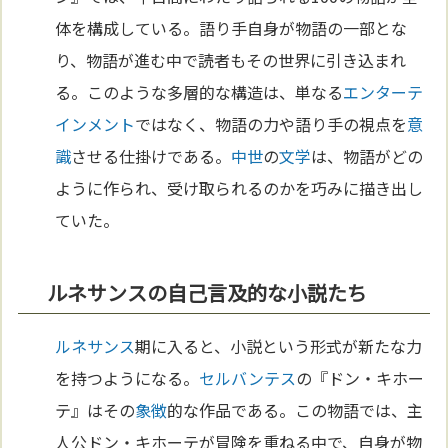
体を構成している。語り手自身が物語の一部とな
り、物語が進む中で読者もその世界に引き込まれ
る。このような多層的な構造は、単なる
エンターテ
インメント
ではなく、物語の力や語り手の視点を
意
識
させる仕掛けである。
中世
の
文学
は、物語がどの
ように作られ、受け取られるのかを巧みに描き出し
ていた。
ルネサンスの自己言及的な小説たち
ルネサンス
期に入ると、小説という形式が新たな力
を持つようになる。
セルバンテス
の『ドン・キホー
テ』はその
象徴
的な作品である。この物語では、主
人公ドン・キホーテが冒険を重ねる中で、自身が物