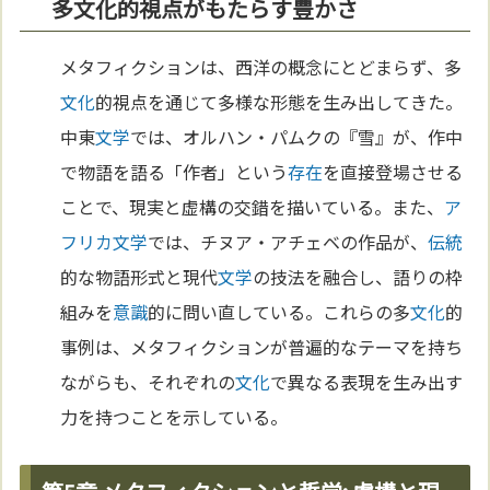
多文化的視点がもたらす豊かさ
メタフィクションは、西洋の概念にとどまらず、多
文化
的視点を通じて多様な形態を生み出してきた。
中東
文学
では、オルハン・パムクの『雪』が、作中
で物語を語る「作者」という
存在
を直接登場させる
ことで、現実と虚構の交錯を描いている。また、
ア
フリカ
文学
では、チヌア・アチェベの作品が、
伝統
的な物語形式と現代
文学
の技法を融合し、語りの枠
組みを
意識
的に問い直している。これらの多
文化
的
事例は、メタフィクションが普遍的なテーマを持ち
ながらも、それぞれの
文化
で異なる表現を生み出す
力を持つことを示している。