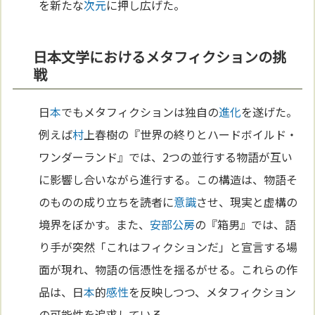
を新たな
次元
に押し広げた。
日本文学におけるメタフィクションの挑
戦
日
本
でもメタフィクションは独自の
進化
を遂げた。
例えば
村
上春樹の『世界の終りとハードボイルド・
ワンダーランド』では、2つの並行する物語が互い
に影響し合いながら進行する。この構造は、物語そ
のものの成り立ちを読者に
意識
させ、現実と虚構の
境界をぼかす。また、
安部公房
の『箱男』では、語
り手が突然「これはフィクションだ」と宣言する場
面が現れ、物語の信憑性を揺るがせる。これらの作
品は、日
本
的
感性
を反映しつつ、メタフィクション
の可能性を追求している。