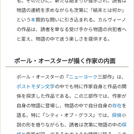
る。そのたびに、新たな始まりが提示され、読者は
物語の連続を求めながらも次第に「結末とは何か」
という
本
質的な問いに引き込まれる。カルヴィーノ
の作品は、読者を単なる受け手から物語の共犯者へ
と変え、物語の中で迷う楽しさを提供する。
ポール・オースターが描く作家の内面
ポール・オースターの『
ニューヨーク
三部作』は、
ポストモダン
文学
の中でも特に作家自身と作品の関
係を探求した作品である。この三部作では、作家が
自身の物語に登場し、物語の中で自分自身の
存在
を
語る。特に『シティ・オブ・グラス』では、
探偵
小
説の形を借りながらも、読者は次第に物語の中の
探
偵
と作家が同一であるかのような錯覚に陥る。この