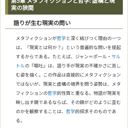
第5章 メタフィクションと哲学: 虚構と現
実の狭間
語りが生む現実の問い
メタフィクションが
哲学
と深く結びつく理由の一つ
は、「現実とは何か？」という普遍的な問いを提起
するからである。たとえば、ジャン＝ポール・
サル
トル
の『嘔吐』は、語り手が現実の不確かさに苦し
む姿を描く。この作品は直接的にメタフィクション
ではないが、現実と虚構の境界を問う姿勢は、メタ
フィクションの
哲学
的性質と重なる。物語が現実を
映し出す鏡であるならば、その鏡がどのように歪む
のかを観察することは、
哲学
的探求そのものであ
る。