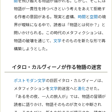
間
を飛び越える物語が描かれる。しかし、そこには
物語が一貫性を持つべきという考えをあえて拒絶す
る作者の意図がある。現実と虚構、
時間
と
空間
の境
界が曖昧になる中で、読者は「物語とは何か？」と
問いかけられる。この時代のメタフィクションは、
物語の破壊を通じて、
文学
そのものを新たな形で再
構築しようとした。
イタロ・カルヴィーノが作る物語の迷宮
ポストモダン
文学
の巨匠イタロ・カルヴィーノは、
メタフィクションを
文学
的迷宮へと
進化
させた。
『ある冬の夜、一人の旅人が』では、物語の冒頭が
読者に語りかけ、物語そのものが次々と中断され