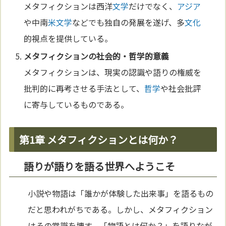
メタフィクションは西洋
文学
だけでなく、
アジア
や中南
米
文学
などでも独自の発展を遂げ、多
文化
的視点を提供している。
メタフィクションの社会的・
哲学
的意義
メタフィクションは、現実の認識や語りの権威を
批判的に再考させる手法として、
哲学
や社会批評
に寄与しているものである。
第1章 メタフィクションとは何か？
語りが語りを語る世界へようこそ
小説や物語は「誰かが体験した出来事」を語るもの
だと思われがちである。しかし、メタフィクション
はその常識を壊す。「物語とは何か？」を語りなが