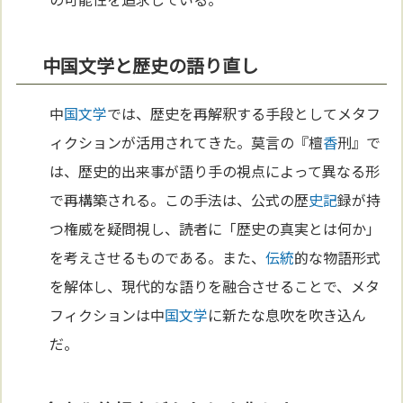
中国文学と歴史の語り直し
中
国
文学
では、歴史を再解釈する手段としてメタフ
ィクションが活用されてきた。莫言の『檀
香
刑』で
は、歴史的出来事が語り手の視点によって異なる形
で再構築される。この手法は、公式の歴
史記
録が持
つ権威を疑問視し、読者に「歴史の真実とは何か」
を考えさせるものである。また、
伝統
的な物語形式
を解体し、現代的な語りを融合させることで、メタ
フィクションは中
国
文学
に新たな息吹を吹き込ん
だ。