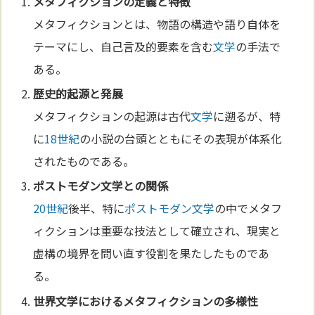
メタフィクションの
定義
と特徴
メタフィクションとは、物語の構造や語り自体を
テーマにし、自己言及的要素を含む
文学
の手法で
ある。
歴史的起源と発展
メタフィクションの起源は古代
文学
に遡るが、特
に
18世紀
の小説の台頭とともにその表現が体系化
されたものである。
ポストモダン
文学
との関係
20世紀
後半、特に
ポストモダン
文学
の中でメタフ
ィクションは重要な技法として確立され、現実と
虚構の境界を問い直す役割を果たしたものであ
る。
世界
文学
におけるメタフィクションの多様性