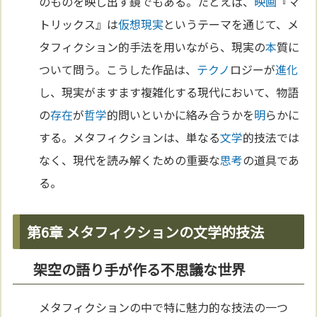
のものを映し出す鏡でもある。たとえば、
映画
『マ
トリックス』は
仮想現実
というテーマを通じて、メ
タフィクション的手法を用いながら、現実の
本
質に
ついて問う。こうした作品は、
テクノ
ロジーが
進化
し、現実がますます複雑化する現代において、物語
の
存在
が
哲学
的問いといかに絡み合うかを
明
らかに
する。メタフィクションは、単なる
文学
的技法では
なく、現代を読み解くための重要な
思考
の道具であ
る。
第6章 メタフィクションの文学的技法
架空の語り手が作る不思議な世界
メタフィクションの中で特に魅力的な技法の一つ