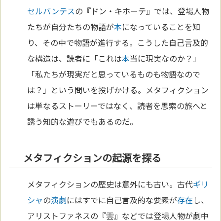
セルバンテス
の『ドン・キホーテ』では、登場人物
たちが自分たちの物語が
本
になっていることを知
り、その中で物語が進行する。こうした自己言及的
な構造は、読者に「これは
本
当に現実なのか？」
「私たちが現実だと思っているものも物語なので
は？」という問いを投げかける。メタフィクション
は単なるストーリーではなく、読者を思索の旅へと
誘う知的な遊びでもあるのだ。
メタフィクションの起源を探る
メタフィクションの歴史は意外にも古い。古代
ギリ
シャ
の
演劇
にはすでに自己言及的な要素が
存在
し、
アリストファネスの『雲』などでは登場人物が劇中