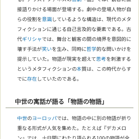
接語りかける場面が登場する。劇中の登場人物が自
らの役割を
意識
しているような構造は、現代のメタ
フィクションに通じる自己言及的な要素である。古
代
ギリシャ
では、舞台と観客の間の境界を意図的に
壊す手法が
笑い
を生み、同時に
哲学
的な問いかけを
提示していた。物語が現実を超えて
思考
を刺激する
というメタフィクションの
本
質は、この時代からす
でに
存在
していたのである。
中世の寓話が語る「物語の物語」
中世
の
ヨーロッパ
では、物語の中に別の物語が折り
重なる形式が人気を集めた。たとえば『デカメロ
ン』では、十日間にわたり語られる100の物語が全