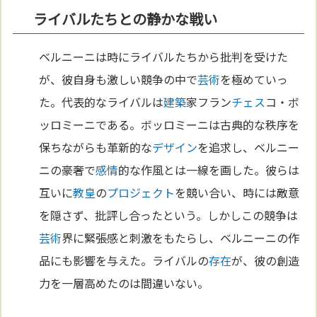
ライバルたちとの静かな戦い
ベルニーニは時にライバルたちから批判を受けた
が、彼自身も激しい競争の中で
芸術
を極めていっ
た。代表的なライバルは
建築
家フラン
チェス
コ・ボ
ッロミーニである。ボッロミーニは古典的な秩序を
保ちながらも革新的な
デザイン
を追求し、ベルニー
ニの豪奢で
感情
的な作風とは一線を画した。彼らは
互いに
教皇
の
プロジェクト
を競い合い、時には敵意
を隠さず、批評し合ったという。しかしこの競争は
芸術
界に緊張感と刺激をもたらし、ベルニーニの作
品にも影響を与えた。ライバルの
存在
が、彼の創造
力を一層高めたのは間違いない。