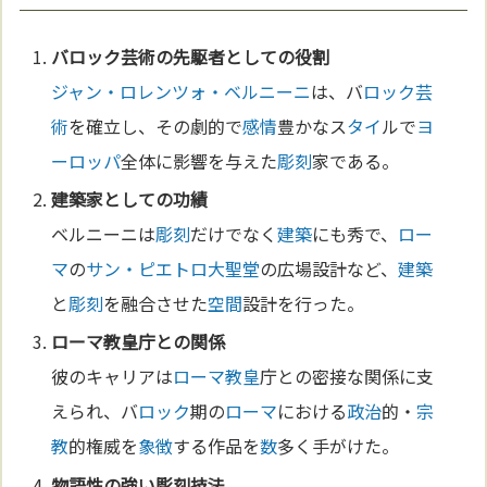
バ
ロック
芸術
の先駆者としての役割
ジャン・ロレンツォ・ベルニーニ
は、バ
ロック
芸
術
を確立し、その劇的で
感情
豊かなス
タイ
ルで
ヨ
ーロッパ
全体に影響を与えた
彫刻
家である。
建築
家としての功績
ベルニーニは
彫刻
だけでなく
建築
にも秀で、
ロー
マ
の
サン・ピエトロ大聖堂
の広場設計など、
建築
と
彫刻
を融合させた
空間
設計を行った。
ローマ
教皇
庁との関係
彼のキャリアは
ローマ
教皇
庁との密接な関係に支
えられ、バ
ロック
期の
ローマ
における
政治
的・
宗
教
的権威を
象徴
する作品を
数
多く手がけた。
物語性の強い
彫刻
技法