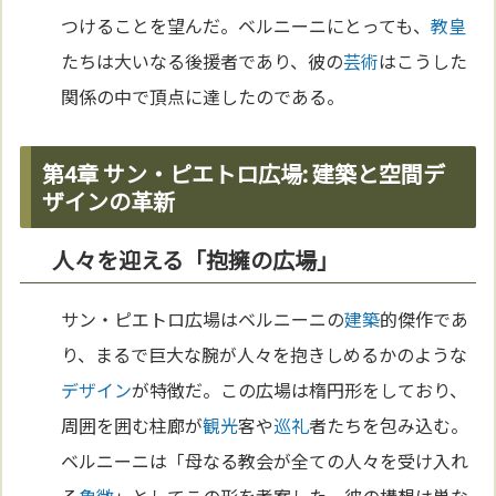
つけることを望んだ。ベルニーニにとっても、
教皇
たちは大いなる後援者であり、彼の
芸術
はこうした
関係の中で頂点に達したのである。
第4章 サン・ピエトロ広場: 建築と空間デ
ザインの革新
人々を迎える「抱擁の広場」
サン・ピエトロ広場はベルニーニの
建築
的傑作であ
り、まるで巨大な腕が人々を抱きしめるかのような
デザイン
が特徴だ。この広場は楕円形をしており、
周囲を囲む柱廊が
観光
客や
巡礼
者たちを包み込む。
ベルニーニは「母なる教会が全ての人々を受け入れ