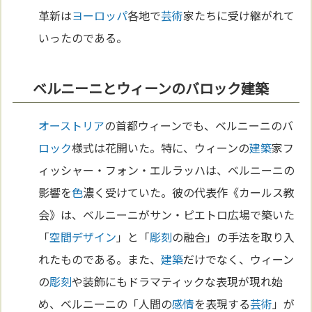
革新は
ヨーロッパ
各地で
芸術
家たちに受け継がれて
いったのである。
ベルニーニとウィーンのバロック建築
オーストリア
の首都ウィーンでも、ベルニーニのバ
ロック
様式は花開いた。特に、ウィーンの
建築
家フ
ィッシャー・フォン・エルラッハは、ベルニーニの
影響を
色
濃く受けていた。彼の代表作《カールス教
会》は、ベルニーニがサン・ピエトロ広場で築いた
「
空間
デザイン
」と「
彫刻
の融合」の手法を取り入
れたものである。また、
建築
だけでなく、ウィーン
の
彫刻
や装飾にもドラマティックな表現が現れ始
め、ベルニーニの「人間の
感情
を表現する
芸術
」が