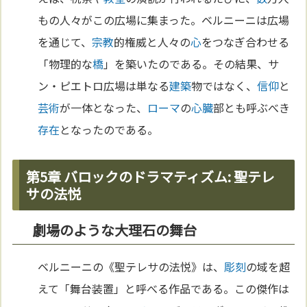
もの人々がこの広場に集まった。ベルニーニは広場
を通じて、
宗教
的権威と人々の
心
をつなぎ合わせる
「物理的な
橋
」を築いたのである。その結果、サ
ン・ピエトロ広場は単なる
建築
物ではなく、
信仰
と
芸術
が一体となった、
ローマ
の
心臓
部とも呼ぶべき
存在
となったのである。
第5章 バロックのドラマティズム: 聖テレ
サの法悦
劇場のような大理石の舞台
ベルニーニの《聖テレサの法悦》は、
彫刻
の域を超
えて「舞台装置」と呼べる作品である。この傑作は