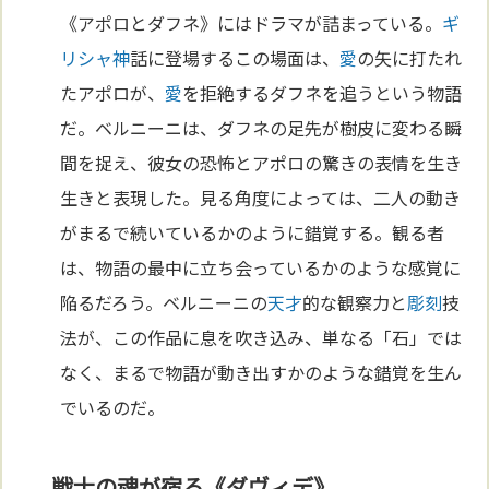
《アポロとダフネ》にはドラマが詰まっている。
ギ
リシャ
神
話に登場するこの場面は、
愛
の矢に打たれ
たアポロが、
愛
を拒絶するダフネを追うという物語
だ。ベルニーニは、ダフネの足先が樹皮に変わる瞬
間を捉え、彼女の恐怖とアポロの驚きの表情を生き
生きと表現した。見る角度によっては、二人の動き
がまるで続いているかのように錯覚する。観る者
は、物語の最中に立ち会っているかのような感覚に
陥るだろう。ベルニーニの
天才
的な観察力と
彫刻
技
法が、この作品に息を吹き込み、単なる「石」では
なく、まるで物語が動き出すかのような錯覚を生ん
でいるのだ。
戦士の魂が宿る《ダヴィデ》