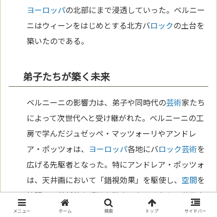
ヨーロッパ
の北部にまで浸透していった。ベルニー
ニはウィーンをはじめとする北方バ
ロック
の土台を
築いたのである。
弟子たちが築く未来
ベルニーニの影響力は、弟子や同時代の
芸術
家たち
によって次世代へと受け継がれた。ベルニーニの工
房で学んだジュゼッペ・マッツォーリやアンドレ
ア・ポッツォは、
ヨーロッパ
各地にバ
ロック
芸術
を
広げる先駆者となった。特にアンドレア・ポッツォ
は、天井画において「錯視効果」を駆使し、
空間
を
拡張する革新的な手法を確立した。これらの
芸術
家
たちは、ベルニーニが生み出したバ
ロック
の情熱と
メニュー
ホーム
検索
トップ
サイドバー