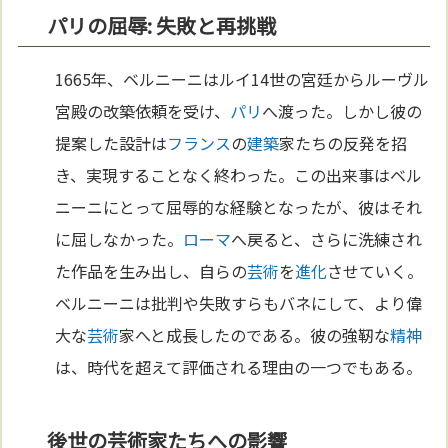
パリの屈辱: 失敗と再挑戦
1665年、ベルニーニはルイ14世の宮廷からルーヴル
宮殿の改築依頼を受け、
パリ
へ渡った。しかし彼の
提案した設計は
フランス
の
建築
家たちの反発を招
き、実現することなく終わった。この出来事はベル
ニーニにとって屈辱的な経験となったが、彼はそれ
に屈しなかった。
ローマ
へ戻ると、さらに洗練され
た作品を生み出し、自らの
芸術
を
進化
させていく。
ベルニーニは批判や失敗すらもバネにして、より偉
大な
芸術
家へと成長したのである。彼の強靭な
精神
は、時代を超えて評価される理由の一つでもある。
後世の芸術家たちへの影響