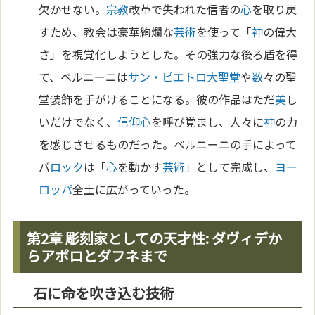
欠かせない。
宗教
改革で失われた信者の
心
を取り戻
すため、教会は豪華絢爛な
芸術
を使って「
神
の偉大
さ」を視覚化しようとした。その強力な後ろ盾を得
て、ベルニーニは
サン・ピエトロ大聖堂
や
数
々の聖
堂装飾を手がけることになる。彼の作品はただ
美
し
いだけでなく、
信仰
心
を呼び覚まし、人々に
神
の力
を感じさせるものだった。ベルニーニの手によって
バ
ロック
は「
心
を動かす
芸術
」として完成し、
ヨー
ロッパ
全土に広がっていった。
第2章 彫刻家としての天才性: ダヴィデか
らアポロとダフネまで
石に命を吹き込む技術