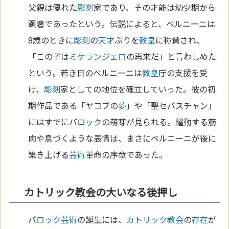
父親は優れた
彫刻
家であり、その才能は幼少期から
顕著であったという。伝説によると、ベルニーニは
8歳のときに
彫刻
の
天才
ぶりを
教皇
に称賛され、
「この子は
ミケランジェロ
の再来だ」と言わしめた
という。若き日のベルニーニは
教皇
庁の支援を受
け、
彫刻
家としての地位を確立していった。彼の初
期作品である「ヤコブの
夢
」や「聖セバスチャン」
にはすでにバ
ロック
の萌芽が見られる。躍動する筋
肉や息づくような表情は、まさにベルニーニが後に
築き上げる
芸術
革命の序章であった。
カトリック教会の大いなる後押し
バ
ロック
芸術
の誕生には、
カトリック教会
の
存在
が