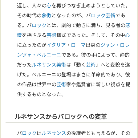
返し、人々の
心
を再びつなぎ止めようとしていた。
その時代の
象徴
となったのが、バ
ロック
芸術
であ
る。バ
ロック
とは、劇的で動きに満ち、見る者の
感
情
を揺さぶる
芸術
様式であった。そして、その中
心
に立ったのが
イタリア
・
ローマ
出身の
ジャン・ロレ
ンツォ・ベルニーニ
である。彼の手によって、静的
だった
ルネサンス
美術
は「動く
芸術
」へと変貌を遂
げた。ベルニーニの登場はまさに革命的であり、彼
の作品は世界中の
芸術
家や鑑賞者に新しい視点を提
供するものとなった。
ルネサンスからバロックへの変革
バ
ロック
は
ルネサンス
の後継者とも言えるが、その