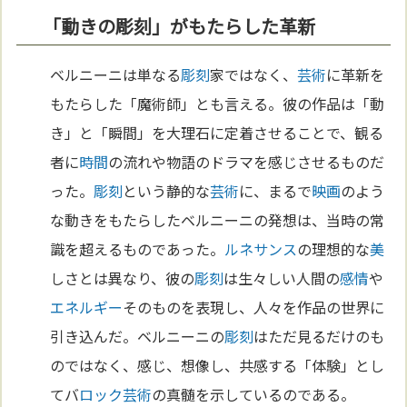
「動きの彫刻」がもたらした革新
ベルニーニは単なる
彫刻
家ではなく、
芸術
に革新を
もたらした「魔術師」とも言える。彼の作品は「動
き」と「瞬間」を大理石に定着させることで、観る
者に
時間
の流れや物語のドラマを感じさせるものだ
った。
彫刻
という静的な
芸術
に、まるで
映画
のよう
な動きをもたらしたベルニーニの発想は、当時の常
識を超えるものであった。
ルネサンス
の理想的な
美
しさとは異なり、彼の
彫刻
は生々しい人間の
感情
や
エネルギー
そのものを表現し、人々を作品の世界に
引き込んだ。ベルニーニの
彫刻
はただ見るだけのも
のではなく、感じ、想像し、共感する「体験」とし
てバ
ロック
芸術
の真髄を示しているのである。