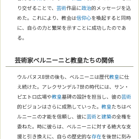
り交ぜることで、
芸術
作品に
政治
的メッセージを込
めた。これにより、教会は
信仰
心
を喚起すると同時
に、自らの力と繁栄を示すことに成功したのであ
る。
芸術家ベルニーニと教皇たちの関係
ウルバヌス8世の後も、ベルニーニは歴代
教皇
に仕
え続けた。アレクサンデル7世の時代には、サン・
ピエトロ広場や
教皇
墓碑の設計を担当し、彼の
芸術
的ビジョンはさらに成熟していった。
教皇
たちはベ
ルニーニの才能を信頼し、彼に
芸術
と
建築
の全権を
委ねた。時に彼らは、ベルニーニに対する絶大な支
援と引き換えに、自らの歴史的な
存在
を後世に刻み