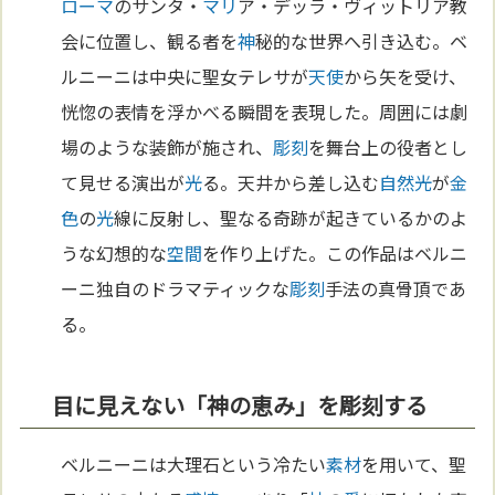
ローマ
のサンタ・
マリ
ア・デッラ・ヴィットリア教
会に位置し、観る者を
神
秘的な世界へ引き込む。ベ
ルニーニは中央に聖女テレサが
天使
から矢を受け、
恍惚の表情を浮かべる瞬間を表現した。周囲には劇
場のような装飾が施され、
彫刻
を舞台上の役者とし
て見せる演出が
光
る。天井から差し込む
自然
光
が
金
色
の
光
線に反射し、聖なる奇跡が起きているかのよ
うな幻想的な
空間
を作り上げた。この作品はベルニ
ーニ独自のドラマティックな
彫刻
手法の真骨頂であ
る。
目に見えない「神の恵み」を彫刻する
ベルニーニは大理石という冷たい
素材
を用いて、聖