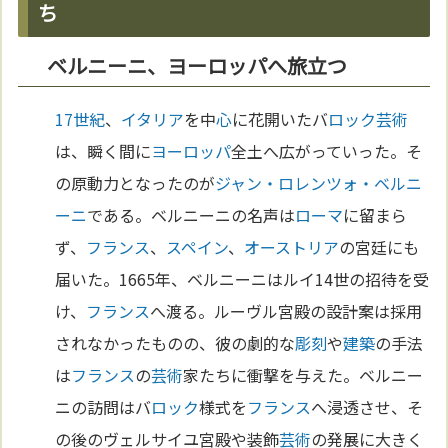
ち
ベルニーニ、ヨーロッパへ旅立つ
17世紀
、
イタリア
を中
心
に花開いたバ
ロック
芸術
は、瞬く間に
ヨーロッパ
全土へ広がっていった。そ
の原動力となったのが
ジャン・ロレンツォ・ベルニ
ーニ
である。ベルニーニの名声は
ローマ
に留まら
ず、
フランス
、
スペイン
、
オーストリア
の宮廷にも
届いた。1665年、ベルニーニはルイ14世の招待を受
け、
フランス
へ渡る。ルーヴル宮殿の設計案は採用
されなかったものの、彼の劇的な
彫刻
や
建築
の手法
は
フランス
の
芸術
家たちに衝撃を与えた。ベルニー
ニの訪問はバ
ロック
様式を
フランス
へ浸透させ、そ
の後のヴェルサイユ宮殿や装飾
芸術
の発展に大きく