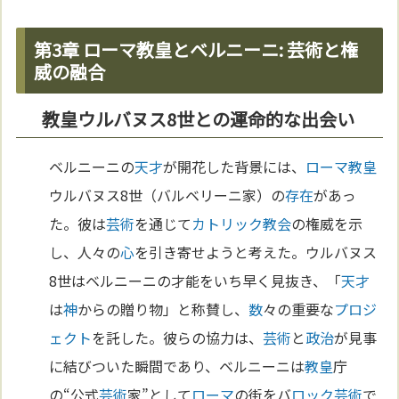
第3章 ローマ教皇とベルニーニ: 芸術と権
威の融合
教皇ウルバヌス8世との運命的な出会い
ベルニーニの
天才
が開花した背景には、
ローマ
教皇
ウルバヌス8世（バルベリーニ家）の
存在
があっ
た。彼は
芸術
を通じて
カトリック教会
の権威を示
し、人々の
心
を引き寄せようと考えた。ウルバヌス
8世はベルニーニの才能をいち早く見抜き、「
天才
は
神
からの贈り物」と称賛し、
数
々の重要な
プロジ
ェクト
を託した。彼らの協力は、
芸術
と
政治
が見事
に結びついた瞬間であり、ベルニーニは
教皇
庁
の“公式
芸術
家”として
ローマ
の街をバ
ロック
芸術
で