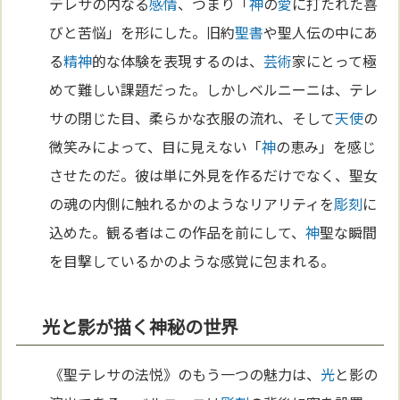
テレサの内なる
感情
、つまり「
神
の
愛
に打たれた喜
びと苦悩」を形にした。旧約
聖書
や聖人伝の中にあ
る
精神
的な体験を表現するのは、
芸術
家にとって極
めて難しい課題だった。しかしベルニーニは、テレ
サの閉じた目、柔らかな衣服の流れ、そして
天使
の
微笑みによって、目に見えない「
神
の恵み」を感じ
させたのだ。彼は単に外見を作るだけでなく、聖女
の魂の内側に触れるかのようなリアリティを
彫刻
に
込めた。観る者はこの作品を前にして、
神
聖な瞬間
を目撃しているかのような感覚に包まれる。
光と影が描く神秘の世界
《聖テレサの法悦》のもう一つの魅力は、
光
と影の