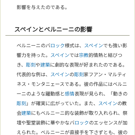
影響を与えたのである。
スペインとベルニーニの影響
ベルニーニのバ
ロック
様式は、
スペイン
でも強い影
響力を持った。
スペイン
では
宗教
的情熱と結びつ
き、
彫刻
や
建築
に劇的な表現が好まれたのである。
代表的な例は、
スペイン
の
彫刻
家フアン・マルティ
ネス・モンタニェースである。彼の作品にはベルニ
ーニのような躍動感と
感情
表現が見られ、「動きの
彫刻
」が確実に広がっていた。また、
スペイン
の教
会
建築
にもベルニーニ的な装飾が取り入れられ、祭
壇や聖堂装飾に華やかなバ
ロック
のエッセンスが加
えられた。ベルニーニが直接手を下さずとも、彼の