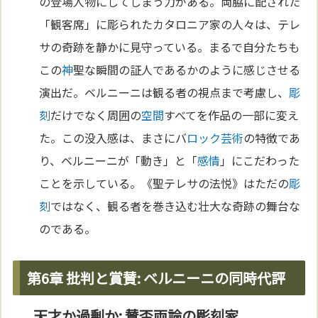
の登場人物にしてしまう力がある。両脇に配された
「観客席」に彫られたカタロニア家の人々は、テレ
サの奇跡を静かに見守っている。まるで自分たちも
この
神
聖な瞬間の証人であるかのように感じさせる
演出だ。ベルニーニは観る者の視点まで考慮し、
彫
刻
だけでなく周囲の
空間
すべてを作品の一部に変え
た。この没入感は、まさにバ
ロック
芸術
の特徴であ
り、ベルニーニが「動き」と「
感情
」にこだわった
ことを示している。《聖テレサの法悦》はただの
彫
刻
ではなく、観る者を巻き込む壮大な奇跡の舞台な
のである。
第6章 批判と賞賛: ベルニーニの同時代評
天才か過剰か: 賛否両論の彫刻家