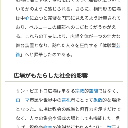
いるかのように感じられる。さらに、楕円形の広場
は中
心
に立つと完璧な円形に見えるよう計算されて
おり、ベルニーニの細部へのこだわりがうかがえ
る。これらの工夫により、広場全体が一つの壮大な
舞台装置となり、訪れた人々を圧倒する「体験型
芸
術
」へと昇華したのである。
広場がもたらした社会的影響
サン・ピエトロ広場は単なる
宗教
的
空間
ではなく、
ローマ
市民や世界中の
巡礼
者にとって
象徴
的な場所
となった。広場は教会の威厳と包容力を示すだけで
なく、人々の集会や儀式の場としても機能した。例
えば、祝祭や
教皇
の演説が行われるたびに、
数
万人