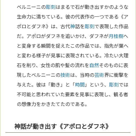
ベルニーニの
彫刻
はまるで石が動き出すかのような
生命力に満ちている。彼の代表作の一つである《ア
ポロとダフネ》は、古代
神
話を
彫刻
で表現した作品
だ。アポロがダフネを追いかけ、ダフネが
月桂樹
へ
と変身する瞬間を捉えたこの作品では、指先が葉へ
と変わる様子が見事に表現されている。冷たい大理
石を削り、女性の肌や髪の流れを
自然
そのものに表
現したベルニーニの
技術
は、当時の
芸術
界に衝撃を
与えた。彼は「動き」と「
時間
」という、
彫刻
では
不可能と思われていた要素を見事に表現し、観る者
の想像力をかきたてたのである。
神話が動き出す《アポロとダフネ》