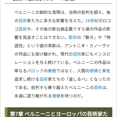
ベルニーニの劇的な表現は、当時の批判を超え、後
の
芸術
家たちに多大な影響を与えた。
18世紀
のロコ
コ
芸術
や、その後の新古典主義ですら彼の作品の影
響を見逃すことはできない。
彫刻
の「動き」や「物
語性」という彼の革新は、アントニオ・カノーヴァ
の作品にも受け継がれ、現代の
芸術
家にもインスピ
レーションを与え続けている。ベルニーニの作品は
単なるバ
ロック
の
象徴
ではなく、人間の
感情
と
美
を
追求し続ける
芸術
家たちの「道しるべ」となったの
である。批判すら乗り越えたベルニーニの
芸術
は、
永遠に語り継がれる
価値
を持つのだ。
第7章 ベルニーニとヨーロッパの芸術家た