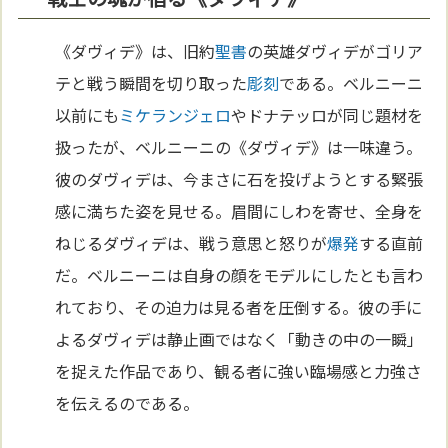
《ダヴィデ》は、旧約
聖書
の英雄ダヴィデがゴリア
テと戦う瞬間を切り取った
彫刻
である。ベルニーニ
以前にも
ミケランジェロ
やドナテッロが同じ題材を
扱ったが、ベルニーニの《ダヴィデ》は一味違う。
彼のダヴィデは、今まさに石を投げようとする緊張
感に満ちた姿を見せる。眉間にしわを寄せ、全身を
ねじるダヴィデは、戦う意思と怒りが
爆発
する直前
だ。ベルニーニは自身の顔をモデルにしたとも言わ
れており、その迫力は見る者を圧倒する。彼の手に
よるダヴィデは静止画ではなく「動きの中の一瞬」
を捉えた作品であり、観る者に強い臨場感と力強さ
を伝えるのである。