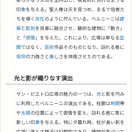
印
象
を与える。聖人像は天を見つめ、まるで信者た
ちを導く
存在
のように佇んでいる。ベルニーニは
建
築
と
彫刻
を見事に融合させ、静的な建物に「動き」
と「
感情
」を与えた。これにより、広場は単なる
空
間
ではなく、
芸術
作品そのものとなり、訪れる者に
信仰
の力強さと
美
しさを体感させたのである。
光と影が織りなす演出
サン・ピエトロ広場の魅力の一つは、
光
と影を巧み
に利用したベルニーニの演出である。柱廊は
時間
帯
や
太陽
の位置によって表情を変え、訪れる者に常に
新しい印
象
を与える。特に夕暮れ時、柱が長い影を
広場に落とす様子は幻想的であり、建物が息づいて