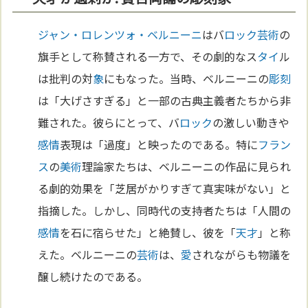
ジャン・ロレンツォ・ベルニーニ
はバ
ロック
芸術
の
旗手として称賛される一方で、その劇的なス
タイ
ル
は批判の対
象
にもなった。当時、ベルニーニの
彫刻
は「大げさすぎる」と一部の古典主義者たちから非
難された。彼らにとって、バ
ロック
の激しい動きや
感情
表現は「過度」と映ったのである。特に
フラン
ス
の
美術
理論家たちは、ベルニーニの作品に見られ
る劇的効果を「芝居がかりすぎて真実味がない」と
指摘した。しかし、同時代の支持者たちは「人間の
感情
を石に宿らせた」と絶賛し、彼を「
天才
」と称
えた。ベルニーニの
芸術
は、
愛
されながらも物議を
醸し続けたのである。