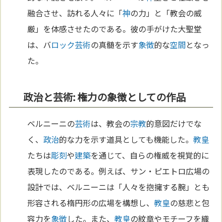
融合させ、訪れる人々に「
神
の力」と「教会の威
厳」を体感させたのである。彼の手がけた大聖堂
は、バ
ロック
芸術
の真髄を示す
象徴
的な
空間
となっ
た。
政治と芸術: 権力の象徴としての作品
ベルニーニの
芸術
は、教会の
宗教
的意図だけでな
く、
政治
的な力を示す道具としても機能した。
教皇
たちは
彫刻
や
建築
を通じて、自らの権威を視覚的に
表現したのである。例えば、サン・ピエトロ広場の
設計では、ベルニーニは「人々を抱擁する腕」とも
形容される楕円形の広場を構想し、
教皇
の慈悲と包
容力を
象徴
した。また、
教皇
の紋章やモチーフを織