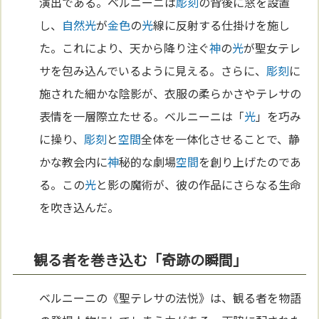
演出である。ベルニーニは
彫刻
の背後に窓を設置
し、
自然
光
が
金
色
の
光
線に反射する仕掛けを施し
た。これにより、天から降り注ぐ
神
の
光
が聖女テレ
サを包み込んでいるように見える。さらに、
彫刻
に
施された細かな陰影が、衣服の柔らかさやテレサの
表情を一層際立たせる。ベルニーニは「
光
」を巧み
に操り、
彫刻
と
空間
全体を一体化させることで、静
かな教会内に
神
秘的な劇場
空間
を創り上げたのであ
る。この
光
と影の魔術が、彼の作品にさらなる生命
を吹き込んだ。
観る者を巻き込む「奇跡の瞬間」
ベルニーニの《聖テレサの法悦》は、観る者を物語