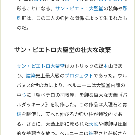
彩ることになる。
サン・ピエトロ大聖堂
の装飾や
彫
刻
群は、この二人の強固な関係によって生まれたも
のだ。
サン・ピエトロ大聖堂の壮大な改築
サン・ピエトロ大聖堂
はカトリックの総
本
山であ
り、
建築
史上最大級の
プロジェクト
であった。ウル
バヌス8世の命により、ベルニーニは大聖堂内部の
中
心
に「聖ペテロの司教座」を飾る巨大な天蓋《バ
ルダッキーノ》を制作した。この作品は大理石と青
銅
を駆使し、天へと伸びる力強い柱が特徴的であ
る。さらに、天蓋上部に彫られた
天使
や装飾は圧倒
的な華麗さを放つ。ベルニーニは
神
聖さと荘厳さを