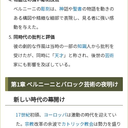
ベルニーニの
彫刻
は、
神
話や
聖書
の物語を動きの
ある構図や精緻な細部で表現し、見る者に強い感
動を与えた。
同時代の批判と評価
彼の劇的な作風は当時の一部の
知識
人から批判を
受けたが、同時に「
天才
」と称され、後世の
芸術
家にも影響を及ぼしている。
第1章 ベルニーニとバロック芸術の夜明け
新しい時代の幕開け
17世紀
初頭、
ヨーロッパ
は激動の時代を迎えてい
た。
宗教
改革の余波で
カトリック教会
は勢力を盛り