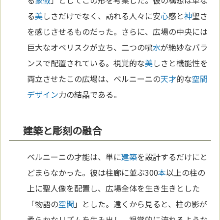
る
象徴
」としてこの形を考案した。彼の構想は単な
る
美
しさだけでなく、訪れる人々に安
心
感と
神
聖さ
を感じさせるものだった。さらに、広場の中央には
巨大なオベリスクが立ち、二つの噴
水
が絶妙なバラ
ンスで配置されている。視覚的な
美
しさと機能性を
両立させたこの広場は、ベルニーニの
天才
的な
空間
デザイン
力の結晶である。
建築と彫刻の融合
ベルニーニの才能は、単に
建築
を設計するだけにと
どまらなかった。彼は柱廊に並ぶ300
本
以上の柱の
上に聖人像を配置し、広場全体を生き生きとした
「物語の
空間
」とした。遠くから見ると、柱の影が
柔らかなリズムを生み出し、視覚的に流れるような