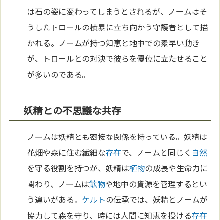
は石の姿に変わってしまうとされるが、ノームはそ
うしたトロールの横暴に立ち向かう守護者として描
かれる。ノームが持つ知恵と地中での素早い動き
が、トロールとの対決で彼らを優位に立たせること
が多いのである。
妖精との不思議な共存
ノームは妖精とも密接な関係を持っている。妖精は
花畑や森に住む繊細な
存在
で、ノームと同じく
自然
を守る役割を持つが、妖精は
植物
の成長や生命力に
関わり、ノームは
鉱物
や地中の資源を管理するとい
う違いがある。
ケルト
の伝承では、妖精とノームが
協力して森を守り、時には人間に知恵を授ける
存在