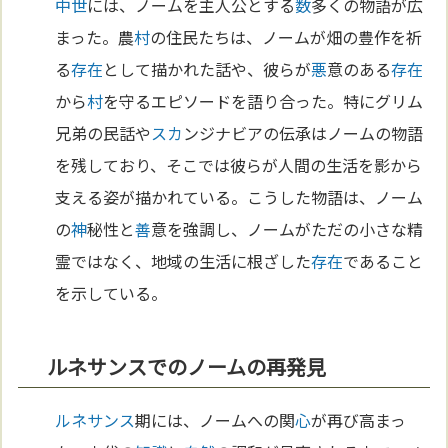
中世
には、ノームを主人公とする
数
多くの物語が広
まった。農
村
の住民たちは、ノームが畑の豊作を祈
る
存在
として描かれた話や、彼らが
悪
意のある
存在
から
村
を守るエピソードを語り合った。特にグリム
兄弟の民話や
スカ
ンジナビアの伝承はノームの物語
を残しており、そこでは彼らが人間の生活を影から
支える姿が描かれている。こうした物語は、ノーム
の
神
秘性と
善
意を強調し、ノームがただの小さな精
霊ではなく、地域の生活に根ざした
存在
であること
を示している。
ルネサンスでのノームの再発見
ルネサンス
期には、ノームへの関
心
が再び高まっ