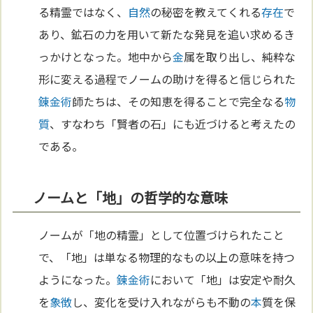
る精霊ではなく、
自然
の秘密を教えてくれる
存在
で
あり、鉱石の力を用いて新たな発見を追い求めるき
っかけとなった。地中から
金
属を取り出し、純粋な
形に変える過程でノームの助けを得ると信じられた
錬金術
師たちは、その知恵を得ることで完全なる
物
質
、すなわち「賢者の石」にも近づけると考えたの
である。
ノームと「地」の哲学的な意味
ノームが「地の精霊」として位置づけられたこと
で、「地」は単なる物理的なもの以上の意味を持つ
ようになった。
錬金術
において「地」は安定や耐久
を
象徴
し、変化を受け入れながらも不動の
本
質を保