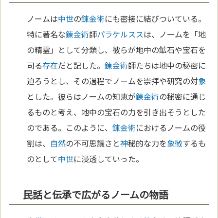
ノームは
中世
の
錬金術
にも密接に結びついている。
特に著名な
錬金術
師
パラケルスス
は、ノームを「地
の精霊」として分類し、彼らが地中の鉱石や宝石を
司る
存在
だと記した。
錬金術
師たちは地中の秘密に
迫ろうとし、その過程でノームを崇拝や研究の対
象
とした。彼らはノームの知恵が
錬金術
の秘密に通じ
るものと考え、地中の宝石の力を引き出そうとした
のである。このように、
錬金術
におけるノームの役
割は、
自然
の不可思議さと
神
秘的な力を
象徴
するも
のとして
中世
に浸透していった。
民話と伝承で広がるノームの物語