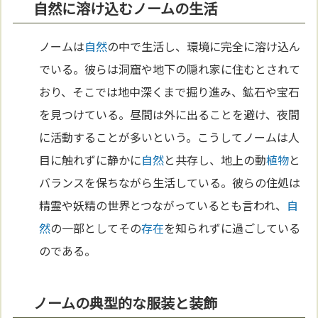
自然に溶け込むノームの生活
ノームは
自然
の中で生活し、環境に完全に溶け込ん
でいる。彼らは洞窟や地下の隠れ家に住むとされて
おり、そこでは地中深くまで掘り進み、鉱石や宝石
を見つけている。昼間は外に出ることを避け、夜間
に活動することが多いという。こうしてノームは人
目に触れずに静かに
自然
と共存し、地上の動
植物
と
バランスを保ちながら生活している。彼らの住処は
精霊や妖精の世界とつながっているとも言われ、
自
然
の一部としてその
存在
を知られずに過ごしている
のである。
ノームの典型的な服装と装飾