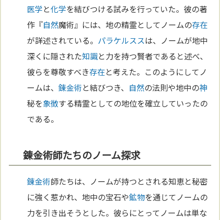
医学
と
化学
を結びつける試みを行っていた。彼の著
作『
自然
魔術』には、地の精霊としてノームの
存在
が詳述されている。
パラケルスス
は、ノームが地中
深くに隠された
知識
と力を持つ賢者であると述べ、
彼らを尊敬すべき
存在
と考えた。このようにしてノ
ームは、
錬金術
と結びつき、
自然
の法則や地中の
神
秘を
象徴
する精霊としての地位を確立していったの
である。
錬金術師たちのノーム探求
錬金術
師たちは、ノームが持つとされる知恵と秘密
に強く惹かれ、地中の宝石や
鉱物
を通じてノームの
力を引き出そうとした。彼らにとってノームは単な