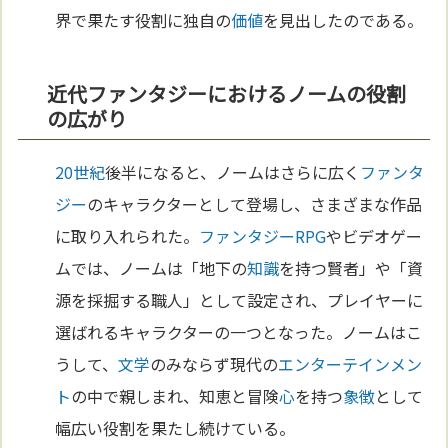
界で果たす役割に独自の
価値
を見出したのである。
近代ファンタジーにおけるノームの役割
の広がり
20世紀
後半になると、ノームはさらに広く
ファンタ
ジー
のキャラクターとして登場し、さまざまな作品
に取り入れられた。
ファンタジー
RPG
やビデオゲー
ムでは、ノームは「地下の
知識
を持つ賢者」や「資
源を採掘する職人」として設定され、プレイヤーに
選ばれるキャラクターの一つとなった。ノームはこ
うして、
文学
のみならず現代の
エンターテインメン
ト
の中で親しまれ、知恵と冒険
心
を持つ
象徴
として
幅広い役割を果たし続けている。