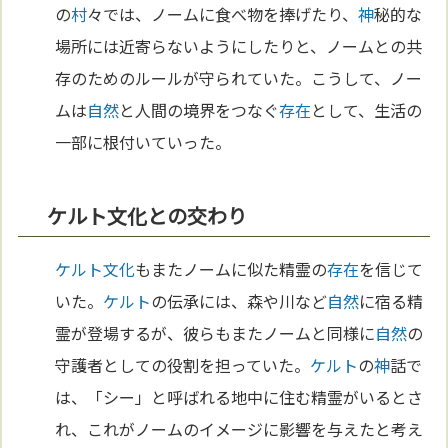
の
村
々では、ノームに食べ物を捧げたり、
神
秘的な
場所には近寄らないようにしたりと、ノームとの共
存のためのルールが守られていた。こうして、ノー
ムは
自然
と人間の境界をつなぐ
存在
として、生活の
一部に根付いていった。
ケルト文化との交わり
ケルト
文化
もまたノームに似た精霊の
存在
を信じて
いた。
ケルト
の伝承には、森や川など
自然
に宿る精
霊が登場するが、彼らもまたノームと同様に
自然
の
守護者としての役割を担っていた。
ケルト
の
神
話で
は、「シー」と呼ばれる地中に住む精霊がいるとさ
れ、これがノームのイメージに影響を与えたと考え