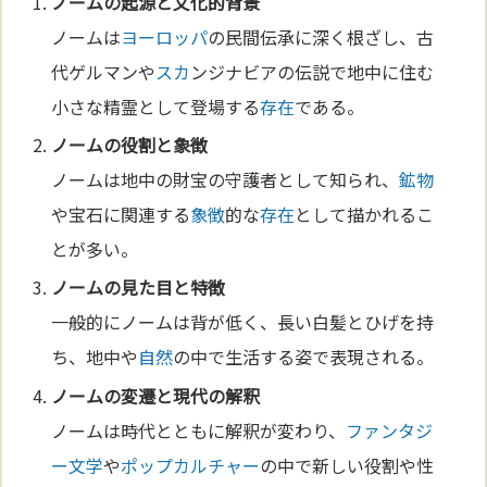
ノームの起源と
文化
的背景
ノームは
ヨーロッパ
の民間伝承に深く根ざし、古
代ゲルマンや
スカ
ンジナビアの伝説で地中に住む
小さな精霊として登場する
存在
である。
ノームの役割と
象徴
ノームは地中の財宝の守護者として知られ、
鉱物
や宝石に関連する
象徴
的な
存在
として描かれるこ
とが多い。
ノームの見た目と特徴
一般的にノームは背が低く、長い白髪とひげを持
ち、地中や
自然
の中で生活する姿で表現される。
ノームの変遷と現代の解釈
ノームは時代とともに解釈が変わり、
ファンタジ
ー
文学
や
ポップカルチャー
の中で新しい役割や性