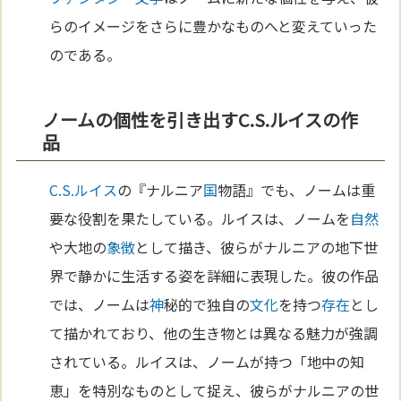
らのイメージをさらに豊かなものへと変えていった
のである。
ノームの個性を引き出すC.S.ルイスの作
品
C.S.ルイス
の『ナルニア
国
物語』でも、ノームは重
要な役割を果たしている。ルイスは、ノームを
自然
や大地の
象徴
として描き、彼らがナルニアの地下世
界で静かに生活する姿を詳細に表現した。彼の作品
では、ノームは
神
秘的で独自の
文化
を持つ
存在
とし
て描かれており、他の生き物とは異なる魅力が強調
されている。ルイスは、ノームが持つ「地中の知
恵」を特別なものとして捉え、彼らがナルニアの世