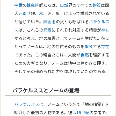
中世
の
錬金術
師たちは、
自然
界のすべての
物質
は四
大
元素
「地、
水
、火、風」によって構成されている
と信じていた。
錬金術
の父とも呼ばれる
パラケルス
ス
は、これらの
元素
にそれぞれ対応する精霊が
存在
すると考え、地の精霊としてノームを挙げた。彼に
とってノームは、地の性質そのものを
象徴
する
存在
であった。この精霊たちは、人間が
自然
を理解する
ためのカギとなり、ノームは地中の豊かさと硬さ、
そしてその秘められた力を体現していたのである。
パラケルススとノームの登場
パラケルスス
は、ノームという名で「地の精霊」を
紹介した最初の人物である。彼は
16世紀
の学者で、