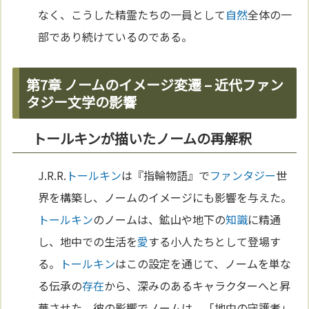
なく、こうした精霊たちの一員として
自然
全体の一
部であり続けているのである。
第7章 ノームのイメージ変遷 – 近代ファン
タジー文学の影響
トールキンが描いたノームの再解釈
J.R.R.
トールキン
は『指輪物語』で
ファンタジー
世
界を構築し、ノームのイメージにも影響を与えた。
トールキン
のノームは、鉱山や地下の
知識
に精通
し、地中での生活を
愛
する小人たちとして登場す
る。
トールキン
はこの設定を通じて、ノームを単な
る伝承の
存在
から、深みのあるキャラクターへと昇
華させた。彼の影響でノームは、「地中の守護者」