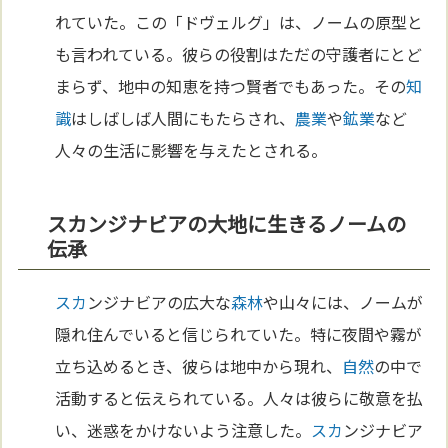
れていた。この「ドヴェルグ」は、ノームの原型と
も言われている。彼らの役割はただの守護者にとど
まらず、地中の知恵を持つ賢者でもあった。その
知
識
はしばしば人間にもたらされ、
農業
や
鉱業
など
人々の生活に影響を与えたとされる。
スカンジナビアの大地に生きるノームの
伝承
スカ
ンジナビアの広大な
森林
や山々には、ノームが
隠れ住んでいると信じられていた。特に夜間や霧が
立ち込めるとき、彼らは地中から現れ、
自然
の中で
活動すると伝えられている。人々は彼らに敬意を払
い、迷惑をかけないよう注意した。
スカ
ンジナビア