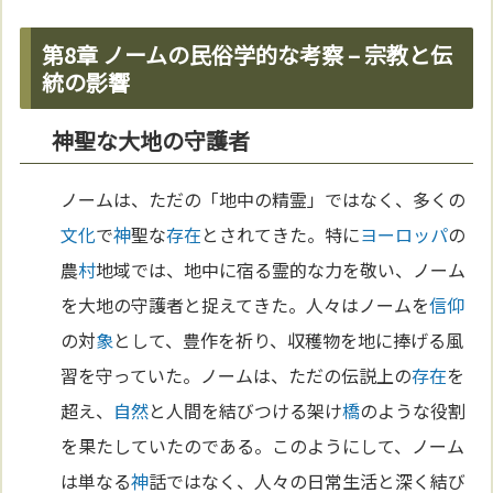
第8章 ノームの民俗学的な考察 – 宗教と伝
統の影響
神聖な大地の守護者
ノームは、ただの「地中の精霊」ではなく、多くの
文化
で
神
聖な
存在
とされてきた。特に
ヨーロッパ
の
農
村
地域では、地中に宿る霊的な力を敬い、ノーム
を大地の守護者と捉えてきた。人々はノームを
信仰
の対
象
として、豊作を祈り、収穫物を地に捧げる風
習を守っていた。ノームは、ただの伝説上の
存在
を
超え、
自然
と人間を結びつける架け
橋
のような役割
を果たしていたのである。このようにして、ノーム
は単なる
神
話ではなく、人々の日常生活と深く結び