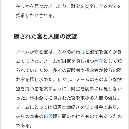
在りかを見つけ出したり、財宝を安全に守る方法を
探求したとされる。
隠された富と人間の欲望
ノームが守る宝は、人々の好奇
心
と欲望を強くかき
立ててきた。ノームが財宝を隠し持つ
存在
として知
られていたため、多くの冒険者や探求者が彼らの隠
れ家を探し求めた。しかし、ノームはそのような欲
望を持つ者を試すように、財宝を簡単には見せなか
った。地中深くに隠された富を求める人間の姿は、
ノームにとっては知恵と謙虚さを試す機会であり、
彼らの
本
来の
価値
観を問いかけるものでもあったの
である。