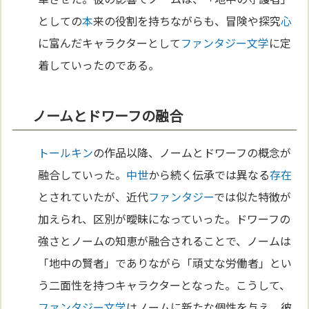
としての
本
来の役割を持ちながらも、冒険や探究
心
に富んだキャラクターとして
ファンタジー
文学
に定
着していったのである。
ノームとドワーフの融合
トールキン
の作品以降、ノームとドワーフの概念が
融合していった。
中世
から続く伝承では異なる
存在
とされていたが、近代
ファンタジー
では似た特徴が
加えられ、区別が曖昧になっていった。ドワーフの
強さとノームの知恵が融合されることで、ノームは
「地中の賢者」でありながら「頑丈な労働者」とい
う二面性を持つキャラクターとなった。こうして、
ファンタジー
文学
はノームに新たな個性を与え、彼