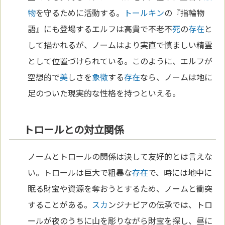
物
を守るために活動する。
トールキン
の『指輪物
語』にも登場するエルフは高貴で不老不
死
の
存在
と
して描かれるが、ノームはより実直で慎ましい精霊
として位置づけられている。このように、エルフが
空想的で
美
しさを
象徴
する
存在
なら、ノームは地に
足のついた現実的な性格を持つといえる。
トロールとの対立関係
ノームとトロールの関係は決して友好的とは言えな
い。トロールは巨大で粗暴な
存在
で、時には地中に
眠る財宝や資源を奪おうとするため、ノームと衝突
することがある。
スカ
ンジナビアの伝承では、トロ
ールが夜のうちに山を彫りながら財宝を探し、昼に