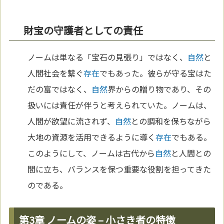
財宝の守護者としての責任
ノームは単なる「宝石の見張り」ではなく、
自然
と
人間社会を繋ぐ
存在
でもあった。彼らが守る宝はた
だの富ではなく、
自然
界からの贈り物であり、その
扱いには責任が伴うと考えられていた。ノームは、
人間が欲望に流されず、
自然
との調和を保ちながら
大地の資源を活用できるように導く
存在
でもある。
このようにして、ノームは古代から
自然
と人間との
間に立ち、バランスを保つ重要な役割を担ってきた
のである。
第3章 ノームの姿 – 小さき者の特徴