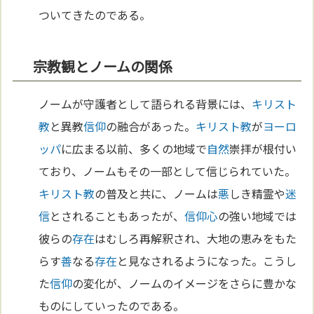
ついてきたのである。
宗教観とノームの関係
ノームが守護者として語られる背景には、
キリスト
教
と異教
信仰
の融合があった。
キリスト教
が
ヨーロ
ッパ
に広まる以前、多くの地域で
自然
崇拝が根付い
ており、ノームもその一部として信じられていた。
キリスト教
の普及と共に、ノームは
悪
しき精霊や
迷
信
とされることもあったが、
信仰
心
の強い地域では
彼らの
存在
はむしろ再解釈され、大地の恵みをもた
らす
善
なる
存在
と見なされるようになった。こうし
た
信仰
の変化が、ノームのイメージをさらに豊かな
ものにしていったのである。