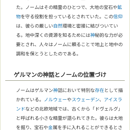
た。ノームはその精霊のひとつで、大地の宝石や
鉱
物
を守る役割を担っているとされていた。この
信仰
は、彼らの厳しい
自然
環境と密接に結びついてい
る。地中深くの資源を知るためには
神
秘的な力が必
要とされ、人々はノームに頼ることで地上と地中の
調和を保とうとしたのである。
ゲルマンの神話とノームの位置づけ
ノームはゲルマン
神
話において特別な
存在
として描
かれている。
ノルウェー
や
スウェーデン
、
アイスラ
ンド
などの北欧地域では、古くから「ドヴェルグ」
と呼ばれる小さな精霊が語られてきた。彼らは大地
を掘り、宝石や
金
属を手に入れることができるとさ