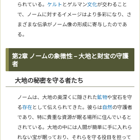
られている。
ケルト
とゲルマン
文化
が交わること
で、ノームに対するイメージはより多彩になり、さ
まざまな伝承がノーム像の形成に寄与したのであ
る。
第2章 ノームの象徴性 – 大地と財宝の守護
者
大地の秘密を守る者たち
ノームは、大地の奥深くに隠された
鉱物
や宝石を守
る
存在
として伝えられてきた。彼らは
自然
の守護者
であり、特に貴重な資源が眠る場所に住んでいると
されている。大地の中には人間が簡単に手に入れら
れない宝が眠っており、それらを守る役目を担って