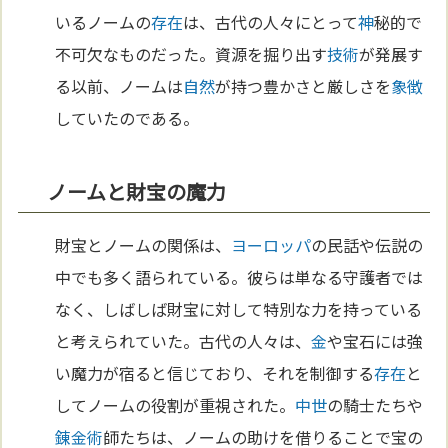
いるノームの
存在
は、古代の人々にとって
神
秘的で
不可欠なものだった。資源を掘り出す
技術
が発展す
る以前、ノームは
自然
が持つ豊かさと厳しさを
象徴
していたのである。
ノームと財宝の魔力
財宝とノームの関係は、
ヨーロッパ
の民話や伝説の
中でも多く語られている。彼らは単なる守護者では
なく、しばしば財宝に対して特別な力を持っている
と考えられていた。古代の人々は、
金
や宝石には強
い魔力が宿ると信じており、それを制御する
存在
と
してノームの役割が重視された。
中世
の騎士たちや
錬金術
師たちは、ノームの助けを借りることで宝の