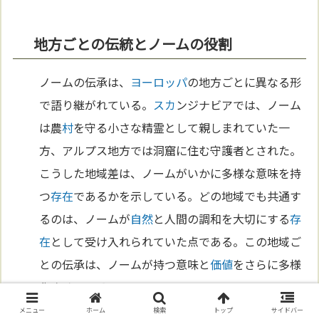
地方ごとの伝統とノームの役割
ノームの伝承は、
ヨーロッパ
の地方ごとに異なる形
で語り継がれている。
スカ
ンジナビアでは、ノーム
は農
村
を守る小さな精霊として親しまれていた一
方、アルプス地方では洞窟に住む守護者とされた。
こうした地域差は、ノームがいかに多様な意味を持
つ
存在
であるかを示している。どの地域でも共通す
るのは、ノームが
自然
と人間の調和を大切にする
存
在
として受け入れられていた点である。この地域ご
との伝承は、ノームが持つ意味と
価値
をさらに多様
化させている。
メニュー
ホーム
検索
トップ
サイドバー