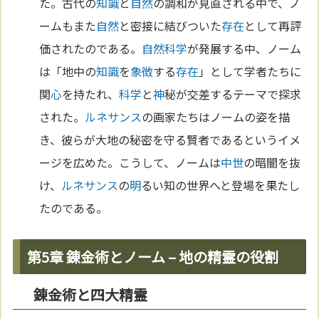
た。古代の
知識
と
自然
の調和が見直される中で、ノ
ームもまた
自然
と密接に結びついた
存在
として再評
価されたのである。
自然科学
が発展する中、ノーム
は「地中の
知識
を
象徴
する
存在
」として学者たちに
関
心
を持たれ、
科学
と
神
秘が交差するテーマで探求
された。
ルネサンス
の画家たちはノームの姿を描
き、彼らが大地の秘密を守る賢者であるというイメ
ージを広めた。こうして、ノームは
中世
の暗闇を抜
け、
ルネサンス
の
明
るい知の世界へと登場を果たし
たのである。
第5章 錬金術とノーム – 地の精霊の役割
錬金術と四大精霊