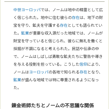
中世
ヨーロッパ
では、ノームは地中の精霊として広
く信じられた。地中に住む彼らの
存在
は、地下の財
宝を守り、鉱夫を守護する
存在
としても語られてい
た。
鉱業
が重要な収入源だった地域では、ノームが
財宝を守っていると信じられ、彼らに無礼を働くと
採掘が不調になると考えられた。民話や伝承の中
で、ノームはしばしば勇敢な鉱夫たちに警告や導き
を与える役割を担っている。こうした
信仰
により、
ノームは
ヨーロッパ
の各地で知られる
存在
となり、
鉱業
が盛んな地域では特に尊重されるようになっ
た。
錬金術師たちとノームの不思議な関係