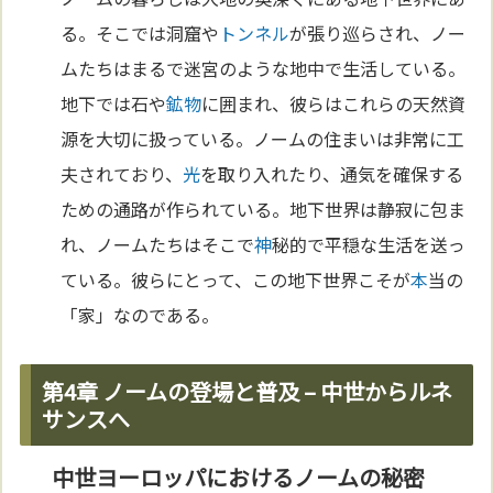
る。そこでは洞窟や
トンネル
が張り巡らされ、ノー
ムたちはまるで迷宮のような地中で生活している。
地下では石や
鉱物
に囲まれ、彼らはこれらの天然資
源を大切に扱っている。ノームの住まいは非常に工
夫されており、
光
を取り入れたり、通気を確保する
ための通路が作られている。地下世界は静寂に包ま
れ、ノームたちはそこで
神
秘的で平穏な生活を送っ
ている。彼らにとって、この地下世界こそが
本
当の
「家」なのである。
第4章 ノームの登場と普及 – 中世からルネ
サンスへ
中世ヨーロッパにおけるノームの秘密