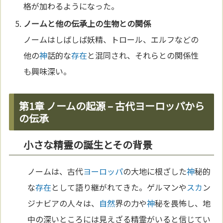
格が加わるようになった。
ノームと他の伝承上の生物との関係
ノームはしばしば妖精、トロール、エルフなどの
他の
神
話的な
存在
と混同され、それらとの関係性
も興味深い。
第1章 ノームの起源 – 古代ヨーロッパから
の伝承
小さな精霊の誕生とその背景
ノームは、古代
ヨーロッパ
の大地に根ざした
神
秘的
な
存在
として語り継がれてきた。ゲルマンや
スカ
ン
ジナビアの人々は、
自然
界の力や
神
秘を畏怖し、地
中の深いところには見えざる精霊がいると信じてい