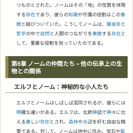
つものとされた。ノームはその「地」の性質を体現
する
存在
であり、彼らの
知識
や守護の役割はこの
象
徴
と結びついていた。こうしてノームは、
錬金術
と
哲学
の中で
自然
と人間のつながりを
象徴
する
存在
と
して、重要な役割を担っていたのである。
第6章 ノームの仲間たち – 他の伝承上の生
物との関係
エルフとノーム：神秘的な小人たち
エルフとノームはしばしば混同されるが、彼らには
明
確な違いがある。エルフは、北欧
神
話で
神
々に仕
える
美
しい
存在
とされ、
森林
や
水
辺を好む自由な精
霊である。対して、ノームは地中に住み、宝石や
鉱