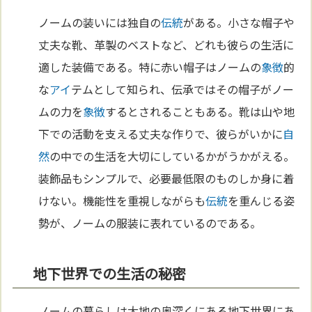
ノームの装いには独自の
伝統
がある。小さな帽子や
丈夫な靴、革製のベストなど、どれも彼らの生活に
適した装備である。特に赤い帽子はノームの
象徴
的
な
アイ
テムとして知られ、伝承ではその帽子がノー
ムの力を
象徴
するとされることもある。靴は山や地
下での活動を支える丈夫な作りで、彼らがいかに
自
然
の中での生活を大切にしているかがうかがえる。
装飾品もシンプルで、必要最低限のものしか身に着
けない。機能性を重視しながらも
伝統
を重んじる姿
勢が、ノームの服装に表れているのである。
地下世界での生活の秘密
ノームの暮らしは大地の奥深くにある地下世界にあ