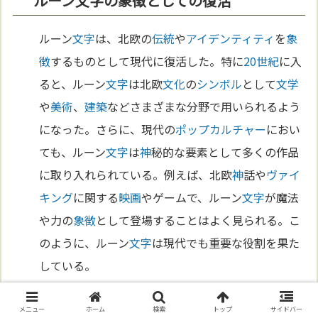
ルーン文字の象徴としての復活
ルーン
文字
は、北欧の
伝統
や
アイデンティティ
を
象
徴
するものとして現代に復活した。特に
20世紀
に入
ると、ルーン
文字
は北欧
文化
の
シンボル
として
文学
や
美術
、
建築
などさまざまな分野で用いられるよう
になった。さらに、現代の
ポップカルチャー
におい
ても、ルーン
文字
は
神
秘的な要素として多くの作品
に取り入れられている。例えば、北欧
神
話や
ヴァイ
キング
に関する
映画
やゲームで、ルーン
文字
が魔法
や力の
象徴
として登場することはよく見られる。こ
のように、ルーン
文字
は現代でも重要な役割を果た
している。
メニュー
ホーム
検索
トップ
サイドバー
未来のルーン文字研究への期待