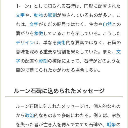
トーン」として知られる石碑は、円形に配置された
文字
や、
動物
の
彫刻
が施されているものが多い。こ
れは、
文字
がただの記号ではなく、生命や
自然
との
繋がりを
象徴
していることを示している。こうした
デザイン
は、単なる
美術
的な要素ではなく、石碑の
意味を深める重要な役割を果たしていた。また、
文
字
の配置や
彫刻
の種類によって、石碑がどのような
目的で建てられたかがわかる場合も多い。
ルーン石碑に込められたメッセージ
ルーン石碑に刻まれたメッセージは、個人的なもの
から
政治
的なものまで多岐にわたる。例えば、家族
を失った者が亡き人を偲んで立てた石碑や、
戦争
の