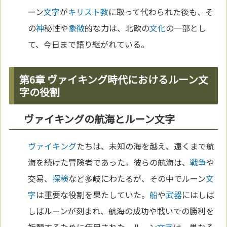
ーン
文字
が
キリスト教
に取って代わられた後も、そ
の
神
秘性や
象徴
的な力は、北欧の
文化
の一部とし
て、今日まで語り継がれている。
第6章 ヴァイキング時代におけるルーン文
字の役割
ヴァイキングの航海とルーン文字
ヴァイキング
たちは、未知の海を越え、遠くまで航
海を続けた冒険者であった。彼らの航海は、
戦争
や
交易、
探検
など多岐にわたるが、その中でルーン
文
字
は重要な役割を果たしていた。
船
や
武器
にはしば
しばルーンが刻まれ、航海の成功や戦いでの勝利を
祈願するために使用された。ルーン
文字
は、単なる