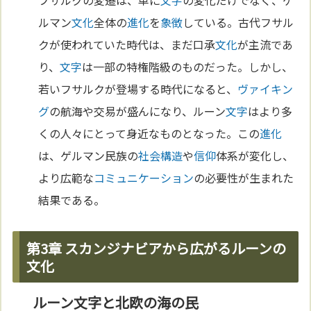
フサルクの変遷は、単に
文字
の変化だけでなく、ゲ
ルマン
文化
全体の
進化
を
象徴
している。古代フサル
クが使われていた時代は、まだ口承
文化
が主流であ
り、
文字
は一部の特権階級のものだった。しかし、
若いフサルクが登場する時代になると、
ヴァイキン
グ
の航海や交易が盛んになり、ルーン
文字
はより多
くの人々にとって身近なものとなった。この
進化
は、ゲルマン民族の
社会構造
や
信仰
体系が変化し、
より広範な
コミュニケーション
の必要性が生まれた
結果である。
第3章 スカンジナビアから広がるルーンの
文化
ルーン文字と北欧の海の民