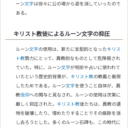
ーン
文字
は徐々に公の場から姿を消していったので
ある。
キリスト教徒によるルーン文字の抑圧
ルーン
文字
の使用は、新たに支配的となった
キリス
ト教
勢力にとって、異教的なものとして危険視され
ていた。特に、ルーン
文字
が呪術や占いに使われて
いたという歴史的背景が、
キリスト教
の教義と衝突
したためである。ルーン
文字
を使うこと自体が、異
教
信仰
への関与と見なされ、ルーンの使用は次第に
厳しく抑圧された。
キリスト教
徒たちは、異教の遺
物を破壊したり、埋めたりすることでその痕跡を消
し去ろうとした。多くのルーン石碑も、この時代に