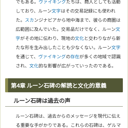
でもある。
ヴァイキング
たちは、商人としても活動
しており、ルーン
文字
はその交易記録にも使われ
た。
スカ
ンジナビアから地中海まで、彼らの商圏は
広範囲に及んでいた。交易品だけでなく、ルーン
文
字
がその地に伝わり、現地の
文化
と交わりながら新
たな形を生み出したことも少なくない。ルーン
文字
を通じて、
ヴァイキング
の
存在
が多くの地域で認識
され、
文化
的な影響が広がっていったのである。
第4章 ルーン石碑の解読と文化的意義
ルーン石碑は過去の声
ルーン石碑は、過去からのメッセージを現代に伝え
る重要な手がかりである。これらの石碑は、ゲルマ