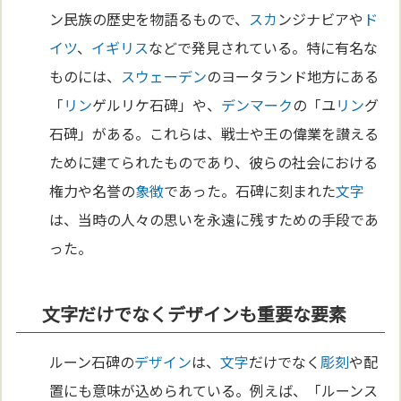
ン民族の歴史を物語るもので、
スカ
ンジナビアや
ド
イツ
、
イギリス
などで発見されている。特に有名な
ものには、
スウェーデン
のヨータランド地方にある
「
リン
ゲルリケ石碑」や、
デンマーク
の「ユ
リン
グ
石碑」がある。これらは、戦士や王の偉業を讃える
ために建てられたものであり、彼らの社会における
権力や名誉の
象徴
であった。石碑に刻まれた
文字
は、当時の人々の思いを永遠に残すための手段であ
った。
文字だけでなくデザインも重要な要素
ルーン石碑の
デザイン
は、
文字
だけでなく
彫刻
や配
置にも意味が込められている。例えば、「ルーンス