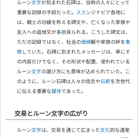
ルーン
文字
が刻まれた石碑は、当時の人々にとって
重要な記録の手段だった。
スカ
ンジナビア各地に
は、戦士の功績を称える碑文や、亡くなった家族や
友人への追悼文が多
数
見られる。こうした碑文は、
ただの記録ではなく、社会の
価値
観や家族の絆を
象
徴
していた。石碑に刻まれたメッセージは、単にそ
の内容だけでなく、その形状や配置、使われている
ルーン
文字
の選び方にも意味が込められていた。こ
のように、ルーン石碑は人々の信念や
伝統
を次世代
に伝える重要な
媒体
であった。
交易とルーン文字の広がり
ルーン
文字
は、交易を通じて広まった
文化
的な遺産