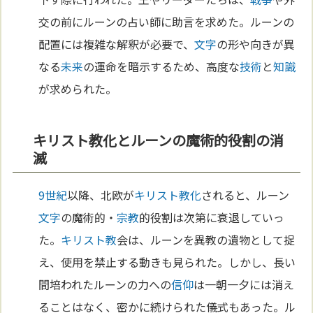
交の前にルーンの占い師に助言を求めた。ルーンの
配置には複雑な解釈が必要で、
文字
の形や向きが異
なる
未来
の運命を暗示するため、高度な
技術
と
知識
が求められた。
キリスト教化とルーンの魔術的役割の消
滅
9世紀
以降、北欧が
キリスト教化
されると、ルーン
文字
の魔術的・
宗教
的役割は次第に衰退していっ
た。
キリスト教
会は、ルーンを異教の遺物として捉
え、使用を禁止する動きも見られた。しかし、長い
間培われたルーンの力への
信仰
は一朝一夕には消え
ることはなく、密かに続けられた儀式もあった。ル