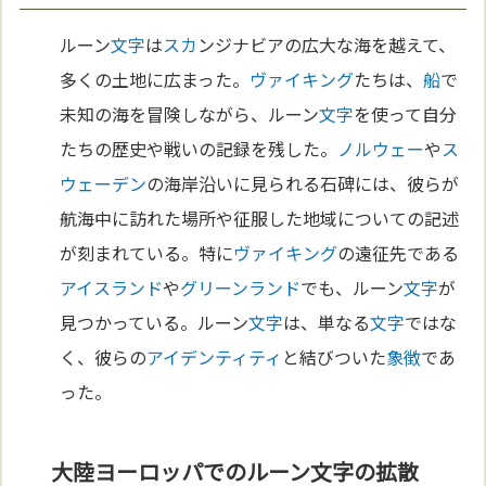
ルーン
文字
は
スカ
ンジナビアの広大な海を越えて、
多くの土地に広まった。
ヴァイキング
たちは、
船
で
未知の海を冒険しながら、ルーン
文字
を使って自分
たちの歴史や戦いの記録を残した。
ノルウェー
や
ス
ウェーデン
の海岸沿いに見られる石碑には、彼らが
航海中に訪れた場所や征服した地域についての記述
が刻まれている。特に
ヴァイキング
の遠征先である
アイスランド
や
グリーンランド
でも、ルーン
文字
が
見つかっている。ルーン
文字
は、単なる
文字
ではな
く、彼らの
アイデンティティ
と結びついた
象徴
であ
った。
大陸ヨーロッパでのルーン文字の拡散