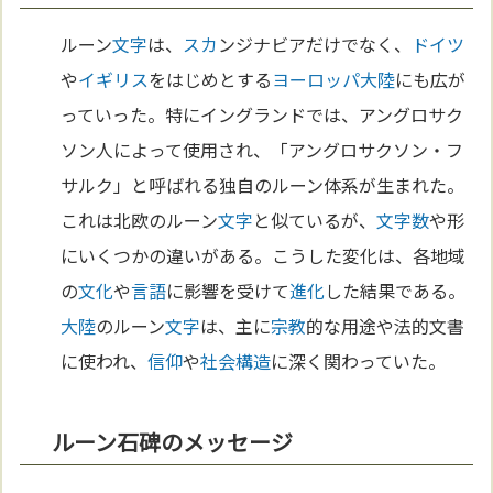
ルーン
文字
は、
スカ
ンジナビアだけでなく、
ドイツ
や
イギリス
をはじめとする
ヨーロッパ
大陸
にも広が
っていった。特にイングランドでは、アングロサク
ソン人によって使用され、「アングロサクソン・フ
サルク」と呼ばれる独自のルーン体系が生まれた。
これは北欧のルーン
文字
と似ているが、
文字
数
や形
にいくつかの違いがある。こうした変化は、各地域
の
文化
や
言語
に影響を受けて
進化
した結果である。
大陸
のルーン
文字
は、主に
宗教
的な用途や法的文書
に使われ、
信仰
や
社会構造
に深く関わっていた。
ルーン石碑のメッセージ