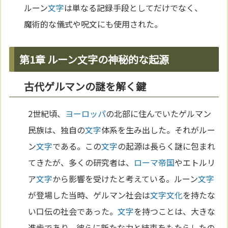
ルーン
文字
は単なる記録手段としてだけでなく、
魔術的な儀式や呪文にも使用された。
第1章 ルーン文字の神秘的な起源
古代ゲルマンの謎を解く鍵
2世紀頃、
ヨーロッパ
の北部に住んでいたゲルマン
民族は、独自の
文字
体系を生み出した。それがルー
ン
文字
である。この
文字
の起源は長らく謎に包まれ
てきたが、多くの研究者は、
ローマ
帝国
やエトルリ
ア
文字
から影響を受けたと考えている。ルーン
文字
が登場した当時、ゲルマン社会は
文字
文化
を持たな
い口伝の社会であった。
文字
を持つことは、大きな
進歩であり、彼らに新たな力と結束をもたらしたの