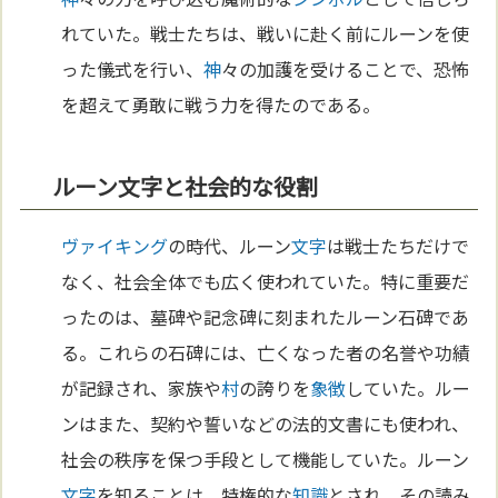
れていた。戦士たちは、戦いに赴く前にルーンを使
った儀式を行い、
神
々の加護を受けることで、恐怖
を超えて勇敢に戦う力を得たのである。
ルーン文字と社会的な役割
ヴァイキング
の時代、ルーン
文字
は戦士たちだけで
なく、社会全体でも広く使われていた。特に重要だ
ったのは、墓碑や記念碑に刻まれたルーン石碑であ
る。これらの石碑には、亡くなった者の名誉や功績
が記録され、家族や
村
の誇りを
象徴
していた。ルー
ンはまた、契約や誓いなどの法的文書にも使われ、
社会の秩序を保つ手段として機能していた。ルーン
文字
を知ることは、特権的な
知識
とされ、その読み