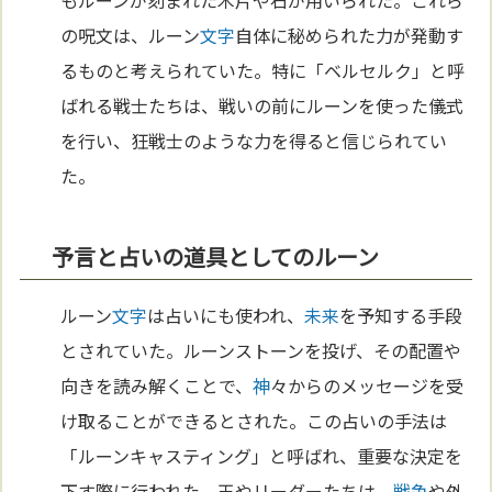
もルーンが刻まれた木片や石が用いられた。これら
の呪文は、ルーン
文字
自体に秘められた力が発動す
るものと考えられていた。特に「ベルセルク」と呼
ばれる戦士たちは、戦いの前にルーンを使った儀式
を行い、狂戦士のような力を得ると信じられてい
た。
予言と占いの道具としてのルーン
ルーン
文字
は占いにも使われ、
未来
を予知する手段
とされていた。ルーンストーンを投げ、その配置や
向きを読み解くことで、
神
々からのメッセージを受
け取ることができるとされた。この占いの手法は
「ルーンキャスティング」と呼ばれ、重要な決定を
下す際に行われた。王やリーダーたちは、
戦争
や外