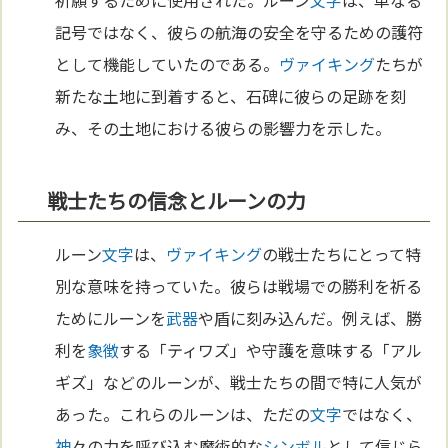
記号ではなく、彼らの航海の安全を守るための護符
として機能していたのである。
ヴァイキング
たちが
新たな土地に到着すると、石碑に彼らの足跡を刻
み、その土地における彼らの影響力を示した。
戦士たちの信念とルーンの力
ルーン
文字
は、
ヴァイキング
の戦士たちにとって特
別な意味を持っていた。彼らは戦場での勝利を祈る
ためにルーンを
武器
や盾に刻み込んだ。例えば、勝
利を
象徴
する「ティワズ」や守護を意味する「アル
ギズ」などのルーンが、戦士たちの間で特に人気が
あった。これらのルーンは、ただの
文字
ではなく、
神
々の力を呼び込む魔術的な
シンボル
として信じら