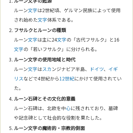
ルーン
文字
の起源
ルーン
文字
は2世紀頃、ゲルマン民族によって使用
され始めた
文字
体系である。
フサルクとルーンの種類
ルーン
文字
は主に24
文字
の「古代フサルク」と16
文字
の「若いフサルク」に分けられる。
ルーン
文字
の使用地域と時代
ルーン
文字
は
スカ
ンジナビア半島、
ドイツ
、
イギ
リス
などで4世紀から
12世紀
にかけて使用されてい
た。
ルーン石碑とその
文化
的意義
ルーン石碑は、北欧を中
心
に残されており、墓碑
や記念碑として社会的な役割を果たした。
ルーン
文字
の魔術的・
宗教
的側面