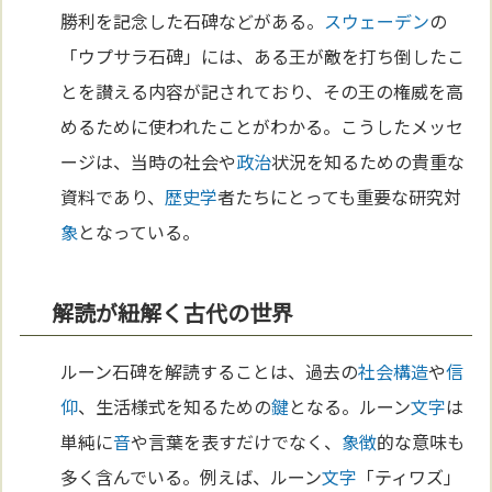
勝利を記念した石碑などがある。
スウェーデン
の
「ウプサラ石碑」には、ある王が敵を打ち倒したこ
とを讃える内容が記されており、その王の権威を高
めるために使われたことがわかる。こうしたメッセ
ージは、当時の社会や
政治
状況を知るための貴重な
資料であり、
歴史学
者たちにとっても重要な研究対
象
となっている。
解読が紐解く古代の世界
ルーン石碑を解読することは、過去の
社会構造
や
信
仰
、生活様式を知るための
鍵
となる。ルーン
文字
は
単純に
音
や言葉を表すだけでなく、
象徴
的な意味も
多く含んでいる。例えば、ルーン
文字
「ティワズ」