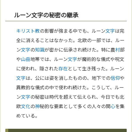
ルーン文字の秘密の継承
キリスト教
の影響が強まる中でも、ルーン
文字
は完
全に消えることはなかった。北欧の一部では、ルー
ン
文字
の
知識
が密かに伝承され続けた。特に農
村
部
や
山岳
地帯では、ルーン
文字
が魔術的な儀式や呪文
に使われ、隠された
存在
として生き残った。ルーン
文字
は、公には姿を消したものの、地下での
信仰
や
異教的な儀式の中で使われ続けた。こうして、ルー
ン
文字
の秘密は時代を超えて伝えられ、今日でも北
欧
文化
の
神
秘的な要素として多くの人々の関
心
を集
めている。