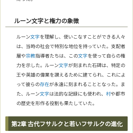
ルーン文字と権力の象徴
ルーン
文字
を理解し、使いこなすことができる人々
は、当時の社会で特別な地位を持っていた。支配者
層や
宗教
指導者たちは、この
文字
を使って自らの権
力を示した。ルーン
文字
が刻まれた石碑は、特定の
王や英雄の偉業を讃えるために建てられ、これによ
って彼らの
存在
が永遠に刻まれることとなった。ま
た、ルーン
文字
は法的な記録にも使われ、
村
や都市
の歴史を形作る役割も果たしていた。
第2章 古代フサルクと若いフサルクの進化