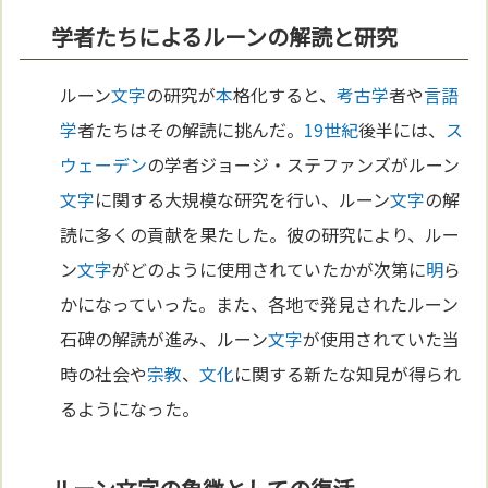
学者たちによるルーンの解読と研究
ルーン
文字
の研究が
本
格化すると、
考古学
者や
言語
学
者たちはその解読に挑んだ。
19世紀
後半には、
ス
ウェーデン
の学者ジョージ・ステファンズがルーン
文字
に関する大規模な研究を行い、ルーン
文字
の解
読に多くの貢献を果たした。彼の研究により、ルー
ン
文字
がどのように使用されていたかが次第に
明
ら
かになっていった。また、各地で発見されたルーン
石碑の解読が進み、ルーン
文字
が使用されていた当
時の社会や
宗教
、
文化
に関する新たな知見が得られ
るようになった。