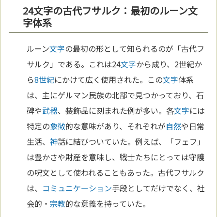
24文字の古代フサルク：最初のルーン文
字体系
ルーン
文字
の最初の形として知られるのが「古代フ
サルク」である。これは24
文字
から成り、2世紀か
ら
8世紀
にかけて広く使用された。この
文字
体系
は、主にゲルマン民族の北部で見つかっており、石
碑や
武器
、装飾品に刻まれた例が多い。各
文字
には
特定の
象徴
的な意味があり、それぞれが
自然
や日常
生活、
神
話に結びついていた。例えば、「フェフ」
は豊かさや財産を意味し、戦士たちにとっては守護
の呪文として使われることもあった。古代フサルク
は、
コミュニケーション
手段としてだけでなく、社
会的・
宗教
的な意義を持っていた。