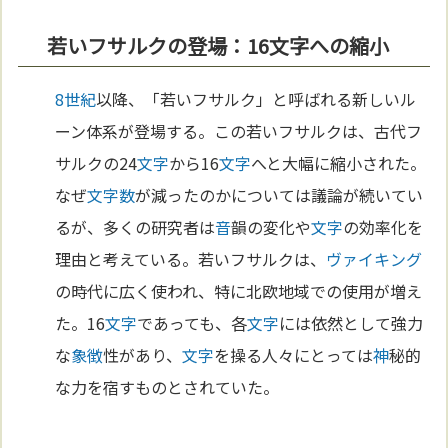
若いフサルクの登場：16文字への縮小
8世紀
以降、「若いフサルク」と呼ばれる新しいル
ーン体系が登場する。この若いフサルクは、古代フ
サルクの24
文字
から16
文字
へと大幅に縮小された。
なぜ
文字
数
が減ったのかについては議論が続いてい
るが、多くの研究者は
音
韻の変化や
文字
の効率化を
理由と考えている。若いフサルクは、
ヴァイキング
の時代に広く使われ、特に北欧地域での使用が増え
た。16
文字
であっても、各
文字
には依然として強力
な
象徴
性があり、
文字
を操る人々にとっては
神
秘的
な力を宿すものとされていた。