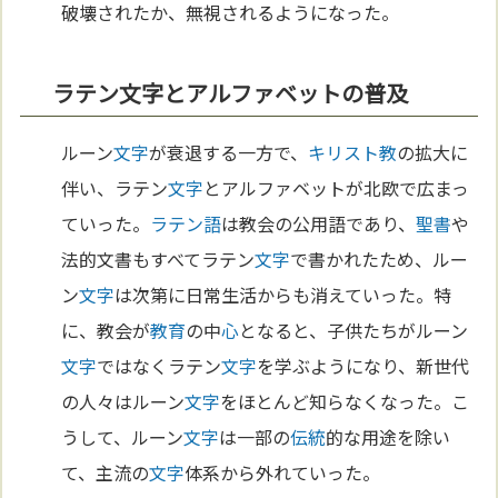
破壊されたか、無視されるようになった。
ラテン文字とアルファベットの普及
ルーン
文字
が衰退する一方で、
キリスト教
の拡大に
伴い、ラテン
文字
とアルファベットが北欧で広まっ
ていった。
ラテン語
は教会の公用語であり、
聖書
や
法的文書もすべてラテン
文字
で書かれたため、ルー
ン
文字
は次第に日常生活からも消えていった。特
に、教会が
教育
の中
心
となると、子供たちがルーン
文字
ではなくラテン
文字
を学ぶようになり、新世代
の人々はルーン
文字
をほとんど知らなくなった。こ
うして、ルーン
文字
は一部の
伝統
的な用途を除い
て、主流の
文字
体系から外れていった。