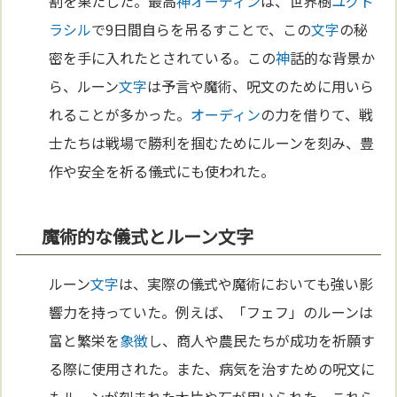
割を果たした。最高
神
オーディン
は、世界樹
ユグド
ラシル
で9日間自らを吊るすことで、この
文字
の秘
密を手に入れたとされている。この
神
話的な背景か
ら、ルーン
文字
は予言や魔術、呪文のために用いら
れることが多かった。
オーディン
の力を借りて、戦
士たちは戦場で勝利を掴むためにルーンを刻み、豊
作や安全を祈る儀式にも使われた。
魔術的な儀式とルーン文字
ルーン
文字
は、実際の儀式や魔術においても強い影
響力を持っていた。例えば、「フェフ」のルーンは
富と繁栄を
象徴
し、商人や農民たちが成功を祈願す
る際に使用された。また、病気を治すための呪文に