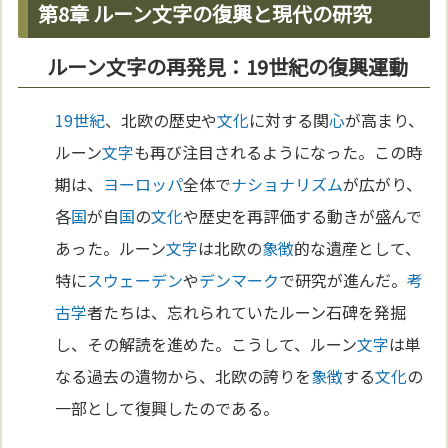
第8章 ルーン文字の復興と現代の研究
ルーン文字の再発見：19世紀の復興運動
19世紀
、北欧の歴史や
文化
に対する関
心
が高まり、
ルーン
文字
も再び注目されるようになった。この時
期は、
ヨーロッパ
全体で
ナショナリズム
が広がり、
各
国
が自
国
の
文化
や歴史を再評価する動きが盛んで
あった。ルーン
文字
は北欧の
象徴
的な遺産として、
特に
スウェーデン
や
デンマーク
で研究が進んだ。
考
古学
者たちは、忘れられていたルーン石碑を発掘
し、その解読を進めた。こうして、ルーン
文字
は単
なる過去の遺物から、北欧の誇りを
象徴
する
文化
の
一部として復興したのである。