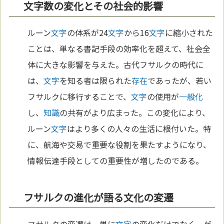
文字数の変化とその社会的影響
ルーン
文字
の体系が24
文字
から16
文字
に縮小された
ことは、単なる書記手段の効率化を超えて、社会全
体に大きな影響を与えた。古代フサルクの時代に
は、
文字
を知る者は限られた
存在
であったが、若い
フサルクに移行することで、
文字
の使用が
一般化
し、
知識
の共有がより広まった。この変化により、
ルーン
文字
はより多くの人々の生活に根付いた。特
に、航海や交易で重要な役割を果たすようになり、
情報伝達手段としての重要性が増したのである。
フサルクの進化が語る文化の変遷