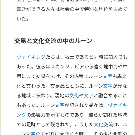
書きができる人々は社会の中で特別な地位を占めて
いた。
交易と文化交流の中のルーン
ヴァイキング
たちは、戦士であると同時に商人でも
あった。彼らは
スカ
ンジナビアから遠く地中海や中
東にまで交易を広げ、その過程でルーン
文字
も異
文
化
と交わった。交易品とともに、ルーン
文字
が異な
る地域に伝わり、現地の
文化
や
文字
と融合すること
もあった。ルーン
文字
が記された品々は、
ヴァイキ
ング
の影響力を示すものであり、彼らが訪れた地域
での足跡として残された。こうした
文化
交流は、ル
ーン
文字
の広がりに大きく貢献し、その後の北欧の