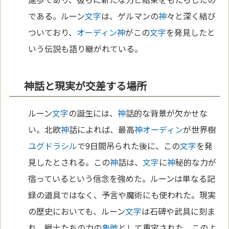
である。ルーン
文字
は、ゲルマンの
神
々と深く結び
ついており、
オーディン
神
がこの
文字
を発見したと
いう伝説も語り継がれている。
神話と現実が交差する場所
ルーン
文字
の誕生には、
神
話的な背景が欠かせな
い。北欧
神
話によれば、最高
神
オーディン
が世界樹
ユグドラシル
で9日間吊られた後に、この
文字
を発
見したとされる。この
神
話は、
文字
に
神
秘的な力が
宿っているという信念を強めた。ルーンは単なる記
録の道具ではなく、予言や魔術にも使われた。現実
の歴史においても、ルーン
文字
は石碑や武具に刻ま
れ、戦士たちの力の
象徴
として重宝された。このよ