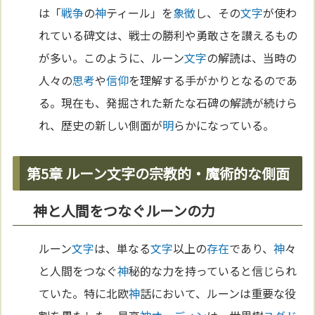
は「
戦争
の
神
ティール」を
象徴
し、その
文字
が使わ
れている碑文は、戦士の勝利や勇敢さを讃えるもの
が多い。このように、ルーン
文字
の解読は、当時の
人々の
思考
や
信仰
を理解する手がかりとなるのであ
る。現在も、発掘された新たな石碑の解読が続けら
れ、歴史の新しい側面が
明
らかになっている。
第5章 ルーン文字の宗教的・魔術的な側面
神と人間をつなぐルーンの力
ルーン
文字
は、単なる
文字
以上の
存在
であり、
神
々
と人間をつなぐ
神
秘的な力を持っていると信じられ
ていた。特に北欧
神
話において、ルーンは重要な役