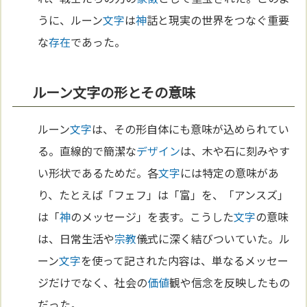
うに、ルーン
文字
は
神
話と現実の世界をつなぐ重要
な
存在
であった。
ルーン文字の形とその意味
ルーン
文字
は、その形自体にも意味が込められてい
る。直線的で簡潔な
デザイン
は、木や石に刻みやす
い形状であるためだ。各
文字
には特定の意味があ
り、たとえば「フェフ」は「富」を、「アンスズ」
は「
神
のメッセージ」を表す。こうした
文字
の意味
は、日常生活や
宗教
儀式に深く結びついていた。ル
ーン
文字
を使って記された内容は、単なるメッセー
ジだけでなく、社会の
価値
観や信念を反映したもの
だった。