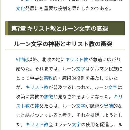
文化
発展にも重要な役割を果たしたのである。
第7章 キリスト教とルーン文字の衰退
ルーン文字の神秘とキリスト教の衝突
9世紀
以降、北欧の地に
キリスト教
が急速に広がり
始めた。それまでは、ルーン
文字
はゲルマン民族に
とって重要な
宗教
的・魔術的役割を果たしていた
が、
キリスト教
が普及するにつれて、ルーン
文字
は
次第に異教の
象徴
と見なされるようになった。
キリ
スト教
の
神
父たちは、ルーン
文字
が魔術や
異端
的な
力と結びついていると考え、それを排除しようとし
た。
キリスト教
会はラテン
文字
の使用を促進し、ル