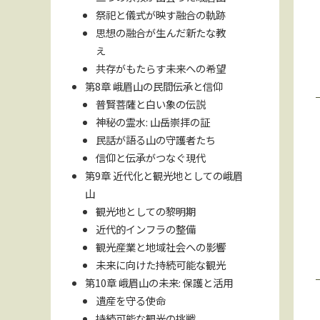
祭祀と儀式が映す融合の軌跡
思想の融合が生んだ新たな教
え
共存がもたらす未来への希望
第8章 峨眉山の民間伝承と信仰
普賢菩薩と白い象の伝説
神秘の霊水: 山岳崇拝の証
民話が語る山の守護者たち
信仰と伝承がつなぐ現代
第9章 近代化と観光地としての峨眉
山
観光地としての黎明期
近代的インフラの整備
観光産業と地域社会への影響
未来に向けた持続可能な観光
第10章 峨眉山の未来: 保護と活用
遺産を守る使命
持続可能な観光の挑戦