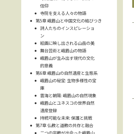
信仰
寺院を支える人々の物語
第5章 峨眉山と中国文化の結びつき
詩人たちのインスピレーショ
ン
絵画に映し出される山岳の美
舞台芸術と峨眉山の物語
峨眉山が生み出す現代の文化
的意義
第6章 峨眉山の自然遺産と生態系
峨眉山の秘宝: 生物多様性の宝
庫
雲海と朝陽: 峨眉山の自然現象
峨眉山とユネスコの世界自然
遺産登録
持続可能な未来: 保護と挑戦
第7章 仏教と道教の共存と融合
二つの宗教が出会った峨眉山