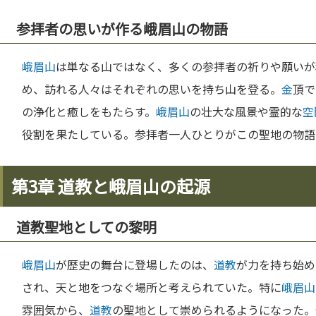
参拝者の思いが作る峨眉山の物語
峨眉山
は単なる山ではなく、多くの参拝者の祈りや願いが
め、訪れる人々はそれぞれの思いを持ち山を登る。
金
頂で
の浄化と癒しをもたらす。
峨眉山
の壮大な風景や霊的な
空
役割を果たしている。参拝者一人ひとりがこの聖地の物語
第3章 道教と峨眉山の起源
道教聖地としての黎明
峨眉山
が歴史の舞台に登場したのは、
道教
が力を持ち始め
され、天と地をつなぐ場所と考えられていた。特に
峨眉山
雰囲気から、
道教
の聖地として崇められるようになった。