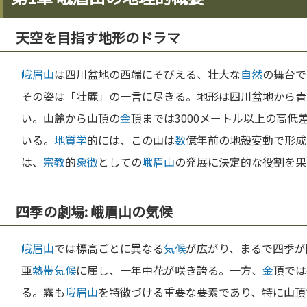
天空を目指す地形のドラマ
峨眉山
は四川盆地の西端にそびえる、壮大な
自然
の舞台で
その姿は「壮麗」の一言に尽きる。地形は四川盆地から青
い。山麓から山頂の
金
頂までは3000メートル以上の高
いる。
地質学
的には、この山は
数
億年前の地殻変動で形成
は、
宗教
的
象徴
としての
峨眉山
の発展に決定的な役割を果
四季の劇場: 峨眉山の気候
峨眉山
では標高ごとに異なる
気候
が広がり、まるで四季が
亜
熱帯
気候
に属し、一年中花が咲き誇る。一方、
金
頂では
る。霧も
峨眉山
を特徴づける重要な要素であり、特に山頂