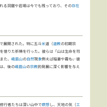
れる洞窟や岩場は今でも残っており、その
存在
で展開された。特に五斗
米
道（
道教
の初期宗
を借りた祈祷を行った。彼らは「山は生命を司
また、
峨眉山
の
自然
現
象
――例えば稲妻や霧――も、彼
は、後の
峨眉山
の
宗教
的発展に深く影響を与え
修行者たちは深い山中で
瞑想
し、天地の気（
エ