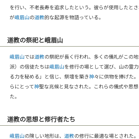
を行い、不老長寿を追求したという。彼らが使用したとさ
が
峨眉山
の
道教
的な起源を物語っている。
道教の祭祀と峨眉山
峨眉山
では
道教
の祭祀が長く行われ、多くの儀礼がこの地
派）の信徒たちは
峨眉山
を修行の場として選び、山の霊力
る力を秘める」と信じ、祭壇を築き
神
々に供物を捧げた。
らにとって
神
聖な兆候と見なされた。これらの儀式や思想
た。
道教の思想と修行者たち
峨眉山
の険しい地形は、
道教
の修行に最適な場とされた。