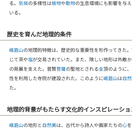
る。
気候
の多様性は
植物
や
動物
の生息環境にも影響を与え
いる。
歴史を育んだ地理的条件
峨眉山
の地理的特徴は、歴史的な重要性を形作ってきた。
じて茶や
塩
が交易されていた。また、険しい地形は外敵か
の発展を支えた。普賢
菩薩
の聖地とされる
金
頂のように、
性を利用した寺院が建設された。このように
峨眉山
は
自然
た。
地理的背景がもたらす文化的インスピレーショ
峨眉山
の地形と
自然
美
は、古代から詩人や画家たちの
心
を