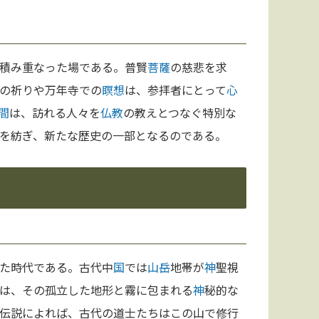
積み重なった場である。普賢
菩薩
の慈悲を求
の祈りや万年寺での
瞑想
は、参拝者にとって
心
間
は、訪れる人々を
仏教
の教えとつなぐ特別な
を紡ぎ、新たな歴史の一部となるのである。
た時代である。古代中
国
では
山岳
地帯が
神
聖視
は、その孤立した地形と霧に包まれる
神
秘的な
伝説によれば、古代の道士たちはこの山で修行