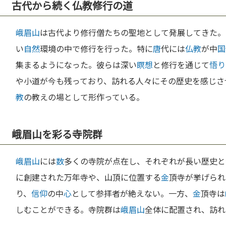
古代から続く仏教修行の道
峨眉山
は古代より修行僧たちの聖地として発展してきた。
い
自然
環境の中で修行を行った。特に
唐
代には
仏教
が中
国
集まるようになった。彼らは深い
瞑想
と修行を通じて
悟り
や小道が今も残っており、訪れる人々にその歴史を感じさ
教
の教えの場として形作っている。
峨眉山を彩る寺院群
峨眉山
には
数
多くの寺院が点在し、それぞれが長い歴史と
に創建された万年寺や、山頂に位置する
金
頂寺が挙げられ
り、
信仰
の中
心
として参拝者が絶えない。一方、
金
頂寺は
しむことができる。寺院群は
峨眉山
全体に配置され、訪れ