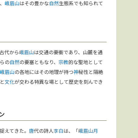
、
峨眉山
はその豊かな
自然
生態系でも知られて
古代から
峨眉山
は交通の要衝であり、山麓を通
らの
自然
の要塞ともなり、
宗教
的な聖地として
峨眉山
の各地にはその地理が持つ
神
秘性と隔絶
と
文化
が交わる特異な場として歴史を刻んでき
ン
捉えてきた。
唐
代の詩人
李白
は、「
峨眉山
月