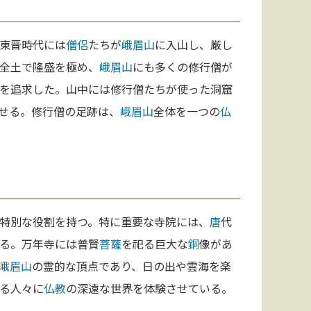
東晋時代には
僧侶
たちが
峨眉山
に入山し、厳し
全土で隆盛を極め、
峨眉山
にも多くの修行僧が
を追求した。山中には修行僧たちが使った洞窟
せる。修行僧の足跡は、
峨眉山
全体を一つの
仏
特別な役割を持つ。特に重要な寺院には、
唐
代
る。万年寺には普賢
菩薩
を祀る巨大な
銅
像があ
峨眉山
の霊的な頂点であり、日の出や雲海を楽
る人々に
仏教
の深遠な世界を体験させている。