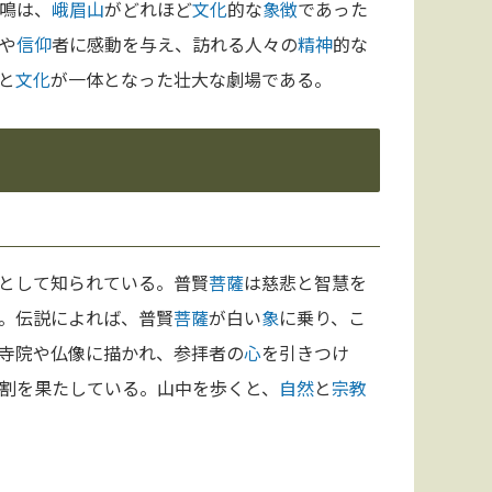
鳴は、
峨眉山
がどれほど
文化
的な
象徴
であった
や
信仰
者に感動を与え、訪れる人々の
精神
的な
と
文化
が一体となった壮大な劇場である。
として知られている。普賢
菩薩
は慈悲と智慧を
。伝説によれば、普賢
菩薩
が白い
象
に乗り、こ
寺院や仏像に描かれ、参拝者の
心
を引きつけ
割を果たしている。山中を歩くと、
自然
と
宗教