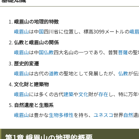
峨眉山
の地理的特徴
峨眉山
は中
国
四川省に位置し、標高3099メートルの
峨
仏教
と
峨眉山
の関係
峨眉山
は中
国
仏教
四大名山の一つであり、普賢
菩薩
の聖
歴史的変遷
峨眉山
は古代の
道教
の聖地として発展したが、
仏教
が伝
文化
財と
建築
物
峨眉山
には多くの古代
建築
や
文化
財が
存在
し、特に万年
自然
遺産と生態系
峨眉山
は豊かな
生物多様性
を持ち、
ユネスコ
世界
自然
遺
第1章 峨眉山の地理的概要