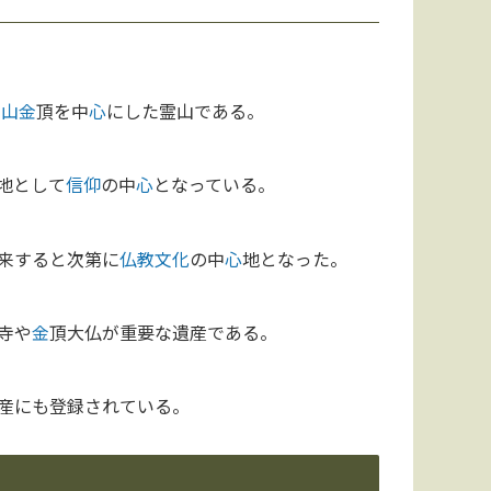
眉山
金
頂を中
心
にした霊山である。
地として
信仰
の中
心
となっている。
来すると次第に
仏教
文化
の中
心
地となった。
寺や
金
頂大仏が重要な遺産である。
産にも登録されている。