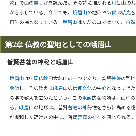
歌」で山の
美
しさを詠んだ。その詩に描かれる
月
と山の共
かを示している。今日でも、
峨眉山
の地形や
気候
は
観光
客
再生の場となっている。
峨眉山
はただの山ではなく、
自然
第2章 仏教の聖地としての峨眉山
普賢菩薩の神秘と峨眉山
峨眉山
は中
国
仏教
四大名山の一つであり、普賢
菩薩
の聖地
象徴
し、その教えは
峨眉山
の
信仰
文化
の中
心
となってきた
の地で教えを広めたという。この
象徴
的な物語は、山中の
る。
峨眉山
の地形は、普賢
菩薩
の
神
秘性をさらに高める役
が調和した静けさの中に、普賢
菩薩
の
存在
を感じられる。