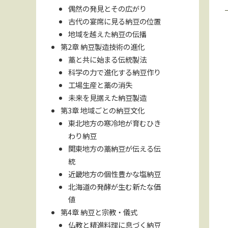
偶然の発見とその広がり
古代の宴席に見る納豆の位置
地域を越えた納豆の伝播
第2章 納豆製造技術の進化
藁と共に始まる伝統製法
科学の力で進化する納豆作り
工場生産と藁の消失
未来を見据えた納豆製造
第3章 地域ごとの納豆文化
東北地方の寒冷地が育むひき
わり納豆
関東地方の藁納豆が伝える伝
統
近畿地方の個性豊かな塩納豆
北海道の発酵が生む新たな価
値
第4章 納豆と宗教・儀式
仏教と精進料理に息づく納豆