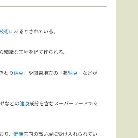
技術
にあるとされている。
ら精緻な工程を経て作られる。
きわり
納豆
」や関東地方の「藁
納豆
」などが
ーゼなどの
健康
成分を含むスーパーフードであ
おり、
健康
志向の高い層に受け入れられてい