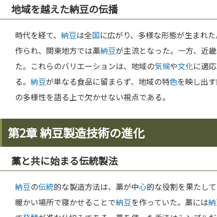
地域を越えた納豆の伝播
時代を経て、
納豆
は全
国
に広がり、多様な形態が生まれた
作られ、関東地方では藁
納豆
が主流となった。一方、近畿
た。これらのバリエーションは、地域の
気候
や
文化
に適応
る。
納豆
が単なる食品に留まらず、地域の特
色
を映し出す
の多様性を語る上で欠かせない視点である。
第2章 納豆製造技術の進化
藁と共に始まる伝統製法
納豆
の
伝統
的な製造方法は、藁が中
心
的な役割を果たして
暖かい場所で寝かせることで
納豆
を作っていた。藁には
納