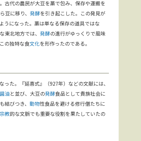
。古代の農民が大豆を藁で包み、保存や運搬を
）が藁から豆に移り、
発酵
を引き起こした。この発見が
ようになった。藁は単なる保存の道具ではな
な東北地方では、
発酵
の進行がゆっくりで風味
この独特な食
文化
を形作ったのである。
なった。『延喜式』（927年）などの文献には、
醤油
と並び、大豆の
発酵
食品として貴族社会に
も結びつき、
動物
性食品を避ける修行僧たちに
宗教
的な文脈でも重要な役割を果たしていたの