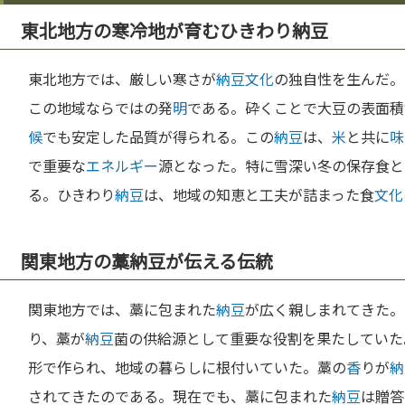
東北地方の寒冷地が育むひきわり納豆
東北地方では、厳しい寒さが
納豆
文化
の独自性を生んだ。
この地域ならではの発
明
である。砕くことで大豆の表面積
候
でも安定した品質が得られる。この
納豆
は、
米
と共に
味
で重要な
エネルギー
源となった。特に雪深い冬の保存食と
る。ひきわり
納豆
は、地域の知恵と工夫が詰まった食
文化
関東地方の藁納豆が伝える伝統
関東地方では、藁に包まれた
納豆
が広く親しまれてきた。
り、藁が
納豆
菌の供給源として重要な役割を果たしていた
形で作られ、地域の暮らしに根付いていた。藁の
香
りが
納
されてきたのである。現在でも、藁に包まれた
納豆
は贈答