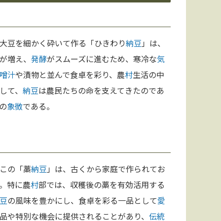
大豆を細かく砕いて作る「ひきわり
納豆
」は、
が増え、
発酵
がスムーズに進むため、寒冷な
気
噌汁
や漬物と並んで食卓を彩り、農
村
生活の中
して、
納豆
は農民たちの命を支えてきたのであ
の
象徴
である。
この「藁
納豆
」は、古くから家庭で作られてお
。特に農
村
部では、収穫後の藁を有効活用する
豆
の風味を豊かにし、食卓を彩る一品として
愛
品や特別な機会に提供されることがあり、
伝統