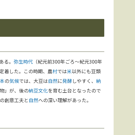
ある。
弥生時代
（紀元前300年ごろ～紀元300年
定着した。この時期、農
村
では
米
以外にも豆類
本
の
気候
では、大豆は
自然
に
発酵
しやすく、
納
物」が、後の
納豆
文化
を育む土台となったので
の創意工夫と
自然
への深い理解があった。