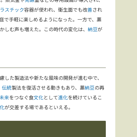
ラスチック
容器が使われ、衛生面でも改
善
され
庭で手軽に楽しめるようになった。一方で、藁
かしむ声も増えた。この時代の変化は、
納豆
が
慮した製造法や新たな風味の開発が進む中で、
、
伝統
製法を復活させる動きもあり、藁
納豆
の再
未来
をつなぐ食
文化
として
進化
を続けているこ
化
が交差する場であるといえる。