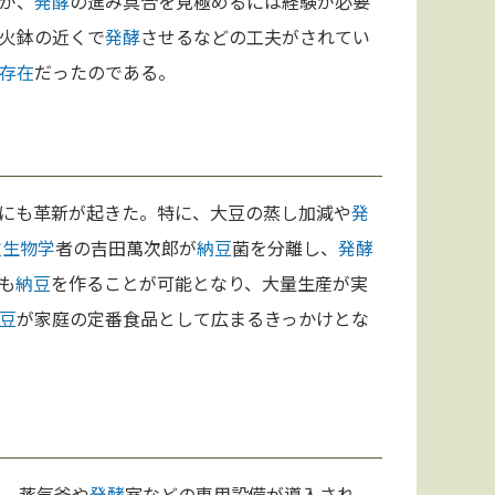
が、
発酵
の進み具合を見極めるには経験が必要
火鉢の近くで
発酵
させるなどの工夫がされてい
存在
だったのである。
にも革新が起きた。特に、大豆の蒸し加減や
発
微
生物学
者の吉田萬次郎が
納豆
菌を分離し、
発酵
も
納豆
を作ることが可能となり、大量生産が実
豆
が家庭の定番食品として広まるきっかけとな
た。蒸気釜や
発酵
室などの専用設備が導入され、