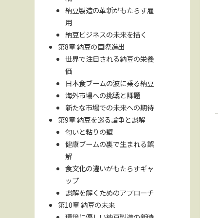
納豆製造の革新がもたらす雇
用
納豆ビジネスの未来を描く
第8章 納豆の国際進出
世界で注目される納豆の栄養
価
日本食ブームの波に乗る納豆
海外市場への挑戦と課題
新たな市場での未来への期待
第9章 納豆を巡る論争と誤解
匂いと粘りの壁
健康ブームの裏で生まれる誤
解
食文化の違いがもたらすギャ
ップ
誤解を解くためのアプローチ
第10章 納豆の未来
環境に優しい納豆製造の新時