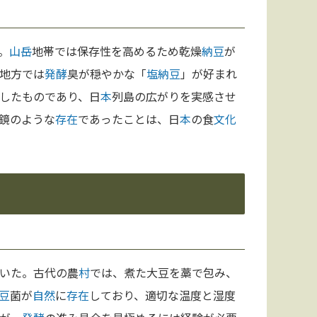
。
山岳
地帯では保存性を高めるため乾燥
納豆
が
地方では
発酵
臭が穏やかな「
塩
納豆
」が好まれ
したものであり、日
本
列島の広がりを実感させ
鏡のような
存在
であったことは、日
本
の食
文化
いた。古代の農
村
では、煮た大豆を藁で包み、
豆
菌が
自然
に
存在
しており、適切な温度と湿度