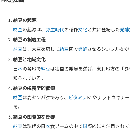
納豆
の起源
納豆
の起源は、
弥生時代
の稲作
文化
と共に登場した
発酵
納豆
の製造工程
納豆
は、大豆を蒸して
納豆
菌で
発酵
させるシンプルなが
納豆
と地域
文化
日
本
の各地で
納豆
は独自の発展を遂げ、東北地方の「ひ
知られている。
納豆
の
栄養
学的
価値
納豆
は高タンパクであり、
ビタミン
K2やナットウキナ
る。
納豆
の
国
際的な影響
納豆
は現代の日
本
食ブームの中で
国
際的にも注目されて