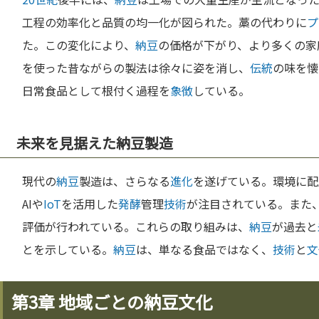
工程の効率化と品質の均一化が図られた。藁の代わりに
プ
た。この変化により、
納豆
の価格が下がり、より多くの家
を使った昔ながらの製法は徐々に姿を消し、
伝統
の味を懐
日常食品として根付く過程を
象徴
している。
未来を見据えた納豆製造
現代の
納豆
製造は、さらなる
進化
を遂げている。環境に配
AIや
IoT
を活用した
発酵
管理
技術
が注目されている。また
評価が行われている。これらの取り組みは、
納豆
が過去と
とを示している。
納豆
は、単なる食品ではなく、
技術
と
文
第3章 地域ごとの納豆文化