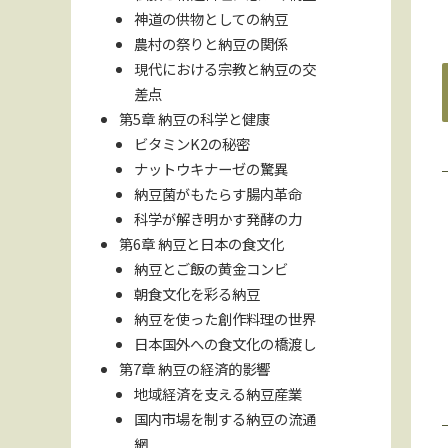
神道の供物としての納豆
農村の祭りと納豆の関係
現代における宗教と納豆の交
差点
第5章 納豆の科学と健康
ビタミンK2の秘密
ナットウキナーゼの驚異
納豆菌がもたらす腸内革命
科学が解き明かす発酵の力
第6章 納豆と日本の食文化
納豆とご飯の黄金コンビ
朝食文化を彩る納豆
納豆を使った創作料理の世界
日本国外への食文化の橋渡し
第7章 納豆の経済的影響
地域経済を支える納豆産業
国内市場を制する納豆の流通
網