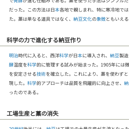
で
発酵
が進む仕組みである。藁を使った手法はシンプルだ
だった。この方法は日
本
各地で親しまれ、特に寒冷地では
た。藁は単なる道具ではなく、
納豆
文化
の
象徴
ともいえる
科学の力で進化する納豆作り
明治
時代に入ると、西洋
科学
が日
本
に導入され、
納豆
製造
酵
温度を
科学
的に管理する試みが始まった。1905年には
を安定させる
技術
を確立した。これにより、藁を使わずと
現した。
科学
的アプローチは品質を飛躍的に向上させ、
納
ったのである。
工場生産と藁の消失
20世紀
後半には、
納豆
は工場での大量生産が主流となっ