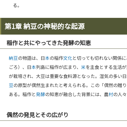
る。
第1章 納豆の神秘的な起源
稲作と共にやってきた発酵の知恵
納豆
の物語は、日
本
の稲作
文化
と切っても切れない関係に
ごろ）、日
本
列島に稲作が広まり、
米
を主食とする生活が
が栽培され、大豆は重要な食料源となった。湿気の多い日
豆
の原型が偶然生まれたと考えられる。この「偶然の贈り
ある。稲作と
発酵
の知恵が融合した背景には、農
村
の人々
偶然の発見とその広がり