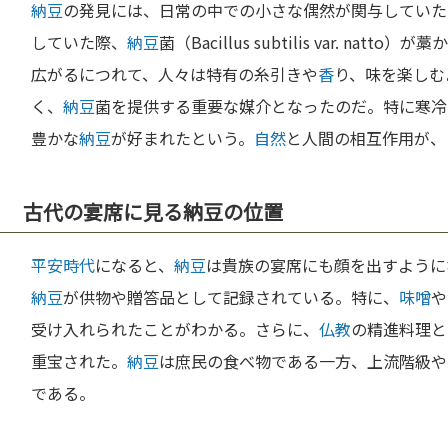
納豆
の発見には、日常の中での小さな偶然が関与していた
していた際、
納豆
菌（Bacillus subtilis var. natto
広がるにつれて、人々は特有の糸引きや
香
り、味を楽しむ
く、
納豆
菌を提供する重要な媒介となったのだ。特に寒冷
豊かな
納豆
が好まれたという。
自然
と人間の相互作用が、
古代の宴席に見る納豆の位置
平安時代
になると、
納豆
は貴族の宴席にも顔を出すように
納豆
が供物や贈答品として記録されている。特に、
味噌
や
受け入れられたことがわかる。さらに、
仏教
の精進料理と
重宝された。
納豆
は庶民の食べ物である一方、上流階級や
である。