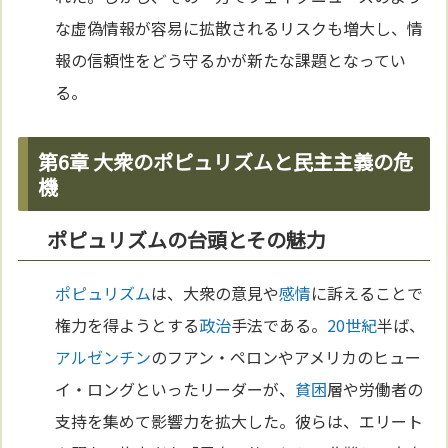
な虚偽情報が容易に拡散されるリスクも増大し、情
報の信頼性をどう守るかが新たな課題となってい
る。
第6章 大衆のポピュリズムと民主主義の危
機
ポピュリズムの台頭とその魅力
ポピュリズム
は、大衆の意見や
感情
に訴えることで
権力を得ようとする
政治
手法である。
20世紀
半ば、
アルゼンチン
のフアン・ペロンやアメリカのヒュー
イ・ロングといったリーダーが、
貧困
層や労働者の
支持を集めて影響力を拡大した。彼らは、エリート