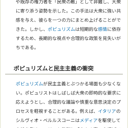
や既存の権力者を「民衆の敵」として非難し、大衆
に寄り添う姿勢を示した。この手法は大衆に強い共
感を与え、彼らを一つの力にまとめ上げることがで
きた。しかし、
ポピュリズム
は短期的な
感情
に依存
するため、長期的な視点や合理的な政策を見失いが
ちである。
ポピュリズムと民主主義の衝突
ポピュリズム
が民主主義とぶつかる場面も少なくな
い。ポピュリストはしばしば大衆の即時的な要求に
応えようとし、合理的な議論や慎重な意思決定のプ
ロセスを軽視することがある。例えば、
イタリア
の
シルヴィオ・ベルルスコーニは
メディア
を駆使して