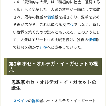
ての「受動的な大衆」は「積極的に社会に意見する
大衆」へと変貌した。大衆の意見が一瞬にして拡散
され、既存の権威や
価値
観を揺さぶり、変革を求め
る声が広がる。これは単なる反抗
心
ではなく、新し
い世界を築くための試みともいえる。このようにし
て、大衆はエリートへの挑戦を続け、独自の
価値
観
で社会を動かす
存在
へと成長していった。
第2章 ホセ・オルテガ・イ・ガセットの視
点
思想家ホセ・オルテガ・イ・ガセットの
誕生
スペイン
の
哲学
者ホセ・オルテガ・イ・ガセット