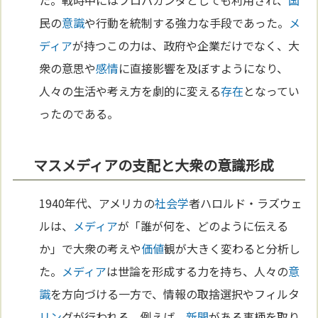
民の
意識
や行動を統制する強力な手段であった。
メ
ディア
が持つこの力は、政府や企業だけでなく、大
衆の意思や
感情
に直接影響を及ぼすようになり、
人々の生活や考え方を劇的に変える
存在
となってい
ったのである。
マスメディアの支配と大衆の意識形成
1940年代、アメリカの
社会学
者ハロルド・ラズウェ
ルは、
メディア
が「誰が何を、どのように伝える
か」で大衆の考えや
価値
観が大きく変わると分析し
た。
メディア
は世論を形成する力を持ち、人々の
意
識
を方向づける一方で、情報の取捨選択やフィルタ
リン
グが行われる。例えば、
新聞
がある事柄を取り