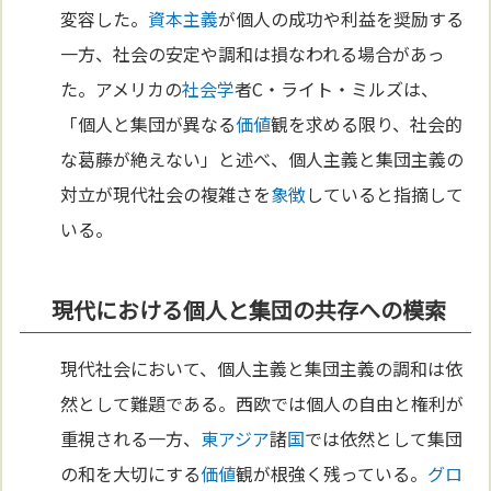
変容した。
資本主義
が個人の成功や利益を奨励する
一方、社会の安定や調和は損なわれる場合があっ
た。アメリカの
社会学
者C・ライト・ミルズは、
「個人と集団が異なる
価値
観を求める限り、社会的
な葛藤が絶えない」と述べ、個人主義と集団主義の
対立が現代社会の複雑さを
象徴
していると指摘して
いる。
現代における個人と集団の共存への模索
現代社会において、個人主義と集団主義の調和は依
然として難題である。西欧では個人の自由と権利が
重視される一方、
東アジア
諸
国
では依然として集団
の和を大切にする
価値
観が根強く残っている。
グロ