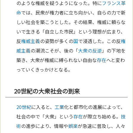
のような権威を疑うようになった。特に
フランス革
命
では、民衆が権力者に立ち向かい、自らの力で新
しい社会を築こうとした。その結果、権威に頼らな
いで生きる「自立した市民」という理想が広まり、
反
権威主義
の姿勢が多くの
国
で浸透した。この反
権
威主義
の潮流こそが、後の「
大衆の反逆
」の下地を
築き、大衆が権威に縛られない自由な
存在
へと変わ
っていくきっかけとなる。
20世紀の大衆社会の到来
20世紀
に入ると、
工業
化と都市化の進展によって、
社会の中で「大衆」という
存在
が際立ち始める。
技
術
の進歩により、情報や
娯楽
が急速に普及し、人々