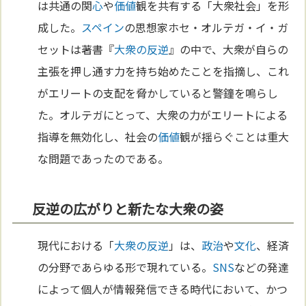
は共通の関
心
や
価値
観を共有する「大衆社会」を形
成した。
スペイン
の思想家ホセ・オルテガ・イ・ガ
セットは著書『
大衆の反逆
』の中で、大衆が自らの
主張を押し通す力を持ち始めたことを指摘し、これ
がエリートの支配を脅かしていると警鐘を鳴らし
た。オルテガにとって、大衆の力がエリートによる
指導を無効化し、社会の
価値
観が揺らぐことは重大
な問題であったのである。
反逆の広がりと新たな大衆の姿
現代における「
大衆の反逆
」は、
政治
や
文化
、経済
の分野であらゆる形で現れている。
SNS
などの発達
によって個人が情報発信できる時代において、かつ