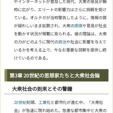
やインターネットが普及した現代、大衆の意見が瞬
時に広がり、エリートの影響力はさらに挑戦を受け
ている。オルテガが当時警告したように、情報の質
が疑わしいまま拡散され、大衆の
感情
や意見が社会
を動かす状況が頻繁に見られる。彼の理論は、大衆
の力がどのように現代の
政治
や社会に影響を与えて
いるかを考える上で、今なお重要な洞察を提供し続
けているのである。
第3章 20世紀の思想家たちと大衆社会論
大衆社会の到来とその警鐘
20世紀
初頭、
工業
化と都市化が進む中、「大衆社
会」が急速に現れ始めた。急激な都市集中と大衆の