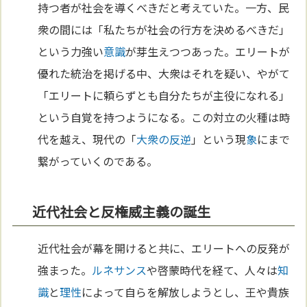
持つ者が社会を導くべきだと考えていた。一方、民
衆の間には「私たちが社会の行方を決めるべきだ」
という力強い
意識
が芽生えつつあった。エリートが
優れた統治を掲げる中、大衆はそれを疑い、やがて
「エリートに頼らずとも自分たちが主役になれる」
という自覚を持つようになる。この対立の火種は時
代を越え、現代の「
大衆の反逆
」という現
象
にまで
繋がっていくのである。
近代社会と反権威主義の誕生
近代社会が幕を開けると共に、エリートへの反発が
強まった。
ルネサンス
や啓蒙時代を経て、人々は
知
識
と
理性
によって自らを解放しようとし、王や貴族