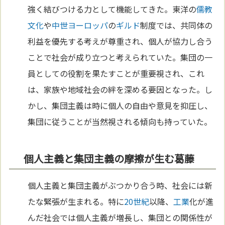
強く結びつける力として機能してきた。東洋の
儒教
文化
や
中世
ヨーロッパ
の
ギルド
制度では、共同体の
利益を優先する考えが尊重され、個人が協力し合う
ことで社会が成り立つと考えられていた。集団の一
員としての役割を果たすことが重要視され、これ
は、家族や地域社会の絆を深める要因となった。し
かし、集団主義は時に個人の自由や意見を抑圧し、
集団に従うことが当然視される傾向も持っていた。
個人主義と集団主義の摩擦が生む葛藤
個人主義と集団主義がぶつかり合う時、社会には新
たな緊張が生まれる。特に
20世紀
以降、
工業
化が進
んだ社会では個人主義が増長し、集団との関係性が