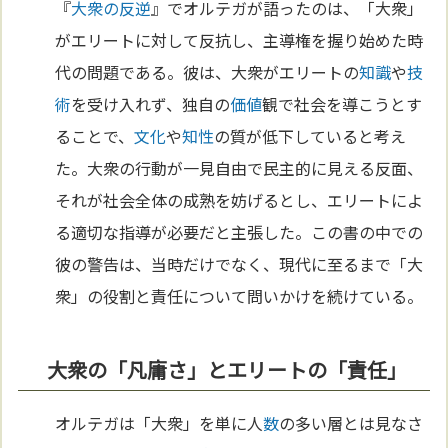
『
大衆の反逆
』でオルテガが語ったのは、「大衆」
がエリートに対して反抗し、主導権を握り始めた時
代の問題である。彼は、大衆がエリートの
知識
や
技
術
を受け入れず、独自の
価値
観で社会を導こうとす
ることで、
文化
や
知性
の質が低下していると考え
た。大衆の行動が一見自由で民主的に見える反面、
それが社会全体の成熟を妨げるとし、エリートによ
る適切な指導が必要だと主張した。この書の中での
彼の警告は、当時だけでなく、現代に至るまで「大
衆」の役割と責任について問いかけを続けている。
大衆の「凡庸さ」とエリートの「責任」
オルテガは「大衆」を単に人
数
の多い層とは見なさ