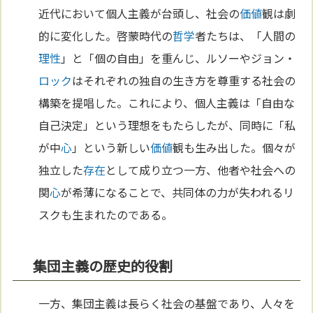
近代において個人主義が台頭し、社会の
価値
観は劇
的に変化した。啓蒙時代の
哲学
者たちは、「人間の
理性
」と「個の自由」を重んじ、ルソーやジョン・
ロック
はそれぞれの独自の生き方を尊重する社会の
構築を提唱した。これにより、個人主義は「自由な
自己決定」という理想をもたらしたが、同時に「私
が中
心
」という新しい
価値
観も生み出した。個々が
独立した
存在
として成り立つ一方、他者や社会への
関
心
が希薄になることで、共同体の力が失われるリ
スクも生まれたのである。
集団主義の歴史的役割
一方、集団主義は長らく社会の基盤であり、人々を