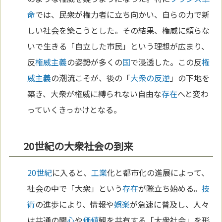
命
では、民衆が権力者に立ち向かい、自らの力で新
しい社会を築こうとした。その結果、権威に頼らな
いで生きる「自立した市民」という理想が広まり、
反
権威主義
の姿勢が多くの
国
で浸透した。この反
権
威主義
の潮流こそが、後の「
大衆の反逆
」の下地を
築き、大衆が権威に縛られない自由な
存在
へと変わ
っていくきっかけとなる。
20世紀の大衆社会の到来
20世紀
に入ると、
工業
化と都市化の進展によって、
社会の中で「大衆」という
存在
が際立ち始める。
技
術
の進歩により、情報や
娯楽
が急速に普及し、人々
は共通の関
心
や
価値
観を共有する「大衆社会」を形