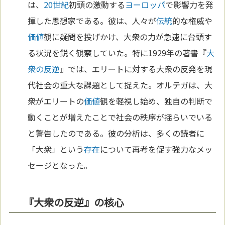
は、
20世紀
初頭の激動する
ヨーロッパ
で影響力を発
揮した思想家である。彼は、人々が
伝統
的な権威や
価値
観に疑問を投げかけ、大衆の力が急速に台頭す
る状況を鋭く観察していた。特に1929年の著書『
大
衆の反逆
』では、エリートに対する大衆の反発を現
代社会の重大な課題として捉えた。オルテガは、大
衆がエリートの
価値
観を軽視し始め、独自の判断で
動くことが増えたことで社会の秩序が揺らいでいる
と警告したのである。彼の分析は、多くの読者に
「大衆」という
存在
について再考を促す強力なメッ
セージとなった。
『大衆の反逆』の核心