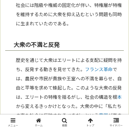
社会には階級や権威の固定化が伴い、特権層が特権
を維持するために大衆を抑え込むという問題も同時
に生まれていたのである。
大衆の不満と反発
歴史を通じて大衆はエリートによる支配に疑問を持
ち、反発する動きを見せてきた。
フランス革命
で
は、農民や市民が貴族や王室への不満を募らせ、自
由と平等を求めて蜂起した。このような大衆の反発
は、エリートの特権を揺るがし、社会の構造を根
本
から変えるきっかけとなった。大衆の中に「私たち
の声も社会に反映されるべきだ」という
意識
が高ま
り、エリートの支配に対する挑戦が次第に民主主義
メニュー
ホーム
検索
トップ
サイドバー