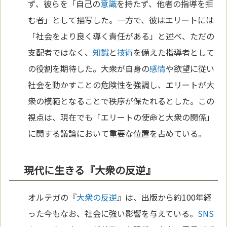
ず、彼らを「自己の
意識
を持たず、他者の指導を拒
む者」として描写した。一方で、彼はエリートには
「社会をより良く導く責任がある」と述べ、ただの
支配者ではなく、
知識
と
技術
を備えた指導者として
の役割を期待した。大衆が自身の
感情
や欲望に従い
社会を動かすことの危険性を強調し、エリートが大
衆の模範となることで秩序が保たれるとした。この
視点は、現在でも「エリートの使命と大衆の関係」
に関する議論において重要な位置を占めている。
現代に生きる『大衆の反逆』
オルテガの『
大衆の反逆
』は、出版から約100年経
った今もなお、社会に強い影響を与えている。
SNS