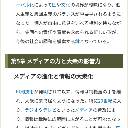
ーバル化
によって
国
や
文化
の境界が曖昧になり、個
人主義と集団主義のバランスが重要視されるように
なった。個人が自由に意見を述べる権利を持ちなが
ら、集団への責任や貢献も求められる新しい形が、
今後の社会の調和を模索する
鍵
となっている。
第5章 メディアの力と大衆の影響力
メディアの進化と情報の大衆化
印刷
技術
が発
明
されて以来、情報は特権層の手を離
れ、大衆にまで届くようになった。特に
20世紀
に入
り、
ラジオ
や
テレビ
といった
メディア
の普及によ
り、情報は瞬時に広範囲に広がることが可能となっ
た。戦時中にはプロパガンダとしても利用され、
国