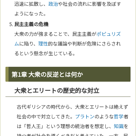
迅速に拡散し、
政治
や社会の流れに影響を及ぼす
ようになった。
民主主義の危機
大衆の力が強まることで、民主主義が
ポピュリズ
ム
に陥り、
理性
的な議論や判断が危険にさらされ
るという懸念が生じている。
第1章 大衆の反逆とは何か
大衆とエリートの歴史的な対立
古代ギリシアの時代から、大衆とエリートは絶えず
社会の中で対立してきた。
プラトン
のような
哲学
者
は「哲人王」という理想の統治者を想定し、
知識
を
持つ者が社会を導くべきだと考えていた。一方、民