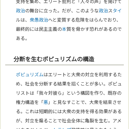
支持を集め、エリート批判と「人々の声」を掲げて
政治
の舞台に立った。だが、このような
政治
ス
タイ
ルは、
衆愚政治
へと変質する危険をはらんでおり、
最終的には民主主義の
本
質を脅かす恐れがあるので
ある。
分断を生むポピュリズムの構造
ポピュリズム
はエリートと大衆の対立を利用するた
め、社会を分断する結果を招くことが多い。ポピュ
リストは「我々対彼ら」という構図を作り、既存の
権力構造を「
悪
」と見なすことで、大衆を結束させ
る。これは短期的には大衆の支持を得る効果がある
が、対立を煽ることで社会全体に亀裂を生む。アメ