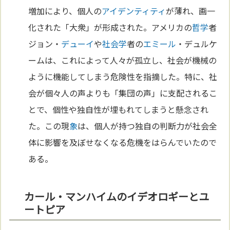
増加により、個人の
アイデンティティ
が薄れ、画一
化された「大衆」が形成された。アメリカの
哲学
者
ジョン・
デューイ
や
社会学
者の
エミール
・デュルケ
ームは、これによって人々が孤立し、社会が機械の
ように機能してしまう危険性を指摘した。特に、社
会が個々人の声よりも「集団の声」に支配されるこ
とで、個性や独自性が埋もれてしまうと懸念され
た。この現
象
は、個人が持つ独自の判断力が社会全
体に影響を及ぼせなくなる危機をはらんでいたので
ある。
カール・マンハイムのイデオロギーとユ
ートピア