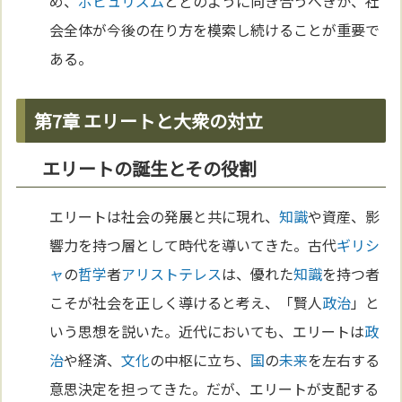
め、
ポピュリズム
とどのように向き合うべきか、社
会全体が今後の在り方を模索し続けることが重要で
ある。
第7章 エリートと大衆の対立
エリートの誕生とその役割
エリートは社会の発展と共に現れ、
知識
や資産、影
響力を持つ層として時代を導いてきた。古代
ギリシ
ャ
の
哲学
者
アリストテレス
は、優れた
知識
を持つ者
こそが社会を正しく導けると考え、「賢人
政治
」と
いう思想を説いた。近代においても、エリートは
政
治
や経済、
文化
の中枢に立ち、
国
の
未来
を左右する
意思決定を担ってきた。だが、エリートが支配する