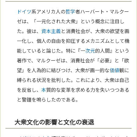
ドイツ
系アメリカ人の
哲学
者ハーバート・マルクー
ゼは、「一元化された大衆」という概念に注目し
た。彼は、
資本主義
と消費社会が、大衆の欲望を画
一化し、個人の自由を抑圧するメカニズムとして機
能していると論じた。特に『一
次元
的人間』という
著作で、マルクーゼは、消費社会が「必要」と「欲
望」を人為的に結びつけ、大衆が画一的な
価値
観に
縛られる状況を批判した。これにより、大衆は自己
を反省し、
本
質的な変革を求める力を失いつつある
と警鐘を鳴らしたのである。
大衆文化の影響と文化の衰退