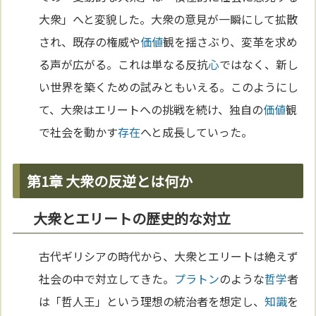
大衆」へと変貌した。大衆の意見が一瞬にして拡散
され、既存の権威や
価値
観を揺さぶり、変革を求め
る声が広がる。これは単なる反抗
心
ではなく、新し
い世界を築くための試みともいえる。このようにし
て、大衆はエリートへの挑戦を続け、独自の
価値
観
で社会を動かす
存在
へと成長していった。
第1章 大衆の反逆とは何か
大衆とエリートの歴史的な対立
古代ギリシアの時代から、大衆とエリートは絶えず
社会の中で対立してきた。
プラトン
のような
哲学
者
は「哲人王」という理想の統治者を想定し、
知識
を