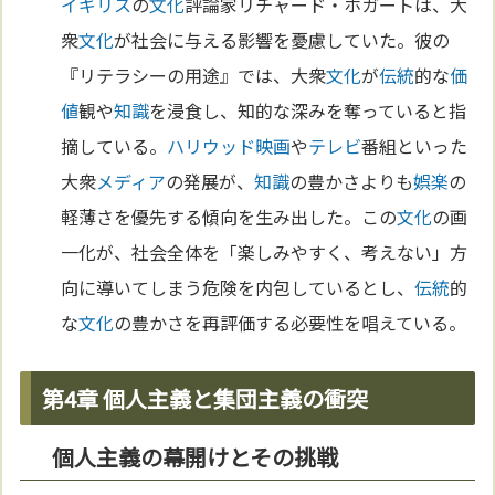
イギリス
の
文化
評論家リチャード・ホガートは、大
衆
文化
が社会に与える影響を憂慮していた。彼の
『リテラシーの用途』では、大衆
文化
が
伝統
的な
価
値
観や
知識
を浸食し、知的な深みを奪っていると指
摘している。
ハリウッド
映画
や
テレビ
番組といった
大衆
メディア
の発展が、
知識
の豊かさよりも
娯楽
の
軽薄さを優先する傾向を生み出した。この
文化
の画
一化が、社会全体を「楽しみやすく、考えない」方
向に導いてしまう危険を内包しているとし、
伝統
的
な
文化
の豊かさを再評価する必要性を唱えている。
第4章 個人主義と集団主義の衝突
個人主義の幕開けとその挑戦