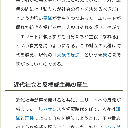
衆の間には「私たちが社会の行方を決めるべきだ」
という力強い
意識
が芽生えつつあった。エリートが
優れた統治を掲げる中、大衆はそれを疑い、やがて
「エリートに頼らずとも自分たちが主役になれる」
という自覚を持つようになる。この対立の火種は時
代を越え、現代の「
大衆の反逆
」という現
象
にまで
繋がっていくのである。
近代社会と反権威主義の誕生
近代社会が幕を開けると共に、エリートへの反発が
強まった。
ルネサンス
や啓蒙時代を経て、人々は
知
識
と
理性
によって自らを解放しようとし、王や貴族
のような権威を疑うようになった。特に
フランス革