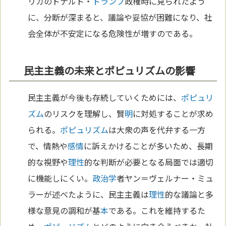
リカのドナルド・
トランプ
政権時に見られたよう
に、分断が深まると、議論や妥協が困難になり、社
会全体が不安定になる危険性が増すのである。
民主主義の未来とポピュリズムの影響
民主主義が今後も存続していくためには、
ポピュリ
ズム
のリスクを理解し、賢
明
に対処することが求め
られる。
ポピュリズム
は大衆の声を代弁する一方
で、情熱や
感情
に訴えかけることが多いため、長期
的な視野や
理性
的な判断が必要となる局面では適切
に機能しにくい。
政治学
者ヤン＝ヴェルナー・ミュ
ラーが述べたように、民主主義は
理性
的な議論と多
様な意見の調和が基
本
である。これを維持するた