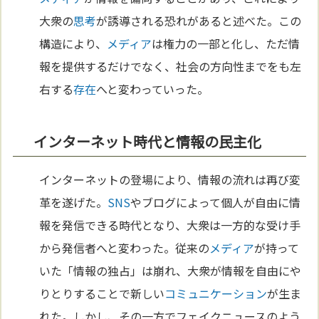
大衆の
思考
が誘導される恐れがあると述べた。この
構造により、
メディア
は権力の一部と化し、ただ情
報を提供するだけでなく、社会の方向性までをも左
右する
存在
へと変わっていった。
インターネット時代と情報の民主化
インターネットの登場により、情報の流れは再び変
革を遂げた。
SNS
やブログによって個人が自由に情
報を発信できる時代となり、大衆は一方的な受け手
から発信者へと変わった。従来の
メディア
が持って
いた「情報の独占」は崩れ、大衆が情報を自由にや
りとりすることで新しい
コミュニケーション
が生ま
れた。しかし、その一方でフェイクニュースのよう