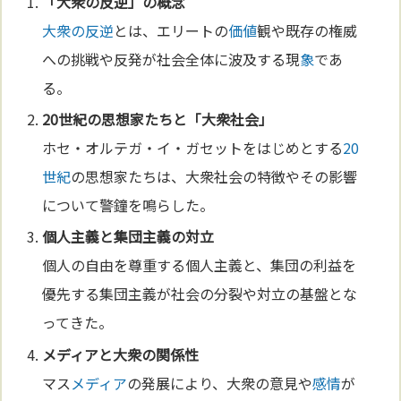
「
大衆の反逆
」の概念
大衆の反逆
とは、エリートの
価値
観や既存の権威
への挑戦や反発が社会全体に波及する現
象
であ
る。
20世紀
の思想家たちと「大衆社会」
ホセ・オルテガ・イ・ガセットをはじめとする
20
世紀
の思想家たちは、大衆社会の特徴やその影響
について警鐘を鳴らした。
個人主義と集団主義の対立
個人の自由を尊重する個人主義と、集団の利益を
優先する集団主義が社会の分裂や対立の基盤とな
ってきた。
メディア
と大衆の関係性
マス
メディア
の発展により、大衆の意見や
感情
が