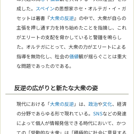
成した。
スペイン
の思想家ホセ・オルテガ・イ・ガ
セットは著書『
大衆の反逆
』の中で、大衆が自らの
主張を押し通す力を持ち始めたことを指摘し、これ
がエリートの支配を脅かしていると警鐘を鳴らし
た。オルテガにとって、大衆の力がエリートによる
指導を無効化し、社会の
価値
観が揺らぐことは重大
な問題であったのである。
反逆の広がりと新たな大衆の姿
現代における「
大衆の反逆
」は、
政治
や
文化
、経済
の分野であらゆる形で現れている。
SNS
などの発達
によって個人が情報発信できる時代において、かつ
ての「受動的な大衆」は「積極的に社会に意見する