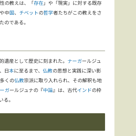
性の教えは、「
存在
」や「現実」に対する既存
や中
国
、
チベット
の
哲学
者たちがこの教えをさ
たのである。
的遺産として歴史に刻まれた。
ナーガ
ールジュ
、日
本
に至るまで、
仏教
の思想と実践に深い影
多くの
仏教
宗派に取り入れられ、その解釈も地
ーガ
ールジュナの『
中論
』は、古代
インド
の枠
いる。