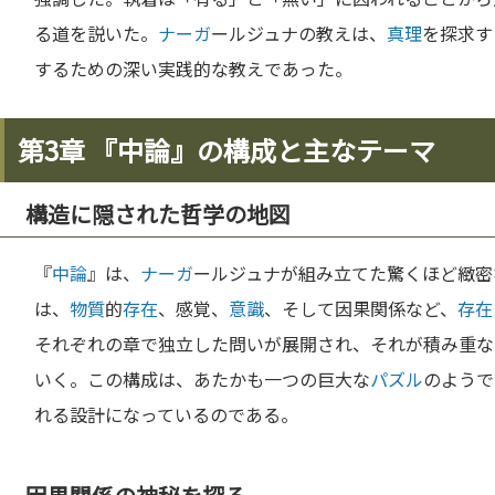
る道を説いた。
ナーガ
ールジュナの教えは、
真理
を探求す
するための深い実践的な教えであった。
第3章 『中論』の構成と主なテーマ
構造に隠された哲学の地図
『
中論
』は、
ナーガ
ールジュナが組み立てた驚くほど緻密
は、
物質
的
存在
、感覚、
意識
、そして因果関係など、
存在
それぞれの章で独立した問いが展開され、それが積み重な
いく。この構成は、あたかも一つの巨大な
パズル
のようで
れる設計になっているのである。