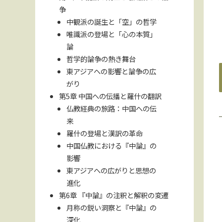
争
中観派の誕生と「空」の哲学
唯識派の登場と「心の本質」
論
哲学的論争の熱き舞台
東アジアへの影響と論争の広
がり
第5章 中国への伝播と羅什の翻訳
仏教経典の旅路：中国への伝
来
羅什の登場と漢訳の革命
中国仏教における『中論』の
影響
東アジアへの広がりと思想の
進化
第6章 『中論』の注釈と解釈の変遷
月称の鋭い洞察と『中論』の
深化