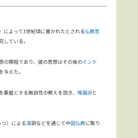
）によって3世紀頃に書かれたとされる
仏教
哲
究している。
想の開祖であり、彼の思想はその後の
インド
を与えた。
を基盤とする無自性の教えを説き、
唯識派
と
ゅつ）による
漢
訳などを通じて中
国
仏教
に取り