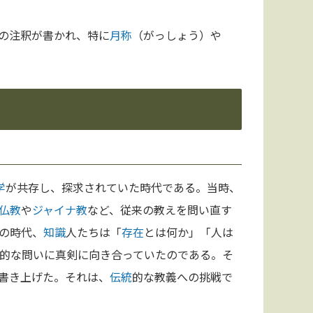
の注釈が書かれ、特に
月称
（がっしょう）や
学
が共存し、探求されていた時代である。当時、
仏教
や
ジャイナ教
など、従来の教えを問い直す
の時代、
知識
人たちは「
存在
とは何か」「人は
的な問いに真剣に向き合っていたのである。そ
書き上げた。それは、
伝統
的な教義への挑戦で