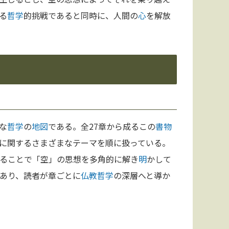
る
哲学
的挑戦であると同時に、人間の
心
を解放
な
哲学
の
地図
である。全27章から成るこの
書物
に関するさまざまなテーマを順に扱っている。
ることで「空」の思想を多角的に解き
明
かして
あり、読者が章ごとに
仏教
哲学
の深層へと導か