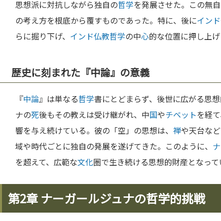
思想派に対抗しながら独自の
哲学
を発展させた。この無自
の考え方を根底から覆すものであった。特に、後に
インド
らに掘り下げ、
インド
仏教
哲学
の中
心
的な位置に押し上げ
歴史に刻まれた『中論』の意義
『
中論
』は単なる
哲学
書にとどまらず、後世に広がる思想
ナの
死
後もその教えは受け継がれ、中
国
や
チベット
を経て
響を与え続けている。彼の「空」の思想は、
禅
や天台など
域や時代ごとに独自の発展を遂げてきた。このように、
ナ
を超えて、広範な
文化
圏で生き続ける思想的財産となって
第2章 ナーガールジュナの哲学的挑戦