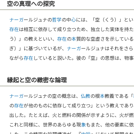
空の真理への探究
ナーガ
ールジュナの
哲学
の中
心
には、「空（くう）」とい
存在
は相互に依存して成り立つため、独立した実体を持た
う）」の教えといい、
存在
の
本
質的な空虚さを示している
ぎ）」に基づいているが、
ナーガ
ールジュナはそれをさら
ながら
存在
していると説いた。彼の「空」の思想は、物事
縁起と空の緻密な論理
ナーガ
ールジュナの空の概念は、
仏教
の根
本
教義である「
の
存在
が他のものに依存して成り立つ」という教えであり
出した。たとえば、火と燃料の関係が示すように、火が燃
これと同様に、世界のあらゆる現
象
もまた、他の要素に依