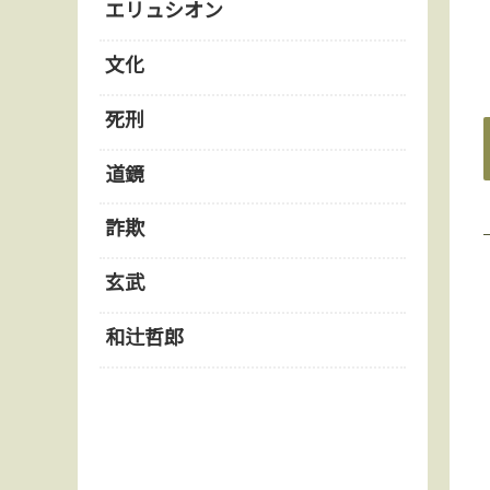
エリュシオン
文化
死刑
道鏡
詐欺
玄武
和辻哲郎