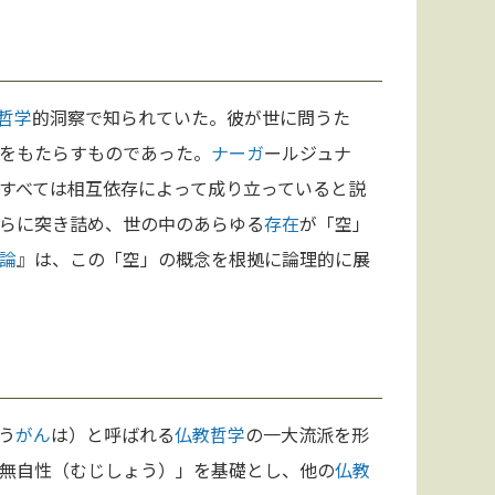
哲学
的洞察で知られていた。彼が世に問うた
をもたらすものであった。
ナーガ
ールジュナ
すべては相互依存によって成り立っていると説
らに突き詰め、世の中のあらゆる
存在
が「空」
論
』は、この「空」の概念を根拠に論理的に展
う
がん
は）と呼ばれる
仏教
哲学
の一大流派を形
無自性（むじしょう）」を基礎とし、他の
仏教