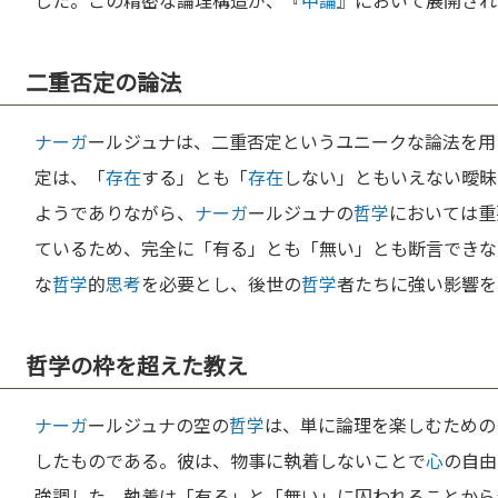
した。この精密な論理構造が、『
中論
』において展開され
二重否定の論法
ナーガ
ールジュナは、二重否定というユニークな論法を用
定は、「
存在
する」とも「
存在
しない」ともいえない曖昧
ようでありながら、
ナーガ
ールジュナの
哲学
においては重
ているため、完全に「有る」とも「無い」とも断言できな
な
哲学
的
思考
を必要とし、後世の
哲学
者たちに強い影響を
哲学の枠を超えた教え
ナーガ
ールジュナの空の
哲学
は、単に論理を楽しむための
したものである。彼は、物事に執着しないことで
心
の自由
強調した。執着は「有る」と「無い」に囚われることから