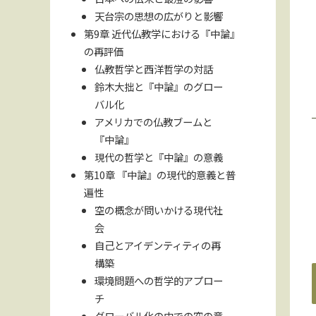
天台宗の思想の広がりと影響
第9章 近代仏教学における『中論』
の再評価
仏教哲学と西洋哲学の対話
鈴木大拙と『中論』のグロー
バル化
アメリカでの仏教ブームと
『中論』
現代の哲学と『中論』の意義
第10章 『中論』の現代的意義と普
遍性
空の概念が問いかける現代社
会
自己とアイデンティティの再
構築
環境問題への哲学的アプロー
チ
グローバル化の中での空の意