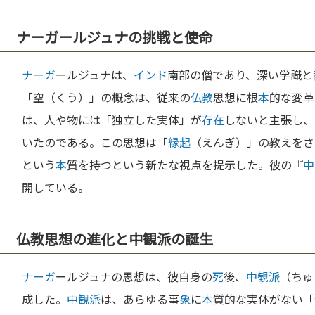
ナーガールジュナの挑戦と使命
ナーガ
ールジュナは、
インド
南部の僧であり、深い学識と
「空（くう）」の概念は、従来の
仏教
思想に根
本
的な変革
は、人や物には「独立した実体」が
存在
しないと主張し、
いたのである。この思想は「
縁起
（えんぎ）」の教えをさ
という
本
質を持つという新たな視点を提示した。彼の『
中
開している。
仏教思想の進化と中観派の誕生
ナーガ
ールジュナの思想は、彼自身の
死
後、
中観派
（ちゅ
成した。
中観派
は、あらゆる事
象
に
本
質的な実体がない「