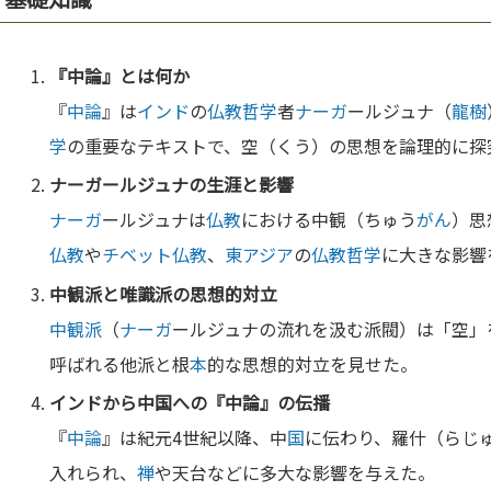
『
中論
』とは何か
『
中論
』は
インド
の
仏教
哲学
者
ナーガ
ールジュナ（
龍樹
学
の重要なテキストで、空（くう）の思想を論理的に探
ナーガ
ールジュナの生涯と影響
ナーガ
ールジュナは
仏教
における中観（ちゅう
がん
）思
仏教
や
チベット
仏教
、
東アジア
の
仏教
哲学
に大きな影響
中観派
と
唯識派
の思想的対立
中観派
（
ナーガ
ールジュナの流れを汲む派閥）は「空」
呼ばれる他派と根
本
的な思想的対立を見せた。
インド
から中
国
への『
中論
』の伝播
『
中論
』は紀元4世紀以降、中
国
に伝わり、羅什（らじ
入れられ、
禅
や天台などに多大な影響を与えた。