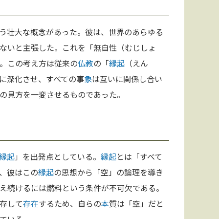
う壮大な概念があった。彼は、世界のあらゆる
ないと主張した。これを「無自性（むじしょ
。この考え方は従来の
仏教
の「
縁起
（えん
に深化させ、すべての事
象
は互いに関係し合い
の見方を一変させるものであった。
縁起
」を出発点としている。
縁起
とは「すべて
、彼はこの
縁起
の思想から「空」の論理を導き
え続けるには燃料という条件が不可欠である。
存して
存在
するため、自らの
本
質は「空」だと