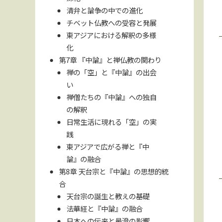
清弁と論争の中での進化
チベット仏教への受容と発展
東アジアにおける解釈の多様
化
第7章 『中論』と禅仏教の関わり
禅の「空」と『中論』の出会
い
禅僧たちの『中論』への独自
の解釈
日常生活に現れる「空」の実
践
東アジアで広がる禅と『中
論』の融合
第8章 天台宗と『中論』の思想的統
合
天台宗の誕生と教えの基礎
法華経と『中論』の融合
日本への伝来と最澄の影響