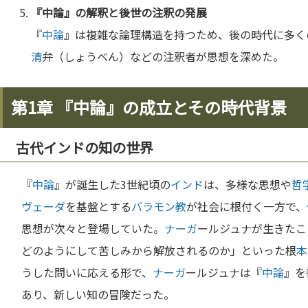
『
中論
』の解釈と後世の注釈の発展
『
中論
』は複雑な論理構造を持つため、後の時代に多く
清
弁（しょうべん）などの注釈者が思想を深めた。
第1章 『中論』の成立とその時代背景
古代インドの知の世界
『
中論
』が誕生した3世紀頃の
インド
は、多様な思想や
哲
ヴェーダ
を基盤とする
バラモン教
が社会に根付く一方で、
思想が次々と登場していた。
ナーガ
ールジュナが生きたこ
どのようにして苦しみから解放されるのか」といった根
本
うした問いに応える形で、
ナーガ
ールジュナは『
中論
』を
あり、新しい知の冒険だった。