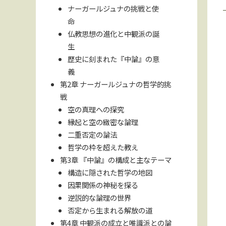
ナーガールジュナの挑戦と使
命
仏教思想の進化と中観派の誕
生
歴史に刻まれた『中論』の意
義
第2章 ナーガールジュナの哲学的挑
戦
空の真理への探究
縁起と空の緻密な論理
二重否定の論法
哲学の枠を超えた教え
第3章 『中論』の構成と主なテーマ
構造に隠された哲学の地図
因果関係の神秘を探る
逆説的な論理の世界
否定から生まれる解放の道
第4章 中観派の成立と唯識派との論