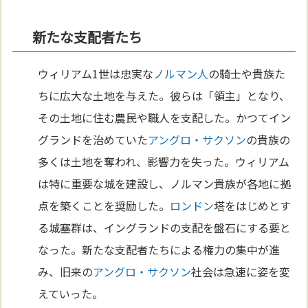
新たな支配者たち
ウィリアム1世は忠実な
ノルマン人
の騎士や貴族た
ちに広大な土地を与えた。彼らは「領主」となり、
その土地に住む農民や職人を支配した。かつてイン
グランドを治めていた
アングロ・サクソン
の貴族の
多くは土地を奪われ、影響力を失った。ウィリアム
は特に重要な城を建設し、ノルマン貴族が各地に拠
点を築くことを奨励した。
ロンドン
塔をはじめとす
る城塞群は、イングランドの支配を盤石にする要と
なった。新たな支配者たちによる権力の集中が進
み、旧来の
アングロ・サクソン
社会は急速に姿を変
えていった。