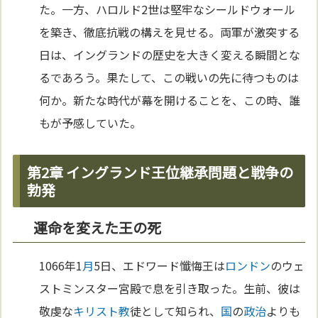
た。一方、ハロルド2世は堅牢なシールドウォール
を築き、徹底抗戦の構えを見せる。両軍が激突する
日は、イングランドの歴史を大きく変える瞬間とな
るであろう。果たして、この戦いの先に待つものは
何か。新たな時代が幕を開けることを、この時、誰
もが予感していた。
第2章 イングランド王位継承問題と戦争の
勃発
運命を変えた王の死
1066年1
月
5日、エドワード懺悔王は
ロンドン
のウェ
ストミンスター宮殿で息を引き取った。生前、彼は
敬虔な
キリスト教
徒として知られ、
国
の
政治
よりも