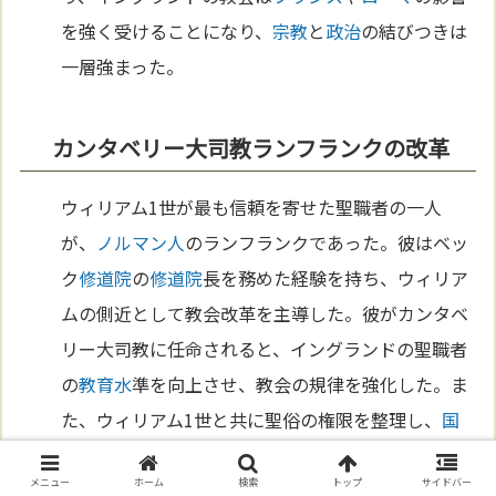
を強く受けることになり、
宗教
と
政治
の結びつきは
一層強まった。
カンタベリー大司教ランフランクの改革
ウィリアム1世が最も信頼を寄せた聖職者の一人
が、
ノルマン人
のランフランクであった。彼はベッ
ク
修道院
の
修道院
長を務めた経験を持ち、ウィリア
ムの側近として教会改革を主導した。彼がカンタベ
リー大司教に任命されると、イングランドの聖職者
の
教育
水
準を向上させ、教会の規律を強化した。ま
た、ウィリアム1世と共に聖俗の権限を整理し、
国
王の権力を損なわない形で
ローマ
教皇
との関係を保
メニュー
ホーム
検索
トップ
サイドバー
った。こうして、カンタベリー大司教はイングラン