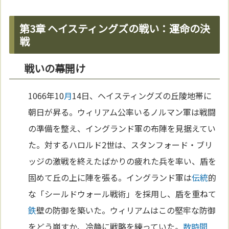
第3章 ヘイスティングズの戦い：運命の決
戦
戦いの幕開け
1066年10
月
14日、ヘイスティングズの丘陵地帯に
朝日が昇る。ウィリアム公率いるノルマン軍は戦闘
の準備を整え、イングランド軍の布陣を見据えてい
た。対するハロルド2世は、スタンフォード・ブリ
ッジの激戦を終えたばかりの疲れた兵を率い、盾を
固めて丘の上に陣を張る。イングランド軍は
伝統
的
な「シールドウォール戦術」を採用し、盾を重ねて
鉄
壁の防御を築いた。ウィリアムはこの堅牢な防御
をどう崩すか、冷静に戦略を練っていた。
数
時間