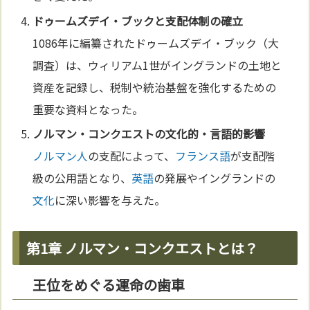
ドゥームズデイ・ブックと支配体制の確立
1086年に編纂されたドゥームズデイ・ブック（大
調査）は、ウィリアム1世がイングランドの土地と
資産を記録し、税制や統治基盤を強化するための
重要な資料となった。
ノルマン・コンクエストの
文化
的・
言語
的影響
ノルマン人
の支配によって、
フランス語
が支配階
級の公用語となり、
英語
の発展やイングランドの
文化
に深い影響を与えた。
第1章 ノルマン・コンクエストとは？
王位をめぐる運命の歯車