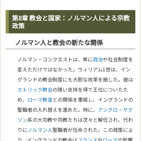
第8章 教会と国家：ノルマン人による宗教
政策
ノルマン人と教会の新たな関係
ノルマン・コンクエストは、単に
政治
や社会制度を
変えただけではなかった。ウィリアム1世は、イン
グランドの教会制度にも大胆な改革を施した。彼は
カトリック教会
の強い支持を得て王位についたた
め、
ローマ
教皇
との関係を重視し、イングランドの
聖職者の入れ替えを進めた。特に、
アングロ・サク
ソン
系の大司教や司教たちは次々と解任され、代わ
りに
ノルマン人
聖職者が任命された。この政策によ
り、イングランドの教会は
フランス
や
ローマ
の影響