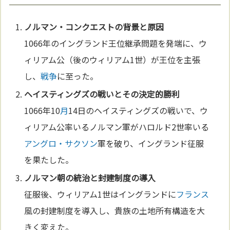
ノルマン・コンクエストの背景と原因
1066年のイングランド王位継承問題を発端に、ウ
ィリアム公（後のウィリアム1世）が王位を主張
し、
戦争
に至った。
ヘイスティングズの戦いとその決定的勝利
1066年10
月
14日のヘイスティングズの戦いで、ウ
ィリアム公率いるノルマン軍がハロルド2世率いる
アングロ・サクソン
軍を破り、イングランド征服
を果たした。
ノルマン朝の統治と封建制度の導入
征服後、ウィリアム1世はイングランドに
フランス
風の封建制度を導入し、貴族の土地所有構造を大
きく変えた。