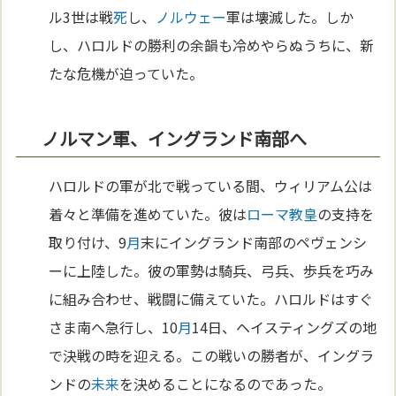
ル3世は戦
死
し、
ノルウェー
軍は壊滅した。しか
し、ハロルドの勝利の余韻も冷めやらぬうちに、新
たな危機が迫っていた。
ノルマン軍、イングランド南部へ
ハロルドの軍が北で戦っている間、ウィリアム公は
着々と準備を進めていた。彼は
ローマ
教皇
の支持を
取り付け、9
月
末にイングランド南部のペヴェンシ
ーに上陸した。彼の軍勢は騎兵、弓兵、歩兵を巧み
に組み合わせ、戦闘に備えていた。ハロルドはすぐ
さま南へ急行し、10
月
14日、ヘイスティングズの地
で決戦の時を迎える。この戦いの勝者が、イングラ
ンドの
未来
を決めることになるのであった。