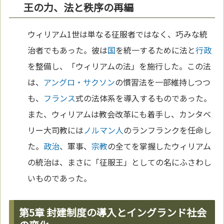
王の力、法と秩序の再編
ウィリアム1世は単なる征服者ではなく、巧みな統
治者でもあった。彼は
国
を統一するために法と
行政
を整備し、「ウィリアムの法」を施行した。この法
は、
アングロ・サクソン
の慣習法を一部維持しつつ
も、
フランス
式の法体系を導入するものであった。
また、ウィリアムは教会改革にも着手し、カンタベ
リー大司教には
ノルマン人
のランフランクを任命し
た。
政治
、軍事、
宗教
の全てを掌握したウィリアム
の統治は、まさに「征服王」としての名にふさわし
いものであった。
第5章 封建制度の導入とイングランド社会