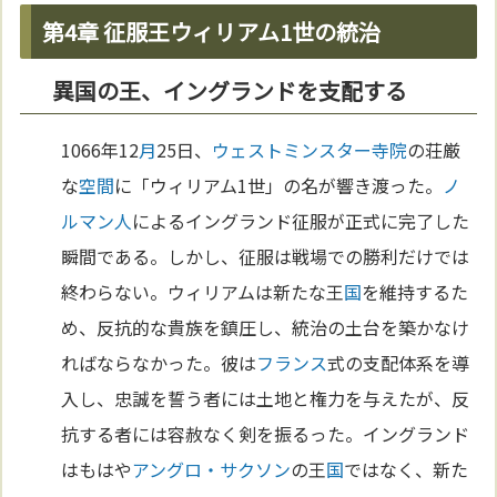
第4章 征服王ウィリアム1世の統治
異国の王、イングランドを支配する
1066年12
月
25日、
ウェストミンスター寺院
の荘厳
な
空間
に「ウィリアム1世」の名が響き渡った。
ノ
ルマン人
によるイングランド征服が正式に完了した
瞬間である。しかし、征服は戦場での勝利だけでは
終わらない。ウィリアムは新たな王
国
を維持するた
め、反抗的な貴族を鎮圧し、統治の土台を築かなけ
ればならなかった。彼は
フランス
式の支配体系を導
入し、忠誠を誓う者には土地と権力を与えたが、反
抗する者には容赦なく剣を振るった。イングランド
はもはや
アングロ・サクソン
の王
国
ではなく、新た