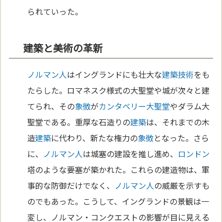
られていった。
建築と美術の革新
ノルマン人
はイングランドにも壮大な
建築
技術
をも
たらした。ロマネスク様式の大聖堂や城が次々と建
てられ、その
象徴
が
カンタベリー大聖堂
やダラム大
聖堂である。重厚な石造りの
建築
は、それまでの木
造
建築
に代わり、新たな権力の
象徴
となった。さら
に、
ノルマン人
は城塞の建設を推し進め、
ロンドン
塔のような要塞が築かれた。これらの建造物は、軍
事的な防御だけでなく、
ノルマン人
の威厳を示すも
のでもあった。こうして、イングランドの景観は一
変し、ノルマン・コンクエストの影響が目に見える