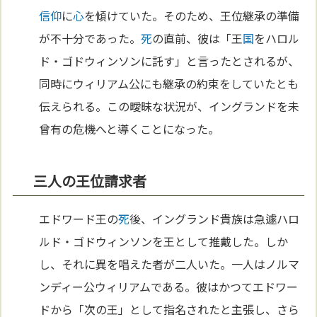
信仰
に
心
を傾けていた。そのため、王位継承の準備
が不十分であった。
死
の直前、彼は「王
国
をハロル
ド・ゴドウィンソンに託す」と言ったとされるが、
同時にウィリアム公にも継承の約束をしていたとも
伝えられる。この曖昧な状況が、イングランドを未
曾有の危機へと導くことになった。
三人の王位請求者
エドワード王の
死
後、イングランド貴族は急遽ハロ
ルド・ゴドウィンソンを王として推戴した。しか
し、それに異を唱えた者が二人いた。一人はノルマ
ンディー公ウィリアムである。彼はかつてエドワー
ドから「次の王」として指名されたと主張し、さら