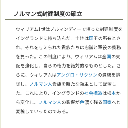
ノルマン式封建制度の確立
ウィリアム1世はノルマンディーで培った封建制度を
イングランドに持ち込んだ。土地は
国
王の所有とさ
れ、それを与えられた貴族たちは忠誠と軍役の義務
を負った。この制度により、ウィリアムは全
国
の支
配を強化し、自らの権力を絶対的なものとした。さ
らに、ウィリアムは
アングロ・サクソン
の貴族を排
除し、
ノルマン人
貴族を新たな領主として配置し
た。これにより、イングランドの
社会構造
は根
本
か
ら変化し、
ノルマン人
の影響が
色
濃く残る
国家
へと
変貌していったのである。