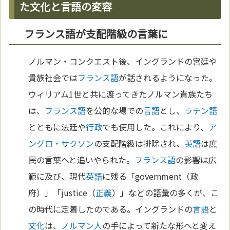
た文化と言語の変容
フランス語が支配階級の言葉に
ノルマン・コンクエスト後、イングランドの宮廷や
貴族社会では
フランス語
が話されるようになった。
ウィリアム1世と共に渡ってきたノルマン貴族たち
は、
フランス語
を公的な場での
言語
とし、
ラテン語
とともに法廷や
行政
でも使用した。これにより、
ア
ングロ・サクソン
の支配階級は排除され、
英語
は庶
民の言葉へと追いやられた。
フランス語
の影響は広
範に及び、現代
英語
に残る「government（政
府）」「justice（
正義
）」などの語彙の多くが、こ
の時代に定着したのである。イングランドの
言語
と
文化
は、
ノルマン人
の手によって新たな形へと変え