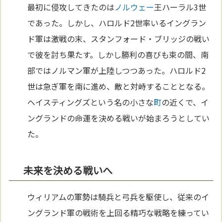
最初に侵攻してきたのは
ノルウェー
王ハーラル3世
であった。しかし、ハロルド2世率いるイングラン
ド軍は激戦の末、スタンフォード・ブリッジの戦い
で彼を討ち果たす。しかし勝利の喜びも束の間、南
部ではノルマン軍が上陸しつつあった。ハロルド2
世は急ぎ軍を南に進め、敵と対峙することとなる。
ヘイスティングズという名の小さな
町
の近くで、イ
ングランドの命運を決める戦いが始まろうとしてい
た。
未来を決める戦いへ
ウィリアムの軍勢は騎兵と弓兵を駆使し、従来のイ
ングランド軍の戦術を上回る精巧な戦略を練ってい