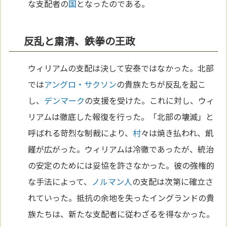
な支配者の
国
となったのである。
反乱と粛清、鉄拳の王政
ウィリアムの支配は決して安泰ではなかった。北部
では
アングロ・サクソン
の貴族たちが反乱を起こ
し、
デンマーク
の支援を受けた。これに対し、ウィ
リアムは徹底した報復を行った。「北部の壊滅」と
呼ばれる苛烈な制裁により、
村
々は焼き払われ、飢
饉が広がった。ウィリアムは冷徹であったが、統治
の安定のためには妥協を許さなかった。彼の強権的
な手法によって、
ノルマン人
の支配は次第に確立さ
れていった。抵抗の余地を失ったイングランドの貴
族たちは、新たな支配者に従わざるを得なかった。