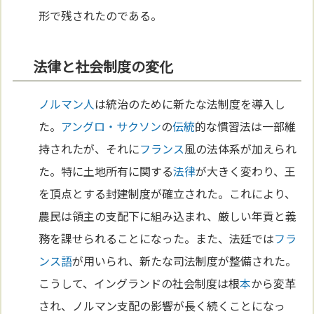
形で残されたのである。
法律と社会制度の変化
ノルマン人
は統治のために新たな法制度を導入し
た。
アングロ・サクソン
の
伝統
的な慣習法は一部維
持されたが、それに
フランス
風の法体系が加えられ
た。特に土地所有に関する
法律
が大きく変わり、王
を頂点とする封建制度が確立された。これにより、
農民は領主の支配下に組み込まれ、厳しい年貢と義
務を課せられることになった。また、法廷では
フラ
ンス語
が用いられ、新たな司法制度が整備された。
こうして、イングランドの社会制度は根
本
から変革
され、ノルマン支配の影響が長く続くことになっ