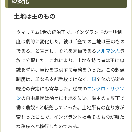
の変化
土地は王のもの
ウィリアム1世の統治下で、イングランドの土地制
度は劇的に変化した。彼は「全ての土地は王のもの
である」と宣言し、それを家臣である
ノルマン人
貴
族に分配した。これにより、土地を持つ者は王に忠
誠を誓い、軍役を提供する義務を負った。この封建
制度は、単なる支配手段ではなく、
国
全体の防衛や
統治の安定にも寄与した。従来の
アングロ・サクソ
ン
の自由農民は徐々に土地を失い、領主の支配下で
働く農奴へと転落していった。土地所有の在り方が
変わったことで、イングランド社会そのものが新た
な秩序へと移行したのである。