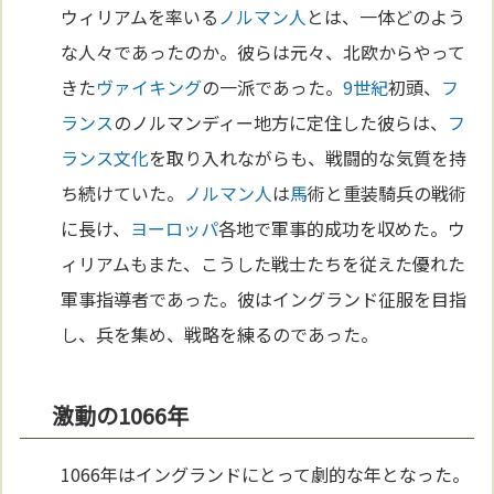
ウィリアムを率いる
ノルマン人
とは、一体どのよう
な人々であったのか。彼らは元々、北欧からやって
きた
ヴァイキング
の一派であった。
9世紀
初頭、
フ
ランス
のノルマンディー地方に定住した彼らは、
フ
ランス
文化
を取り入れながらも、戦闘的な気質を持
ち続けていた。
ノルマン人
は
馬
術と重装騎兵の戦術
に長け、
ヨーロッパ
各地で軍事的成功を収めた。ウ
ィリアムもまた、こうした戦士たちを従えた優れた
軍事指導者であった。彼はイングランド征服を目指
し、兵を集め、戦略を練るのであった。
激動の1066年
1066年はイングランドにとって劇的な年となった。