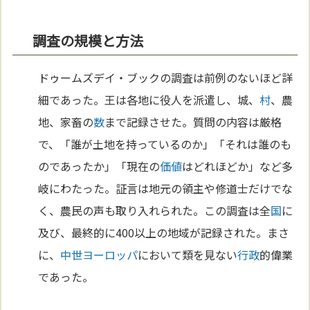
調査の規模と方法
ドゥームズデイ・ブックの調査は前例のないほど詳
細であった。王は各地に役人を派遣し、城、
村
、農
地、家畜の
数
まで記録させた。質問の内容は厳格
で、「誰が土地を持っているのか」「それは誰のも
のであったか」「現在の
価値
はどれほどか」など多
岐にわたった。証言は地元の領主や修道士だけでな
く、農民の声も取り入れられた。この調査は全
国
に
及び、最終的に400以上の地域が記録された。まさ
に、
中世
ヨーロッパ
において類を見ない
行政
的偉業
であった。