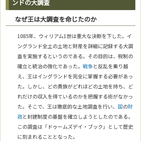
ンドの大調査
なぜ王は大調査を命じたのか
1085年、ウィリアム1世は重大な決断を下した。イ
ングランド全土の土地と財産を詳細に記録する大調
査を実施するというのである。その目的は、税制の
確立と統治の強化であった。
戦争
と反乱を乗り越
え、王はイングランドを完全に掌握する必要があっ
た。しかし、どの貴族がどれほどの土地を持ち、ど
れだけの収入を得ているのかを把握する術がなかっ
た。そこで、王は徹底的な土地調査を行い、
国
の
財
政
と封建制度の基盤を確立しようとしたのである。
この調査は「ドゥームズデイ・ブック」として歴史
に刻まれることとなった。