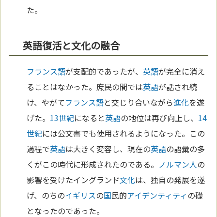
た。
英語復活と文化の融合
フランス語
が支配的であったが、
英語
が完全に消え
ることはなかった。庶民の間では
英語
が話され続
け、やがて
フランス語
と交じり合いながら
進化
を遂
げた。
13世紀
になると
英語
の地位は再び向上し、
14
世紀
には公文書でも使用されるようになった。この
過程で
英語
は大きく変容し、現在の
英語
の語彙の多
くがこの時代に形成されたのである。
ノルマン人
の
影響を受けたイングランド
文化
は、独自の発展を遂
げ、のちの
イギリス
の
国
民的
アイデンティティ
の礎
となったのであった。