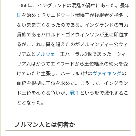
1066年、イングランドは混乱の渦中にあった。長年
国
を治めてきたエドワード懺悔王が後継者を指名し
ないまま亡くなったのである。イングランドの有力
貴族であるハロルド・ゴドウィンソンが王に即位す
るが、これに異を唱えたのがノルマンディー公ウィ
リアムと
ノルウェー
王ハーラル3世であった。ウィ
リアムはかつてエドワードから王位継承の約束を受
けていたと主張し、ハーラル3世は
ヴァイキング
の
血統を根拠に王位を求めた。こうして、イングラン
ド王位をめぐる争いが、
戦争
という形で激化するこ
ととなった。
ノルマン人とは何者か