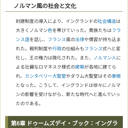
ノルマン風の社会と文化
封建制度の導入により、イングランドの
社会構造
は
大きくノルマン
色
を帯びていった。貴族たちは
フラ
ンス語
を話し、
フランス
風の
法律
や慣習が持ち込ま
れた。裁判制度や
行政
の仕組みも
フランス
式へと変
化し、王の権力は強化された。また、
ノルマン人
に
よる壮麗なロマネスク様式の
建築
が各地に建てら
れ、
カンタベリー大聖堂
やダラム大聖堂はその
象徴
となった。こうして、イングランドは徐々にノルマ
ンの影響を受けながら、新たな時代へと進んでいっ
たのである。
第6章 ドゥームズデイ・ブック：イングラ