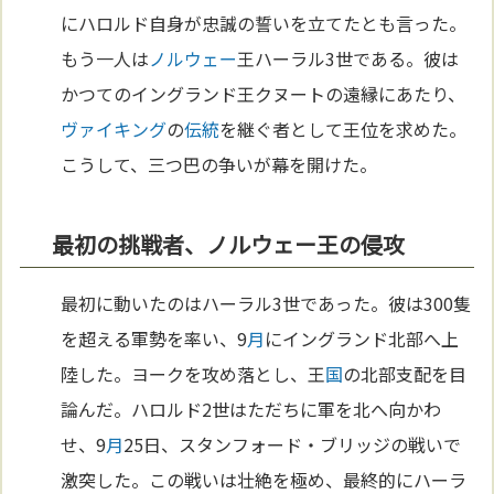
にハロルド自身が忠誠の誓いを立てたとも言った。
もう一人は
ノルウェー
王ハーラル3世である。彼は
かつてのイングランド王クヌートの遠縁にあたり、
ヴァイキング
の
伝統
を継ぐ者として王位を求めた。
こうして、三つ巴の争いが幕を開けた。
最初の挑戦者、ノルウェー王の侵攻
最初に動いたのはハーラル3世であった。彼は300隻
を超える軍勢を率い、9
月
にイングランド北部へ上
陸した。ヨークを攻め落とし、王
国
の北部支配を目
論んだ。ハロルド2世はただちに軍を北へ向かわ
せ、9
月
25日、スタンフォード・ブリッジの戦いで
激突した。この戦いは壮絶を極め、最終的にハーラ