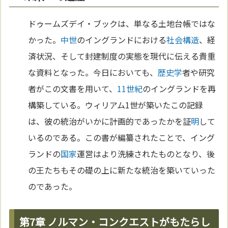
ドゥームズデイ・ブックは、単なる土地台帳ではな
かった。
中世
のイングランドにおける
社会構造
、経
済状況、そして封建制度の実態を現代に伝える貴重
な資料となった。今日においても、
歴史学
者や研究
者がこの文書を用いて、
11世紀
のイングランドを再
構築している。ウィリアム1世が築いたこの記録
は、彼の統治がいかに計画的であったかを証
明
して
いるのである。この書が編纂されたことで、イング
ランドの
国家
運営はより洗練されたものとなり、後
の王たちもその礎の上に新たな統治を築いていった
のであった。
第7章 ノルマン・コンクエストがもたらし