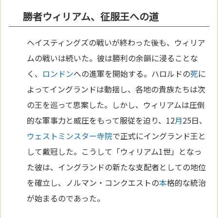
勝者ウィリアム、征服王への道
ヘイスティングズの戦いが終わった後も、ウィリア
ムの戦いは続いた。彼は勝利の余韻に浸ることな
く、
ロンドン
への進軍を開始する。ハロルドの
死
に
よってイングランドは動揺し、各地の貴族たちは次
の王を巡って思案した。しかし、ウィリアムは圧倒
的な軍事力と威圧をもって服従を迫り、12
月
25日、
ウェストミンスター寺院
で正式にイングランド王と
して戴冠した。こうして「ウィリアム1世」となっ
た彼は、イングランドの新たな支配者としての地位
を確立し、ノルマン・コンクエストの
本
格的な統治
が始まるのであった。