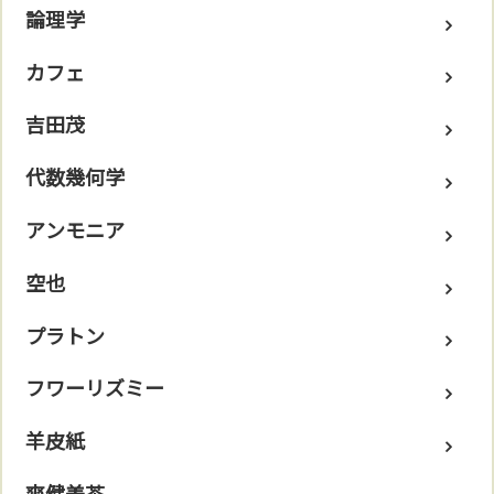
論理学
カフェ
吉田茂
代数幾何学
アンモニア
空也
プラトン
フワーリズミー
羊皮紙
爽健美茶