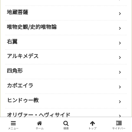
地蔵菩薩
唯物史観/史的唯物論
右翼
アルキメデス
四角形
カポエイラ
ヒンドゥー教
オリヴァー・ヘヴィサイド
アカシックレコード
メニュー
ホーム
検索
トップ
サイドバー