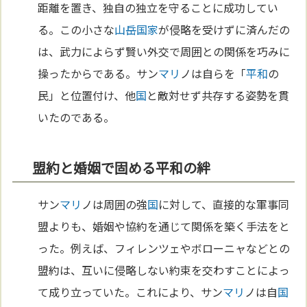
距離を置き、独自の独立を守ることに成功してい
る。この小さな
山岳
国家
が侵略を受けずに済んだの
は、武力によらず賢い外交で周囲との関係を巧みに
操ったからである。サン
マリ
ノは自らを「
平和
の
民」と位置付け、他
国
と敵対せず共存する姿勢を貫
いたのである。
盟約と婚姻で固める平和の絆
サン
マリ
ノは周囲の強
国
に対して、直接的な軍事同
盟よりも、婚姻や協約を通じて関係を築く手法をと
った。例えば、フィレンツェやボローニャなどとの
盟約は、互いに侵略しない約束を交わすことによっ
て成り立っていた。これにより、サン
マリ
ノは自
国