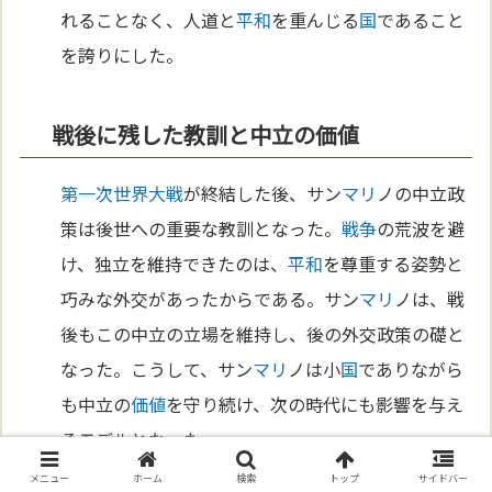
れることなく、人道と
平和
を重んじる
国
であること
を誇りにした。
戦後に残した教訓と中立の価値
第一次世界大戦
が終結した後、サン
マリ
ノの中立政
策は後世への重要な教訓となった。
戦争
の荒波を避
け、独立を維持できたのは、
平和
を尊重する姿勢と
巧みな外交があったからである。サン
マリ
ノは、戦
後もこの中立の立場を維持し、後の外交政策の礎と
なった。こうして、サン
マリ
ノは小
国
でありながら
も中立の
価値
を守り続け、次の時代にも影響を与え
るモデルとなった。
メニュー
ホーム
検索
トップ
サイドバー