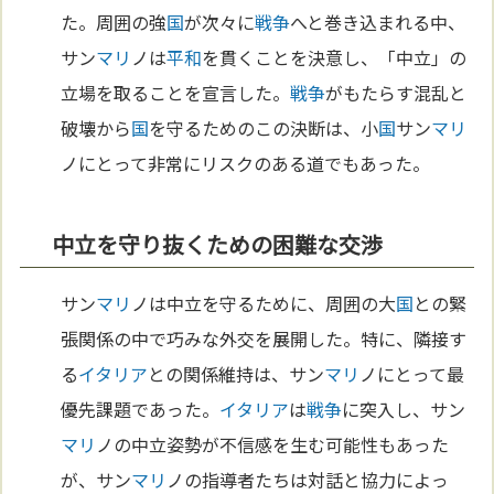
た。周囲の強
国
が次々に
戦争
へと巻き込まれる中、
サン
マリ
ノは
平和
を貫くことを決意し、「中立」の
立場を取ることを宣言した。
戦争
がもたらす混乱と
破壊から
国
を守るためのこの決断は、小
国
サン
マリ
ノにとって非常にリスクのある道でもあった。
中立を守り抜くための困難な交渉
サン
マリ
ノは中立を守るために、周囲の大
国
との緊
張関係の中で巧みな外交を展開した。特に、隣接す
る
イタリア
との関係維持は、サン
マリ
ノにとって最
優先課題であった。
イタリア
は
戦争
に突入し、サン
マリ
ノの中立姿勢が不信感を生む可能性もあった
が、サン
マリ
ノの指導者たちは対話と協力によっ