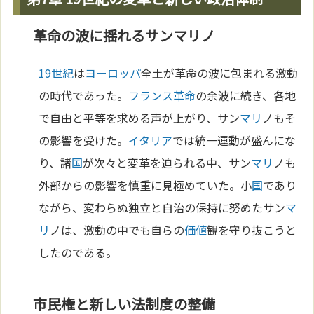
革命の波に揺れるサンマリノ
19世紀
は
ヨーロッパ
全土が革命の波に包まれる激動
の時代であった。
フランス革命
の余波に続き、各地
で自由と平等を求める声が上がり、サン
マリ
ノもそ
の影響を受けた。
イタリア
では統一運動が盛んにな
り、諸
国
が次々と変革を迫られる中、サン
マリ
ノも
外部からの影響を慎重に見極めていた。小
国
であり
ながら、変わらぬ独立と自治の保持に努めたサン
マ
リ
ノは、激動の中でも自らの
価値
観を守り抜こうと
したのである。
市民権と新しい法制度の整備