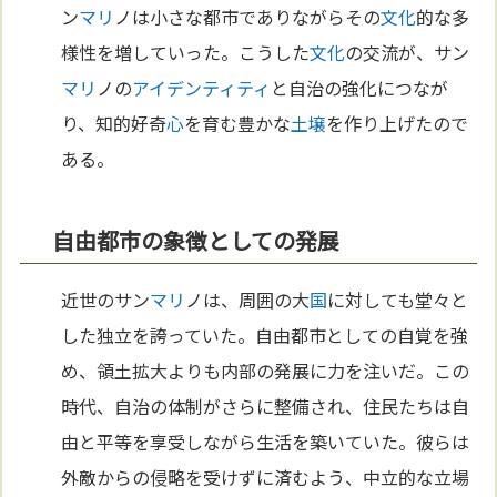
ン
マリ
ノは小さな都市でありながらその
文化
的な多
様性を増していった。こうした
文化
の交流が、サン
マリ
ノの
アイデンティティ
と自治の強化につなが
り、知的好奇
心
を育む豊かな
土壌
を作り上げたので
ある。
自由都市の象徴としての発展
近世のサン
マリ
ノは、周囲の大
国
に対しても堂々と
した独立を誇っていた。自由都市としての自覚を強
め、領土拡大よりも内部の発展に力を注いだ。この
時代、自治の体制がさらに整備され、住民たちは自
由と平等を享受しながら生活を築いていた。彼らは
外敵からの侵略を受けずに済むよう、中立的な立場