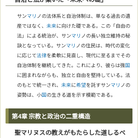
サン
マリ
ノの法体系と自治体制は、単なる過去の遺
産ではなく、
未来
に向けた礎である。この「自由の
法」による統治が、サン
マリ
ノの長い独立維持の秘
訣となっている。サン
マリ
ノの住民は、時代の変化
に応じて
法律
を柔軟に見直し、現代に至るまでその
自治体制を継続してきた。これにより、彼らは強
国
に囲まれながらも、独立と自由を堅持している。法
のもとで統一され、
未来
に
希望
を託すサン
マリ
ノの
姿勢は、小
国
の生きる道を示す模範である。
第4章 宗教と政治の二重構造
聖マリヌスの教えがもたらした道しるべ