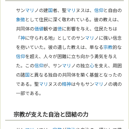
サン
マリ
ノの建
国
者、聖
マリ
ヌスは、
信仰
と自由の
象徴
として住民に深く敬われている。彼の教えは、
共同体の
価値
観や道
徳
に影響を与え、住民たちは
「
神
に守られる地」としてのサン
マリ
ノに強い信念
を抱いていた。彼の遺した教えは、単なる
宗教
的な
信仰
を超え、人々が困難に立ち向かう勇気を与え
た。この
信仰
が、サン
マリ
ノの独立
心
を支え、周囲
の諸
国
と異なる独自の共同体を築く基盤となったの
である。聖
マリ
ヌスの
精神
は今もサン
マリ
ノの魂の
一部である。
宗教が支えた自治と団結の力