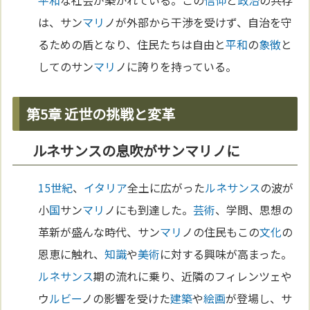
は、サン
マリ
ノが外部から干渉を受けず、自治を守
るための盾となり、住民たちは自由と
平和
の
象徴
と
してのサン
マリ
ノに誇りを持っている。
第5章 近世の挑戦と変革
ルネサンスの息吹がサンマリノに
15世紀
、
イタリア
全土に広がった
ルネサンス
の波が
小
国
サン
マリ
ノにも到達した。
芸術
、学問、思想の
革新が盛んな時代、サン
マリ
ノの住民もこの
文化
の
恩恵に触れ、
知識
や
美術
に対する興味が高まった。
ルネサンス
期の流れに乗り、近隣のフィレンツェや
ウ
ルビー
ノの影響を受けた
建築
や
絵画
が登場し、サ