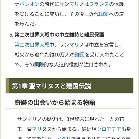
ナポレオン
の時代にサン
マリ
ノは
フランス
の保護
を受けることに成功し、その後も近代
国家
への道
を歩んだ。
第二次世界大戦
中の中立維持と
難民
保護
第二次世界大戦
中、サン
マリ
ノは中立を宣言し、
戦火から逃れた約10万人の
難民
を受け入れたこと
で、その
国
際的な人道的役割が注目された。
第1章 聖マリヌスと建国伝説
奇跡の出会いから始まる物語
サン
マリ
ノの歴史は、3世紀末に現れた一人の石
工、聖
マリ
ヌスから始まる。彼は現
クロアチア
出身
で、迫害を逃れ、
イタリア
半島のリミニにたどり着