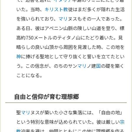
いた。当時、
キリスト教
徒はまだ多くが隠れた生活
を強いられており、
マリ
ヌスもその一人であった。
ある日、彼はアペニン山脈の険しい山道を登り、標
高約750メートルのティタノ山にたどり着いた。見
晴らしの良い山頂から周囲を見渡した時、この地を
神
に捧げる聖地として守り抜くと誓いを立てたとい
う。この信念が、のちのサン
マリ
ノ建
国
の礎を築く
ことになる。
自由と信仰が育む理想郷
聖
マリ
ヌスが築いた小さな集落には、「自由の地」
という特別な意味が込められていた。彼は厳しい
宗
教
迫害を避け、仲間とともにこの地に理想郷を作ろ