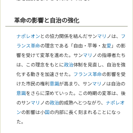
革命の影響と自治の強化
ナポレオン
との協力関係を結んだサン
マリ
ノは、
フ
ランス革命
の理念である「自由・平等・友
愛
」の影
響を受けて変革を進めた。サン
マリ
ノの指導者たち
は、この理念をもとに
政治
体制を見直し、自治を強
化する動きを加速させた。
フランス革命
の影響を受
けた市民の権利
意識
が高まり、サン
マリ
ノは自治の
意識
をさらに深めていった。この時期の変革は、後
のサン
マリ
ノの
政治
的成熟へとつながり、
ナポレオ
ン
の影響は小
国
の内部に長く刻まれることになっ
た。