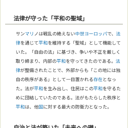
法律が守った「平和の聖域」
サン
マリ
ノは戦乱の絶えない
中世
ヨーロッパ
で、
法
律
を通じて
平和
を維持する「聖域」として機能して
いた。「自由の法」に基づき、争いや不正を厳しく
取り締まり、内部の
平和
を守ってきたのである。
法
律
が整備されたことで、外部からも「この地には独
自の秩序がある」として一目置かれる
存在
となっ
た。法が
平和
を生み出し、住民はこの
平和
を守るた
めに団結していたのである。法がもたらした秩序と
平和
は、他
国
に対する最大の防衛力となった。
自治と法が築いた「未来への礎」