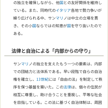
の独立を確保しながら、他
国
との友好関係を維持し
ている。また、同時代の
イタリア
各地で勢力争いが
繰り広げられる中、サン
マリ
ノは中立の立場を貫
き、その小
国
ならではの知恵が
国
を守り抜いたので
ある。
法律と自治による「内部からの守り」
サン
マリ
ノの独立を支えたもう一つの要素は、内部
での団結力と法体系である。早い段階で自らの自治
権を確立し、
13世紀
には「自由の法」を制定して秩
序を保つ基盤を築いた。この
法律
は、個々の住民が
相互に尊重し、助け合うことを重視し、平等な社会
を目指している。この法に基づく自治体制は、周囲