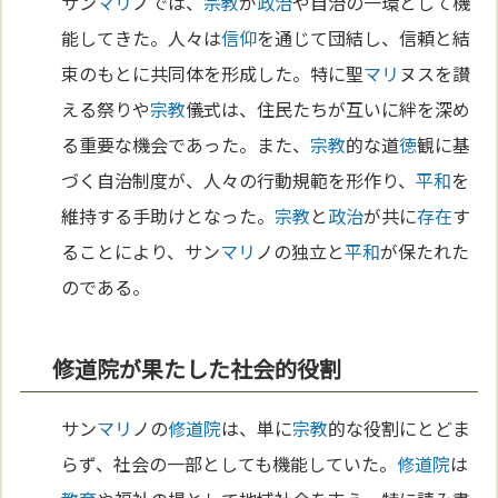
サン
マリ
ノでは、
宗教
が
政治
や自治の一環として機
能してきた。人々は
信仰
を通じて団結し、信頼と結
束のもとに共同体を形成した。特に聖
マリ
ヌスを讃
える祭りや
宗教
儀式は、住民たちが互いに絆を深め
る重要な機会であった。また、
宗教
的な道
徳
観に基
づく自治制度が、人々の行動規範を形作り、
平和
を
維持する手助けとなった。
宗教
と
政治
が共に
存在
す
ることにより、サン
マリ
ノの独立と
平和
が保たれた
のである。
修道院が果たした社会的役割
サン
マリ
ノの
修道院
は、単に
宗教
的な役割にとどま
らず、社会の一部としても機能していた。
修道院
は