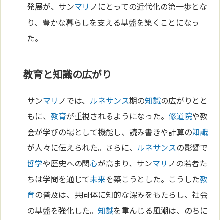
発展が、サン
マリ
ノにとっての近代化の第一歩とな
り、豊かな暮らしを支える基盤を築くことになっ
た。
教育と知識の広がり
サン
マリ
ノでは、
ルネサンス
期の
知識
の広がりとと
もに、
教育
が重視されるようになった。
修道院
や教
会が学びの場として機能し、読み書きや計算の
知識
が人々に伝えられた。さらに、
ルネサンス
の影響で
哲学
や歴史への関
心
が高まり、サン
マリ
ノの若者た
ちは学問を通じて
未来
を築こうとした。こうした
教
育
の普及は、共同体に知的な深みをもたらし、社会
の基盤を強化した。
知識
を重んじる風潮は、のちに