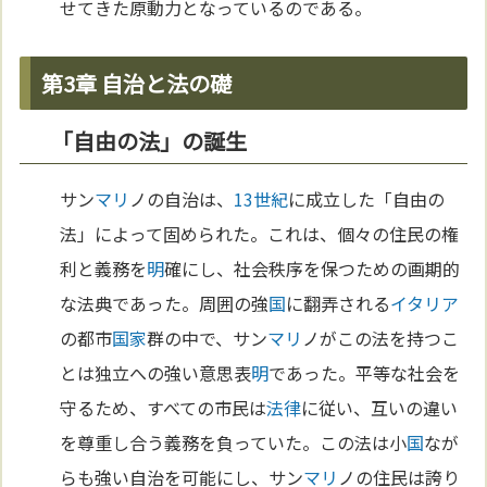
せてきた原動力となっているのである。
第3章 自治と法の礎
「自由の法」の誕生
サン
マリ
ノの自治は、
13世紀
に成立した「自由の
法」によって固められた。これは、個々の住民の権
利と義務を
明
確にし、社会秩序を保つための画期的
な法典であった。周囲の強
国
に翻弄される
イタリア
の都市
国家
群の中で、サン
マリ
ノがこの法を持つこ
とは独立への強い意思表
明
であった。平等な社会を
守るため、すべての市民は
法律
に従い、互いの違い
を尊重し合う義務を負っていた。この法は小
国
なが
らも強い自治を可能にし、サン
マリ
ノの住民は誇り