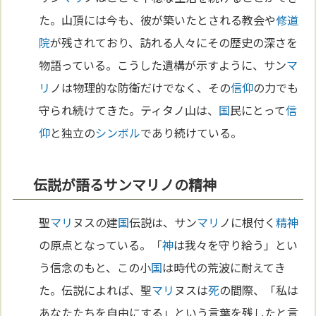
た。山頂には今も、彼が築いたとされる教会や
修道
院
が残されており、訪れる人々にその歴史の深さを
物語っている。こうした遺構が示すように、サン
マ
リ
ノは物理的な防衛だけでなく、その
信仰
の力でも
守られ続けてきた。ティタノ山は、
国
民にとって
信
仰
と独立の
シンボル
であり続けている。
伝説が語るサンマリノの精神
聖
マリ
ヌスの建
国
伝説は、サン
マリ
ノに根付く
精神
の原点となっている。「
神
は我々を守り給う」とい
う信念のもと、この小
国
は時代の荒波に耐えてき
た。伝説によれば、聖
マリ
ヌスは
死
の間際、「私は
あなたたちを自由にする」という言葉を残したと言