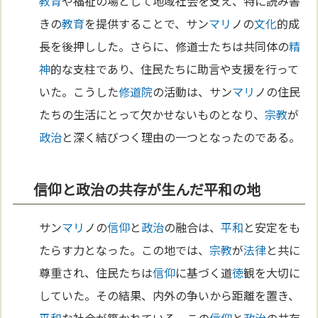
教育
や福祉の場として地域社会を支え、特に読み書
きの
教育
を提供することで、サン
マリ
ノの
文化
的成
長を後押しした。さらに、修道士たちは共同体の
精
神
的な支柱であり、住民たちに助言や支援を行って
いた。こうした
修道院
の活動は、サン
マリ
ノの住民
たちの生活にとって欠かせないものとなり、
宗教
が
政治
と深く結びつく理由の一つとなったのである。
信仰と政治の共存が生んだ平和の地
サン
マリ
ノの
信仰
と
政治
の融合は、
平和
と安定をも
たらす力となった。この地では、
宗教
が
法律
と共に
尊重され、住民たちは
信仰
に基づく道
徳
観を大切に
していた。その結果、内外の争いから距離を置き、
平和
な社会が築かれている。この
信仰
と
政治
の共存