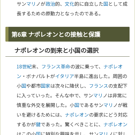
サン
マリ
ノが
政治
的、
文化
的に自立した
国
として成
長するための原動力となったのである。
第6章 ナポレオンとの接触と保護
ナポレオンの到来と小国の選択
18世紀
末、
フランス革命
の波に乗って、
ナポレオ
ン
・ボナパルトが
イタリア
半島に進出した。周囲の
小
国
や都市
国家
は次々に降伏し、
フランス
の支配下
に入っていった。そんな中で、サン
マリ
ノは非常に
慎重な外交を展開した。小
国
であるサン
マリ
ノが戦
いを避けるためには、
ナポレオン
の要求にどう対応
するかが
鍵
であった。驚くべきことに、
ナポレオン
はこの小
国
に特別な興味を示し、サン
マリ
ノに対し