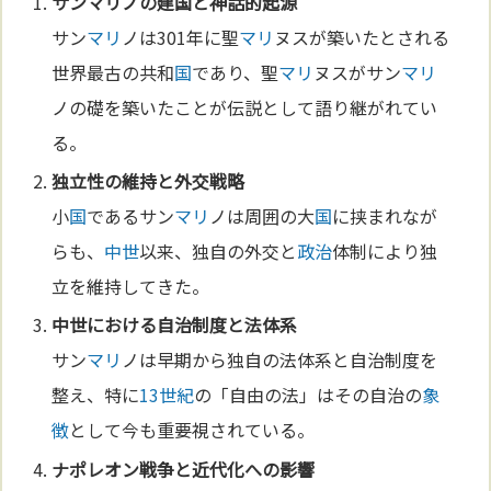
サン
マリ
ノの建
国
と
神
話的起源
サン
マリ
ノは301年に聖
マリ
ヌスが築いたとされる
世界最古の共和
国
であり、聖
マリ
ヌスがサン
マリ
ノの礎を築いたことが伝説として語り継がれてい
る。
独立性の維持と外交戦略
小
国
であるサン
マリ
ノは周囲の大
国
に挟まれなが
らも、
中世
以来、独自の外交と
政治
体制により独
立を維持してきた。
中世
における自治制度と法体系
サン
マリ
ノは早期から独自の法体系と自治制度を
整え、特に
13世紀
の「自由の法」はその自治の
象
徴
として今も重要視されている。
ナポレオン
戦争
と近代化への影響