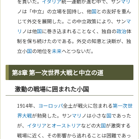
を貫いた。
イタリア
統一運動が進む中で、サン
マリ
ノは「中立」の立場を固持し、他
国
との友好を重ん
じて外交を展開した。この中立政策により、サン
マ
リ
ノは他
国
に巻き込まれることなく、独自の
政治
体
制を保ち続けたのである。外交の知恵と決断が、独
立小
国
の地位を
未来
へとつないだ。
第8章 第一次世界大戦と中立の道
激動の戦場に囲まれた小国
1914年、
ヨーロッパ
全土が戦火に包まれる
第一次世
界大戦
が勃発した。サン
マリ
ノは小さな
国
であった
が、
イタリア
と
オーストリア
などの大
国
が激突する
戦場に近く、その影響から逃れることは困難であっ