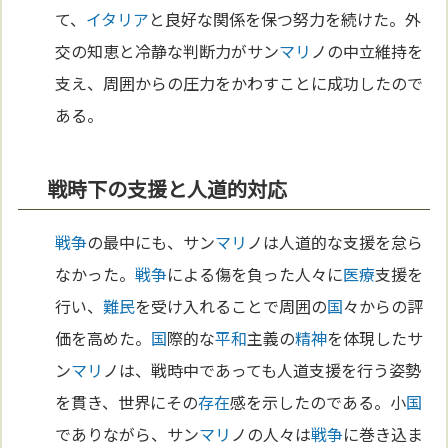
て、
イタリア
と良好な関係を保つ努力を続けた。外
交の知恵と冷静な判断力がサン
マリ
ノの中立維持を
支え、周囲からの圧力をかわすことに成功したので
ある。
戦時下の支援と人道的対応
戦争
の最中にも、サン
マリ
ノは人道的な支援を怠ら
なかった。
戦争
による傷を負った人々に
医療
支援を
行い、
難民
を受け入れることで周囲の
国
々からの評
価を高めた。
国
際的な
平和
主義の
精神
を体現したサ
ン
マリ
ノは、戦時中であっても人道支援を行う姿勢
を貫き、世界にその
存在
感を示したのである。小
国
でありながら、サン
マリ
ノの人々は
戦争
に巻き込ま