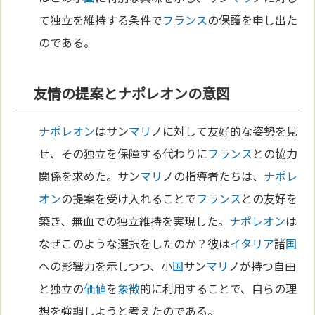
て独立を維持する条件で
フランス
の保護を申し出た
のである。
友情の提案とナポレオンの意図
ナポレオン
はサン
マリ
ノに対して友好的な姿勢を見
せ、その独立を保障する代わりに
フランス
との協力
関係を求めた。サン
マリ
ノの指導者たちは、
ナポレ
オン
の提案を受け入れることで
フランス
との友好を
築き、無血での独立維持を実現した。
ナポレオン
は
なぜこのような選択をしたのか？彼は
イタリア
諸
国
への影響力を示しつつ、小
国
サン
マリ
ノが持つ自由
と独立の
価値
を
象徴
的に利用することで、自らの理
想を強調しようと考えたのである。