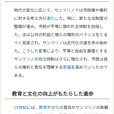
時代の変化に応じて、サン
マリ
ノでは市民権や権利
に対する考え方が
進化
した。特に、新たな法制度の
整備が進み、市民が平等に扱われる体制を目指し
た。法は公共の利益と個人の権利のバランスをとる
べく見直され、サン
マリ
ノは近代化の道を歩み始め
た。こうした変革により、平等と自由を基礎とする
サン
マリ
ノの
政治
体制はさらに強化され、市民は自
らの権利と責任を理解する
意識
を高めていったので
ある。
教育と文化の向上がもたらした進歩
19世紀
には、
教育
や
文化
の普及がサン
マリ
ノの発展