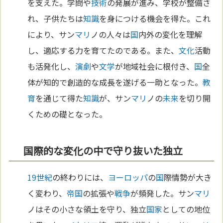
を支えた。学問や
技術
の発展が進み、学校が整備さ
れ、子供たちは
知識
を身につける機会を得た。これ
により、サン
マリ
ノの人々は
国
内外の変化を理解
し、適応する力を育てたのである。また、
文化
活動
も活発化し、
演劇
や
文学
が地域社会に根付き、
国
全
体が知的で創造的な成長を遂げる一助となった。
教
育
を通じて得た
知識
が、サン
マリ
ノの
未来
を切り開
くための礎となった。
国際的な変化の中で守り抜いた独立
19世紀
の終わりには、
ヨーロッパ
の
国
際情勢が大き
く変わり、
帝国
の拡張や
戦争
が頻発した。サン
マリ
ノはその小さな領土を守り、独立
国家
としての地位