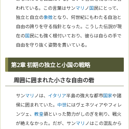
われている。この言葉はサン
マリ
ノ
国
民にとって、
独立と自立の
象徴
となり、何世紀にもわたる自治と
自由の誇りを守る指針となった。こうした伝説が現
在の
国
民にも強く根付いており、彼らは自らの手で
自由を守り抜く姿勢を貫いている。
第2章 初期の独立と小国の戦略
周囲に囲まれた小さな自由の砦
サン
マリ
ノは、
イタリア
半島の強大な都市
国家
や諸
侯に囲まれていた。
中世
にはヴェネツィアやフィレ
ンツェ、
教皇
領といった勢力がしのぎを削り、戦火
が絶えなかった。だが、サン
マリ
ノはこの混乱から