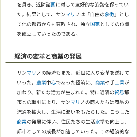
を貫き、近隣諸
国
に対して友好的な姿勢を保ってい
た。結果として、サン
マリ
ノは「自由の
象徴
」とし
て他の都市からも尊敬され、独立
国家
としての位置
を確立していったのである。
経済の変革と商業の発展
サン
マリ
ノの経済もまた、近世に入り変革を遂げて
いった。
農業
中
心
であった経済に、
商業
や手
工業
が
加わり、新たな活力が生まれた。特に近隣の
貿易
都
市との取引により、サン
マリ
ノの商人たちは商品の
流通を拡大し、生活に潤いをもたらした。こうした
商業
の発展に伴い、住民たちの生活
水
準も向上し、
都市としての成長が加速していった。この経済的な