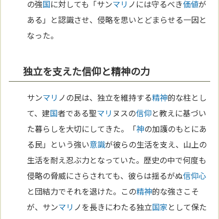
の強
国
に対しても「サン
マリ
ノには守るべき
価値
が
ある」と認識させ、侵略を思いとどまらせる一因と
なった。
独立を支えた信仰と精神の力
サン
マリ
ノの民は、独立を維持する
精神
的な柱とし
て、建
国
者である聖
マリ
ヌスの
信仰
と教えに基づい
た暮らしを大切にしてきた。「
神
の加護のもとにあ
る民」という強い
意識
が彼らの生活を支え、山上の
生活を耐え忍ぶ力となっていた。歴史の中で何度も
侵略の脅威にさらされても、彼らは揺るがぬ
信仰
心
と団結力でそれを退けた。この
精神
的な強さこそ
が、サン
マリ
ノを長きにわたる独立
国家
として保た