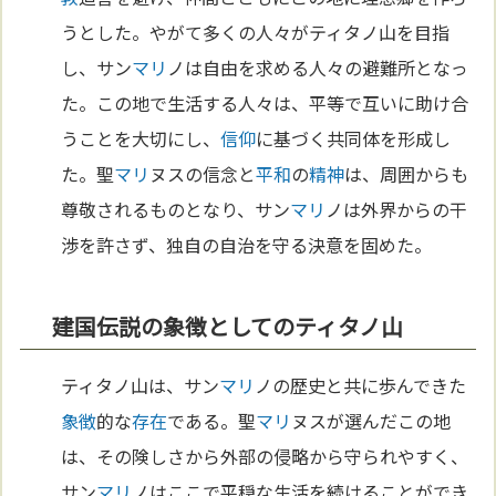
うとした。やがて多くの人々がティタノ山を目指
し、サン
マリ
ノは自由を求める人々の避難所となっ
た。この地で生活する人々は、平等で互いに助け合
うことを大切にし、
信仰
に基づく共同体を形成し
た。聖
マリ
ヌスの信念と
平和
の
精神
は、周囲からも
尊敬されるものとなり、サン
マリ
ノは外界からの干
渉を許さず、独自の自治を守る決意を固めた。
建国伝説の象徴としてのティタノ山
ティタノ山は、サン
マリ
ノの歴史と共に歩んできた
象徴
的な
存在
である。聖
マリ
ヌスが選んだこの地
は、その険しさから外部の侵略から守られやすく、
サン
マリ
ノはここで平穏な生活を続けることができ