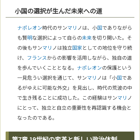
小国の選択が生んだ未来への道
ナポレオン
時代のサン
マリ
ノは、小
国
でありながら
も賢
明
な選択によって自らの
未来
を切り開いた。そ
の後もサン
マリ
ノは独立
国家
としての地位を守り続
け、
フランス
からの影響を活用しながら、独自の道
を歩んでいくこととなる。
ナポレオン
の保護という
一見危うい選択を通じて、サン
マリ
ノは「小
国
であ
るがゆえに可能な外交」を見出し、時代の荒波の中
で生き残ることに成功した。この経験はサン
マリ
ノ
にとって、独立と自立の重要性を再認識する機会と
なったのである。
第7章 19世紀の変革と新しい政治体制