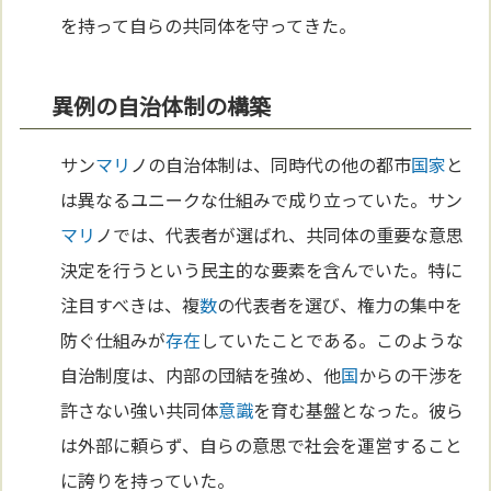
を持って自らの共同体を守ってきた。
異例の自治体制の構築
サン
マリ
ノの自治体制は、同時代の他の都市
国家
と
は異なるユニークな仕組みで成り立っていた。サン
マリ
ノでは、代表者が選ばれ、共同体の重要な意思
決定を行うという民主的な要素を含んでいた。特に
注目すべきは、複
数
の代表者を選び、権力の集中を
防ぐ仕組みが
存在
していたことである。このような
自治制度は、内部の団結を強め、他
国
からの干渉を
許さない強い共同体
意識
を育む基盤となった。彼ら
は外部に頼らず、自らの意思で社会を運営すること
に誇りを持っていた。