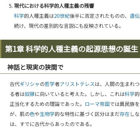
現代における
科学
的人種主義の残響
科学
的人種主義は
20世紀
後半に否定されたものの、
遺伝
続け、現代の差別的な言説にも反映されている。
第1章 科学的人種主義の起源――思想の誕生
神話と現実の狭間で
古代
ギリシャ
の
哲学
者
アリストテレス
は、人間の生まれつ
る者は
奴隷
に向いていると考えた。しかし、これは
科学
的
正当化するための理論であった。
ローマ
帝国
では異民族を
が、肌の
色
や
生物学
的な特性に基づく区分はまだ
存在
しな
は、すでに古代からあったのである。