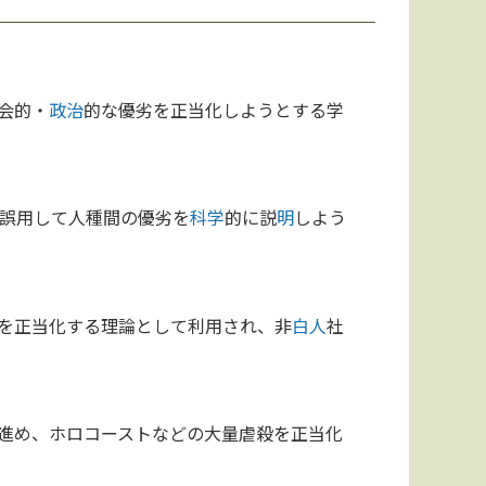
会的・
政治
的な優劣を正当化しようとする学
誤用して人種間の優劣を
科学
的に説
明
しよう
を正当化する理論として利用され、非
白人
社
進め、ホロコーストなどの大量虐殺を正当化