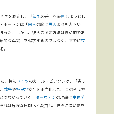
きさを測定し、「
知能
の差」を証
明
しようとし
・モートンは「
白人
の脳は
黒人
よりも大きい」
まった。しかし、彼らの測定方法は恣意的であ
観的な真実」を追求するのではなく、すでに
存
る。
いた。特に
ドイツ
のカール・ピアソンは、「劣っ
、
戦争
や
植民地
支配を正当化した。この考え方
とつながっていく。
ダーウィン
の理論は
生物学
それは危険な思想へと変質し、世界に深い影を