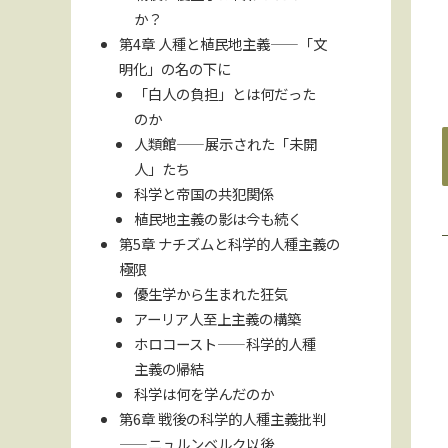
か？
第4章 人種と植民地主義――「文
明化」の名の下に
「白人の負担」とは何だった
のか
人類館――展示された「未開
人」たち
科学と帝国の共犯関係
植民地主義の影は今も続く
第5章 ナチズムと科学的人種主義の
極限
優生学から生まれた狂気
アーリア人至上主義の構築
ホロコースト――科学的人種
主義の帰結
科学は何を学んだのか
第6章 戦後の科学的人種主義批判
――ニュルンベルク以後