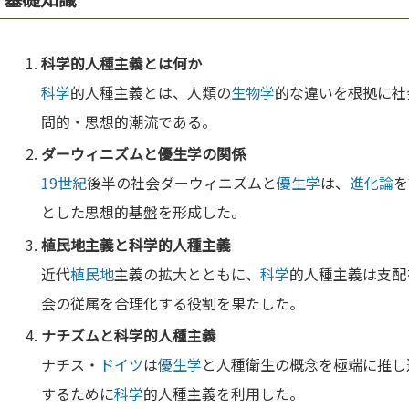
科学
的人種主義とは何か
科学
的人種主義とは、人類の
生物学
的な違いを根拠に社
問的・思想的潮流である。
ダーウィニズムと
優生学
の関係
19世紀
後半の社会ダーウィニズムと
優生学
は、
進化論
を
とした思想的基盤を形成した。
植民地
主義と
科学
的人種主義
近代
植民地
主義の拡大とともに、
科学
的人種主義は支配
会の従属を合理化する役割を果たした。
ナチズムと
科学
的人種主義
ナチス・
ドイツ
は
優生学
と人種衛生の概念を極端に推し
するために
科学
的人種主義を利用した。