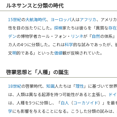
ルネサンスと分類の時代
15世紀
の
大航海時代
、
ヨーロッパ
人は
アフリカ
、アメリカ
性を目の当たりにした。
探検
家たちは彼らを「異質な
存在
デン
の博物学者カール・フォン・
リンネ
が『
自然
の体系』
カ人の4つに分類した。これは
科学
的な試みであったが、
文
明
的である」といった
価値
観が反映されていた。
啓蒙思想と「人種」の誕生
18世紀
の啓蒙時代、
知識
人たちは「
理性
」に基づいて世
は、人類は異なる起源を持つ可能性があると主張し、
ドイ
は、人種を5つに分類し、「
白人
（
コーカソイド
）」を最
学
にも影響を与えることになる。こうした分類の試みは、