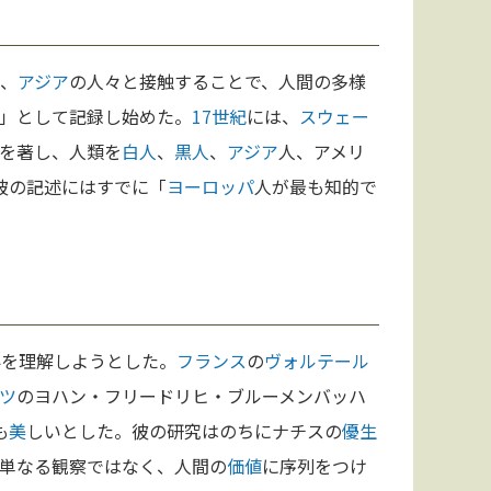
、
アジア
の人々と接触することで、人間の多様
」として記録し始めた。
17世紀
には、
スウェー
を著し、人類を
白人
、
黒人
、
アジア
人、アメリ
彼の記述にはすでに「
ヨーロッパ
人が最も知的で
界を理解しようとした。
フランス
の
ヴォルテール
ツ
のヨハン・フリードリヒ・ブルーメンバッハ
も
美
しいとした。彼の研究はのちにナチスの
優生
単なる観察ではなく、人間の
価値
に序列をつけ