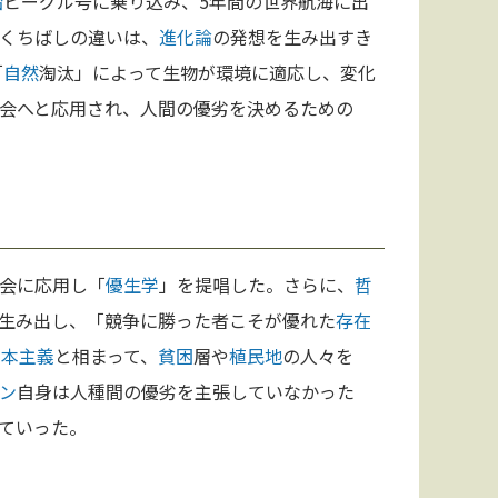
船
ビーグル号に乗り込み、5年間の世界航海に出
くちばしの違いは、
進化論
の発想を生み出すき
「
自然
淘汰」によって生物が環境に適応し、変化
会へと応用され、人間の優劣を決めるための
会に応用し「
優生学
」を提唱した。さらに、
哲
生み出し、「競争に勝った者こそが優れた
存在
資本主義
と相まって、
貧困
層や
植民地
の人々を
ン
自身は人種間の優劣を主張していなかった
ていった。