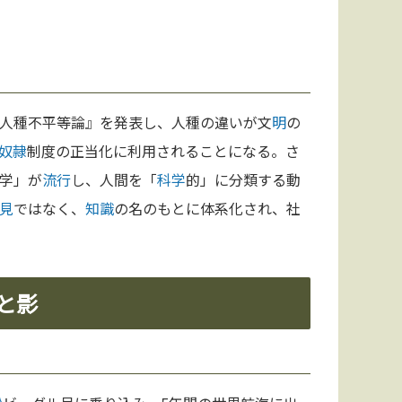
人種不平等論』を発表し、人種の違いが文
明
の
奴隷
制度の正当化に利用されることになる。さ
学」が
流行
し、人間を「
科学
的」に分類する動
見
ではなく、
知識
の名のもとに体系化され、社
光と影