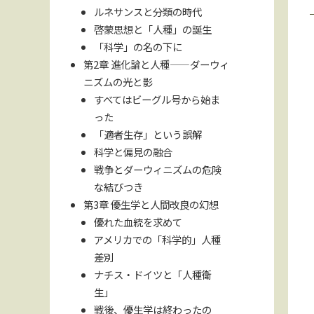
ルネサンスと分類の時代
啓蒙思想と「人種」の誕生
「科学」の名の下に
第2章 進化論と人種――ダーウィ
ニズムの光と影
すべてはビーグル号から始ま
った
「適者生存」という誤解
科学と偏見の融合
戦争とダーウィニズムの危険
な結びつき
第3章 優生学と人間改良の幻想
優れた血統を求めて
アメリカでの「科学的」人種
差別
ナチス・ドイツと「人種衛
生」
戦後、優生学は終わったの