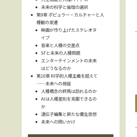
未来の科学と倫理の選択
第9章 ポピュラー・カルチャーと人
種観の変遷
映画が作り上げたステレオタ
イプ
音楽と人種の交差点
SFと未来の人種問題
エンターテインメントの未来
はどうなるのか
第10章 科学的人種主義を超えて
――未来への視座
人種概念の終焉は訪れるのか
AIは人種差別を克服できるの
か
遺伝子編集と新たな優生思想
未来への問いかけ