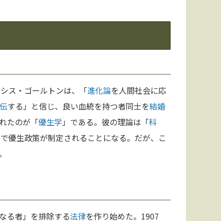
ンシス・ゴールトンは、「
進化論
を人間社会に応
伝
する」と信じ、良い血統を持つ者同士を
結婚
れたのが「
優生学
」である。彼の理論は「
科
国
で優生政策が制定されることになる。だが、こ
。
なる者」を排除する
法律
を作り始めた。1907