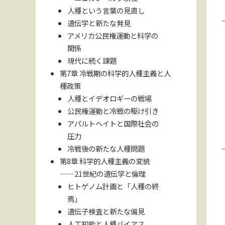
人種という言葉の見直し
遺伝学と新たな発見
アメリカ公民権運動と科学の
関係
現代に続く課題
第7章 冷戦期の科学的人種主義と人
種政策
人種とイデオロギーの戦場
公民権運動と冷戦の駆け引き
アパルトヘイトと国際社会の
圧力
冷戦後の新たな人種問題
第8章 科学的人種主義の変貌
――21世紀の遺伝学と倫理
ヒトゲノム計画と「人種の終
焉」
遺伝子検査と新たな偏見
人工知能と人種バイアス