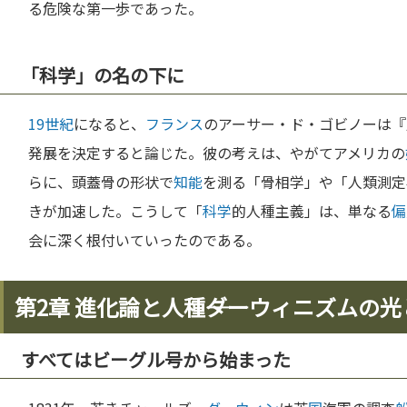
る危険な第一歩であった。
「科学」の名の下に
19世紀
になると、
フランス
のアーサー・ド・ゴビノーは『
発展を決定すると論じた。彼の考えは、やがてアメリカの
らに、頭蓋骨の形状で
知能
を測る「骨相学」や「人類測定
きが加速した。こうして「
科学
的人種主義」は、単なる
偏
会に深く根付いていったのである。
第2章 進化論と人種――ダーウィニズムの
すべてはビーグル号から始まった