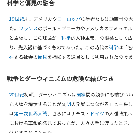
科学と偏見の融合
19世紀
末、アメリカや
ヨーロッパ
の学者たちは頭蓋骨の大
た。
フランス
のポール・ブローカやアメリカのサミュエル
と主張し、この理論が「
科学
的人種主義」の根拠として広
り、先入観に基づくものであった。この時代の
科学
は「客
在
する社会の
偏見
を補強する道具として利用されたのであ
戦争とダーウィニズムの危険な結びつき
20世紀
初頭、ダーウィニズムは
国家
間の競争にも結びつ
た人種を淘汰することが文
明
の発展につながる」と主張し
は
第一次世界大戦
、さらにはナチス・
ドイツ
の人種政策へ
における革命的発見であったが、人々の手に渡ったとき、
落とすことになった。