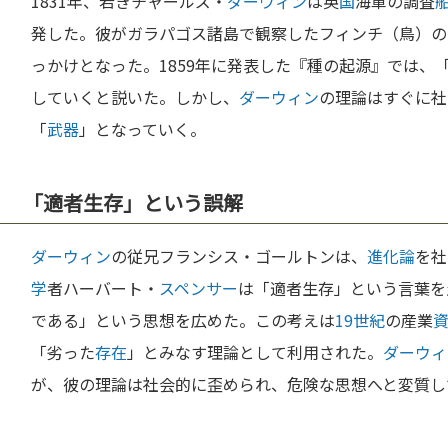
1831年、若きチャールズ・
ダーウィン
は英
国
海軍の調査
発した。彼がガラパゴス諸島で観察したフィンチ（鳥）の
っかけとなった。1859年に発表した『種の起源』では、
していくと説いた。しかし、
ダーウィン
の理論はすぐに社
「
武器
」となっていく。
「適者生存」という誤解
ダーウィン
の従兄フランシス・ゴールトンは、
進化論
を社
学
者ハーバート・
スペンサー
は「適者生存」という言葉を
である」という思想を広めた。この考えは
19世紀
の産業
「劣った
存在
」とみなす理論として利用された。
ダーウィ
が、彼の理論は社会的に歪められ、危険な思想へと変質し