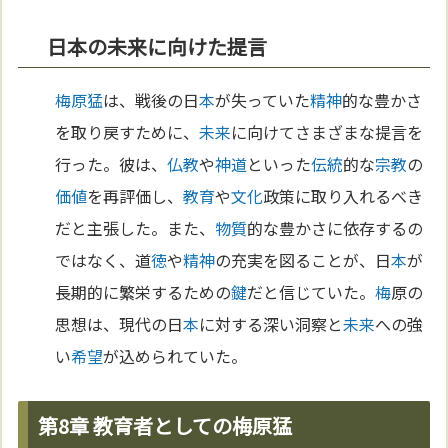
日本の未来に向けた提言
梅原猛
は、戦後の日
本
が失っていた
精神
的な豊かさ
を取り戻すために、
未来
に向けてさまざまな提言を
行った。彼は、
仏教
や
神道
といった
伝統
的な
宗教
の
価値
を再評価し、
教育
や
文化
政策に取り入れるべき
だと主張した。また、
物質
的な豊かさに依存するの
ではなく、道
徳
や
精神
の充実を図ることが、日
本
が
長期的に繁栄するための
鍵
だと信じていた。
梅
原の
思想は、現代の日
本
に対する深い洞察と
未来
への強
い
希望
が込められていた。
第8章 教育者としての梅原猛