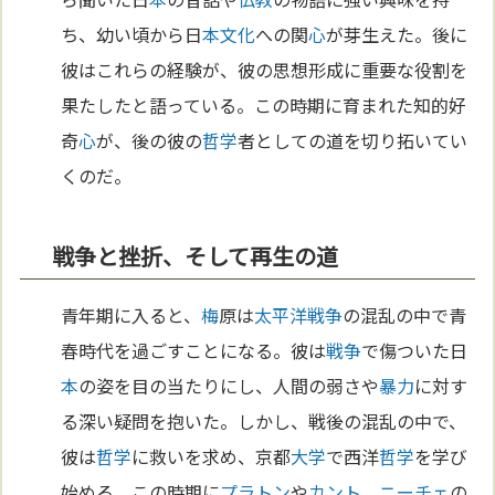
ち、幼い頃から日
本
文化
への関
心
が芽生えた。後に
彼はこれらの経験が、彼の思想形成に重要な役割を
果たしたと語っている。この時期に育まれた知的好
奇
心
が、後の彼の
哲学
者としての道を切り拓いてい
くのだ。
戦争と挫折、そして再生の道
青年期に入ると、
梅
原は
太平洋
戦争
の混乱の中で青
春時代を過ごすことになる。彼は
戦争
で傷ついた日
本
の姿を目の当たりにし、人間の弱さや
暴力
に対す
る深い疑問を抱いた。しかし、戦後の混乱の中で、
彼は
哲学
に救いを求め、京都
大学
で西洋
哲学
を学び
始める。この時期に
プラトン
や
カント
、
ニーチェ
の