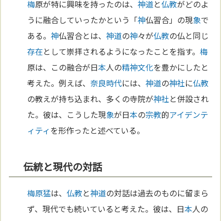
梅
原が特に興味を持ったのは、
神道
と
仏教
がどのよ
うに融合していったかという「
神
仏習合」の現
象
で
ある。
神
仏習合とは、
神道
の
神
々が
仏教
の仏と同じ
存在
として崇拝されるようになったことを指す。
梅
原は、この融合が日
本
人の
精神
文化
を豊かにしたと
考えた。例えば、
奈良時代
には、
神道
の
神社
に
仏教
の教えが持ち込まれ、多くの寺院が
神社
と併設され
た。彼は、こうした現
象
が日
本
の
宗教
的
アイデンテ
ィティ
を形作ったと述べている。
伝統と現代の対話
梅原猛
は、
仏教
と
神道
の対話は過去のものに留まら
ず、現代でも続いていると考えた。彼は、日
本
人の