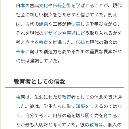
日
本
の古典
文化
や
伝統
芸術
を学ばせることが、現代
社会に新しい視点をもたらすと信じていた。例え
ば、古代の
建築
や工芸が持つ
美
しさを学びながら、
それを現代の
デザイン
や
芸術
にどう取り入れるかを
考えさせる
教育
を推進した。
伝統
と現代の融合は、
未来
に向けた創造力を高めるための重要な要素だと
梅
原は強調していた。
教育者としての信念
梅
原は、生涯にわたり
教育
者としての信念を貫き通
した。彼は、学生たちに単に
知識
を与えるのではな
く、自分で考え、自分の道を切り開く力を育てるこ
とが最も大切だと考えていた。彼の
教育
は、個人の