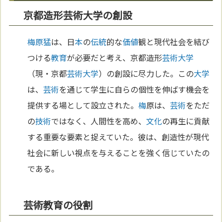
京都造形芸術大学の創設
梅原猛
は、日
本
の
伝統
的な
価値
観と現代社会を結び
つける
教育
が必要だと考え、京都造形
芸術
大学
（現・京都
芸術
大学
）の創設に尽力した。この
大学
は、
芸術
を通じて学生に自らの個性を伸ばす機会を
提供する場として設立された。
梅
原は、
芸術
をただ
の
技術
ではなく、人間性を高め、
文化
の再生に貢献
する重要な要素と捉えていた。彼は、創造性が現代
社会に新しい視点を与えることを強く信じていたの
である。
芸術教育の役割