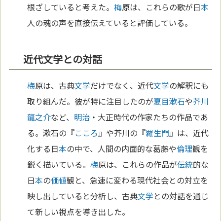
根ざしていると考えた。
梅
原は、これらの歌が日
本
人の魂の声を直接伝えていると評価している。
近代文学との対話
梅
原は、古典
文学
だけでなく、近代
文学
の解釈にも
取り組んだ。彼が特に注目したのが
夏目漱石
や
芥川
龍之介
など、
明治
・大正時代の作家たちの作品であ
る。漱石の『
こころ
』や芥川の『
羅生門
』は、近代
化する日
本
の中で、人間の内面的な葛藤や
倫理
観を
鋭く描いている。
梅
原は、これらの作品が
伝統
的な
日
本
の
価値
観と、急速に変わる現代社会との対立を
映し出していると分析し、古典
文学
との対話を通じ
て新しい視点を導き出した。