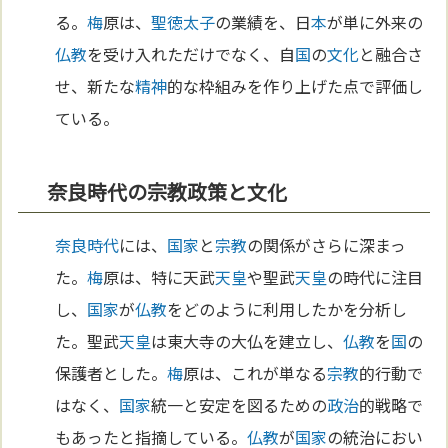
る。
梅
原は、
聖徳太子
の業績を、日
本
が単に外来の
仏教
を受け入れただけでなく、自
国
の
文化
と融合さ
せ、新たな
精神
的な枠組みを作り上げた点で評価し
ている。
奈良時代の宗教政策と文化
奈良時代
には、
国家
と
宗教
の関係がさらに深まっ
た。
梅
原は、特に天武
天皇
や聖武
天皇
の時代に注目
し、
国家
が
仏教
をどのように利用したかを分析し
た。聖武
天皇
は東大寺の大仏を建立し、
仏教
を
国
の
保護者とした。
梅
原は、これが単なる
宗教
的行動で
はなく、
国家
統一と安定を図るための
政治
的戦略で
もあったと指摘している。
仏教
が
国家
の統治におい