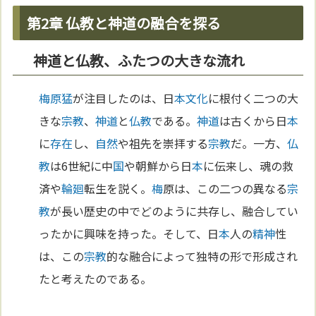
第2章 仏教と神道の融合を探る
神道と仏教、ふたつの大きな流れ
梅原猛
が注目したのは、日
本
文化
に根付く二つの大
きな
宗教
、
神道
と
仏教
である。
神道
は古くから日
本
に
存在
し、
自然
や祖先を崇拝する
宗教
だ。一方、
仏
教
は6世紀に中
国
や朝鮮から日
本
に伝来し、魂の救
済や
輪廻
転生を説く。
梅
原は、この二つの異なる
宗
教
が長い歴史の中でどのように共存し、融合してい
ったかに興味を持った。そして、日
本
人の
精神
性
は、この
宗教
的な融合によって独特の形で形成され
たと考えたのである。