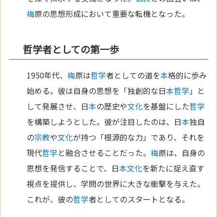
梅
原の思想形成において重要な転機となった。
哲学者としての第一歩
1950年代、
梅
原は
哲学
者としての道を
本
格的に歩み
始める。彼は自身の思想を「独創的な日
本
哲学
」と
して発展させ、日
本
の歴史や
文化
を基盤にした
哲学
を構築しようとした。彼が注目したのは、日
本
独自
の
宗教
や
文化
が持つ「根源的な力」であり、それを
現代
哲学
と融合させることだった。
梅
原は、自身の
思想を発信することで、日
本
文化
を新たに捉え直す
視点を提供し、学問の世界に大きな衝撃を与えた。
これが、彼の
哲学
者としてのスタートとなる。