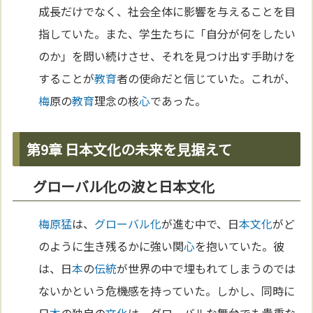
成長だけでなく、社会全体に影響を与えることを目
指していた。また、学生たちに「自分が何をしたい
のか」を問い続けさせ、それを見つけ出す手助けを
することが
教育
者の使命だと信じていた。これが、
梅
原の
教育
理念の核
心
であった。
第9章 日本文化の未来を見据えて
グローバル化の波と日本文化
梅原猛
は、
グローバル化
が進む中で、日
本
文化
がど
のように生き残るかに強い関
心
を抱いていた。彼
は、日
本
の
伝統
が世界の中で埋もれてしまうのでは
ないかという危機感を持っていた。しかし、同時に