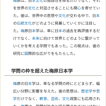
梅
原は、日
本
文化
の独自性を探るだけでなく、それ
を世界の
文化
と対話させることにも関
心
を寄せてい
た。彼は、世界中の思想や
文化
が交わる中で、日
本
の
伝統
文化
がどのように発展していくかに注目し
た。
梅
原日
本
学は、単に日
本
の過去を再評価するだ
けでなく、
未来
に向けて世界とどのように繋がって
いくかを考える学問でもあった。この視点は、彼の
研究に
国
際的な広がりをもたらした。
学問の枠を超えた梅原日本学
梅
原の日
本
学は、単なる学問の枠にとどまらず、幅
広い分野に影響を与えた。彼の思想は、
歴史学
や
哲
学
だけでなく、
教育
、
芸術
、
文化
政策にも応用され
た。
梅
原は、学問が社会と切り離されてはいけない