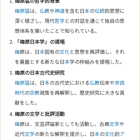
梅原猛
の
哲学
的背景
梅原猛
は、
仏教
や
神道
を含む日
本
の
伝統
的思想に
深く根ざし、現代
哲学
との対話を通じて独自の思
想体系を築いたことで知られている。
「
梅
原日
本
学」の提唱
梅
原は、日
本
固有の
文化
と思想を再評価し、それ
を基盤とする新たな日
本
学の枠組みを提唱した。
梅
原の日
本
古代史研究
梅原猛
は、日
本
の古代史における
仏教
伝来や
奈良
時代
の
宗教
政策を再解釈し、歴史研究に大きな貢
献をした。
梅
原の
文学
と批評活動
梅
原は、文芸評論家としても活動し、古典
文学
や
近代
文学
の新たな解釈を提示し、日
本
の
文化
的
ア