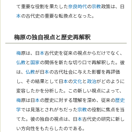
て重要な役割を果たした
奈良時代
の
宗教
政策は、日
本
の古代史の重要な転換点となった。
梅原の独自視点と歴史再解釈
梅
原は、日
本
古代史を従来の視点からだけでなく、
仏教
と
国家
の関係を新たな切り口で再解釈した。彼
は、
仏教
が日
本
の古代社会に与えた影響を再評価
し、その結果として日
本
の
文化
と
政治
がどのように
変容したかを分析した。この新しい視点によって、
梅
原は日
本
の歴史に対する理解を深め、従来の
歴史
学
では見落とされがちだった
宗教
の役割に焦点を当
てた。彼の独自の視点は、日
本
古代史の研究に新し
い方向性をもたらしたのである。