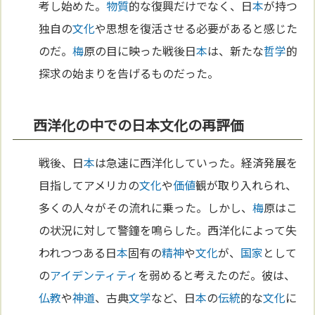
考し始めた。
物質
的な復興だけでなく、日
本
が持つ
独自の
文化
や思想を復活させる必要があると感じた
のだ。
梅
原の目に映った戦後日
本
は、新たな
哲学
的
探求の始まりを告げるものだった。
西洋化の中での日本文化の再評価
戦後、日
本
は急速に西洋化していった。経済発展を
目指してアメリカの
文化
や
価値
観が取り入れられ、
多くの人々がその流れに乗った。しかし、
梅
原はこ
の状況に対して警鐘を鳴らした。西洋化によって失
われつつある日
本
固有の
精神
や
文化
が、
国家
として
の
アイデンティティ
を弱めると考えたのだ。彼は、
仏教
や
神道
、古典
文学
など、日
本
の
伝統
的な
文化
に