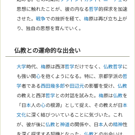
思想に触れたことが、彼の内なる
哲学
的探求を加速
させた。
戦争
での挫折を経て、
梅
原は再び立ち上が
り、独自の思想を育んでいく。
仏教との運命的な出会い
大学
時代、
梅
原は西洋
哲学
だけでなく、
仏教
哲学
に
も強い関
心
を抱くようになる。特に、京都学派の
哲
学
者である
西田幾多郎
や
田辺元
の影響を受け、
仏教
の教えと西洋
哲学
との対話を試みた。
梅
原は
仏教
を
「日
本
人の
心
の根源」として捉え、その教えが日
本
文化
に深く結びついていることに気づいた。これ
が、彼が後に
仏教
と
神道
の関係や、日
本
人の
精神
性
を深く探求する契機となった。
仏教
との出会いは、