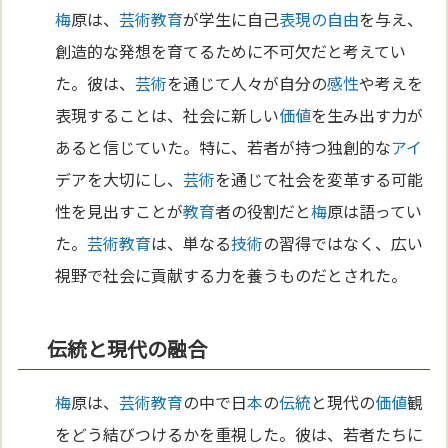
梅
原は、
芸術
教育
が学生に自己
表現の自由
を与え、
創造的な発想を育てるために不可欠だと考えてい
た。彼は、
芸術
を通じて人々が自分の
感性
や考えを
表現することは、社会に新しい
価値
を生み出す力が
あると信じていた。特に、若者が持つ独創的な
アイ
デアを大切にし、
芸術
を通じて社会を変革する可能
性を見出すことが
教育
者の役割だと
梅
原は語ってい
た。
芸術
教育
は、単なる
技術
の習得ではなく、広い
視野で社会に貢献する力を養うものだとされた。
伝統と現代の融合
梅
原は、
芸術
教育
の中で日
本
の
伝統
と現代の
価値
観
をどう結びつけるかを重視した。彼は、若者たちに