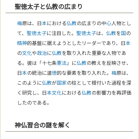
聖徳太子と仏教の広まり
梅
原は、日
本
における
仏教
の広まりの中
心
人物とし
て、
聖徳太子
に注目した。
聖徳太子
は、
仏教
を
国
の
精神
的基盤に据えようとしたリーダーであり、日
本
の
文化
や
政治
に
仏教
を取り入れた重要な人物であ
る。彼は「十七条
憲法
」に
仏教
の教えを反映させ、
日
本
の統治に道
徳
的な要素を取り入れた。
梅
原は、
このように
仏教
が
国家
の柱として根付いた過程を深
く研究し、日
本
文化
における
仏教
の影響力を再評価
したのである。
神仏習合の謎を解く