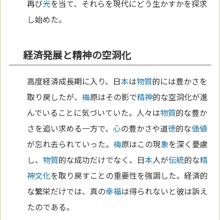
再び
光
を当て、それらを現代にどう生かすかを探求
し始めた。
経済発展と精神の空洞化
高度経済成長期に入り、日
本
は
物質
的には豊かさを
取り戻したが、
梅
原はその影で
精神
的な空洞化が進
んでいることに気づいていた。人々は
物質
的な豊か
さを追い求める一方で、
心
の豊かさや道
徳
的な
価値
が忘れ去られていった。
梅
原はこの現
象
を深く憂慮
し、
物質
的な成功だけでなく、日
本
人が
伝統
的な
精
神
文化
を取り戻すことの重要性を強調した。経済的
な繁栄だけでは、真の
幸福
は得られないと彼は訴え
たのである。