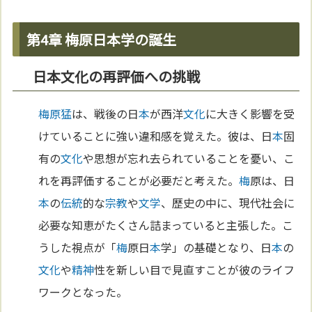
第4章 梅原日本学の誕生
日本文化の再評価への挑戦
梅原猛
は、戦後の日
本
が西洋
文化
に大きく影響を受
けていることに強い違和感を覚えた。彼は、日
本
固
有の
文化
や思想が忘れ去られていることを憂い、こ
れを再評価することが必要だと考えた。
梅
原は、日
本
の
伝統
的な
宗教
や
文学
、歴史の中に、現代社会に
必要な知恵がたくさん詰まっていると主張した。こ
うした視点が「
梅
原日
本
学」の基礎となり、日
本
の
文化
や
精神
性を新しい目で見直すことが彼のライフ
ワークとなった。