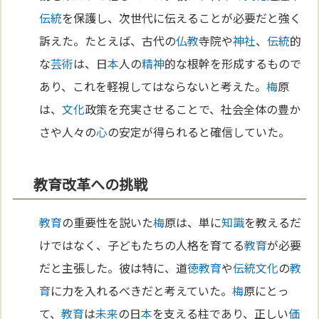
伝統
を保護し、次世代に伝えることが必要だと強く
訴えた。たとえば、古代の
仏教
寺院や
神社
、
伝統
的
な
芸術
は、日
本
人の
精神
的な根幹を形成するもので
あり、これを軽視してはならないと考えた。
梅
原
は、
文化
政策を充実させることで、社会全体の豊か
さや人々の
心
の安定が得られると確信していた。
教育改革への挑戦
教育
の重要性を説いた
梅
原は、単に
知識
を教えるだ
けではなく、子どもたちの人格を育てる
教育
が必要
だと主張した。彼は特に、道
徳
教育
や
伝統
文化
の
教
育
に力を入れるべきだと考えていた。
梅
原にとっ
て、
教育
は
未来
の日
本
を支える柱であり、正しい
価