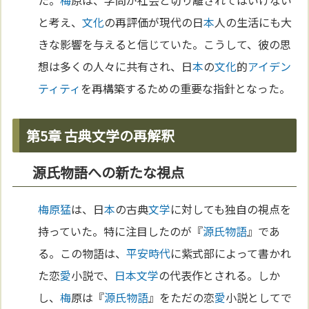
と考え、
文化
の再評価が現代の日
本
人の生活にも大
きな影響を与えると信じていた。こうして、彼の思
想は多くの人々に共有され、日
本
の
文化
的
アイデン
ティティ
を再構築するための重要な指針となった。
第5章 古典文学の再解釈
源氏物語への新たな視点
梅原猛
は、日
本
の古典
文学
に対しても独自の視点を
持っていた。特に注目したのが『
源氏物語
』であ
る。この物語は、
平安時代
に紫式部によって書かれ
た恋
愛
小説で、
日本文学
の代表作とされる。しか
し、
梅
原は『
源氏物語
』をただの恋
愛
小説としてで