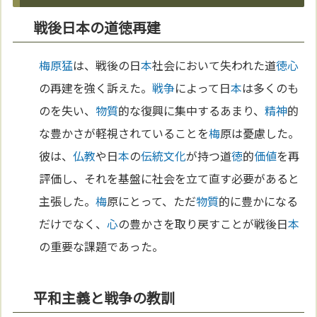
戦後日本の道徳再建
梅原猛
は、戦後の日
本
社会において失われた道
徳
心
の再建を強く訴えた。
戦争
によって日
本
は多くのも
のを失い、
物質
的な復興に集中するあまり、
精神
的
な豊かさが軽視されていることを
梅
原は憂慮した。
彼は、
仏教
や日
本
の
伝統
文化
が持つ道
徳
的
価値
を再
評価し、それを基盤に社会を立て直す必要があると
主張した。
梅
原にとって、ただ
物質
的に豊かになる
だけでなく、
心
の豊かさを取り戻すことが戦後日
本
の重要な課題であった。
平和主義と戦争の教訓