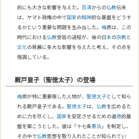
的にも大きな影響を与えた。
百済
からの
仏教
伝来
は、ヤマト政権の中で
国家
の
精神
的な基盤をどうす
るかという重要な問題を生み出した。
梅
原は、この
時代における
仏教
受容の過程が、後の日
本
の
宗教
と
文化
の発展に多大な影響を与えたと考え、その点を
強調している。
厩戸皇子（聖徳太子）の登場
梅
原が特に重要視した人物が、
聖徳太子
として知ら
れる厩戸皇子である。
聖徳太子
は、
仏教
を広めるた
めに力を尽くし、
国家
を安定させるための道
徳
的基
盤を築こうとした。彼は「十七条
憲法
」を制定し、
その中で
仏教
思想を取り入れたことが知られてい