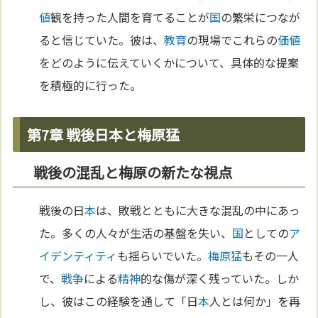
値
観を持った人間を育てることが
国
の繁栄につなが
ると信じていた。彼は、
教育
の現場でこれらの
価値
をどのように伝えていくかについて、具体的な提案
を積極的に行った。
第7章 戦後日本と梅原猛
戦後の混乱と梅原の新たな視点
戦後の日
本
は、敗戦とともに大きな混乱の中にあっ
た。多くの人々が生活の基盤を失い、
国
としての
ア
イデンティティ
も揺らいでいた。
梅原猛
もその一人
で、
戦争
による
精神
的な傷が深く残っていた。しか
し、彼はこの経験を通して「日
本
人とは何か」を再