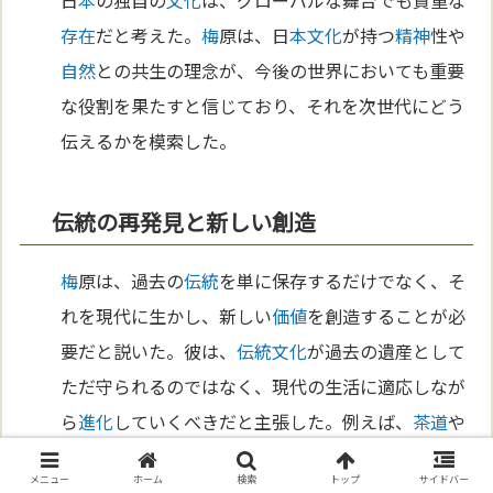
日
本
の独自の
文化
は、グローバルな舞台でも貴重な
存在
だと考えた。
梅
原は、日
本
文化
が持つ
精神
性や
自然
との共生の理念が、今後の世界においても重要
な役割を果たすと信じており、それを次世代にどう
伝えるかを模索した。
伝統の再発見と新しい創造
梅
原は、過去の
伝統
を単に保存するだけでなく、そ
れを現代に生かし、新しい
価値
を創造することが必
要だと説いた。彼は、
伝統
文化
が過去の遺産として
ただ守られるのではなく、現代の生活に適応しなが
ら
進化
していくべきだと主張した。例えば、
茶道
や
能楽といった日
本
の古典
芸術
も、新しい視点で再解
メニュー
ホーム
検索
トップ
サイドバー
釈されることで、若い世代にも魅力的なものになる