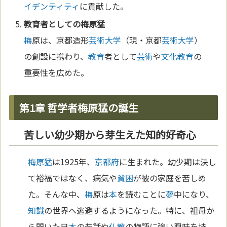
イデンティティ
に貢献した。
教育
者としての
梅原猛
梅
原は、京都造形
芸術
大学
（現・京都
芸術
大学
）
の創設に携わり、
教育
者として
芸術
や
文化
教育
の
重要性を広めた。
第1章 哲学者梅原猛の誕生
苦しい幼少期から芽生えた知的好奇心
梅原猛
は1925年、
京都府
に生まれた。幼少期は決し
て裕福ではなく、病気や
貧困
が彼の家庭を苦しめ
た。そんな中、
梅
原は
本
を読むことに
夢
中になり、
知識
の世界へ逃避するようになった。特に、祖母か
ら聞いた日
本
の昔話や
仏教
の物語に強い興味を持