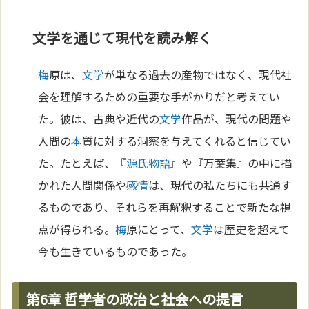
文学を通じて現代を読み解く
梅
原は、
文学
が単なる過去の産物ではなく、現代社
会を理解するための重要な手がかりだと考えてい
た。彼は、古典や近代の
文学
作品が、現代の問題や
人間の
本
質に対する洞察を与えてくれると信じてい
た。たとえば、『
源氏物語
』や『万葉集』の中に描
かれた人間関係や
感情
は、現代の私たちにも共通す
るものであり、それらを再解釈することで新たな視
点が得られる。
梅
原にとって、
文学
は歴史を超えて
今も生きているものであった。
第6章 哲学者の政治と社会への提言