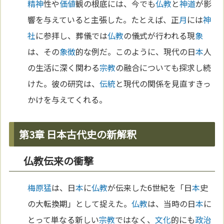
精神
性や
価値
観の根底には、今でも
仏教
と
神道
が影
響を与えていると主張した。たとえば、正
月
には
神
社
に参拝し、葬儀では
仏教
の儀式が行われる現
象
は、その
象徴
的な例だ。このように、現代の日
本
人
の生活に深く関わる
宗教
の融合についても探求し続
けた。彼の研究は、
伝統
と現代の関係を見直すきっ
かけを与えてくれる。
第3章 日本古代史の新解釈
仏教伝来の衝撃
梅原猛
は、日
本
に
仏教
が伝来した6世紀を「日
本
史
の大転換期」として捉えた。
仏教
は、当時の日
本
に
とって単なる新しい
宗教
ではなく、
文化
的にも
政治