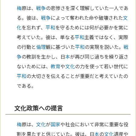
梅
原は、
戦争
の悲惨さを深く理解していた一人であ
る。彼は、
戦争
によって奪われた命や破壊された
文
化
を忘れず、
平和
を守るためには何が必要かを常に
考えていた。彼は、単なる
平和
主義ではなく、実際
の行動と
倫理
観に基づいた
平和
の実現を説いた。
戦
争
の教訓を生かし、日
本
が再び同じ過ちを繰り返さ
ないためには、
教育
や
文化
の力を使って若い世代に
平和
の大切さを伝えることが重要だと考えていたの
である。
文化政策への提言
梅
原は、
文化
が
国家
や社会において非常に重要な役
割を果たすと信じていた。彼は、日
本
の
文化
遺産や