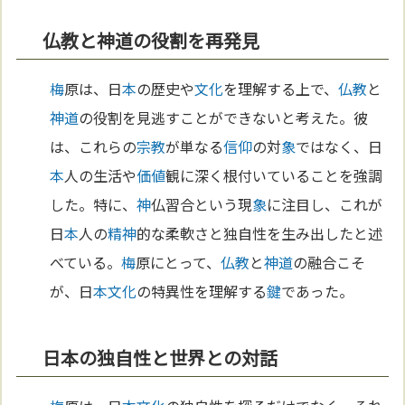
仏教と神道の役割を再発見
梅
原は、日
本
の歴史や
文化
を理解する上で、
仏教
と
神道
の役割を見逃すことができないと考えた。彼
は、これらの
宗教
が単なる
信仰
の対
象
ではなく、日
本
人の生活や
価値
観に深く根付いていることを強調
した。特に、
神
仏習合という現
象
に注目し、これが
日
本
人の
精神
的な柔軟さと独自性を生み出したと述
べている。
梅
原にとって、
仏教
と
神道
の融合こそ
が、日
本
文化
の特異性を理解する
鍵
であった。
日本の独自性と世界との対話