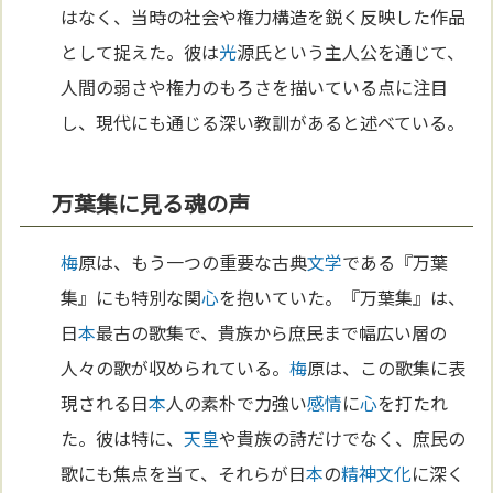
はなく、当時の社会や権力構造を鋭く反映した作品
として捉えた。彼は
光
源氏という主人公を通じて、
人間の弱さや権力のもろさを描いている点に注目
し、現代にも通じる深い教訓があると述べている。
万葉集に見る魂の声
梅
原は、もう一つの重要な古典
文学
である『万葉
集』にも特別な関
心
を抱いていた。『万葉集』は、
日
本
最古の歌集で、貴族から庶民まで幅広い層の
人々の歌が収められている。
梅
原は、この歌集に表
現される日
本
人の素朴で力強い
感情
に
心
を打たれ
た。彼は特に、
天皇
や貴族の詩だけでなく、庶民の
歌にも焦点を当て、それらが日
本
の
精神
文化
に深く