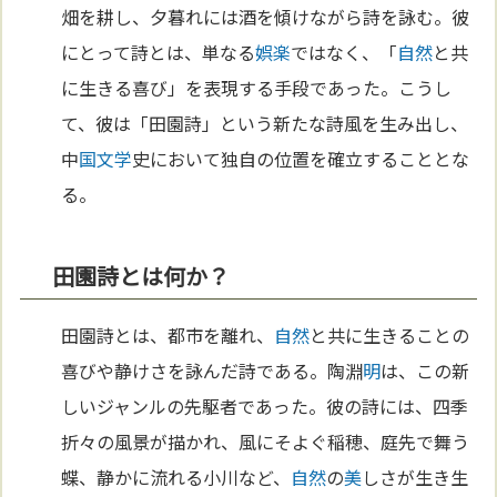
畑を耕し、夕暮れには酒を傾けながら詩を詠む。彼
にとって詩とは、単なる
娯楽
ではなく、「
自然
と共
に生きる喜び」を表現する手段であった。こうし
て、彼は「田園詩」という新たな詩風を生み出し、
中
国
文学
史において独自の位置を確立することとな
る。
田園詩とは何か？
田園詩とは、都市を離れ、
自然
と共に生きることの
喜びや静けさを詠んだ詩である。陶淵
明
は、この新
しいジャンルの先駆者であった。彼の詩には、四季
折々の風景が描かれ、風にそよぐ稲穂、庭先で舞う
蝶、静かに流れる小川など、
自然
の
美
しさが生き生