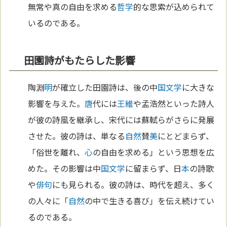
無常や真の自由を求める
哲学
的な思索が込められて
いるのである。
田園詩がもたらした影響
陶淵
明
が確立した田園詩は、後の中
国
文学
に大きな
影響を与えた。
唐
代には
王維
や孟浩然といった詩人
が彼の詩風を継承し、宋代には蘇軾らがさらに発展
させた。彼の詩は、単なる
自然
賛
美
にとどまらず、
「俗世を離れ、
心
の自由を求める」という思想を広
めた。その影響は中
国
文学
に留まらず、日
本
の詩歌
や
俳句
にも見られる。彼の詩は、時代を超え、多く
の人々に「
自然
の中で生きる喜び」を伝え続けてい
るのである。