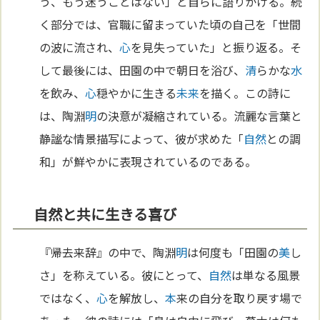
う、もう迷うことはない」と自らに語りかける。続
く部分では、官職に留まっていた頃の自己を「世間
の波に流され、
心
を見失っていた」と振り返る。そ
して最後には、田園の中で朝日を浴び、
清
らかな
水
を飲み、
心
穏やかに生きる
未来
を描く。この詩に
は、陶淵
明
の決意が凝縮されている。流麗な言葉と
静謐な情景描写によって、彼が求めた「
自然
との調
和」が鮮やかに表現されているのである。
自然と共に生きる喜び
『帰去来辞』の中で、陶淵
明
は何度も「田園の
美
し
さ」を称えている。彼にとって、
自然
は単なる風景
ではなく、
心
を解放し、
本
来の自分を取り戻す場で