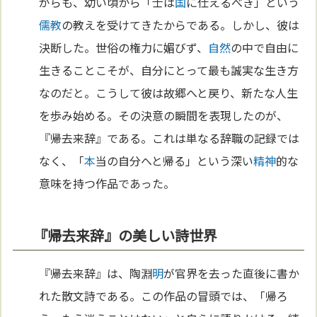
がらも、幼い頃から「士は
国
に仕えるべき」という
儒教
の教えを受けてきたからである。しかし、彼は
決断した。世俗の権力に媚びず、
自然
の中で自由に
生きることこそが、自分にとって最も誠実な生き方
なのだと。こうして彼は故郷へと戻り、新たな人生
を歩み始める。その決意の瞬間を表現したのが、
『帰去来辞』である。これは単なる辞職の記録では
なく、「
本
当の自分へと帰る」という深い
精神
的な
意味を持つ作品であった。
『帰去来辞』の美しい詩世界
『帰去来辞』は、陶淵
明
が官界を去った直後に書か
れた散文詩である。この作品の冒頭では、「帰ろ