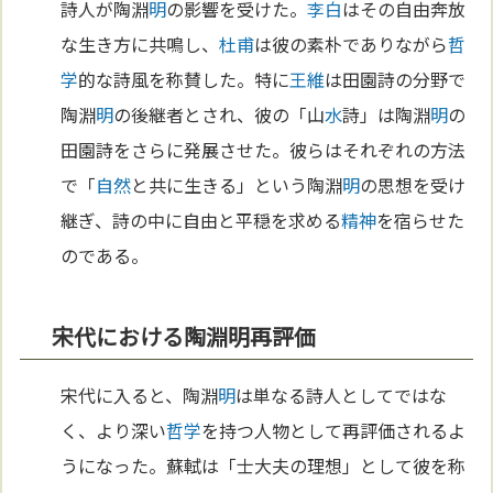
詩人が陶淵
明
の影響を受けた。
李白
はその自由奔放
な生き方に共鳴し、
杜甫
は彼の素朴でありながら
哲
学
的な詩風を称賛した。特に
王維
は田園詩の分野で
陶淵
明
の後継者とされ、彼の「山
水
詩」は陶淵
明
の
田園詩をさらに発展させた。彼らはそれぞれの方法
で「
自然
と共に生きる」という陶淵
明
の思想を受け
継ぎ、詩の中に自由と平穏を求める
精神
を宿らせた
のである。
宋代における陶淵明再評価
宋代に入ると、陶淵
明
は単なる詩人としてではな
く、より深い
哲学
を持つ人物として再評価されるよ
うになった。蘇軾は「士大夫の理想」として彼を称