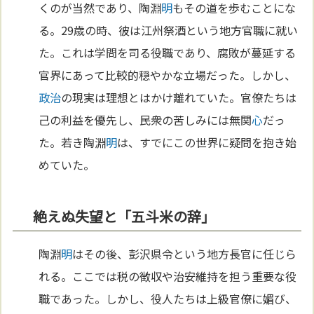
くのが当然であり、陶淵
明
もその道を歩むことにな
る。29歳の時、彼は江州祭酒という地方官職に就い
た。これは学問を司る役職であり、腐敗が蔓延する
官界にあって比較的穏やかな立場だった。しかし、
政治
の現実は理想とはかけ離れていた。官僚たちは
己の利益を優先し、民衆の苦しみには無関
心
だっ
た。若き陶淵
明
は、すでにこの世界に疑問を抱き始
めていた。
絶えぬ失望と「五斗米の辞」
陶淵
明
はその後、彭沢県令という地方長官に任じら
れる。ここでは税の徴収や治安維持を担う重要な役
職であった。しかし、役人たちは上級官僚に媚び、