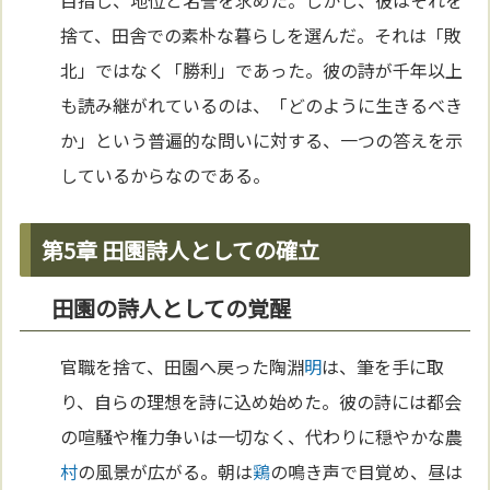
捨て、田舎での素朴な暮らしを選んだ。それは「敗
北」ではなく「勝利」であった。彼の詩が千年以上
も読み継がれているのは、「どのように生きるべき
か」という普遍的な問いに対する、一つの答えを示
しているからなのである。
第5章 田園詩人としての確立
田園の詩人としての覚醒
官職を捨て、田園へ戻った陶淵
明
は、筆を手に取
り、自らの理想を詩に込め始めた。彼の詩には都会
の喧騒や権力争いは一切なく、代わりに穏やかな農
村
の風景が広がる。朝は
鶏
の鳴き声で目覚め、昼は