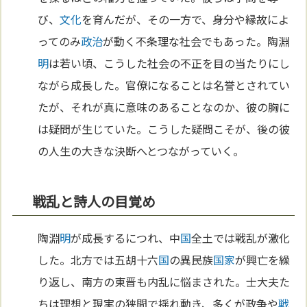
び、
文化
を育んだが、その一方で、身分や縁故によ
ってのみ
政治
が動く不条理な社会でもあった。陶淵
明
は若い頃、こうした社会の不正を目の当たりにし
ながら成長した。官僚になることは名誉とされてい
たが、それが真に意味のあることなのか、彼の胸に
は疑問が生じていた。こうした疑問こそが、後の彼
の人生の大きな決断へとつながっていく。
戦乱と詩人の目覚め
陶淵
明
が成長するにつれ、中
国
全土では戦乱が激化
した。北方では五胡十六
国
の異民族
国家
が興亡を繰
り返し、南方の東晋も内乱に悩まされた。士大夫た
ちは理想と現実の狭間で揺れ動き、多くが政争や
戦