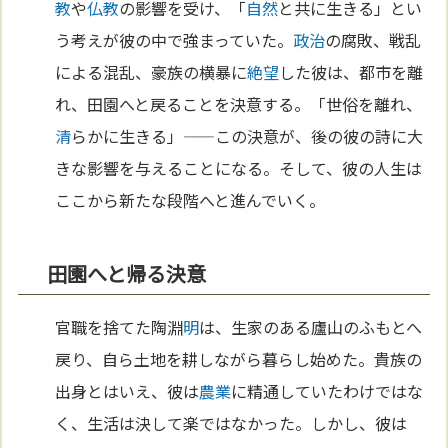
教
や
仏教
の影響を受け、「
自然
と共に生きる」とい
う考えが彼の中で強まっていた。
政治
の腐敗、戦乱
による混乱、豪族の横暴に
絶望
した彼は、都市を離
れ、田園へと戻ることを決意する。「世俗を離れ、
清
らかに生きる」——この決意が、後の彼の詩に大
きな影響を与えることになる。そして、彼の人生は
ここから新たな段階へと進んでいく。
田園へと帰る決意
官職を捨てた陶淵
明
は、生家のある廬山のふもとへ
戻り、自ら土地を耕しながら暮らし始めた。貴族の
出身とはいえ、彼は
農業
に精通していたわけではな
く、生活は決して楽ではなかった。しかし、彼は