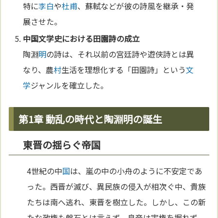
特に
李白
や
杜甫
、蘇軾などが彼の詩風を継承・発
展させた。
中
国
文学
史における田園詩の成立
陶淵
明
の詩は、それ以前の宮廷詩や遊侠詩とは異
なり、農
村
生活を理想化する「田園詩」という
文
学
ジャンルを確立した。
第1章 動乱の時代と陶淵明の誕生
東晋の揺らぐ帝国
4世紀の中
国
は、嵐の中の小舟のように不安定であ
った。西晋が滅び、異民族の侵入が相次ぐ中、貴族
たちは南へ逃れ、東晋を樹立した。しかし、この新
たな政権も盤石とは言えず、皇帝は実権を握れず、