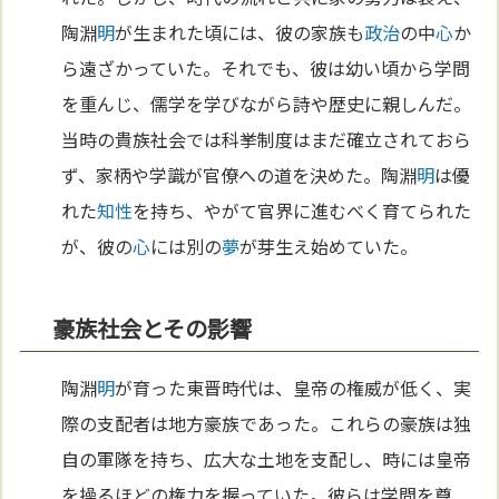
陶淵
明
が生まれた頃には、彼の家族も
政治
の中
心
か
ら遠ざかっていた。それでも、彼は幼い頃から学問
を重んじ、儒学を学びながら詩や歴史に親しんだ。
当時の貴族社会では科挙制度はまだ確立されておら
ず、家柄や学識が官僚への道を決めた。陶淵
明
は優
れた
知性
を持ち、やがて官界に進むべく育てられた
が、彼の
心
には別の
夢
が芽生え始めていた。
豪族社会とその影響
陶淵
明
が育った東晋時代は、皇帝の権威が低く、実
際の支配者は地方豪族であった。これらの豪族は独
自の軍隊を持ち、広大な土地を支配し、時には皇帝
を操るほどの権力を握っていた。彼らは学問を尊