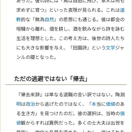
あった。彼の詩には「鳥は自由に飛び、草木は何も
求めずに育つ」といった表現が見られる。これは
道
教
的な「無為
自然
」の思想にも通じる。彼は都会の
喧騒から離れ、畑を耕し、酒を飲みながら詩を詠む
生活を理想とした。この考え方は、後世の詩人たち
にも大きな影響を与え、「田園詩」という
文学
ジャ
ンルの礎となった。
ただの逃避ではない「帰去」
『帰去来辞』は単なる退職の言い訳ではない。陶淵
明
は
政治
から逃げたのではなく、「
本
当に
価値
のあ
る生き方」を見つけたのだ。彼の選択は、当時の
価
値
観からすれば異例だった。多くの士大夫は出世を
目指し、地位と名誉を求めた。しかし、彼はそれを