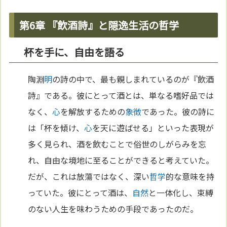
第6章 『飲酒詩』と隠逸生活の哲学
杯を手に、自由を語る
陶淵
明
の詩の中で、最も親しまれているのが『飲酒
詩』である。彼にとって酒とは、単なる嗜好品では
なく、
心
を解放するための
象徴
であった。彼の詩に
は「杯を傾け、
心
を天に遊ばせる」といった表現が
多く見られ、酒を飲むことで俗世のしがらみを忘
れ、自由な境地に至ることができると考えていた。
だが、これは放蕩ではなく、深い
哲学
的な意味を持
っていた。彼にとって酒は、
自然
と一体化し、束縛
のない人生を味わうための手段であったのだ。