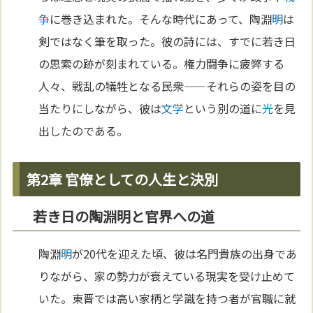
争
に巻き込まれた。そんな時代にあって、陶淵
明
は
剣ではなく筆を取った。彼の詩には、すでに若き日
の思索の跡が刻まれている。権力闘争に疲弊する
人々、戦乱の犠牲となる民衆——それらの姿を目の
当たりにしながら、彼は
文学
という別の道に
光
を見
出したのである。
第2章 官僚としての人生と決別
若き日の陶淵明と官界への道
陶淵
明
が20代を迎えた頃、彼は名門貴族の出身であ
りながら、家の勢力が衰えている現実を受け止めて
いた。東晋では高い家柄と学識を持つ者が官職に就