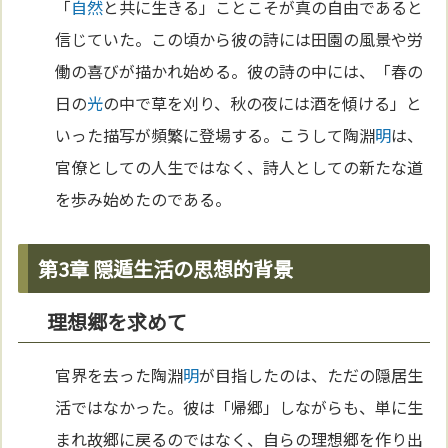
「
自然
と共に生きる」ことこそが真の自由であると
信じていた。この頃から彼の詩には田園の風景や労
働の喜びが描かれ始める。彼の詩の中には、「春の
日の
光
の中で草を刈り、秋の夜には酒を傾ける」と
いった描写が頻繁に登場する。こうして陶淵
明
は、
官僚としての人生ではなく、詩人としての新たな道
を歩み始めたのである。
第3章 隠遁生活の思想的背景
理想郷を求めて
官界を去った陶淵
明
が目指したのは、ただの隠居生
活ではなかった。彼は「帰郷」しながらも、単に生
まれ故郷に戻るのではなく、自らの理想郷を作り出