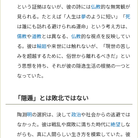
という証拠はないが、彼の詩には
仏教
的な無常観が
見られる。たとえば「人生は
夢
のように短い」「
死
は誰にも訪れる避けられぬ運命」という考え方は、
儒教
や
道教
とは異なる、
仏教
的な視点を反映してい
る。彼は
輪廻
や来世には触れないが、「現世の苦し
みを超越するために、俗世から離れるべきだ」とい
う思想を持ち、それが彼の隠逸生活の根拠の一つと
なっていた。
「隠遁」とは敗北ではない
陶淵
明
の選択は、決して
政治
や社会からの逃避では
なかった。彼は戦乱や腐敗に満ちた時代に
絶望
しな
がらも、真に人間らしい生き方を模索していた。彼