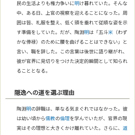
民の生活よりも権力争いに
明
け暮れていた。そんな
中、ある日、上官の視察を迎えることになった。周
囲は皆、礼服を整え、低く頭を垂れて従順な姿を示
す準備をしていた。だが、陶淵
明
は「五斗
米
（わず
かな俸禄）のために腰を曲げることはできない」と
言い、職を辞した。この言葉は後世に語り継がれ、
彼が官界に見切りをつけた決定的瞬間として知られ
ることとなる。
隠逸への道を選ぶ理由
陶淵
明
の辞職は、単なる気まぐれではなかった。彼
は幼い頃から
儒教
の
倫理
を学んでいたが、官界の現
実はその理想と大きくかけ離れていた。さらに、
道