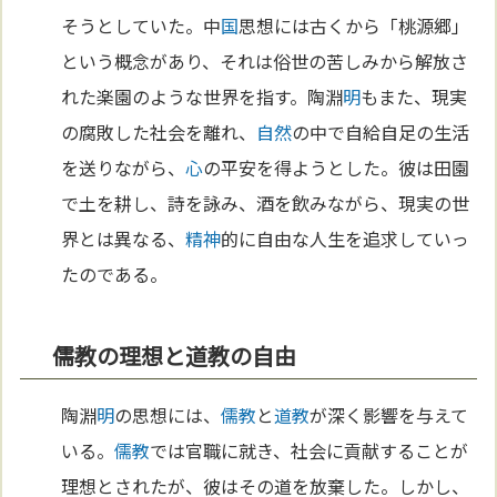
そうとしていた。中
国
思想には古くから「桃源郷」
という概念があり、それは俗世の苦しみから解放さ
れた楽園のような世界を指す。陶淵
明
もまた、現実
の腐敗した社会を離れ、
自然
の中で自給自足の生活
を送りながら、
心
の平安を得ようとした。彼は田園
で土を耕し、詩を詠み、酒を飲みながら、現実の世
界とは異なる、
精神
的に自由な人生を追求していっ
たのである。
儒教の理想と道教の自由
陶淵
明
の思想には、
儒教
と
道教
が深く影響を与えて
いる。
儒教
では官職に就き、社会に貢献することが
理想とされたが、彼はその道を放棄した。しかし、