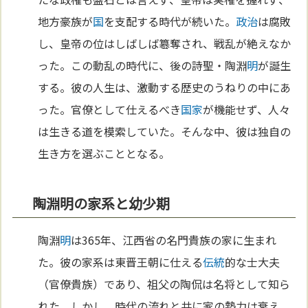
地方豪族が
国
を支配する時代が続いた。
政治
は腐敗
し、皇帝の位はしばしば簒奪され、戦乱が絶えなか
った。この動乱の時代に、後の詩聖・陶淵
明
が誕生
する。彼の人生は、激動する歴史のうねりの中にあ
った。官僚として仕えるべき
国家
が機能せず、人々
は生きる道を模索していた。そんな中、彼は独自の
生き方を選ぶこととなる。
陶淵明の家系と幼少期
陶淵
明
は365年、江西省の名門貴族の家に生まれ
た。彼の家系は東晋王朝に仕える
伝統
的な士大夫
（官僚貴族）であり、祖父の陶侃は名将として知ら
れた。しかし、時代の流れと共に家の勢力は衰え、