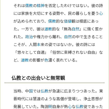
それは
儒教
の
精神
を否定したわけではない。彼の詩
には家族を大切にする姿勢や、民の暮らしを憂う
心
が込められており、
儒教
的な
価値
観は根底にあっ
た。一方で、彼は
道教
的な「無為
自然
」に強く惹か
れた。
政治
や権力から離れ、
自然
の中で生きること
こそが、人間
本
来の姿ではないか。彼の詩には
「悠々として自適」「俗世に束縛されない自由」な
ど、
道教
の影響が
色
濃く表れている。
仏教との出会いと無常観
当時、中
国
では
仏教
が急速に広まりつつあった。東
晋時代には慧遠のような高僧が登場し、浄土思想が
発展していた。陶淵
明
自身が熱
心
な
仏教
徒であった