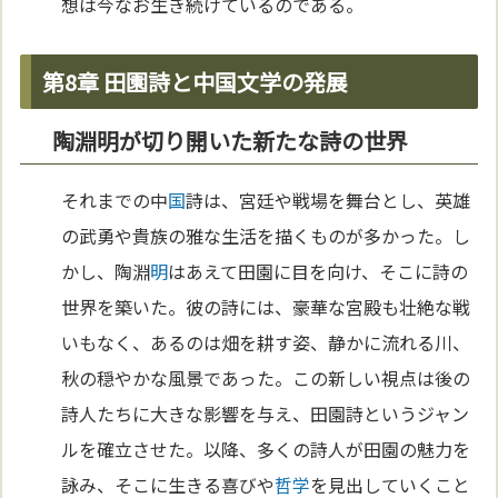
想は今なお生き続けているのである。
第8章 田園詩と中国文学の発展
陶淵明が切り開いた新たな詩の世界
それまでの中
国
詩は、宮廷や戦場を舞台とし、英雄
の武勇や貴族の雅な生活を描くものが多かった。し
かし、陶淵
明
はあえて田園に目を向け、そこに詩の
世界を築いた。彼の詩には、豪華な宮殿も壮絶な戦
いもなく、あるのは畑を耕す姿、静かに流れる川、
秋の穏やかな風景であった。この新しい視点は後の
詩人たちに大きな影響を与え、田園詩というジャン
ルを確立させた。以降、多くの詩人が田園の魅力を
詠み、そこに生きる喜びや
哲学
を見出していくこと