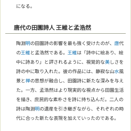
になる。
唐代の田園詩人 王維と孟浩然
陶淵
明
の田園詩の影響を最も強く受けたのが、
唐
代
の
王維
と孟浩然である。
王維
は「詩中に絵あり、絵
中に詩あり」と評されるように、視覚的な
美
しさを
詩の中に取り入れた。彼の作品には、静寂な山
水
風
景と
禅
の思想が融合し、田園詩に新たな深みを与え
た。一方、孟浩然はより現実的な視点から田園生活
を描き、庶民的な素朴さを詩に持ち込んだ。二人の
詩は陶淵
明
の遺産を引き継ぎながら、それぞれの時
代に合った新たな表現を加えていったのである。