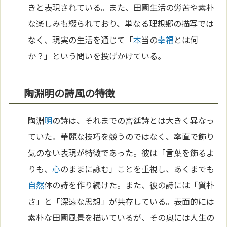
きと表現されている。また、田園生活の労苦や素朴
な楽しみも綴られており、単なる理想郷の描写では
なく、現実の生活を通じて「
本
当の
幸福
とは何
か？」という問いを投げかけている。
陶淵明の詩風の特徴
陶淵
明
の詩は、それまでの宮廷詩とは大きく異なっ
ていた。華麗な技巧を競うのではなく、率直で飾り
気のない表現が特徴であった。彼は「言葉を飾るよ
りも、
心
のままに詠む」ことを重視し、あくまでも
自然
体の詩を作り続けた。また、彼の詩には「質朴
さ」と「深遠な思想」が共存している。表面的には
素朴な田園風景を描いているが、その奥には人生の