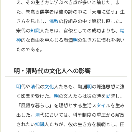
え、その生き方に学ぶべき点が多いと論じた。ま
た、朱熹ら儒学者は彼の詩の中に「天理に従う」生
き方を見出し、
儒教
の枠組みの中で解釈し直した。
宋代の
知識
人たちは、官僚としての成功よりも、
精
神
的な自由を重んじる陶淵
明
の生き方に憧れを抱い
たのである。
明・清時代の文化人への影響
明
代や
清
代の
文化
人たちも、陶淵
明
の隠逸思想に強
く影響を受けた。
明
の文人たちは彼の詩を
愛
読し、
「風雅な暮らし」を理想とする生活ス
タイ
ルを生み
出した。
清
代においては、科挙制度の重圧から解放
されたい
知識
人たちが、彼の生き方を模範とし、田