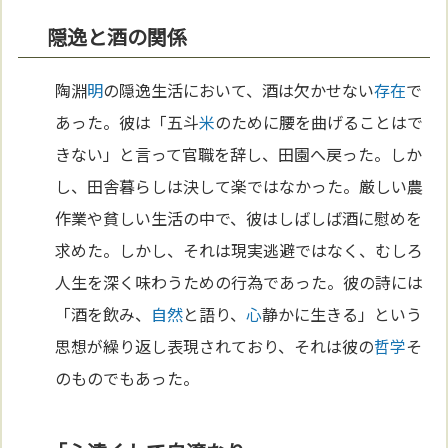
隠逸と酒の関係
陶淵
明
の隠逸生活において、酒は欠かせない
存在
で
あった。彼は「五斗
米
のために腰を曲げることはで
きない」と言って官職を辞し、田園へ戻った。しか
し、田舎暮らしは決して楽ではなかった。厳しい農
作業や貧しい生活の中で、彼はしばしば酒に慰めを
求めた。しかし、それは現実逃避ではなく、むしろ
人生を深く味わうための行為であった。彼の詩には
「酒を飲み、
自然
と語り、
心
静かに生きる」という
思想が繰り返し表現されており、それは彼の
哲学
そ
のものでもあった。