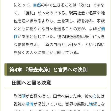
にとって、
自然
の中で生きることは「敗北」ではな
く、「勝利」だったのである。現実社会で名声や地
位を追い求めるよりも、土を耕し、詩を詠み、家族
とともに穏やかな日々を送ることの方が、よほど
価
値
があると信じていた。彼の隠逸思想は後世に大き
な影響を与え、「真の自由とは何か？」という問い
を多くの人々に投げかけ続けている。
第4章 『帰去来辞』と官界への決別
田園へと帰る決意
陶淵
明
が官職を捨て、田舎へ戻った時、彼の
心
には
複雑な
感情
が渦巻いていた。官界の腐敗に
絶望
しな