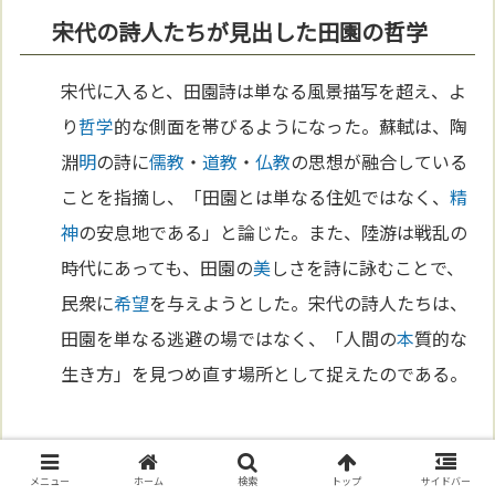
宋代の詩人たちが見出した田園の哲学
宋代に入ると、田園詩は単なる風景描写を超え、よ
り
哲学
的な側面を帯びるようになった。蘇軾は、陶
淵
明
の詩に
儒教
・
道教
・
仏教
の思想が融合している
ことを指摘し、「田園とは単なる住処ではなく、
精
神
の安息地である」と論じた。また、陸游は戦乱の
時代にあっても、田園の
美
しさを詩に詠むことで、
民衆に
希望
を与えようとした。宋代の詩人たちは、
田園を単なる逃避の場ではなく、「人間の
本
質的な
生き方」を見つめ直す場所として捉えたのである。
田園詩の広がりと現代への影響
メニュー
ホーム
検索
トップ
サイドバー