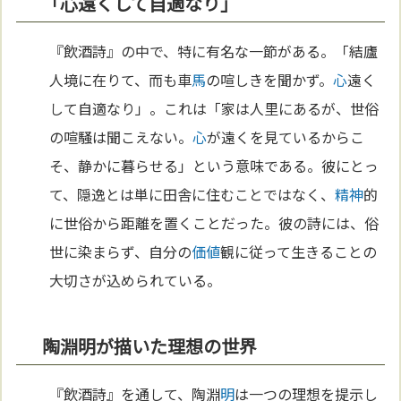
「心遠くして自適なり」
『飲酒詩』の中で、特に有名な一節がある。「結廬
人境に在りて、而も車
馬
の喧しきを聞かず。
心
遠く
して自適なり」。これは「家は人里にあるが、世俗
の喧騒は聞こえない。
心
が遠くを見ているからこ
そ、静かに暮らせる」という意味である。彼にとっ
て、隠逸とは単に田舎に住むことではなく、
精神
的
に世俗から距離を置くことだった。彼の詩には、俗
世に染まらず、自分の
価値
観に従って生きることの
大切さが込められている。
陶淵明が描いた理想の世界
『飲酒詩』を通して、陶淵
明
は一つの理想を提示し