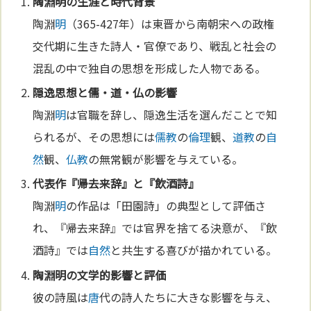
陶淵
明
の生涯と時代背景
陶淵
明
（365-427年）は東晋から南朝宋への政権
交代期に生きた詩人・官僚であり、戦乱と社会の
混乱の中で独自の思想を形成した人物である。
隠逸思想と儒・道・仏の影響
陶淵
明
は官職を辞し、隠逸生活を選んだことで知
られるが、その思想には
儒教
の
倫理
観、
道教
の
自
然
観、
仏教
の無常観が影響を与えている。
代表作『帰去来辞』と『飲酒詩』
陶淵
明
の作品は「田園詩」の典型として評価さ
れ、『帰去来辞』では官界を捨てる決意が、『飲
酒詩』では
自然
と共生する喜びが描かれている。
陶淵
明
の
文学
的影響と評価
彼の詩風は
唐
代の詩人たちに大きな影響を与え、