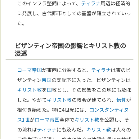
このインフラ整備によって、
ティラナ
周辺は経済的
に発展し、古代都市としての基盤が確立されていっ
た。
ビザンティン帝国の影響とキリスト教の
浸透
ローマ
帝国
が東西に分裂すると、
ティラナ
は東のビ
ザンティン
帝国
の支配下に入った。ビザンティンは
キリスト教
を
国
教とし、その影響をこの地にも及ぼ
した。やがて
キリスト教
の教会が建てられ、
信仰
が
根付き始めた。特に4世紀には、
コンスタンティヌ
ス1世
が
ローマ
帝国
全体で
キリスト教
を公認し、そ
の流れは
ティラナ
にも及んだ。
キリスト教
は人々の