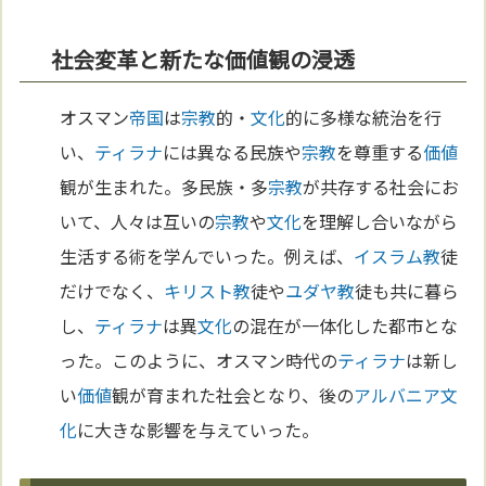
社会変革と新たな価値観の浸透
オスマン
帝国
は
宗教
的・
文化
的に多様な統治を行
い、
ティラナ
には異なる民族や
宗教
を尊重する
価値
観が生まれた。多民族・多
宗教
が共存する社会にお
いて、人々は互いの
宗教
や
文化
を理解し合いながら
生活する術を学んでいった。例えば、
イスラム教
徒
だけでなく、
キリスト教
徒や
ユダヤ教
徒も共に暮ら
し、
ティラナ
は異
文化
の混在が一体化した都市とな
った。このように、オスマン時代の
ティラナ
は新し
い
価値
観が育まれた社会となり、後の
アルバニア
文
化
に大きな影響を与えていった。