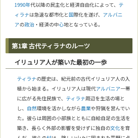
1990年
代以降の民主化と経済自由化によって、
テ
ィラナ
は急速な都市化と
国
際化を遂げ、
アルバニ
ア
の
政治
・経済の中
心
地となっている。
第1章 古代ティラナのルーツ
イリュリア人が築いた最初の一歩
ティラナ
の歴史は、紀元前の古代イリュリア人の入
植から始まる。イリュリア人は現代
アルバニア
一帯
に広がる先住民族で、
ティラナ
周辺を生活の場と
し、
自然
環境を活かしながら
農業
や狩猟を営んでい
た。彼らは周囲の小部族とともに自給自足の生活を
築き、長らく外部の影響を受けずに独自の
文化
を育
んだ。彼らの
村
は、険しい山々に囲まれた平野に点