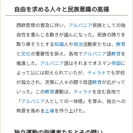
自由を求める人々と民族意識の高揚
西欧思想の普及に伴い、
アルバニア
民族としての独
自性を重んじる動きが盛んになった。民族の誇りを
取り戻そうとする
知識
人や
政治
活動家たちは、
教育
と
文化
の重要性を訴え、各地で
アルバニア
語
教育
を
推進した。
アルバニア
語はそれまでオスマン
帝国
に
よって公には抑えられていたが、
ティラナ
でも学校
が設立され、次第に人々の間で母語
教育
が広がって
いった。この
教育
運動は、
ティラナ
を含む各地で
「
アルバニア
人としての一体感」を育み、独立への
熱意を高める
土壌
を作り上げた。
独立運動の指導者たちとその闘い