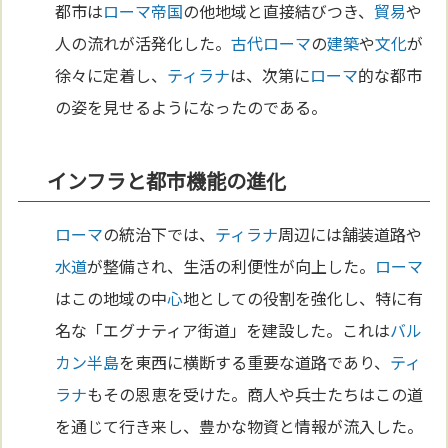
都市は
ローマ
帝国
の他地域と直接結びつき、
貿易
や
人の流れが活発化した。
古代ローマ
の
建築
や
文化
が
徐々に定着し、
ティラナ
は、次第に
ローマ
的な都市
の姿を見せるようになったのである。
インフラと都市機能の進化
ローマ
の統治下では、
ティラナ
周辺には舗装道路や
水道
が整備され、生活の利便性が向上した。
ローマ
はこの地域の中
心
地としての役割を強化し、特に有
名な「エグナティア街道」を建設した。これは
バル
カン半島
を東西に横断する重要な道路であり、
ティ
ラナ
もその恩恵を受けた。商人や兵士たちはこの道
を通じて行き来し、豊かな物資と情報が流入した。