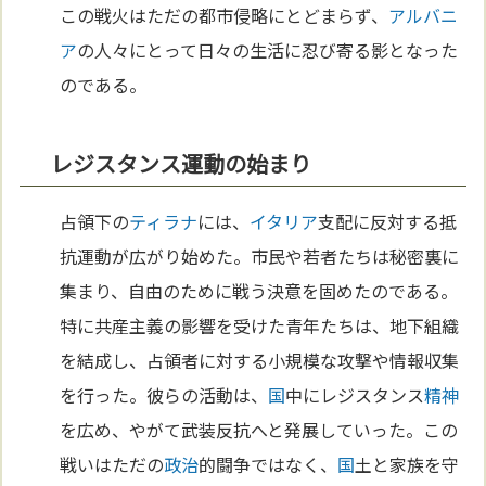
この戦火はただの都市侵略にとどまらず、
アルバニ
ア
の人々にとって日々の生活に忍び寄る影となった
のである。
レジスタンス運動の始まり
占領下の
ティラナ
には、
イタリア
支配に反対する抵
抗運動が広がり始めた。市民や若者たちは秘密裏に
集まり、自由のために戦う決意を固めたのである。
特に共産主義の影響を受けた青年たちは、地下組織
を結成し、占領者に対する小規模な攻撃や情報収集
を行った。彼らの活動は、
国
中にレジスタンス
精神
を広め、やがて武装反抗へと発展していった。この
戦いはただの
政治
的闘争ではなく、
国
土と家族を守