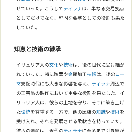
せていった。こうして
ティラナ
は、単なる交易拠点
としてだけでなく、堅固な要塞としての役割も果た
していた。
知恵と技術の継承
イリュリア人の
文化
や
技術
は、後の世代に受け継が
れていった。特に陶器や
金
属加工
技術
は、後の
ロー
マ
支配時代にも大きな影響を与え、
ティラナ
周辺で
の工芸品の製作において重要な役割を果たした。イ
リュリア人は、彼らの土地を守り、そこに築き上げ
た
伝統
を尊重する一方で、他の民族の
知識
や
技術
を
受け入れ、それを発展させる柔軟さを持っていた。
彼らの遺産は、現代の
ティラナ
に至るまで引き継が