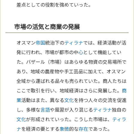
差点としての役割を強めていった。
市場の活気と商業の発展
オスマン
帝国
統治下の
ティラナ
では、経済活動が活
発に行われ、市場が都市の中
心
として機能してい
た。バザール（市場）はあらゆる物資の交易場所で
あり、地域の農産物や手工芸品に加えて、オスマン
全域から運ばれる品々も売られていた。商人たちは
ここで取引を行い、地域経済はさらに発展した。
商
業
活動はまた、異なる
文化
を持つ人々の交流を促進
し、多様な
言語
や風習が入り混じる
ティラナ
独自の
文化
が形成されていった。こうした市場は、
ティラ
ナ
を経済の要とする
象徴
的な
存在
であった。