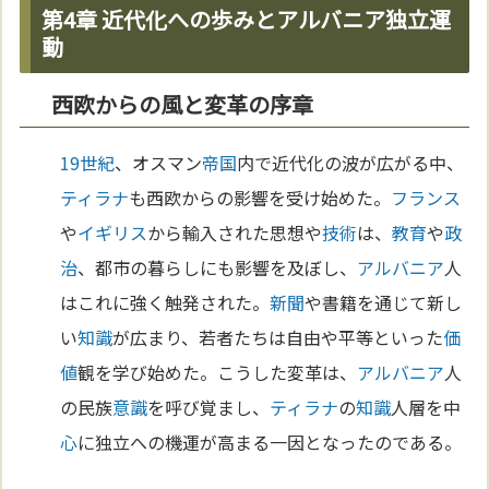
第4章 近代化への歩みとアルバニア独立運
動
西欧からの風と変革の序章
19世紀
、オスマン
帝国
内で近代化の波が広がる中、
ティラナ
も西欧からの影響を受け始めた。
フランス
や
イギリス
から輸入された思想や
技術
は、
教育
や
政
治
、都市の暮らしにも影響を及ぼし、
アルバニア
人
はこれに強く触発された。
新聞
や書籍を通じて新し
い
知識
が広まり、若者たちは自由や平等といった
価
値
観を学び始めた。こうした変革は、
アルバニア
人
の民族
意識
を呼び覚まし、
ティラナ
の
知識
人層を中
心
に独立への機運が高まる一因となったのである。