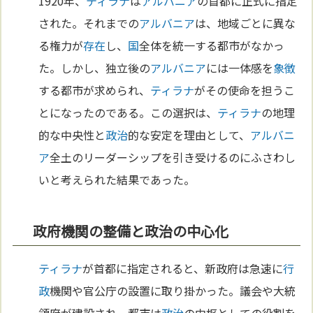
1920年、
ティラナ
は
アルバニア
の首都に正式に指定
された。それまでの
アルバニア
は、地域ごとに異な
る権力が
存在
し、
国
全体を統一する都市がなかっ
た。しかし、独立後の
アルバニア
には一体感を
象徴
する都市が求められ、
ティラナ
がその使命を担うこ
とになったのである。この選択は、
ティラナ
の地理
的な中央性と
政治
的な安定を理由として、
アルバニ
ア
全土のリーダーシップを引き受けるのにふさわし
いと考えられた結果であった。
政府機関の整備と政治の中心化
ティラナ
が首都に指定されると、新政府は急速に
行
政
機関や官公庁の設置に取り掛かった。議会や大統