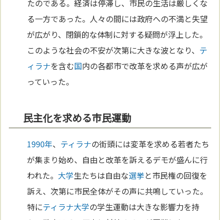
たのである。経済は停滞し、市民の生活は厳しくな
る一方であった。人々の間には政府への不満と失望
が広がり、閉鎖的な体制に対する疑問が浮上した。
このような社会の不安が次第に大きな波となり、
テ
ィラナ
を含む
国
内の各都市で改革を求める声が広が
っていった。
民主化を求める市民運動
1990年
、
ティラナ
の街頭には変革を求める若者たち
が集まり始め、自由と改革を訴えるデモが盛んに行
われた。
大学
生たちは自由な
選挙
と市民権の回復を
訴え、次第に市民全体がその声に共鳴していった。
特に
ティラナ
大学
の学生運動は大きな影響力を持