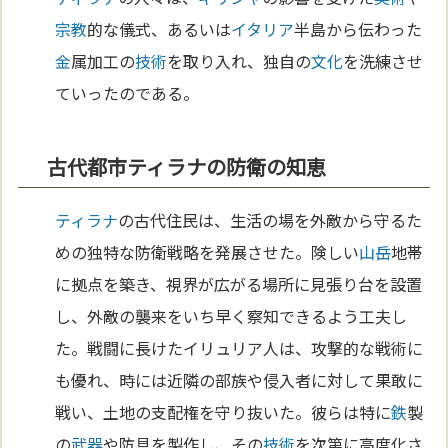
宗教
的な儀式、あるいは
イタリア
半島から伝わった
金
属加工の
技術
を取り入れ、独自の
文化
を洗練させ
ていったのである。
古代都市ティラナの防衛の知恵
ティラナ
の古代住民は、生活の場を外敵から守るた
めの独特な防衛戦略を発展させた。険しい
山岳
地帯
に拠点を築き、視界が広がる場所に見張り台を設置
し、外敵の襲来をいち早く察知できるよう工夫し
た。戦闘に長けたイリュリア人は、攻撃的な戦術に
も優れ、時には近隣の部族や侵入者に対して果敢に
戦い、土地の支配権を守り抜いた。彼らは特に
鉄
製
の
武器
や防具を製作し、その
技術
を次第に高度化さ