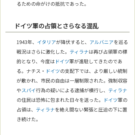
るための命がけの抵抗であった。
ドイツ軍の占領とさらなる混乱
1943年、
イタリア
が降伏すると、
アルバニア
を巡る
戦況はさらに激化した。
ティラナ
は再び占領軍の標
的となり、今度は
ドイツ
軍が進駐してきたのであ
る。ナチス・
ドイツ
の支配下では、より厳しい統制
が敷かれ、市民の自由は一層制限された。強制収容
や
スパイ
行為の疑いによる逮捕が横行し、
ティラナ
の住民は恐怖に包まれた日々を送った。
ドイツ
軍の
占領は、
ティラナ
を絶え間ない緊張と圧迫の下に置
き続けた。