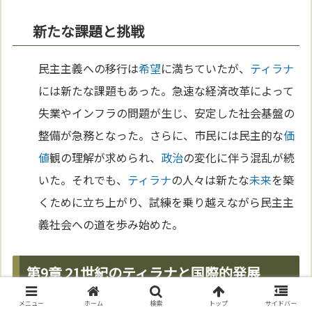
新たな課題と挑戦
民主主義への移行は
希望
に満ちていたが、
ティラナ
には新たな課題もあった。急速な経済改革によって
失業やインフラの問題が生じ、安定した社会基盤の
整備が急務となった。さらに、市民には民主的な
価
値
観の理解が求められ、
政治
の変化に伴う混乱が続
いた。それでも、
ティラナ
の人々は新たな
未来
を築
くために立ち上がり、試練を乗り越えながら民主主
義社会への道を歩み始めた。
第9章 21世紀のティラナと国際的発展
メニュー
ホーム
検索
トップ
サイドバー
急成長する都市の姿