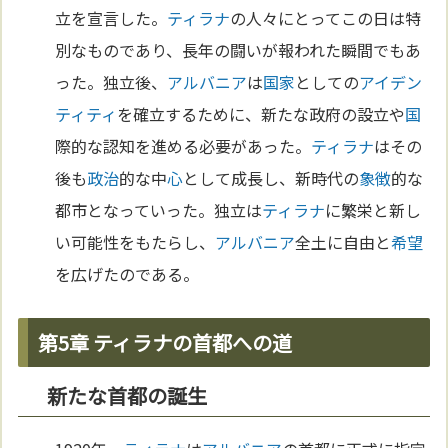
立を宣言した。
ティラナ
の人々にとってこの日は特
別なものであり、長年の闘いが報われた瞬間でもあ
った。独立後、
アルバニア
は
国家
としての
アイデン
ティティ
を確立するために、新たな政府の設立や
国
際的な認知を進める必要があった。
ティラナ
はその
後も
政治
的な中
心
として成長し、新時代の
象徴
的な
都市となっていった。独立は
ティラナ
に繁栄と新し
い可能性をもたらし、
アルバニア
全土に自由と
希望
を広げたのである。
第5章 ティラナの首都への道
新たな首都の誕生