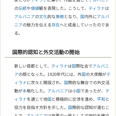
の
伝統
や
価値
観を表現した。こうして、
ティラナ
は
アルバニア
の
文化
的な
象徴
となり、
国
内外に
アルバ
ニア
の魅力を伝える
存在
へと成長していったのであ
る。
国際的認知と外交活動の開始
新しい首都として、
ティラナ
は
国
際社会で
アルバニ
ア
の顔となった。1920年代には、外
国
の大使館が
テ
ィラナ
に次々と開設され、
国
際的な舞台での外交活
動が
本
格化した。
アルバニア
は小
国
であったが、
テ
ィラナ
を通じて他
国
と積極的に交渉を進め、
平和
と
協力を目指す方針を示した。
国
際的な認知が進むこ
とで、
アルバニア
は世界の一員としての地位を確立