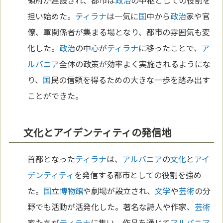
領府が建設され、都市は
政治
の中枢としての役割を
担い始めた。
ティラナ
は一気に
国
中から
政治
家や官
僚、軍関係者が集まる場となり、都市の雰囲気も変
化した。
政治
の中
心
が
ティラナ
に移ったことで、
ア
ルバニア
全体の政策が効率よく実施されるようにな
り、
国
民の信頼を得るための大きな一歩を踏み出す
ことができた。
文化とアイデンティティの発信地
首都となった
ティラナ
は、
アルバニア
の
文化
と
アイ
デンティティ
を発信する都市としての役割を強め
た。
国
立
博物館
や劇場が設立され、
文学
や
芸術
の分
野でも活動が活発化した。著名な詩人や作家、
芸術
家たちが
ティラナ
に集い、作品を通じて
アルバニア