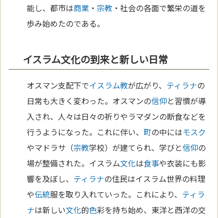
能し、都市は
商業
・
宗教
・社会の各面で繁栄の道を
歩み始めたのである。
イスラム文化の到来と新しい日常
オスマン支配下で
イスラム教
が広がり、
ティラナ
の
日常も大きく変わった。オスマンの
信仰
と習慣が導
入され、人々は日々の祈りやラマダンの断食などを
行うようになった。これに伴い、
町
の中には
モスク
やマドラサ（
宗教
学校）が建てられ、学びと
信仰
の
場が整備された。イスラム
文化
は
食事
や衣装にも影
響を及ぼし、
ティラナ
の住民はイスラム世界の料理
や
伝統
服を取り入れていった。これにより、
ティラ
ナ
は新しい
文化
的
色
彩を持ち始め、東洋と西洋の交