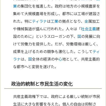
業
の集団化を推進した。政府は地方の小規模農家を
集めて大規模農場を形成し、都市には工場が建設さ
れた。特に
ティラナ
は
工業
の拠点となり、
金
属加工
や機械製造が盛んに行われた。人々は「
社会主義
建
設のために」というスローガンの下、
国
の発展に向
けて労働力を提供した。だが、労働環境は厳しく、
成果を上げるための競争も激化した。こうして
ティ
ラナ
は、
国
全体の経済の中
心
地として、共産主義的
な都市へと変貌を遂げた。
政治的統制と市民生活の変化
共産主義政権下では、政府による厳しい統制が市民
生活に大きな影響を与えた。個人の自由は抑制さ