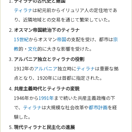
ティラナ
の古代史と建
国
ティラナ
は紀元前からイリュリア人の定住地であ
り、近隣地域との交易を通じて繁栄していた。
オスマン
帝国
統治下の
ティラナ
15世紀
からオスマン
帝国
の支配を受け、都市は
宗
教
的・
文化
的に大きな影響を受けた。
アルバニア
独立と
ティラナ
の役割
1912年の
アルバニア
独立時に
ティラナ
は重要な拠
点となり、1920年には首都に指定された。
共産主義時代と
ティラナ
の変貌
1946年から
1991年
まで続いた共産主義政権の下
で、
ティラナ
は大規模な社会改革や
都市計画
を経
験した。
現代
ティラナ
と民主化の進展