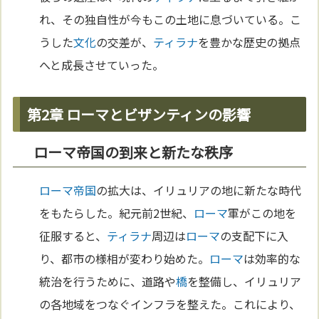
れ、その独自性が今もこの土地に息づいている。こ
うした
文化
の交差が、
ティラナ
を豊かな歴史の拠点
へと成長させていった。
第2章 ローマとビザンティンの影響
ローマ帝国の到来と新たな秩序
ローマ
帝国
の拡大は、イリュリアの地に新たな時代
をもたらした。紀元前2世紀、
ローマ
軍がこの地を
征服すると、
ティラナ
周辺は
ローマ
の支配下に入
り、都市の様相が変わり始めた。
ローマ
は効率的な
統治を行うために、道路や
橋
を整備し、イリュリア
の各地域をつなぐインフラを整えた。これにより、