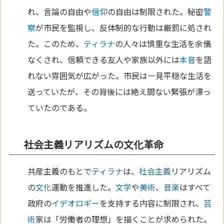
れ、言論の自由や
信仰
の自由は制限された。秘密
警
察
が市民を監視し、反体制的な行動は厳罰に処され
た。このため、
ティラナ
の人々は慎重な生活を余儀
なくされ、信頼できる友人や家族以外には
本
音
を語
れない雰囲気が広がった。市民は一見平穏な生活を
送っていたが、その背後には絶え間ない緊張が漂っ
ていたのである。
社会主義リアリズムの文化革命
共産主義のもとで
ティラナ
は、
社会主義
リアリズム
の
文化
運動を推進した。
文学
や
美術
、
音楽
はすべて
政府の
イデオロギー
を支持する内容に制限され、
芸
術
家は「労働者の理想」を描くことが求められた。