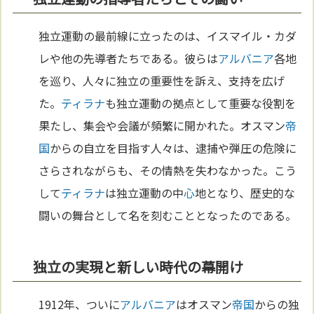
独立運動の最前線に立ったのは、イスマイル・カダ
レや他の先導者たちである。彼らは
アルバニア
各地
を巡り、人々に独立の重要性を訴え、支持を広げ
た。
ティラナ
も独立運動の拠点として重要な役割を
果たし、集会や会議が頻繁に開かれた。オスマン
帝
国
からの自立を目指す人々は、逮捕や弾圧の危険に
さらされながらも、その情熱を失わなかった。こう
して
ティラナ
は独立運動の中
心
地となり、歴史的な
闘いの舞台として名を刻むこととなったのである。
独立の実現と新しい時代の幕開け
1912年、ついに
アルバニア
はオスマン
帝国
からの独