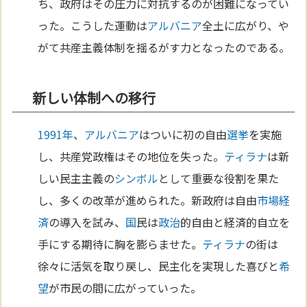
ち、政府はその圧力に対抗するのが困難になってい
った。こうした運動は
アルバニア
全土に広がり、や
がて共産主義体制を揺るがす力となったのである。
新しい体制への移行
1991年
、
アルバニア
はついに初の自由
選挙
を実施
し、共産党政権はその地位を失った。
ティラナ
は新
しい民主主義の
シンボル
として重要な役割を果た
し、多くの改革が進められた。新政府は自由
市場経
済
の導入を試み、
国
民は
政治
的自由と経済的自立を
手にする期待に胸を膨らませた。
ティラナ
の街は
徐々に活気を取り戻し、民主化を実現した喜びと
希
望
が市民の間に広がっていった。