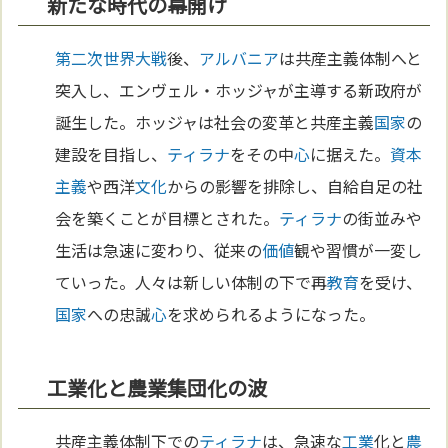
新たな時代の幕開け
第二次世界大戦
後、
アルバニア
は共産主義体制へと
突入し、エンヴェル・ホッジャが主導する新政府が
誕生した。ホッジャは社会の変革と共産主義
国家
の
建設を目指し、
ティラナ
をその中
心
に据えた。
資本
主義
や西洋
文化
からの影響を排除し、自給自足の社
会を築くことが目標とされた。
ティラナ
の街並みや
生活は急速に変わり、従来の
価値
観や習慣が一変し
ていった。人々は新しい体制の下で再
教育
を受け、
国家
への忠誠
心
を求められるようになった。
工業化と農業集団化の波
共産主義体制下での
ティラナ
は、急速な
工業
化と
農