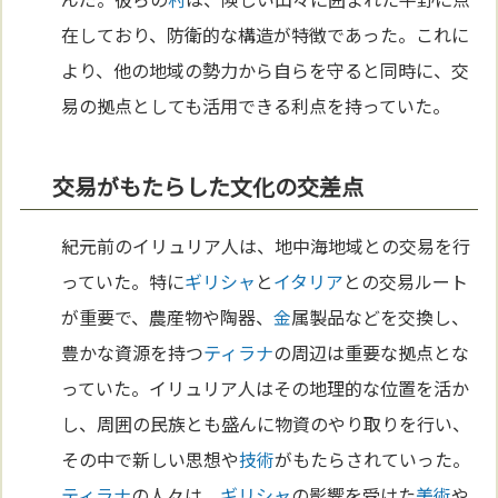
在しており、防衛的な構造が特徴であった。これに
より、他の地域の勢力から自らを守ると同時に、交
易の拠点としても活用できる利点を持っていた。
交易がもたらした文化の交差点
紀元前のイリュリア人は、地中海地域との交易を行
っていた。特に
ギリシャ
と
イタリア
との交易ルート
が重要で、農産物や陶器、
金
属製品などを交換し、
豊かな資源を持つ
ティラナ
の周辺は重要な拠点とな
っていた。イリュリア人はその地理的な位置を活か
し、周囲の民族とも盛んに物資のやり取りを行い、
その中で新しい思想や
技術
がもたらされていった。
ティラナ
の人々は、
ギリシャ
の影響を受けた
美術
や