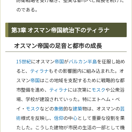
防衛戦略を受け継ぎ、堅実な都市へと成長を続けた
のである。
第3章 オスマン帝国統治下のティラナ
オスマン帝国の足音と都市の成長
15世紀
にオスマン
帝国
が
バルカン半島
を征服し始め
ると、
ティラナ
もその影響圏内に組み込まれた。オ
スマン
帝国
はこの地域を支配するために戦略的な都
市整備を進め、
ティラナ
には次第に
モスク
や公衆浴
場、学校が建設されていった。特にエトヘム・ベ
イ・
モスク
などの
象徴
的な
建築
物は、オスマンの
芸
術
様式を反映し、
信仰
の中
心
として重要な役割を果
たした。こうした建物が市民の生活の一部として機