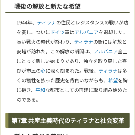
戦後の解放と新たな希望
1944年、
ティラナ
の住民とレジスタンスの戦いが功
を奏し、ついに
ドイツ
軍は
アルバニア
を退却した。
長い戦火の時代が終わり、
ティラナ
の街には解放と
安堵が訪れた。この解放の瞬間は、
アルバニア
全土
にとって新しい始まりであり、独立を取り戻した喜
びが市民の
心
に深く刻まれた。戦後、
ティラナ
は多
くの犠牲を払った歴史を背負いながらも、
希望
を胸
に抱き、
平和
な都市としての再建に取り組み始めた
のである。
第7章 共産主義時代のティラナと社会変革