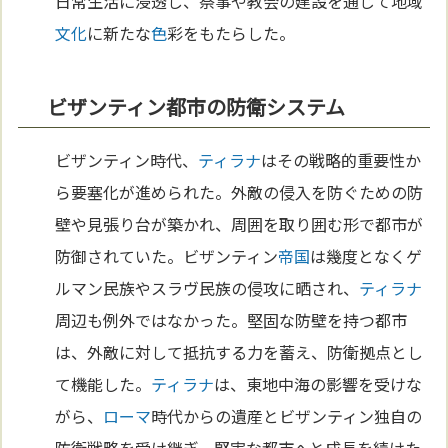
日常生活に浸透し、祭事や教会の建設を通じて地域
文化
に新たな
色
彩をもたらした。
ビザンティン都市の防衛システム
ビザンティン時代、
ティラナ
はその戦略的重要性か
ら要塞化が進められた。外敵の侵入を防ぐための防
壁や見張り台が築かれ、周囲を取り囲む形で都市が
防御されていた。ビザンティン
帝国
は幾度となくゲ
ルマン民族やスラヴ民族の侵攻に晒され、
ティラナ
周辺も例外ではなかった。堅固な防壁を持つ都市
は、外敵に対して抵抗する力を蓄え、防衛拠点とし
て機能した。
ティラナ
は、東地中海の影響を受けな
がら、
ローマ
時代からの遺産とビザンティン独自の