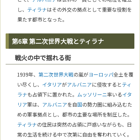
し、
ティラナ
はその外交の拠点として重要な役割を
果たす都市となった。
第6章 第二次世界大戦とティラナ
戦火の中で揺れる街
1939年、
第二次世界大戦
の嵐が
ヨーロッパ
全土を覆
い尽くし、
イタリア
が
アルバニア
に侵攻すると
ティ
ラナ
も占領下に置かれた。
ムッソリーニ
率いる
イタ
リア
軍は、
アルバニア
を自
国
の勢力圏に組み込むた
めの軍事拠点とし、都市の主要な場所を制圧した。
ティラナ
の住民は突然の占領に戸惑いながらも、日
常の生活を続ける中で次第に自由を奪われていく。