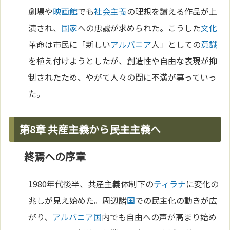
劇場や
映画館
でも
社会主義
の理想を讃える作品が上
演され、
国家
への忠誠が求められた。こうした
文化
革命は市民に「新しい
アルバニア
人」としての
意識
を植え付けようとしたが、創造性や自由な表現が抑
制されたため、やがて人々の間に不満が募っていっ
た。
第8章 共産主義から民主主義へ
終焉への序章
1980年代後半、共産主義体制下の
ティラナ
に変化の
兆しが見え始めた。周辺諸
国
での民主化の動きが広
がり、
アルバニア
国
内でも自由への声が高まり始め