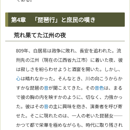
第4章 「琵琶行」と庶民の嘆き
荒れ果てた江州の夜
809年、白居易は政争に敗れ、長安を追われた。流
刑先の江州（現在の江西省九江市）に着いた夜、彼
は寂しさを紛らわせようと酒宴を開いた。しかし、
心
は晴れなかった。そんなとき、川の向こうからか
すかな琵琶の
音
が聞こえてきた。その
音
色
は、まる
で彼の胸の内を映すかのように、切なく、力強かっ
た。彼はその
音
の主に興味を抱き、演奏者を呼び寄
せた。そこに現れたのは、一人の老いた琵琶女——
かつて都で栄華を極めながらも、時代に取り残され