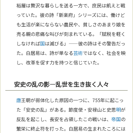
裕層は贅沢な暮らしを送る一方で、庶民は飢えと戦
っていた。彼の詩「新楽府」シリーズには、働けど
も生活が楽にならない農民や、貧しさのあまり娘を
売る親の悲痛な叫びが刻まれている。「賦税を軽く
しなければ
国
は滅びる」——彼の詩はその警告だっ
た。白居易は、詩が単なる
芸術
ではなく、社会を映
し、改革を促す力を持つと信じていた。
安史の乱の影—乱世を生き抜く人々
唐
王朝が弱体化した原因の一つに、755年に起こっ
た「安史の乱」がある。節度使・安禄山と史思
明
が
反乱を起こし、長安を占領したこの戦いは、
帝国
の
繁栄に終止符を打った。白居易の生まれたころには