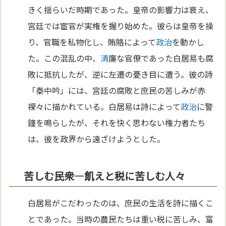
きく揺らいだ時期であった。皇帝の影響力は衰え、
宮廷では宦官が実権を握り始めた。彼らは皇帝を操
り、官職を私物化し、賄賂によって
政治
を動かし
た。この混乱の中、
清
廉な官僚であった白居易も腐
敗に抵抗したが、逆に左遷の憂き目に遭う。彼の詩
「秦中吟」には、宮廷の腐敗と庶民の苦しみが赤
裸々に描かれている。白居易は詩によって
政治
に警
鐘を鳴らしたが、それを快く思わない権力者たち
は、彼を政界から遠ざけようとした。
苦しむ民衆—飢えと税に苦しむ人々
白居易がこだわったのは、庶民の生活を詩に描くこ
とであった。当時の農民たちは重い税に苦しみ、富