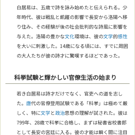
白居易は、五歳で詩を詠み始めたと伝えられる。少
年時代、彼は戦乱と飢饉の影響で長安から洛陽へ移
り住み、その経験が後の社会批判的な詩風に影響を
与えた。洛陽の豊かな
文化
環境は、彼の
文学
的
感性
を大いに刺激した。14歳になる頃には、すでに周囲
の大人たちが彼の詩才に驚嘆するほどであった。
科挙試験と輝かしい官僚生活の始まり
若き白居易は詩才だけでなく、官吏への道を志し
た。
唐
代の官僚登用試験である「科挙」は極めて厳
しく、特に
文学
と
政治
思想の理解が試された。彼は
799年、28歳で科挙に合格し、まずは秘書省校書郎
として長安の宮廷に入る。彼の才能は瞬く間に注目