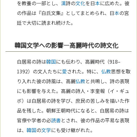
を教養の一部とし、
漢
詩の
文化
を日
本
に広めた。彼
の作品は『白氏文集』としてまとめられ、日
本
の宮
廷で大切に読まれ続けた。
韓国文学への影響—高麗時代の詩文化
白居易の詩は
韓国
にも伝わり、高麗時代（918–
1392）の文人たちに
愛
された。特に、
仏教
思想を取
り入れた彼の詩風は、高麗
仏教
と共鳴し、詩の表現
にも影響を与えた。高麗の詩人・李奎報（イ・ギュ
ボ）は白居易の詩を学び、庶民の苦しみを描いた作
品を残した。朝鮮王朝時代になると、白居易の詩は
官僚や学者の必
読書
とされ、彼の作品の平易な表現
は、
韓国
の
文学
にも受け継がれた。