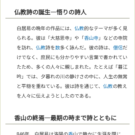
仏教詩の誕生—悟りの詩人
白居易の晩年の作品には、
仏教
的なテーマが多く見
られる。彼は「大慈恩寺」や「
香
山寺
」などの寺院
を訪れ、
仏教
詩を
数
多く詠んだ。彼の詩は、
僧侶
だ
けでなく、庶民にも分かりやすい言葉で書かれてい
たため、多くの人々に親しまれた。たとえば「暮江
吟」では、夕暮れの川の静けさの中に、人生の無常
と平穏を重ねている。彼は詩を通じて、
仏教
の教え
を人々に伝えようとしたのである。
香山の終焉—最期の時まで詩とともに
846年、白居易は洛陽の
香
山で静かに生涯を閉じ