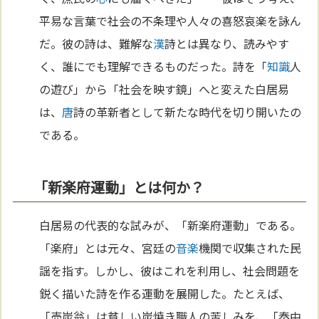
平易な言葉で社会の不条理や人々の喜怒哀楽を詠ん
だ。彼の詩は、難解な
漢
詩とは異なり、読みやす
く、誰にでも理解できるものだった。詩を「
知識
人
の遊び」から「社会を映す鏡」へと変えた白居易
は、
唐
詩の革新者として新たな時代を切り開いたの
である。
「新楽府運動」とは何か？
白居易の代表的な試みが、「新楽府運動」である。
「楽府」とは元々、宮廷の
音楽
機関で収集された民
謡を指す。しかし、彼はこれを利用し、社会問題を
鋭く描いた詩を作る運動を展開した。たとえば、
「売炭翁」は貧しい炭焼き職人の苦しみを、「秦中