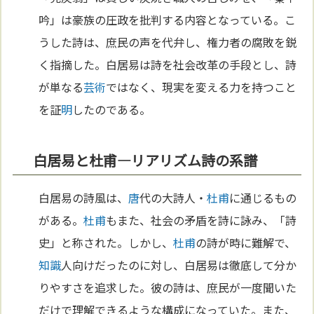
吟」は豪族の圧政を批判する内容となっている。こ
うした詩は、庶民の声を代弁し、権力者の腐敗を鋭
く指摘した。白居易は詩を社会改革の手段とし、詩
が単なる
芸術
ではなく、現実を変える力を持つこと
を証
明
したのである。
白居易と杜甫—リアリズム詩の系譜
白居易の詩風は、
唐
代の大詩人・
杜甫
に通じるもの
がある。
杜甫
もまた、社会の矛盾を詩に詠み、「詩
史」と称された。しかし、
杜甫
の詩が時に難解で、
知識
人向けだったのに対し、白居易は徹底して分か
りやすさを追求した。彼の詩は、庶民が一度聞いた
だけで理解できるような構成になっていた。また、