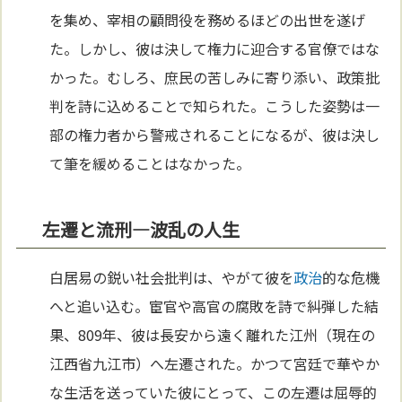
を集め、宰相の顧問役を務めるほどの出世を遂げ
た。しかし、彼は決して権力に迎合する官僚ではな
かった。むしろ、庶民の苦しみに寄り添い、政策批
判を詩に込めることで知られた。こうした姿勢は一
部の権力者から警戒されることになるが、彼は決し
て筆を緩めることはなかった。
左遷と流刑—波乱の人生
白居易の鋭い社会批判は、やがて彼を
政治
的な危機
へと追い込む。宦官や高官の腐敗を詩で糾弾した結
果、809年、彼は長安から遠く離れた江州（現在の
江西省九江市）へ左遷された。かつて宮廷で華やか
な生活を送っていた彼にとって、この左遷は屈辱的