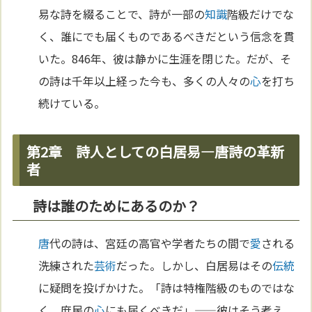
易な詩を綴ることで、詩が一部の
知識
階級だけでな
く、誰にでも届くものであるべきだという信念を貫
いた。846年、彼は静かに生涯を閉じた。だが、そ
の詩は千年以上経った今も、多くの人々の
心
を打ち
続けている。
第2章 詩人としての白居易—唐詩の革新
者
詩は誰のためにあるのか？
唐
代の詩は、宮廷の高官や学者たちの間で
愛
される
洗練された
芸術
だった。しかし、白居易はその
伝統
に疑問を投げかけた。「詩は特権階級のものではな
く、庶民の
心
にも届くべきだ」——彼はそう考え、