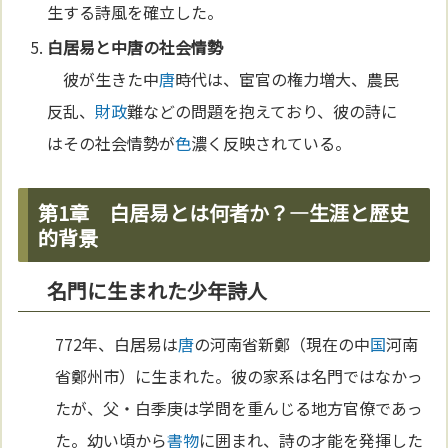
生する詩風を確立した。
白居易と中
唐
の社会情勢
彼が生きた中
唐
時代は、宦官の権力増大、農民
反乱、
財政
難などの問題を抱えており、彼の詩に
はその社会情勢が
色
濃く反映されている。
第1章 白居易とは何者か？—生涯と歴史
的背景
名門に生まれた少年詩人
772年、白居易は
唐
の河南省新鄭（現在の中
国
河南
省鄭州市）に生まれた。彼の家系は名門ではなかっ
たが、父・白季庚は学問を重んじる地方官僚であっ
た。幼い頃から
書物
に囲まれ、詩の才能を発揮した