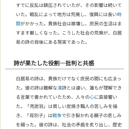
すでに反乱は鎮圧されていたが、その影響は続いて
いた。戦乱によって地方は荒廃し、復興には長い
時
間
がかかった。貴族社会は崩壊し、庶民の生活はま
すます厳しくなった。こうした社会の荒廃が、白居
易の詩の背後にある現実であった。
詩が果たした役割—批判と共感
白居易の詩は、貴族だけでなく庶民の間にも広まっ
た。彼の詩は難解な
漢
詩とは違い、誰もが理解でき
る言葉で書かれていたため、人々の
心
に直接響い
た。「売炭翁」は貧しい炭焼き職人の苦しみを描
き、「母別子」は
戦争
で引き裂かれる親子の悲しみ
を綴った。彼の詩は、社会の矛盾を炙り出し、歴史