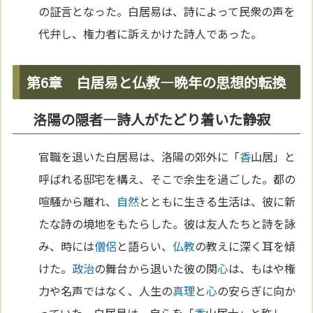
の証言となった。白居易は、詩によって民衆の声を
代弁し、権力者に訴えかけた詩人であった。
第6章 白居易と仏教—晩年の思想的転換
洛陽の隠者—詩人がたどり着いた静寂
官職を退いた白居易は、洛陽の郊外に「
香
山居」と
呼ばれる邸宅を構え、そこで余生を過ごした。都の
喧騒から離れ、
自然
とともに生きる生活は、彼に新
たな詩の境地をもたらした。彼は友人たちと詩を詠
み、時には
僧侶
と語らい、
仏教
の教えに深く耳を傾
けた。
政治
の舞台から退いた彼の関
心
は、もはや権
力や名声ではなく、人生の
真理
と
心
の安らぎに向か
っていた。白居易は、自らを「
香
山居士」と称し、