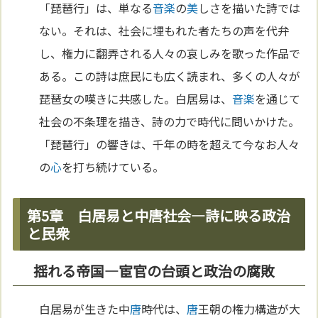
「琵琶行」は、単なる
音楽
の
美
しさを描いた詩では
ない。それは、社会に埋もれた者たちの声を代弁
し、権力に翻弄される人々の哀しみを歌った作品で
ある。この詩は庶民にも広く読まれ、多くの人々が
琵琶女の嘆きに共感した。白居易は、
音楽
を通じて
社会の不条理を描き、詩の力で時代に問いかけた。
「琵琶行」の響きは、千年の時を超えて今なお人々
の
心
を打ち続けている。
第5章 白居易と中唐社会—詩に映る政治
と民衆
揺れる帝国—宦官の台頭と政治の腐敗
白居易が生きた中
唐
時代は、
唐
王朝の権力構造が大