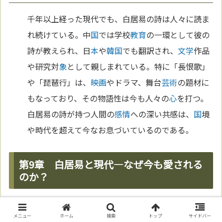
千年以上経った現代でも、白居易の詩は人々に読ま
れ続けている。中
国
では学校
教育
の一環として彼の
詩が教えられ、日
本
や
韓国
でも翻訳され、
文学
作品
や研究対
象
として親しまれている。特に「長恨歌」
や「琵琶行」は、
映画
やドラマ、舞台
芸術
の題材に
もなっており、その物語性は今も人々の
心
を打つ。
白居易の詩が持つ人間の
感情
への深い共感は、
国
境
や時代を超えて今なお息づいているのである。
第9章 白居易と現代—なぜ今も愛される
のか？
時代を超える社会批判の力
メニュー
ホーム
検索
トップ
サイドバー