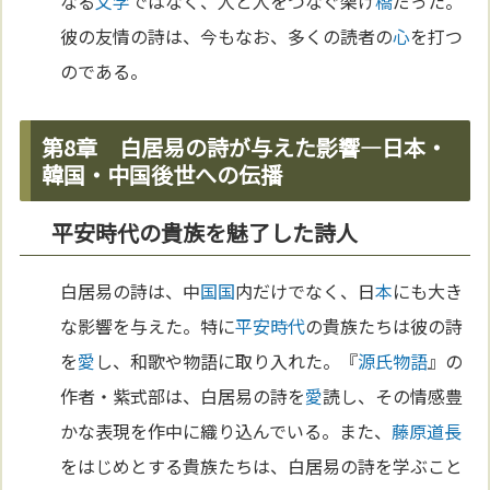
なる
文学
ではなく、人と人をつなぐ架け
橋
だった。
彼の友情の詩は、今もなお、多くの読者の
心
を打つ
のである。
第8章 白居易の詩が与えた影響—日本・
韓国・中国後世への伝播
平安時代の貴族を魅了した詩人
白居易の詩は、中
国
国
内だけでなく、日
本
にも大き
な影響を与えた。特に
平安時代
の貴族たちは彼の詩
を
愛
し、和歌や物語に取り入れた。『
源氏物語
』の
作者・紫式部は、白居易の詩を
愛
読し、その情感豊
かな表現を作中に織り込んでいる。また、
藤原道長
をはじめとする貴族たちは、白居易の詩を学ぶこと