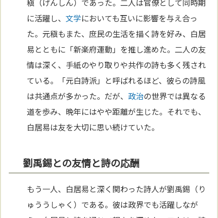
稹（げんしん）であった。二人は官僚として同時期
に活躍し、
文学
においても互いに影響を与え合っ
た。元稹もまた、庶民の生活を描く詩を好み、白居
易とともに「新楽府運動」を推し進めた。二人の友
情は深く、手紙のやり取りや共作の詩も多く残され
ている。「元白詩派」と呼ばれるほど、彼らの詩風
は共通点が多かった。だが、
政治
の世界では異なる
道を歩み、晩年にはやや距離が生じた。それでも、
白居易は友を大切に思い続けていた。
劉禹錫との友情と詩の応酬
もう一人、白居易と深く関わった詩人が劉禹錫（り
ゅううしゃく）である。彼は政界でも活躍しなが