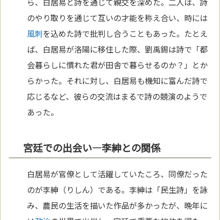
ら、白居易と詩を通じて親交を深めた。二人は、詩
のやり取りを通じて互いの才能を称え合い、時には
風刺
を込めた詩で批判し合うこともあった。たとえ
ば、白居易が洛陽に移住した際、劉禹錫は詩で「都
会暮らしに慣れた君が田舎で暮らせるのか？」とか
らかった。それに対し、白居易も機知に富んだ詩で
応じるなど、彼らの交流はまるで詩の競演のようで
あった。
宮廷での出会い—李紳との関係
白居易が官僚として活躍していたころ、同僚だった
のが李紳（りしん）である。李紳は「民生詩」を詠
み、農民の生活を描いた作品が多かったが、晩年に