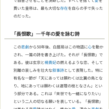
で自害させることを決断した。すべてを捨てて
愛
を
貫いた皇帝は、最も大切な
存在
を自らの手で失った
のだった。
「長恨歌」—千年の愛を詠む詩
この
悲劇
から50年後、白居易はこの物語に
心
を動か
され、一篇の詩を書き上げた。それが「長恨歌」で
ある。彼は玄宗と
楊貴妃
の燃えるような恋、そして
別離の哀しみを壮大な
叙事詩
として表現した。特に
有名な一節が「天にあっては願わくは比翼の鳥とな
り、地にあっては願わくは連理の枝となさん」とい
う部分である。これは「来世でも一緒になりたい」
という二人の切なる願いを表している。「長恨歌」
は単なる恋
愛
詩ではなく、権力と
愛
、運命と
悲劇
を