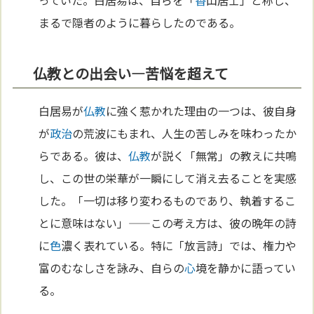
まるで隠者のように暮らしたのである。
仏教との出会い—苦悩を超えて
白居易が
仏教
に強く惹かれた理由の一つは、彼自身
が
政治
の荒波にもまれ、人生の苦しみを味わったか
らである。彼は、
仏教
が説く「無常」の教えに共鳴
し、この世の栄華が一瞬にして消え去ることを実感
した。「一切は移り変わるものであり、執着するこ
とに意味はない」——この考え方は、彼の晩年の詩
に
色
濃く表れている。特に「放言詩」では、権力や
富のむなしさを詠み、自らの
心
境を静かに語ってい
る。