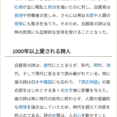
杜甫
が主に戦乱と
政治
を描いたのに対し、白居易は
貧困
や労働者の苦しみ、さらには男女の
愛
や人間の
感情
にも焦点を当てた。そのため、白居易の詩は当
時の庶民にも圧倒的な支持を受けることとなった。
1000年以上愛される詩人
白居易の詩は、
唐
代にとどまらず、宋代、
明
代、
清
代、そして現代に至るまで読み継がれている。特に
彼の詩は日
本
や
韓国
にも伝わり、『
源氏物語
』の紫
式部をはじめとする多くの
文学
者に影響を与えた。
彼の詩は単に時代の批判に終わらず、人間の普遍的
な
感情
を描き出していたため、時代を超えて共感を
呼ぶのである。詩の
本
質は、人の
心
を動かすこと