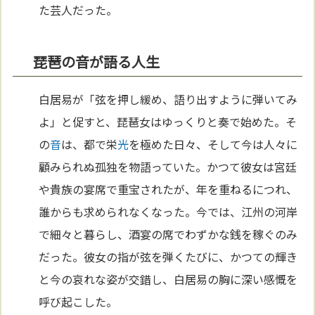
た芸人だった。
琵琶の音が語る人生
白居易が「弦を押し緩め、語り出すように弾いてみ
よ」と促すと、琵琶女はゆっくりと奏で始めた。そ
の
音
は、都で栄
光
を極めた日々、そして今は人々に
顧みられぬ孤独を物語っていた。かつて彼女は宮廷
や貴族の宴席で重宝されたが、年を重ねるにつれ、
誰からも求められなくなった。今では、江州の河岸
で細々と暮らし、酒宴の席でわずかな銭を稼ぐのみ
だった。彼女の指が弦を弾くたびに、かつての輝き
と今の哀れな姿が交錯し、白居易の胸に深い感慨を
呼び起こした。