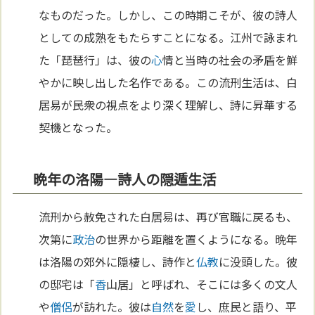
なものだった。しかし、この時期こそが、彼の詩人
としての成熟をもたらすことになる。江州で詠まれ
た「琵琶行」は、彼の
心
情と当時の社会の矛盾を鮮
やかに映し出した名作である。この流刑生活は、白
居易が民衆の視点をより深く理解し、詩に昇華する
契機となった。
晩年の洛陽—詩人の隠遁生活
流刑から赦免された白居易は、再び官職に戻るも、
次第に
政治
の世界から距離を置くようになる。晩年
は洛陽の郊外に隠棲し、詩作と
仏教
に没頭した。彼
の邸宅は「
香
山居」と呼ばれ、そこには多くの文人
や
僧侶
が訪れた。彼は
自然
を
愛
し、庶民と語り、平