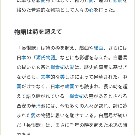
絡めた普遍的な物語として人々の
心
を打った。
物語は詩を超えて
「長恨歌」は詩の枠を超え、戯曲や
絵画
、さらには
日
本
の『
源氏物語
』などにも影響を与えた。白居易
の描いた玄宗と
楊貴妃
の
愛
は、歴史的事実に基づき
ながらも、
文学
的な
美
しさによって昇華された。中
国
だけでなく、日
本
や
韓国
でも読まれ、長い時を超
えて語り継がれている。
楊貴妃
の墓があるとされる
西安の華
清
池には、今も多くの人々が訪れ、詩に詠
まれた
愛
の物語に思いを馳せている。白居易が紡い
だ「長恨歌」は、まさに千年の時を超えた永遠の詩
である。