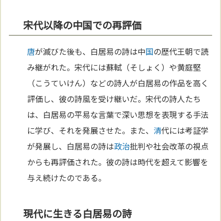
宋代以降の中国での再評価
唐
が滅びた後も、白居易の詩は中
国
の歴代王朝で読
み継がれた。宋代には蘇軾（そしょく）や黄庭堅
（こうていけん）などの詩人が白居易の作品を高く
評価し、彼の詩風を受け継いだ。宋代の詩人たち
は、白居易の平易な言葉で深い思想を表現する手法
に学び、それを発展させた。また、
清
代には考証学
が発展し、白居易の詩は
政治
批判や社会改革の視点
からも再評価された。彼の詩は時代を超えて影響を
与え続けたのである。
現代に生きる白居易の詩