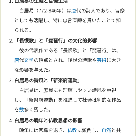
白居易の生涯と官僚生活
白居易（772-846年）は
唐
代の詩人であり、官僚
としても活躍し、特に忠言直諫を貫いたことで知
られる。
「長恨歌」と「琵琶行」の
文化
的影響
彼の代表作である「長恨歌」と「琵琶行」は、
唐
代
文学
の頂点とされ、後世の詩歌や
芸術
に大き
な影響を与えた。
白居易の詩風と「新楽府運動」
白居易は、庶民にも理解しやすい詩風を重視
し、「新楽府運動」を推進して社会批判的な作品
を
数
多く残した。
白居易の晩年と
仏教
思想の影響
晩年には官職を退き、
仏教
に傾倒し、
自然
と共