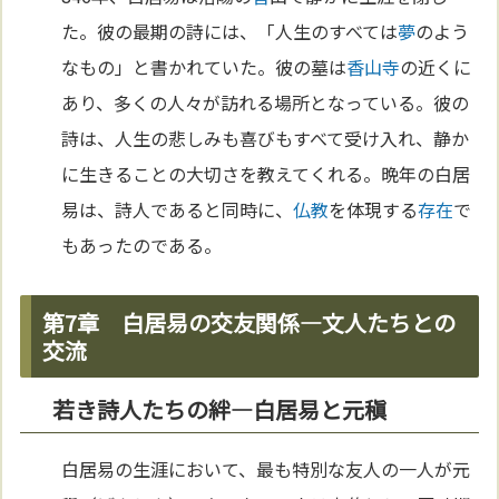
た。彼の最期の詩には、「人生のすべては
夢
のよう
なもの」と書かれていた。彼の墓は
香
山寺
の近くに
あり、多くの人々が訪れる場所となっている。彼の
詩は、人生の悲しみも喜びもすべて受け入れ、静か
に生きることの大切さを教えてくれる。晩年の白居
易は、詩人であると同時に、
仏教
を体現する
存在
で
もあったのである。
第7章 白居易の交友関係—文人たちとの
交流
若き詩人たちの絆—白居易と元稹
白居易の生涯において、最も特別な友人の一人が元