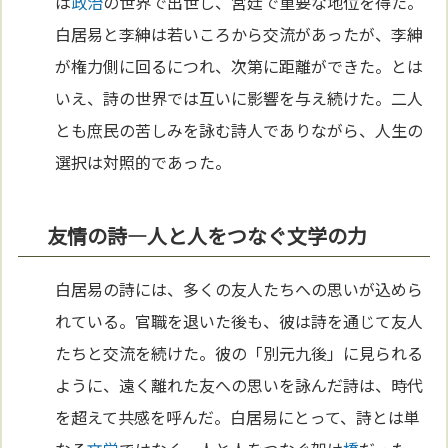
は
政治
の世界で出世し、宮廷で重要な地位を得た。
白居易と李紳は若いころから交流があったが、李紳
が権力側に回るにつれ、次第に距離ができた。とは
いえ、詩の世界では互いに影響を与え続けた。二人
とも庶民の苦しみを詠む詩人でありながら、人生の
選択は対照的であった。
友情の詩—人と人をつなぐ文学の力
白居易の詩には、多くの友人たちへの思いが込めら
れている。官職を退いた後も、彼は詩を通じて友人
たちと交流を続けた。彼の「別元九後」に見られる
ように、遠く離れた友への思いを詠んだ詩は、時代
を超えて共感を呼んだ。白居易にとって、詩とは単