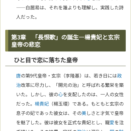
——白居易は、それを誰よりも理解し、実践した詩
人だった。
第3章 「長恨歌」の誕生—楊貴妃と玄宗
皇帝の悲恋
ひと目で恋に落ちた皇帝
唐
の第9代皇帝・玄宗（李隆基）は、若き日には
政
治
改革に尽力し、「開元の治」と呼ばれる繁栄を築
いた。しかし、彼の
心
を支配したのは、一人の女性
だった。
楊貴妃
（楊玉環）である。もともと玄宗の
息子の妃であった彼女は、その
美
しさと才気で皇帝
を魅了した。彼は彼女を正式な貴妃とし、寵
愛
を注