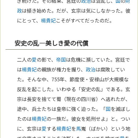
ぎ続けた。その結果、宮廷の
政治
は混乱し、
国
の
財
政
は傾き始めた。だが、玄宗は気にしなかった。彼
にとって、
楊貴妃
こそがすべてだったのだ。
安史の乱—美しき愛の代償
二人の
愛
の影で、
帝国
は危機に瀕していた。宮廷で
は
楊貴妃
の親族が権力を握り、
政治
は腐敗してい
た。そんな中、755年、節度使・安禄山が大規模な
反乱を起こした。いわゆる「安史の乱」である。玄
宗は長安を捨てて蜀（現在の四川省）へ逃れたが、
途中、兵士たちは皇帝に強く迫った。「
国
を滅ぼし
たのは
楊貴妃
の一族だ。彼女を処刑せよ」と。つい
に、玄宗は
愛
する
楊貴妃
を
馬
嵬（ばかい）という地