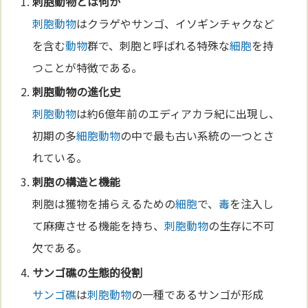
刺胞動物
とは何か
刺胞動物
はクラゲやサンゴ、イソギンチャクなど
を含む
動物
群で、刺胞と呼ばれる特殊な
細胞
を持
つことが特徴である。
刺胞動物
の
進化
史
刺胞動物
は約6億年前のエディアカラ紀に出現し、
初期の多
細胞
動物
の中で最も古い系統の一つとさ
れている。
刺胞の構造と機能
刺胞は獲物を捕らえるための
細胞
で、
毒
を注入し
て麻痺させる機能を持ち、
刺胞動物
の生存に不可
欠である。
サンゴ礁
の生態的役割
サンゴ礁
は
刺胞動物
の一種であるサンゴが形成