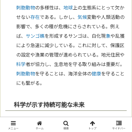
刺胞動物
の多様性は、
地球
上の生態系にとって欠か
せない
存在
である。しかし、
気候
変動や人類活動の
影響で、多くの種が危機にさらされている。例え
ば、
サンゴ礁
を形成するサンゴは、白化現
象
や乱獲
により急速に減少している。これに対して、保護区
の設定や漁業の管理が進められている。地元住民や
科学
者が協力し、生息地を守る取り組みは重要だ。
刺胞動物
を守ることは、海洋全体の
健康
を守ること
にも繋がる。
科学が示す持続可能な未来
刺胞動物
の研究は、持続可能な社会を構築する
鍵
を
握る。サンゴの
エネルギー
利用効率を学ぶことで、
メニュー
ホーム
検索
トップ
サイドバー