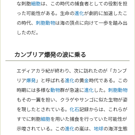
な刺胞
細胞
は、この時代の捕食者としての役割を担
った可能性がある。生命の
進化
が劇的に加速したこ
の時代、
刺胞動物
は海の頂点に向けて一歩を踏み出
したのだ。
カンブリア爆発の波に乗る
エディアカラ紀が終わり、次に訪れたのが「カンブ
リア
爆発
」と呼ばれる
進化
の黄
金
時代である。この
時期には多様な
動物
群が急速に
進化
した。
刺胞動物
もその一翼を担い、クラゲやサンゴに似た生物が姿
を現したとされている。
化石
記録からは、これらが
すでに刺胞
細胞
を用いた捕食を行っていた可能性が
示唆されている。この
進化
の嵐は、
地球
の海洋生態