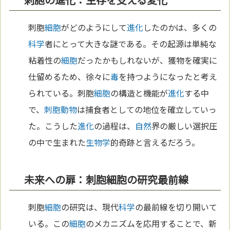
刺胞
細胞
がどのようにして
進化
したのかは、多くの
科学
者にとって大きな謎である。その起源は単純な
粘着性の
細胞
だったかもしれないが、獲物を確実に
仕留めるため、徐々に
毒
を持つようになったと考え
られている。刺胞
細胞
の構造と機能が
進化
する中
で、
刺胞動物
は捕食者としての地位を確立していっ
た。こうした
進化
の過程は、
自然
界の厳しい選択圧
の中で生まれた
生物学
的奇跡と言えるだろう。
未来への扉：刺胞細胞の研究最前線
刺胞
細胞
の研究は、現代
科学
の最前線を切り開いて
いる。この
細胞
のメカニズムを応用することで、新