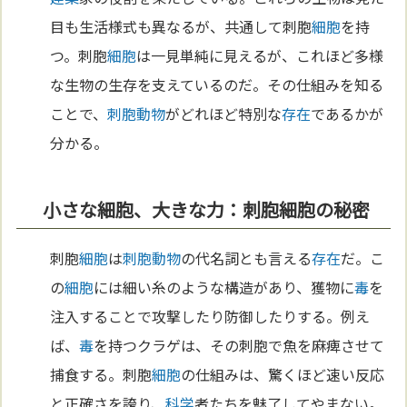
目も生活様式も異なるが、共通して刺胞
細胞
を持
つ。刺胞
細胞
は一見単純に見えるが、これほど多様
な生物の生存を支えているのだ。その仕組みを知る
ことで、
刺胞動物
がどれほど特別な
存在
であるかが
分かる。
小さな細胞、大きな力：刺胞細胞の秘密
刺胞
細胞
は
刺胞動物
の代名詞とも言える
存在
だ。こ
の
細胞
には細い糸のような構造があり、獲物に
毒
を
注入することで攻撃したり防御したりする。例え
ば、
毒
を持つクラゲは、その刺胞で魚を麻痺させて
捕食する。刺胞
細胞
の仕組みは、驚くほど速い反応
と正確さを誇り、
科学
者たちを魅了してやまない。