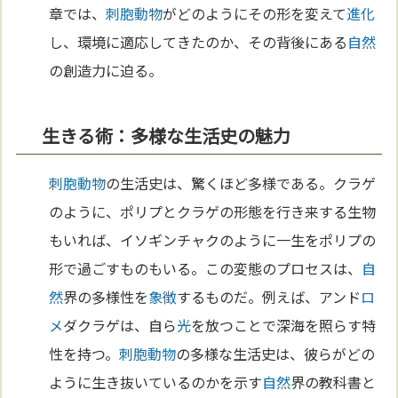
章では、
刺胞動物
がどのようにその形を変えて
進化
し、環境に適応してきたのか、その背後にある
自然
の創造力に迫る。
生きる術：多様な生活史の魅力
刺胞動物
の生活史は、驚くほど多様である。クラゲ
のように、ポリプとクラゲの形態を行き来する生物
もいれば、イソギンチャクのように一生をポリプの
形で過ごすものもいる。この変態のプロセスは、
自
然
界の多様性を
象徴
するものだ。例えば、アンド
ロ
メ
ダクラゲは、自ら
光
を放つことで深海を照らす特
性を持つ。
刺胞動物
の多様な生活史は、彼らがどの
ように生き抜いているのかを示す
自然
界の教科書と