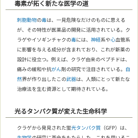
毒素が拓く新たな医学の道
刺胞動物
の
毒
は、一見危険なだけのものに思える
が、その特性が医薬品の開発に活用されている。ク
ラゲやイソギンチャクの
毒
には、
神経
系や
心
血管系
に影響を与える成分が含まれており、これが新薬の
設計に役立つ。例えば、クラゲ由来のペプチドは、
痛みの緩和や抗
がん
剤の研究で注目されている。
自
然
界が作り出したこの
武器
は、人類にとって新たな
治療法を生む資源として期待されている。
光るタンパク質が変えた生命科学
クラゲから発見された蛍
光
タンパク質
（GFP）は、
生物学
の研究に革命をもたらした。これを用いるこ