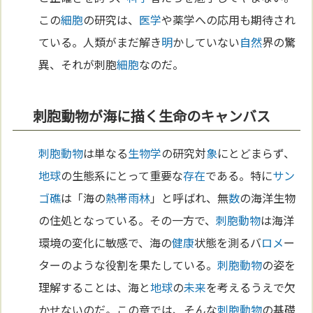
この
細胞
の研究は、
医学
や薬学への応用も期待され
ている。人類がまだ解き
明
かしていない
自然
界の驚
異、それが刺胞
細胞
なのだ。
刺胞動物が海に描く生命のキャンバス
刺胞動物
は単なる
生物学
の研究対
象
にとどまらず、
地球
の生態系にとって重要な
存在
である。特に
サン
ゴ礁
は「海の
熱帯雨林
」と呼ばれ、無
数
の海洋生物
の住処となっている。その一方で、
刺胞動物
は海洋
環境の変化に敏感で、海の
健康
状態を測るバ
ロメ
ー
ターのような役割を果たしている。
刺胞動物
の姿を
理解することは、海と
地球
の
未来
を考えるうえで欠
かせないのだ。この章では、そんな
刺胞動物
の基礎