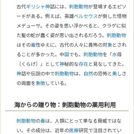
古代
ギリシャ
神
話には、
刺胞動物
が登場するエピソ
ードがある。例えば、英雄
ペルセウス
が倒した怪物
メデューサ。その姿を思い浮かべると、クラゲに似
た髪の蛇が蠢く姿が思い出されるだろう。
刺胞動物
はその
毒
性ゆえに、古代の人々に畏怖の対
象
とされ
ることが多かった。中
国
でも、
刺胞動物
を「
水
母
（くらげ）」として
神
秘的な
存在
と見なしてきた。
神
話や伝説の中で
刺胞動物
は、
自然
の恐怖と
美
しさ
の両面を
象徴
している。
海からの贈り物：刺胞動物の薬用利用
刺胞動物
の
毒
は、人類にとって単なる脅威ではな
い。その成分は、近年の
医療
研究で注目されてい