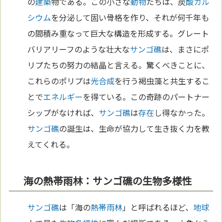
の
建築
物である。この小さな
動物
たちは、炭
酸
カル
シウム
を分泌して固い骨格を作り、それが何千年も
の間積み重なって巨大な構造を形成する。グレート
バリアリーフのような壮大な
サンゴ礁
は、まさにポ
リプたちの努力の結晶と言える。驚くべきことに、
これらのポリプは
光合成
を行う褐虫藻と共生するこ
とで
エネルギー
を得ている。この奇跡のパートナー
シップがなければ、
サンゴ礁
は
存在
し得なかった。
サンゴ礁
の誕生は、生命が協力して生き抜く力を教
えてくれる。
海の熱帯雨林：サンゴ礁の生物多様性
サンゴ礁
は「海の
熱帯雨林
」と呼ばれるほど、
地球