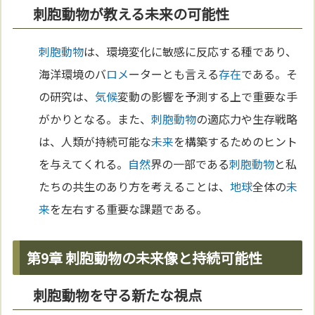
刺胞動物が教える未来の可能性
刺胞動物
は、環境変化に敏感に反応する種であり、
海洋環境のバ
ロメ
ーターとも言える
存在
である。そ
の研究は、
気候
変動の影響を予測する上で重要な手
がかりとなる。また、
刺胞動物
の適応力や生存戦略
は、人類が持続可能な
未来
を構築するためのヒント
を与えてくれる。
自然
界の一部である
刺胞動物
と私
たちの共生のあり方を考えることは、
地球
全体の
未
来
を左右する重要な課題である。
第9章 刺胞動物の未来像と持続可能性
刺胞動物を守る新たな視点