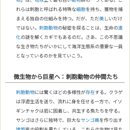
れらは刺胞と呼ばれる特殊な
細胞
を持ち、獲物を捕
まえる独自の仕組みを持つ。だが、ただ
美
しいだけ
ではない。
刺胞動物
の秘密を探ることは、生命の
進
化
の謎を解くカギでもあるのだ。さあ、この不思議
な生き物たちがいかにして海洋生態系の重要な一員
となっているのかを見ていこう。
微生物から巨星へ：刺胞動物の仲間たち
刺胞動物
には驚くほどの多様性が
存在
する。クラゲ
は浮遊生活を送り、流れに身を任せる一方で、イソ
ギンチャクは岩に固着し、共生する魚たちを守る。
サンゴはさらに独特で、巨大な
サンゴ礁
を作り出す
建築
家の役割を果たしている。これらの生物は見た