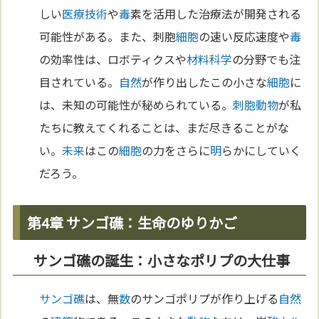
しい
医療
技術
や
毒
素を活用した治療法が開発される
可能性がある。また、刺胞
細胞
の速い反応速度や
毒
の効率性は、ロボティクスや
材料
科学
の分野でも注
目されている。
自然
が作り出したこの小さな
細胞
に
は、未知の可能性が秘められている。
刺胞動物
が私
たちに教えてくれることは、まだ尽きることがな
い。
未来
はこの
細胞
の力をさらに
明
らかにしていく
だろう。
第4章 サンゴ礁：生命のゆりかご
サンゴ礁の誕生：小さなポリプの大仕事
サンゴ礁
は、無
数
のサンゴポリプが作り上げる
自然