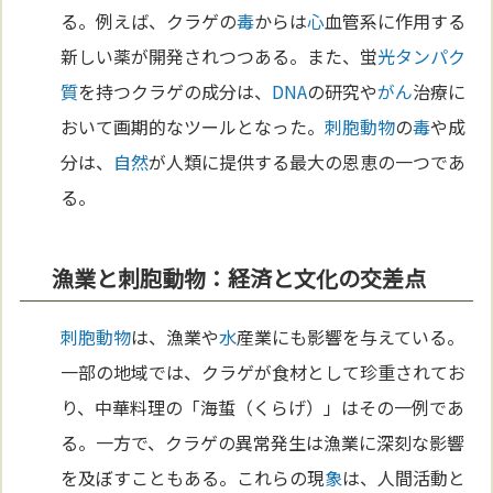
る。例えば、クラゲの
毒
からは
心
血管系に作用する
新しい薬が開発されつつある。また、蛍
光
タンパク
質
を持つクラゲの成分は、
DNA
の研究や
がん
治療に
おいて画期的なツールとなった。
刺胞動物
の
毒
や成
分は、
自然
が人類に提供する最大の恩恵の一つであ
る。
漁業と刺胞動物：経済と文化の交差点
刺胞動物
は、漁業や
水
産業にも影響を与えている。
一部の地域では、クラゲが食材として珍重されてお
り、中華料理の「海蜇（くらげ）」はその一例であ
る。一方で、クラゲの異常発生は漁業に深刻な影響
を及ぼすこともある。これらの現
象
は、人間活動と