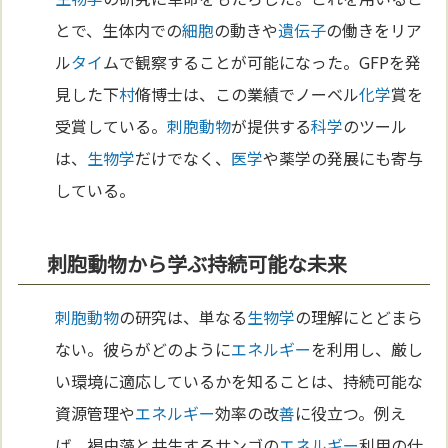
とで、生体内での
細胞
の動きや
遺伝子
の働きをリア
ル
タイ
ムで観察することが可能になった。GFPを発
見した下
村
脩博士は、この業績でノーベル
化学
賞を
受賞している。
刺胞動物
が提供する
科学
のツール
は、
生物学
だけでなく、
医学
や薬学の発展にも寄与
している。
刺胞動物から学ぶ持続可能な未来
刺胞動物
の研究は、単なる
生物学
の理解にとどまら
ない。彼らがどのように
エネルギー
を利用し、厳し
い環境に適応しているかを知ることは、持続可能な
資源管理や
エネルギー
効率の改
善
に役立つ。例え
ば、褐虫藻と共生するサンゴの
エネルギー
利用の仕