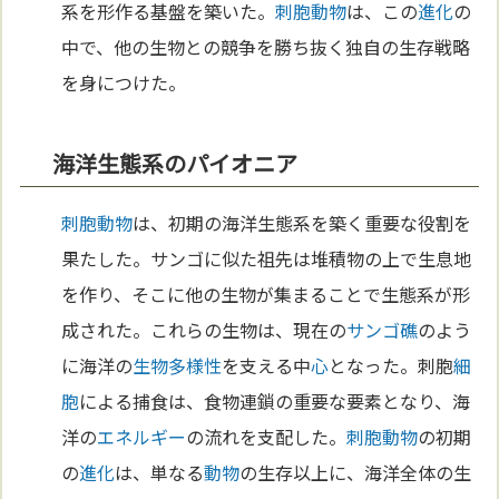
系を形作る基盤を築いた。
刺胞動物
は、この
進化
の
中で、他の生物との競争を勝ち抜く独自の生存戦略
を身につけた。
海洋生態系のパイオニア
刺胞動物
は、初期の海洋生態系を築く重要な役割を
果たした。サンゴに似た祖先は堆積物の上で生息地
を作り、そこに他の生物が集まることで生態系が形
成された。これらの生物は、現在の
サンゴ礁
のよう
に海洋の
生物多様性
を支える中
心
となった。刺胞
細
胞
による捕食は、食物連鎖の重要な要素となり、海
洋の
エネルギー
の流れを支配した。
刺胞動物
の初期
の
進化
は、単なる
動物
の生存以上に、海洋全体の生