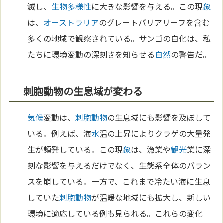
滅し、
生物多様性
に大きな影響を与える。この現
象
は、
オーストラリア
のグレートバリアリーフを含む
多くの地域で観察されている。サンゴの白化は、私
たちに環境変動の深刻さを知らせる
自然
の警告だ。
刺胞動物の生息域が変わる
気候
変動は、
刺胞動物
の生息域にも影響を及ぼして
いる。例えば、海
水
温の上昇によりクラゲの大量発
生が頻発している。この現
象
は、漁業や
観光
業に深
刻な影響を与えるだけでなく、生態系全体のバラン
スを崩している。一方で、これまで冷たい海に生息
していた
刺胞動物
が温暖な地域にも拡大し、新しい
環境に適応している例も見られる。これらの変化