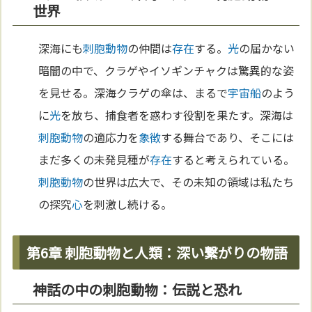
世界
深海にも
刺胞動物
の仲間は
存在
する。
光
の届かない
暗闇の中で、クラゲやイソギンチャクは驚異的な姿
を見せる。深海クラゲの傘は、まるで
宇宙
船
のよう
に
光
を放ち、捕食者を惑わす役割を果たす。深海は
刺胞動物
の適応力を
象徴
する舞台であり、そこには
まだ多くの未発見種が
存在
すると考えられている。
刺胞動物
の世界は広大で、その未知の領域は私たち
の探究
心
を刺激し続ける。
第6章 刺胞動物と人類：深い繋がりの物語
神話の中の刺胞動物：伝説と恐れ