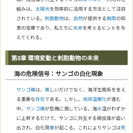
組みは、
太陽
光
を効率的に活用する方法として注目
されている。
刺胞動物
は、
自然
が提供する
無限
の知
恵の宝庫であり、私たちに
未来
を考えるヒントを与
えてくれる。
第8章 環境変動と刺胞動物の未来
海の危険信号：サンゴの白化現象
サンゴ礁
は、
美
しいだけでなく、海洋生態系を支え
る重要な
存在
である。しかし、
地球温暖化
が進む
中、
サンゴ礁
が危機に瀕している。海
水
温がわずか
に上昇するだけで、サンゴに共生する褐虫藻が追い
出され、白化現
象
が起こる。これによりサンゴは
死