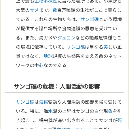
上で最も
生物多様性
に富んだ場所である。小魚から
大型の
サメ
まで、
数
百万種類の生物がここで暮らし
ている。これらの生物たちは、
サンゴ礁
という環境
が提供する隠れ場所や食物連鎖の恩恵を受けてい
る。また、海ガメや
ジュゴン
などの絶滅危惧種もこ
の環境に依存している。
サンゴ礁
は単なる
美
しい風
景ではなく、
地球
規模の生態系を支える命のネット
ワークの中
心
なのである。
サンゴ礁の危機：人間活動の影響
サンゴ礁
は
気候
変動や人間活動の影響を強く受けて
いる。特に、海
水
温の上昇はサンゴの白化現
象
を引
き起こし、褐虫藻が追い出されることでサンゴが
死