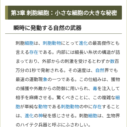
第3章 刺胞細胞：小さな細胞の大きな秘密
瞬時に発動する自然の武器
刺胞
細胞
は、
刺胞動物
にとって
進化
の最高傑作とも
言える
存在
である。内部には細長い糸状の構造が詰
まっており、外部からの刺激を受けるとわずか
数
百
万分の1秒で発射される。その速度は、
自然
界でも
最速の運動現
象
の一つである。この仕組みは、獲物
の捕獲や外敵からの防御に用いられ、
毒
を注入して
相手を麻痺させる。驚くべきことに、この複雑な
細
胞
が単純な
動物
である
刺胞動物
の中に
存在
すること
は、
進化
の
神
秘を感じさせる。刺胞
細胞
は、生物界
のハイテク兵器と呼ぶにふさわしい。