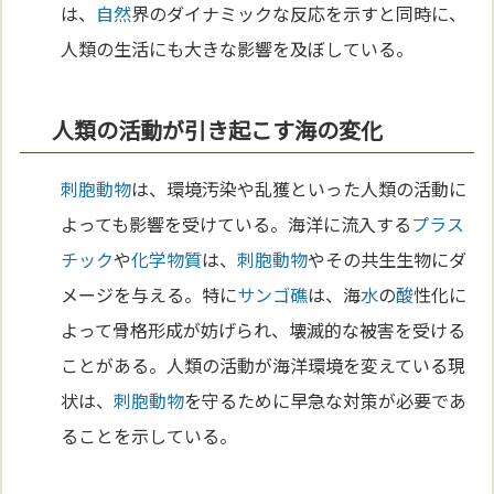
は、
自然
界のダイナミックな反応を示すと同時に、
人類の生活にも大きな影響を及ぼしている。
人類の活動が引き起こす海の変化
刺胞動物
は、環境汚染や乱獲といった人類の活動に
よっても影響を受けている。海洋に流入する
プラス
チック
や
化学
物質
は、
刺胞動物
やその共生生物にダ
メージを与える。特に
サンゴ礁
は、海
水
の
酸
性化に
よって骨格形成が妨げられ、壊滅的な被害を受ける
ことがある。人類の活動が海洋環境を変えている現
状は、
刺胞動物
を守るために早急な対策が必要であ
ることを示している。