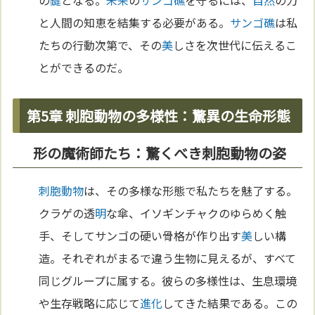
と人間の知恵を結集する必要がある。
サンゴ礁
は私
たちの行動次第で、その
美
しさを次世代に伝えるこ
とができるのだ。
第5章 刺胞動物の多様性：驚異の生命形態
形の魔術師たち：驚くべき刺胞動物の姿
刺胞動物
は、その多様な形態で私たちを魅了する。
クラゲの透
明
な傘、イソギンチャクのゆらめく触
手、そしてサンゴの硬い骨格が作り出す
美
しい構
造。それぞれがまるで違う生物に見えるが、すべて
同じグループに属する。彼らの多様性は、生息環境
や生存戦略に応じて
進化
してきた結果である。この