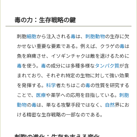
毒の力：生存戦略の鍵
刺胞
細胞
から注入される
毒
は、
刺胞動物
の生存に欠
かせない重要な要素である。例えば、クラゲの
毒
は
魚を麻痺させ、イソギンチャクは敵を退けるために
毒
を使う。
毒
の成分には多種多様な
タンパク質
が含
まれており、それぞれ特定の生物に対して強い効果
を発揮する。
科学
者たちはこの
毒
の性質を研究する
ことで、
医療
や薬学への応用を目指している。
刺胞
動物
の
毒
は、単なる攻撃手段ではなく、
自然
界にお
ける精密な生存戦略の一部なのである。
刺胞の進化：生存を支える変化