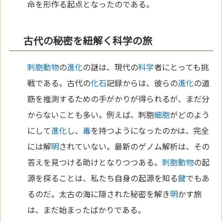
命を形作る起点となったのである。
古代の秘密を紐解く科学の旅
刺胞動物
の
進化
の謎は、現代の
科学
者にとっても挑
戦である。古代の
化石
記録からは、彼らの
進化
の道
筋を推測するための手がかりが得られるが、まだ分
からないことも多い。例えば、刺胞
細胞
がどのよう
にして
進化
し、
毒
を持つようになったのかは、完全
には解
明
されていない。最新のゲノム解析は、その
答えを見つける助けとなりつつある。
刺胞動物
の起
源を探ることは、私たち自身の起源を知る
鍵
でもあ
るのだ。太古の海に隠された秘密を解き
明
かす旅
は、まだ始まったばかりである。