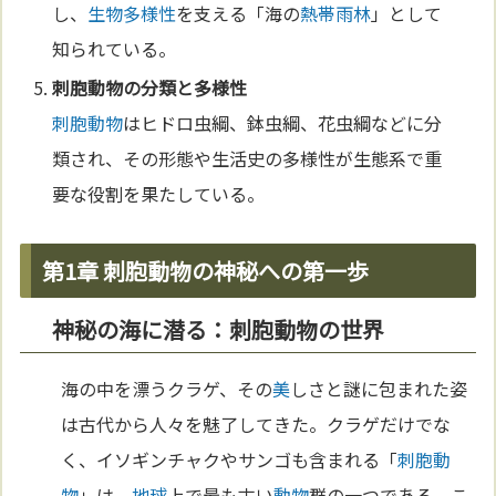
し、
生物多様性
を支える「海の
熱帯雨林
」として
知られている。
刺胞動物
の分類と多様性
刺胞動物
はヒドロ虫綱、鉢虫綱、花虫綱などに分
類され、その形態や生活史の多様性が生態系で重
要な役割を果たしている。
第1章 刺胞動物の神秘への第一歩
神秘の海に潜る：刺胞動物の世界
海の中を漂うクラゲ、その
美
しさと謎に包まれた姿
は古代から人々を魅了してきた。クラゲだけでな
く、イソギンチャクやサンゴも含まれる「
刺胞動
物
」は、
地球
上で最も古い
動物
群の一つである。こ