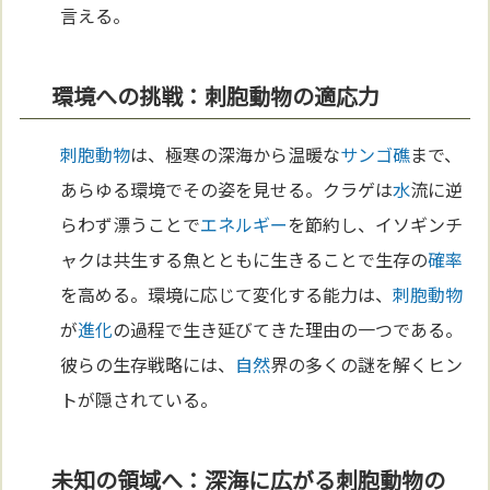
言える。
環境への挑戦：刺胞動物の適応力
刺胞動物
は、極寒の深海から温暖な
サンゴ礁
まで、
あらゆる環境でその姿を見せる。クラゲは
水
流に逆
らわず漂うことで
エネルギー
を節約し、イソギンチ
ャクは共生する魚とともに生きることで生存の
確率
を高める。環境に応じて変化する能力は、
刺胞動物
が
進化
の過程で生き延びてきた理由の一つである。
彼らの生存戦略には、
自然
界の多くの謎を解くヒン
トが隠されている。
未知の領域へ：深海に広がる刺胞動物の