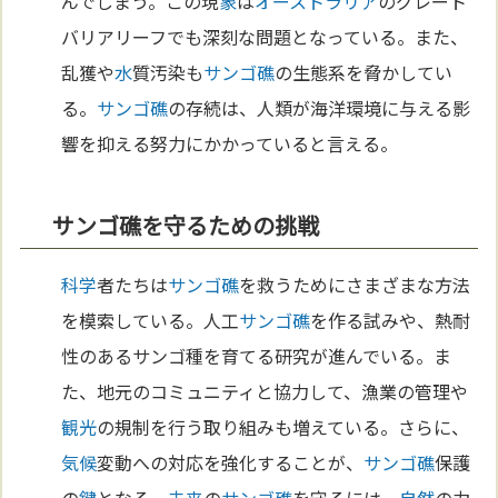
んでしまう。この現
象
は
オーストラリア
のグレート
バリアリーフでも深刻な問題となっている。また、
乱獲や
水
質汚染も
サンゴ礁
の生態系を脅かしてい
る。
サンゴ礁
の存続は、人類が海洋環境に与える影
響を抑える努力にかかっていると言える。
サンゴ礁を守るための挑戦
科学
者たちは
サンゴ礁
を救うためにさまざまな方法
を模索している。人工
サンゴ礁
を作る試みや、熱耐
性のあるサンゴ種を育てる研究が進んでいる。ま
た、地元のコミュニティと協力して、漁業の管理や
観光
の規制を行う取り組みも増えている。さらに、
気候
変動への対応を強化することが、
サンゴ礁
保護
の
鍵
となる。
未来
の
サンゴ礁
を守るには、
自然
の力