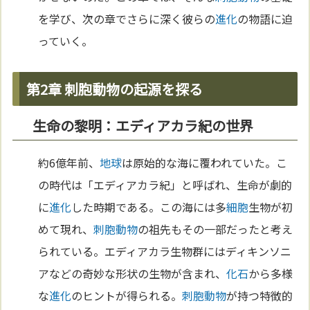
を学び、次の章でさらに深く彼らの
進化
の物語に迫
っていく。
第2章 刺胞動物の起源を探る
生命の黎明：エディアカラ紀の世界
約6億年前、
地球
は原始的な海に覆われていた。こ
の時代は「エディアカラ紀」と呼ばれ、生命が劇的
に
進化
した時期である。この海には多
細胞
生物が初
めて現れ、
刺胞動物
の祖先もその一部だったと考え
られている。エディアカラ生物群にはディキンソニ
アなどの奇妙な形状の生物が含まれ、
化石
から多様
な
進化
のヒントが得られる。
刺胞動物
が持つ特徴的