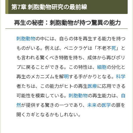
第7章 刺胞動物研究の最前線
再生の秘密：刺胞動物が持つ驚異の能力
刺胞動物
の中には、自らの体を再生する能力を持つ
ものがいる。例えば、ベニクラゲは「不老不
死
」と
も言われる驚くべき特徴を持ち、成体から再びポリ
プに戻ることができる。この特性は、
細胞
の分化と
再生のメカニズムを解
明
する手がかりとなる。
科学
者たちは、この能力がヒトの再生
医療
に応用できる
可能性を模索している。
刺胞動物
の再生能力は、
自
然
が提供する驚きの一つであり、
未来
の
医学
の扉を
開くカギとなるかもしれない。