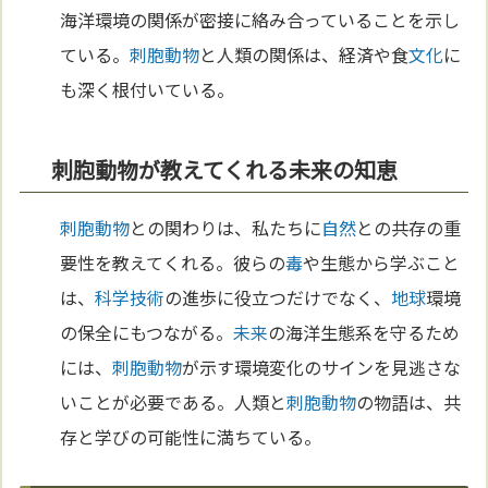
海洋環境の関係が密接に絡み合っていることを示し
ている。
刺胞動物
と人類の関係は、経済や食
文化
に
も深く根付いている。
刺胞動物が教えてくれる未来の知恵
刺胞動物
との関わりは、私たちに
自然
との共存の重
要性を教えてくれる。彼らの
毒
や生態から学ぶこと
は、
科学
技術
の進歩に役立つだけでなく、
地球
環境
の保全にもつながる。
未来
の海洋生態系を守るため
には、
刺胞動物
が示す環境変化のサインを見逃さな
いことが必要である。人類と
刺胞動物
の物語は、共
存と学びの可能性に満ちている。