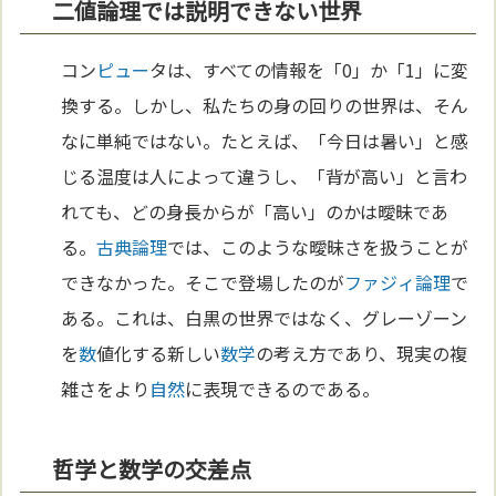
二値論理では説明できない世界
コン
ピュー
タは、すべての情報を「0」か「1」に変
換する。しかし、私たちの身の回りの世界は、そん
なに単純ではない。たとえば、「今日は暑い」と感
じる温度は人によって違うし、「背が高い」と言わ
れても、どの身長からが「高い」のかは曖昧であ
る。
古典論理
では、このような曖昧さを扱うことが
できなかった。そこで登場したのが
ファジィ論理
で
ある。これは、白黒の世界ではなく、グレーゾーン
を
数
値化する新しい
数学
の考え方であり、現実の複
雑さをより
自然
に表現できるのである。
哲学と数学の交差点