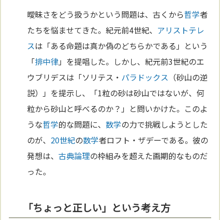
曖昧さをどう扱うかという問題は、古くから
哲学
者
たちを悩ませてきた。紀元前4世紀、
アリストテレ
ス
は「ある命題は真か偽のどちらかである」という
「
排中律
」を提唱した。しかし、紀元前3世紀のエ
ウブリデスは「ソリテス・
パラドックス
（砂山の逆
説）」を提示し、「1粒の砂は砂山ではないが、何
粒から砂山と呼べるのか？」と問いかけた。このよ
うな
哲学
的な問題に、
数学
の力で挑戦しようとした
のが、
20世紀
の
数学
者ロフト・ザデーである。彼の
発想は、
古典論理
の枠組みを超えた画期的なものだ
った。
「ちょっと正しい」という考え方