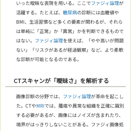
いった曖昧な表現を用いる。ここで
ファジィ論理
が
活躍する。たとえば、
糖尿病
の診断には血糖値や
BMI、生活習慣など多くの要素が関わるが、それら
は単純に「正常」か「異常」かを判断できるもので
はない。
ファジィ論理
を使えば、「やや高いが問題
ない」「リスクがあるが経過観察」など、より柔軟
な診断が可能となるのである。
CTスキャンが「曖昧さ」を解析する
画像診断の分野では、
ファジィ論理
が革命を起こし
た。CTや
MRI
では、腫瘍や異常な組織を正確に識別
する必要があるが、画像にはノイズが含まれたり、
境界がはっきりしないことがある。ファジィ画像処