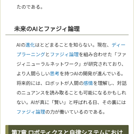
たのである。
未来のAIとファジィ論理
AIの
進化
はとどまることを知らない。現在、
ディー
プラーニング
と
ファジィ論理
を組み合わせた「ファ
ジィニューラルネットワーク」が研究されており、
より人間らしい
思考
を持つAIの開発が進んでいる。
将来的には、ロボットが人間の
感情
を理解し、対話
のニュアンスを読み取ることも可能になるかもしれ
ない。AIが真に「賢い」と呼ばれる日、その裏には
ファジィ論理
の力が働いているのである。
第7章 ロボティクスと自律システムにおけ