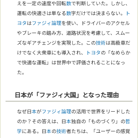
えを一定の速度や回転
数
で判断していた。しかし、
運転の快適さは単なる
数
字だけでは決まらない。
ト
ヨタ
は
ファジィ論理
を使い、ドライバーのアクセル
やブレーキの踏み方、道路状況を考慮して、スムー
ズなギアチェンジを実現した。この
技術
は高級車だ
けでなく大衆車にも導入され、
トヨタ
の「なめらか
で快適な運転」は世界中で評価されることになっ
た。
日本が「ファジィ大国」となった理由
なぜ日
本
が
ファジィ論理
の活用で世界をリードした
のか？その答えは、日
本
独自の「ものづくり」の
哲
学
にある。日
本
の
技術
者たちは、「ユーザーの感覚