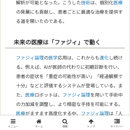
解析が可能となった。こうした
技術
は、個別化
医療
の発展にも貢献し、患者ごとに最適な治療を提供す
る道を開いたのである。
未来の医療は「ファジィ」で動く
ファジィ論理
の
医学
応用は、これからも
進化
し続け
る。例えば、AIが医師の代わりに初期診断を行い、
患者の症状を「重症の可能性が高い」「経過観察で
十分」などと評価するシステムが登場している。ま
た、
医療
ロボットは、
ファジィ論理
を用いて手術中
の力加減を調整し、より精密な手技を可能にする。
医療
がますます高度化する中、
ファジィ論理
は「人
間の曖昧な感覚を
数
値化する」ことで、より優れた
メニュー
ホーム
検索
トップ
サイドバー