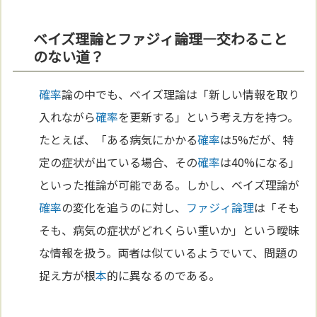
ベイズ理論とファジィ論理—交わること
のない道？
確率
論の中でも、ベイズ理論は「新しい情報を取り
入れながら
確率
を更新する」という考え方を持つ。
たとえば、「ある病気にかかる
確率
は5%だが、特
定の症状が出ている場合、その
確率
は40%になる」
といった推論が可能である。しかし、ベイズ理論が
確率
の変化を追うのに対し、
ファジィ論理
は「そも
そも、病気の症状がどれくらい重いか」という曖昧
な情報を扱う。両者は似ているようでいて、問題の
捉え方が根
本
的に異なるのである。