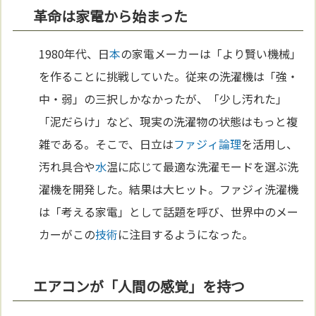
革命は家電から始まった
1980年代、日
本
の家電メーカーは「より賢い機械」
を作ることに挑戦していた。従来の洗濯機は「強・
中・弱」の三択しかなかったが、「少し汚れた」
「泥だらけ」など、現実の洗濯物の状態はもっと複
雑である。そこで、日立は
ファジィ論理
を活用し、
汚れ具合や
水
温に応じて最適な洗濯モードを選ぶ洗
濯機を開発した。結果は大ヒット。ファジィ洗濯機
は「考える家電」として話題を呼び、世界中のメー
カーがこの
技術
に注目するようになった。
エアコンが「人間の感覚」を持つ