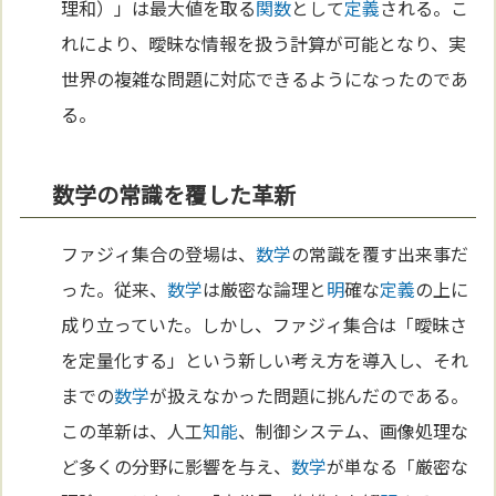
理和）」は最大値を取る
関数
として
定義
される。こ
れにより、曖昧な情報を扱う計算が可能となり、実
世界の複雑な問題に対応できるようになったのであ
る。
数学の常識を覆した革新
ファジィ集合の登場は、
数学
の常識を覆す出来事だ
った。従来、
数学
は厳密な論理と
明
確な
定義
の上に
成り立っていた。しかし、ファジィ集合は「曖昧さ
を定量化する」という新しい考え方を導入し、それ
までの
数学
が扱えなかった問題に挑んだのである。
この革新は、人工
知能
、制御システム、画像処理な
ど多くの分野に影響を与え、
数学
が単なる「厳密な