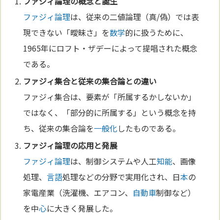
ファジィ論理
の概念と誕生
ファジィ論理
は、従来の二値論理（真/偽）では表
現できない「曖昧さ」を
数学
的に扱うために、
1965年にロフト・ザデーによって提唱された概念
である。
ファジィ集合と従来の集合論との違い
ファジィ集合は、要素が「所属するかしないか」
ではなく、「部分的に所属する」という概念を持
ち、従来の集合論を
一般化
したものである。
ファジィ論理
の応用と発展
ファジィ論理
は、制御システムや人工
知能
、画像
処理、
言語
処理などの分野で実用化され、日
本
の
家電産業（洗濯機、エアコン、
自動車
制御など）
を中
心
に大きく発展した。