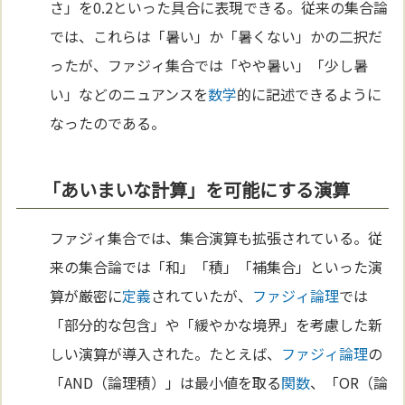
さ」を0.2といった具合に表現できる。従来の集合論
では、これらは「暑い」か「暑くない」かの二択だ
ったが、ファジィ集合では「やや暑い」「少し暑
い」などのニュアンスを
数学
的に記述できるように
なったのである。
「あいまいな計算」を可能にする演算
ファジィ集合では、集合演算も拡張されている。従
来の集合論では「和」「積」「補集合」といった演
算が厳密に
定義
されていたが、
ファジィ論理
では
「部分的な包含」や「緩やかな境界」を考慮した新
しい演算が導入された。たとえば、
ファジィ論理
の
「AND（論理積）」は最小値を取る
関数
、「OR（論