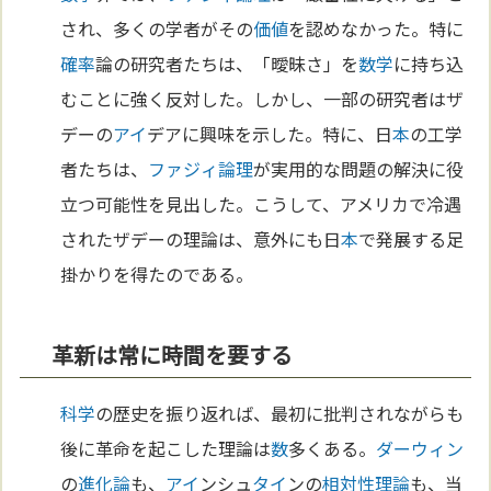
され、多くの学者がその
価値
を認めなかった。特に
確率
論の研究者たちは、「曖昧さ」を
数学
に持ち込
むことに強く反対した。しかし、一部の研究者はザ
デーの
アイ
デアに興味を示した。特に、日
本
の工学
者たちは、
ファジィ論理
が実用的な問題の解決に役
立つ可能性を見出した。こうして、アメリカで冷遇
されたザデーの理論は、意外にも日
本
で発展する足
掛かりを得たのである。
革新は常に時間を要する
科学
の歴史を振り返れば、最初に批判されながらも
後に革命を起こした理論は
数
多くある。
ダーウィン
の
進化論
も、
アイ
ンシュ
タイ
ンの
相対性理論
も、当