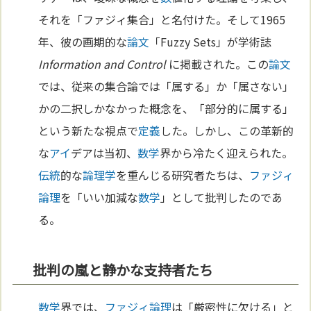
それを「ファジィ集合」と名付けた。そして1965
年、彼の画期的な
論文
「Fuzzy Sets」が学術誌
Information and Control
に掲載された。この
論文
では、従来の集合論では「属する」か「属さない」
かの二択しかなかった概念を、「部分的に属する」
という新たな視点で
定義
した。しかし、この革新的
な
アイ
デアは当初、
数学
界から冷たく迎えられた。
伝統
的な
論理学
を重んじる研究者たちは、
ファジィ
論理
を「いい加減な
数学
」として批判したのであ
る。
批判の嵐と静かな支持者たち
数学
界では、
ファジィ論理
は「厳密性に欠ける」と