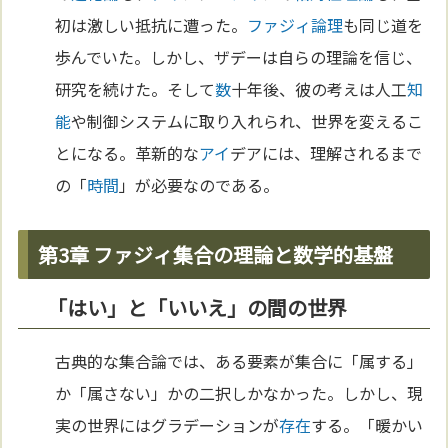
初は激しい抵抗に遭った。
ファジィ論理
も同じ道を
歩んでいた。しかし、ザデーは自らの理論を信じ、
研究を続けた。そして
数
十年後、彼の考えは人工
知
能
や制御システムに取り入れられ、世界を変えるこ
とになる。革新的な
アイ
デアには、理解されるまで
の「
時間
」が必要なのである。
第3章 ファジィ集合の理論と数学的基盤
「はい」と「いいえ」の間の世界
古典的な集合論では、ある要素が集合に「属する」
か「属さない」かの二択しかなかった。しかし、現
実の世界にはグラデーションが
存在
する。「暖かい