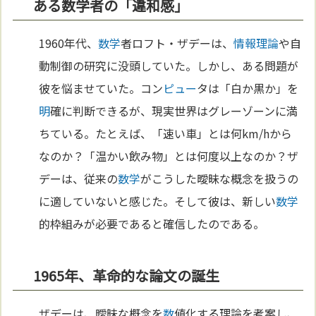
ある数学者の「違和感」
1960年代、
数学
者ロフト・ザデーは、
情報理論
や自
動制御の研究に没頭していた。しかし、ある問題が
彼を悩ませていた。コン
ピュー
タは「白か黒か」を
明
確に判断できるが、現実世界はグレーゾーンに満
ちている。たとえば、「速い車」とは何km/hから
なのか？「温かい飲み物」とは何度以上なのか？ザ
デーは、従来の
数学
がこうした曖昧な概念を扱うの
に適していないと感じた。そして彼は、新しい
数学
的枠組みが必要であると確信したのである。
1965年、革命的な論文の誕生
ザデーは、曖昧な概念を
数
値化する理論を考案し、