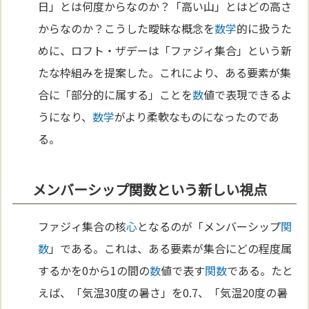
日」とは何度からなのか？「高い山」とはどの高さ
からなのか？こうした曖昧な概念を
数学
的に扱うた
めに、ロフト・ザデーは「ファジィ集合」という新
たな枠組みを提案した。これにより、ある要素が集
合に「部分的に属する」ことを
数
値で表現できるよ
うになり、
数学
がより柔軟なものになったのであ
る。
メンバーシップ関数という新しい視点
ファジィ集合の核
心
となるのが「メンバーシップ
関
数
」である。これは、ある要素が集合にどの程度属
するかを0から1の間の
数
値で表す
関数
である。たと
えば、「気温30度の暑さ」を0.7、「気温20度の暑