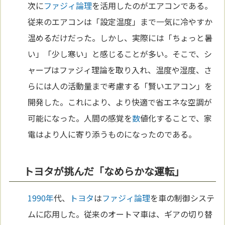
次に
ファジィ論理
を活用したのがエアコンである。
従来のエアコンは「設定温度」まで一気に冷やすか
温めるだけだった。しかし、実際には「ちょっと暑
い」「少し寒い」と感じることが多い。そこで、シ
ャープはファジィ理論を取り入れ、温度や湿度、さ
らには人の活動量まで考慮する「賢いエアコン」を
開発した。これにより、より快適で省エネな空調が
可能になった。人間の感覚を
数
値化することで、家
電はより人に寄り添うものになったのである。
トヨタが挑んだ「なめらかな運転」
1990年
代、
トヨタ
は
ファジィ論理
を車の制御システ
ムに応用した。従来のオートマ車は、ギアの切り替