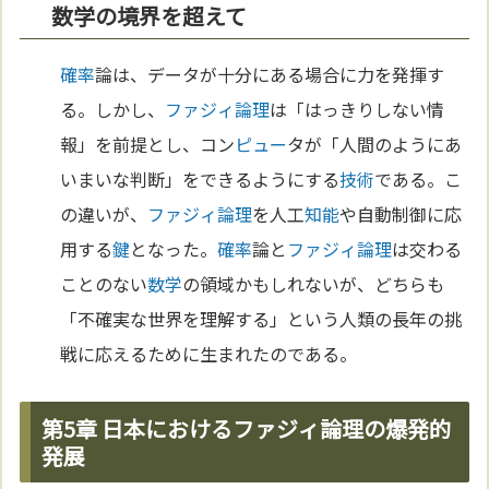
数学の境界を超えて
確率
論は、データが十分にある場合に力を発揮す
る。しかし、
ファジィ論理
は「はっきりしない情
報」を前提とし、コン
ピュー
タが「人間のようにあ
いまいな判断」をできるようにする
技術
である。こ
の違いが、
ファジィ論理
を人工
知能
や自動制御に応
用する
鍵
となった。
確率
論と
ファジィ論理
は交わる
ことのない
数学
の領域かもしれないが、どちらも
「不確実な世界を理解する」という人類の長年の挑
戦に応えるために生まれたのである。
第5章 日本におけるファジィ論理の爆発的
発展