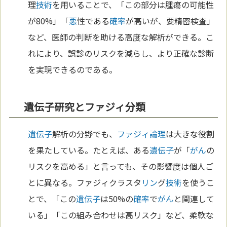
理
技術
を用いることで、「この部分は腫瘍の可能性
が80%」「
悪
性である
確率
が高いが、要精密検査」
など、医師の判断を助ける高度な解析ができる。こ
れにより、誤診のリスクを減らし、より正確な診断
を実現できるのである。
遺伝子研究とファジィ分類
遺伝子
解析の分野でも、
ファジィ論理
は大きな役割
を果たしている。たとえば、ある
遺伝子
が「
がん
の
リスクを高める」と言っても、その影響度は個人ご
とに異なる。ファジィクラスタ
リン
グ
技術
を使うこ
とで、「この
遺伝子
は50%の
確率
で
がん
と関連して
いる」「この組み合わせは高リスク」など、柔軟な