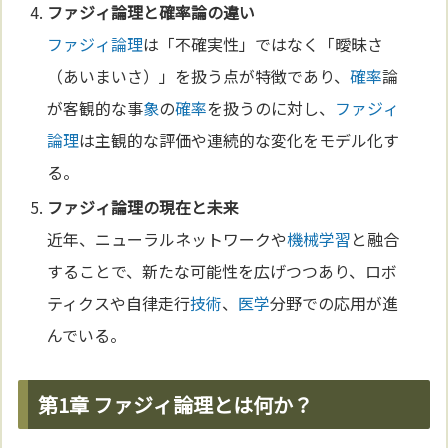
ファジィ論理
と
確率
論の違い
ファジィ論理
は「不確実性」ではなく「曖昧さ
（あいまいさ）」を扱う点が特徴であり、
確率
論
が客観的な事
象
の
確率
を扱うのに対し、
ファジィ
論理
は主観的な評価や連続的な変化をモデル化す
る。
ファジィ論理
の現在と
未来
近年、ニューラルネットワークや
機械学習
と融合
することで、新たな可能性を広げつつあり、ロボ
ティクスや自律走行
技術
、
医学
分野での応用が進
んでいる。
第1章 ファジィ論理とは何か？