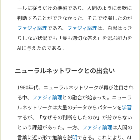
ールに従うだけの機械であり、人間のように柔軟に
判断することができなかった。そこで登場したのが
ファジィ論理
である。
ファジィ論理
は、白黒はっき
りしない状況でも「最も適切な答え」を選ぶ能力を
AIに与えたのである。
ニューラルネットワークとの出会い
1980年代、ニューラルネットワークが再び注目され
る中、
ファジィ論理
との融合が始まった。ニューラ
ルネットワークは大量のデータからパターンを
学習
するが、「なぜその判断をしたのか」が分からない
という課題があった。一方、
ファジィ論理
は人間の
言葉に近い形で推論を説
明
できる。これにより、AI