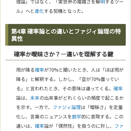
理論」ではなく、「実世界の複雑さを解
明
するツー
ル」へと
進化
する契機となった。
第4章 確率論との違いとファジィ論理の特
異性
確率か曖昧さか？—違いを理解する鍵
雨が降る
確率
が70%と聞いたとき、人は「ほぼ雨が
降る」と解釈する。しかし、「空が70%曇ってい
る」と言われたとき、その意味は違ってくる。
確率
論は、
未来
の出来事がどれくらいの頻度で起こるか
を示す。一方で、
ファジィ論理
は「曖昧さ」を定量
化し、言葉のニュアンスを
数学
的に表現する。この
違いは、
確率
論が「偶然性」を扱うのに対し、
ファ