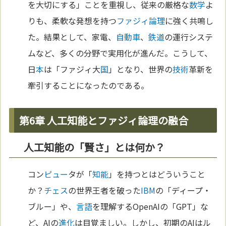
を大切にする」ことを重視し、従来の厳格な
数学
よ
りも、柔軟な発想を持つ
ファジィ論理
に強く共鳴し
た。結果として、家電、
自動車
、
鉄道
の運行システ
ムなど、多くの分野で実用化が進んだ。こうして、
日
本
は「ファジィ大
国
」となり、世界の
技術
革新を
牽引することになったのである。
第6章 人工知能とファジィ論理の融合
人工知能の「賢さ」とは何か？
コン
ピュー
タが「
知能
」を持つとはどういうこと
か？
チェス
の世界王者を破った
IBM
の「ディープ・
ブルー」や、
言語
を理解するOpenAIの「GPT」な
ど、AIの
進化
は目覚ましい。しかし、初期のAIはル