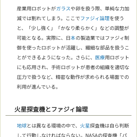
産業用ロボットが
ガラス
や卵を扱う際、単純な力加
減では割れてしまう。ここで
ファジィ論理
を使う
と、「少し強く」「かなり柔らかく」などの調整が
可能となる。実際に、日
本
の製造業ではファジィ制
御を使ったロボットが活躍し、繊細な部品を扱うこ
とができるようになった。さらに、
医療
用ロボット
にも応用され、手術ロボットが患者の組織を適切な
圧力で扱うなど、精密な動作が求められる場面での
利用が進んでいる。
火星探査機とファジィ論理
地球
とは異なる環境の中で、
火星
探査機は自ら判断
して行動しなければならない。NASAの探査機「パ