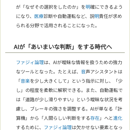
が「なぜその選択をしたのか」を
明
確にできるよう
になり、
医療
診断や自動運転など、説
明
責任が求め
られる分野で活用されることになった。
AIが「あいまいな判断」をする時代へ
ファジィ論理
は、AIが曖昧な情報を扱うための強力
なツールとなった。たとえば、
音
声アシスタントは
「
音楽
を少し大きくして」という指示に対し、「少
し」の程度を柔軟に解釈できる。また、自動運転で
は「道路が少し滑りやすい」という曖昧な状況を考
慮し、ブレーキの強さを調整する。AIが単なる「計
算機」から「人間らしい判断をする
存在
」へと
進化
するために、
ファジィ論理
は欠かせない要素となっ