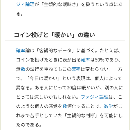
ジィ論理
が「主観的な曖昧さ」を扱うという点にあ
る。
コイン投げと「暖かい」の違い
確率
論は「客観的なデータ」に基づく。たとえば、
コインを投げたときに表が出る
確率
は50%であり、
無
数
の試行を重ねてもこの
確率
は変わらない。一方
で、「今日は暖かい」という表現は、個人によって
異なる。ある人にとって20度は暖かいが、別の人に
とっては涼しいかもしれない。
ファジィ論理
は、こ
のような個人の感覚を
数
値化することで、
数学
がこ
れまで苦手としていた「主観的な判断」を可能にし
たのである。