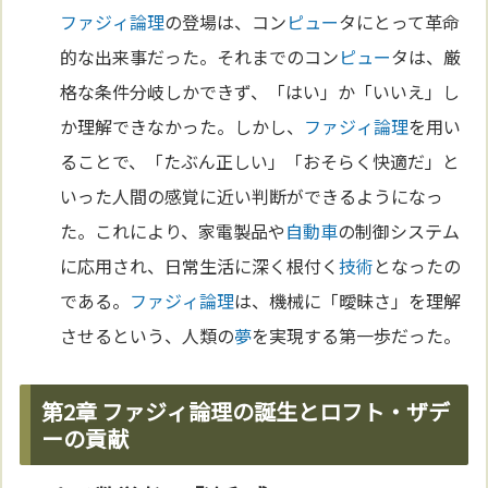
ファジィ論理
の登場は、コン
ピュー
タにとって革命
的な出来事だった。それまでのコン
ピュー
タは、厳
格な条件分岐しかできず、「はい」か「いいえ」し
か理解できなかった。しかし、
ファジィ論理
を用い
ることで、「たぶん正しい」「おそらく快適だ」と
いった人間の感覚に近い判断ができるようになっ
た。これにより、家電製品や
自動車
の制御システム
に応用され、日常生活に深く根付く
技術
となったの
である。
ファジィ論理
は、機械に「曖昧さ」を理解
させるという、人類の
夢
を実現する第一歩だった。
第2章 ファジィ論理の誕生とロフト・ザデ
ーの貢献