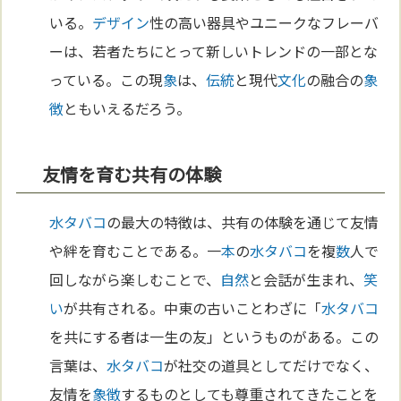
いる。
デザイン
性の高い器具やユニークなフレーバ
ーは、若者たちにとって新しいトレンドの一部とな
っている。この現
象
は、
伝統
と現代
文化
の融合の
象
徴
ともいえるだろう。
友情を育む共有の体験
水タバコ
の最大の特徴は、共有の体験を通じて友情
や絆を育むことである。一
本
の
水タバコ
を複
数
人で
回しながら楽しむことで、
自然
と会話が生まれ、
笑
い
が共有される。中東の古いことわざに「
水タバコ
を共にする者は一生の友」というものがある。この
言葉は、
水タバコ
が社交の道具としてだけでなく、
友情を
象徴
するものとしても尊重されてきたことを