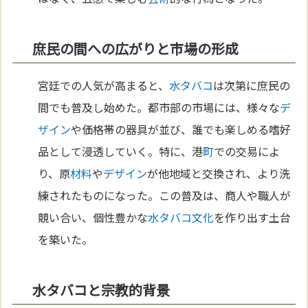
庶民の間への広がりと市場の形成
宮廷での人気が高まると、
水タバコ
は次第に庶民の
間でも普及し始めた。都市部の市場には、様々な
デ
ザイン
や価格帯の器具が並び、誰でも楽しめる嗜好
品として浸透していく。特に、港
町
での交易によ
り、原
材料
や
デザイン
が他地域と交換され、より洗
練されたものになった。この普及は、商人や職人が
競い合い、個性豊かな
水タバコ
文化
を作り出す土台
を築いた。
水タバコと宗教的背景