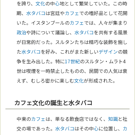
を誇り、
文化
の中
心
地として繁栄していた。この時
期、
水タバコ
は宮廷や
カフェ
での嗜好品として花開
いた。イスタンブールの
カフェ
では、人々が集まり
政治
や詩について議論し、
水タバコ
を共有する風景
が日常的だった。スルタンたちは精巧な装飾を施し
た
水タバコ
を好み、これがまた新しい
デザイン
の競
争を生み出した。特に
17世紀
のスルタン・ムラト4
世は喫煙を一時禁止したものの、民間での人気は衰
えず、むしろ密かに楽しむ
文化
が形成された。
カフェ文化の誕生と水タバコ
中東の
カフェ
は、単なる飲食店ではなく、
知識
と社
交の場であった。
水タバコ
はその中
心
に位置し、
カ