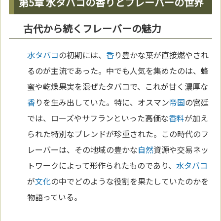
第5章 水タバコの香りとフレーバーの世界
古代から続くフレーバーの魅力
水タバコ
の初期には、
香
り豊かな葉が直接燃やされ
るのが主流であった。中でも人気を集めたのは、蜂
蜜や乾燥果実を混ぜたタバコで、これが甘く濃厚な
香
りを生み出していた。特に、オスマン
帝国
の宮廷
では、ローズやサフランといった高価な
香料
が加え
られた特別なブレンドが珍重された。この時代のフ
レーバーは、その地域の豊かな
自然
資源や交易ネッ
トワークによって形作られたものであり、
水タバコ
が
文化
の中でどのような役割を果たしていたのかを
物語っている。