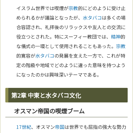
イスラム世界では喫煙が
宗教
的にどのように受け止
められるかが議論となったが、
水タバコ
は多くの場
合容認され、礼拝後のリラックスや友人との交流に
役立つとされた。特にスーフィー教団では、
精神
的
な儀式の一環として使用されることもあった。
宗教
的寛容が
水タバコ
の発展を支えた一方で、これが特
定の階級や地域でどのように違った意味を持つよう
になったのかは興味深いテーマである。
第2章 中東と水タバコ文化
オスマン帝国の喫煙ブーム
17世紀
、オスマン
帝国
は世界でも屈指の強大な勢力