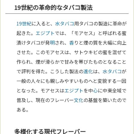
19世紀の革命的なタバコ製法
19世紀
に入ると、
水タバコ
用タバコの製造に革命が
起きた。
エジプト
では、「モアセス」と呼ばれる蜜
漬けタバコが発
明
され、
香
りと煙の質を大幅に向上
させた。このモアセスは、サトウキビの蜜を混ぜて
作られ、煙が滑らかで甘みを帯びたものとなること
で評判を得た。こうした製法の
進化
は、
水タバコ
が
一般の人々にも親しみやすいものへと変貌する一因
となった。モアセスは
エジプト
を中
心
に中東全域で
普及し、現在のフレーバー
文化
の基盤を築いたので
ある。
多様化する現代フレーバー