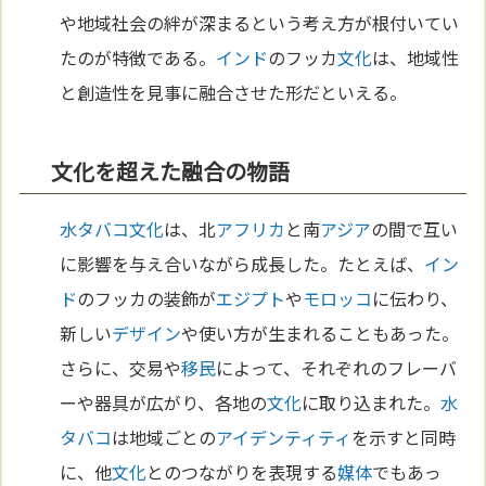
や地域社会の絆が深まるという考え方が根付いてい
たのが特徴である。
インド
のフッカ
文化
は、地域性
と創造性を見事に融合させた形だといえる。
文化を超えた融合の物語
水タバコ
文化
は、北
アフリカ
と南
アジア
の間で互い
に影響を与え合いながら成長した。たとえば、
イン
ド
のフッカの装飾が
エジプト
や
モロッコ
に伝わり、
新しい
デザイン
や使い方が生まれることもあった。
さらに、交易や
移民
によって、それぞれのフレーバ
ーや器具が広がり、各地の
文化
に取り込まれた。
水
タバコ
は地域ごとの
アイデンティティ
を示すと同時
に、他
文化
とのつながりを表現する
媒体
でもあっ