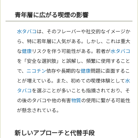
青年層に広がる喫煙の影響
水タバコ
は、そのフレーバーや社交的なイメージか
ら、特に若年層に人気がある。しかし、これは重大
な
健康
リスクを伴う可能性がある。若者が
水タバコ
を「安全な選択肢」と誤解し、頻繁に使用すること
で、
ニコチン
依存や長期的な
健康
問題に直面するこ
とが増えている。また、初めての喫煙体験として
水
タバコ
を選ぶことが多いことも指摘されており、そ
の後のタバコや他の有害
物質
の使用に繋がる可能性
が懸念されている。
新しいアプローチと代替手段