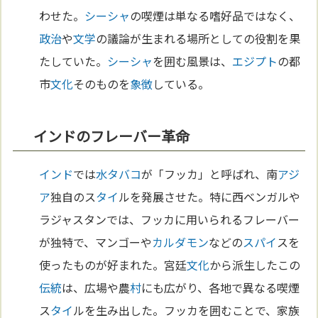
わせた。
シーシャ
の喫煙は単なる嗜好品ではなく、
政治
や
文学
の議論が生まれる場所としての役割を果
たしていた。
シーシャ
を囲む風景は、
エジプト
の都
市
文化
そのものを
象徴
している。
インドのフレーバー革命
インド
では
水タバコ
が「フッカ」と呼ばれ、南
アジ
ア
独自のス
タイ
ルを発展させた。特に西ベンガルや
ラジャスタンでは、フッカに用いられるフレーバー
が独特で、マンゴーや
カルダモン
などの
スパイ
スを
使ったものが好まれた。宮廷
文化
から派生したこの
伝統
は、広場や農
村
にも広がり、各地で異なる喫煙
ス
タイ
ルを生み出した。フッカを囲むことで、家族