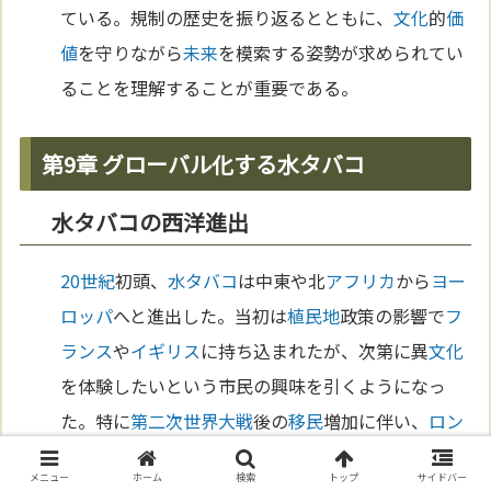
ている。規制の歴史を振り返るとともに、
文化
的
価
値
を守りながら
未来
を模索する姿勢が求められてい
ることを理解することが重要である。
第9章 グローバル化する水タバコ
水タバコの西洋進出
20世紀
初頭、
水タバコ
は中東や北
アフリカ
から
ヨー
ロッパ
へと進出した。当初は
植民地
政策の影響で
フ
ランス
や
イギリス
に持ち込まれたが、次第に異
文化
を体験したいという市民の興味を引くようになっ
た。特に
第二次世界大戦
後の
移民
増加に伴い、
ロン
ドン
や
パリ
には
水タバコ
カフェ
が出現し、地元の若
メニュー
ホーム
検索
トップ
サイドバー