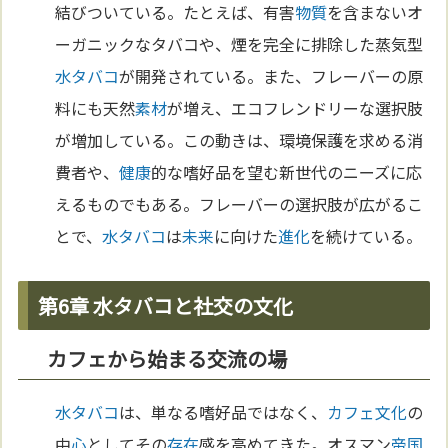
結びついている。たとえば、有害
物質
を含まないオ
ーガニックなタバコや、煙を完全に排除した蒸気型
水タバコ
が開発されている。また、フレーバーの原
料にも天然
素材
が増え、エコフレンドリーな選択肢
が増加している。この動きは、環境保護を求める消
費者や、
健康
的な嗜好品を望む新世代のニーズに応
えるものでもある。フレーバーの選択肢が広がるこ
とで、
水タバコ
は
未来
に向けた
進化
を続けている。
第6章 水タバコと社交の文化
カフェから始まる交流の場
水タバコ
は、単なる嗜好品ではなく、
カフェ
文化
の
中
心
としてその
存在
感を高めてきた。オスマン
帝国