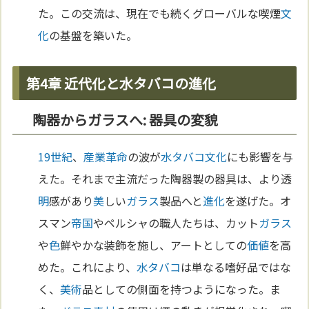
た。この交流は、現在でも続くグローバルな喫煙
文
化
の基盤を築いた。
第4章 近代化と水タバコの進化
陶器からガラスへ: 器具の変貌
19世紀
、
産業革命
の波が
水タバコ
文化
にも影響を与
えた。それまで主流だった陶器製の器具は、より透
明
感があり
美
しい
ガラス
製品へと
進化
を遂げた。オ
スマン
帝国
やペルシャの職人たちは、カット
ガラス
や
色
鮮やかな装飾を施し、アートとしての
価値
を高
めた。これにより、
水タバコ
は単なる嗜好品ではな
く、
美術
品としての側面を持つようになった。ま