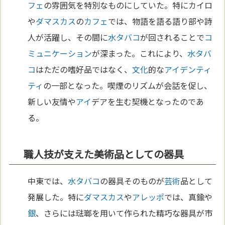
フェ
の雰囲気を特別なものにしていた。特にカイロ
や
ダマスカス
の
カフェ
では、物語を語る語り部や詩
人が活躍し、その間に
水タバコ
が回されることで
コ
ミュニケーション
が深まった。これにより、
水タバ
コ
はただの嗜好品ではなく、
文化
的な
アイデンティ
ティ
の一部となった。喫煙のリズムが会話を促し、
新しい友情や
アイ
デアを生む契機となったのであ
る。
職人技が支えた美術品としての器具
中東では、
水タバコ
の器具そのものが
芸術
品として
発展した。特に
ダマスカス
や
アレッポ
では、真鍮や
銀
、さらには琺瑯を用いて作られた精巧な器具が市