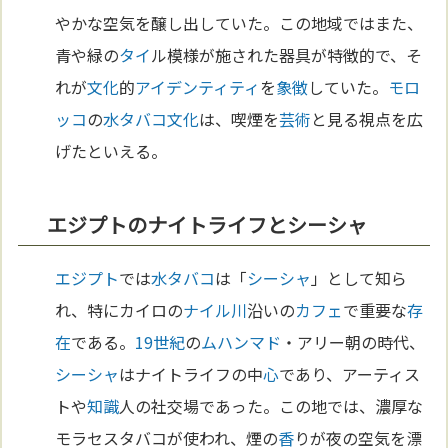
やかな空気を醸し出していた。この地域ではまた、
青や緑の
タイ
ル模様が施された器具が特徴的で、そ
れが
文化
的
アイデンティティ
を
象徴
していた。
モロ
ッコ
の
水タバコ
文化
は、喫煙を
芸術
と見る視点を広
げたといえる。
エジプトのナイトライフとシーシャ
エジプト
では
水タバコ
は「
シーシャ
」として知ら
れ、特にカイロの
ナイル川
沿いの
カフェ
で重要な
存
在
である。
19世紀
の
ムハンマド
・アリー朝の時代、
シーシャ
はナイトライフの中
心
であり、アーティス
トや
知識
人の社交場であった。この地では、濃厚な
モラセスタバコが使われ、煙の
香
りが夜の空気を漂