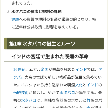
されてきた。
水タバコ
の
健康
と規制の課題
健康
への影響や規制の変遷が議論の的となり、特
に近年は公共政策に影響を与えている。
第1章 水タバコの誕生とルーツ
インドの宮廷で生まれた喫煙の革命
16世紀
、ムガル
帝国
が栄華を極めた
インド
では、
ア
クバル
大帝の宮廷で新しい嗜好品が注目を集めてい
た。ペルシャから持ち込まれた喫煙
文化
と
インド
の
伝統
技術
が融合し、やがて
水タバコ
が誕生する。最
初の
水タバコ
は、単純な陶器製のボウルと
竹
製のパ
イプで作られたが、これが革命的だった。
水
を通す