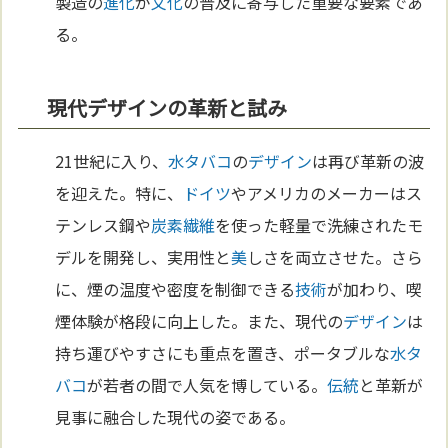
製造の
進化
が
文化
の普及に寄与した重要な要素であ
る。
現代デザインの革新と試み
21世紀に入り、
水タバコ
の
デザイン
は再び革新の波
を迎えた。特に、
ドイツ
やアメリカのメーカーはス
テンレス鋼や
炭素
繊維
を使った軽量で洗練されたモ
デルを開発し、実用性と
美
しさを両立させた。さら
に、煙の温度や密度を制御できる
技術
が加わり、喫
煙体験が格段に向上した。また、現代の
デザイン
は
持ち運びやすさにも重点を置き、ポータブルな
水タ
バコ
が若者の間で人気を博している。
伝統
と革新が
見事に融合した現代の姿である。