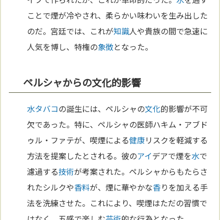
ことで煙が冷やされ、柔らかい味わいを生み出した
のだ。宮廷では、これが
知識
人や貴族の間で急速に
人気を博し、特権の
象徴
となった。
ペルシャからの文化的影響
水タバコ
の誕生には、ペルシャの
文化
的影響が不可
欠であった。特に、ペルシャの医師ハキム・アブド
ゥル・ファテが、喫煙による
健康
リスクを軽減する
方法を提案したとされる。彼の
アイ
デアで煙を
水
で
濾過する
技術
が考案された。ペルシャからもたらさ
れたシルクや
香料
が、煙に華やかな
香
りを加える手
法を洗練させた。これにより、喫煙はただの習慣で
はなく、五感で楽しむ
芸術
的な行為となった。