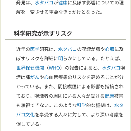
発見は、
水タバコ
が
健康
に及ぼす影響についての理
解を一変させる重要なきっかけとなった。
科学研究が示すリスク
近年の
医学
研究は、
水タバコ
の喫煙が肺や
心臓
に及
ぼすリスクを詳細に
明
らかにしている。たとえば、
世界保健機関
（
WHO
）の報告によると、
水タバコ
喫
煙は肺
がん
や
心
血管疾患のリスクを高めることが分
かっている。また、間接喫煙による影響も指摘され
ており、喫煙者の周囲にいる人々が受ける
健康
被害
も無視できない。このような
科学
的な証拠は、
水タ
バコ
文化
を享受する人々に対して、より深い考慮を
促している。