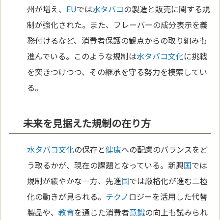
州が増え、
EU
では
水タバコ
の製造と販売に関する規
制が強化された。また、フレーバーの成分表示を義
務付けるなど、消費者保護の観点からの取り組みも
進んでいる。このような規制は
水タバコ
文化
に挑戦
を突きつけつつ、その継承を守る努力を模索してい
る。
未来を見据えた規制の在り方
水タバコ
文化
の保存と
健康
への配慮のバランスをど
う取るかが、現在の課題となっている。新興
国
では
規制が緩やかな一方、先進
国
では厳格化が進む二極
化の動きが見られる。
テクノ
ロジーを活用した代替
製品や、
教育
を通じた消費者
意識
の向上も試みられ