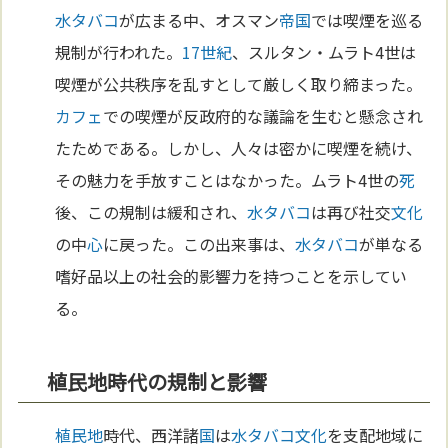
水タバコ
が広まる中、オスマン
帝国
では喫煙を巡る
規制が行われた。
17世紀
、スルタン・ムラト4世は
喫煙が公共秩序を乱すとして厳しく取り締まった。
カフェ
での喫煙が反政府的な議論を生むと懸念され
たためである。しかし、人々は密かに喫煙を続け、
その魅力を手放すことはなかった。ムラト4世の
死
後、この規制は緩和され、
水タバコ
は再び社交
文化
の中
心
に戻った。この出来事は、
水タバコ
が単なる
嗜好品以上の社会的影響力を持つことを示してい
る。
植民地時代の規制と影響
植民地
時代、西洋諸
国
は
水タバコ
文化
を支配地域に