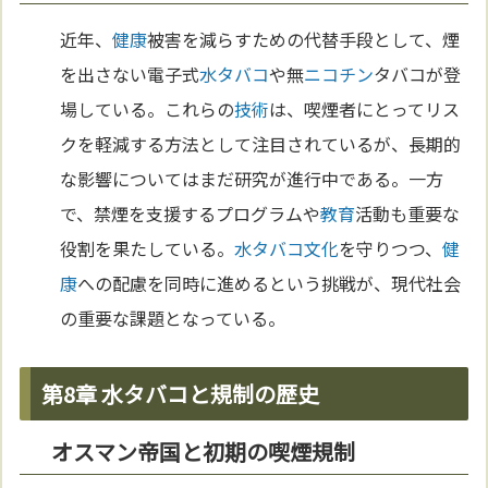
近年、
健康
被害を減らすための代替手段として、煙
を出さない電子式
水タバコ
や無
ニコチン
タバコが登
場している。これらの
技術
は、喫煙者にとってリス
クを軽減する方法として注目されているが、長期的
な影響についてはまだ研究が進行中である。一方
で、禁煙を支援するプログラムや
教育
活動も重要な
役割を果たしている。
水タバコ
文化
を守りつつ、
健
康
への配慮を同時に進めるという挑戦が、現代社会
の重要な課題となっている。
第8章 水タバコと規制の歴史
オスマン帝国と初期の喫煙規制