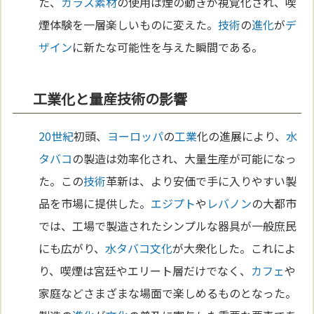
た、
ガラス
素材
の使用は煙の動きが視覚化され、喫
煙体験を一層楽しいものに変えた。
技術
の
進化
が
デ
ザイン
に新たな可能性を与えた瞬間である。
工業化と量産技術の影響
20世紀
初頭、
ヨーロッパ
の
工業
化の進展により、
水
タバコ
の製造は効率化され、大量生産が可能になっ
た。この
技術
革新は、より安価で手に入りやすい製
品を市場に提供した。
エジプト
や
レバノン
の大都市
では、工場で製造されたシンプルな器具が一般庶民
にも広がり、
水タバコ
文化
が大衆化した。これによ
り、喫煙は宮廷やエリート層だけでなく、
カフェ
や
家庭などさまざまな場面で楽しめるものとなった。