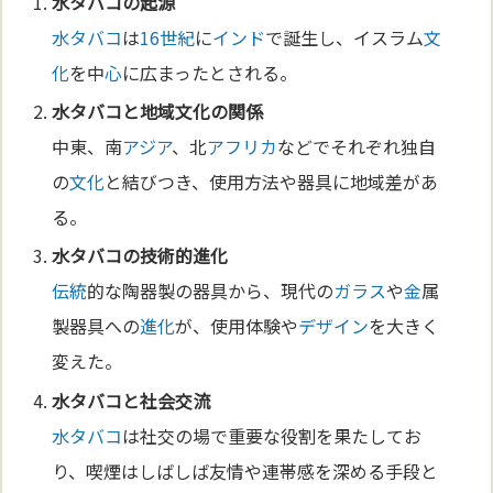
水タバコ
の起源
水タバコ
は
16世紀
に
インド
で誕生し、イスラム
文
化
を中
心
に広まったとされる。
水タバコ
と地域
文化
の関係
中東、南
アジア
、北
アフリカ
などでそれぞれ独自
の
文化
と結びつき、使用方法や器具に地域差があ
る。
水タバコ
の
技術
的
進化
伝統
的な陶器製の器具から、現代の
ガラス
や
金
属
製器具への
進化
が、使用体験や
デザイン
を大きく
変えた。
水タバコ
と社会交流
水タバコ
は社交の場で重要な役割を果たしてお
り、喫煙はしばしば友情や連帯感を深める手段と