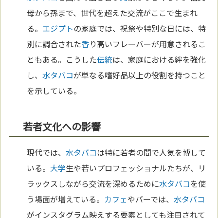
母から孫まで、世代を超えた交流がここで生まれ
る。
エジプト
の家庭では、祝祭や特別な日には、特
別に調合された
香
り高いフレーバーが用意されるこ
ともある。こうした
伝統
は、家庭における絆を強化
し、
水タバコ
が単なる嗜好品以上の役割を持つこと
を示している。
若者文化への影響
現代では、
水タバコ
は特に若者の間で人気を博して
いる。
大学
生や若いプロフェッショナルたちが、リ
ラックスしながら交流を深めるために
水タバコ
を使
う場面が増えている。
カフェ
やバーでは、
水タバコ
がインスタグラム映えする要素としても注目されて