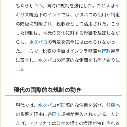
もたらしつつ、同時に規制を強化した。たとえば
イ
ギリス
統治下の
インド
では、
水タバコ
の使用が特定
の階級に制限され、税収源として活用された。こう
した規制は、地元の
文化
に対する影響を及ぼしなが
らも、
水タバコ
の普及を完全には止められなかっ
た。一方で、税収の増加はインフラ整備や
行政
運営
に寄与し、
水タバコ
の経済的な側面をも浮き彫りに
した。
現代の国際的な規制の動き
現代では、
水タバコ
が
国
際的な注目を浴び、
健康
へ
の影響を理由に各
国
で規制が導入されている。たと
えば、アメリカでは公共の場での喫煙が禁止される