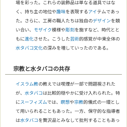
場を彩った。これらの装飾品は単なる道具ではな
く、持ち主の地位や
趣味
を表現する
アイ
テムであっ
た。さらに、工房の職人たちは独自の
デザイン
を競
い合い、
モザイク
模様や
彫刻
を施すなど、時代とと
もに
進化
させた。こうした
芸術
的感覚が中東全体の
水タバコ
文化
の深みを増していったのである。
宗教と水タバコの共存
イスラム教
の教えでは喫煙が一部で問題視された
が、
水タバコ
は比較的穏やかに受け入れられた。特
に
スーフィズム
では、
瞑想
や
宗教
的儀式の一環とし
て用いられることもあった。一方、保守的な指導者
は
水タバコ
を贅沢品とみなして批判することもあっ