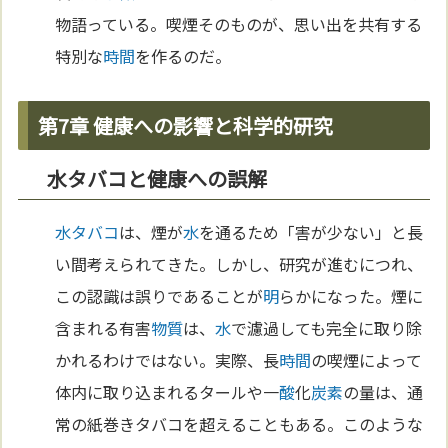
物語っている。喫煙そのものが、思い出を共有する
特別な
時間
を作るのだ。
第7章 健康への影響と科学的研究
水タバコと健康への誤解
水タバコ
は、煙が
水
を通るため「害が少ない」と長
い間考えられてきた。しかし、研究が進むにつれ、
この認識は誤りであることが
明
らかになった。煙に
含まれる有害
物質
は、
水
で濾過しても完全に取り除
かれるわけではない。実際、長
時間
の喫煙によって
体内に取り込まれるタールや一
酸
化
炭素
の量は、通
常の紙巻きタバコを超えることもある。このような