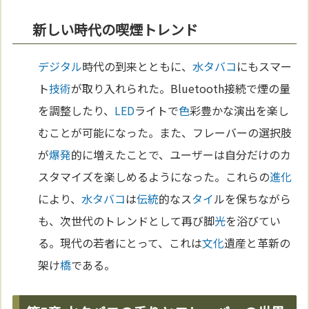
新しい時代の喫煙トレンド
デジタル
時代の到来とともに、
水タバコ
にもスマー
ト
技術
が取り入れられた。Bluetooth接続で煙の量
を調整したり、
LED
ライトで
色
彩豊かな演出を楽し
むことが可能になった。また、フレーバーの選択肢
が
爆発
的に増えたことで、ユーザーは自分だけのカ
スタマイズを楽しめるようになった。これらの
進化
により、
水タバコ
は
伝統
的なス
タイ
ルを保ちながら
も、次世代のトレンドとして再び脚
光
を浴びてい
る。現代の若者にとって、これは
文化
遺産と革新の
架け
橋
である。