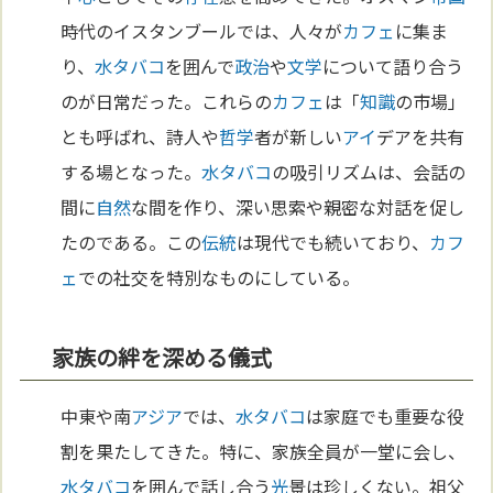
時代のイスタンブールでは、人々が
カフェ
に集ま
り、
水タバコ
を囲んで
政治
や
文学
について語り合う
のが日常だった。これらの
カフェ
は「
知識
の市場」
とも呼ばれ、詩人や
哲学
者が新しい
アイ
デアを共有
する場となった。
水タバコ
の吸引リズムは、会話の
間に
自然
な間を作り、深い思索や親密な対話を促し
たのである。この
伝統
は現代でも続いており、
カフ
ェ
での社交を特別なものにしている。
家族の絆を深める儀式
中東や南
アジア
では、
水タバコ
は家庭でも重要な役
割を果たしてきた。特に、家族全員が一堂に会し、
水タバコ
を囲んで話し合う
光
景は珍しくない。祖父