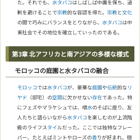
た。それでも、
水タバコ
はしばしば中庸を保ち、過
剰を避けることで
宗教
的な容認を得た。
宗教
と
文化
の間で巧みにバランスをとりながら、
水タバコ
は中
東社会でその地位を確立していったのである。
第3章 北アフリカと南アジアの多様な様式
モロッコの庭園と水タバコの融合
モロッコ
では
水タバコ
が、豪華な
庭園
や
伝統
的な
リ
ヤド
（邸宅）の
空間
に欠かせない
存在
であった。特
にフェズやマラケシュでは、噴
水
のそばに座り、友
人たちと語らいながら
水タバコ
を楽しむのが上流階
級のライフス
タイ
ルだった。ここでは独特なフレー
バー、たとえばミントやローズの
香
りが好まれ、穏