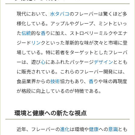
現代において、
水タバコ
のフレーバーは驚くほど多
様化している。アップルやグレープ、ミントといっ
た
伝統
的な
香
りに加え、ストロベリーミルクやエナ
ジード
リン
クといった革新的な味が次々と市場に登
場している。特に若者をターゲットとしたフレーバ
ーは、遊び
心
にあふれたパッケージ
デザイン
ととも
に販売されている。これらのフレーバー開発には、
食品業界からの
技術
協力もあり、
香
りや味の再現度
が格段に向上しているのが特徴である。
環境と健康への新たな視点
近年、フレーバーの
進化
は環境や
健康
への
意識
とも