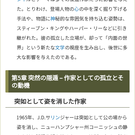
た。とりわけ、登場人物の
心
の中を深く掘り下げる
手法や、物語に
神
秘的な雰囲気を持ち込む姿勢は、
スティーブン・キングやハーパー・リーなどに引き
継がれた。彼の孤立した立場が、却って「内面の世
界」という新たな
文学
の視座を生み出し、後世に多
大な影響を与えたのである。
第5章 突然の隠遁 – 作家としての孤立とそ
の動機
突如として姿を消した作家
1965年、J.D.サ
リン
ジャーは突如として公の場から
姿を消し、ニューハンプシャー州コーニッシュの静