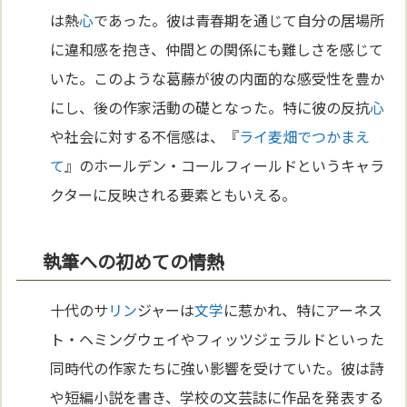
は熱
心
であった。彼は青春期を通じて自分の居場所
に違和感を抱き、仲間との関係にも難しさを感じて
いた。このような葛藤が彼の内面的な感受性を豊か
にし、後の作家活動の礎となった。特に彼の反抗
心
や社会に対する不信感は、『
ライ麦畑でつかまえ
て
』のホールデン・コールフィールドというキャラ
クターに反映される要素ともいえる。
執筆への初めての情熱
十代のサ
リン
ジャーは
文学
に惹かれ、特にアーネス
ト・ヘミングウェイやフィッツジェラルドといった
同時代の作家たちに強い影響を受けていた。彼は詩
や短編小説を書き、学校の文芸誌に作品を発表する