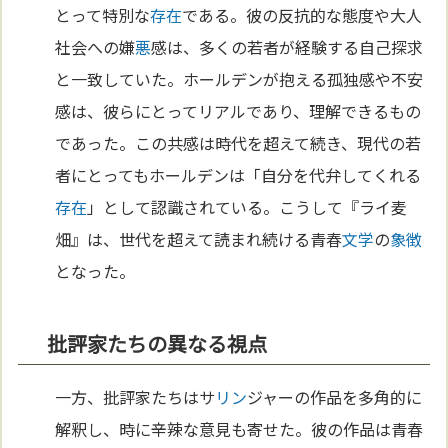
とって特別な
存在
である。彼の反抗的な態度や大人
社会への嫌
悪
感は、多くの若者が経験する自己探求
と一致していた。ホールデンが抱える孤独感や不安
感は、彼らにとってリアルであり、理解できるもの
であった。この共感は時代を超えて続き、現代の若
者にとってもホールデンは「自分を代弁してくれる
存在
」として認識されている。こうして『ライ麦
畑』は、世代を超えて読まれ続ける青春
文学
の
象徴
となった。
批評家たちの異なる視点
一方、批評家たちはサ
リン
ジャーの作品を多角的に
解釈し、時に辛辣な意見も寄せた。彼の作品は青春