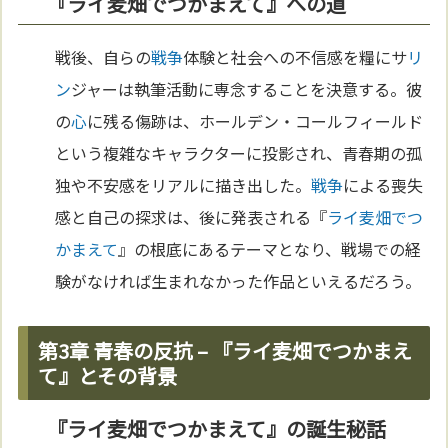
『ライ麦畑でつかまえて』への道
戦後、自らの
戦争
体験と社会への不信感を糧にサ
リ
ン
ジャーは執筆活動に専念することを決意する。彼
の
心
に残る傷跡は、ホールデン・コールフィールド
という複雑なキャラクターに投影され、青春期の孤
独や不安感をリアルに描き出した。
戦争
による喪失
感と自己の探求は、後に発表される『
ライ麦畑でつ
かまえて
』の根底にあるテーマとなり、戦場での経
験がなければ生まれなかった作品といえるだろう。
第3章 青春の反抗 – 『ライ麦畑でつかまえ
て』とその背景
『ライ麦畑でつかまえて』の誕生秘話