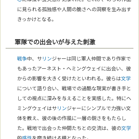
に見られる孤独感や人間の脆さへの洞察を生み出す
きっかけとなる。
軍隊での出会いが与えた刺激
戦争
中、サ
リン
ジャーは同じ軍人仲間であり作家で
もあったアーネスト・ヘミングウェイに出会い、彼
からの影響を大きく受けたといわれる。彼らは
文学
について語り合い、戦場での過酷な現実が書き手と
しての視点に深みを与えることを実感した。特にヘ
ミングウェイはサ
リン
ジャーにシンプルで力強い文
体を教え、彼の後の作風に一層の鋭さをもたらし
た。戦地で出会った仲間たちとの交流は、彼の
文学
的
感性
を磨き続ける糧となった。