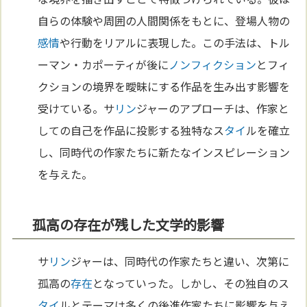
自らの体験や周囲の人間関係をもとに、登場人物の
感情
や行動をリアルに表現した。この手法は、トル
ーマン・カポーティが後に
ノンフィクション
とフィ
クションの境界を曖昧にする作品を生み出す影響を
受けている。サ
リン
ジャーのアプローチは、作家と
しての自己を作品に投影する独特なス
タイ
ルを確立
し、同時代の作家たちに新たなインスピレーション
を与えた。
孤高の存在が残した文学的影響
サ
リン
ジャーは、同時代の作家たちと違い、次第に
孤高の
存在
となっていった。しかし、その独自のス
タイ
ルとテーマは多くの後進作家たちに影響を与え