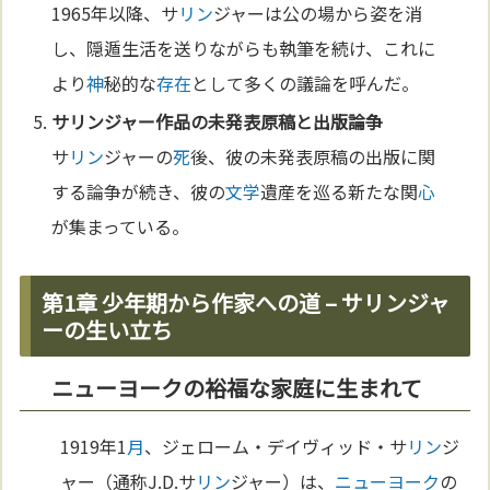
1965年以降、サ
リン
ジャーは公の場から姿を消
し、隠遁生活を送りながらも執筆を続け、これに
より
神
秘的な
存在
として多くの議論を呼んだ。
サ
リン
ジャー作品の未発表原稿と出版論争
サ
リン
ジャーの
死
後、彼の未発表原稿の出版に関
する論争が続き、彼の
文学
遺産を巡る新たな関
心
が集まっている。
第1章 少年期から作家への道 – サリンジャ
ーの生い立ち
ニューヨークの裕福な家庭に生まれて
1919年1
月
、ジェローム・デイヴィッド・サ
リン
ジ
ャー（通称J.D.サ
リン
ジャー）は、
ニューヨーク
の