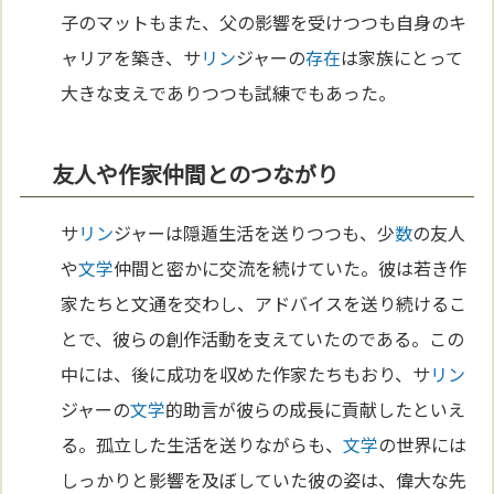
子のマットもまた、父の影響を受けつつも自身のキ
ャリアを築き、サ
リン
ジャーの
存在
は家族にとって
大きな支えでありつつも試練でもあった。
友人や作家仲間とのつながり
サ
リン
ジャーは隠遁生活を送りつつも、少
数
の友人
や
文学
仲間と密かに交流を続けていた。彼は若き作
家たちと文通を交わし、アドバイスを送り続けるこ
とで、彼らの創作活動を支えていたのである。この
中には、後に成功を収めた作家たちもおり、サ
リン
ジャーの
文学
的助言が彼らの成長に貢献したといえ
る。孤立した生活を送りながらも、
文学
の世界には
しっかりと影響を及ぼしていた彼の姿は、偉大な先