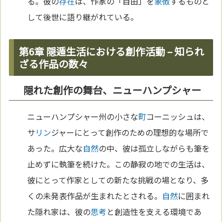
る。彼の
存在
は、作家の「自由」を
象徴
するものと
して後世に語り継がれている。
第6章 隠遁生活における創作活動 – 知られ
ざる作品の数々
隠れた創作の舞台、ニューハンプシャー
ニューハンプシャー州の小さな
町
コーニッシュは、
サ
リン
ジャーにとって創作のための理想的な場所で
あった。広大な
自然
の中、彼は孤立しながらも筆を
止めずに執筆を続けた。この静寂の地での生活は、
彼にとって作家としての新たな挑戦の場となり、多
くの未発表作品が生まれたとされる。
自然
に囲まれ
た隠れ家は、彼の
思考
と創造性を支える環境であ