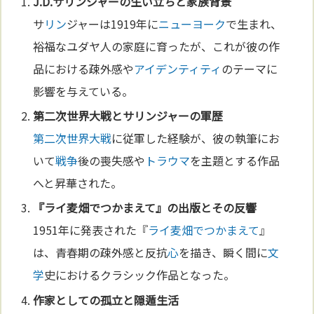
J.D.サ
リン
ジャーの生い立ちと家族背景
サ
リン
ジャーは1919年に
ニューヨーク
で生まれ、
裕福なユダヤ人の家庭に育ったが、これが彼の作
品における疎外感や
アイデンティティ
のテーマに
影響を与えている。
第二次世界大戦
とサ
リン
ジャーの軍歴
第二次世界大戦
に従軍した経験が、彼の執筆にお
いて
戦争
後の喪失感や
トラウマ
を主題とする作品
へと昇華された。
『
ライ麦畑でつかまえて
』の出版とその反響
1951年に発表された『
ライ麦畑でつかまえて
』
は、青春期の疎外感と反抗
心
を描き、瞬く間に
文
学
史におけるクラシック作品となった。
作家としての孤立と隠遁生活