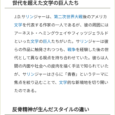
世代を超えた文学の巨人たち
J.D.サ
リン
ジャーは、
第二次世界大戦
後のアメリカ
文学
を代表する作家の一人であるが、彼の周囲には
アーネスト・ヘミングウェイやフィッツジェラルド
といった
文学
の
巨人
たちがいた。サ
リン
ジャーは彼
らの作品に触発されつつも、
戦争
を経験した後の世
代として異なる視点を持ち合わせていた。彼らは人
間の内面や社会への皮肉を描く手法で知られていた
が、サ
リン
ジャーはさらに「青春」というテーマに
焦点を絞り込むことで、
文学
的な新境地を切り開い
たのである。
反骨精神が生んだスタイルの違い