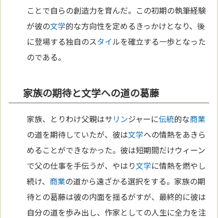
ことで自らの創造力を育んだ。この初期の執筆経験
が彼の
文学
的な方向性を定めるきっかけとなり、後
に登場する独自のス
タイ
ルを確立する一歩となった
のである。
家族の期待と文学への道の葛藤
家族、とりわけ父親はサ
リン
ジャーに
伝統
的な
商業
の道を期待していたが、彼は
文学
への情熱をあきら
めることができなかった。彼は短期間だけウィーン
で父の仕事を手伝うが、やはり
文学
に情熱を燃やし
続け、
商業
の道から遠ざかる選択をする。家族の期
待との葛藤は彼の内面を揺るがすが、最終的に彼は
自分の道を歩み出し、作家としての人生に全力を注