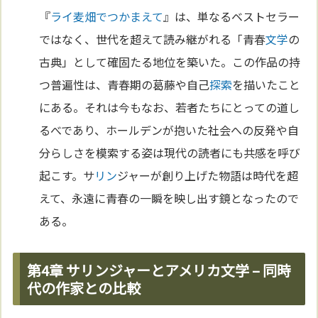
『
ライ麦畑でつかまえて
』は、単なるベストセラー
ではなく、世代を超えて読み継がれる「青春
文学
の
古典」として確固たる地位を築いた。この作品の持
つ普遍性は、青春期の葛藤や自己
探索
を描いたこと
にある。それは今もなお、若者たちにとっての道し
るべであり、ホールデンが抱いた社会への反発や自
分らしさを模索する姿は現代の読者にも共感を呼び
起こす。サ
リン
ジャーが創り上げた物語は時代を超
えて、永遠に青春の一瞬を映し出す鏡となったので
ある。
第4章 サリンジャーとアメリカ文学 – 同時
代の作家との比較