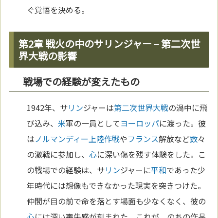
ぐ覚悟を決める。
第2章 戦火の中のサリンジャー – 第二次世
界大戦の影響
戦場での経験が変えたもの
1942年、サ
リン
ジャーは
第二次世界大戦
の渦中に飛
び込み、
米
軍の一員として
ヨーロッパ
に渡った。彼
は
ノルマンディー上陸作戦
や
フランス
解放など
数
々
の激戦に参加し、
心
に深い傷を残す体験をした。こ
の戦場での経験は、サ
リン
ジャーに
平和
であった少
年時代には想像もできなかった現実を突きつけた。
仲間が目の前で命を落とす場面も少なくなく、彼の
心
には深い喪失感が刻まれた。これが、のちの作品