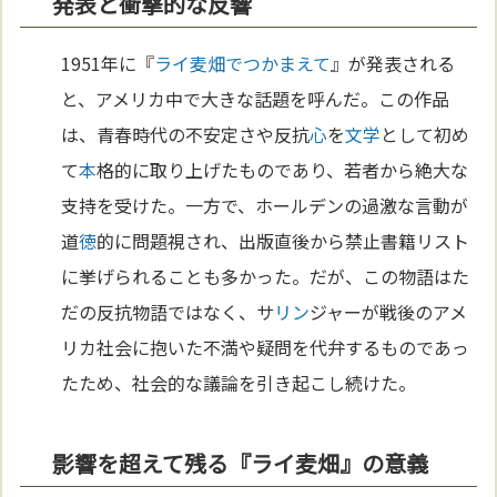
発表と衝撃的な反響
1951年に『
ライ麦畑でつかまえて
』が発表される
と、アメリカ中で大きな話題を呼んだ。この作品
は、青春時代の不安定さや反抗
心
を
文学
として初め
て
本
格的に取り上げたものであり、若者から絶大な
支持を受けた。一方で、ホールデンの過激な言動が
道
徳
的に問題視され、出版直後から禁止書籍リスト
に挙げられることも多かった。だが、この物語はた
だの反抗物語ではなく、サ
リン
ジャーが戦後のアメ
リカ社会に抱いた不満や疑問を代弁するものであっ
たため、社会的な議論を引き起こし続けた。
影響を超えて残る『ライ麦畑』の意義