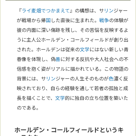
『
ライ麦畑でつかまえて
』の構想は、サ
リン
ジャー
が戦場から帰
国
した直後に生まれた。
戦争
の体験が
彼の内面に深い傷跡を残し、その苦悩を反映するよ
うに主人公ホールデン・コールフィールドが創り出
された。ホールデンは従来の
文学
にはない新しい青
春像を体現し、偽
善
に対する反抗や大人社会への不
信感を抱く姿がリアルに描かれている。この物語の
背景には、サ
リン
ジャーの人生そのものが
色
濃く反
映されており、自らの経験を通して若者の孤独と成
長を描くことで、
文学
的に独自の立ち位置を築いた
のである。
ホールデン・コールフィールドというキ