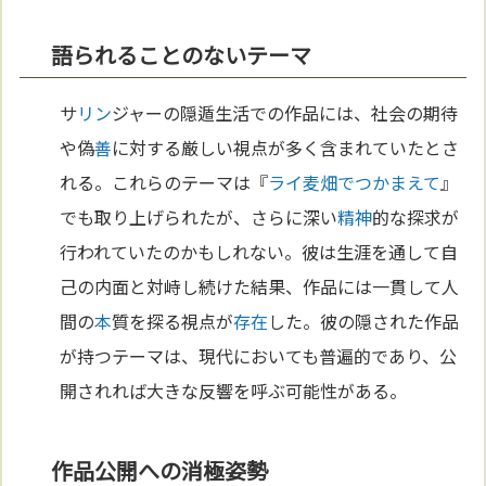
語られることのないテーマ
サ
リン
ジャーの隠遁生活での作品には、社会の期待
や偽
善
に対する厳しい視点が多く含まれていたとさ
れる。これらのテーマは『
ライ麦畑でつかまえて
』
でも取り上げられたが、さらに深い
精神
的な探求が
行われていたのかもしれない。彼は生涯を通して自
己の内面と対峙し続けた結果、作品には一貫して人
間の
本
質を探る視点が
存在
した。彼の隠された作品
が持つテーマは、現代においても普遍的であり、公
開されれば大きな反響を呼ぶ可能性がある。
作品公開への消極姿勢