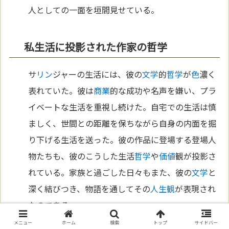
人としての一面を垣間見せている。
私生活に投影された作家の哲学
サ
リン
ジャーの生活には、彼の
文学
的
哲学
が
色
濃く
表れていた。彼は
商業
的な成功や名声を嫌い、プラ
イベートな生活を重視し続けた。自宅での生活は慎
ましく、世間との距離を保ちながら自身の内面を掘
り下げる生活を送った。彼の作品に登場する登場人
物たちも、彼のこうした生活
哲学
や
価値
観が投影さ
れている。家族と過ごした日々もまた、彼の
文学
と
深く結びつき、物語を通してその
人生観
が表現され
たのである。
メニュー
ホーム
検索
トップ
サイドバー