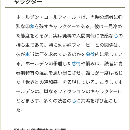
ャラクター
ホールデン・コールフィールドは、当時の読者に強
烈な印
象
を残すキャラクターである。彼は一見冷め
た態度をとるが、実は純粋で人間関係に敏感な
心
の
持ち主である。特に幼い妹フィービーとの関係は、
彼が
本
当は何を求めているのかを
象徴
的に示してい
る。ホールデンの矛盾した
感情
や悩みは、読者に青
春期特有の混乱を思い起こさせ、誰もが一度は感じ
た「世界との違和感」を表現している。こうしてホ
ールデンは、単なるフィクションのキャラクターに
とどまらず、多くの読者の
心
に共鳴を呼び起こし
た。