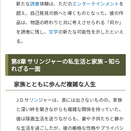
新たな
読書
体験は、ただの
エンターテインメント
を
超え、自己発見の旅へと導くものとなった。彼の作
品は、物語の終わりと共に考えさせられる「何か」
を読者に残し、
文学
の新たな可能性を示したといえ
る。
第8章 サリンジャーの私生活と家族 – 知ら
れざる一面
家族とともに歩んだ複雑な人生
J.D.サ
リン
ジャーは、表には出さないものの、家族
と深い絆を築きながらも複雑な関係を持っていた。
彼は隠遁生活を送りながらも、妻や子供たちと静か
な生活を過ごしたが、彼の厳格な性格やプライバシ