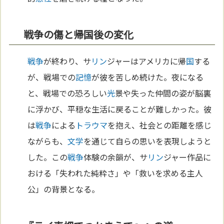
戦争の傷と帰国後の変化
戦争
が終わり、サ
リン
ジャーはアメリカに帰
国
する
が、戦場での
記憶
が彼を苦しめ続けた。夜になる
と、戦場での恐ろしい
光
景や失った仲間の姿が脳裏
に浮かび、平穏な生活に戻ることが難しかった。彼
は
戦争
による
トラウマ
を抱え、社会との距離を感じ
ながらも、
文学
を通じて自らの思いを表現しようと
した。この
戦争
体験の余韻が、サ
リン
ジャー作品に
おける「失われた純粋さ」や「救いを求める主人
公」の背景となる。