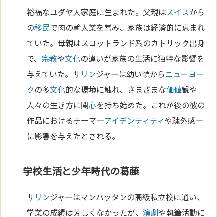
裕福なユダヤ人家庭に生まれた。父親は
スイス
から
の
移民
で肉の輸入業を営み、家族は経済的に恵まれ
ていた。母親はスコットランド系のカトリック出身
で、
宗教
や
文化
の違いが家族の生活に独特な影響を
与えていた。サ
リン
ジャーは幼い頃から
ニューヨー
ク
の多
文化
的な環境に触れ、さまざまな
価値
観や
人々の生き方に関
心
を持ち始めた。これが後の彼の
作品におけるテーマ—
アイデンティティ
や疎外感—
に影響を与えたとされる。
学校生活と少年時代の葛藤
サ
リン
ジャーはマンハッタンの高級私立校に通い、
学業の成績は芳しくなかったが、
演劇
や執筆活動に