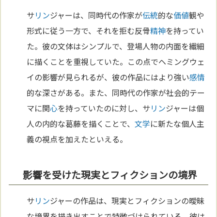
サ
リン
ジャーは、同時代の作家が
伝統
的な
価値
観や
形式に従う一方で、それを拒む反骨
精神
を持ってい
た。彼の文体はシンプルで、登場人物の内面を繊細
に描くことを重視していた。この点でヘミングウェ
イの影響が見られるが、彼の作品にはより強い
感情
的な深さがある。また、同時代の作家が社会的テー
マに関
心
を持っていたのに対し、サ
リン
ジャーは個
人の内的な葛藤を描くことで、
文学
に新たな個人主
義の視点を加えたといえる。
影響を受けた現実とフィクションの境界
サ
リン
ジャーの作品は、現実とフィクションの曖昧
な境界を描き出すことで特徴づけられている。彼は