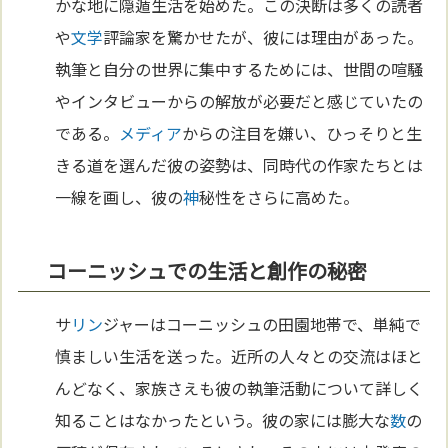
かな地に隠遁生活を始めた。この決断は多くの読者
や
文学
評論家を驚かせたが、彼には理由があった。
執筆と自分の世界に集中するためには、世間の喧騒
やインタビューからの解放が必要だと感じていたの
である。
メディア
からの注目を嫌い、ひっそりと生
きる道を選んだ彼の姿勢は、同時代の作家たちとは
一線を画し、彼の
神
秘性をさらに高めた。
コーニッシュでの生活と創作の秘密
サ
リン
ジャーはコーニッシュの田園地帯で、単純で
慎ましい生活を送った。近所の人々との交流はほと
んどなく、家族さえも彼の執筆活動について詳しく
知ることはなかったという。彼の家には膨大な
数
の