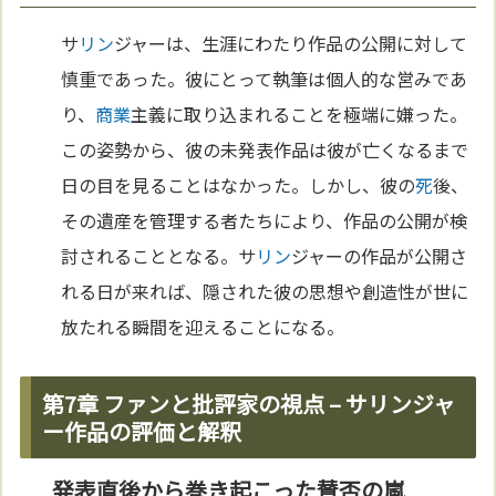
サ
リン
ジャーは、生涯にわたり作品の公開に対して
慎重であった。彼にとって執筆は個人的な営みであ
り、
商業
主義に取り込まれることを極端に嫌った。
この姿勢から、彼の未発表作品は彼が亡くなるまで
日の目を見ることはなかった。しかし、彼の
死
後、
その遺産を管理する者たちにより、作品の公開が検
討されることとなる。サ
リン
ジャーの作品が公開さ
れる日が来れば、隠された彼の思想や創造性が世に
放たれる瞬間を迎えることになる。
第7章 ファンと批評家の視点 – サリンジャ
ー作品の評価と解釈
発表直後から巻き起こった賛否の嵐