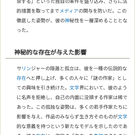
禁ずる」といった独自の条件を盛り込み、さらに法
的措置を取ってまで
メディア
の関与を防いだ。この
徹底した姿勢が、彼の
神
秘性を一層深めることとな
った。
神秘的な存在が与えた影響
サ
リン
ジャーの隠遁と孤立は、彼を一種の伝説的な
存在
へと押し上げ、多くの人々に「謎の作家」とし
ての興味を引き続けた。
文学
界において、彼のよう
に名声を拒絶し、自己の内面に没頭する作家は稀で
あった。この孤独な姿勢は、多くの若手作家たちに
影響を与え、作品のみならず生き方そのものが
文学
的な意義を持つという新たなモデルを示したのであ