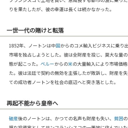
フランシスコで土地を買い、急成長する都市の波に乗った
りを果たしたが、彼の幸運は長くは続かなかった。
一世一代の賭けと転落
1852年、ノートンは中
国
からのコメ輸入ビジネスに乗り
市場を独占しようとした。彼は全財産を投じ、莫大な量の
態が起こった。
ペルー
からの
米
の大量輸入により市場価格
た。彼は法廷で契約の無効を主張したが敗訴し、財産を失
ての成功者ノートンを社会の底辺へと突き落とした。
再起不能から皇帝へ
破産
後のノートンは、かつての名声も財産も失い、
貧困
の
福な投資家としてサンフランシスコの一等地に住んでいた