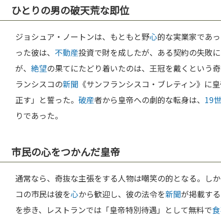
ひとりの男の破天荒な即位
ジョシュア・ノートンは、もともと野
心
的な実業家であっ
った彼は、
不動産
投資で財を成したが、ある契約の失敗に
が、
絶望
の果てにたどり着いたのは、王冠を戴くという奇抜
ランシスコの
新聞
《サンフランシスコ・ブレティン》に皇
正す」と誓った。
破産
者から皇帝への劇的な転身は、
19
りであった。
市民の心をつかんだ皇帝
通常なら、奇抜な主張をする人物は嘲笑の的となる。しか
コの市民は彼を
心
から歓迎し、彼の法令を
新聞
が掲載する
を歩き、レストランでは「皇帝特別待遇」として無料で
食