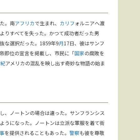
た。南
アフリカ
で生まれ、
カリフ
ォルニアへ渡
よりすべてを失った。かつて成功者だった男
な選択だった。1859年9
月
17日、彼はサンフ
帝即位の宣言を掲載し、市民に「
国家
の腐敗を
世紀
アメリカの混乱を映し出す奇妙な物語の始ま
し、ノートンの場合は違った。サンフランシス
ようになった。ノートンは立派な軍服を着て街
事
を提供されることもあった。
警察
も彼を尊敬