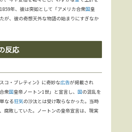
859年、彼は突如として「アメリカ合衆
国
皇
たが、彼の奇想天外な物語の始まりにすぎなか
の反応
スコ・ブレティン》に奇妙な
広告
が掲載され
合衆
国
皇帝ノートン1世」と宣言し、
国
の混乱を
単なる
狂気
の沙汰とは受け取らなかった。当時
、腐敗していた。ノートンの皇帝宣言は、現実