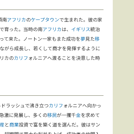
領南
アフリカ
の
ケープタウン
で生まれた。彼の家
で育った。当時の南
アフリカ
は、
イギリス
統治
って来た。ノートン一家もまた成功を
夢
見た
移
ながら成長し、若くして商才を発揮するように
リカの
カリフ
ォルニアへ渡ることを決意した時
ルドラッシュで沸き立つ
カリフ
ォルニアへ向かっ
急激に発展し、多くの
移民
が一攫千
金
を求めて
産
と
商業
投資で富を築く道を選んだ。彼はサン