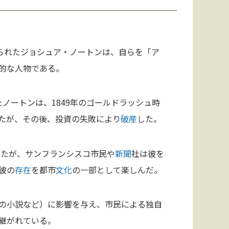
られたジョシュア・ノートンは、自らを「ア
的な人物である。
ノートンは、1849年のゴールドラッシュ時
たが、その後、投資の失敗により
破産
した。
したが、サンフランシスコ市民や
新聞
社は彼を
彼の
存在
を都市
文化
の一部として楽しんだ。
の小説など）に影響を与え、市民による独自
継がれている。