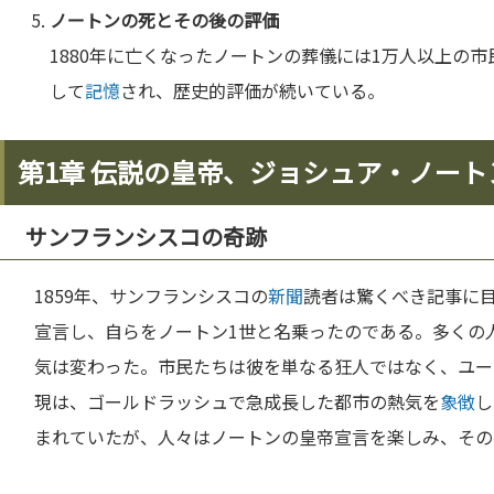
ノートンの
死
とその後の評価
1880年に亡くなったノートンの葬儀には1万人以上の
して
記憶
され、歴史的評価が続いている。
第1章 伝説の皇帝、ジョシュア・ノート
サンフランシスコの奇跡
1859年、サンフランシスコの
新聞
読者は驚くべき記事に
宣言し、自らをノートン1世と名乗ったのである。多くの
気は変わった。市民たちは彼を単なる狂人ではなく、ユー
現は、ゴールドラッシュで急成長した都市の熱気を
象徴
し
まれていたが、人々はノートンの皇帝宣言を楽しみ、その