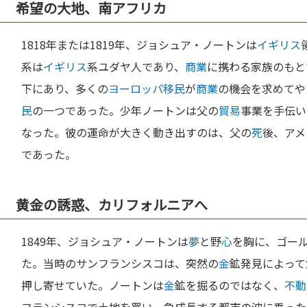
希望の大地、南アフリカ
1818年または1819年、ジョシュア・ノートンは
イギリス
系は
イギリス
系ユダヤ人であり、
商業
に携わる家族のもと
下にあり、多くの
ヨーロッパ
移民
が
商業
の機会を求めてや
民
の一つであった。少年ノートンは父の
貿易
事業を手伝い
なった。彼の運命が大きく動き出すのは、父の
死
後、アメ
であった。
黄金の誘惑、カリフォルニアへ
1849年、ジョシュア・ノートンは
夢
と野
心
を胸に、ゴー
た。当時のサンフランシスコは、突然の
金
鉱発見によって
押し寄せていた。ノートンは
金
鉱を掘るのではなく、
不動