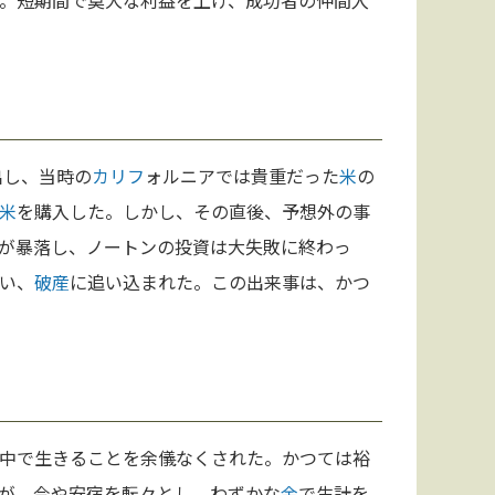
。短期間で莫大な利益を上げ、成功者の仲間入
出し、当時の
カリフ
ォルニアでは貴重だった
米
の
米
を購入した。しかし、その直後、予想外の事
が暴落し、ノートンの投資は大失敗に終わっ
い、
破産
に追い込まれた。この出来事は、かつ
中で生きることを余儀なくされた。かつては裕
が、今や安宿を転々とし、わずかな
金
で生計を