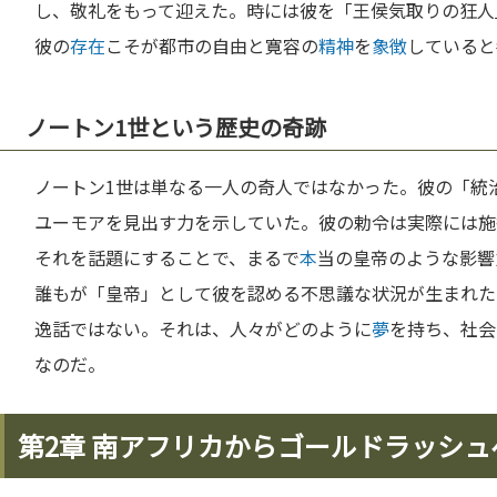
し、敬礼をもって迎えた。時には彼を「王侯気取りの狂人
彼の
存在
こそが都市の自由と寛容の
精神
を
象徴
していると
ノートン1世という歴史の奇跡
ノートン1世は単なる一人の奇人ではなかった。彼の「統
ユーモアを見出す力を示していた。彼の勅令は実際には施
それを話題にすることで、まるで
本
当の皇帝のような影響
誰もが「皇帝」として彼を認める不思議な状況が生まれた
逸話ではない。それは、人々がどのように
夢
を持ち、社会
なのだ。
第2章 南アフリカからゴールドラッシュ