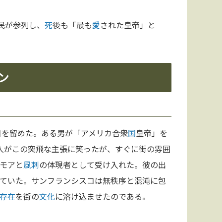
市民が参列し、
死
後も「最も
愛
された皇帝」と
ン
目を留めた。ある男が「アメリカ合衆
国
皇帝」を
人がこの突飛な主張に笑ったが、すぐに街の雰囲
モアと
風刺
の体現者として受け入れた。彼の出
ていた。サンフランシスコは無秩序と混沌に包
存在
を街の
文化
に溶け込ませたのである。