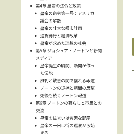
第4章 皇帝の法令と政策
皇帝の命令第一号：アメリカ
議会の解散
皇帝の壮大な都市計画
通貨発行と経済改革
皇帝が求めた理想の社会
第5章 ジョシュア・ノートンと新聞
メディア
皇帝誕生の瞬間、新聞が作っ
た伝説
風刺と敬意の間で揺れる報道
ノートンの逮捕と新聞の反撃
死後も続くノートン報道
第6章 ノートンの暮らしと市民との
交流
皇帝の住まいは質素な部屋
皇帝の一日は街の巡察から始
まる