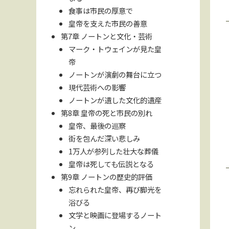
食事は市民の厚意で
皇帝を支えた市民の善意
第7章 ノートンと文化・芸術
マーク・トウェインが見た皇
帝
ノートンが演劇の舞台に立つ
現代芸術への影響
ノートンが遺した文化的遺産
第8章 皇帝の死と市民の別れ
皇帝、最後の巡察
街を包んだ深い悲しみ
1万人が参列した壮大な葬儀
皇帝は死しても伝説となる
第9章 ノートンの歴史的評価
忘れられた皇帝、再び脚光を
浴びる
文学と映画に登場するノート
ン