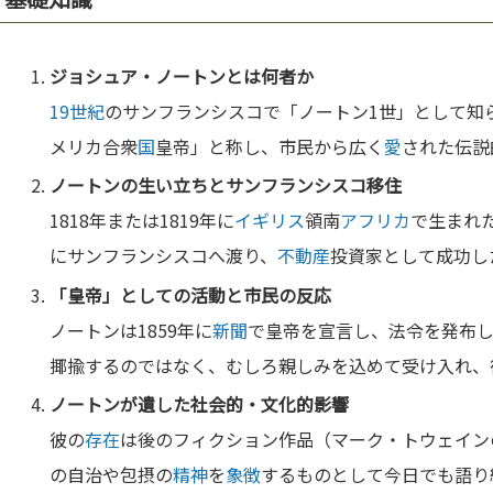
ジョシュア・ノートンとは何者か
19世紀
のサンフランシスコで「ノートン1世」として知
メリカ合衆
国
皇帝」と称し、市民から広く
愛
された伝説
ノートンの生い立ちとサンフランシスコ移住
1818年または1819年に
イギリス
領南
アフリカ
で生まれた
にサンフランシスコへ渡り、
不動産
投資家として成功し
「皇帝」としての活動と市民の反応
ノートンは1859年に
新聞
で皇帝を宣言し、法令を発布
揶揄するのではなく、むしろ親しみを込めて受け入れ、
ノートンが遺した社会的・
文化
的影響
彼の
存在
は後のフィクション作品（マーク・トウェイン
の自治や包摂の
精神
を
象徴
するものとして今日でも語り