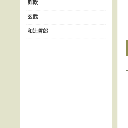
詐欺
玄武
和辻哲郎