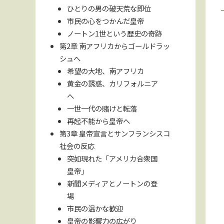
ひとりの男の破天荒な即位
市民の心をつかんだ皇帝
ノートン1世という歴史の奇跡
第2章 南アフリカからゴールドラッ
シュへ
希望の大地、南アフリカ
黄金の誘惑、カリフォルニア
へ
一世一代の賭けと転落
再起不能から皇帝へ
第3章 皇帝宣言とサンフランシスコ
社会の反応
突如現れた「アメリカ合衆国
皇帝」
新聞メディアとノートンの登
場
市民の温かな歓迎
皇帝の影響力の広がり