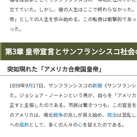
立てていた。しかし、彼の人生はここで終わらなかった。1
帝」としての人生を歩み始める。この転換は衝撃的であっ
った。
第3章 皇帝宣言とサンフランシスコ社会
突如現れた「アメリカ合衆国皇帝」
1859年9
月
17日、サンフランシスコの
新聞
《サンフランシ
た。ジョシュア・ノートンという男が、自らを「アメリカ
正すと主張したのである。市民は驚きつつも、この宣言を
のアメリカは、南北
戦争
の兆しが見え始め、
政治
は混乱し
への
風刺
として、多くの人々の
心
を捉えたのである。