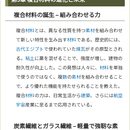
複合材料の誕生 – 組み合わせる力
複合
材料
とは、異なる性質を持つ
素材
を組み合わせ
て新しい特性を生み出す
材料
である。歴史的には、
古代エジプト
で使われていた
煉瓦
がその原型とされ
る。
粘土
に藁を混ぜることで、強度が増し、建物の
耐久性が向上した。この発想は人々に、
材料
を単独
で使うのではなく、複
数
の
素材
を組み合わせること
で、より優れた機能を持たせられることを教えた。
複合
材料
の力は、日常生活から
建築
、さらには
航空
宇宙
産業に至るまで応用されている。
炭素繊維とガラス繊維 – 軽量で強靭な素