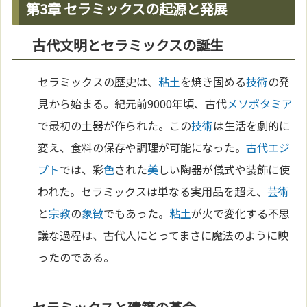
第3章 セラミックスの起源と発展
古代文明とセラミックスの誕生
セラミックスの歴史は、
粘土
を焼き固める
技術
の発
見から始まる。紀元前9000年頃、古代
メソポタミア
で最初の土器が作られた。この
技術
は生活を劇的に
変え、食料の保存や調理が可能になった。
古代エジ
プト
では、彩
色
された
美
しい陶器が儀式や装飾に使
われた。セラミックスは単なる実用品を超え、
芸術
と
宗教
の
象徴
でもあった。
粘土
が火で変化する不思
議な過程は、古代人にとってまさに魔法のように映
ったのである。