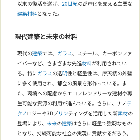
以来の復活を遂げ、
20世紀
の都市化を支える主要な
建築
材料
となった。
現代建築と未来の材料
現代の
建築
では、
ガラス
、スチール、カーボンファ
イバーなど、さまざまな先進
材料
が利用されてい
る。特に
ガラス
の透
明
性と軽量性は、摩天楼の外壁
に多く使用され、都会の風景を形作っている。ま
た、環境への配慮からエコフレンドリーな建材や再
生可能な資源の利用が進んでいる。さらに、ナノ
テ
クノ
ロジーや3Dプ
リン
ティングを活用した新
素材
の
登場により、
未来
の
建築
はさらに軽量で強靭なもの
となり、持続可能な社会の実現に貢献するだろう。