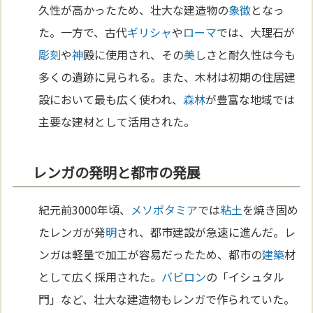
久性が高かったため、壮大な建造物の
象徴
となっ
た。一方で、古代
ギリシャ
や
ローマ
では、大理石が
彫刻
や
神
殿に使用され、その
美
しさと耐久性は今も
多くの遺跡に見られる。また、木材は初期の住居建
設において最も広く使われ、
森林
が豊富な地域では
主要な建材として活用された。
レンガの発明と都市の発展
紀元前3000年頃、
メソポタミア
では
粘土
を焼き固め
たレンガが発
明
され、都市建設が急速に進んだ。レ
ンガは軽量で加工が容易だったため、都市の
建築
材
として広く採用された。
バビロン
の「イシュタル
門」など、壮大な建造物もレンガで作られていた。