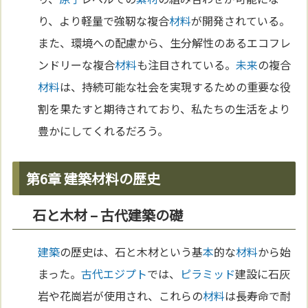
り、より軽量で強靭な複合
材料
が開発されている。
また、環境への配慮から、生分解性のあるエコフレ
ンドリーな複合
材料
も注目されている。
未来
の複合
材料
は、持続可能な社会を実現するための重要な役
割を果たすと期待されており、私たちの生活をより
豊かにしてくれるだろう。
第6章 建築材料の歴史
石と木材 – 古代建築の礎
建築
の歴史は、石と木材という基
本
的な
材料
から始
まった。
古代エジプト
では、
ピラミッド
建設に石灰
岩や花崗岩が使用され、これらの
材料
は長寿命で耐