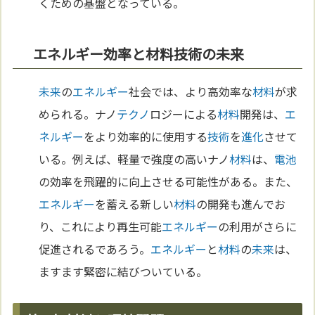
くための基盤となっている。
エネルギー効率と材料技術の未来
未来
の
エネルギー
社会では、より高効率な
材料
が求
められる。ナノ
テクノ
ロジーによる
材料
開発は、
エ
ネルギー
をより効率的に使用する
技術
を
進化
させて
いる。例えば、軽量で強度の高いナノ
材料
は、
電池
の効率を飛躍的に向上させる可能性がある。また、
エネルギー
を蓄える新しい
材料
の開発も進んでお
り、これにより再生可能
エネルギー
の利用がさらに
促進されるであろう。
エネルギー
と
材料
の
未来
は、
ますます緊密に結びついている。