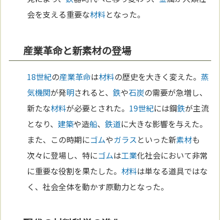
会を支える重要な
材料
となった。
産業革命と新素材の登場
18世紀
の
産業革命
は
材料
の歴史を大きく変えた。
蒸
気機関
が発
明
されると、
鉄
や
石炭
の需要が急増し、
新たな
材料
が必要とされた。
19世紀
には鋼
鉄
が主流
となり、
建築
や造
船
、
鉄道
に大きな影響を与えた。
また、この時期に
ゴム
や
ガラス
といった新
素材
も
次々に登場し、特に
ゴム
は
工業
化社会において非常
に重要な役割を果たした。
材料
は単なる道具ではな
く、社会全体を動かす原動力となった。