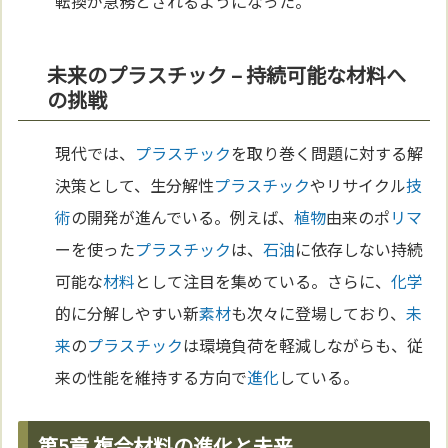
転換が急務とされるようになった。
未来のプラスチック – 持続可能な材料へ
の挑戦
現代では、
プラスチック
を取り巻く問題に対する解
決策として、生分解性
プラスチック
やリサイクル
技
術
の開発が進んでいる。例えば、
植物
由来のポ
リマ
ーを使った
プラスチック
は、
石油
に依存しない持続
可能な
材料
として注目を集めている。さらに、
化学
的に分解しやすい新
素材
も次々に登場しており、
未
来
の
プラスチック
は環境負荷を軽減しながらも、従
来の性能を維持する方向で
進化
している。
第5章 複合材料の進化と未来