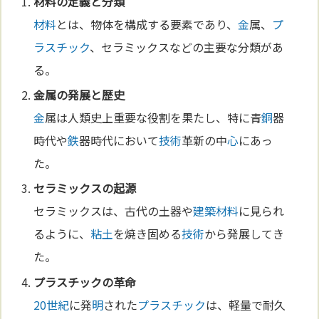
材料
の
定義
と分類
材料
とは、物体を構成する要素であり、
金
属、
プ
ラスチック
、セラミックスなどの主要な分類があ
る。
金
属の発展と歴史
金
属は人類史上重要な役割を果たし、特に青
銅
器
時代や
鉄
器時代において
技術
革新の中
心
にあっ
た。
セラミックスの起源
セラミックスは、古代の土器や
建築
材料
に見られ
るように、
粘土
を焼き固める
技術
から発展してき
た。
プラスチック
の革命
20世紀
に発
明
された
プラスチック
は、軽量で耐久