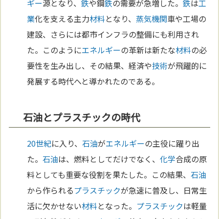
ギー
源となり、
鉄
や鋼
鉄
の需要が急増した。
鉄
は
工
業
化を支える主力
材料
となり、
蒸気機関
車や工場の
建設、さらには都市インフラの整備にも利用され
た。このように
エネルギー
の革新は新たな
材料
の必
要性を生み出し、その結果、経済や
技術
が飛躍的に
発展する時代へと導かれたのである。
石油とプラスチックの時代
20世紀
に入り、
石油
が
エネルギー
の主役に躍り出
た。
石油
は、燃料としてだけでなく、
化学
合成の原
料としても重要な役割を果たした。この結果、
石油
から作られる
プラスチック
が急速に普及し、日常生
活に欠かせない
材料
となった。
プラスチック
は軽量