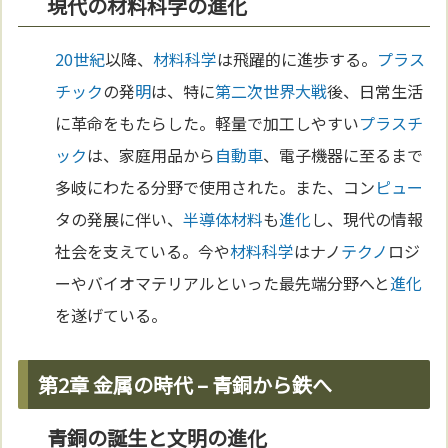
現代の材料科学の進化
20世紀
以降、
材料
科学
は飛躍的に進歩する。
プラス
チック
の発
明
は、特に
第二次世界大戦
後、日常生活
に革命をもたらした。軽量で加工しやすい
プラスチ
ック
は、家庭用品から
自動車
、電子機器に至るまで
多岐にわたる分野で使用された。また、コン
ピュー
タの発展に伴い、
半導体
材料
も
進化
し、現代の情報
社会を支えている。今や
材料
科学
はナノ
テクノ
ロジ
ーやバイオマテリアルといった最先端分野へと
進化
を遂げている。
第2章 金属の時代 – 青銅から鉄へ
青銅の誕生と文明の進化