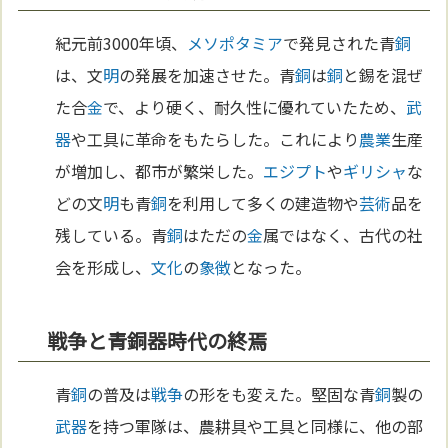
紀元前3000年頃、
メソポタミア
で発見された青
銅
は、文
明
の発展を加速させた。青
銅
は
銅
と錫を混ぜ
た合
金
で、より硬く、耐久性に優れていたため、
武
器
や工具に革命をもたらした。これにより
農業
生産
が増加し、都市が繁栄した。
エジプト
や
ギリシャ
な
どの文
明
も青
銅
を利用して多くの建造物や
芸術
品を
残している。青
銅
はただの
金
属ではなく、古代の社
会を形成し、
文化
の
象徴
となった。
戦争と青銅器時代の終焉
青
銅
の普及は
戦争
の形をも変えた。堅固な青
銅
製の
武器
を持つ軍隊は、農耕具や工具と同様に、他の部