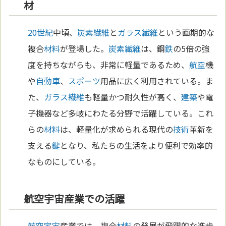
材
20世紀
中頃、
炭素
繊維
と
ガラス
繊維
という画期的な
複合
材料
が登場した。
炭素
繊維
は、鋼
鉄
の5倍の強
度を持ちながらも、非常に軽量であるため、
航空
機
や
自動車
、
スポーツ
用品に広く利用されている。ま
た、
ガラス
繊維
も軽量かつ耐久性が高く、
建築
や電
子機器など多岐にわたる分野で活躍している。これ
らの
材料
は、軽量化が求められる現代の
技術
革新を
支える
鍵
となり、私たちの生活をより便利で効率的
なものにしている。
航空宇宙産業での活躍
航空
宇宙
産業では、複合
材料
の発展が飛躍的な進歩