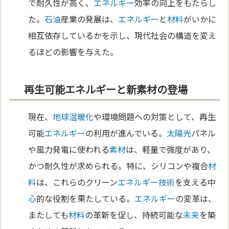
で耐久性が高く、
エネルギー
効率の向上をもたらし
た。
石油
産業の発展は、
エネルギー
と
材料
がいかに
相互依存しているかを示し、現代社会の構造を変え
るほどの影響を与えた。
再生可能エネルギーと新素材の登場
現在、
地球温暖化
や環境問題への対策として、再生
可能
エネルギー
の利用が進んでいる。
太陽
光
パネル
や風力発電に使われる
素材
は、軽量で強度があり、
かつ耐久性が求められる。特に、シリコンや複合
材
料
は、これらのクリーン
エネルギー
技術
を支える中
心
的な役割を果たしている。
エネルギー
の変革は、
またしても
材料
の革新を促し、持続可能な
未来
を築