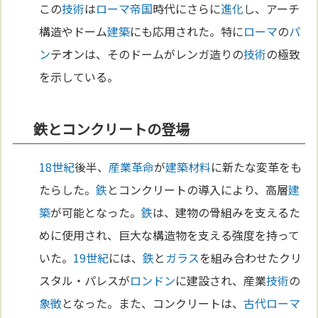
この
技術
は
ローマ
帝国
時代にさらに
進化
し、アーチ
構造やドーム
建築
にも応用された。特に
ローマ
の
パ
ン
テオンは、そのドームがレンガ造りの
技術
の極致
を示している。
鉄とコンクリートの登場
18世紀
後半、
産業革命
が
建築
材料
に新たな変革をも
たらした。
鉄
とコンクリートの導入により、高層
建
築
が可能となった。
鉄
は、建物の骨組みを支えるた
めに使用され、巨大な構造物を支える強度を持って
いた。
19世紀
には、
鉄
と
ガラス
を組み合わせたクリ
スタル・パレスが
ロンドン
に建設され、産業
技術
の
象徴
となった。また、コンクリートは、
古代ローマ