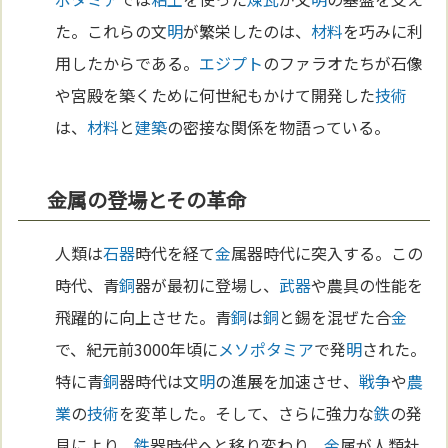
た。これらの文
明
が繁栄したのは、
材料
を巧みに利
用したからである。
エジプト
のファラオたちが石像
や宮殿を築くために何世紀もかけて開発した
技術
は、
材料
と
建築
の密接な関係を物語っている。
金属の登場とその革命
人類は
石器
時代を経て
金
属器時代に突入する。この
時代、青
銅
器が最初に登場し、
武器
や農具の性能を
飛躍的に向上させた。青
銅
は
銅
と錫を混ぜた合
金
で、紀元前3000年頃に
メソポタミア
で発
明
された。
特に青
銅
器時代は文
明
の進展を加速させ、
戦争
や
農
業
の
技術
を変革した。そして、さらに強力な
鉄
の発
見により、
鉄
器時代へと移り変わり、
金
属が人類社