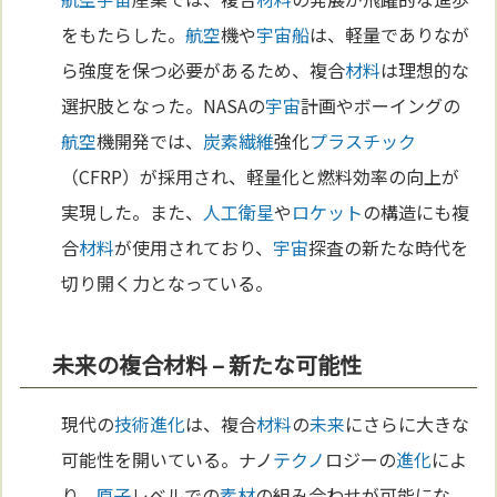
をもたらした。
航空
機や
宇宙
船
は、軽量でありなが
ら強度を保つ必要があるため、複合
材料
は理想的な
選択肢となった。NASAの
宇宙
計画やボーイングの
航空
機開発では、
炭素
繊維
強化
プラスチック
（CFRP）が採用され、軽量化と燃料効率の向上が
実現した。また、
人工衛星
や
ロケット
の構造にも複
合
材料
が使用されており、
宇宙
探査の新たな時代を
切り開く力となっている。
未来の複合材料 – 新たな可能性
現代の
技術
進化
は、複合
材料
の
未来
にさらに大きな
可能性を開いている。ナノ
テクノ
ロジーの
進化
によ
り、
原子
レベルでの
素材
の組み合わせが可能にな