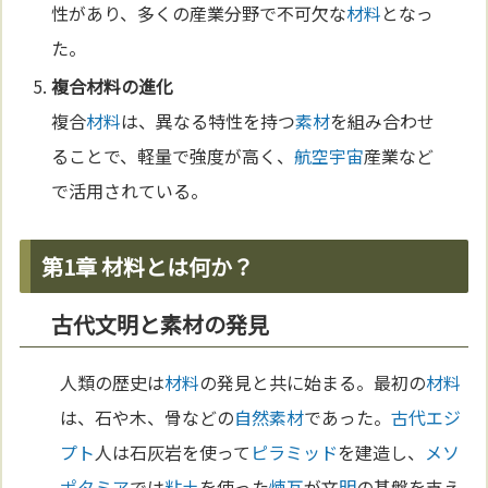
性があり、多くの産業分野で不可欠な
材料
となっ
た。
複合
材料
の
進化
複合
材料
は、異なる特性を持つ
素材
を組み合わせ
ることで、軽量で強度が高く、
航空
宇宙
産業など
で活用されている。
第1章 材料とは何か？
古代文明と素材の発見
人類の歴史は
材料
の発見と共に始まる。最初の
材料
は、石や木、骨などの
自然
素材
であった。
古代エジ
プト
人は石灰岩を使って
ピラミッド
を建造し、
メソ
ポタミア
では
粘土
を使った
煉瓦
が文
明
の基盤を支え