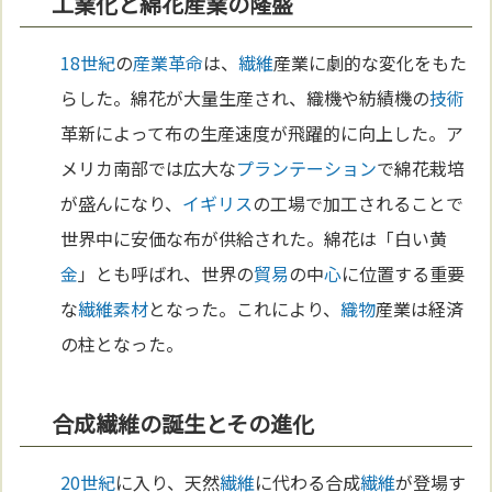
工業化と綿花産業の隆盛
18世紀
の
産業革命
は、
繊維
産業に劇的な変化をもた
らした。綿花が大量生産され、織機や紡績機の
技術
革新によって布の生産速度が飛躍的に向上した。ア
メリカ南部では広大な
プランテーション
で綿花栽培
が盛んになり、
イギリス
の工場で加工されることで
世界中に安価な布が供給された。綿花は「白い黄
金
」とも呼ばれ、世界の
貿易
の中
心
に位置する重要
な
繊維
素材
となった。これにより、
織物
産業は経済
の柱となった。
合成繊維の誕生とその進化
20世紀
に入り、天然
繊維
に代わる合成
繊維
が登場す