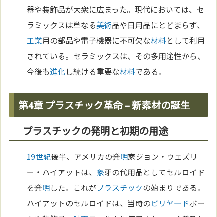
器や装飾品が大衆に広まった。現代においては、セ
ラミックスは単なる
美術
品や日用品にとどまらず、
工業
用の部品や電子機器に不可欠な
材料
として利用
されている。セラミックスは、その多用途性から、
今後も
進化
し続ける重要な
材料
である。
第4章 プラスチック革命 – 新素材の誕生
プラスチックの発明と初期の用途
19世紀
後半、アメリカの発
明
家ジョン・ウェズリ
ー・ハイアットは、
象
牙の代用品としてセルロイド
を発
明
した。これが
プラスチック
の始まりである。
ハイアットのセルロイドは、当時の
ビリヤード
ボー