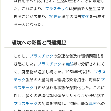
は日用品へと応用され、生活の至るところに浸透し
た。これにより、
プラスチック
は安価で大量生産で
きることが広まり、
20世紀
後半の消費
文化
を形成す
る一因となった。
環境への影響と問題提起
しかし、
プラスチック
の急速な普及は環境問題も引
き起こした。
プラスチック
は
自然
界で分解されにく
く、廃棄物が増加し続けた。1950年代以降、
プラス
チック
製品の大量消費は環境汚染を招き、海洋に
プ
ラスチック
ゴミが溢れる事態が深刻化した。これに
対し、多くの環境保護団体がリサイクルや使い捨て
プラスチック
の削減を提唱し、持続可能な
素材
への