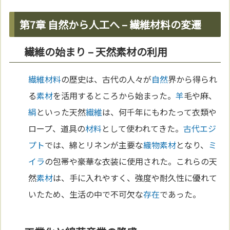
第7章 自然から人工へ – 繊維材料の変遷
繊維の始まり – 天然素材の利用
繊維
材料
の歴史は、古代の人々が
自然
界から得られ
る
素材
を活用するところから始まった。
羊
毛や麻、
絹
といった天然
繊維
は、何千年にもわたって衣類や
ロープ、道具の
材料
として使われてきた。
古代エジ
プト
では、綿とリネンが主要な
織物
素材
となり、
ミ
イラ
の包帯や豪華な衣装に使用された。これらの天
然
素材
は、手に入れやすく、強度や耐久性に優れて
いたため、生活の中で不可欠な
存在
であった。