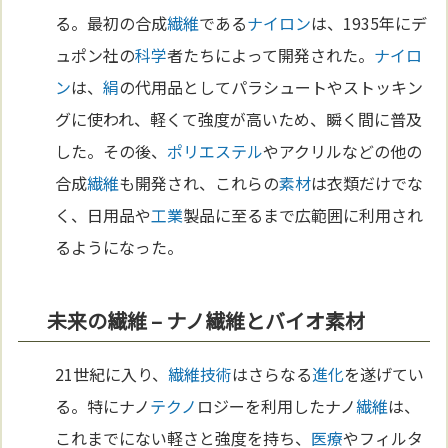
る。最初の合成
繊維
である
ナイロン
は、1935年にデ
ュポン社の
科学
者たちによって開発された。
ナイロ
ン
は、
絹
の代用品としてパラシュートやストッキン
グに使われ、軽くて強度が高いため、瞬く間に普及
した。その後、
ポリエステル
やアクリルなどの他の
合成
繊維
も開発され、これらの
素材
は衣類だけでな
く、日用品や
工業
製品に至るまで広範囲に利用され
るようになった。
未来の繊維 – ナノ繊維とバイオ素材
21世紀に入り、
繊維
技術
はさらなる
進化
を遂げてい
る。特にナノ
テクノ
ロジーを利用したナノ
繊維
は、
これまでにない軽さと強度を持ち、
医療
やフィルタ