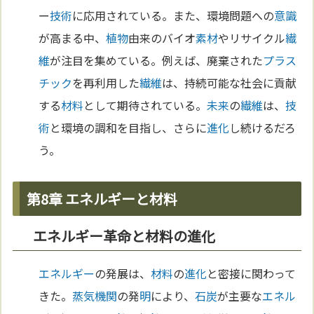
ー
技術
に応用されている。また、環境問題への
意識
が高まる中、
植物
由来のバイオ
素材
やリサイクル
繊
維
が注目を集めている。例えば、廃棄された
プラス
チック
を再利用した
繊維
は、持続可能な社会に貢献
する
材料
として期待されている。
未来
の
繊維
は、
技
術
と環境の調和を目指し、さらに
進化
し続けるだろ
う。
第8章 エネルギーと材料
エネルギー革命と材料の進化
エネルギー
の発展は、
材料
の
進化
と密接に関わって
きた。
蒸気機関
の発
明
により、
石炭
が主要な
エネル