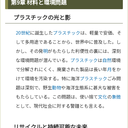
第9章 材料と環境問題
プラスチックの光と影
20世紀
に誕生した
プラスチック
は、軽量で安価、そ
して多用途であることから、世界中に普及した。し
かし、その発
明
がもたらした利便性の裏には、深刻
な環境問題が潜んでいる。
プラスチック
は
自然
環境
で分解されにくく、廃棄された製品は長い年
月
をか
けて環境を汚染する。特に海洋
プラスチック
ごみ問
題は深刻で、野生
動物
や海洋生態系に甚大な被害を
もたらしている。この問題は、使い捨て
文化
の
象徴
として、現代社会に対する警鐘とも言える。
リサイクルと持続可能な未来