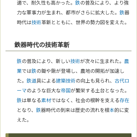
適で、耐久性も高かった。
鉄
の普及により、より強
力な軍事力が生まれ、都市がさらに拡大した。
鉄
器
時代は
技術
革新とともに、世界の勢力図を変えた。
鉄器時代の技術革新
鉄
の普及により、新しい
技術
が次々に生まれた。
農
業
では
鉄
の鋤や鍬が登場し、農地の開拓が加速し
た。
鉄道
具による
建築
技術
の向上も見られ、
古代ロ
ーマ
のような巨大な
帝国
が繁栄する土台となった。
鉄
は単なる
素材
ではなく、社会の根幹を支える
存在
となり、
鉄
器時代の到来は歴史の流れを根
本
的に変
えた。