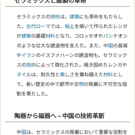
セラミックスと建築の革命
セラミックスの
技術
は、
建築
にも革命をもたらし
た。
古代ローマ
では、
粘土
を焼いて作られたレンガ
が
建築
の基礎
材料
となり、コロッセオや
パン
テオン
のような壮大な建造物を支えた。また、中
国
の長城
や
イラン
のイスファハーンの建造物も、セラミック
スの
技術
によって強化された。焼き固めたレンガや
タイ
ルは、耐久性と
美
しさを兼ね備えた
材料
とし
て、長い歴史の中で都市や文
明
の発展に不可欠な役
割を果たした。
陶器から磁器へ – 中国の技術革新
中
国
は、セラミックスの発展において重要な役割を