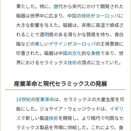
果たした。特に、
唐
代から宋代にかけて開発された
磁器は世界中に広まり、中
国
の
技術
が
ヨーロッパ
に
大きな影響を与えた。磁器は、非常に高温で焼成さ
れることで透
明
感のある滑らかな質感を持ち、青白
磁などの
美
しい
デザイン
が
ヨーロッパ
の王侯貴族に
珍重された。磁器は中
国
の
文化
的な
象徴
であり、世
界におけるセラミックス
技術
の頂点に立っていた。
産業革命と現代セラミックスの発展
18世紀
の
産業革命
は、セラミックスの大量生産を可
能にした。ジョサイア・ウェッジウッドは、
イギリ
ス
で新しい製造
技術
を開発し、より精巧で均質なセ
ラミックス製品を市場に供給した。これにより、食