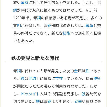
族や
国家
に対して圧倒的な力を示した。しかし、青
銅
器時代は永久に続くものではなかった。紀元前
1200年頃、青
銅
の供給源である錫が不足し、多くの
文
明
が衰退した。青
銅
器時代の終わりは、
戦争
と交
易の停滞だけでなく、新たな
技術
への道を開く転機
でもあった。
鉄の発見と新たな時代
青
銅
に代わって人類が発見した次の
金
属は
鉄
であっ
た。
鉄
は
地球
上に豊富に
存在
していたが、精錬
技術
が困難だったため長らく利用されなかった。しか
し、
ヒッタイト
人はその難題を克服し、
鉄
器時代を
切り開いた。
鉄
は青
銅
よりも硬く、
武器
や農具に最