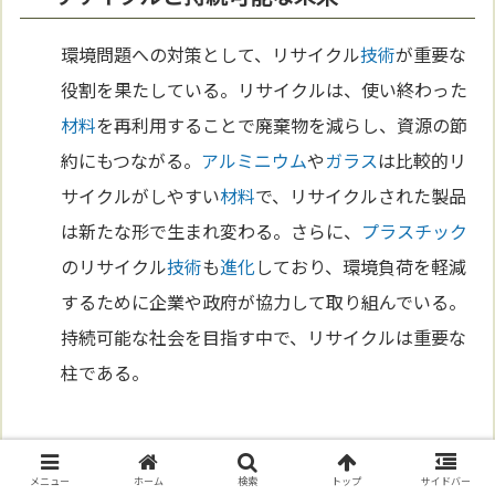
環境問題への対策として、リサイクル
技術
が重要な
役割を果たしている。リサイクルは、使い終わった
材料
を再利用することで廃棄物を減らし、資源の節
約にもつながる。
アルミニウム
や
ガラス
は比較的リ
サイクルがしやすい
材料
で、リサイクルされた製品
は新たな形で生まれ変わる。さらに、
プラスチック
のリサイクル
技術
も
進化
しており、環境負荷を軽減
するために企業や政府が協力して取り組んでいる。
持続可能な社会を目指す中で、リサイクルは重要な
柱である。
持続可能な材料の選択
メニュー
ホーム
検索
トップ
サイドバー