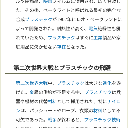
ルや装飾品、
映画
フィルムに使用され、広く普及し
た。その後、ベークライトと呼ばれる最初の完全な
合成
プラスチック
が1907年にレオ・ベークランドに
よって開発された。耐熱性が高く、
電気
絶縁性も優
れていたため、
プラスチック
はすぐに
工業
製品や家
庭用品に欠かせない
存在
となった。
第二次世界大戦とプラスチックの飛躍
第二次世界大戦
中、
プラスチック
は大きな
進化
を遂
げた。
金
属の供給が不足する中、
プラスチック
は兵
器や機材の代替
材料
として採用された。特に
ナイロ
ン
は、パラシュートやロープ、衣類の
材料
として不
可欠であった。
戦争
が終わると、
プラスチック
技術