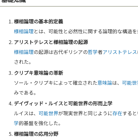
様相論理
の基
本
的
定義
様相論理
とは、可能性と必然性に関する論理的な構造を
アリストテレス
と
様相論理
の起源
様相論理
の起源は古代ギリシアの
哲学
者
アリストテレス
された。
クリプキ
意味論
の革新
ソール・クリプキによって確立された
意味論
は、
可能世
みである。
デイヴィッド・ルイスと
可能世界
の
形而上学
ルイスは、
可能世界
が現実世界と同じように
存在
すると
学
的基盤を強化した。
様相論理
の応用分野