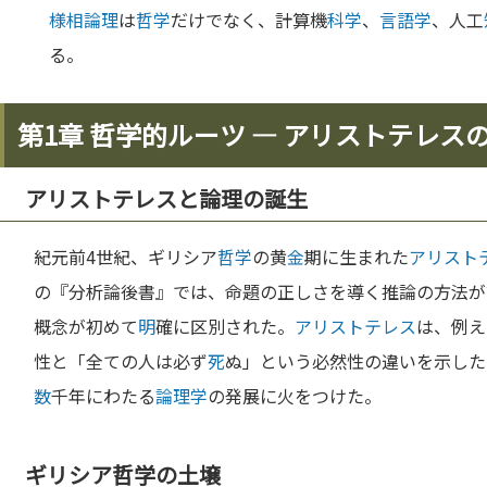
様相論理
は
哲学
だけでなく、計算機
科学
、
言語学
、人工
る。
第1章 哲学的ルーツ ― アリストテレス
アリストテレスと論理の誕生
紀元前4世紀、ギリシア
哲学
の黄
金
期に生まれた
アリスト
の『分析論後書』では、命題の正しさを導く推論の方法が
概念が初めて
明
確に区別された。
アリストテレス
は、例え
性と「全ての人は必ず
死
ぬ」という必然性の違いを示した
数
千年にわたる
論理学
の発展に火をつけた。
ギリシア哲学の土壌