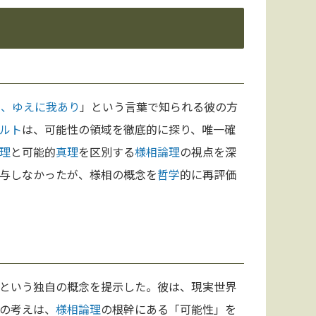
う、ゆえに我あり
」という言葉で知られる彼の方
ルト
は、可能性の領域を徹底的に探り、唯一確
理
と可能的
真理
を区別する
様相論理
の視点を深
与しなかったが、様相の概念を
哲学
的に再評価
という独自の概念を提示した。彼は、現実世界
の考えは、
様相論理
の根幹にある「可能性」を