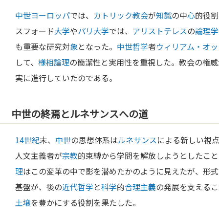
中世
ヨーロッパ
では、
カトリック教会
が
知識
の中
心
的役割
スフォード
大学
や
パリ
大学
では、
アリストテレス
の
論理学
も重要な研究対
象
となった。
中世
哲学
者
ウィリアム・オッ
して、
様相論理
の簡潔性と実用性を重視した。教会の権威
実に進行していたのである。
中世の終焉とルネサンスへの道
14世紀
末、
中世
の思想体系は
ルネサンス
による新しい視
人文主義者が
宗教
的束縛から学問を解放しようとしたこと
理
はこの変革の中で影を潜めたかのように見えたが、形式
基盤が、後の
近代哲学
と
科学
的
合理主義
の発展を支えるこ
土壌
を豊かにする役割を果たした。