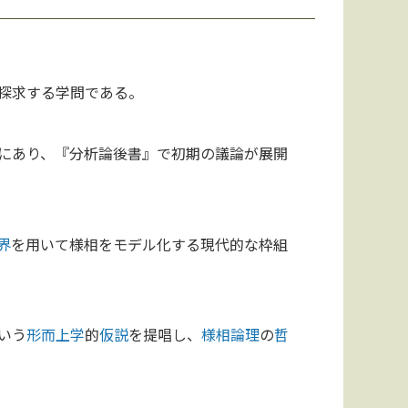
探求する学問である。
にあり、『分析論後書』で初期の議論が展開
界
を用いて様相をモデル化する現代的な枠組
いう
形而上学
的
仮説
を提唱し、
様相論理
の
哲