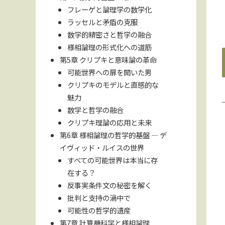
フレーゲと論理学の数学化
ラッセルと矛盾の克服
数学的精密さと哲学の融合
様相論理の形式化への道筋
第5章 クリプキと意味論の革命
可能世界への扉を開いた男
クリプキのモデルと直感的な
魅力
数学と哲学の融合
クリプキ理論の応用と未来
第6章 様相論理の哲学的基盤 ― デ
イヴィッド・ルイスの世界
すべての可能世界は本当に存
在する？
反事実条件文の秘密を解く
批判と支持の渦中で
可能性の哲学的遺産
第7章 計算機科学と様相論理