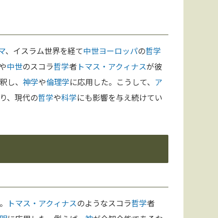
マ
、イスラム世界を経て
中世
ヨーロッパ
の
哲学
や
中世
のスコラ
哲学
者
トマス・アクィナス
が彼
釈し、
神学
や
倫理学
に応用した。こうして、
ア
り、現代の
哲学
や
科学
にも影響を与え続けてい
。
トマス・アクィナス
のようなスコラ
哲学
者