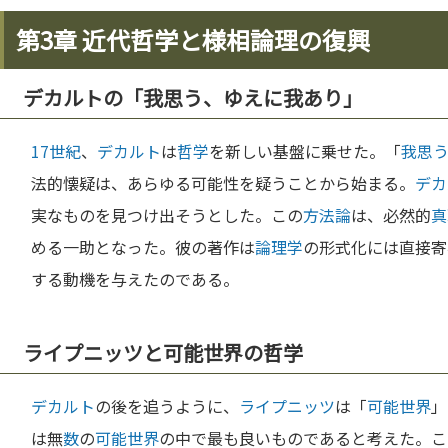
第3章 近代哲学と様相論理の復興
デカルトの「我思う、ゆえに我あり」
17世紀
、
デカルト
は
哲学
を新しい基盤に乗せた。「
我思
法的懐疑は、あらゆる可能性を疑うことから始まる。
デカ
実なものを見つけ出そうとした。この
方法論
は、必然的
真
める一助となった。彼の著作は
論理学
の形式化には直接寄
する動機を与えたのである。
ライプニッツと可能世界の哲学
デカルト
の後を追うように、
ライプニッツ
は「
可能世界
」
は無
数
の
可能世界
の中で最も良いものであると考えた。こ