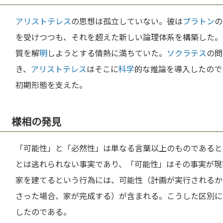
アリストテレス
の思想は孤立していない。彼は
プラトン
の
を受けつつも、それを超えた新しい論理体系を構築した。
質を解
明
しようとする情熱に満ちていた。
ソクラテス
の問
き、
アリストテレス
はそこに
科学
的な推論を導入したので
初期形態を支えた。
様相の発見
「可能性」と「必然性」は単なる言葉以上のものであると
とは逃れられない事実であり、「可能性」はその事実が現
家を建てるという行為には、可能性（計画が実行されるか
さった場合、家が完成する）が含まれる。こうした区別に
したのである。