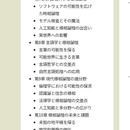
ソフトウェアの可能性を広げ
た時相論理
モデル検査とその魔法
人工知能と様相論理の出会い
実世界への影響
第8章 言語学と様相論理
言葉の可能性を探る
可能世界に生きる言葉
言語哲学との交差点
自然言語処理への応用
第9章 現代様相論理の諸分野
倫理学における可能性の探求
認識論と信念の様相
法律学と様相論理の交差点
人工知能と多分野への広がり
第10章 様相論理の未来と課題
未知の地平線を探る
数学的基盤の強化