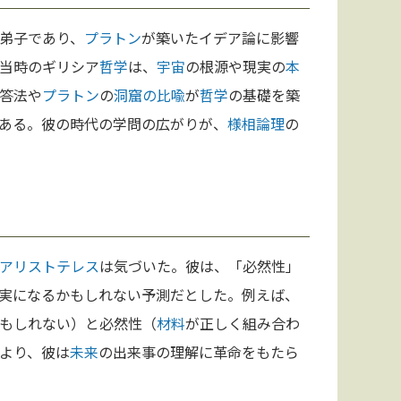
弟子であり、
プラトン
が築いたイデア論に影響
当時のギリシア
哲学
は、
宇宙
の根源や現実の
本
答法や
プラトン
の
洞窟の比喩
が
哲学
の基礎を築
ある。彼の時代の学問の広がりが、
様相論理
の
アリストテレス
は気づいた。彼は、「必然性」
実になるかもしれない予測だとした。例えば、
もしれない）と必然性（
材料
が正しく組み合わ
より、彼は
未来
の出来事の理解に革命をもたら