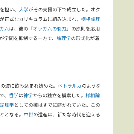
を担い、
大学
がその支援の下で成立した。オク
が正式なカリキュラムに組み込まれ、
様相論理
カム
は、彼の「
オッカムの剃刀
」の原則を応用
が学問を抑制する一方で、
論理学
の形式化が着
点の波に飲み込まれ始めた。
ペトラルカ
のような
で、
哲学
は
神学
からの独立を模索した。
様相論
論理学
としての種はすでに蒔かれていた。この
ととなる。
中世
の遺産は、新たな時代を迎える