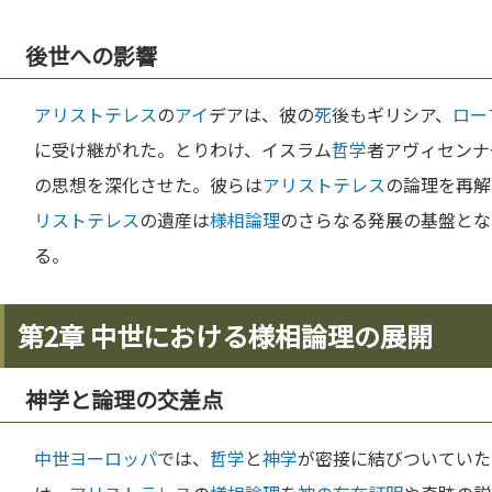
後世への影響
アリストテレス
の
アイ
デアは、彼の
死
後もギリシア、
ロー
に受け継がれた。とりわけ、イスラム
哲学
者アヴィセンナ
の思想を深化させた。彼らは
アリストテレス
の論理を再解
リストテレス
の遺産は
様相論理
のさらなる発展の基盤とな
る。
第2章 中世における様相論理の展開
神学と論理の交差点
中世
ヨーロッパ
では、
哲学
と
神学
が密接に結びついていた