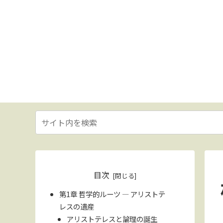
目次
第1章 哲学的ルーツ ― アリストテ
レスの遺産
アリストテレスと論理の誕生