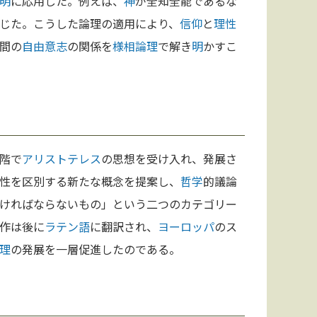
明
に応用した。例えば、
神
が全知全能であるな
じた。こうした論理の適用により、
信仰
と
理性
間の
自由意志
の関係を
様相論理
で解き
明
かすこ
階で
アリストテレス
の思想を受け入れ、発展さ
性を区別する新たな概念を提案し、
哲学
的議論
ければならないもの」という二つのカテゴリー
作は後に
ラテン語
に翻訳され、
ヨーロッパ
のス
理
の発展を一層促進したのである。