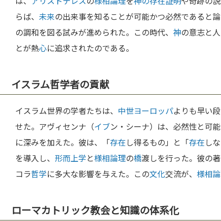
は、
アリストテレス
の
様相論理
を
神の存在証明
や奇跡の説
らば、
未来
の出来事を知ることが可能かつ必然であると論
の調和を図る試みが進められた。この時代、
神
の意志と人
とが熱
心
に追求されたのである。
イスラム哲学者の貢献
イスラム世界の学者たちは、
中世
ヨーロッパ
よりも早い段
せた。アヴィセンナ（
イブ
ン・シーナ）は、必然性と可能
に深みを加えた。彼は、「
存在
し得るもの」と「
存在
しな
を導入し、
形而上学
と
様相論理
の
橋
渡しを行った。彼の著
コラ
哲学
に多大な影響を与えた。この
文化
交流が、
様相論
ローマカトリック教会と知識の体系化