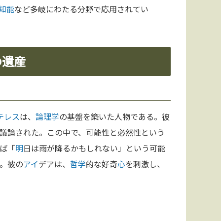
知能
など多岐にわたる分野で応用されてい
の遺産
テレス
は、
論理学
の基盤を築いた人物である。彼
議論された。この中で、可能性と必然性という
ば「
明
日は雨が降るかもしれない」という可能
。彼の
アイ
デアは、
哲学
的な好奇
心
を刺激し、