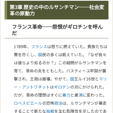
第3章 歴史の中のルサンチマン──社会変
革の原動力
フランス革命──怨恨がギロチンを呼ん
だ
1789年、
フランス
は怒りに燃えていた。貴族たちは
贅を尽くし、
国
民の多くは飢えていた。「なぜ我々
は彼らより劣るのか？」この疑問がルサンチマンを
育て、革命の炎をともした。バスティーユ牢獄が襲
撃され、王政は崩壊。やがて、
国
王ルイ16世と
マリ
ー・アントワネット
は
ギロチン
の刃にかけられた。
だが、革命の理想はすぐに
暴力
と粛
清
に変わった。
ロベスピエール
の恐怖
政治
は、ルサンチマンが暴走
することで新たな
独裁
を生む危険性を示したのであ