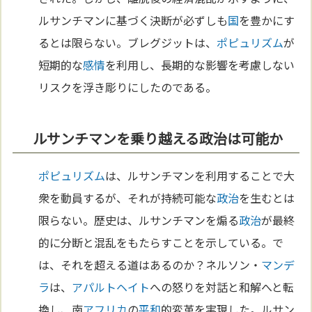
ルサンチマンに基づく決断が必ずしも
国
を豊かにす
るとは限らない。ブレグジットは、
ポピュリズム
が
短期的な
感情
を利用し、長期的な影響を考慮しない
リスクを浮き彫りにしたのである。
ルサンチマンを乗り越える政治は可能か
ポピュリズム
は、ルサンチマンを利用することで大
衆を動員するが、それが持続可能な
政治
を生むとは
限らない。歴史は、ルサンチマンを煽る
政治
が最終
的に分断と混乱をもたらすことを示している。で
は、それを超える道はあるのか？ネルソン・
マンデ
ラ
は、
アパルトヘイト
への怒りを対話と和解へと転
換し、南
アフリカ
の
平和
的変革を実現した。ルサン