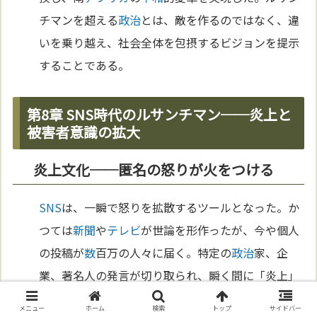
チマンを超える
政治
とは、敵を作るのではなく、違
いを乗り越え、社会全体を包摂するビジョンを提示
することである。
第8章 SNS時代のルサンチマン──炎上と
被害者意識の拡大
炎上文化──匿名の怒りが火をつける
SNS
は、一瞬で怒りを拡散するツールとなった。か
つては
新聞
や
テレビ
が世論を形作ったが、今や個人
の投稿が
数
百万の人々に届く。特定の
政治
家、企
業、著名人の発言が切り取られ、瞬く間に「炎上」
する現
象
が日常化している。これは、ルサンチマン
メニュー
ホーム
検索
トップ
サイドバー