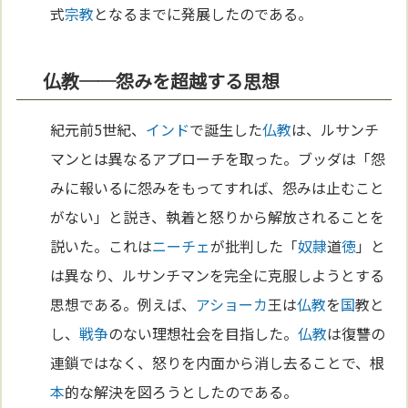
式
宗教
となるまでに発展したのである。
仏教──怨みを超越する思想
紀元前5世紀、
インド
で誕生した
仏教
は、ルサンチ
マンとは異なるアプローチを取った。ブッダは「怨
みに報いるに怨みをもってすれば、怨みは止むこと
がない」と説き、執着と怒りから解放されることを
説いた。これは
ニーチェ
が批判した「
奴隷
道
徳
」と
は異なり、ルサンチマンを完全に克服しようとする
思想である。例えば、
アショーカ
王は
仏教
を
国
教と
し、
戦争
のない理想社会を目指した。
仏教
は復讐の
連鎖ではなく、怒りを内面から消し去ることで、根
本
的な解決を図ろうとしたのである。