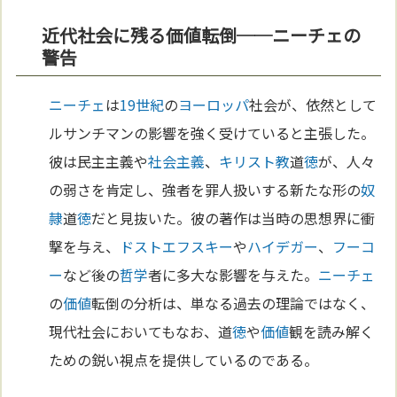
近代社会に残る価値転倒──ニーチェの
警告
ニーチェ
は
19世紀
の
ヨーロッパ
社会が、依然として
ルサンチマンの影響を強く受けていると主張した。
彼は民主主義や
社会主義
、
キリスト教
道
徳
が、人々
の弱さを肯定し、強者を罪人扱いする新たな形の
奴
隷
道
徳
だと見抜いた。彼の著作は当時の思想界に衝
撃を与え、
ドストエフスキー
や
ハイデガー
、
フーコ
ー
など後の
哲学
者に多大な影響を与えた。
ニーチェ
の
価値
転倒の分析は、単なる過去の理論ではなく、
現代社会においてもなお、道
徳
や
価値
観を読み解く
ための鋭い視点を提供しているのである。