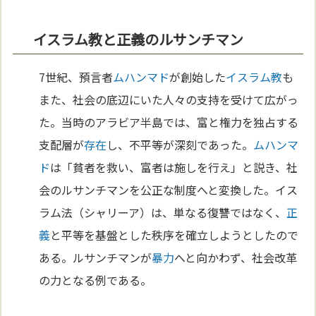
イスラム教と正義のルサンチマン
7世紀、預言者
ムハンマド
が創始した
イスラム教
も
また、社会の底辺にいた人々の支持を受けて広がっ
た。当時のアラビア半島では、富と権力を独占する
支配層が
存在
し、不平等が深刻であった。
ムハンマ
ド
は「貧者を救い、富者は施しを行え」と説き、社
会のルサンチマンを公正な制度へと変換した。イス
ラム法（シャリーア）は、単なる復讐ではなく、
正
義
と平等を基盤とした秩序を確立しようとしたので
ある。ルサンチマンが
暴力
へと向かわず、社会改革
の力となる例である。