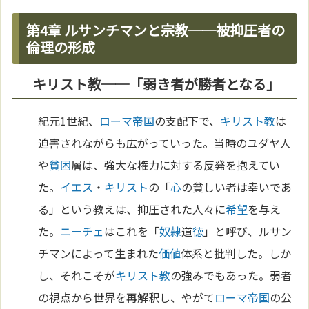
第4章 ルサンチマンと宗教──被抑圧者の
倫理の形成
キリスト教──「弱き者が勝者となる」
紀元1世紀、
ローマ
帝国
の支配下で、
キリスト教
は
迫害されながらも広がっていった。当時のユダヤ人
や
貧困
層は、強大な権力に対する反発を抱えてい
た。
イエス
・
キリスト
の「
心
の貧しい者は幸いであ
る」という教えは、抑圧された人々に
希望
を与え
た。
ニーチェ
はこれを「
奴隷
道
徳
」と呼び、ルサン
チマンによって生まれた
価値
体系と批判した。しか
し、それこそが
キリスト教
の強みでもあった。弱者
の視点から世界を再解釈し、やがて
ローマ
帝国
の公