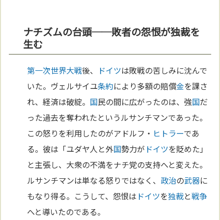
ナチズムの台頭──敗者の怨恨が独裁を
生む
第一次世界大戦
後、
ドイツ
は敗戦の苦しみに沈んで
いた。ヴェルサイユ
条約
により多額の賠償
金
を課さ
れ、経済は破綻。
国
民の間に広がったのは、強
国
だ
った過去を奪われたというルサンチマンであった。
この怒りを利用したのがアドルフ・
ヒトラー
であ
る。彼は「ユダヤ人と外
国
勢力が
ドイツ
を貶めた」
と主張し、大衆の不満をナチ党の支持へと変えた。
ルサンチマンは単なる怒りではなく、
政治
の
武器
に
もなり得る。こうして、怨恨は
ドイツ
を
独裁
と
戦争
へと導いたのである。