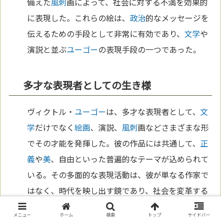
備えた
風刺
画によって、社会に対する不満を効果的
に表現した。これらの絵は、
政治
的なメッセージを
伝えるための手段として非常に有効であり、
文学
や
演説と並ぶ
ユーゴー
の表現手段の一つであった。
多才な表現者としての生き様
ヴィクトル・
ユーゴー
は、多才な表現者として、
文
学
だけでなく
絵画
、演説、
風刺
画などさまざまな形
でその才能を発揮した。彼の作品には共通して、
正
義
や
美
、自由といった普遍的なテーマが込められて
いる。その多面的な表現活動は、彼が単なる作家で
はなく、時代を映し出す鏡であり、社会を変革する
力を持つアーティストであったことを物語ってい
メニュー
ホーム
検索
トップ
サイドバー