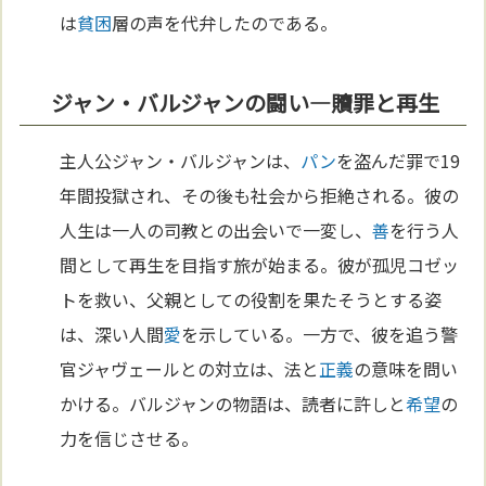
は
貧困
層の声を代弁したのである。
ジャン・バルジャンの闘い—贖罪と再生
主人公ジャン・バルジャンは、
パン
を盗んだ罪で19
年間投獄され、その後も社会から拒絶される。彼の
人生は一人の司教との出会いで一変し、
善
を行う人
間として再生を目指す旅が始まる。彼が孤児コゼッ
トを救い、父親としての役割を果たそうとする姿
は、深い人間
愛
を示している。一方で、彼を追う警
官ジャヴェールとの対立は、法と
正義
の意味を問い
かける。バルジャンの物語は、読者に許しと
希望
の
力を信じさせる。