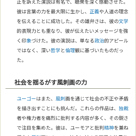
止を訴えた演説は有名で、聴衆を深く感動させた。
彼は言葉の力を最大限に生かし、
正義
や人道の理念
を伝えることに成功した。その雄弁さは、彼の
文学
的表現力とも重なり、彼が伝えたいメッセージを強
く印
象
づけた。彼の演説は、単なる
政治
的アピール
ではなく、深い
哲学
と
倫理
観に基づいたものだっ
た。
社会を揺るがす風刺画の力
ユーゴー
はまた、
風刺
画を通じて社会の不正や矛盾
を描き出すことにも挑んだ。これらの作品は、
独裁
者や権力者を痛烈に批判する内容が多く、その鋭さ
で注目を集めた。彼は、ユーモアと批判
精神
を兼ね