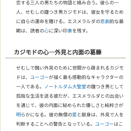
恋する三人の男たちの物語と絡み合う。彼らの一
人、せむしの鐘つき男カジモドは、彼女を守るため
に自らの運命を賭ける。エスメラルダの
悲劇
的な最
期は、読者の
心
に深い印
象
を残す。
カジモドの心—外見と内面の葛藤
せむしで醜い外見のために世間から疎まれるカジモ
ドは、
ユーゴー
が描く最も感動的なキャラクターの
一人である。
ノートルダム大聖堂
の鐘つき男として
孤独な生活を送る彼だが、エスメラルダとの出会い
を通じて、彼の内面に秘められた優しさと純粋さが
明
らかになる。彼の無償の
愛
と献身は、外見で人を
判断することへの警告となっている。
ユーゴー
はこ