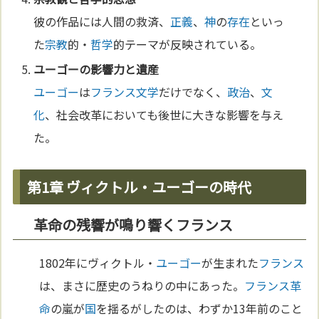
彼の作品には人間の救済、
正義
、
神
の
存在
といっ
た
宗教
的・
哲学
的テーマが反映されている。
ユーゴー
の影響力と遺産
ユーゴー
は
フランス
文学
だけでなく、
政治
、
文
化
、社会改革においても後世に大きな影響を与え
た。
第1章 ヴィクトル・ユーゴーの時代
革命の残響が鳴り響くフランス
1802年にヴィクトル・
ユーゴー
が生まれた
フランス
は、まさに歴史のうねりの中にあった。
フランス革
命
の嵐が
国
を揺るがしたのは、わずか13年前のこと