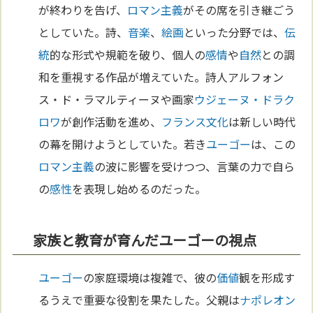
が終わりを告げ、
ロマン主義
がその席を引き継ごう
としていた。詩、
音楽
、
絵画
といった分野では、
伝
統
的な形式や規範を破り、個人の
感情
や
自然
との調
和を重視する作品が増えていた。詩人アルフォン
ス・ド・ラマルティーヌや画家
ウジェーヌ・ドラク
ロワ
が創作活動を進め、
フランス
文化
は新しい時代
の幕を開けようとしていた。若き
ユーゴー
は、この
ロマン主義
の波に影響を受けつつ、言葉の力で自ら
の
感性
を表現し始めるのだった。
家族と教育が育んだユーゴーの視点
ユーゴー
の家庭環境は複雑で、彼の
価値
観を形成す
るうえで重要な役割を果たした。父親は
ナポレオン