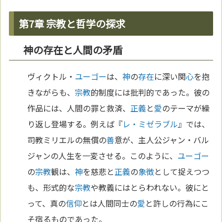
第7章 宗教と哲学の探求
神の存在と人間の矛盾
ヴィクトル・
ユーゴー
は、
神
の
存在
に深い関
心
を抱
きながらも、
宗教
的制度には批判的であった。彼の
作品には、人間の罪と救済、
正義
と
愛
のテーマが繰
り返し登場する。例えば『
レ・ミゼラブル
』では、
司教ミリエルの無償の
善
意が、主人公ジャン・バル
ジャンの人生を一変させる。このように、
ユーゴー
の
宗教
観は、
神
を慈悲と
正義
の
象徴
として捉えつつ
も、形式的な
宗教
や教義にはとらわれない。彼にと
って、真の
信仰
とは人間同士の
愛
と許しの行為にこ
そ宿るものであった。