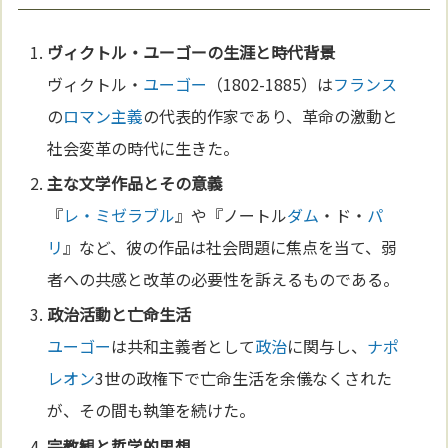
ヴィクトル・
ユーゴー
の生涯と時代背景
ヴィクトル・
ユーゴー
（1802-1885）は
フランス
の
ロマン主義
の代表的作家であり、革命の激動と
社会変革の時代に生きた。
主な
文学
作品とその意義
『
レ・ミゼラブル
』や『ノートル
ダム
・ド・
パ
リ
』など、彼の作品は社会問題に焦点を当て、弱
者への共感と改革の必要性を訴えるものである。
政治
活動と亡命生活
ユーゴー
は共和主義者として
政治
に関与し、
ナポ
レオン
3世の政権下で亡命生活を余儀なくされた
が、その間も執筆を続けた。
宗教
観と
哲学
的思想