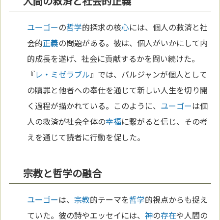
人間の救済と社会的正義
ユーゴー
の
哲学
的探求の核
心
には、個人の救済と社
会的
正義
の問題がある。彼は、個人がいかにして内
的成長を遂げ、社会に貢献するかを問い続けた。
『
レ・ミゼラブル
』では、バルジャンが個人として
の贖罪と他者への奉仕を通じて新しい人生を切り開
く過程が描かれている。このように、
ユーゴー
は個
人の救済が社会全体の
幸福
に繋がると信じ、その考
えを通じて読者に行動を促した。
宗教と哲学の融合
ユーゴー
は、
宗教
的テーマを
哲学
的視点からも捉え
ていた。彼の詩やエッセイには、
神
の
存在
や人間の