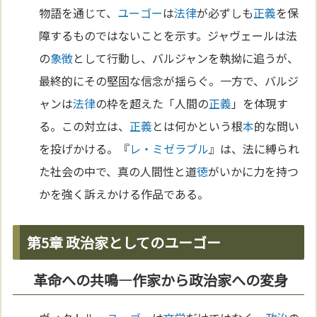
物語を通じて、
ユーゴー
は
法律
が必ずしも
正義
を保
障するものではないことを示す。ジャヴェールは法
の
象徴
として行動し、バルジャンを執拗に追うが、
最終的にその堅固な信念が揺らぐ。一方で、バルジ
ャンは
法律
の枠を超えた「人間の
正義
」を体現す
る。この対立は、
正義
とは何かという根
本
的な問い
を投げかける。『
レ・ミゼラブル
』は、法に縛られ
た社会の中で、真の人間性と道
徳
がいかに力を持つ
かを強く訴えかける作品である。
第5章 政治家としてのユーゴー
革命への共鳴—作家から政治家への変身