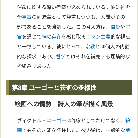
運命に関する深い考察が込められている。彼は
神
を
全
宇宙
の創造主として尊重しつつも、人間がその一
部であることを強調した。この考え方は、
自然
や
宇
宙
を通じて
神
の
存在
を感じ取る
ロマン主義
的な視点
と一致している。彼にとって、
宗教
とは個人の内面
的な探求であり、
哲学
とはそれを補完する理論的な
枠組みであった。
第8章 ユーゴーと芸術の多様性
絵画への情熱—詩人の筆が描く風景
ヴィクトル・
ユーゴー
は作家としてだけでなく、
絵
画
でもその才能を発揮した。彼の絵は、一般的な
美