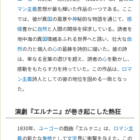
マン主義
思想が最も輝いた作品の一つである。ここ
では、彼が異
国
の風景や
神
秘的な物語を通じて、
感
情
豊かに
自然
と人間の関係を探求している。読者を
地中海の異
国
情緒あふれる世界へと誘い、壮大な
自
然
の力と個人の
心
の葛藤を詩的に描いた。彼の詩
は、単なる言葉の遊びを超え、読者の
心
を動かし、
感動をもたらす力を持っていた。この作品は、
ロマ
ン主義
詩人としての彼の地位を固める一助となっ
た。
演劇『エルナニ』が巻き起こした熱狂
1830年、
ユーゴー
の戯曲『エルナニ』は、
ロマン主
義
の新たな
象徴
として
文学
界に衝撃を与えた。この