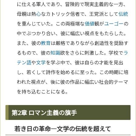
に仕える軍人であり、冒険的で現実主義的な一方、
母親は熱
心
なカトリック信者で、王党派として
伝統
を重んじていた。この両極端な
価値
観が
ユーゴー
の
中でぶつかり合い、彼に幅広い視点をもたらした。
また、彼の
教育
は厳格でありながら創造性を奨励す
るもので、彼の
知識
欲をさらに刺激した。学校で
ラ
テン語
や
文学
を学ぶ中で、彼は自らの才能を見出
し、若くして詩作を始めるに至った。この時期に培
われた視点が、後に彼の作品に幅広い社会的テーマ
を持ち込むことになる。
第2章 ロマン主義の旗手
若き日の革命—文学の伝統を超えて