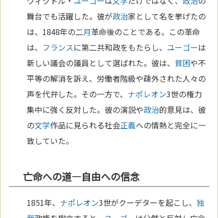
ヴィクトル・
ユーゴー
は
文学
だけではなく、
政治
の
舞台でも活躍した。彼が
政治
家として名を挙げたの
は、1848年の二
月
革命後のことである。この革命
は、
フランス
に第二共和政をもたらし、
ユーゴー
は
新しい議会の議員として選ばれた。彼は、
貧困
や不
平等の解消を訴え、労働者階級や疎外された人々の
声を代弁した。その一方で、
ナポレオン
3世の権力
集中に強く反対した。彼の演説や
政治
的意見は、彼
の
文学
作品に見られる社会
正義
への情熱と完全に一
致していた。
亡命への道—自由への信念
1851年、
ナポレオン
3世がクーデターを起こし、
独