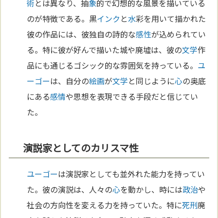
術
とは異なり、抽
象
的で幻想的な風景を描いている
のが特徴である。黒
インク
と
水
彩を用いて描かれた
彼の作品には、彼独自の詩的な
感性
が込められてい
る。特に彼が好んで描いた城や廃墟は、彼の
文学
作
品にも通じるゴシック的な雰囲気を持っている。
ユ
ーゴー
は、自分の
絵画
が
文学
と同じように
心
の奥底
にある
感情
や思想を表現できる手段だと信じてい
た。
演説家としてのカリスマ性
ユーゴー
は演説家としても並外れた能力を持ってい
た。彼の演説は、人々の
心
を動かし、時には
政治
や
社会の方向性を変える力を持っていた。特に
死刑
廃