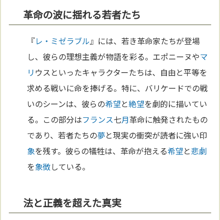
革命の波に揺れる若者たち
『
レ・ミゼラブル
』には、若き革命家たちが登場
し、彼らの理想主義が物語を彩る。エポニーヌや
マ
リ
ウスといったキャラクターたちは、自由と平等を
求める戦いに命を捧げる。特に、バリケードでの戦
いのシーンは、彼らの
希望
と
絶望
を劇的に描いてい
る。この部分は
フランス
七
月
革命に触発されたもの
であり、若者たちの
夢
と現実の衝突が読者に強い印
象
を残す。彼らの犠牲は、革命が抱える
希望
と
悲劇
を
象徴
している。
法と正義を超えた真実