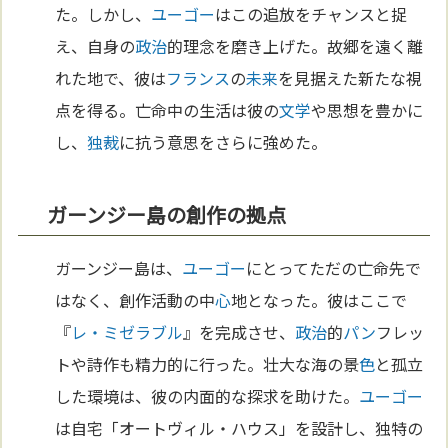
た。しかし、
ユーゴー
はこの追放をチャンスと捉
え、自身の
政治
的理念を磨き上げた。故郷を遠く離
れた地で、彼は
フランス
の
未来
を見据えた新たな視
点を得る。亡命中の生活は彼の
文学
や思想を豊かに
し、
独裁
に抗う意思をさらに強めた。
ガーンジー島の創作の拠点
ガーンジー島は、
ユーゴー
にとってただの亡命先で
はなく、創作活動の中
心
地となった。彼はここで
『
レ・ミゼラブル
』を完成させ、
政治
的
パン
フレッ
トや詩作も精力的に行った。壮大な海の景
色
と孤立
した環境は、彼の内面的な探求を助けた。
ユーゴー
は自宅「オートヴィル・ハウス」を設計し、独特の