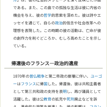
である。また、この島での孤独な生活は彼に内省の
機会を与え、彼の
哲学
的思索を深めた。彼は詩やエ
ッセイを通じて、自らの
政治
的信念や社会改革への
理想を表現した。この時期の彼の活動は、亡命が彼
の創作力を削ぐどころか、むしろ高めたことを示し
ている。
帰還後のフランス—政治的遺産
1870年の
普仏戦争
と第二帝政の崩壊に伴い、
ユーゴ
ー
は
フランス
に帰
国
した。帰還後、彼は共和主義者
として第三共和政の支持を表
明
し、再び議員として
活躍した。彼は公
教育
の拡充や
死刑
廃止などを訴
え、進歩的な政策を推進した。彼の影響は、
フラン