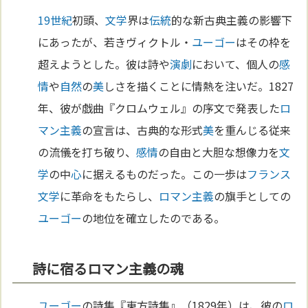
19世紀
初頭、
文学
界は
伝統
的な新古典主義の影響下
にあったが、若きヴィクトル・
ユーゴー
はその枠を
超えようとした。彼は詩や
演劇
において、個人の
感
情
や
自然
の
美
しさを描くことに情熱を注いだ。1827
年、彼が戯曲『クロムウェル』の序文で発表した
ロ
マン主義
の宣言は、古典的な形式
美
を重んじる従来
の流儀を打ち破り、
感情
の自由と大胆な想像力を
文
学
の中
心
に据えるものだった。この一歩は
フランス
文学
に革命をもたらし、
ロマン主義
の旗手としての
ユーゴー
の地位を確立したのである。
詩に宿るロマン主義の魂
ユーゴー
の詩集『東方詩集』（1829年）は、彼の
ロ