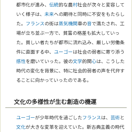
都市化が進み、
伝統
的な農
村
社会が次々と変容して
いく様子は、
未来
への期待と同時に不安をもたらし
た。
フランス
の街は
蒸気機関
車の
音
で満たされ、工
場が立ち並ぶ一方で、貧富の格差も拡大していっ
た。貧しい者たちが都市に流れ込み、厳しい労働条
件に直面する中、
ユーゴー
は社会の弱者に寄り添う
感性
を磨いていった。彼の
文学
的関
心
は、こうした
時代の変化を背景に、特に社会的弱者の声を代弁す
ることに向かっていったのである。
文化の多様性が生む創造の機運
ユーゴー
が少年時代を過ごした
フランス
は、
芸術
と
文化
が大きな変革を迎えていた。新古典主義の時代