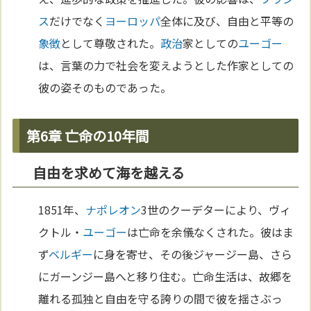
ス
だけでなく
ヨーロッパ
全体に及び、自由と平等の
象徴
として尊敬された。
政治
家としての
ユーゴー
は、言葉の力で社会を変えようとした作家としての
彼の姿そのものであった。
第6章 亡命の10年間
自由を求めて海を越える
1851年、
ナポレオン
3世のクーデターにより、ヴィ
クトル・
ユーゴー
は亡命を余儀なくされた。彼はま
ず
ベルギー
に身を寄せ、その後ジャージー島、さら
にガーンジー島へと移り住む。亡命生活は、故郷を
離れる孤独と自由を守る誇りの間で彼を揺さぶっ