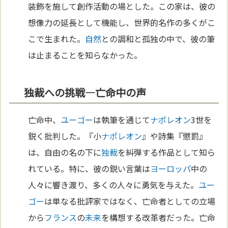
装飾を施して創作活動の場とした。この家は、彼の
想像力の延長として機能し、世界的名作の多くがこ
こで生まれた。
自然
との調和と孤独の中で、彼の筆
は止まることを知らなかった。
独裁への挑戦—亡命中の声
亡命中、
ユーゴー
は執筆を通じて
ナポレオン
3世を
鋭く批判した。『小
ナポレオン
』や詩集『懲罰』
は、自由の名の下に
独裁
を糾弾する作品として知ら
れている。特に、彼の鋭い言葉は
ヨーロッパ
中の
人々に響き渡り、多くの人々に勇気を与えた。
ユー
ゴー
は単なる批評家ではなく、亡命者としての立場
から
フランス
の
未来
を構想する改革者だった。亡命