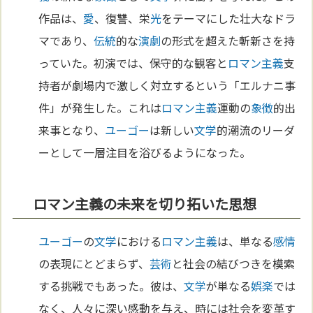
作品は、
愛
、復讐、栄
光
をテーマにした壮大なドラ
マであり、
伝統
的な
演劇
の形式を超えた斬新さを持
っていた。初演では、保守的な観客と
ロマン主義
支
持者が劇場内で激しく対立するという「エルナニ事
件」が発生した。これは
ロマン主義
運動の
象徴
的出
来事となり、
ユーゴー
は新しい
文学
的潮流のリーダ
ーとして一層注目を浴びるようになった。
ロマン主義の未来を切り拓いた思想
ユーゴー
の
文学
における
ロマン主義
は、単なる
感情
の表現にとどまらず、
芸術
と社会の結びつきを模索
する挑戦でもあった。彼は、
文学
が単なる
娯楽
では
なく、人々に深い感動を与え、時には社会を変革す