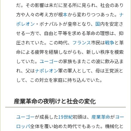
だ。その影響は未だに至る所に見られ、社会のあり
方や人々の考え方が根
本
から変わりつつあった。
ナ
ポレオン
・ボナパルトが皇帝となり、
国
内を安定さ
せる一方で、自由と平等を求める革命の理想は、抑
圧されていた。この時代、
フランス
市民は
戦争
と革
命による疲弊を経験しながらも、新しい秩序を模索
していた。
ユーゴー
の家族もまたこの波に飲み込ま
れ、父は
ナポレオン
軍の軍人として、母は王党派と
して、この対立を家庭に持ち込んでいた。
産業革命の夜明けと社会の変化
ユーゴー
が成長した
19世紀
初頭は、
産業革命
が
ヨー
ロッパ
全体を覆い始めた時代でもあった。機械化と