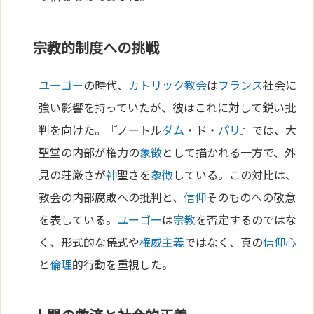
宗教的制度への挑戦
ユーゴー
の時代、
カトリック教会
は
フランス
社会に
強い影響を持っていたが、彼はこれに対して鋭い批
判を向けた。『ノートル
ダム
・ド・
パリ
』では、大
聖堂の内部が権力の
象徴
として描かれる一方で、外
見の荘厳さが
神
聖さを
象徴
している。この対比は、
教会の内部腐敗への批判と、
信仰
そのものへの敬意
を表している。
ユーゴー
は
宗教
を否定するのではな
く、形式的な儀式や
権威主義
ではなく、真の
信仰
心
と
倫理
的行動を重視した。