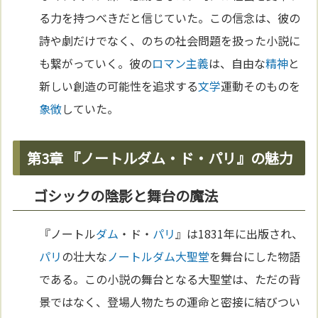
る力を持つべきだと信じていた。この信念は、彼の
詩や劇だけでなく、のちの社会問題を扱った小説に
も繋がっていく。彼の
ロマン主義
は、自由な
精神
と
新しい創造の可能性を追求する
文学
運動そのものを
象徴
していた。
第3章 『ノートルダム・ド・パリ』の魅力
ゴシックの陰影と舞台の魔法
『ノートル
ダム
・ド・
パリ
』は1831年に出版され、
パリ
の壮大な
ノートルダム大聖堂
を舞台にした物語
である。この小説の舞台となる大聖堂は、ただの背
景ではなく、登場人物たちの運命と密接に結びつい