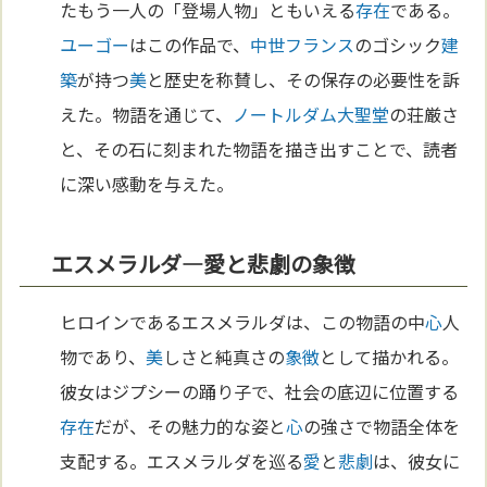
たもう一人の「登場人物」ともいえる
存在
である。
ユーゴー
はこの作品で、
中世
フランス
のゴシック
建
築
が持つ
美
と歴史を称賛し、その保存の必要性を訴
えた。物語を通じて、
ノートルダム大聖堂
の荘厳さ
と、その石に刻まれた物語を描き出すことで、読者
に深い感動を与えた。
エスメラルダ—愛と悲劇の象徴
ヒロインであるエスメラルダは、この物語の中
心
人
物であり、
美
しさと純真さの
象徴
として描かれる。
彼女はジプシーの踊り子で、社会の底辺に位置する
存在
だが、その魅力的な姿と
心
の強さで物語全体を
支配する。エスメラルダを巡る
愛
と
悲劇
は、彼女に