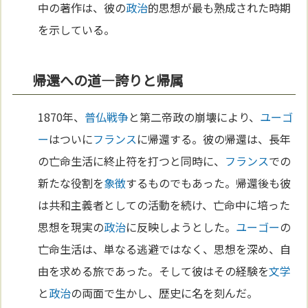
中の著作は、彼の
政治
的思想が最も熟成された時期
を示している。
帰還への道—誇りと帰属
1870年、
普仏戦争
と第二帝政の崩壊により、
ユーゴ
ー
はついに
フランス
に帰還する。彼の帰還は、長年
の亡命生活に終止符を打つと同時に、
フランス
での
新たな役割を
象徴
するものでもあった。帰還後も彼
は共和主義者としての活動を続け、亡命中に培った
思想を現実の
政治
に反映しようとした。
ユーゴー
の
亡命生活は、単なる逃避ではなく、思想を深め、自
由を求める旅であった。そして彼はその経験を
文学
と
政治
の両面で生かし、歴史に名を刻んだ。