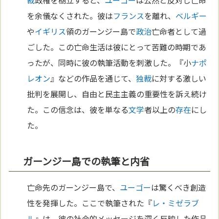
裁
政権を樹立すると、
ユーゴー
は公然と反対し亡命
を余儀なくされた。彼は
フランス
を離れ、
ベルギー
や
イギリス
領のガーンジー島で
政治
亡命者として過
ごした。この亡命生活は彼にとって苦難の時期であ
ったが、同時に彼の執筆活動を刺激した。『小
ナポ
レオン
』などの作品を通じて、
独裁
に対する激しい
批判を展開し、自由と民主主義の重要性を訴え続け
た。この信念は、彼を単なる
文学
者以上の
存在
にし
た。
ガーンジー島での執筆と内省
亡命先のガーンジー島で、
ユーゴー
は驚くべき創造
性を発揮した。ここで執筆された『
レ・ミゼラブ
ル
』は、彼の社会的メッセージを深く反映した作品