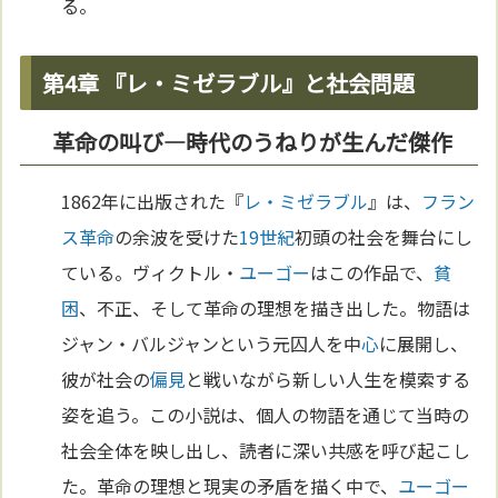
る。
第4章 『レ・ミゼラブル』と社会問題
革命の叫び—時代のうねりが生んだ傑作
1862年に出版された『
レ・ミゼラブル
』は、
フラン
ス革命
の余波を受けた
19世紀
初頭の社会を舞台にし
ている。ヴィクトル・
ユーゴー
はこの作品で、
貧
困
、不正、そして革命の理想を描き出した。物語は
ジャン・バルジャンという元囚人を中
心
に展開し、
彼が社会の
偏見
と戦いながら新しい人生を模索する
姿を追う。この小説は、個人の物語を通じて当時の
社会全体を映し出し、読者に深い共感を呼び起こし
た。革命の理想と現実の矛盾を描く中で、
ユーゴー